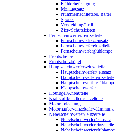
Kühlerbefestigung
Montagesatz
Nummernschildtafel/-halter
Spoiler
Verkleidung/Grill
Zier-/Schutzleisten
Fernscheinwerfer/-einzelteile
Fernscheinwerfer/-einsatz
Fernscheinwerfereinzelteile
Fernscheinwerferglühlampe
Frontscheibe
Frontschutzbügel
Hauptscheinwerfer/-einzelteile
Hauptscheinwerfer/-einsatz
Hauptscheinwerfereinzelteile
Hauptscheinwerferglühlampe
Klappscheinwerfer
Kotflügel/Anbauteile
Kraftstoffbehälter-/einzelteile
Motorabdeckung
Motorhaube/-einzelteile/-dämmung
Nebelscheinwerfer/-einzelteile
Nebelscheinwerfer/-einsatz
Nebelscheinwerfereinzelteile
Nebelscheinwerferglühlampe