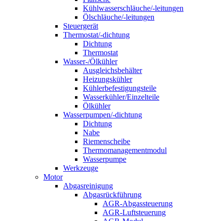
Kühlwasserschläuche/-leitungen
Ölschläuche/-leitungen
Steuergerät
Thermostat/-dichtung
Dichtung
Thermostat
Wasser-/Ölkühler
Ausgleichsbehälter
Heizungskühler
Kühlerbefestigungsteile
Wasserkühler/Einzelteile
Ölkühler
Wasserpumpen/-dichtung
Dichtung
Nabe
Riemenscheibe
Thermomanagementmodul
Wasserpumpe
Werkzeuge
Motor
Abgasreinigung
Abgasrückführung
AGR-Abgassteuerung
AGR-Luftsteuerung