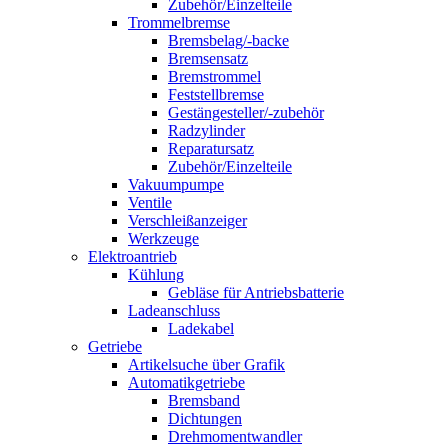
Zubehör/Einzelteile
Trommelbremse
Bremsbelag/-backe
Bremsensatz
Bremstrommel
Feststellbremse
Gestängesteller/-zubehör
Radzylinder
Reparatursatz
Zubehör/Einzelteile
Vakuumpumpe
Ventile
Verschleißanzeiger
Werkzeuge
Elektroantrieb
Kühlung
Gebläse für Antriebsbatterie
Ladeanschluss
Ladekabel
Getriebe
Artikelsuche über Grafik
Automatikgetriebe
Bremsband
Dichtungen
Drehmomentwandler