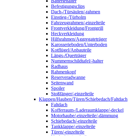
Batteriehalter
Befestigungsclips
Dach-/Türsäulen/-rahmen
Einstieg-/Türholm
Fahrzeugrahmen/-einzelteile
Frontverkleidung/Frontgrill
Heckverkleidung
Hilfsrahmen/Aggregateträger
Karosserieboden/Unterboden
Kotflügel/Anbauteile
Längs-/Querträger
Nummernschildtafel/-halter
Radhaus
Rahmenkopf
Reserveradwanne
Seitenwand
Spoiler
Stoßfänger/-einzelteile
Klappen/Hauben/Türen/Schiebedach/Faltdach
Faltdach
Kofferraum-/Laderaumklappe/-deckel
Motorhaube/-einzelteile/-dämmung
Schiebedach/-einzelteile
Tankklappe/-einzelteile
Türen/-einzelteile