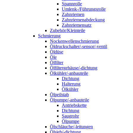
Spannrolle
Umlenk-/Führungsrolle
Zahnriemen
Zahnriemenabdeckung
Zahnriemensatz
Zubehör/Kleinteile
Schmierung
Nockenwellenschmierung
Öldruckschalter/-sensor/-ventil
Öldüse
Öle
Ölfilter
Ölfiltergehäuse/-dichtung
Ölkühler/-anbauteile
Dichtung
Halterung
Ölkühler
Ölpeilstab
Ölpumpe/-anbauteile
Antriebskette
Dichtung
Saugrohr
Ölpumpe
Ölschläuche/-leitungen
Ölsieb/-dichtung