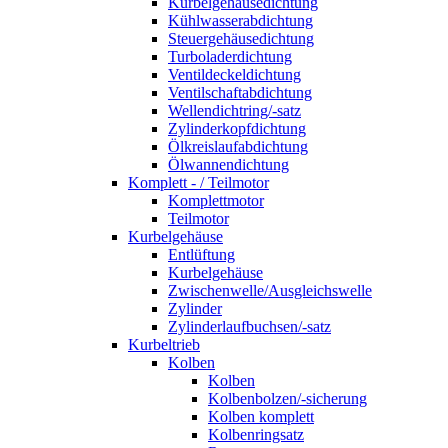
Kurbelgehäusedichtung
Kühlwasserabdichtung
Steuergehäusedichtung
Turboladerdichtung
Ventildeckeldichtung
Ventilschaftabdichtung
Wellendichtring/-satz
Zylinderkopfdichtung
Ölkreislaufabdichtung
Ölwannendichtung
Komplett - / Teilmotor
Komplettmotor
Teilmotor
Kurbelgehäuse
Entlüftung
Kurbelgehäuse
Zwischenwelle/Ausgleichswelle
Zylinder
Zylinderlaufbuchsen/-satz
Kurbeltrieb
Kolben
Kolben
Kolbenbolzen/-sicherung
Kolben komplett
Kolbenringsatz