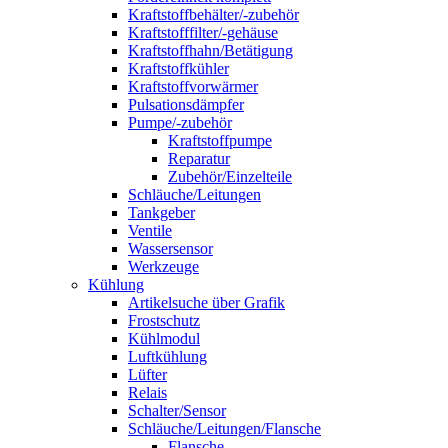
Kraftstoffbehälter/-zubehör
Kraftstofffilter/-gehäuse
Kraftstoffhahn/Betätigung
Kraftstoffkühler
Kraftstoffvorwärmer
Pulsationsdämpfer
Pumpe/-zubehör
Kraftstoffpumpe
Reparatur
Zubehör/Einzelteile
Schläuche/Leitungen
Tankgeber
Ventile
Wassersensor
Werkzeuge
Kühlung
Artikelsuche über Grafik
Frostschutz
Kühlmodul
Luftkühlung
Lüfter
Relais
Schalter/Sensor
Schläuche/Leitungen/Flansche
Flansche