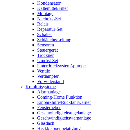
Kondensator
Kältemittel/Filter
Montage
Nachrüst-Set
Relais
Reparatur-Set
Schalter
Schläuche/Leitung
Sensoren
Steuergerät
Trockner
Umrüst-Set
Unterdrucksystem/-pumpe
Ventile
Verdampfer
Vorwiderstand
Komfortsysteme
Alarmanlage
Coming-Home Funktion
Einparkhilfe/Rückfahrwarner
Fensterheber
Geschwindigkeitsregelanlage
Geschwindigkeitswarnanlage
Glasdach
Heckklappenbetätigung