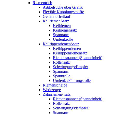
Riementrieb
Artikelsuche über Grafik
Flexible Kupplungsmuffe
Generatorfreilauf
Keilriemen/-satz
Keilriemen
Keilriemensatz
Spannarm
Umlenkrolle
Keilrippenriemen/-satz
Keilrippenriemen
Keilrippenriemensatz
Riemenspanner (Spanneinheit)
Rollensatz
Schwingungsdämpfer
Spannarm
Spannrolle
Umlenk-/Führungsrolle
Riemenscheibe
Werkzeuge
Zahnriemen/-satz
Riemenspanner (Spanneinheit)
Rollensatz
Schwingungsdämpfer
Spannarm