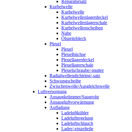
Reparatursatz
Kurbelwelle
Kurbelwelle
Kurbelwellenlagerdeckel
Kurbelwellenlagerschale
Kurbelwellenscheiben
Nabe
Ölspritzblech
Pleuel
Pleuel
Pleuelbüchse
Pleuellagerdeckel
Pleuellagerschale
Pleuelschraube/-mutter
Radialwellendichtring/-satz
Schwungscheibe
Zwischenwelle/Ausgleichswelle
Luftversorgung
Ansaugkrümmer/Saugrohr
Ansaugluftvorwärmung
Aufladung
Ladeluftkühler
Ladeluftregelung
Ladeluftschlauch
Lader/-einzelteile