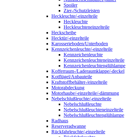
Spoiler
Zier-/Schutzleisten
Heckleuchte/-einzelteile
Heckleuchte
Heckleuchteneinzelteile
Heckscheibe
Hecktür/-einzelteile
Karosserieboden/Unterboden
Kennzeichenleuchte/-einzelteile
Kennzeichenleuchte
Kennzeichenleuchteneinzelteile
Kennzeichenleuchtenglühlampe
Kofferraum-/Laderaumklappe/-deckel
Kotflügel/Anbauteile
Kraftstoffbehälter-/einzelteile
Motorabdeckung
Motorhaube/-einzelteile/-dämmung
Nebelschlußleuchte/-einzelteile
Nebelschlußleuchte
Nebelschlußleuchteneinzelteile
Nebelschlußleuchtenglühlampe
Radhaus
Reserveradwanne
Rückfahrleuchte/-einzelteile