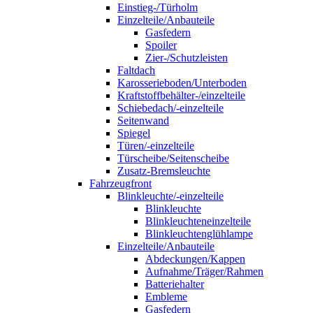
Einstieg-/Türholm
Einzelteile/Anbauteile
Gasfedern
Spoiler
Zier-/Schutzleisten
Faltdach
Karosserieboden/Unterboden
Kraftstoffbehälter-/einzelteile
Schiebedach/-einzelteile
Seitenwand
Spiegel
Türen/-einzelteile
Türscheibe/Seitenscheibe
Zusatz-Bremsleuchte
Fahrzeugfront
Blinkleuchte/-einzelteile
Blinkleuchte
Blinkleuchteneinzelteile
Blinkleuchtenglühlampe
Einzelteile/Anbauteile
Abdeckungen/Kappen
Aufnahme/Träger/Rahmen
Batteriehalter
Embleme
Gasfedern