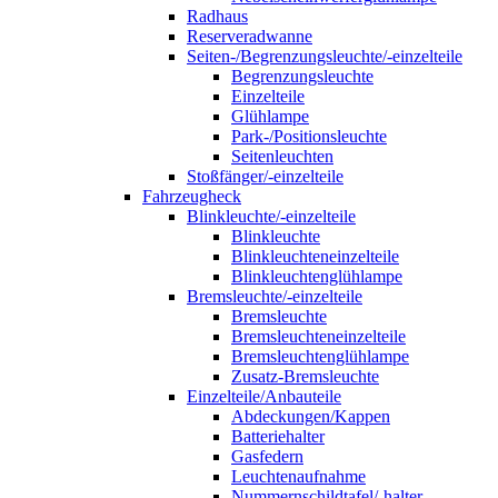
Radhaus
Reserveradwanne
Seiten-/Begrenzungsleuchte/-einzelteile
Begrenzungsleuchte
Einzelteile
Glühlampe
Park-/Positionsleuchte
Seitenleuchten
Stoßfänger/-einzelteile
Fahrzeugheck
Blinkleuchte/-einzelteile
Blinkleuchte
Blinkleuchteneinzelteile
Blinkleuchtenglühlampe
Bremsleuchte/-einzelteile
Bremsleuchte
Bremsleuchteneinzelteile
Bremsleuchtenglühlampe
Zusatz-Bremsleuchte
Einzelteile/Anbauteile
Abdeckungen/Kappen
Batteriehalter
Gasfedern
Leuchtenaufnahme
Nummernschildtafel/-halter