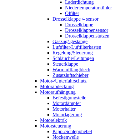
Laderdichtung
Niedertemperaturkühler
Ölfilter
Drosselklappe /- sensor
Drosselklappe
Drosselklappensensor
Drosselklappenstutzen
Gaszug/-gestänge
Luftfilter/Luftfilterkasten
Regelung/Steuerung
Schläuche/Leitungen
Steuerklappe
Warmluftfangblech
Zusatzluftschieber
Motor-/Unterfahrschutz
Motorabdeckung
Motoraufhängung
Befestigungsteile
Motordämpfer
Motorhalter
Motorlagerung
Motorelektrik
Motorsteuerung
Kipp-/Schlepphebel
Nockenwelle