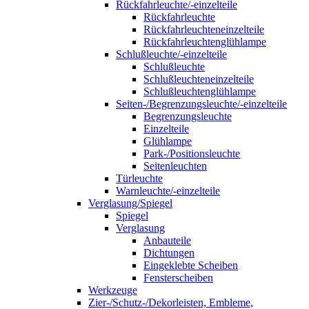
Rückfahrleuchte/-einzelteile
Rückfahrleuchte
Rückfahrleuchteneinzelteile
Rückfahrleuchtenglühlampe
Schlußleuchte/-einzelteile
Schlußleuchte
Schlußleuchteneinzelteile
Schlußleuchtenglühlampe
Seiten-/Begrenzungsleuchte/-einzelteile
Begrenzungsleuchte
Einzelteile
Glühlampe
Park-/Positionsleuchte
Seitenleuchten
Türleuchte
Warnleuchte/-einzelteile
Verglasung/Spiegel
Spiegel
Verglasung
Anbauteile
Dichtungen
Eingeklebte Scheiben
Fensterscheiben
Werkzeuge
Zier-/Schutz-/Dekorleisten, Embleme,