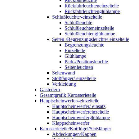
Rückfahrleuchte
Rückfahrleuchteneinzelteile
Rückfahrleuchtenglühlampe
Schlußleuchte/-einzelteile
Schlußleuchte
Schlußleuchteneinzelteile
Schlußleuchtenglühlampe
Seiten-/Begrenzungsleuchte/-einzelteile
Begrenzungsleuchte
Einzelteile
Glühlampe
Park-/Positionsleuchte
Seitenleuchten
Seitenwand
Stoßfänger/-einzelteile
Verkleidung
Gasfedern
Gesamtgrafik Karosserieteile
Hauptscheinwerfer/-einzelteile
Hauptscheinwerfer/-einsatz
Hauptscheinwerfereinzelteile
Hauptscheinwerferglühlampe
Klappscheinwerfer
Karosserieteile/Kotflügel/Stoßfänger
Abdeckungen/Kappen