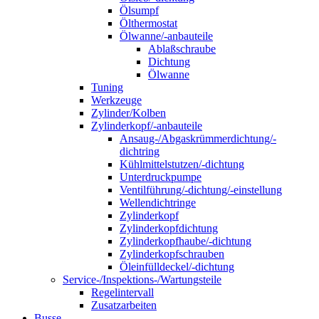
Ölsumpf
Ölthermostat
Ölwanne/-anbauteile
Ablaßschraube
Dichtung
Ölwanne
Tuning
Werkzeuge
Zylinder/Kolben
Zylinderkopf/-anbauteile
Ansaug-/Abgaskrümmerdichtung/-
dichtring
Kühlmittelstutzen/-dichtung
Unterdruckpumpe
Ventilführung/-dichtung/-einstellung
Wellendichtringe
Zylinderkopf
Zylinderkopfdichtung
Zylinderkopfhaube/-dichtung
Zylinderkopfschrauben
Öleinfülldeckel/-dichtung
Service-/Inspektions-/Wartungsteile
Regelintervall
Zusatzarbeiten
Busse