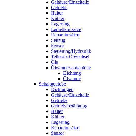
Gehäuse/Einzelteile
Getriebe
Halter
Kühler
Lagerung
Lamellen/-sätze
Reparatursätze
Seilzug
Sensor
Steuerung/Hydraulik
Teilesatz Ölwechsel
Öle
Ölwanne/-anbauteile
Dichtung
Ölwanne
Schaltgetriebe
Dichtungen
Gehäuse/Einzelteile
Getriebe
Getriebebetätigung
Halter
Kühler
Lagerung
Reparatursätze
Sensor