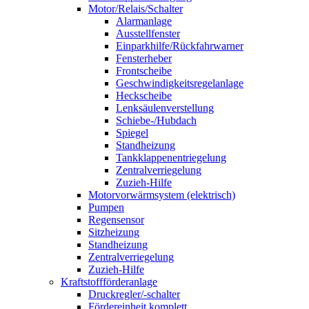
Motor/Relais/Schalter
Alarmanlage
Ausstellfenster
Einparkhilfe/Rückfahrwarner
Fensterheber
Frontscheibe
Geschwindigkeitsregelanlage
Heckscheibe
Lenksäulenverstellung
Schiebe-/Hubdach
Spiegel
Standheizung
Tankklappenentriegelung
Zentralverriegelung
Zuzieh-Hilfe
Motorvorwärmsystem (elektrisch)
Pumpen
Regensensor
Sitzheizung
Standheizung
Zentralverriegelung
Zuzieh-Hilfe
Kraftstoffförderanlage
Druckregler/-schalter
Fördereinheit komplett