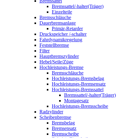
Bremssattel
Bremssattel/-halter(Träger)
Einzelteile
Bremsschläuche
Dauerbremsanlage
Primär-Retarder
Druckspeicher /-schalter
Fahrdynamikregelung
Feststellbremse
Filter
Hauptbremszylinder
Hebel/Seile/Züge
Hochleistungs-Bremse
Bremsschläuche
Hochleistungs-Bremsbelag
Hochleistungs-Bremsensatz
Hochleistungs-Bremssattel
Bremssattel/-halter(Träger)
Montagesatz
Hochleistungs-Bremsscheibe
Radzylinder
Scheibenbremse
Bremsbelag
Bremsensatz
Bremsscheibe