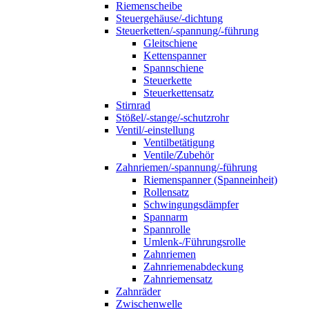
Riemenscheibe
Steuergehäuse/-dichtung
Steuerketten/-spannung/-führung
Gleitschiene
Kettenspanner
Spannschiene
Steuerkette
Steuerkettensatz
Stirnrad
Stößel/-stange/-schutzrohr
Ventil/-einstellung
Ventilbetätigung
Ventile/Zubehör
Zahnriemen/-spannung/-führung
Riemenspanner (Spanneinheit)
Rollensatz
Schwingungsdämpfer
Spannarm
Spannrolle
Umlenk-/Führungsrolle
Zahnriemen
Zahnriemenabdeckung
Zahnriemensatz
Zahnräder
Zwischenwelle