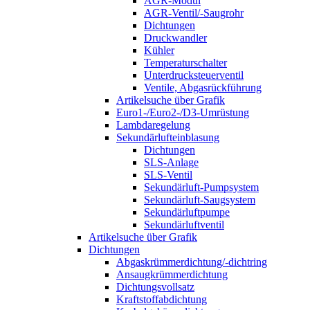
AGR-Modul
AGR-Ventil/-Saugrohr
Dichtungen
Druckwandler
Kühler
Temperaturschalter
Unterdrucksteuerventil
Ventile, Abgasrückführung
Artikelsuche über Grafik
Euro1-/Euro2-/D3-Umrüstung
Lambdaregelung
Sekundärlufteinblasung
Dichtungen
SLS-Anlage
SLS-Ventil
Sekundärluft-Pumpsystem
Sekundärluft-Saugsystem
Sekundärluftpumpe
Sekundärluftventil
Artikelsuche über Grafik
Dichtungen
Abgaskrümmerdichtung/-dichtring
Ansaugkrümmerdichtung
Dichtungsvollsatz
Kraftstoffabdichtung