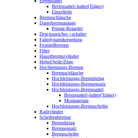
Bremssattel
Bremssattel/-halter(Träger)
Einzelteile
Bremsschläuche
Dauerbremsanlage
Primär-Retarder
Druckspeicher /-schalter
Fahrdynamikregelung
Feststellbremse
Filter
Hauptbremszylinder
Hebel/Seile/Züge
Hochleistungs-Bremse
Bremsschläuche
Hochleistungs-Bremsbelag
Hochleistungs-Bremsensatz
Hochleistungs-Bremssattel
Bremssattel/-halter(Träger)
Montagesatz
Hochleistungs-Bremsscheibe
Radzylinder
Scheibenbremse
Bremsbelag
Bremsensatz
Bremsscheibe