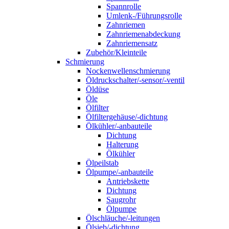
Spannrolle
Umlenk-/Führungsrolle
Zahnriemen
Zahnriemenabdeckung
Zahnriemensatz
Zubehör/Kleinteile
Schmierung
Nockenwellenschmierung
Öldruckschalter/-sensor/-ventil
Öldüse
Öle
Ölfilter
Ölfiltergehäuse/-dichtung
Ölkühler/-anbauteile
Dichtung
Halterung
Ölkühler
Ölpeilstab
Ölpumpe/-anbauteile
Antriebskette
Dichtung
Saugrohr
Ölpumpe
Ölschläuche/-leitungen
Ölsieb/-dichtung