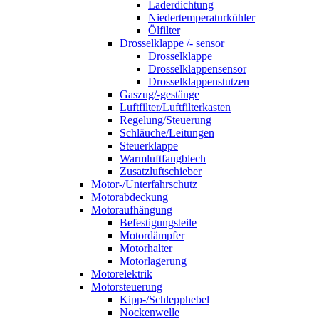
Laderdichtung
Niedertemperaturkühler
Ölfilter
Drosselklappe /- sensor
Drosselklappe
Drosselklappensensor
Drosselklappenstutzen
Gaszug/-gestänge
Luftfilter/Luftfilterkasten
Regelung/Steuerung
Schläuche/Leitungen
Steuerklappe
Warmluftfangblech
Zusatzluftschieber
Motor-/Unterfahrschutz
Motorabdeckung
Motoraufhängung
Befestigungsteile
Motordämpfer
Motorhalter
Motorlagerung
Motorelektrik
Motorsteuerung
Kipp-/Schlepphebel
Nockenwelle