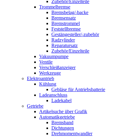
Zubehör/Einzelteile
Trommelbremse
Bremsbelag/-backe
Bremsensatz
Bremstrommel
Feststellbremse
Gestängesteller/-zubehör
Radzylinder
Reparatursatz
Zubehör/Einzelteile
Vakuumpumpe
Ventile
Verschleißanzeiger
Werkzeuge
Elektroantrieb
Kühlung
Gebläse für Antriebsbatterie
Ladeanschluss
Ladekabel
Getriebe
Artikelsuche über Grafik
Automatikgetriebe
Bremsband
Dichtungen
Drehmomentwandler