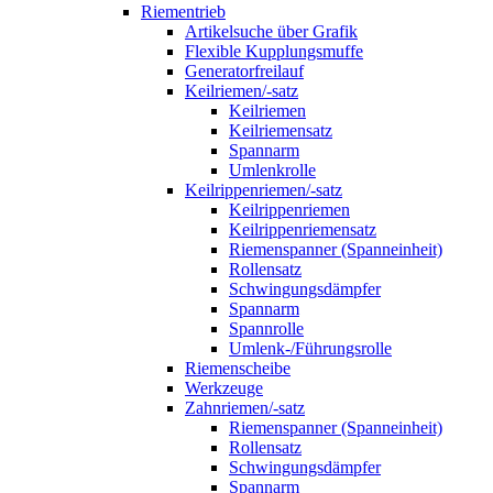
Riementrieb
Artikelsuche über Grafik
Flexible Kupplungsmuffe
Generatorfreilauf
Keilriemen/-satz
Keilriemen
Keilriemensatz
Spannarm
Umlenkrolle
Keilrippenriemen/-satz
Keilrippenriemen
Keilrippenriemensatz
Riemenspanner (Spanneinheit)
Rollensatz
Schwingungsdämpfer
Spannarm
Spannrolle
Umlenk-/Führungsrolle
Riemenscheibe
Werkzeuge
Zahnriemen/-satz
Riemenspanner (Spanneinheit)
Rollensatz
Schwingungsdämpfer
Spannarm