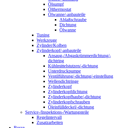
Ölsumpf
Ölthermostat
Ölwanne/-anbauteile
Ablaßschraube
Dichtung
Ölwanne
Tuning
Werkzeuge
Zylinder/Kolben
Zylinderkopf/-anbauteile
Ansaug-/Abgaskrümmerdichtung/-
dichtring
Kühlmittelstutzen/-dichtung
Unterdruckpumpe
Ventilführung/-dichtung/-einstellung
Wellendichtringe
Zylinderkopf
Zylinderkopfdichtung
Zylinderkopfhaube/-dichtung
Zylinderkopfschrauben
Öleinfülldeckel/-dichtung
Service-/Inspektions-/Wartungsteile
Regelintervall
Zusatzarbeiten
Busse