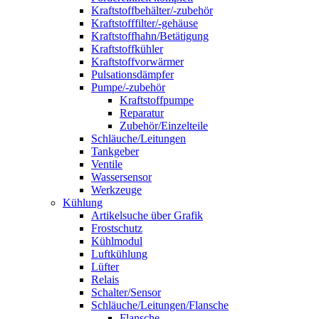
Kraftstoffbehälter/-zubehör
Kraftstofffilter/-gehäuse
Kraftstoffhahn/Betätigung
Kraftstoffkühler
Kraftstoffvorwärmer
Pulsationsdämpfer
Pumpe/-zubehör
Kraftstoffpumpe
Reparatur
Zubehör/Einzelteile
Schläuche/Leitungen
Tankgeber
Ventile
Wassersensor
Werkzeuge
Kühlung
Artikelsuche über Grafik
Frostschutz
Kühlmodul
Luftkühlung
Lüfter
Relais
Schalter/Sensor
Schläuche/Leitungen/Flansche
Flansche