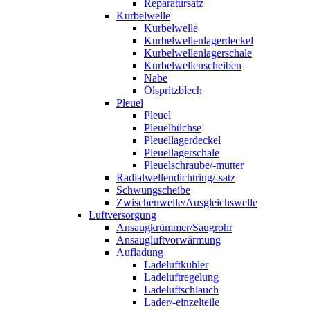
Reparatursatz
Kurbelwelle
Kurbelwelle
Kurbelwellenlagerdeckel
Kurbelwellenlagerschale
Kurbelwellenscheiben
Nabe
Ölspritzblech
Pleuel
Pleuel
Pleuelbüchse
Pleuellagerdeckel
Pleuellagerschale
Pleuelschraube/-mutter
Radialwellendichtring/-satz
Schwungscheibe
Zwischenwelle/Ausgleichswelle
Luftversorgung
Ansaugkrümmer/Saugrohr
Ansaugluftvorwärmung
Aufladung
Ladeluftkühler
Ladeluftregelung
Ladeluftschlauch
Lader/-einzelteile