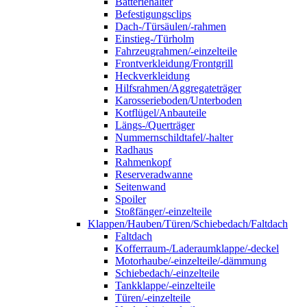
Batteriehalter
Befestigungsclips
Dach-/Türsäulen/-rahmen
Einstieg-/Türholm
Fahrzeugrahmen/-einzelteile
Frontverkleidung/Frontgrill
Heckverkleidung
Hilfsrahmen/Aggregateträger
Karosserieboden/Unterboden
Kotflügel/Anbauteile
Längs-/Querträger
Nummernschildtafel/-halter
Radhaus
Rahmenkopf
Reserveradwanne
Seitenwand
Spoiler
Stoßfänger/-einzelteile
Klappen/Hauben/Türen/Schiebedach/Faltdach
Faltdach
Kofferraum-/Laderaumklappe/-deckel
Motorhaube/-einzelteile/-dämmung
Schiebedach/-einzelteile
Tankklappe/-einzelteile
Türen/-einzelteile