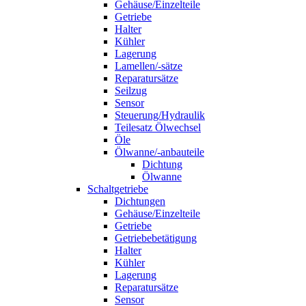
Gehäuse/Einzelteile
Getriebe
Halter
Kühler
Lagerung
Lamellen/-sätze
Reparatursätze
Seilzug
Sensor
Steuerung/Hydraulik
Teilesatz Ölwechsel
Öle
Ölwanne/-anbauteile
Dichtung
Ölwanne
Schaltgetriebe
Dichtungen
Gehäuse/Einzelteile
Getriebe
Getriebebetätigung
Halter
Kühler
Lagerung
Reparatursätze
Sensor