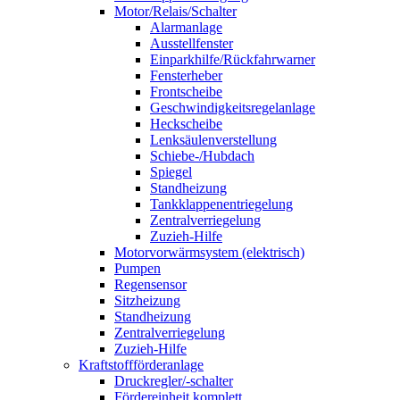
Motor/Relais/Schalter
Alarmanlage
Ausstellfenster
Einparkhilfe/Rückfahrwarner
Fensterheber
Frontscheibe
Geschwindigkeitsregelanlage
Heckscheibe
Lenksäulenverstellung
Schiebe-/Hubdach
Spiegel
Standheizung
Tankklappenentriegelung
Zentralverriegelung
Zuzieh-Hilfe
Motorvorwärmsystem (elektrisch)
Pumpen
Regensensor
Sitzheizung
Standheizung
Zentralverriegelung
Zuzieh-Hilfe
Kraftstoffförderanlage
Druckregler/-schalter
Fördereinheit komplett