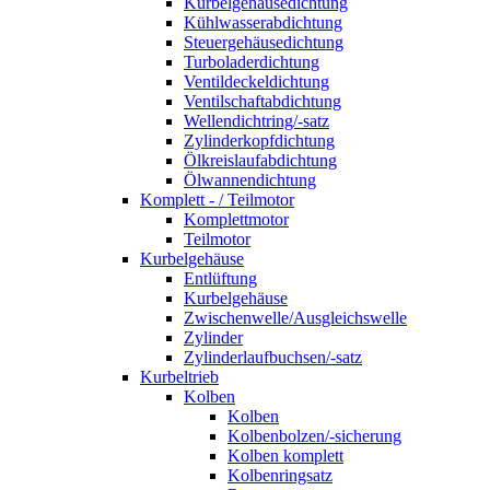
Kurbelgehäusedichtung
Kühlwasserabdichtung
Steuergehäusedichtung
Turboladerdichtung
Ventildeckeldichtung
Ventilschaftabdichtung
Wellendichtring/-satz
Zylinderkopfdichtung
Ölkreislaufabdichtung
Ölwannendichtung
Komplett - / Teilmotor
Komplettmotor
Teilmotor
Kurbelgehäuse
Entlüftung
Kurbelgehäuse
Zwischenwelle/Ausgleichswelle
Zylinder
Zylinderlaufbuchsen/-satz
Kurbeltrieb
Kolben
Kolben
Kolbenbolzen/-sicherung
Kolben komplett
Kolbenringsatz