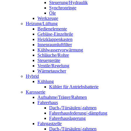
Steuerung/Hydraulik
Synchronringe
Öle
Werkzeuge
Heizung/Lüftung
Bedienelemente
Gebläse-Einzelteile
Heizklappenkasten
Innenraumluftfilter
Kühlwasservorwärmung
Schläuche/Rohre
Steuergeräte
Ventile/Regelung
Wärmetauscher
Hybrid
Kühlung
Kühler für Antriebsbatterie
Karosserie
Aufnahme/Träger/Rahmen
Fahrerhaus
Dach-/Türsäulen/-rahmen
Fahrerhausfederung/-dämpfung
Fahrerhauslagerung
Fahrgastzelle
Dach-/Türsäulen/-rahmen