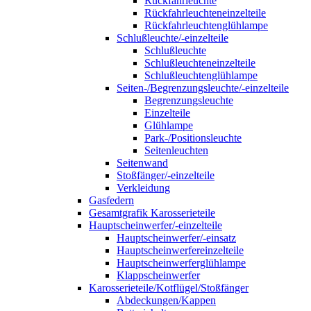
Rückfahrleuchte
Rückfahrleuchteneinzelteile
Rückfahrleuchtenglühlampe
Schlußleuchte/-einzelteile
Schlußleuchte
Schlußleuchteneinzelteile
Schlußleuchtenglühlampe
Seiten-/Begrenzungsleuchte/-einzelteile
Begrenzungsleuchte
Einzelteile
Glühlampe
Park-/Positionsleuchte
Seitenleuchten
Seitenwand
Stoßfänger/-einzelteile
Verkleidung
Gasfedern
Gesamtgrafik Karosserieteile
Hauptscheinwerfer/-einzelteile
Hauptscheinwerfer/-einsatz
Hauptscheinwerfereinzelteile
Hauptscheinwerferglühlampe
Klappscheinwerfer
Karosserieteile/Kotflügel/Stoßfänger
Abdeckungen/Kappen