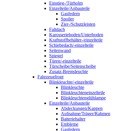
Einstieg-/Türholm
Einzelteile/Anbauteile
Gasfedern
Spoiler
Zier-/Schutzleisten
Faltdach
Karosserieboden/Unterboden
Kraftstoffbehälter-/einzelteile
Schiebedach/-einzelteile
Seitenwand
Spiegel
Türen/-einzelteile
Türscheibe/Seitenscheibe
Zusatz-Bremsleuchte
Fahrzeugfront
Blinkleuchte/-einzelteile
Blinkleuchte
Blinkleuchteneinzelteile
Blinkleuchtenglühlampe
Einzelteile/Anbauteile
Abdeckungen/Kappen
Aufnahme/Träger/Rahmen
Batteriehalter
Embleme
Gasfedern