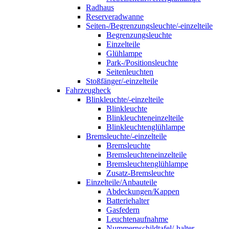
Radhaus
Reserveradwanne
Seiten-/Begrenzungsleuchte/-einzelteile
Begrenzungsleuchte
Einzelteile
Glühlampe
Park-/Positionsleuchte
Seitenleuchten
Stoßfänger/-einzelteile
Fahrzeugheck
Blinkleuchte/-einzelteile
Blinkleuchte
Blinkleuchteneinzelteile
Blinkleuchtenglühlampe
Bremsleuchte/-einzelteile
Bremsleuchte
Bremsleuchteneinzelteile
Bremsleuchtenglühlampe
Zusatz-Bremsleuchte
Einzelteile/Anbauteile
Abdeckungen/Kappen
Batteriehalter
Gasfedern
Leuchtenaufnahme
Nummernschildtafel/-halter