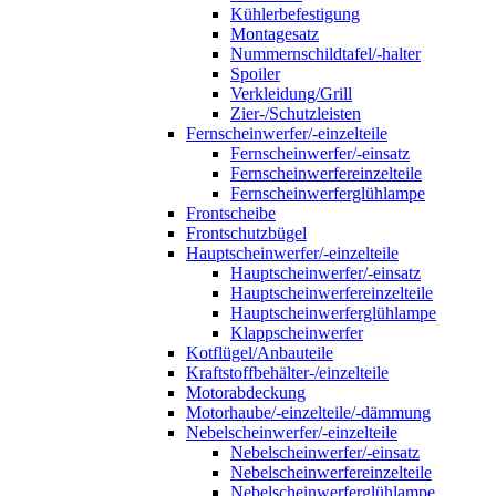
Kühlerbefestigung
Montagesatz
Nummernschildtafel/-halter
Spoiler
Verkleidung/Grill
Zier-/Schutzleisten
Fernscheinwerfer/-einzelteile
Fernscheinwerfer/-einsatz
Fernscheinwerfereinzelteile
Fernscheinwerferglühlampe
Frontscheibe
Frontschutzbügel
Hauptscheinwerfer/-einzelteile
Hauptscheinwerfer/-einsatz
Hauptscheinwerfereinzelteile
Hauptscheinwerferglühlampe
Klappscheinwerfer
Kotflügel/Anbauteile
Kraftstoffbehälter-/einzelteile
Motorabdeckung
Motorhaube/-einzelteile/-dämmung
Nebelscheinwerfer/-einzelteile
Nebelscheinwerfer/-einsatz
Nebelscheinwerfereinzelteile
Nebelscheinwerferglühlampe