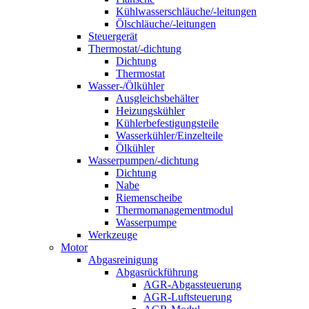
Kühlwasserschläuche/-leitungen
Ölschläuche/-leitungen
Steuergerät
Thermostat/-dichtung
Dichtung
Thermostat
Wasser-/Ölkühler
Ausgleichsbehälter
Heizungskühler
Kühlerbefestigungsteile
Wasserkühler/Einzelteile
Ölkühler
Wasserpumpen/-dichtung
Dichtung
Nabe
Riemenscheibe
Thermomanagementmodul
Wasserpumpe
Werkzeuge
Motor
Abgasreinigung
Abgasrückführung
AGR-Abgassteuerung
AGR-Luftsteuerung