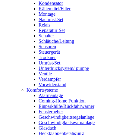
Kondensator
Kältemittel/Filter
Montage
Nachrüst-Set
Relais
Reparatur-Set
Schalter
Schläuche/Leitung
Sensoren
Steuergerät
Trockner
Umrüst-Set
Unterdrucksystem/-pumpe
Ventile
Verdampfer
Vorwiderstand
Komfortsysteme
Alarmanlage
Coming-Home Funktion
Einparkhilfe/Rückfahrwarner
Fensterheber
Geschwindigkeitsregelanlage
Geschwindigkeitswarnanlage
Glasdach
Heckklappenbetätigung