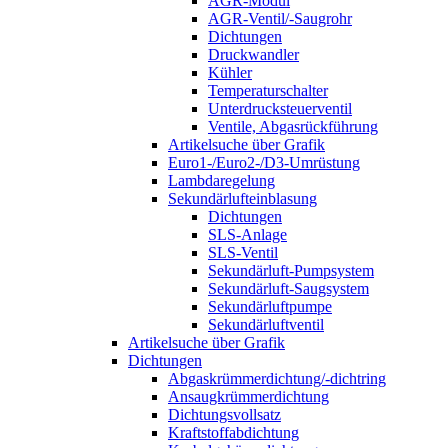
AGR-Modul
AGR-Ventil/-Saugrohr
Dichtungen
Druckwandler
Kühler
Temperaturschalter
Unterdrucksteuerventil
Ventile, Abgasrückführung
Artikelsuche über Grafik
Euro1-/Euro2-/D3-Umrüstung
Lambdaregelung
Sekundärlufteinblasung
Dichtungen
SLS-Anlage
SLS-Ventil
Sekundärluft-Pumpsystem
Sekundärluft-Saugsystem
Sekundärluftpumpe
Sekundärluftventil
Artikelsuche über Grafik
Dichtungen
Abgaskrümmerdichtung/-dichtring
Ansaugkrümmerdichtung
Dichtungsvollsatz
Kraftstoffabdichtung