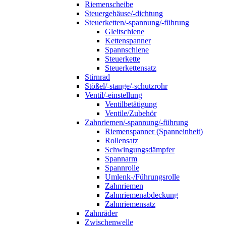
Riemenscheibe
Steuergehäuse/-dichtung
Steuerketten/-spannung/-führung
Gleitschiene
Kettenspanner
Spannschiene
Steuerkette
Steuerkettensatz
Stirnrad
Stößel/-stange/-schutzrohr
Ventil/-einstellung
Ventilbetätigung
Ventile/Zubehör
Zahnriemen/-spannung/-führung
Riemenspanner (Spanneinheit)
Rollensatz
Schwingungsdämpfer
Spannarm
Spannrolle
Umlenk-/Führungsrolle
Zahnriemen
Zahnriemenabdeckung
Zahnriemensatz
Zahnräder
Zwischenwelle