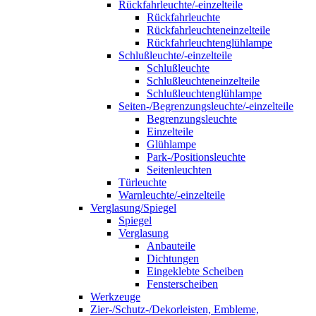
Rückfahrleuchte/-einzelteile
Rückfahrleuchte
Rückfahrleuchteneinzelteile
Rückfahrleuchtenglühlampe
Schlußleuchte/-einzelteile
Schlußleuchte
Schlußleuchteneinzelteile
Schlußleuchtenglühlampe
Seiten-/Begrenzungsleuchte/-einzelteile
Begrenzungsleuchte
Einzelteile
Glühlampe
Park-/Positionsleuchte
Seitenleuchten
Türleuchte
Warnleuchte/-einzelteile
Verglasung/Spiegel
Spiegel
Verglasung
Anbauteile
Dichtungen
Eingeklebte Scheiben
Fensterscheiben
Werkzeuge
Zier-/Schutz-/Dekorleisten, Embleme,