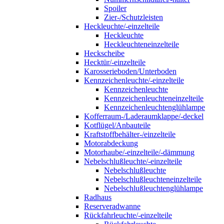
Spoiler
Zier-/Schutzleisten
Heckleuchte/-einzelteile
Heckleuchte
Heckleuchteneinzelteile
Heckscheibe
Hecktür/-einzelteile
Karosserieboden/Unterboden
Kennzeichenleuchte/-einzelteile
Kennzeichenleuchte
Kennzeichenleuchteneinzelteile
Kennzeichenleuchtenglühlampe
Kofferraum-/Laderaumklappe/-deckel
Kotflügel/Anbauteile
Kraftstoffbehälter-/einzelteile
Motorabdeckung
Motorhaube/-einzelteile/-dämmung
Nebelschlußleuchte/-einzelteile
Nebelschlußleuchte
Nebelschlußleuchteneinzelteile
Nebelschlußleuchtenglühlampe
Radhaus
Reserveradwanne
Rückfahrleuchte/-einzelteile