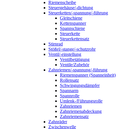
Riemenscheibe
Steuergehäuse/-dichtung
Steuerketten/-spannung/-führung
Gleitschiene
Kettenspanner
Spannschiene
Steuerkette
Steuerkettensatz
Stirnrad
Stößel/-stange/-schutzrohr
Ventil/-einstellung
Ventilbetätigung
Ventile/Zubehör
Zahnriemen/-spannung/-führung
Riemenspanner (Spanneinheit)
Rollensatz
Schwingungsdämpfer
Spannarm
Spannrolle
Umlenk-/Führungsrolle
Zahnriemen
Zahnriemenabdeckung
Zahnriemensatz
Zahnräder
Zwischenwelle