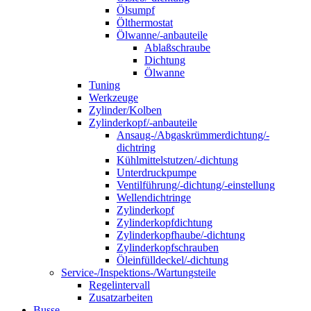
Ölsumpf
Ölthermostat
Ölwanne/-anbauteile
Ablaßschraube
Dichtung
Ölwanne
Tuning
Werkzeuge
Zylinder/Kolben
Zylinderkopf/-anbauteile
Ansaug-/Abgaskrümmerdichtung/-
dichtring
Kühlmittelstutzen/-dichtung
Unterdruckpumpe
Ventilführung/-dichtung/-einstellung
Wellendichtringe
Zylinderkopf
Zylinderkopfdichtung
Zylinderkopfhaube/-dichtung
Zylinderkopfschrauben
Öleinfülldeckel/-dichtung
Service-/Inspektions-/Wartungsteile
Regelintervall
Zusatzarbeiten
Busse