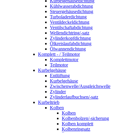
Kurbelgehäusedichtung
Kühlwasserabdichtung
Steuergehäusedichtung
Turboladerdichtung
Ventildeckeldichtung
Ventilschaftabdichtung
Wellendichtring/-satz
Zylinderkopfdichtung
Ölkreislaufabdichtung
Ölwannendichtung
Komplett - / Teilmotor
Komplettmotor
Teilmotor
Kurbelgehäuse
Entlüftung
Kurbelgehäuse
Zwischenwelle/Ausgleichswelle
Zylinder
Zylinderlaufbuchsen/-satz
Kurbeltrieb
Kolben
Kolben
Kolbenbolzen/-sicherung
Kolben komplett
Kolbenringsatz