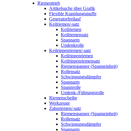
Riementrieb
Artikelsuche über Grafik
Flexible Kupplungsmuffe
Generatorfreilauf
Keilriemen/-satz
Keilriemen
Keilriemensatz
Spannarm
Umlenkrolle
Keilrippenriemen/-satz
Keilrippenriemen
Keilrippenriemensatz
Riemenspanner (Spanneinheit)
Rollensatz
Schwingungsdämpfer
Spannarm
Spannrolle
Umlenk-/Führungsrolle
Riemenscheibe
Werkzeuge
Zahnriemen/-satz
Riemenspanner (Spanneinheit)
Rollensatz
Schwingungsdämpfer
Spannarm