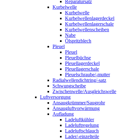
Reparatursatz
Kurbelwelle
Kurbelwelle
Kurbelwellenlagerdeckel
Kurbelwellenlagerschale
Kurbelwellenscheiben
Nabe
Ölspritzblech
Pleuel
Pleuel
Pleuelbüchse
Pleuellagerdeckel
Pleuellagerschale
Pleuelschraube/-mutter
Radialwellendichtring/-satz
Schwungscheibe
Zwischenwelle/Ausgleichswelle
Luftversorgung
Ansaugkrümmer/Saugrohr
Ansaugluftvorwärmung
Aufladung
Ladeluftkühler
Ladeluftregelung
Ladeluftschlauch
Lader/-einzelteile