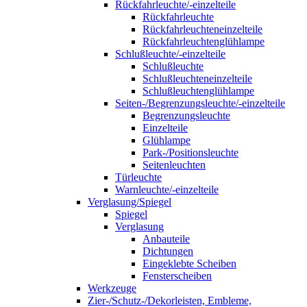
Rückfahrleuchte/-einzelteile
Rückfahrleuchte
Rückfahrleuchteneinzelteile
Rückfahrleuchtenglühlampe
Schlußleuchte/-einzelteile
Schlußleuchte
Schlußleuchteneinzelteile
Schlußleuchtenglühlampe
Seiten-/Begrenzungsleuchte/-einzelteile
Begrenzungsleuchte
Einzelteile
Glühlampe
Park-/Positionsleuchte
Seitenleuchten
Türleuchte
Warnleuchte/-einzelteile
Verglasung/Spiegel
Spiegel
Verglasung
Anbauteile
Dichtungen
Eingeklebte Scheiben
Fensterscheiben
Werkzeuge
Zier-/Schutz-/Dekorleisten, Embleme,