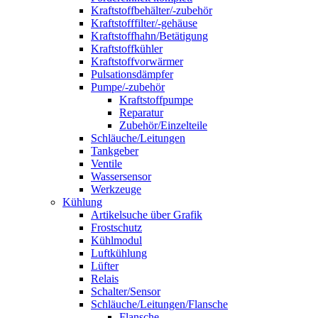
Kraftstoffbehälter/-zubehör
Kraftstofffilter/-gehäuse
Kraftstoffhahn/Betätigung
Kraftstoffkühler
Kraftstoffvorwärmer
Pulsationsdämpfer
Pumpe/-zubehör
Kraftstoffpumpe
Reparatur
Zubehör/Einzelteile
Schläuche/Leitungen
Tankgeber
Ventile
Wassersensor
Werkzeuge
Kühlung
Artikelsuche über Grafik
Frostschutz
Kühlmodul
Luftkühlung
Lüfter
Relais
Schalter/Sensor
Schläuche/Leitungen/Flansche
Flansche