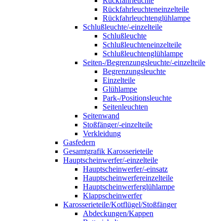
Rückfahrleuchte
Rückfahrleuchteneinzelteile
Rückfahrleuchtenglühlampe
Schlußleuchte/-einzelteile
Schlußleuchte
Schlußleuchteneinzelteile
Schlußleuchtenglühlampe
Seiten-/Begrenzungsleuchte/-einzelteile
Begrenzungsleuchte
Einzelteile
Glühlampe
Park-/Positionsleuchte
Seitenleuchten
Seitenwand
Stoßfänger/-einzelteile
Verkleidung
Gasfedern
Gesamtgrafik Karosserieteile
Hauptscheinwerfer/-einzelteile
Hauptscheinwerfer/-einsatz
Hauptscheinwerfereinzelteile
Hauptscheinwerferglühlampe
Klappscheinwerfer
Karosserieteile/Kotflügel/Stoßfänger
Abdeckungen/Kappen