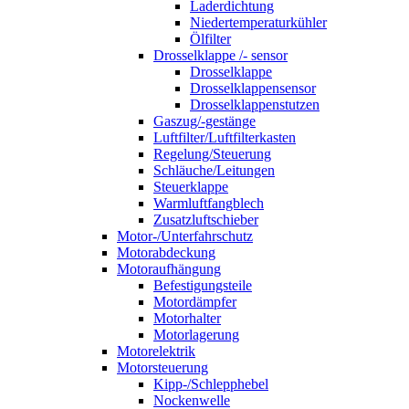
Laderdichtung
Niedertemperaturkühler
Ölfilter
Drosselklappe /- sensor
Drosselklappe
Drosselklappensensor
Drosselklappenstutzen
Gaszug/-gestänge
Luftfilter/Luftfilterkasten
Regelung/Steuerung
Schläuche/Leitungen
Steuerklappe
Warmluftfangblech
Zusatzluftschieber
Motor-/Unterfahrschutz
Motorabdeckung
Motoraufhängung
Befestigungsteile
Motordämpfer
Motorhalter
Motorlagerung
Motorelektrik
Motorsteuerung
Kipp-/Schlepphebel
Nockenwelle