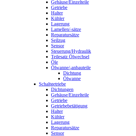
Gehäuse/Einzelteile
Getriebe
Halter
Kühler
Lagerung
Lamellen/-sätze
Reparatursätze
Seilzug
Sensor
Steuerung/Hydraulik
Teilesatz Ölwechsel
Öle
Ölwanne/-anbauteile
Dichtung
Ölwanne
Schaltgetriebe
Dichtungen
Gehäuse/Einzelteile
Getriebe
Getriebebetätigung
Halter
Kühler
Lagerung
Reparatursätze
Sensor