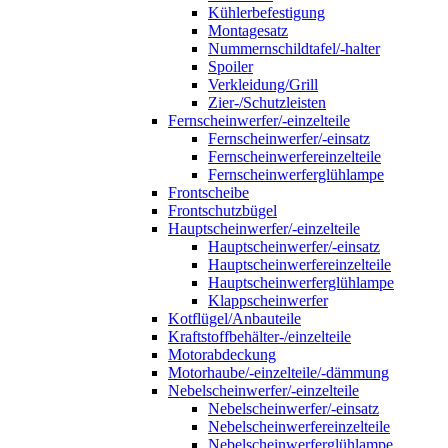
Kühlerbefestigung
Montagesatz
Nummernschildtafel/-halter
Spoiler
Verkleidung/Grill
Zier-/Schutzleisten
Fernscheinwerfer/-einzelteile
Fernscheinwerfer/-einsatz
Fernscheinwerfereinzelteile
Fernscheinwerferglühlampe
Frontscheibe
Frontschutzbügel
Hauptscheinwerfer/-einzelteile
Hauptscheinwerfer/-einsatz
Hauptscheinwerfereinzelteile
Hauptscheinwerferglühlampe
Klappscheinwerfer
Kotflügel/Anbauteile
Kraftstoffbehälter-/einzelteile
Motorabdeckung
Motorhaube/-einzelteile/-dämmung
Nebelscheinwerfer/-einzelteile
Nebelscheinwerfer/-einsatz
Nebelscheinwerfereinzelteile
Nebelscheinwerferglühlampe