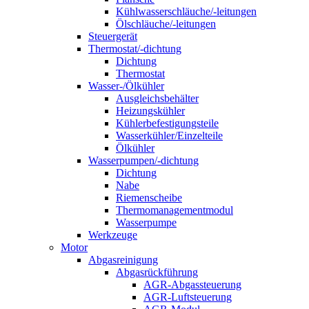
Kühlwasserschläuche/-leitungen
Ölschläuche/-leitungen
Steuergerät
Thermostat/-dichtung
Dichtung
Thermostat
Wasser-/Ölkühler
Ausgleichsbehälter
Heizungskühler
Kühlerbefestigungsteile
Wasserkühler/Einzelteile
Ölkühler
Wasserpumpen/-dichtung
Dichtung
Nabe
Riemenscheibe
Thermomanagementmodul
Wasserpumpe
Werkzeuge
Motor
Abgasreinigung
Abgasrückführung
AGR-Abgassteuerung
AGR-Luftsteuerung