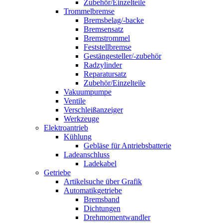
Zubehör/Einzelteile
Trommelbremse
Bremsbelag/-backe
Bremsensatz
Bremstrommel
Feststellbremse
Gestängesteller/-zubehör
Radzylinder
Reparatursatz
Zubehör/Einzelteile
Vakuumpumpe
Ventile
Verschleißanzeiger
Werkzeuge
Elektroantrieb
Kühlung
Gebläse für Antriebsbatterie
Ladeanschluss
Ladekabel
Getriebe
Artikelsuche über Grafik
Automatikgetriebe
Bremsband
Dichtungen
Drehmomentwandler