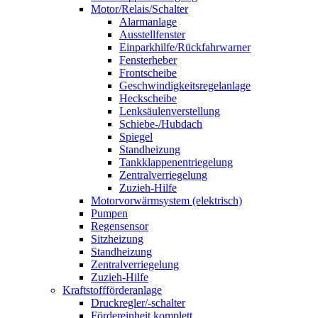
Motor/Relais/Schalter
Alarmanlage
Ausstellfenster
Einparkhilfe/Rückfahrwarner
Fensterheber
Frontscheibe
Geschwindigkeitsregelanlage
Heckscheibe
Lenksäulenverstellung
Schiebe-/Hubdach
Spiegel
Standheizung
Tankklappenentriegelung
Zentralverriegelung
Zuzieh-Hilfe
Motorvorwärmsystem (elektrisch)
Pumpen
Regensensor
Sitzheizung
Standheizung
Zentralverriegelung
Zuzieh-Hilfe
Kraftstoffförderanlage
Druckregler/-schalter
Fördereinheit komplett