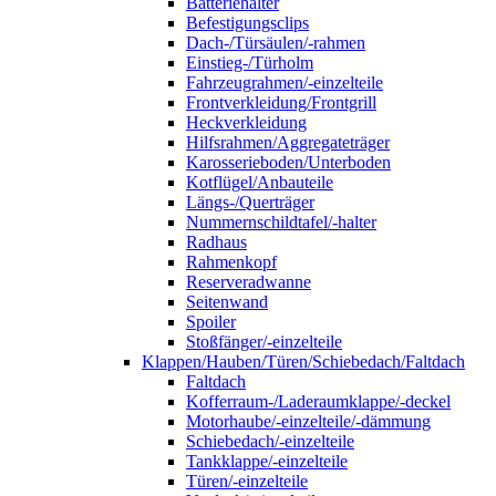
Batteriehalter
Befestigungsclips
Dach-/Türsäulen/-rahmen
Einstieg-/Türholm
Fahrzeugrahmen/-einzelteile
Frontverkleidung/Frontgrill
Heckverkleidung
Hilfsrahmen/Aggregateträger
Karosserieboden/Unterboden
Kotflügel/Anbauteile
Längs-/Querträger
Nummernschildtafel/-halter
Radhaus
Rahmenkopf
Reserveradwanne
Seitenwand
Spoiler
Stoßfänger/-einzelteile
Klappen/Hauben/Türen/Schiebedach/Faltdach
Faltdach
Kofferraum-/Laderaumklappe/-deckel
Motorhaube/-einzelteile/-dämmung
Schiebedach/-einzelteile
Tankklappe/-einzelteile
Türen/-einzelteile