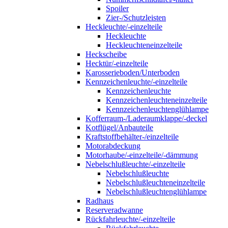
Spoiler
Zier-/Schutzleisten
Heckleuchte/-einzelteile
Heckleuchte
Heckleuchteneinzelteile
Heckscheibe
Hecktür/-einzelteile
Karosserieboden/Unterboden
Kennzeichenleuchte/-einzelteile
Kennzeichenleuchte
Kennzeichenleuchteneinzelteile
Kennzeichenleuchtenglühlampe
Kofferraum-/Laderaumklappe/-deckel
Kotflügel/Anbauteile
Kraftstoffbehälter-/einzelteile
Motorabdeckung
Motorhaube/-einzelteile/-dämmung
Nebelschlußleuchte/-einzelteile
Nebelschlußleuchte
Nebelschlußleuchteneinzelteile
Nebelschlußleuchtenglühlampe
Radhaus
Reserveradwanne
Rückfahrleuchte/-einzelteile