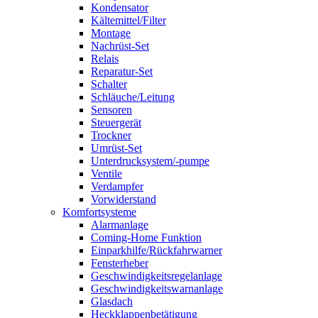
Kondensator
Kältemittel/Filter
Montage
Nachrüst-Set
Relais
Reparatur-Set
Schalter
Schläuche/Leitung
Sensoren
Steuergerät
Trockner
Umrüst-Set
Unterdrucksystem/-pumpe
Ventile
Verdampfer
Vorwiderstand
Komfortsysteme
Alarmanlage
Coming-Home Funktion
Einparkhilfe/Rückfahrwarner
Fensterheber
Geschwindigkeitsregelanlage
Geschwindigkeitswarnanlage
Glasdach
Heckklappenbetätigung