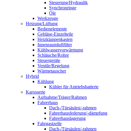
Steuerung/Hydraulik
Synchronringe
Öle
Werkzeuge
Heizung/Lüftung
Bedienelemente
Gebläse-Einzelteile
Heizklappenkasten
Innenraumluftfilter
Kühlwasservorwärmung
Schläuche/Rohre
Steuergeräte
Ventile/Regelung
Wärmetauscher
Hybrid
Kühlung
Kühler für Antriebsbatterie
Karosserie
Aufnahme/Träger/Rahmen
Fahrerhaus
Dach-/Türsäulen/-rahmen
Fahrerhausfederung/-dämpfung
Fahrerhauslagerung
Fahrgastzelle
Dach-/Türsäulen/-rahmen