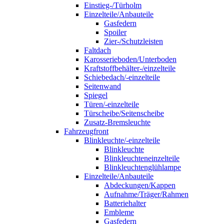
Einstieg-/Türholm
Einzelteile/Anbauteile
Gasfedern
Spoiler
Zier-/Schutzleisten
Faltdach
Karosserieboden/Unterboden
Kraftstoffbehälter-/einzelteile
Schiebedach/-einzelteile
Seitenwand
Spiegel
Türen/-einzelteile
Türscheibe/Seitenscheibe
Zusatz-Bremsleuchte
Fahrzeugfront
Blinkleuchte/-einzelteile
Blinkleuchte
Blinkleuchteneinzelteile
Blinkleuchtenglühlampe
Einzelteile/Anbauteile
Abdeckungen/Kappen
Aufnahme/Träger/Rahmen
Batteriehalter
Embleme
Gasfedern