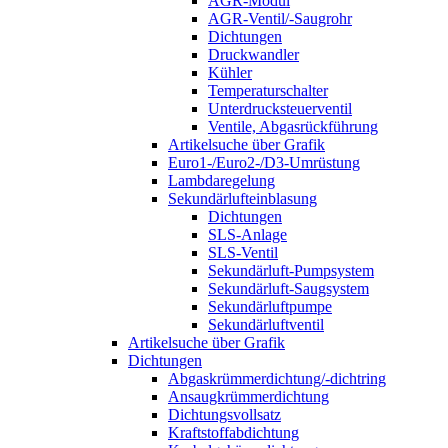
AGR-Modul
AGR-Ventil/-Saugrohr
Dichtungen
Druckwandler
Kühler
Temperaturschalter
Unterdrucksteuerventil
Ventile, Abgasrückführung
Artikelsuche über Grafik
Euro1-/Euro2-/D3-Umrüstung
Lambdaregelung
Sekundärlufteinblasung
Dichtungen
SLS-Anlage
SLS-Ventil
Sekundärluft-Pumpsystem
Sekundärluft-Saugsystem
Sekundärluftpumpe
Sekundärluftventil
Artikelsuche über Grafik
Dichtungen
Abgaskrümmerdichtung/-dichtring
Ansaugkrümmerdichtung
Dichtungsvollsatz
Kraftstoffabdichtung