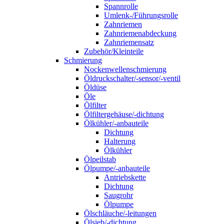
Spannrolle
Umlenk-/Führungsrolle
Zahnriemen
Zahnriemenabdeckung
Zahnriemensatz
Zubehör/Kleinteile
Schmierung
Nockenwellenschmierung
Öldruckschalter/-sensor/-ventil
Öldüse
Öle
Ölfilter
Ölfiltergehäuse/-dichtung
Ölkühler/-anbauteile
Dichtung
Halterung
Ölkühler
Ölpeilstab
Ölpumpe/-anbauteile
Antriebskette
Dichtung
Saugrohr
Ölpumpe
Ölschläuche/-leitungen
Ölsieb/-dichtung