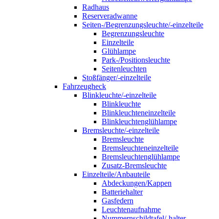
Radhaus
Reserveradwanne
Seiten-/Begrenzungsleuchte/-einzelteile
Begrenzungsleuchte
Einzelteile
Glühlampe
Park-/Positionsleuchte
Seitenleuchten
Stoßfänger/-einzelteile
Fahrzeugheck
Blinkleuchte/-einzelteile
Blinkleuchte
Blinkleuchteneinzelteile
Blinkleuchtenglühlampe
Bremsleuchte/-einzelteile
Bremsleuchte
Bremsleuchteneinzelteile
Bremsleuchtenglühlampe
Zusatz-Bremsleuchte
Einzelteile/Anbauteile
Abdeckungen/Kappen
Batteriehalter
Gasfedern
Leuchtenaufnahme
Nummernschildtafel/-halter