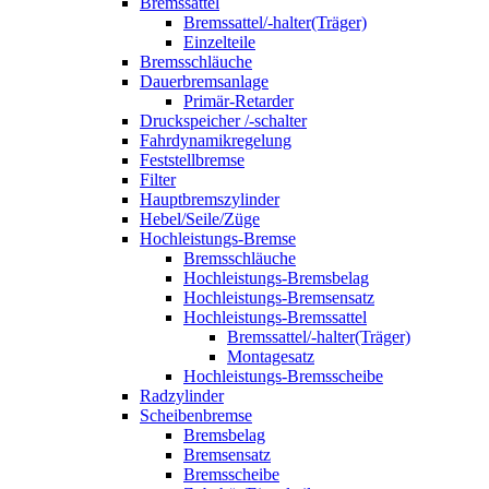
Bremssattel
Bremssattel/-halter(Träger)
Einzelteile
Bremsschläuche
Dauerbremsanlage
Primär-Retarder
Druckspeicher /-schalter
Fahrdynamikregelung
Feststellbremse
Filter
Hauptbremszylinder
Hebel/Seile/Züge
Hochleistungs-Bremse
Bremsschläuche
Hochleistungs-Bremsbelag
Hochleistungs-Bremsensatz
Hochleistungs-Bremssattel
Bremssattel/-halter(Träger)
Montagesatz
Hochleistungs-Bremsscheibe
Radzylinder
Scheibenbremse
Bremsbelag
Bremsensatz
Bremsscheibe