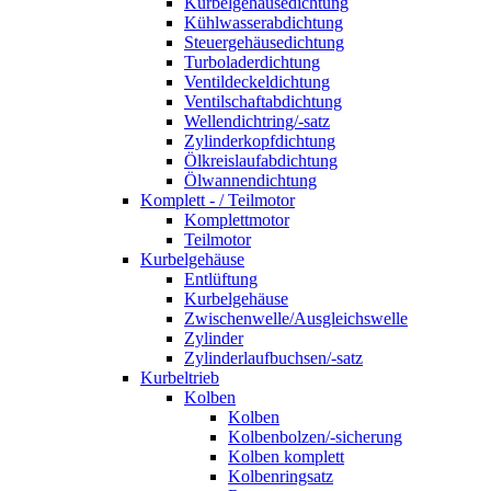
Kurbelgehäusedichtung
Kühlwasserabdichtung
Steuergehäusedichtung
Turboladerdichtung
Ventildeckeldichtung
Ventilschaftabdichtung
Wellendichtring/-satz
Zylinderkopfdichtung
Ölkreislaufabdichtung
Ölwannendichtung
Komplett - / Teilmotor
Komplettmotor
Teilmotor
Kurbelgehäuse
Entlüftung
Kurbelgehäuse
Zwischenwelle/Ausgleichswelle
Zylinder
Zylinderlaufbuchsen/-satz
Kurbeltrieb
Kolben
Kolben
Kolbenbolzen/-sicherung
Kolben komplett
Kolbenringsatz