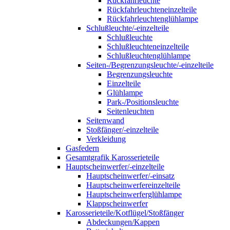
Rückfahrleuchte
Rückfahrleuchteneinzelteile
Rückfahrleuchtenglühlampe
Schlußleuchte/-einzelteile
Schlußleuchte
Schlußleuchteneinzelteile
Schlußleuchtenglühlampe
Seiten-/Begrenzungsleuchte/-einzelteile
Begrenzungsleuchte
Einzelteile
Glühlampe
Park-/Positionsleuchte
Seitenleuchten
Seitenwand
Stoßfänger/-einzelteile
Verkleidung
Gasfedern
Gesamtgrafik Karosserieteile
Hauptscheinwerfer/-einzelteile
Hauptscheinwerfer/-einsatz
Hauptscheinwerfereinzelteile
Hauptscheinwerferglühlampe
Klappscheinwerfer
Karosserieteile/Kotflügel/Stoßfänger
Abdeckungen/Kappen