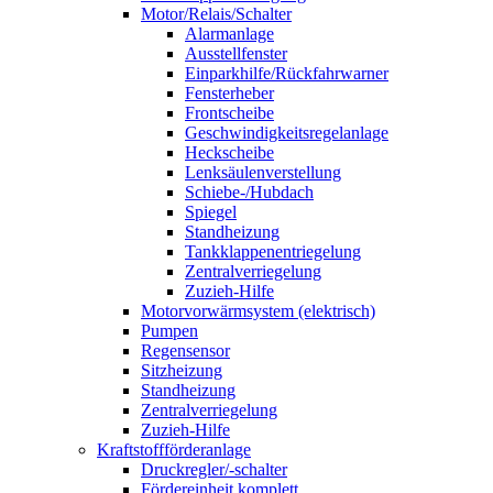
Motor/Relais/Schalter
Alarmanlage
Ausstellfenster
Einparkhilfe/Rückfahrwarner
Fensterheber
Frontscheibe
Geschwindigkeitsregelanlage
Heckscheibe
Lenksäulenverstellung
Schiebe-/Hubdach
Spiegel
Standheizung
Tankklappenentriegelung
Zentralverriegelung
Zuzieh-Hilfe
Motorvorwärmsystem (elektrisch)
Pumpen
Regensensor
Sitzheizung
Standheizung
Zentralverriegelung
Zuzieh-Hilfe
Kraftstoffförderanlage
Druckregler/-schalter
Fördereinheit komplett