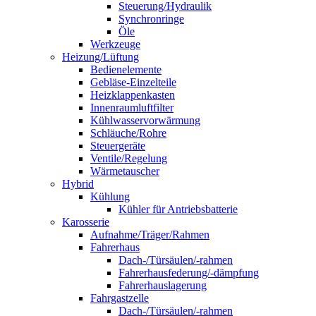
Steuerung/Hydraulik
Synchronringe
Öle
Werkzeuge
Heizung/Lüftung
Bedienelemente
Gebläse-Einzelteile
Heizklappenkasten
Innenraumluftfilter
Kühlwasservorwärmung
Schläuche/Rohre
Steuergeräte
Ventile/Regelung
Wärmetauscher
Hybrid
Kühlung
Kühler für Antriebsbatterie
Karosserie
Aufnahme/Träger/Rahmen
Fahrerhaus
Dach-/Türsäulen/-rahmen
Fahrerhausfederung/-dämpfung
Fahrerhauslagerung
Fahrgastzelle
Dach-/Türsäulen/-rahmen