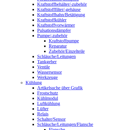
Kraftstoffbehälter/-zubehör
Kraftstofffilter/-gehäuse
Kraftstoffhahn/Betätigung
Kraftstoffkühler
Kraftstoffvorwärmer
Pulsationsdämpfer
Pumpe/-zubehör
Kraftstoffpumpe
Reparatur
Zubehör/Einzelteile
Schläuche/Leitungen
Tankgeber
Ventile
Wassersensor
Werkzeuge
Kühlung
Artikelsuche über Grafik
Frostschutz
Kühlmodul
Luftkühlung
Lüfter
Relais
Schalter/Sensor
Schläuche/Leitungen/Flansche
Flansche