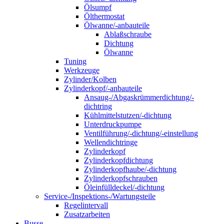
Ölsumpf
Ölthermostat
Ölwanne/-anbauteile
Ablaßschraube
Dichtung
Ölwanne
Tuning
Werkzeuge
Zylinder/Kolben
Zylinderkopf/-anbauteile
Ansaug-/Abgaskrümmerdichtung/-
dichtring
Kühlmittelstutzen/-dichtung
Unterdruckpumpe
Ventilführung/-dichtung/-einstellung
Wellendichtringe
Zylinderkopf
Zylinderkopfdichtung
Zylinderkopfhaube/-dichtung
Zylinderkopfschrauben
Öleinfülldeckel/-dichtung
Service-/Inspektions-/Wartungsteile
Regelintervall
Zusatzarbeiten
Busse