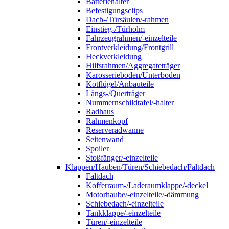
Batteriehalter
Befestigungsclips
Dach-/Türsäulen/-rahmen
Einstieg-/Türholm
Fahrzeugrahmen/-einzelteile
Frontverkleidung/Frontgrill
Heckverkleidung
Hilfsrahmen/Aggregateträger
Karosserieboden/Unterboden
Kotflügel/Anbauteile
Längs-/Querträger
Nummernschildtafel/-halter
Radhaus
Rahmenkopf
Reserveradwanne
Seitenwand
Spoiler
Stoßfänger/-einzelteile
Klappen/Hauben/Türen/Schiebedach/Faltdach
Faltdach
Kofferraum-/Laderaumklappe/-deckel
Motorhaube/-einzelteile/-dämmung
Schiebedach/-einzelteile
Tankklappe/-einzelteile
Türen/-einzelteile