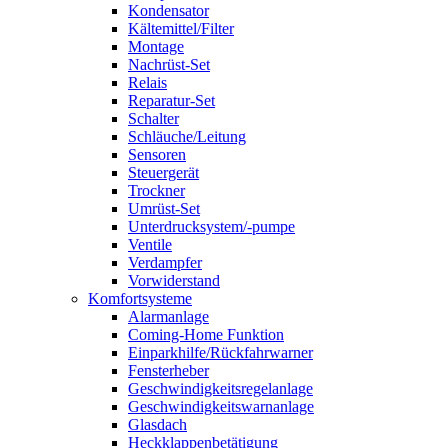
Kondensator
Kältemittel/Filter
Montage
Nachrüst-Set
Relais
Reparatur-Set
Schalter
Schläuche/Leitung
Sensoren
Steuergerät
Trockner
Umrüst-Set
Unterdrucksystem/-pumpe
Ventile
Verdampfer
Vorwiderstand
Komfortsysteme
Alarmanlage
Coming-Home Funktion
Einparkhilfe/Rückfahrwarner
Fensterheber
Geschwindigkeitsregelanlage
Geschwindigkeitswarnanlage
Glasdach
Heckklappenbetätigung