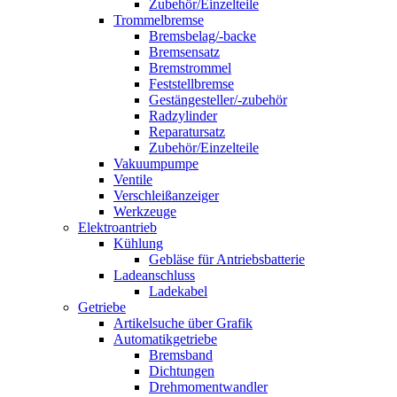
Zubehör/Einzelteile
Trommelbremse
Bremsbelag/-backe
Bremsensatz
Bremstrommel
Feststellbremse
Gestängesteller/-zubehör
Radzylinder
Reparatursatz
Zubehör/Einzelteile
Vakuumpumpe
Ventile
Verschleißanzeiger
Werkzeuge
Elektroantrieb
Kühlung
Gebläse für Antriebsbatterie
Ladeanschluss
Ladekabel
Getriebe
Artikelsuche über Grafik
Automatikgetriebe
Bremsband
Dichtungen
Drehmomentwandler