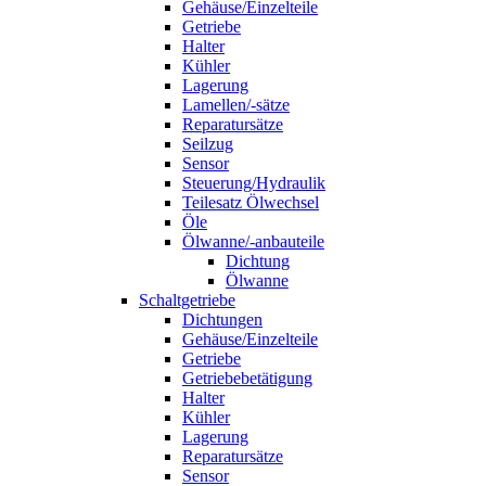
Gehäuse/Einzelteile
Getriebe
Halter
Kühler
Lagerung
Lamellen/-sätze
Reparatursätze
Seilzug
Sensor
Steuerung/Hydraulik
Teilesatz Ölwechsel
Öle
Ölwanne/-anbauteile
Dichtung
Ölwanne
Schaltgetriebe
Dichtungen
Gehäuse/Einzelteile
Getriebe
Getriebebetätigung
Halter
Kühler
Lagerung
Reparatursätze
Sensor