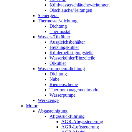
Kühlwasserschläuche/-leitungen
Ölschläuche/-leitungen
Steuergerät
Thermostat/-dichtung
Dichtung
Thermostat
Wasser-/Ölkühler
Ausgleichsbehälter
Heizungskühler
Kühlerbefestigungsteile
Wasserkühler/Einzelteile
Ölkühler
Wasserpumpen/-dichtung
Dichtung
Nabe
Riemenscheibe
Thermomanagementmodul
Wasserpumpe
Werkzeuge
Motor
Abgasreinigung
Abgasrückführung
AGR-Abgassteuerung
AGR-Luftsteuerung