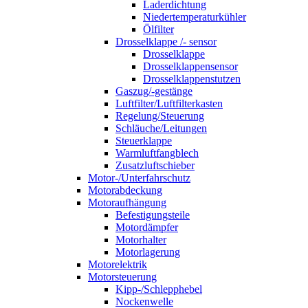
Laderdichtung
Niedertemperaturkühler
Ölfilter
Drosselklappe /- sensor
Drosselklappe
Drosselklappensensor
Drosselklappenstutzen
Gaszug/-gestänge
Luftfilter/Luftfilterkasten
Regelung/Steuerung
Schläuche/Leitungen
Steuerklappe
Warmluftfangblech
Zusatzluftschieber
Motor-/Unterfahrschutz
Motorabdeckung
Motoraufhängung
Befestigungsteile
Motordämpfer
Motorhalter
Motorlagerung
Motorelektrik
Motorsteuerung
Kipp-/Schlepphebel
Nockenwelle