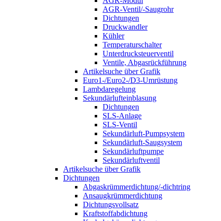
AGR-Modul
AGR-Ventil/-Saugrohr
Dichtungen
Druckwandler
Kühler
Temperaturschalter
Unterdrucksteuerventil
Ventile, Abgasrückführung
Artikelsuche über Grafik
Euro1-/Euro2-/D3-Umrüstung
Lambdaregelung
Sekundärlufteinblasung
Dichtungen
SLS-Anlage
SLS-Ventil
Sekundärluft-Pumpsystem
Sekundärluft-Saugsystem
Sekundärluftpumpe
Sekundärluftventil
Artikelsuche über Grafik
Dichtungen
Abgaskrümmerdichtung/-dichtring
Ansaugkrümmerdichtung
Dichtungsvollsatz
Kraftstoffabdichtung