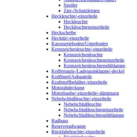
Spoiler
Zier-/Schutzleisten
Heckleuchte/-einzelteile
Heckleuchte
Heckleuchteneinzelteile
Heckscheibe
Hecktür/-einzelteile
Karosserieboden/Unterboden
Kennzeichenleuchte/-einzelteile
Kennzeichenleuchte
Kennzeichenleuchteneinzelteile
Kennzeichenleuchtenglühlampe
Kofferraum-/Laderaumklappe/-deckel
Kotflügel/Anbauteile
Kraftstoffbehälter-/einzelteile
Motorabdeckung
Motorhaube/-einzelteile/-dämmung
Nebelschlußleuchte/-einzelteile
Nebelschlußleuchte
Nebelschlußleuchteneinzelteile
Nebelschlußleuchtenglühlampe
Radhaus
Reserveradwanne
Rückfahrleuchte/-einzelteile