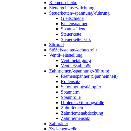
Riemenscheibe
Steuergehäuse/-dichtung
Steuerketten/-spannung/-führung
Gleitschiene
Kettenspanner
Spannschiene
Steuerkette
Steuerkettensatz
Stirnrad
Stößel/-stange/-schutzrohr
Ventil/-einstellung
Ventilbetätigung
Ventile/Zubehör
Zahnriemen/-spannung/-führung
Riemenspanner (Spanneinheit)
Rollensatz
Schwingungsdämpfer
Spannarm
Spannrolle
Umlenk-/Führungsrolle
Zahnriemen
Zahnriemenabdeckung
Zahnriemensatz
Zahnräder
Zwischenwelle