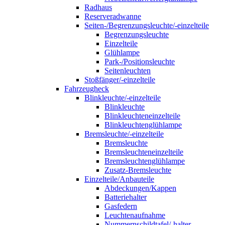
Radhaus
Reserveradwanne
Seiten-/Begrenzungsleuchte/-einzelteile
Begrenzungsleuchte
Einzelteile
Glühlampe
Park-/Positionsleuchte
Seitenleuchten
Stoßfänger/-einzelteile
Fahrzeugheck
Blinkleuchte/-einzelteile
Blinkleuchte
Blinkleuchteneinzelteile
Blinkleuchtenglühlampe
Bremsleuchte/-einzelteile
Bremsleuchte
Bremsleuchteneinzelteile
Bremsleuchtenglühlampe
Zusatz-Bremsleuchte
Einzelteile/Anbauteile
Abdeckungen/Kappen
Batteriehalter
Gasfedern
Leuchtenaufnahme
Nummernschildtafel/-halter