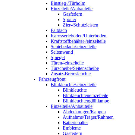
Einstieg-/Türholm
Einzelteile/Anbauteile
Gasfedern
Spoiler
Zier-/Schutzleisten
Faltdach
Karosserieboden/Unterboden
Kraftstoffbehälter-/einzelteile
Schiebedach/-einzelteile
Seitenwand
Spiegel
Türen/-einzelteile
Türscheibe/Seitenscheibe
Zusatz-Bremsleuchte
Fahrzeugfront
Blinkleuchte/-einzelteile
Blinkleuchte
Blinkleuchteneinzelteile
Blinkleuchtenglühlampe
Einzelteile/Anbauteile
Abdeckungen/Kappen
Aufnahme/Träger/Rahmen
Batteriehalter
Embleme
Gasfedern