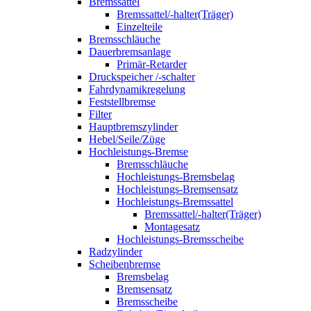
Bremssattel
Bremssattel/-halter(Träger)
Einzelteile
Bremsschläuche
Dauerbremsanlage
Primär-Retarder
Druckspeicher /-schalter
Fahrdynamikregelung
Feststellbremse
Filter
Hauptbremszylinder
Hebel/Seile/Züge
Hochleistungs-Bremse
Bremsschläuche
Hochleistungs-Bremsbelag
Hochleistungs-Bremsensatz
Hochleistungs-Bremssattel
Bremssattel/-halter(Träger)
Montagesatz
Hochleistungs-Bremsscheibe
Radzylinder
Scheibenbremse
Bremsbelag
Bremsensatz
Bremsscheibe