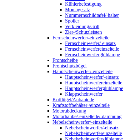
Kühlerbefestigung
Montagesatz
Nummernschildtafel/-halter
Spoiler
Verkleidung/Grill
Zier-/Schutzleisten
Fernscheinwerfer/-einzelteile
Fernscheinwerfer/-einsatz
Fernscheinwerfereinzelteile
Fernscheinwerferglühlampe
Frontscheibe
Frontschutzbügel
Hauptscheinwerfer/-einzelteile
Hauptscheinwerfer/-einsatz
Hauptscheinwerfereinzelteile
Hauptscheinwerferglühlampe
Klappscheinwerfer
Kotflügel/Anbauteile
Kraftstoffbehälter-/einzelteile
Motorabdeckung
Motorhaube/-einzelteile/-dämmung
Nebelscheinwerfer/-einzelteile
Nebelscheinwerfer/-einsatz
Nebelscheinwerfereinzelteile
Nebelscheinwerferglühlampe