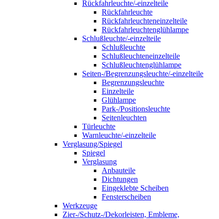
Rückfahrleuchte/-einzelteile
Rückfahrleuchte
Rückfahrleuchteneinzelteile
Rückfahrleuchtenglühlampe
Schlußleuchte/-einzelteile
Schlußleuchte
Schlußleuchteneinzelteile
Schlußleuchtenglühlampe
Seiten-/Begrenzungsleuchte/-einzelteile
Begrenzungsleuchte
Einzelteile
Glühlampe
Park-/Positionsleuchte
Seitenleuchten
Türleuchte
Warnleuchte/-einzelteile
Verglasung/Spiegel
Spiegel
Verglasung
Anbauteile
Dichtungen
Eingeklebte Scheiben
Fensterscheiben
Werkzeuge
Zier-/Schutz-/Dekorleisten, Embleme,