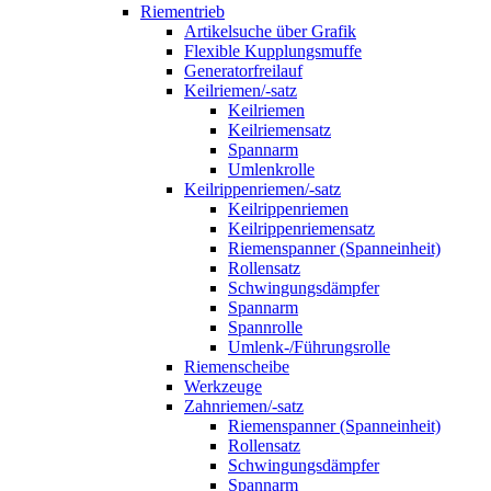
Riementrieb
Artikelsuche über Grafik
Flexible Kupplungsmuffe
Generatorfreilauf
Keilriemen/-satz
Keilriemen
Keilriemensatz
Spannarm
Umlenkrolle
Keilrippenriemen/-satz
Keilrippenriemen
Keilrippenriemensatz
Riemenspanner (Spanneinheit)
Rollensatz
Schwingungsdämpfer
Spannarm
Spannrolle
Umlenk-/Führungsrolle
Riemenscheibe
Werkzeuge
Zahnriemen/-satz
Riemenspanner (Spanneinheit)
Rollensatz
Schwingungsdämpfer
Spannarm