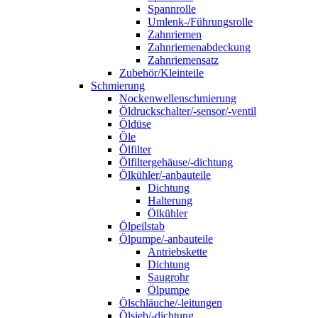
Spannrolle
Umlenk-/Führungsrolle
Zahnriemen
Zahnriemenabdeckung
Zahnriemensatz
Zubehör/Kleinteile
Schmierung
Nockenwellenschmierung
Öldruckschalter/-sensor/-ventil
Öldüse
Öle
Ölfilter
Ölfiltergehäuse/-dichtung
Ölkühler/-anbauteile
Dichtung
Halterung
Ölkühler
Ölpeilstab
Ölpumpe/-anbauteile
Antriebskette
Dichtung
Saugrohr
Ölpumpe
Ölschläuche/-leitungen
Ölsieb/-dichtung