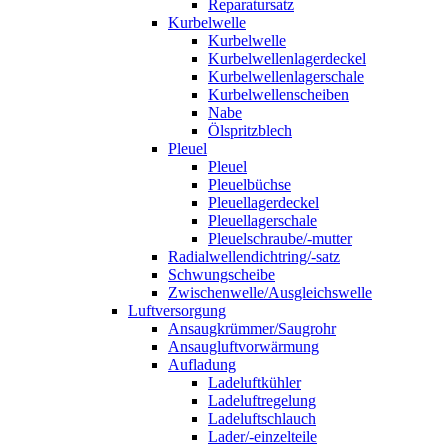
Reparatursatz
Kurbelwelle
Kurbelwelle
Kurbelwellenlagerdeckel
Kurbelwellenlagerschale
Kurbelwellenscheiben
Nabe
Ölspritzblech
Pleuel
Pleuel
Pleuelbüchse
Pleuellagerdeckel
Pleuellagerschale
Pleuelschraube/-mutter
Radialwellendichtring/-satz
Schwungscheibe
Zwischenwelle/Ausgleichswelle
Luftversorgung
Ansaugkrümmer/Saugrohr
Ansaugluftvorwärmung
Aufladung
Ladeluftkühler
Ladeluftregelung
Ladeluftschlauch
Lader/-einzelteile