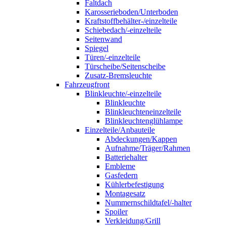
Faltdach
Karosserieboden/Unterboden
Kraftstoffbehälter-/einzelteile
Schiebedach/-einzelteile
Seitenwand
Spiegel
Türen/-einzelteile
Türscheibe/Seitenscheibe
Zusatz-Bremsleuchte
Fahrzeugfront
Blinkleuchte/-einzelteile
Blinkleuchte
Blinkleuchteneinzelteile
Blinkleuchtenglühlampe
Einzelteile/Anbauteile
Abdeckungen/Kappen
Aufnahme/Träger/Rahmen
Batteriehalter
Embleme
Gasfedern
Kühlerbefestigung
Montagesatz
Nummernschildtafel/-halter
Spoiler
Verkleidung/Grill