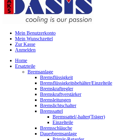
Mein Benutzerkonto
Mein Wunschzettel
Zur Kasse
Anmelden
Home
Ersatzteile
Bremsanlage
Bremsflüssigkeit
Bremsflüssigkeitsbehälter/Einzelteile
Bremskraftregler
Bremskraftverstärker
Bremsleitungen
Bremslichtschalter
Bremssattel
Bremssattel/-halter(Träger)
Einzelteile
Bremsschläuche
Dauerbremsanlage
Primär-Retarder