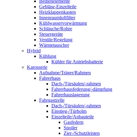
Bedienelemente
Gebläse-Einzelteile
Heizklappenkasten
Innenraumluftfilter
Kühlwasservorwärmung
Schläuche/Rohre
Steuergeräte
Ventile/Regelung
Wärmetauscher
Hybrid
Kühlung
Kühler für Antriebsbatterie
Karosserie
Aufnahme/Träger/Rahmen
Fahrerhaus
Dach-/Türsäulen/-rahmen
Fahrerhausfederung/-dämpfung
Fahrerhauslagerung
Fahrgastzelle
Dach-/Türsäulen/-rahmen
Einstieg-/Türholm
Einzelteile/Anbauteile
Gasfedern
Spoiler
Zier-/Schutzleisten