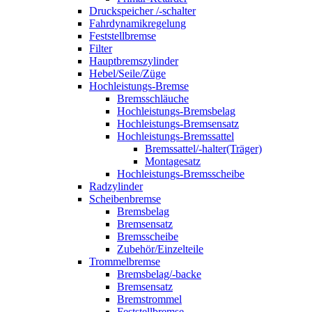
Druckspeicher /-schalter
Fahrdynamikregelung
Feststellbremse
Filter
Hauptbremszylinder
Hebel/Seile/Züge
Hochleistungs-Bremse
Bremsschläuche
Hochleistungs-Bremsbelag
Hochleistungs-Bremsensatz
Hochleistungs-Bremssattel
Bremssattel/-halter(Träger)
Montagesatz
Hochleistungs-Bremsscheibe
Radzylinder
Scheibenbremse
Bremsbelag
Bremsensatz
Bremsscheibe
Zubehör/Einzelteile
Trommelbremse
Bremsbelag/-backe
Bremsensatz
Bremstrommel
Feststellbremse