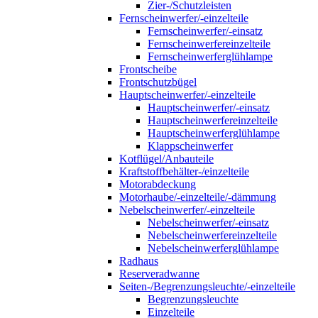
Zier-/Schutzleisten
Fernscheinwerfer/-einzelteile
Fernscheinwerfer/-einsatz
Fernscheinwerfereinzelteile
Fernscheinwerferglühlampe
Frontscheibe
Frontschutzbügel
Hauptscheinwerfer/-einzelteile
Hauptscheinwerfer/-einsatz
Hauptscheinwerfereinzelteile
Hauptscheinwerferglühlampe
Klappscheinwerfer
Kotflügel/Anbauteile
Kraftstoffbehälter-/einzelteile
Motorabdeckung
Motorhaube/-einzelteile/-dämmung
Nebelscheinwerfer/-einzelteile
Nebelscheinwerfer/-einsatz
Nebelscheinwerfereinzelteile
Nebelscheinwerferglühlampe
Radhaus
Reserveradwanne
Seiten-/Begrenzungsleuchte/-einzelteile
Begrenzungsleuchte
Einzelteile