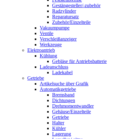
Gestängesteller/-zubehör
Radzylinder
Reparatursatz
Zubehör/Einzelteile
Vakuumpumpe
Ventile
Verschleißanzeiger
Werkzeuge
Elektroantrieb
Kühlung
Gebläse für Antriebsbatterie
Ladeanschluss
Ladekabel
Getriebe
Artikelsuche über Grafik
Automatikgetriebe
Bremsband
Dichtungen
Drehmomentwandler
Gehäuse/Einzelteile
Getriebe
Halter
Kühler
Lagerung