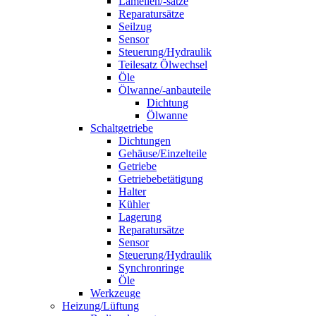
Lamellen/-sätze
Reparatursätze
Seilzug
Sensor
Steuerung/Hydraulik
Teilesatz Ölwechsel
Öle
Ölwanne/-anbauteile
Dichtung
Ölwanne
Schaltgetriebe
Dichtungen
Gehäuse/Einzelteile
Getriebe
Getriebebetätigung
Halter
Kühler
Lagerung
Reparatursätze
Sensor
Steuerung/Hydraulik
Synchronringe
Öle
Werkzeuge
Heizung/Lüftung