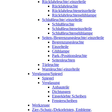
Rückfahrleuchte/-einzelteile
Rückfahrleuchte
Rückfahrleuchteneinzelteile
Rückfahrleuchtenglühlampe
Schlußleuchte/-einzelteile
Schlußleuchte
Schlußleuchteneinzelteile
Schlußleuchtenglühlampe
Seiten-/Begrenzungsleuchte/-einzelteile
Begrenzungsleuchte
Einzelteile
Glühlampe
Park-/Positionsleuchte
Seitenleuchten
Türleuchte
Warnleuchte/-einzelteile
Verglasung/Spiegel
Spiegel
Verglasung
Anbauteile
Dichtungen
Eingeklebte Scheiben
Fensterscheiben
Werkzeuge
Zier-/Schutz-/Dekorleisten, Embleme,