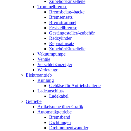
Zubehör/Einzelteile
Trommelbremse
Bremsbelag/-backe
Bremsensatz
Bremstrommel
Feststellbremse
Gestängesteller/-zubehör
Radzylinder
Reparatursatz
Zubehör/Einzelteile
Vakuumpumpe
Ventile
Verschleißanzeiger
Werkzeuge
Elektroantrieb
Kühlung
Gebläse für Antriebsbatterie
Ladeanschluss
Ladekabel
Getriebe
Artikelsuche über Grafik
Automatikgetriebe
Bremsband
Dichtungen
Drehmomentwandler