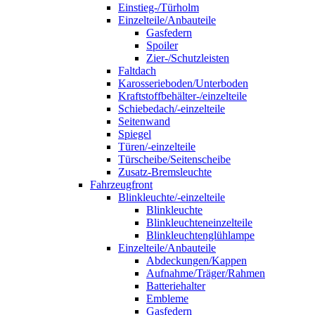
Einstieg-/Türholm
Einzelteile/Anbauteile
Gasfedern
Spoiler
Zier-/Schutzleisten
Faltdach
Karosserieboden/Unterboden
Kraftstoffbehälter-/einzelteile
Schiebedach/-einzelteile
Seitenwand
Spiegel
Türen/-einzelteile
Türscheibe/Seitenscheibe
Zusatz-Bremsleuchte
Fahrzeugfront
Blinkleuchte/-einzelteile
Blinkleuchte
Blinkleuchteneinzelteile
Blinkleuchtenglühlampe
Einzelteile/Anbauteile
Abdeckungen/Kappen
Aufnahme/Träger/Rahmen
Batteriehalter
Embleme
Gasfedern