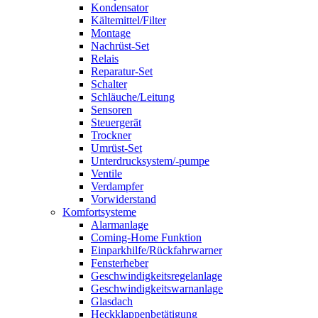
Kondensator
Kältemittel/Filter
Montage
Nachrüst-Set
Relais
Reparatur-Set
Schalter
Schläuche/Leitung
Sensoren
Steuergerät
Trockner
Umrüst-Set
Unterdrucksystem/-pumpe
Ventile
Verdampfer
Vorwiderstand
Komfortsysteme
Alarmanlage
Coming-Home Funktion
Einparkhilfe/Rückfahrwarner
Fensterheber
Geschwindigkeitsregelanlage
Geschwindigkeitswarnanlage
Glasdach
Heckklappenbetätigung