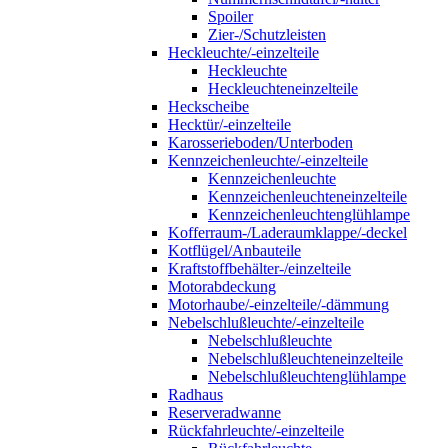
Spoiler
Zier-/Schutzleisten
Heckleuchte/-einzelteile
Heckleuchte
Heckleuchteneinzelteile
Heckscheibe
Hecktür/-einzelteile
Karosserieboden/Unterboden
Kennzeichenleuchte/-einzelteile
Kennzeichenleuchte
Kennzeichenleuchteneinzelteile
Kennzeichenleuchtenglühlampe
Kofferraum-/Laderaumklappe/-deckel
Kotflügel/Anbauteile
Kraftstoffbehälter-/einzelteile
Motorabdeckung
Motorhaube/-einzelteile/-dämmung
Nebelschlußleuchte/-einzelteile
Nebelschlußleuchte
Nebelschlußleuchteneinzelteile
Nebelschlußleuchtenglühlampe
Radhaus
Reserveradwanne
Rückfahrleuchte/-einzelteile