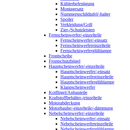
Kühlerbefestigung
Montagesatz
Nummernschildtafel/-halter
Spoiler
Verkleidung/Grill
Zier-/Schutzleisten
Fernscheinwerfer/-einzelteile
Fernscheinwerfer/-einsatz
Fernscheinwerfereinzelteile
Fernscheinwerferglühlampe
Frontscheibe
Frontschutzbügel
Hauptscheinwerfer/-einzelteile
Hauptscheinwerfer/-einsatz
Hauptscheinwerfereinzelteile
Hauptscheinwerferglühlampe
Klappscheinwerfer
Kotflügel/Anbauteile
Kraftstoffbehälter-/einzelteile
Motorabdeckung
Motorhaube/-einzelteile/-dämmung
Nebelscheinwerfer/-einzelteile
Nebelscheinwerfer/-einsatz
Nebelscheinwerfereinzelteile
Nebelscheinwerferglühlampe