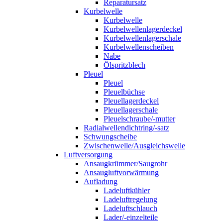
Reparatursatz
Kurbelwelle
Kurbelwelle
Kurbelwellenlagerdeckel
Kurbelwellenlagerschale
Kurbelwellenscheiben
Nabe
Ölspritzblech
Pleuel
Pleuel
Pleuelbüchse
Pleuellagerdeckel
Pleuellagerschale
Pleuelschraube/-mutter
Radialwellendichtring/-satz
Schwungscheibe
Zwischenwelle/Ausgleichswelle
Luftversorgung
Ansaugkrümmer/Saugrohr
Ansaugluftvorwärmung
Aufladung
Ladeluftkühler
Ladeluftregelung
Ladeluftschlauch
Lader/-einzelteile