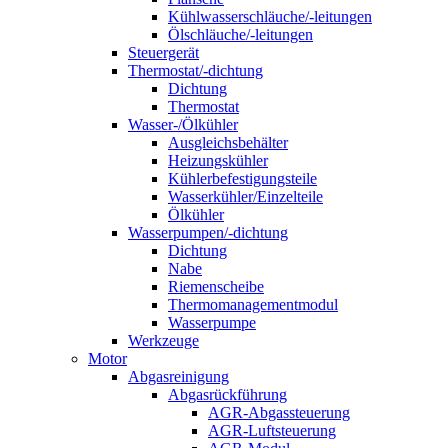
Kühlwasserschläuche/-leitungen
Ölschläuche/-leitungen
Steuergerät
Thermostat/-dichtung
Dichtung
Thermostat
Wasser-/Ölkühler
Ausgleichsbehälter
Heizungskühler
Kühlerbefestigungsteile
Wasserkühler/Einzelteile
Ölkühler
Wasserpumpen/-dichtung
Dichtung
Nabe
Riemenscheibe
Thermomanagementmodul
Wasserpumpe
Werkzeuge
Motor
Abgasreinigung
Abgasrückführung
AGR-Abgassteuerung
AGR-Luftsteuerung