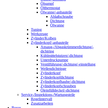
Ölsumpf
Ölthermostat
Ölwanne/-anbauteile
Ablaßschraube
Dichtung
Ölwanne
Tuning
Werkzeuge
Zylinder/Kolben
Zylinderkopf/-anbauteile
Ansaug-/Abgaskrümmerdichtung/-
dichtring
Kühlmittelstutzen/-dichtung
Unterdruckpumpe
Ventilführung/-dichtung/-einstellung
Wellendichtringe
Zylinderkopf
Zylinderkopfdichtung
Zylinderkopfhaube/-dichtung
Zylinderkopfschrauben
Öleinfülldeckel/-dichtung
Service-/Inspektions-/Wartungsteile
Regelintervall
Zusatzarbeiten
Busse