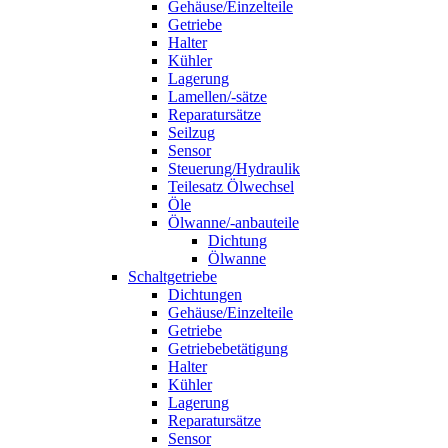
Gehäuse/Einzelteile
Getriebe
Halter
Kühler
Lagerung
Lamellen/-sätze
Reparatursätze
Seilzug
Sensor
Steuerung/Hydraulik
Teilesatz Ölwechsel
Öle
Ölwanne/-anbauteile
Dichtung
Ölwanne
Schaltgetriebe
Dichtungen
Gehäuse/Einzelteile
Getriebe
Getriebebetätigung
Halter
Kühler
Lagerung
Reparatursätze
Sensor