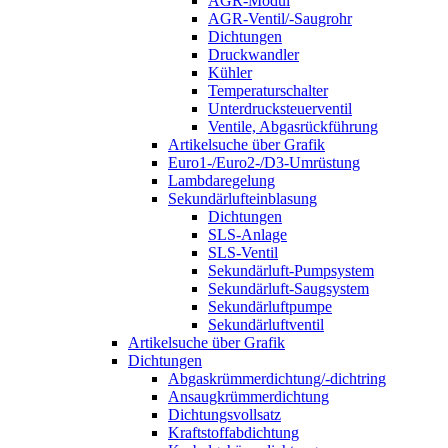
AGR-Modul
AGR-Ventil/-Saugrohr
Dichtungen
Druckwandler
Kühler
Temperaturschalter
Unterdrucksteuerventil
Ventile, Abgasrückführung
Artikelsuche über Grafik
Euro1-/Euro2-/D3-Umrüstung
Lambdaregelung
Sekundärlufteinblasung
Dichtungen
SLS-Anlage
SLS-Ventil
Sekundärluft-Pumpsystem
Sekundärluft-Saugsystem
Sekundärluftpumpe
Sekundärluftventil
Artikelsuche über Grafik
Dichtungen
Abgaskrümmerdichtung/-dichtring
Ansaugkrümmerdichtung
Dichtungsvollsatz
Kraftstoffabdichtung