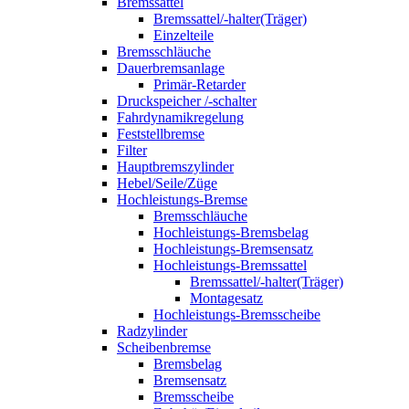
Bremssattel
Bremssattel/-halter(Träger)
Einzelteile
Bremsschläuche
Dauerbremsanlage
Primär-Retarder
Druckspeicher /-schalter
Fahrdynamikregelung
Feststellbremse
Filter
Hauptbremszylinder
Hebel/Seile/Züge
Hochleistungs-Bremse
Bremsschläuche
Hochleistungs-Bremsbelag
Hochleistungs-Bremsensatz
Hochleistungs-Bremssattel
Bremssattel/-halter(Träger)
Montagesatz
Hochleistungs-Bremsscheibe
Radzylinder
Scheibenbremse
Bremsbelag
Bremsensatz
Bremsscheibe