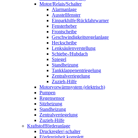
Motor/Relais/Schalter
Alarmanlage
Ausstellfenster
Einparkhilfe/Rückfahrwarner
Fensterheber
Frontscheibe
Geschwindigkeitsregelanlage
Heckscheibe
Lenksäulenverstellung
Schiebe-/Hubdach
Spiegel
Standheizung
Tankklappenentriegelung
Zentralverriegelung
Zuzieh-Hilfe
Motorvorwärmsystem (elektrisch)
Pumpen
Regensensor
Sitzheizung
Standheizung
Zentralverriegelung
Zuzieh-Hilfe
Kraftstoffförderanlage
Druckregler/-schalter
Fördereinheit komplett