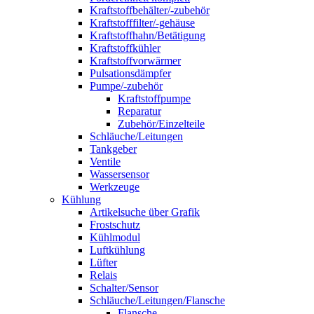
Kraftstoffbehälter/-zubehör
Kraftstofffilter/-gehäuse
Kraftstoffhahn/Betätigung
Kraftstoffkühler
Kraftstoffvorwärmer
Pulsationsdämpfer
Pumpe/-zubehör
Kraftstoffpumpe
Reparatur
Zubehör/Einzelteile
Schläuche/Leitungen
Tankgeber
Ventile
Wassersensor
Werkzeuge
Kühlung
Artikelsuche über Grafik
Frostschutz
Kühlmodul
Luftkühlung
Lüfter
Relais
Schalter/Sensor
Schläuche/Leitungen/Flansche
Flansche