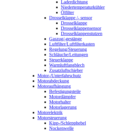
Laderdichtung
Niedertemperaturkühler
Ölfilter
Drosselklappe /- sensor
Drosselklappe
Drosselklappensensor
Drosselklappenstutzen
Gaszug/-gestänge
Luftfilter/Luftfilterkasten
Regelung/Steuerung
Schläuche/Leitungen
Steuerklappe
Warmluftfangblech
Zusatzluftschieber
Motor-/Unterfahrschutz
Motorabdeckung
Motoraufhängung
Befestigungsteile
Motordämpfer
Motorhalter
Motorlagerung
Motorelektrik
Motorsteuerung
Kipp-/Schlepphebel
Nockenwelle