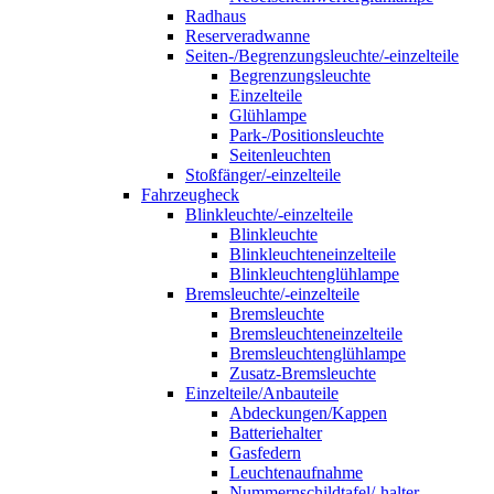
Radhaus
Reserveradwanne
Seiten-/Begrenzungsleuchte/-einzelteile
Begrenzungsleuchte
Einzelteile
Glühlampe
Park-/Positionsleuchte
Seitenleuchten
Stoßfänger/-einzelteile
Fahrzeugheck
Blinkleuchte/-einzelteile
Blinkleuchte
Blinkleuchteneinzelteile
Blinkleuchtenglühlampe
Bremsleuchte/-einzelteile
Bremsleuchte
Bremsleuchteneinzelteile
Bremsleuchtenglühlampe
Zusatz-Bremsleuchte
Einzelteile/Anbauteile
Abdeckungen/Kappen
Batteriehalter
Gasfedern
Leuchtenaufnahme
Nummernschildtafel/-halter