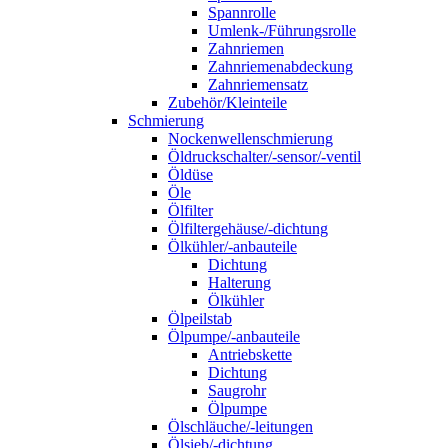
Spannrolle
Umlenk-/Führungsrolle
Zahnriemen
Zahnriemenabdeckung
Zahnriemensatz
Zubehör/Kleinteile
Schmierung
Nockenwellenschmierung
Öldruckschalter/-sensor/-ventil
Öldüse
Öle
Ölfilter
Ölfiltergehäuse/-dichtung
Ölkühler/-anbauteile
Dichtung
Halterung
Ölkühler
Ölpeilstab
Ölpumpe/-anbauteile
Antriebskette
Dichtung
Saugrohr
Ölpumpe
Ölschläuche/-leitungen
Ölsieb/-dichtung