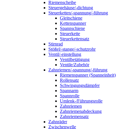
Riemenscheibe
Steuergehäuse/-dichtung
Steuerketten/-spannung/-führung
Gleitschiene
Kettenspanner
Spannschiene
Steuerkette
Steuerkettensatz
Stirnrad
Stößel/-stange/-schutzrohr
Ventil/-einstellung
Ventilbetätigung
Ventile/Zubehör
Zahnriemen/-spannung/-führung
Riemenspanner (Spanneinheit)
Rollensatz
Schwingungsdämpfer
Spannarm
Spannrolle
Umlenk-/Führungsrolle
Zahnriemen
Zahnriemenabdeckung
Zahnriemensatz
Zahnräder
Zwischenwelle