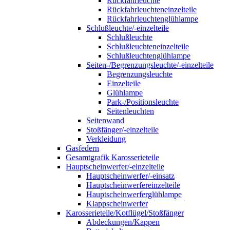
Rückfahrleuchte
Rückfahrleuchteneinzelteile
Rückfahrleuchtenglühlampe
Schlußleuchte/-einzelteile
Schlußleuchte
Schlußleuchteneinzelteile
Schlußleuchtenglühlampe
Seiten-/Begrenzungsleuchte/-einzelteile
Begrenzungsleuchte
Einzelteile
Glühlampe
Park-/Positionsleuchte
Seitenleuchten
Seitenwand
Stoßfänger/-einzelteile
Verkleidung
Gasfedern
Gesamtgrafik Karosserieteile
Hauptscheinwerfer/-einzelteile
Hauptscheinwerfer/-einsatz
Hauptscheinwerfereinzelteile
Hauptscheinwerferglühlampe
Klappscheinwerfer
Karosserieteile/Kotflügel/Stoßfänger
Abdeckungen/Kappen