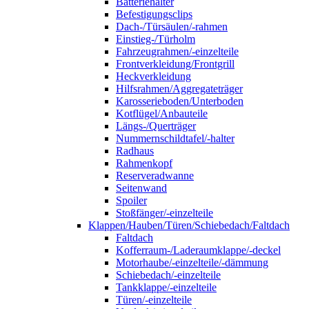
Batteriehalter
Befestigungsclips
Dach-/Türsäulen/-rahmen
Einstieg-/Türholm
Fahrzeugrahmen/-einzelteile
Frontverkleidung/Frontgrill
Heckverkleidung
Hilfsrahmen/Aggregateträger
Karosserieboden/Unterboden
Kotflügel/Anbauteile
Längs-/Querträger
Nummernschildtafel/-halter
Radhaus
Rahmenkopf
Reserveradwanne
Seitenwand
Spoiler
Stoßfänger/-einzelteile
Klappen/Hauben/Türen/Schiebedach/Faltdach
Faltdach
Kofferraum-/Laderaumklappe/-deckel
Motorhaube/-einzelteile/-dämmung
Schiebedach/-einzelteile
Tankklappe/-einzelteile
Türen/-einzelteile