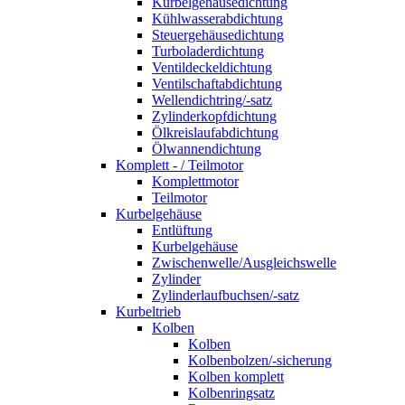
Kurbelgehäusedichtung
Kühlwasserabdichtung
Steuergehäusedichtung
Turboladerdichtung
Ventildeckeldichtung
Ventilschaftabdichtung
Wellendichtring/-satz
Zylinderkopfdichtung
Ölkreislaufabdichtung
Ölwannendichtung
Komplett - / Teilmotor
Komplettmotor
Teilmotor
Kurbelgehäuse
Entlüftung
Kurbelgehäuse
Zwischenwelle/Ausgleichswelle
Zylinder
Zylinderlaufbuchsen/-satz
Kurbeltrieb
Kolben
Kolben
Kolbenbolzen/-sicherung
Kolben komplett
Kolbenringsatz