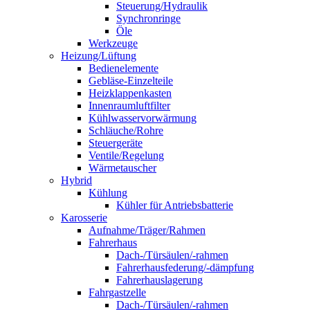
Steuerung/Hydraulik
Synchronringe
Öle
Werkzeuge
Heizung/Lüftung
Bedienelemente
Gebläse-Einzelteile
Heizklappenkasten
Innenraumluftfilter
Kühlwasservorwärmung
Schläuche/Rohre
Steuergeräte
Ventile/Regelung
Wärmetauscher
Hybrid
Kühlung
Kühler für Antriebsbatterie
Karosserie
Aufnahme/Träger/Rahmen
Fahrerhaus
Dach-/Türsäulen/-rahmen
Fahrerhausfederung/-dämpfung
Fahrerhauslagerung
Fahrgastzelle
Dach-/Türsäulen/-rahmen