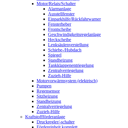
Motor/Relais/Schalter
Alarmanlage
Ausstellfenster
Einparkhilfe/Rückfahrwarner
Fensterheber
Frontscheibe
Geschwindigkeitsregelanlage
Heckscheibe
Lenksäulenverstellung
Schiebe-/Hubdach
Spiegel
Standheizung
Tankklappenentriegelung
Zentralverriegelung
Zuzieh-Hilfe
Motorvorwärmsystem (elektrisch)
Pumpen
Regensensor
Sitzheizung
Standheizung
Zentralverriegelung
Zuzieh-Hilfe
Kraftstoffförderanlage
Druckregler/-schalter
Fördereinheit komplett