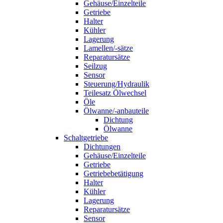
Gehäuse/Einzelteile
Getriebe
Halter
Kühler
Lagerung
Lamellen/-sätze
Reparatursätze
Seilzug
Sensor
Steuerung/Hydraulik
Teilesatz Ölwechsel
Öle
Ölwanne/-anbauteile
Dichtung
Ölwanne
Schaltgetriebe
Dichtungen
Gehäuse/Einzelteile
Getriebe
Getriebebetätigung
Halter
Kühler
Lagerung
Reparatursätze
Sensor