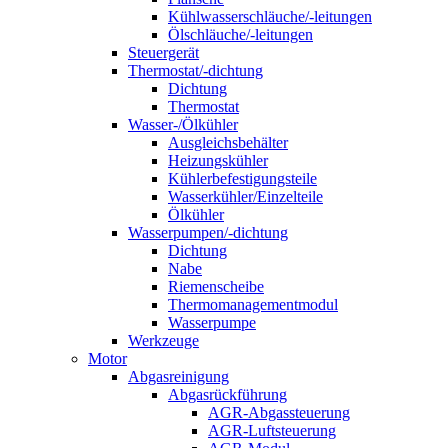
Kühlwasserschläuche/-leitungen
Ölschläuche/-leitungen
Steuergerät
Thermostat/-dichtung
Dichtung
Thermostat
Wasser-/Ölkühler
Ausgleichsbehälter
Heizungskühler
Kühlerbefestigungsteile
Wasserkühler/Einzelteile
Ölkühler
Wasserpumpen/-dichtung
Dichtung
Nabe
Riemenscheibe
Thermomanagementmodul
Wasserpumpe
Werkzeuge
Motor
Abgasreinigung
Abgasrückführung
AGR-Abgassteuerung
AGR-Luftsteuerung