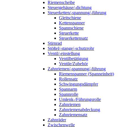
Riemenscheibe
Steuergehäuse/-dichtung
Steuerketten/-spannung/-führung
Gleitschiene
Kettenspanner
Spannschiene
Steuerkette
Steuerkettensatz
Stirnrad
Stößel/-stange/-schutzrohr
Ventil/-einstellung
Ventilbetätigung
Ventile/Zubehör
Zahnriemen/-spannung/-führung
Riemenspanner (Spanneinheit)
Rollensatz
Schwingungsdämpfer
Spannarm
Spannrolle
Umlenk-/Führungsrolle
Zahnriemen
Zahnriemenabdeckung
Zahnriemensatz
Zahnräder
Zwischenwelle