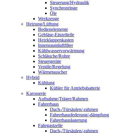
Steuerung/Hydraulik
Synchronringe
Öle
Werkzeuge
Heizung/Lüftung
Bedienelemente
Gebläse-Einzelteile
Heizklappenkasten
Innenraumluftfilter
Kühlwasservorwärmung
Schläuche/Rohre
Steuergeräte
Ventile/Regelung
Wärmetauscher
Hybrid
Kühlung
Kühler für Antriebsbatterie
Karosserie
Aufnahme/Träger/Rahmen
Fahrerhaus
Dach-/Türsäulen/-rahmen
Fahrerhausfederung/-dämpfung
Fahrerhauslagerung
Fahrgastzelle
Dach-/Türsäulen/-rahmen