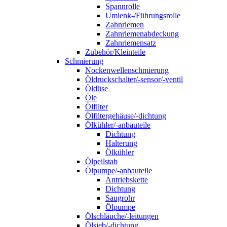
Spannrolle
Umlenk-/Führungsrolle
Zahnriemen
Zahnriemenabdeckung
Zahnriemensatz
Zubehör/Kleinteile
Schmierung
Nockenwellenschmierung
Öldruckschalter/-sensor/-ventil
Öldüse
Öle
Ölfilter
Ölfiltergehäuse/-dichtung
Ölkühler/-anbauteile
Dichtung
Halterung
Ölkühler
Ölpeilstab
Ölpumpe/-anbauteile
Antriebskette
Dichtung
Saugrohr
Ölpumpe
Ölschläuche/-leitungen
Ölsieb/-dichtung