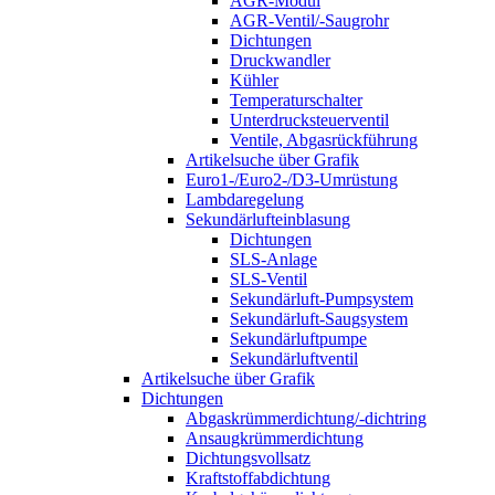
AGR-Modul
AGR-Ventil/-Saugrohr
Dichtungen
Druckwandler
Kühler
Temperaturschalter
Unterdrucksteuerventil
Ventile, Abgasrückführung
Artikelsuche über Grafik
Euro1-/Euro2-/D3-Umrüstung
Lambdaregelung
Sekundärlufteinblasung
Dichtungen
SLS-Anlage
SLS-Ventil
Sekundärluft-Pumpsystem
Sekundärluft-Saugsystem
Sekundärluftpumpe
Sekundärluftventil
Artikelsuche über Grafik
Dichtungen
Abgaskrümmerdichtung/-dichtring
Ansaugkrümmerdichtung
Dichtungsvollsatz
Kraftstoffabdichtung