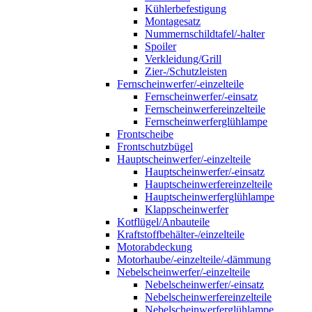
Kühlerbefestigung
Montagesatz
Nummernschildtafel/-halter
Spoiler
Verkleidung/Grill
Zier-/Schutzleisten
Fernscheinwerfer/-einzelteile
Fernscheinwerfer/-einsatz
Fernscheinwerfereinzelteile
Fernscheinwerferglühlampe
Frontscheibe
Frontschutzbügel
Hauptscheinwerfer/-einzelteile
Hauptscheinwerfer/-einsatz
Hauptscheinwerfereinzelteile
Hauptscheinwerferglühlampe
Klappscheinwerfer
Kotflügel/Anbauteile
Kraftstoffbehälter-/einzelteile
Motorabdeckung
Motorhaube/-einzelteile/-dämmung
Nebelscheinwerfer/-einzelteile
Nebelscheinwerfer/-einsatz
Nebelscheinwerfereinzelteile
Nebelscheinwerferglühlampe