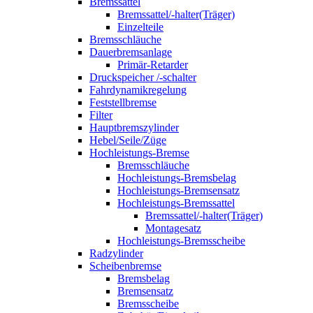
Bremssattel
Bremssattel/-halter(Träger)
Einzelteile
Bremsschläuche
Dauerbremsanlage
Primär-Retarder
Druckspeicher /-schalter
Fahrdynamikregelung
Feststellbremse
Filter
Hauptbremszylinder
Hebel/Seile/Züge
Hochleistungs-Bremse
Bremsschläuche
Hochleistungs-Bremsbelag
Hochleistungs-Bremsensatz
Hochleistungs-Bremssattel
Bremssattel/-halter(Träger)
Montagesatz
Hochleistungs-Bremsscheibe
Radzylinder
Scheibenbremse
Bremsbelag
Bremsensatz
Bremsscheibe