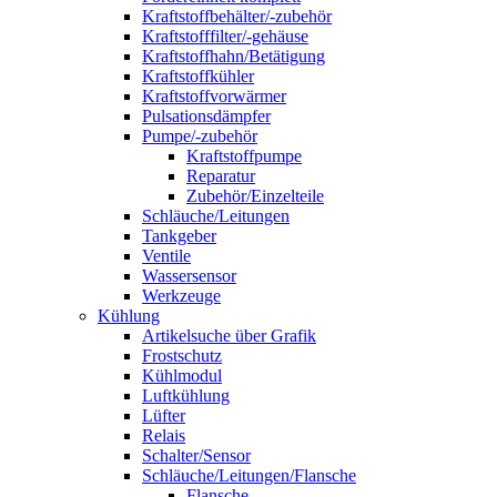
Kraftstoffbehälter/-zubehör
Kraftstofffilter/-gehäuse
Kraftstoffhahn/Betätigung
Kraftstoffkühler
Kraftstoffvorwärmer
Pulsationsdämpfer
Pumpe/-zubehör
Kraftstoffpumpe
Reparatur
Zubehör/Einzelteile
Schläuche/Leitungen
Tankgeber
Ventile
Wassersensor
Werkzeuge
Kühlung
Artikelsuche über Grafik
Frostschutz
Kühlmodul
Luftkühlung
Lüfter
Relais
Schalter/Sensor
Schläuche/Leitungen/Flansche
Flansche