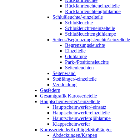
Rückfahrleuchte
Rückfahrleuchteneinzelteile
Rückfahrleuchtenglühlampe
Schlußleuchte/-einzelteile
Schlußleuchte
Schlußleuchteneinzelteile
Schlußleuchtenglühlampe
Seiten-/Begrenzungsleuchte/-einzelteile
Begrenzungsleuchte
Einzelteile
Glühlampe
Park-/Positionsleuchte
Seitenleuchten
Seitenwand
Stoßfänger/-einzelteile
Verkleidung
Gasfedern
Gesamtgrafik Karosserieteile
Hauptscheinwerfer/-einzelteile
Hauptscheinwerfer/-einsatz
Hauptscheinwerfereinzelteile
Hauptscheinwerferglühlampe
Klappscheinwerfer
Karosserieteile/Kotflügel/Stoßfänger
Abdeckungen/Kappen