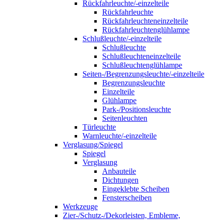
Rückfahrleuchte/-einzelteile
Rückfahrleuchte
Rückfahrleuchteneinzelteile
Rückfahrleuchtenglühlampe
Schlußleuchte/-einzelteile
Schlußleuchte
Schlußleuchteneinzelteile
Schlußleuchtenglühlampe
Seiten-/Begrenzungsleuchte/-einzelteile
Begrenzungsleuchte
Einzelteile
Glühlampe
Park-/Positionsleuchte
Seitenleuchten
Türleuchte
Warnleuchte/-einzelteile
Verglasung/Spiegel
Spiegel
Verglasung
Anbauteile
Dichtungen
Eingeklebte Scheiben
Fensterscheiben
Werkzeuge
Zier-/Schutz-/Dekorleisten, Embleme,