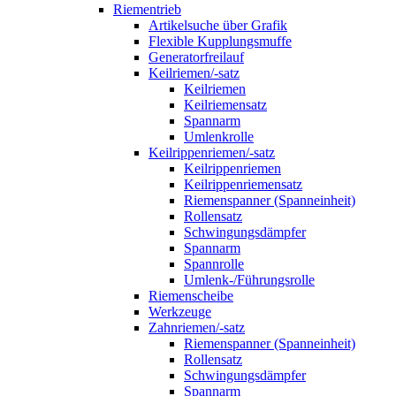
Riementrieb
Artikelsuche über Grafik
Flexible Kupplungsmuffe
Generatorfreilauf
Keilriemen/-satz
Keilriemen
Keilriemensatz
Spannarm
Umlenkrolle
Keilrippenriemen/-satz
Keilrippenriemen
Keilrippenriemensatz
Riemenspanner (Spanneinheit)
Rollensatz
Schwingungsdämpfer
Spannarm
Spannrolle
Umlenk-/Führungsrolle
Riemenscheibe
Werkzeuge
Zahnriemen/-satz
Riemenspanner (Spanneinheit)
Rollensatz
Schwingungsdämpfer
Spannarm