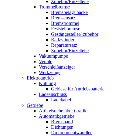
Zubehör/Einzelteile
Trommelbremse
Bremsbelag/-backe
Bremsensatz
Bremstrommel
Feststellbremse
Gestängesteller/-zubehör
Radzylinder
Reparatursatz
Zubehör/Einzelteile
Vakuumpumpe
Ventile
Verschleißanzeiger
Werkzeuge
Elektroantrieb
Kühlung
Gebläse für Antriebsbatterie
Ladeanschluss
Ladekabel
Getriebe
Artikelsuche über Grafik
Automatikgetriebe
Bremsband
Dichtungen
Drehmomentwandler