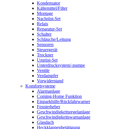
Kondensator
Kältemittel/Filter
Montage
Nachrüst-Set
Relais
Reparatur-Set
Schalter
Schläuche/Leitung
Sensoren
Steuergerät
Trockner
Umrüst-Set
Unterdrucksystem/-pumpe
Ventile
Verdampfer
Vorwiderstand
Komfortsysteme
Alarmanlage
Coming-Home Funktion
Einparkhilfe/Rückfahrwarner
Fensterheber
Geschwindigkeitsregelanlage
Geschwindigkeitswarnanlage
Glasdach
Heckklappenbetätigung