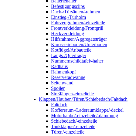
Batteriehalter
Befestigungsclips
Dach-/Türsäulen/-rahmen
Einstieg-/Türholm
Fahrzeugrahmen/-einzelteile
Frontverkleidung/Frontgrill
Heckverkleidung
Hilfsrahmen/Aggregateträger
Karosserieboden/Unterboden
Kotflügel/Anbauteile
Längs-/Querträger
Nummernschildtafel/-halter
Radhaus
Rahmenkopf
Reserveradwanne
Seitenwand
Spoiler
Stoßfänger/-einzelteile
Klappen/Hauben/Türen/Schiebedach/Faltdach
Faltdach
Kofferraum-/Laderaumklappe/-deckel
Motorhaube/-einzelteile/-dämmung
Schiebedach/-einzelteile
Tankklappe/-einzelteile
Türen/-einzelteile