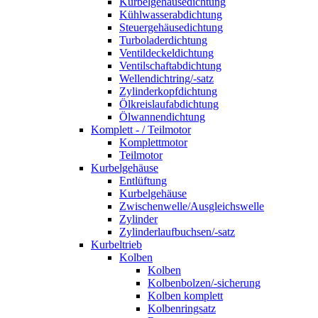
Kurbelgehäusedichtung
Kühlwasserabdichtung
Steuergehäusedichtung
Turboladerdichtung
Ventildeckeldichtung
Ventilschaftabdichtung
Wellendichtring/-satz
Zylinderkopfdichtung
Ölkreislaufabdichtung
Ölwannendichtung
Komplett - / Teilmotor
Komplettmotor
Teilmotor
Kurbelgehäuse
Entlüftung
Kurbelgehäuse
Zwischenwelle/Ausgleichswelle
Zylinder
Zylinderlaufbuchsen/-satz
Kurbeltrieb
Kolben
Kolben
Kolbenbolzen/-sicherung
Kolben komplett
Kolbenringsatz