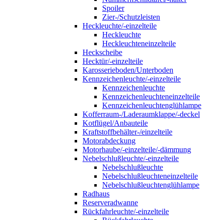
Spoiler
Zier-/Schutzleisten
Heckleuchte/-einzelteile
Heckleuchte
Heckleuchteneinzelteile
Heckscheibe
Hecktür/-einzelteile
Karosserieboden/Unterboden
Kennzeichenleuchte/-einzelteile
Kennzeichenleuchte
Kennzeichenleuchteneinzelteile
Kennzeichenleuchtenglühlampe
Kofferraum-/Laderaumklappe/-deckel
Kotflügel/Anbauteile
Kraftstoffbehälter-/einzelteile
Motorabdeckung
Motorhaube/-einzelteile/-dämmung
Nebelschlußleuchte/-einzelteile
Nebelschlußleuchte
Nebelschlußleuchteneinzelteile
Nebelschlußleuchtenglühlampe
Radhaus
Reserveradwanne
Rückfahrleuchte/-einzelteile