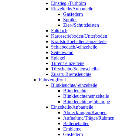
Einstieg-/Türholm
Einzelteile/Anbauteile
Gasfedern
Spoiler
Zier-/Schutzleisten
Faltdach
Karosserieboden/Unterboden
Kraftstoffbehälter-/einzelteile
Schiebedach/-einzelteile
Seitenwand
Spiegel
Türen/-einzelteile
Türscheibe/Seitenscheibe
Zusatz-Bremsleuchte
Fahrzeugfront
Blinkleuchte/-einzelteile
Blinkleuchte
Blinkleuchteneinzelteile
Blinkleuchtenglühlampe
Einzelteile/Anbauteile
Abdeckungen/Kappen
Aufnahme/Träger/Rahmen
Batteriehalter
Embleme
Gasfedern