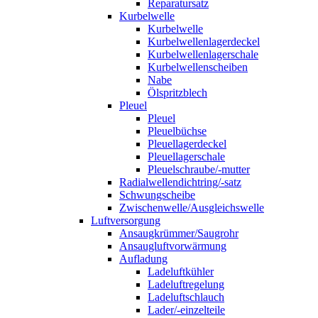
Reparatursatz
Kurbelwelle
Kurbelwelle
Kurbelwellenlagerdeckel
Kurbelwellenlagerschale
Kurbelwellenscheiben
Nabe
Ölspritzblech
Pleuel
Pleuel
Pleuelbüchse
Pleuellagerdeckel
Pleuellagerschale
Pleuelschraube/-mutter
Radialwellendichtring/-satz
Schwungscheibe
Zwischenwelle/Ausgleichswelle
Luftversorgung
Ansaugkrümmer/Saugrohr
Ansaugluftvorwärmung
Aufladung
Ladeluftkühler
Ladeluftregelung
Ladeluftschlauch
Lader/-einzelteile