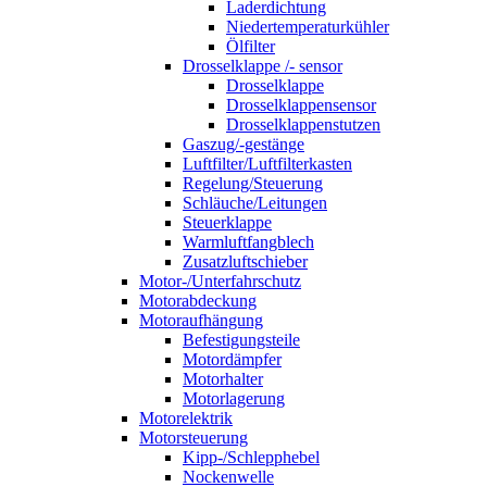
Laderdichtung
Niedertemperaturkühler
Ölfilter
Drosselklappe /- sensor
Drosselklappe
Drosselklappensensor
Drosselklappenstutzen
Gaszug/-gestänge
Luftfilter/Luftfilterkasten
Regelung/Steuerung
Schläuche/Leitungen
Steuerklappe
Warmluftfangblech
Zusatzluftschieber
Motor-/Unterfahrschutz
Motorabdeckung
Motoraufhängung
Befestigungsteile
Motordämpfer
Motorhalter
Motorlagerung
Motorelektrik
Motorsteuerung
Kipp-/Schlepphebel
Nockenwelle