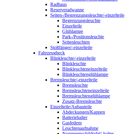
Radhaus
Reserveradwanne
Seiten-/Begrenzungsleuchte/-einzelteile
Begrenzungsleuchte
Einzelteile
Glühlampe
Park-/Positionsleuchte
Seitenleuchten
Stoßfänger/-einzelteile
Fahrzeugheck
Blinkleuchte/-einzelteile
Blinkleuchte
Blinkleuchteneinzelteile
Blinkleuchtenglühlampe
Bremsleuchte/-einzelteile
Bremsleuchte
Bremsleuchteneinzelteile
Bremsleuchtenglühlampe
Zusatz-Bremsleuchte
Einzelteile/Anbauteile
Abdeckungen/Kappen
Batteriehalter
Gasfedern
Leuchtenaufnahme
Nummernschildtafel/-halter