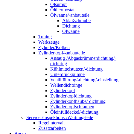
Ölsumpf
Ölthermostat
Ölwanne/-anbauteile
Ablaßschraube
Dichtung
Ölwanne
Tuning
Werkzeuge
Zylinder/Kolben
Zylinderkopf/-anbauteile
Ansaug-/Abgaskrümmerdichtung/-
dichtring
Kühlmittelstutzen/-dichtung
Unterdruckpumpe
Ventilführung/-dichtung/-einstellung
Wellendichtringe
Zylinderkopf
Zylinderkopfdichtung
Zylinderkopfhaube/-dichtung
Zylinderkopfschrauben
Öleinfülldeckel/-dichtung
Service-/Inspektions-/Wartungsteile
Regelintervall
Zusatzarbeiten
Busse