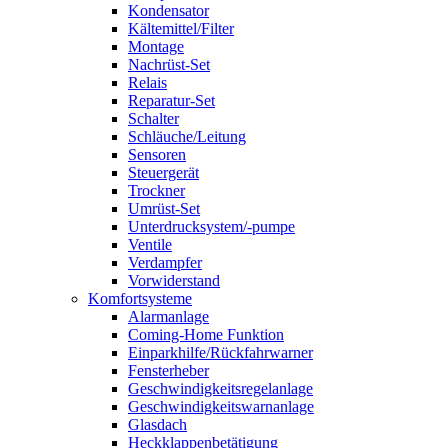
Kondensator
Kältemittel/Filter
Montage
Nachrüst-Set
Relais
Reparatur-Set
Schalter
Schläuche/Leitung
Sensoren
Steuergerät
Trockner
Umrüst-Set
Unterdrucksystem/-pumpe
Ventile
Verdampfer
Vorwiderstand
Komfortsysteme
Alarmanlage
Coming-Home Funktion
Einparkhilfe/Rückfahrwarner
Fensterheber
Geschwindigkeitsregelanlage
Geschwindigkeitswarnanlage
Glasdach
Heckklappenbetätigung