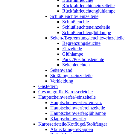
Rückfahrleuchte
Rückfahrleuchteneinzelteile
Rückfahrleuchtenglühlampe
Schlußleuchte/-einzelteile
Schlußleuchte
Schlußleuchteneinzelteile
Schlußleuchtenglühlampe
Seiten-/Begrenzungsleuchte/-einzelteile
Begrenzungsleuchte
Einzelteile
Glühlampe
Park-/Positionsleuchte
Seitenleuchten
Seitenwand
Stoßfänger/-einzelteile
Verkleidung
Gasfedern
Gesamtgrafik Karosserieteile
Hauptscheinwerfer/-einzelteile
Hauptscheinwerfer/-einsatz
Hauptscheinwerfereinzelteile
Hauptscheinwerferglühlampe
Klappscheinwerfer
Karosserieteile/Kotflügel/Stoßfänger
Abdeckungen/Kappen