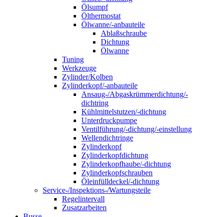
Ölsumpf
Ölthermostat
Ölwanne/-anbauteile
Ablaßschraube
Dichtung
Ölwanne
Tuning
Werkzeuge
Zylinder/Kolben
Zylinderkopf/-anbauteile
Ansaug-/Abgaskrümmerdichtung/-
dichtring
Kühlmittelstutzen/-dichtung
Unterdruckpumpe
Ventilführung/-dichtung/-einstellung
Wellendichtringe
Zylinderkopf
Zylinderkopfdichtung
Zylinderkopfhaube/-dichtung
Zylinderkopfschrauben
Öleinfülldeckel/-dichtung
Service-/Inspektions-/Wartungsteile
Regelintervall
Zusatzarbeiten
Busse