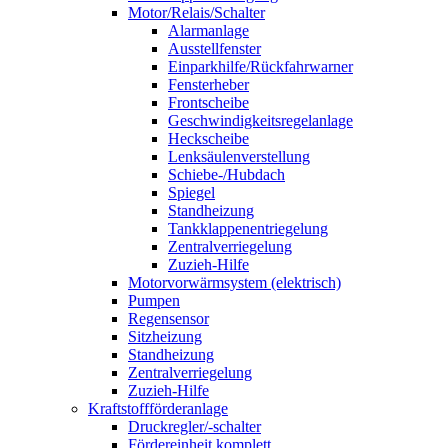
Motor/Relais/Schalter
Alarmanlage
Ausstellfenster
Einparkhilfe/Rückfahrwarner
Fensterheber
Frontscheibe
Geschwindigkeitsregelanlage
Heckscheibe
Lenksäulenverstellung
Schiebe-/Hubdach
Spiegel
Standheizung
Tankklappenentriegelung
Zentralverriegelung
Zuzieh-Hilfe
Motorvorwärmsystem (elektrisch)
Pumpen
Regensensor
Sitzheizung
Standheizung
Zentralverriegelung
Zuzieh-Hilfe
Kraftstoffförderanlage
Druckregler/-schalter
Fördereinheit komplett