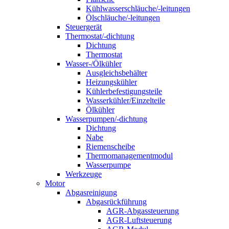
Kühlwasserschläuche/-leitungen
Ölschläuche/-leitungen
Steuergerät
Thermostat/-dichtung
Dichtung
Thermostat
Wasser-/Ölkühler
Ausgleichsbehälter
Heizungskühler
Kühlerbefestigungsteile
Wasserkühler/Einzelteile
Ölkühler
Wasserpumpen/-dichtung
Dichtung
Nabe
Riemenscheibe
Thermomanagementmodul
Wasserpumpe
Werkzeuge
Motor
Abgasreinigung
Abgasrückführung
AGR-Abgassteuerung
AGR-Luftsteuerung