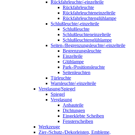
Rückfahrleuchte/-einzelteile
Rückfahrleuchte
Rückfahrleuchteneinzelteile
Rückfahrleuchtenglühlampe
Schlußleuchte/-einzelteile
Schlußleuchte
Schlußleuchteneinzelteile
Schlußleuchtenglühlampe
Seiten-/Begrenzungsleuchte/-einzelteile
Begrenzungsleuchte
Einzelteile
Glühlampe
Park-/Positionsleuchte
Seitenleuchten
Türleuchte
Warnleuchte/-einzelteile
Verglasung/Spiegel
Spiegel
Verglasung
Anbauteile
Dichtungen
Eingeklebte Scheiben
Fensterscheiben
Werkzeuge
Zier-/Schutz-/Dekorleisten, Embleme,