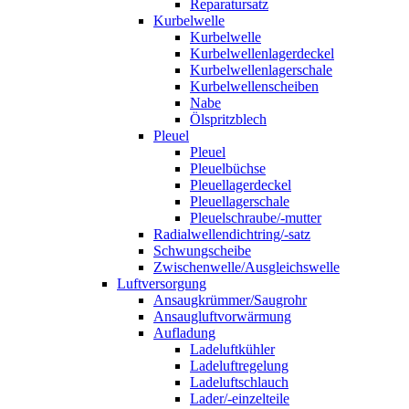
Reparatursatz
Kurbelwelle
Kurbelwelle
Kurbelwellenlagerdeckel
Kurbelwellenlagerschale
Kurbelwellenscheiben
Nabe
Ölspritzblech
Pleuel
Pleuel
Pleuelbüchse
Pleuellagerdeckel
Pleuellagerschale
Pleuelschraube/-mutter
Radialwellendichtring/-satz
Schwungscheibe
Zwischenwelle/Ausgleichswelle
Luftversorgung
Ansaugkrümmer/Saugrohr
Ansaugluftvorwärmung
Aufladung
Ladeluftkühler
Ladeluftregelung
Ladeluftschlauch
Lader/-einzelteile