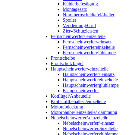
Kühlerbefestigung
Montagesatz
Nummernschildtafel/-halter
Spoiler
Verkleidung/Grill
Zier-/Schutzleisten
Fernscheinwerfer/-einzelteile
Fernscheinwerfer/-einsatz
Fernscheinwerfereinzelteile
Fernscheinwerferglühlampe
Frontscheibe
Frontschutzbügel
Hauptscheinwerfer/-einzelteile
Hauptscheinwerfer/-einsatz
Hauptscheinwerfereinzelteile
Hauptscheinwerferglühlampe
Klappscheinwerfer
Kotflügel/Anbauteile
Kraftstoffbehälter-/einzelteile
Motorabdeckung
Motorhaube/-einzelteile/-dämmung
Nebelscheinwerfer/-einzelteile
Nebelscheinwerfer/-einsatz
Nebelscheinwerfereinzelteile
Nebelscheinwerferglühlampe