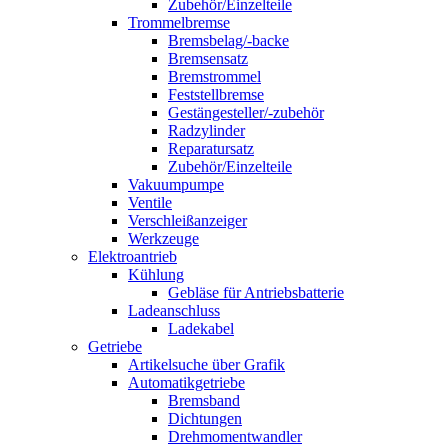
Zubehör/Einzelteile
Trommelbremse
Bremsbelag/-backe
Bremsensatz
Bremstrommel
Feststellbremse
Gestängesteller/-zubehör
Radzylinder
Reparatursatz
Zubehör/Einzelteile
Vakuumpumpe
Ventile
Verschleißanzeiger
Werkzeuge
Elektroantrieb
Kühlung
Gebläse für Antriebsbatterie
Ladeanschluss
Ladekabel
Getriebe
Artikelsuche über Grafik
Automatikgetriebe
Bremsband
Dichtungen
Drehmomentwandler