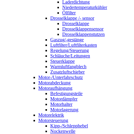
Laderdichtung
Niedertemperaturkühler
Ölfilter
Drosselklappe /- sensor
Drosselklappe
Drosselklappensensor
Drosselklappenstutzen
Gaszug/-gestänge
Luftfilter/Luftfilterkasten
Regelung/Steuerung
Schläuche/Leitungen
Steuerklappe
Warmluftfangblech
Zusatzluftschieber
Motor-/Unterfahrschutz
Motorabdeckung
Motoraufhängung
Befestigungsteile
Motordämpfer
Motorhalter
Motorlagerung
Motorelektrik
Motorsteuerung
Kipp-/Schlepphebel
Nockenwelle