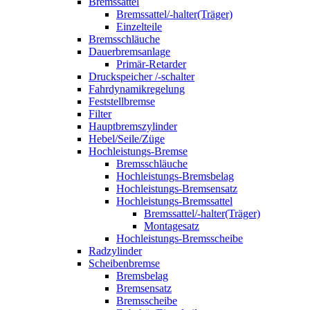
Bremssattel
Bremssattel/-halter(Träger)
Einzelteile
Bremsschläuche
Dauerbremsanlage
Primär-Retarder
Druckspeicher /-schalter
Fahrdynamikregelung
Feststellbremse
Filter
Hauptbremszylinder
Hebel/Seile/Züge
Hochleistungs-Bremse
Bremsschläuche
Hochleistungs-Bremsbelag
Hochleistungs-Bremsensatz
Hochleistungs-Bremssattel
Bremssattel/-halter(Träger)
Montagesatz
Hochleistungs-Bremsscheibe
Radzylinder
Scheibenbremse
Bremsbelag
Bremsensatz
Bremsscheibe