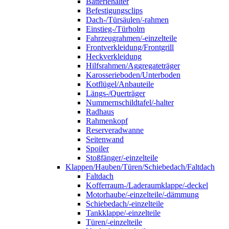
Batteriehalter
Befestigungsclips
Dach-/Türsäulen/-rahmen
Einstieg-/Türholm
Fahrzeugrahmen/-einzelteile
Frontverkleidung/Frontgrill
Heckverkleidung
Hilfsrahmen/Aggregateträger
Karosserieboden/Unterboden
Kotflügel/Anbauteile
Längs-/Querträger
Nummernschildtafel/-halter
Radhaus
Rahmenkopf
Reserveradwanne
Seitenwand
Spoiler
Stoßfänger/-einzelteile
Klappen/Hauben/Türen/Schiebedach/Faltdach
Faltdach
Kofferraum-/Laderaumklappe/-deckel
Motorhaube/-einzelteile/-dämmung
Schiebedach/-einzelteile
Tankklappe/-einzelteile
Türen/-einzelteile