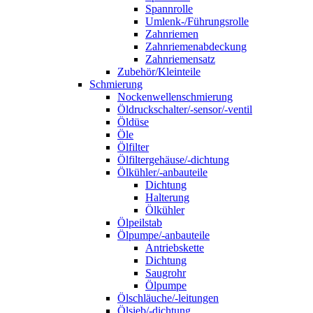
Spannrolle
Umlenk-/Führungsrolle
Zahnriemen
Zahnriemenabdeckung
Zahnriemensatz
Zubehör/Kleinteile
Schmierung
Nockenwellenschmierung
Öldruckschalter/-sensor/-ventil
Öldüse
Öle
Ölfilter
Ölfiltergehäuse/-dichtung
Ölkühler/-anbauteile
Dichtung
Halterung
Ölkühler
Ölpeilstab
Ölpumpe/-anbauteile
Antriebskette
Dichtung
Saugrohr
Ölpumpe
Ölschläuche/-leitungen
Ölsieb/-dichtung