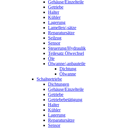
Gehäuse/Einzelteile
Getriebe
Halter
Kühler
Lagerung
Lamellen/-sätze
Reparatursätze
Seilzug
Sensor
Steuerung/Hydraulik
Teilesatz Ölwechsel
Öle
Ölwanne/-anbauteile
Dichtung
Ölwanne
Schaltgetriebe
Dichtungen
Gehäuse/Einzelteile
Getriebe
Getriebebetätigung
Halter
Kühler
Lagerung
Reparatursätze
Sensor