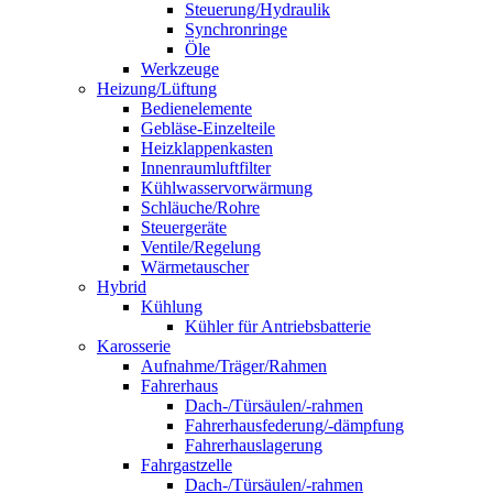
Steuerung/Hydraulik
Synchronringe
Öle
Werkzeuge
Heizung/Lüftung
Bedienelemente
Gebläse-Einzelteile
Heizklappenkasten
Innenraumluftfilter
Kühlwasservorwärmung
Schläuche/Rohre
Steuergeräte
Ventile/Regelung
Wärmetauscher
Hybrid
Kühlung
Kühler für Antriebsbatterie
Karosserie
Aufnahme/Träger/Rahmen
Fahrerhaus
Dach-/Türsäulen/-rahmen
Fahrerhausfederung/-dämpfung
Fahrerhauslagerung
Fahrgastzelle
Dach-/Türsäulen/-rahmen