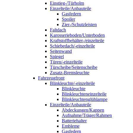
Einstieg-/Türholm
Einzelteile/Anbauteile
Gasfedern
Spoiler
Zier-/Schutzleisten
Faltdach
Karosserieboden/Unterboden
Kraftstoffbehälter-/einzelteile
Schiebedach/-einzelteile
Seitenwand
Spiegel
Türen/-einzelteile
Türscheibe/Seitenscheibe
Zusatz-Bremsleuchte
Fahrzeugfront
Blinkleuchte/-einzelteile
Blinkleuchte
Blinkleuchteneinzelteile
Blinkleuchtenglühlampe
Einzelteile/Anbauteile
Abdeckungen/Kappen
Aufnahme/Träger/Rahmen
Batteriehalter
Embleme
Gasfedern