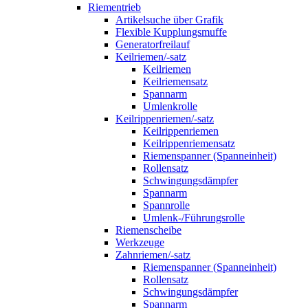
Riementrieb
Artikelsuche über Grafik
Flexible Kupplungsmuffe
Generatorfreilauf
Keilriemen/-satz
Keilriemen
Keilriemensatz
Spannarm
Umlenkrolle
Keilrippenriemen/-satz
Keilrippenriemen
Keilrippenriemensatz
Riemenspanner (Spanneinheit)
Rollensatz
Schwingungsdämpfer
Spannarm
Spannrolle
Umlenk-/Führungsrolle
Riemenscheibe
Werkzeuge
Zahnriemen/-satz
Riemenspanner (Spanneinheit)
Rollensatz
Schwingungsdämpfer
Spannarm