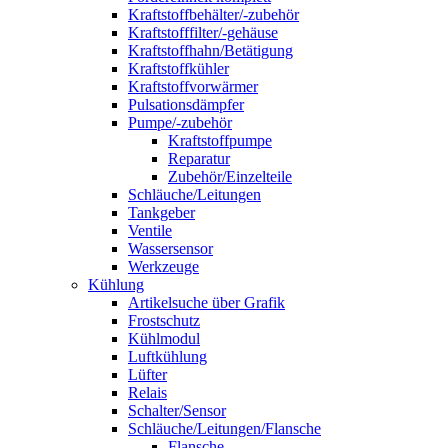
Kraftstoffbehälter/-zubehör
Kraftstofffilter/-gehäuse
Kraftstoffhahn/Betätigung
Kraftstoffkühler
Kraftstoffvorwärmer
Pulsationsdämpfer
Pumpe/-zubehör
Kraftstoffpumpe
Reparatur
Zubehör/Einzelteile
Schläuche/Leitungen
Tankgeber
Ventile
Wassersensor
Werkzeuge
Kühlung
Artikelsuche über Grafik
Frostschutz
Kühlmodul
Luftkühlung
Lüfter
Relais
Schalter/Sensor
Schläuche/Leitungen/Flansche
Flansche