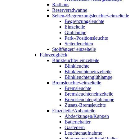
Radhaus
Reserveradwanne
Seiten-/Begrenzungsleuchte/-einzelteile
Begrenzungsleuchte
Einzelteile
Glühlampe
Park-/Positionsleuchte
Seitenleuchten
Stoßfänger/-einzelteile
Fahrzeugheck
Blinkleuchte/-einzelteile
Blinkleuchte
Blinkleuchteneinzelteile
Blinkleuchtenglühlampe
Bremsleuchte/-einzelteile
Bremsleuchte
Bremsleuchteneinzelteile
Bremsleuchtenglühlampe
Zusatz-Bremsleuchte
Einzelteile/Anbauteile
Abdeckungen/Kappen
Batteriehalter
Gasfedern
Leuchtenaufnahme
Nummernschildtafel/-halter