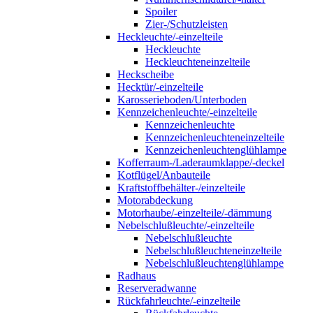
Spoiler
Zier-/Schutzleisten
Heckleuchte/-einzelteile
Heckleuchte
Heckleuchteneinzelteile
Heckscheibe
Hecktür/-einzelteile
Karosserieboden/Unterboden
Kennzeichenleuchte/-einzelteile
Kennzeichenleuchte
Kennzeichenleuchteneinzelteile
Kennzeichenleuchtenglühlampe
Kofferraum-/Laderaumklappe/-deckel
Kotflügel/Anbauteile
Kraftstoffbehälter-/einzelteile
Motorabdeckung
Motorhaube/-einzelteile/-dämmung
Nebelschlußleuchte/-einzelteile
Nebelschlußleuchte
Nebelschlußleuchteneinzelteile
Nebelschlußleuchtenglühlampe
Radhaus
Reserveradwanne
Rückfahrleuchte/-einzelteile