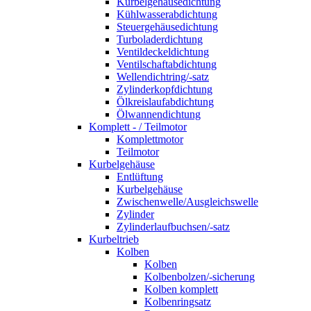
Kurbelgehäusedichtung
Kühlwasserabdichtung
Steuergehäusedichtung
Turboladerdichtung
Ventildeckeldichtung
Ventilschaftabdichtung
Wellendichtring/-satz
Zylinderkopfdichtung
Ölkreislaufabdichtung
Ölwannendichtung
Komplett - / Teilmotor
Komplettmotor
Teilmotor
Kurbelgehäuse
Entlüftung
Kurbelgehäuse
Zwischenwelle/Ausgleichswelle
Zylinder
Zylinderlaufbuchsen/-satz
Kurbeltrieb
Kolben
Kolben
Kolbenbolzen/-sicherung
Kolben komplett
Kolbenringsatz