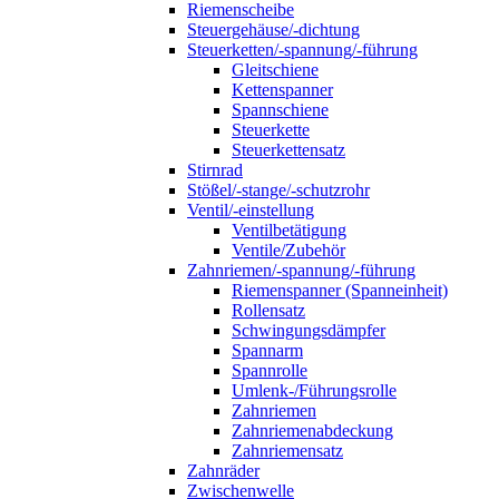
Riemenscheibe
Steuergehäuse/-dichtung
Steuerketten/-spannung/-führung
Gleitschiene
Kettenspanner
Spannschiene
Steuerkette
Steuerkettensatz
Stirnrad
Stößel/-stange/-schutzrohr
Ventil/-einstellung
Ventilbetätigung
Ventile/Zubehör
Zahnriemen/-spannung/-führung
Riemenspanner (Spanneinheit)
Rollensatz
Schwingungsdämpfer
Spannarm
Spannrolle
Umlenk-/Führungsrolle
Zahnriemen
Zahnriemenabdeckung
Zahnriemensatz
Zahnräder
Zwischenwelle