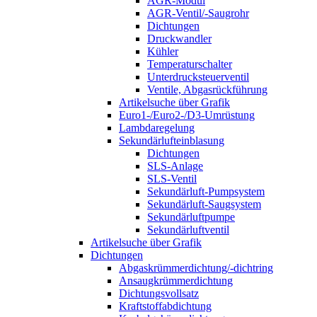
AGR-Modul
AGR-Ventil/-Saugrohr
Dichtungen
Druckwandler
Kühler
Temperaturschalter
Unterdrucksteuerventil
Ventile, Abgasrückführung
Artikelsuche über Grafik
Euro1-/Euro2-/D3-Umrüstung
Lambdaregelung
Sekundärlufteinblasung
Dichtungen
SLS-Anlage
SLS-Ventil
Sekundärluft-Pumpsystem
Sekundärluft-Saugsystem
Sekundärluftpumpe
Sekundärluftventil
Artikelsuche über Grafik
Dichtungen
Abgaskrümmerdichtung/-dichtring
Ansaugkrümmerdichtung
Dichtungsvollsatz
Kraftstoffabdichtung