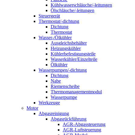
Kühlwasserschläuche/-leitungen
Ölschläuche/-leitungen
Steuergerät
Thermostat/-dichtung
Dichtung
Thermostat
Wasser-/Ölkühler
Ausgleichsbehälter
Heizungskühler
Kühlerbefestigungsteile
Wasserkühler/Einzelteile
Ölkühler
Wasserpumpen/-dichtung
Dichtung
Nabe
Riemenscheibe
Thermomanagementmodul
Wasserpumpe
Werkzeuge
Motor
Abgasreinigung
Abgasrückführung
AGR-Abgassteuerung
AGR-Luftsteuerung