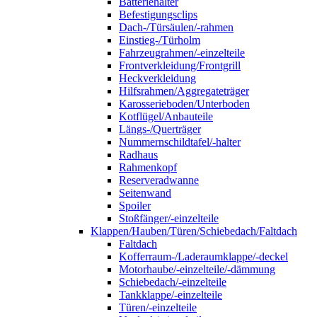
Batteriehalter
Befestigungsclips
Dach-/Türsäulen/-rahmen
Einstieg-/Türholm
Fahrzeugrahmen/-einzelteile
Frontverkleidung/Frontgrill
Heckverkleidung
Hilfsrahmen/Aggregateträger
Karosserieboden/Unterboden
Kotflügel/Anbauteile
Längs-/Querträger
Nummernschildtafel/-halter
Radhaus
Rahmenkopf
Reserveradwanne
Seitenwand
Spoiler
Stoßfänger/-einzelteile
Klappen/Hauben/Türen/Schiebedach/Faltdach
Faltdach
Kofferraum-/Laderaumklappe/-deckel
Motorhaube/-einzelteile/-dämmung
Schiebedach/-einzelteile
Tankklappe/-einzelteile
Türen/-einzelteile