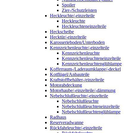
Spoiler
Zier-/Schutzleisten
Heckleuchte/-einzelteile
Heckleuchte
Heckleuchteneinzelteile
Heckscheibe
Hecktür/-einzelteile
Karosserieboden/Unterboden
Kennzeichenleuchte/-einzelteile
Kennzeichenleuchte
Kennzeichenleuchteneinzelteile
Kennzeichenleuchtenglühlampe
Kofferraum-/Laderaumklappe/-deckel
Kotflügel/Anbauteile
Kraftstoffbehälter-/einzelteile
Motorabdeckung
Motorhaube/-einzelteile/-dämmung
Nebelschlußleuchte/-einzelteile
Nebelschlußleuchte
Nebelschlußleuchteneinzelteile
Nebelschlußleuchtenglühlampe
Radhaus
Reserveradwanne
Rückfahrleuchte/-einzelteile