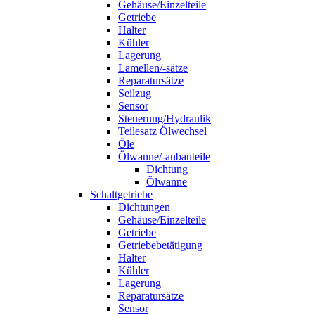
Gehäuse/Einzelteile
Getriebe
Halter
Kühler
Lagerung
Lamellen/-sätze
Reparatursätze
Seilzug
Sensor
Steuerung/Hydraulik
Teilesatz Ölwechsel
Öle
Ölwanne/-anbauteile
Dichtung
Ölwanne
Schaltgetriebe
Dichtungen
Gehäuse/Einzelteile
Getriebe
Getriebebetätigung
Halter
Kühler
Lagerung
Reparatursätze
Sensor