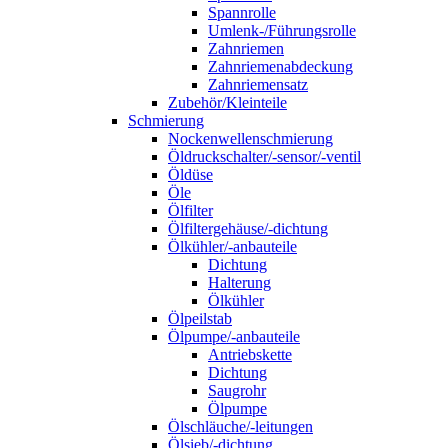
Spannrolle
Umlenk-/Führungsrolle
Zahnriemen
Zahnriemenabdeckung
Zahnriemensatz
Zubehör/Kleinteile
Schmierung
Nockenwellenschmierung
Öldruckschalter/-sensor/-ventil
Öldüse
Öle
Ölfilter
Ölfiltergehäuse/-dichtung
Ölkühler/-anbauteile
Dichtung
Halterung
Ölkühler
Ölpeilstab
Ölpumpe/-anbauteile
Antriebskette
Dichtung
Saugrohr
Ölpumpe
Ölschläuche/-leitungen
Ölsieb/-dichtung