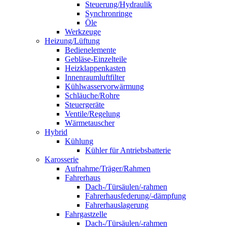
Steuerung/Hydraulik
Synchronringe
Öle
Werkzeuge
Heizung/Lüftung
Bedienelemente
Gebläse-Einzelteile
Heizklappenkasten
Innenraumluftfilter
Kühlwasservorwärmung
Schläuche/Rohre
Steuergeräte
Ventile/Regelung
Wärmetauscher
Hybrid
Kühlung
Kühler für Antriebsbatterie
Karosserie
Aufnahme/Träger/Rahmen
Fahrerhaus
Dach-/Türsäulen/-rahmen
Fahrerhausfederung/-dämpfung
Fahrerhauslagerung
Fahrgastzelle
Dach-/Türsäulen/-rahmen