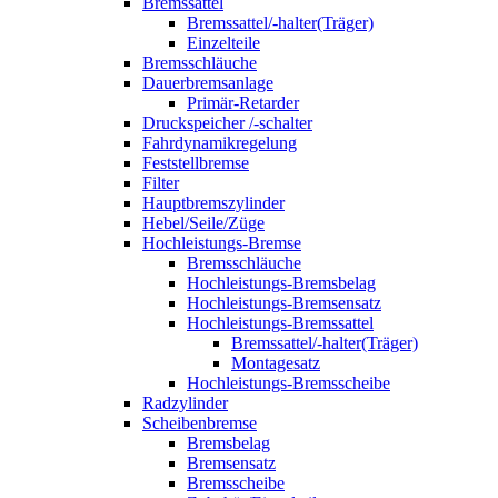
Bremssattel
Bremssattel/-halter(Träger)
Einzelteile
Bremsschläuche
Dauerbremsanlage
Primär-Retarder
Druckspeicher /-schalter
Fahrdynamikregelung
Feststellbremse
Filter
Hauptbremszylinder
Hebel/Seile/Züge
Hochleistungs-Bremse
Bremsschläuche
Hochleistungs-Bremsbelag
Hochleistungs-Bremsensatz
Hochleistungs-Bremssattel
Bremssattel/-halter(Träger)
Montagesatz
Hochleistungs-Bremsscheibe
Radzylinder
Scheibenbremse
Bremsbelag
Bremsensatz
Bremsscheibe