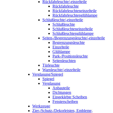
Rückfahrleuchte/-einzelteile
Rückfahrleuchte
Rückfahrleuchteneinzelteile
Rückfahrleuchtenglühlampe
Schlußleuchte/-einzelteile
Schlußleuchte
Schlußleuchteneinzelteile
Schlußleuchtenglühlampe
Seiten-/Begrenzungsleuchte/-einzelteile
Begrenzungsleuchte
Einzelteile
Glühlampe
Park-/Positionsleuchte
Seitenleuchten
Türleuchte
Warnleuchte/-einzelteile
Verglasung/Spiegel
Spiegel
Verglasung
Anbauteile
Dichtungen
Eingeklebte Scheiben
Fensterscheiben
Werkzeuge
Zier-/Schutz-/Dekorleisten, Embleme,