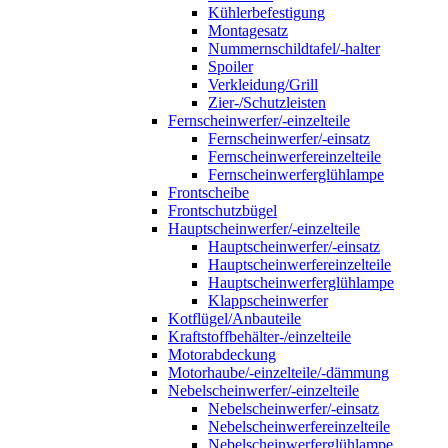
Kühlerbefestigung
Montagesatz
Nummernschildtafel/-halter
Spoiler
Verkleidung/Grill
Zier-/Schutzleisten
Fernscheinwerfer/-einzelteile
Fernscheinwerfer/-einsatz
Fernscheinwerfereinzelteile
Fernscheinwerferglühlampe
Frontscheibe
Frontschutzbügel
Hauptscheinwerfer/-einzelteile
Hauptscheinwerfer/-einsatz
Hauptscheinwerfereinzelteile
Hauptscheinwerferglühlampe
Klappscheinwerfer
Kotflügel/Anbauteile
Kraftstoffbehälter-/einzelteile
Motorabdeckung
Motorhaube/-einzelteile/-dämmung
Nebelscheinwerfer/-einzelteile
Nebelscheinwerfer/-einsatz
Nebelscheinwerfereinzelteile
Nebelscheinwerferglühlampe