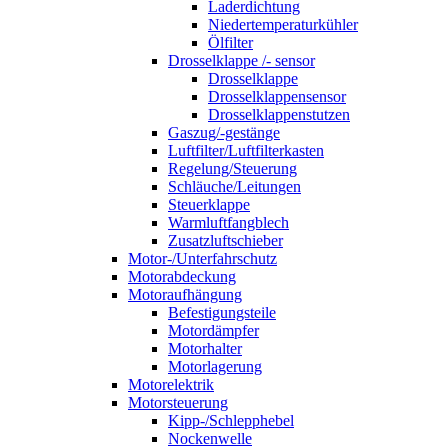
Laderdichtung
Niedertemperaturkühler
Ölfilter
Drosselklappe /- sensor
Drosselklappe
Drosselklappensensor
Drosselklappenstutzen
Gaszug/-gestänge
Luftfilter/Luftfilterkasten
Regelung/Steuerung
Schläuche/Leitungen
Steuerklappe
Warmluftfangblech
Zusatzluftschieber
Motor-/Unterfahrschutz
Motorabdeckung
Motoraufhängung
Befestigungsteile
Motordämpfer
Motorhalter
Motorlagerung
Motorelektrik
Motorsteuerung
Kipp-/Schlepphebel
Nockenwelle