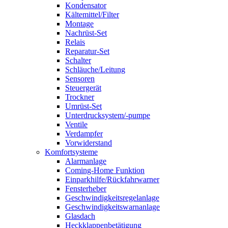
Kondensator
Kältemittel/Filter
Montage
Nachrüst-Set
Relais
Reparatur-Set
Schalter
Schläuche/Leitung
Sensoren
Steuergerät
Trockner
Umrüst-Set
Unterdrucksystem/-pumpe
Ventile
Verdampfer
Vorwiderstand
Komfortsysteme
Alarmanlage
Coming-Home Funktion
Einparkhilfe/Rückfahrwarner
Fensterheber
Geschwindigkeitsregelanlage
Geschwindigkeitswarnanlage
Glasdach
Heckklappenbetätigung