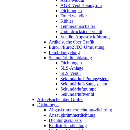
AGR-Modul
AGR-Ventil/-Saugrohr
Dichtungen
Druckwandler
Kühler
Temperaturschalter
Unterdrucksteuerventil
Ventile, Abgasrückführung
Artikelsuche über Grafik
Euro1-/Euro2-/D3-Umrüstung
Lambdaregelung
Sekundärlufteinblasung
Dichtungen
SLS-Anlage
SLS-Ventil
Sekundärluft-Pumpsystem
Sekundärluft-Saugsystem
Sekundärluftpumpe
Sekundärluftventil
Artikelsuche über Grafik
Dichtungen
Abgaskrümmerdichtung/-dichtring
Ansaugkrümmerdichtung
Dichtungsvollsatz
Kraftstoffabdichtung