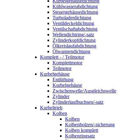
Kurbelgehäusedichtung
Kühlwasserabdichtung
Steuergehäusedichtung
Turboladerdichtung
Ventildeckeldichtung
Ventilschaftabdichtung
Wellendichtring/-satz
Zylinderkopfdichtung
Ölkreislaufabdichtung
Ölwannendichtung
Komplett - / Teilmotor
Komplettmotor
Teilmotor
Kurbelgehäuse
Entlüftung
Kurbelgehäuse
Zwischenwelle/Ausgleichswelle
Zylinder
Zylinderlaufbuchsen/-satz
Kurbeltrieb
Kolben
Kolben
Kolbenbolzen/-sicherung
Kolben komplett
Kolbenringsatz