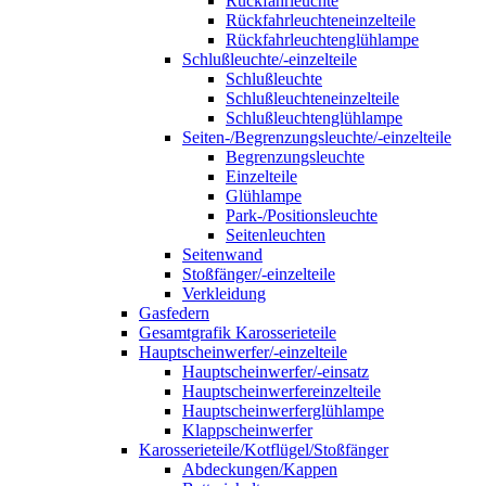
Rückfahrleuchte
Rückfahrleuchteneinzelteile
Rückfahrleuchtenglühlampe
Schlußleuchte/-einzelteile
Schlußleuchte
Schlußleuchteneinzelteile
Schlußleuchtenglühlampe
Seiten-/Begrenzungsleuchte/-einzelteile
Begrenzungsleuchte
Einzelteile
Glühlampe
Park-/Positionsleuchte
Seitenleuchten
Seitenwand
Stoßfänger/-einzelteile
Verkleidung
Gasfedern
Gesamtgrafik Karosserieteile
Hauptscheinwerfer/-einzelteile
Hauptscheinwerfer/-einsatz
Hauptscheinwerfereinzelteile
Hauptscheinwerferglühlampe
Klappscheinwerfer
Karosserieteile/Kotflügel/Stoßfänger
Abdeckungen/Kappen