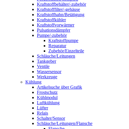
Kraftstoffbehälter/-zubehör
Kraftstofffilter/-gehäuse
Kraftstoffhahn/Betätigung
Kraftstoffkühler
Kraftstoffvorwärmer
Pulsationsdämpfer
Pumpe/-zubehör
Kraftstoffpumpe
Reparatur
Zubehör/Einzelteile
Schläuche/Leitungen
Tankgeber
Ventile
Wassersensor
Werkzeuge
Kühlung
Artikelsuche über Grafik
Frostschutz
Kühlmodul
Luftkühlung
Lüfter
Relais
Schalter/Sensor
Schläuche/Leitungen/Flansche
Flansche