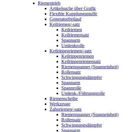
Riementrieb
Artikelsuche über Grafik
Flexible Kupplungsmuffe
Generatorfreilauf
Keilriemen/-satz
Keilriemen
Keilriemensatz
Spannarm
Umlenkrolle
Keilrippenriemen/-satz
Keilrippenriemen
Keilrippenriemensatz
Riemenspanner (Spanneinheit)
Rollensatz
Schwingungsdämpfer
Spannarm
Spannrolle
Umlenk-/Führungsrolle
Riemenscheibe
Werkzeuge
Zahnriemen/-satz
Riemenspanner (Spanneinheit)
Rollensatz
Schwingungsdämpfer
Spannarm