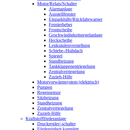
Motor/Relais/Schalter
Alarmanlage
Ausstellfenster
Einparkhilfe/Rückfahrwarner
Fensterheber
Frontscheibe
Geschwindigkeitsregelanlage
Heckscheibe
Lenksäulenverstellung
Schiebe-/Hubdach
Spiegel
Standheizung
Tankklappenentriegelung
Zentralverriegelung
Zuzieh-Hilfe
Motorvorwärmsystem (elektrisch)
Pumpen
Regensensor
Sitzheizung
Standheizung
Zentralverriegelung
Zuzieh-Hilfe
Kraftstoffförderanlage
Druckregler/-schalter
Fördereinheit komplett