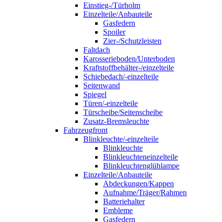
Einstieg-/Türholm
Einzelteile/Anbauteile
Gasfedern
Spoiler
Zier-/Schutzleisten
Faltdach
Karosserieboden/Unterboden
Kraftstoffbehälter-/einzelteile
Schiebedach/-einzelteile
Seitenwand
Spiegel
Türen/-einzelteile
Türscheibe/Seitenscheibe
Zusatz-Bremsleuchte
Fahrzeugfront
Blinkleuchte/-einzelteile
Blinkleuchte
Blinkleuchteneinzelteile
Blinkleuchtenglühlampe
Einzelteile/Anbauteile
Abdeckungen/Kappen
Aufnahme/Träger/Rahmen
Batteriehalter
Embleme
Gasfedern