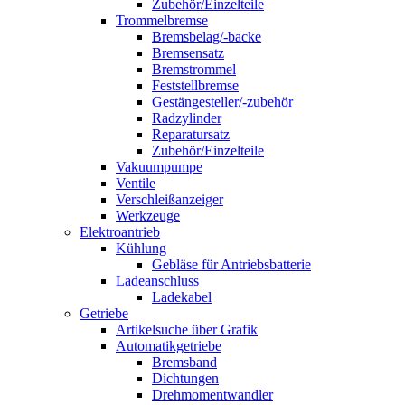
Zubehör/Einzelteile
Trommelbremse
Bremsbelag/-backe
Bremsensatz
Bremstrommel
Feststellbremse
Gestängesteller/-zubehör
Radzylinder
Reparatursatz
Zubehör/Einzelteile
Vakuumpumpe
Ventile
Verschleißanzeiger
Werkzeuge
Elektroantrieb
Kühlung
Gebläse für Antriebsbatterie
Ladeanschluss
Ladekabel
Getriebe
Artikelsuche über Grafik
Automatikgetriebe
Bremsband
Dichtungen
Drehmomentwandler