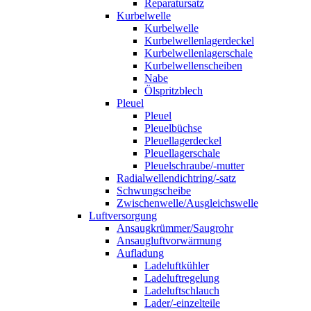
Reparatursatz
Kurbelwelle
Kurbelwelle
Kurbelwellenlagerdeckel
Kurbelwellenlagerschale
Kurbelwellenscheiben
Nabe
Ölspritzblech
Pleuel
Pleuel
Pleuelbüchse
Pleuellagerdeckel
Pleuellagerschale
Pleuelschraube/-mutter
Radialwellendichtring/-satz
Schwungscheibe
Zwischenwelle/Ausgleichswelle
Luftversorgung
Ansaugkrümmer/Saugrohr
Ansaugluftvorwärmung
Aufladung
Ladeluftkühler
Ladeluftregelung
Ladeluftschlauch
Lader/-einzelteile