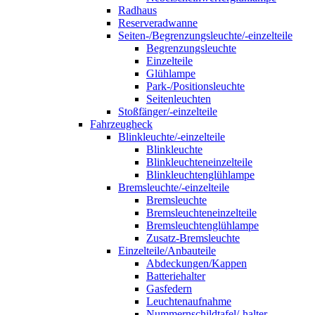
Radhaus
Reserveradwanne
Seiten-/Begrenzungsleuchte/-einzelteile
Begrenzungsleuchte
Einzelteile
Glühlampe
Park-/Positionsleuchte
Seitenleuchten
Stoßfänger/-einzelteile
Fahrzeugheck
Blinkleuchte/-einzelteile
Blinkleuchte
Blinkleuchteneinzelteile
Blinkleuchtenglühlampe
Bremsleuchte/-einzelteile
Bremsleuchte
Bremsleuchteneinzelteile
Bremsleuchtenglühlampe
Zusatz-Bremsleuchte
Einzelteile/Anbauteile
Abdeckungen/Kappen
Batteriehalter
Gasfedern
Leuchtenaufnahme
Nummernschildtafel/-halter