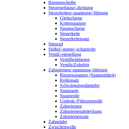
Riemenscheibe
Steuergehäuse/-dichtung
Steuerketten/-spannung/-führung
Gleitschiene
Kettenspanner
Spannschiene
Steuerkette
Steuerkettensatz
Stirnrad
Stößel/-stange/-schutzrohr
Ventil/-einstellung
Ventilbetätigung
Ventile/Zubehör
Zahnriemen/-spannung/-führung
Riemenspanner (Spanneinheit)
Rollensatz
Schwingungsdämpfer
Spannarm
Spannrolle
Umlenk-/Führungsrolle
Zahnriemen
Zahnriemenabdeckung
Zahnriemensatz
Zahnräder
Zwischenwelle