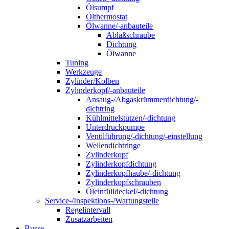
Ölsumpf
Ölthermostat
Ölwanne/-anbauteile
Ablaßschraube
Dichtung
Ölwanne
Tuning
Werkzeuge
Zylinder/Kolben
Zylinderkopf/-anbauteile
Ansaug-/Abgaskrümmerdichtung/-
dichtring
Kühlmittelstutzen/-dichtung
Unterdruckpumpe
Ventilführung/-dichtung/-einstellung
Wellendichtringe
Zylinderkopf
Zylinderkopfdichtung
Zylinderkopfhaube/-dichtung
Zylinderkopfschrauben
Öleinfülldeckel/-dichtung
Service-/Inspektions-/Wartungsteile
Regelintervall
Zusatzarbeiten
Busse