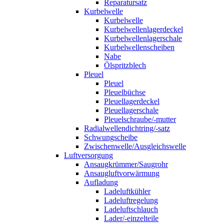
Reparatursatz
Kurbelwelle
Kurbelwelle
Kurbelwellenlagerdeckel
Kurbelwellenlagerschale
Kurbelwellenscheiben
Nabe
Ölspritzblech
Pleuel
Pleuel
Pleuelbüchse
Pleuellagerdeckel
Pleuellagerschale
Pleuelschraube/-mutter
Radialwellendichtring/-satz
Schwungscheibe
Zwischenwelle/Ausgleichswelle
Luftversorgung
Ansaugkrümmer/Saugrohr
Ansaugluftvorwärmung
Aufladung
Ladeluftkühler
Ladeluftregelung
Ladeluftschlauch
Lader/-einzelteile