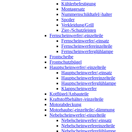
Kühlerbefestigung
Montagesatz
Nummernschildtafel/-halter
Spoiler
Verkleidung/Grill
Zier-/Schutzleisten
Fernscheinwerfer/-einzelteile
Fernscheinwerfer/-einsatz
Fernscheinwerfereinzelteile
Fernscheinwerferglühlampe
Frontscheibe
Frontschutzbügel
Hauptscheinwerfer/-einzelteile
Hauptscheinwerfer/-einsatz
Hauptscheinwerfereinzelteile
Hauptscheinwerferglühlampe
Klappscheinwerfer
Kotflügel/Anbauteile
Kraftstoffbehälter-/einzelteile
Motorabdeckung
Motorhaube/-einzelteile/-dämmung
Nebelscheinwerfer/-einzelteile
Nebelscheinwerfer/-einsatz
Nebelscheinwerfereinzelteile
Nebelscheinwerferglühlampe