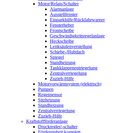
Motor/Relais/Schalter
Alarmanlage
Ausstellfenster
Einparkhilfe/Rückfahrwarner
Fensterheber
Frontscheibe
Geschwindigkeitsregelanlage
Heckscheibe
Lenksäulenverstellung
Schiebe-/Hubdach
Spiegel
Standheizung
Tankklappenentriegelung
Zentralverriegelung
Zuzieh-Hilfe
Motorvorwärmsystem (elektrisch)
Pumpen
Regensensor
Sitzheizung
Standheizung
Zentralverriegelung
Zuzieh-Hilfe
Kraftstoffförderanlage
Druckregler/-schalter
Fördereinheit komplett