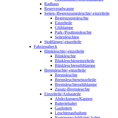
Radhaus
Reserveradwanne
Seiten-/Begrenzungsleuchte/-einzelteile
Begrenzungsleuchte
Einzelteile
Glühlampe
Park-/Positionsleuchte
Seitenleuchten
Stoßfänger/-einzelteile
Fahrzeugheck
Blinkleuchte/-einzelteile
Blinkleuchte
Blinkleuchteneinzelteile
Blinkleuchtenglühlampe
Bremsleuchte/-einzelteile
Bremsleuchte
Bremsleuchteneinzelteile
Bremsleuchtenglühlampe
Zusatz-Bremsleuchte
Einzelteile/Anbauteile
Abdeckungen/Kappen
Batteriehalter
Gasfedern
Leuchtenaufnahme
Nummernschildtafel/-halter