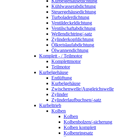
Kurbelgehäusedichtung
Kühlwasserabdichtung
Steuergehäusedichtung
Turboladerdichtung
Ventildeckeldichtung
Ventilschaftabdichtung
Wellendichtring/-satz
Zylinderkopfdichtung
Ölkreislaufabdichtung
Ölwannendichtung
Komplett - / Teilmotor
Komplettmotor
Teilmotor
Kurbelgehäuse
Entlüftung
Kurbelgehäuse
Zwischenwelle/Ausgleichswelle
Zylinder
Zylinderlaufbuchsen/-satz
Kurbeltrieb
Kolben
Kolben
Kolbenbolzen/-sicherung
Kolben komplett
Kolbenringsatz