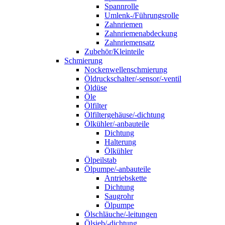
Spannrolle
Umlenk-/Führungsrolle
Zahnriemen
Zahnriemenabdeckung
Zahnriemensatz
Zubehör/Kleinteile
Schmierung
Nockenwellenschmierung
Öldruckschalter/-sensor/-ventil
Öldüse
Öle
Ölfilter
Ölfiltergehäuse/-dichtung
Ölkühler/-anbauteile
Dichtung
Halterung
Ölkühler
Ölpeilstab
Ölpumpe/-anbauteile
Antriebskette
Dichtung
Saugrohr
Ölpumpe
Ölschläuche/-leitungen
Ölsieb/-dichtung