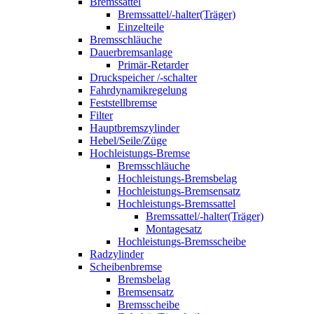
Bremssattel
Bremssattel/-halter(Träger)
Einzelteile
Bremsschläuche
Dauerbremsanlage
Primär-Retarder
Druckspeicher /-schalter
Fahrdynamikregelung
Feststellbremse
Filter
Hauptbremszylinder
Hebel/Seile/Züge
Hochleistungs-Bremse
Bremsschläuche
Hochleistungs-Bremsbelag
Hochleistungs-Bremsensatz
Hochleistungs-Bremssattel
Bremssattel/-halter(Träger)
Montagesatz
Hochleistungs-Bremsscheibe
Radzylinder
Scheibenbremse
Bremsbelag
Bremsensatz
Bremsscheibe