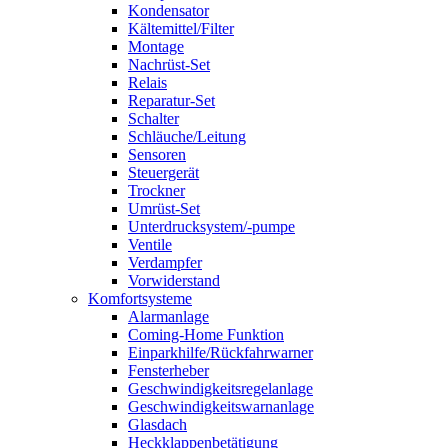
Kondensator
Kältemittel/Filter
Montage
Nachrüst-Set
Relais
Reparatur-Set
Schalter
Schläuche/Leitung
Sensoren
Steuergerät
Trockner
Umrüst-Set
Unterdrucksystem/-pumpe
Ventile
Verdampfer
Vorwiderstand
Komfortsysteme
Alarmanlage
Coming-Home Funktion
Einparkhilfe/Rückfahrwarner
Fensterheber
Geschwindigkeitsregelanlage
Geschwindigkeitswarnanlage
Glasdach
Heckklappenbetätigung