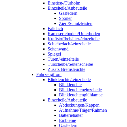
Einstieg-/Türholm
Einzelteile/Anbauteile
Gasfedern
Spoiler
Zier-/Schutzleisten
Faltdach
Karosserieboden/Unterboden
Kraftstoffbehälter-/einzelteile
Schiebedach/-einzelteile
Seitenwand
Spiegel
Türen/-einzelteile
Türscheibe/Seitenscheibe
Zusatz-Bremsleuchte
Fahrzeugfront
Blinkleuchte/-einzelteile
Blinkleuchte
Blinkleuchteneinzelteile
Blinkleuchtenglühlampe
Einzelteile/Anbauteile
Abdeckungen/Kappen
Aufnahme/Träger/Rahmen
Batteriehalter
Embleme
Gasfedern