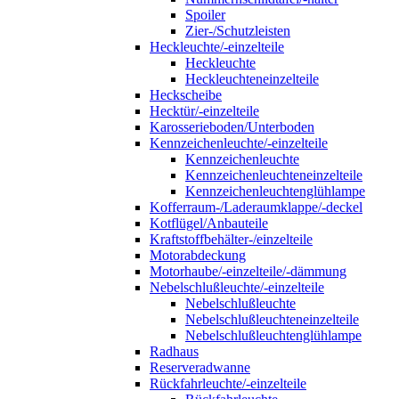
Spoiler
Zier-/Schutzleisten
Heckleuchte/-einzelteile
Heckleuchte
Heckleuchteneinzelteile
Heckscheibe
Hecktür/-einzelteile
Karosserieboden/Unterboden
Kennzeichenleuchte/-einzelteile
Kennzeichenleuchte
Kennzeichenleuchteneinzelteile
Kennzeichenleuchtenglühlampe
Kofferraum-/Laderaumklappe/-deckel
Kotflügel/Anbauteile
Kraftstoffbehälter-/einzelteile
Motorabdeckung
Motorhaube/-einzelteile/-dämmung
Nebelschlußleuchte/-einzelteile
Nebelschlußleuchte
Nebelschlußleuchteneinzelteile
Nebelschlußleuchtenglühlampe
Radhaus
Reserveradwanne
Rückfahrleuchte/-einzelteile