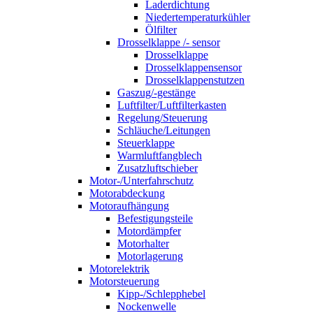
Laderdichtung
Niedertemperaturkühler
Ölfilter
Drosselklappe /- sensor
Drosselklappe
Drosselklappensensor
Drosselklappenstutzen
Gaszug/-gestänge
Luftfilter/Luftfilterkasten
Regelung/Steuerung
Schläuche/Leitungen
Steuerklappe
Warmluftfangblech
Zusatzluftschieber
Motor-/Unterfahrschutz
Motorabdeckung
Motoraufhängung
Befestigungsteile
Motordämpfer
Motorhalter
Motorlagerung
Motorelektrik
Motorsteuerung
Kipp-/Schlepphebel
Nockenwelle