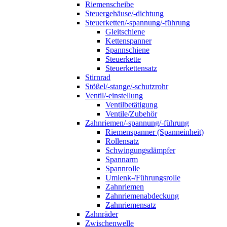
Riemenscheibe
Steuergehäuse/-dichtung
Steuerketten/-spannung/-führung
Gleitschiene
Kettenspanner
Spannschiene
Steuerkette
Steuerkettensatz
Stirnrad
Stößel/-stange/-schutzrohr
Ventil/-einstellung
Ventilbetätigung
Ventile/Zubehör
Zahnriemen/-spannung/-führung
Riemenspanner (Spanneinheit)
Rollensatz
Schwingungsdämpfer
Spannarm
Spannrolle
Umlenk-/Führungsrolle
Zahnriemen
Zahnriemenabdeckung
Zahnriemensatz
Zahnräder
Zwischenwelle