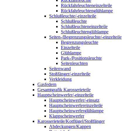
Rückfahrleuchte
Rückfahrleuchteneinzelteile
Rückfahrleuchtenglühlampe
Schlußleuchte/-einzelteile
Schlußleuchte
Schlußleuchteneinzelteile
Schlußleuchtenglühlampe
Seiten-/Begrenzungsleuchte/-einzelteile
Begrenzungsleuchte
Einzelteile
Glühlampe
Park-/Positionsleuchte
Seitenleuchten
Seitenwand
Stoßfänger/-einzelteile
Verkleidung
Gasfedern
Gesamtgrafik Karosserieteile
Hauptscheinwerfer/-einzelteile
Hauptscheinwerfer/-einsatz
Hauptscheinwerfereinzelteile
Hauptscheinwerferglühlampe
Klappscheinwerfer
Karosserieteile/Kotflügel/Stoßfänger
Abdeckungen/Kappen