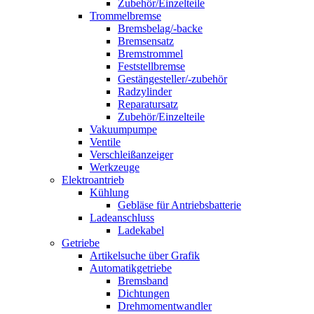
Zubehör/Einzelteile
Trommelbremse
Bremsbelag/-backe
Bremsensatz
Bremstrommel
Feststellbremse
Gestängesteller/-zubehör
Radzylinder
Reparatursatz
Zubehör/Einzelteile
Vakuumpumpe
Ventile
Verschleißanzeiger
Werkzeuge
Elektroantrieb
Kühlung
Gebläse für Antriebsbatterie
Ladeanschluss
Ladekabel
Getriebe
Artikelsuche über Grafik
Automatikgetriebe
Bremsband
Dichtungen
Drehmomentwandler