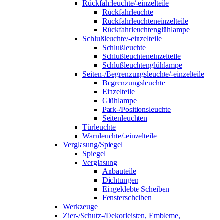
Rückfahrleuchte/-einzelteile
Rückfahrleuchte
Rückfahrleuchteneinzelteile
Rückfahrleuchtenglühlampe
Schlußleuchte/-einzelteile
Schlußleuchte
Schlußleuchteneinzelteile
Schlußleuchtenglühlampe
Seiten-/Begrenzungsleuchte/-einzelteile
Begrenzungsleuchte
Einzelteile
Glühlampe
Park-/Positionsleuchte
Seitenleuchten
Türleuchte
Warnleuchte/-einzelteile
Verglasung/Spiegel
Spiegel
Verglasung
Anbauteile
Dichtungen
Eingeklebte Scheiben
Fensterscheiben
Werkzeuge
Zier-/Schutz-/Dekorleisten, Embleme,