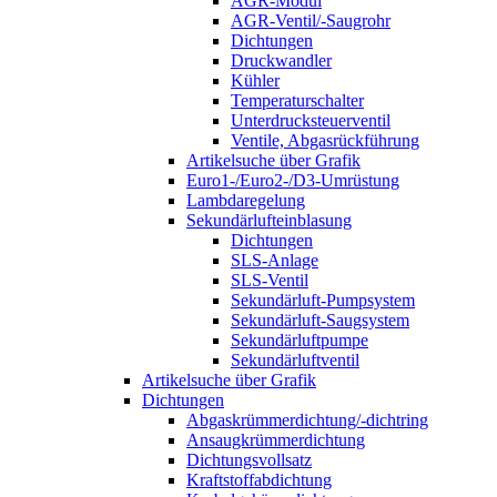
AGR-Modul
AGR-Ventil/-Saugrohr
Dichtungen
Druckwandler
Kühler
Temperaturschalter
Unterdrucksteuerventil
Ventile, Abgasrückführung
Artikelsuche über Grafik
Euro1-/Euro2-/D3-Umrüstung
Lambdaregelung
Sekundärlufteinblasung
Dichtungen
SLS-Anlage
SLS-Ventil
Sekundärluft-Pumpsystem
Sekundärluft-Saugsystem
Sekundärluftpumpe
Sekundärluftventil
Artikelsuche über Grafik
Dichtungen
Abgaskrümmerdichtung/-dichtring
Ansaugkrümmerdichtung
Dichtungsvollsatz
Kraftstoffabdichtung