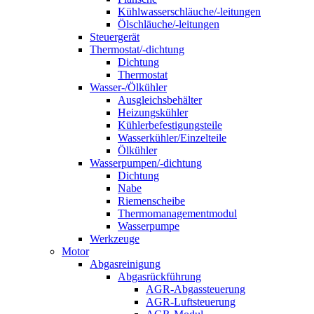
Kühlwasserschläuche/-leitungen
Ölschläuche/-leitungen
Steuergerät
Thermostat/-dichtung
Dichtung
Thermostat
Wasser-/Ölkühler
Ausgleichsbehälter
Heizungskühler
Kühlerbefestigungsteile
Wasserkühler/Einzelteile
Ölkühler
Wasserpumpen/-dichtung
Dichtung
Nabe
Riemenscheibe
Thermomanagementmodul
Wasserpumpe
Werkzeuge
Motor
Abgasreinigung
Abgasrückführung
AGR-Abgassteuerung
AGR-Luftsteuerung