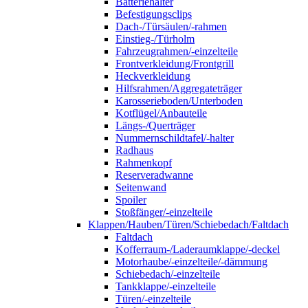
Batteriehalter
Befestigungsclips
Dach-/Türsäulen/-rahmen
Einstieg-/Türholm
Fahrzeugrahmen/-einzelteile
Frontverkleidung/Frontgrill
Heckverkleidung
Hilfsrahmen/Aggregateträger
Karosserieboden/Unterboden
Kotflügel/Anbauteile
Längs-/Querträger
Nummernschildtafel/-halter
Radhaus
Rahmenkopf
Reserveradwanne
Seitenwand
Spoiler
Stoßfänger/-einzelteile
Klappen/Hauben/Türen/Schiebedach/Faltdach
Faltdach
Kofferraum-/Laderaumklappe/-deckel
Motorhaube/-einzelteile/-dämmung
Schiebedach/-einzelteile
Tankklappe/-einzelteile
Türen/-einzelteile