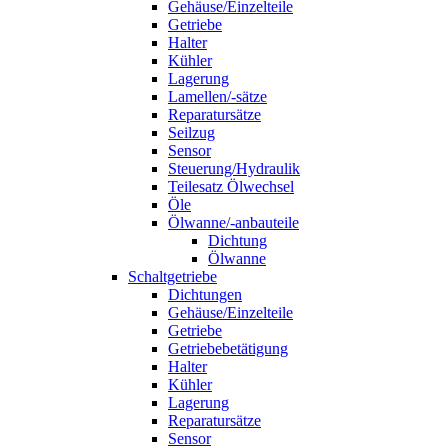
Gehäuse/Einzelteile
Getriebe
Halter
Kühler
Lagerung
Lamellen/-sätze
Reparatursätze
Seilzug
Sensor
Steuerung/Hydraulik
Teilesatz Ölwechsel
Öle
Ölwanne/-anbauteile
Dichtung
Ölwanne
Schaltgetriebe
Dichtungen
Gehäuse/Einzelteile
Getriebe
Getriebebetätigung
Halter
Kühler
Lagerung
Reparatursätze
Sensor