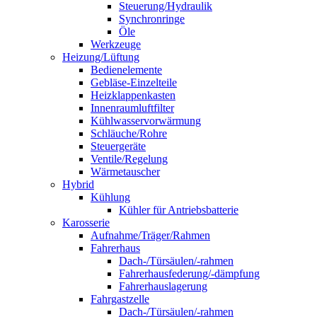
Steuerung/Hydraulik
Synchronringe
Öle
Werkzeuge
Heizung/Lüftung
Bedienelemente
Gebläse-Einzelteile
Heizklappenkasten
Innenraumluftfilter
Kühlwasservorwärmung
Schläuche/Rohre
Steuergeräte
Ventile/Regelung
Wärmetauscher
Hybrid
Kühlung
Kühler für Antriebsbatterie
Karosserie
Aufnahme/Träger/Rahmen
Fahrerhaus
Dach-/Türsäulen/-rahmen
Fahrerhausfederung/-dämpfung
Fahrerhauslagerung
Fahrgastzelle
Dach-/Türsäulen/-rahmen