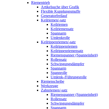
Riementrieb
Artikelsuche über Grafik
Flexible Kupplungsmuffe
Generatorfreilauf
Keilriemen/-satz
Keilriemen
Keilriemensatz
Spannarm
Umlenkrolle
Keilrippenriemen/-satz
Keilrippenriemen
Keilrippenriemensatz
Riemenspanner (Spanneinheit)
Rollensatz
Schwingungsdämpfer
Spannarm
Spannrolle
Umlenk-/Führungsrolle
Riemenscheibe
Werkzeuge
Zahnriemen/-satz
Riemenspanner (Spanneinheit)
Rollensatz
Schwingungsdämpfer
Spannarm