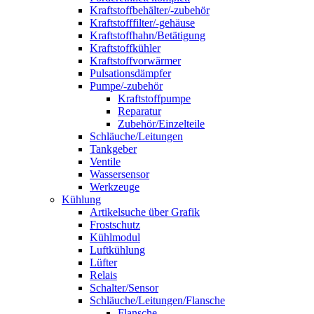
Kraftstoffbehälter/-zubehör
Kraftstofffilter/-gehäuse
Kraftstoffhahn/Betätigung
Kraftstoffkühler
Kraftstoffvorwärmer
Pulsationsdämpfer
Pumpe/-zubehör
Kraftstoffpumpe
Reparatur
Zubehör/Einzelteile
Schläuche/Leitungen
Tankgeber
Ventile
Wassersensor
Werkzeuge
Kühlung
Artikelsuche über Grafik
Frostschutz
Kühlmodul
Luftkühlung
Lüfter
Relais
Schalter/Sensor
Schläuche/Leitungen/Flansche
Flansche