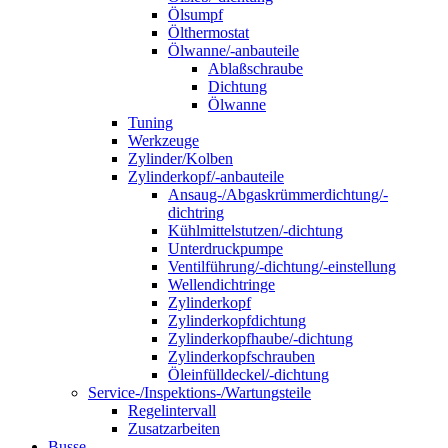
Ölsumpf
Ölthermostat
Ölwanne/-anbauteile
Ablaßschraube
Dichtung
Ölwanne
Tuning
Werkzeuge
Zylinder/Kolben
Zylinderkopf/-anbauteile
Ansaug-/Abgaskrümmerdichtung/-
dichtring
Kühlmittelstutzen/-dichtung
Unterdruckpumpe
Ventilführung/-dichtung/-einstellung
Wellendichtringe
Zylinderkopf
Zylinderkopfdichtung
Zylinderkopfhaube/-dichtung
Zylinderkopfschrauben
Öleinfülldeckel/-dichtung
Service-/Inspektions-/Wartungsteile
Regelintervall
Zusatzarbeiten
Busse