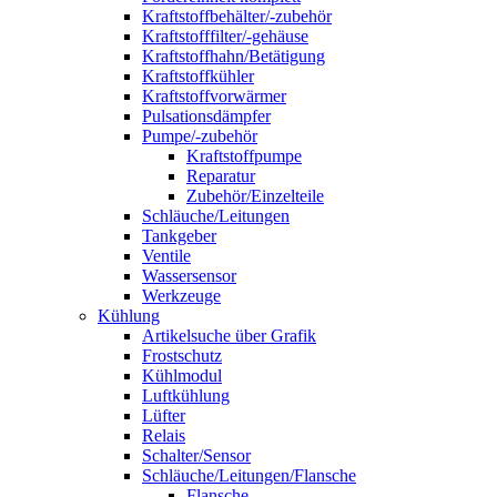
Kraftstoffbehälter/-zubehör
Kraftstofffilter/-gehäuse
Kraftstoffhahn/Betätigung
Kraftstoffkühler
Kraftstoffvorwärmer
Pulsationsdämpfer
Pumpe/-zubehör
Kraftstoffpumpe
Reparatur
Zubehör/Einzelteile
Schläuche/Leitungen
Tankgeber
Ventile
Wassersensor
Werkzeuge
Kühlung
Artikelsuche über Grafik
Frostschutz
Kühlmodul
Luftkühlung
Lüfter
Relais
Schalter/Sensor
Schläuche/Leitungen/Flansche
Flansche