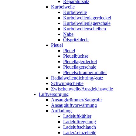
Reparatursatz
Kurbelwelle
Kurbelwelle
Kurbelwellenlagerdeckel
Kurbelwellenlagerschale
Kurbelwellenscheiben
Nabe
Ölspritzblech
Pleuel
Pleuel
Pleuelbüchse
Pleuellagerdeckel
Pleuellagerschale
Pleuelschraube/-mutter
Radialwellendichtring/-satz
Schwungscheibe
Zwischenwelle/Ausgleichswelle
Luftversorgung
Ansaugkrümmer/Saugrohr
Ansaugluftvorwärmung
Aufladung
Ladeluftkühler
Ladeluftregelung
Ladeluftschlauch
Lader/-einzelteile