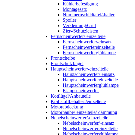
Kühlerbefestigung
Montagesatz
Nummernschildtafel/-halter
Spoiler
Verkleidung/Grill
Zier-/Schutzleisten
Fernscheinwerfer/-einzelteile
Fernscheinwerfer/-einsatz
Fernscheinwerfereinzelteile
Fernscheinwerferglühlampe
Frontscheibe
Frontschutzbügel
Hauptscheinwerfer/-einzelteile
Hauptscheinwerfer/-einsatz
Hauptscheinwerfereinzelteile
Hauptscheinwerferglühlampe
Klappscheinwerfer
Kotflügel/Anbauteile
Kraftstoffbehälter-/einzelteile
Motorabdeckung
Motorhaube/-einzelteile/-dämmung
Nebelscheinwerfer/-einzelteile
Nebelscheinwerfer/-einsatz
Nebelscheinwerfereinzelteile
Nebelscheinwerferglühlampe