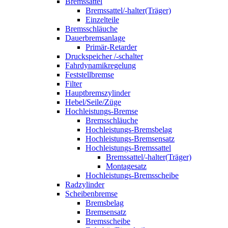
Bremssattel
Bremssattel/-halter(Träger)
Einzelteile
Bremsschläuche
Dauerbremsanlage
Primär-Retarder
Druckspeicher /-schalter
Fahrdynamikregelung
Feststellbremse
Filter
Hauptbremszylinder
Hebel/Seile/Züge
Hochleistungs-Bremse
Bremsschläuche
Hochleistungs-Bremsbelag
Hochleistungs-Bremsensatz
Hochleistungs-Bremssattel
Bremssattel/-halter(Träger)
Montagesatz
Hochleistungs-Bremsscheibe
Radzylinder
Scheibenbremse
Bremsbelag
Bremsensatz
Bremsscheibe