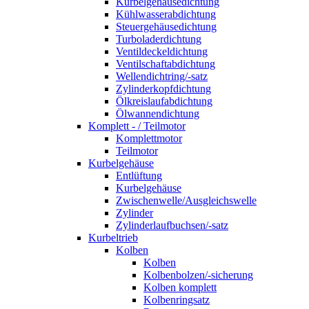
Kurbelgehäusedichtung
Kühlwasserabdichtung
Steuergehäusedichtung
Turboladerdichtung
Ventildeckeldichtung
Ventilschaftabdichtung
Wellendichtring/-satz
Zylinderkopfdichtung
Ölkreislaufabdichtung
Ölwannendichtung
Komplett - / Teilmotor
Komplettmotor
Teilmotor
Kurbelgehäuse
Entlüftung
Kurbelgehäuse
Zwischenwelle/Ausgleichswelle
Zylinder
Zylinderlaufbuchsen/-satz
Kurbeltrieb
Kolben
Kolben
Kolbenbolzen/-sicherung
Kolben komplett
Kolbenringsatz