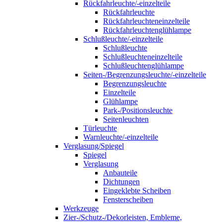
Rückfahrleuchte/-einzelteile
Rückfahrleuchte
Rückfahrleuchteneinzelteile
Rückfahrleuchtenglühlampe
Schlußleuchte/-einzelteile
Schlußleuchte
Schlußleuchteneinzelteile
Schlußleuchtenglühlampe
Seiten-/Begrenzungsleuchte/-einzelteile
Begrenzungsleuchte
Einzelteile
Glühlampe
Park-/Positionsleuchte
Seitenleuchten
Türleuchte
Warnleuchte/-einzelteile
Verglasung/Spiegel
Spiegel
Verglasung
Anbauteile
Dichtungen
Eingeklebte Scheiben
Fensterscheiben
Werkzeuge
Zier-/Schutz-/Dekorleisten, Embleme,