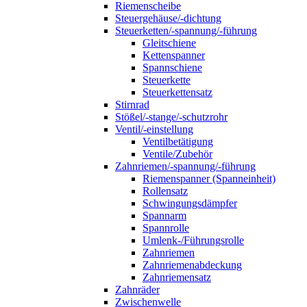
Riemenscheibe
Steuergehäuse/-dichtung
Steuerketten/-spannung/-führung
Gleitschiene
Kettenspanner
Spannschiene
Steuerkette
Steuerkettensatz
Stirnrad
Stößel/-stange/-schutzrohr
Ventil/-einstellung
Ventilbetätigung
Ventile/Zubehör
Zahnriemen/-spannung/-führung
Riemenspanner (Spanneinheit)
Rollensatz
Schwingungsdämpfer
Spannarm
Spannrolle
Umlenk-/Führungsrolle
Zahnriemen
Zahnriemenabdeckung
Zahnriemensatz
Zahnräder
Zwischenwelle