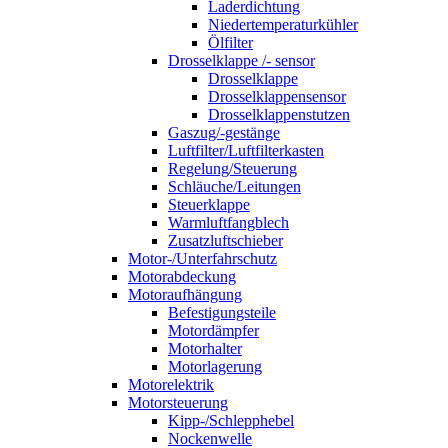
Laderdichtung
Niedertemperaturkühler
Ölfilter
Drosselklappe /- sensor
Drosselklappe
Drosselklappensensor
Drosselklappenstutzen
Gaszug/-gestänge
Luftfilter/Luftfilterkasten
Regelung/Steuerung
Schläuche/Leitungen
Steuerklappe
Warmluftfangblech
Zusatzluftschieber
Motor-/Unterfahrschutz
Motorabdeckung
Motoraufhängung
Befestigungsteile
Motordämpfer
Motorhalter
Motorlagerung
Motorelektrik
Motorsteuerung
Kipp-/Schlepphebel
Nockenwelle