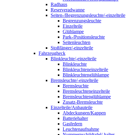
Radhaus
Reserveradwanne
Seiten-/Begrenzungsleuchte/-einzelteile
Begrenzungsleuchte
Einzelteile
Glühlampe
Park-/Positionsleuchte
Seitenleuchten
Stoßfänger/-einzelteile
Fahrzeugheck
Blinkleuchte/-einzelteile
Blinkleuchte
Blinkleuchteneinzelteile
Blinkleuchtenglühlampe
Bremsleuchte/-einzelteile
Bremsleuchte
Bremsleuchteneinzelteile
Bremsleuchtenglühlampe
Zusatz-Bremsleuchte
Einzelteile/Anbauteile
Abdeckungen/Kappen
Batteriehalter
Gasfedern
Leuchtenaufnahme
Nummernschildtafel/-halter