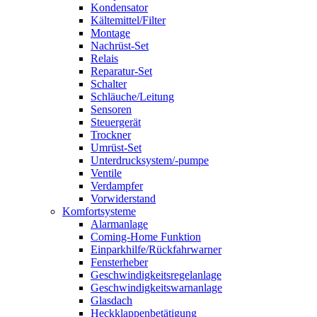
Kondensator
Kältemittel/Filter
Montage
Nachrüst-Set
Relais
Reparatur-Set
Schalter
Schläuche/Leitung
Sensoren
Steuergerät
Trockner
Umrüst-Set
Unterdrucksystem/-pumpe
Ventile
Verdampfer
Vorwiderstand
Komfortsysteme
Alarmanlage
Coming-Home Funktion
Einparkhilfe/Rückfahrwarner
Fensterheber
Geschwindigkeitsregelanlage
Geschwindigkeitswarnanlage
Glasdach
Heckklappenbetätigung