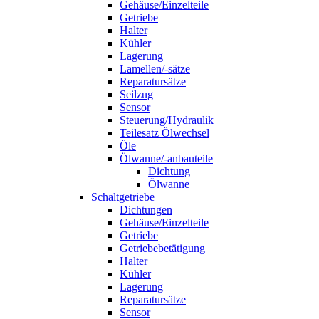
Gehäuse/Einzelteile
Getriebe
Halter
Kühler
Lagerung
Lamellen/-sätze
Reparatursätze
Seilzug
Sensor
Steuerung/Hydraulik
Teilesatz Ölwechsel
Öle
Ölwanne/-anbauteile
Dichtung
Ölwanne
Schaltgetriebe
Dichtungen
Gehäuse/Einzelteile
Getriebe
Getriebebetätigung
Halter
Kühler
Lagerung
Reparatursätze
Sensor