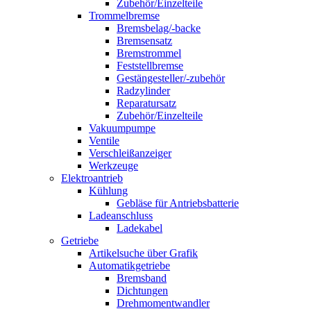
Zubehör/Einzelteile
Trommelbremse
Bremsbelag/-backe
Bremsensatz
Bremstrommel
Feststellbremse
Gestängesteller/-zubehör
Radzylinder
Reparatursatz
Zubehör/Einzelteile
Vakuumpumpe
Ventile
Verschleißanzeiger
Werkzeuge
Elektroantrieb
Kühlung
Gebläse für Antriebsbatterie
Ladeanschluss
Ladekabel
Getriebe
Artikelsuche über Grafik
Automatikgetriebe
Bremsband
Dichtungen
Drehmomentwandler