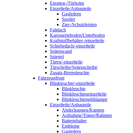
Einstieg-/Türholm
Einzelteile/Anbauteile
Gasfedern
Spoiler
Zier-/Schutzleisten
Faltdach
Karosserieboden/Unterboden
Kraftstoffbehälter-/einzelteile
Schiebedach/-einzelteile
Seitenwand
Spiegel
Türen/-einzelteile
Türscheibe/Seitenscheibe
Zusatz-Bremsleuchte
Fahrzeugfront
Blinkleuchte/-einzelteile
Blinkleuchte
Blinkleuchteneinzelteile
Blinkleuchtenglühlampe
Einzelteile/Anbauteile
Abdeckungen/Kappen
Aufnahme/Träger/Rahmen
Batteriehalter
Embleme
Gasfedern