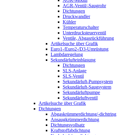
AGR-Modul
AGR-Ventil/-Saugrohr
Dichtungen
Druckwandler
Kühler
Temperaturschalter
Unterdrucksteuerventil
Ventile, Abgasrückführung
Artikelsuche über Grafik
Euro1-/Euro2-/D3-Umrüstung
Lambdaregelung
Sekundärlufteinblasung
Dichtungen
SLS-Anlage
SLS-Ventil
Sekundärluft-Pumpsystem
Sekundärluft-Saugsystem
Sekundärluftpumpe
Sekundärluftventil
Artikelsuche über Grafik
Dichtungen
Abgaskrümmerdichtung/-dichtring
Ansaugkrümmerdichtung
Dichtungsvollsatz
Kraftstoffabdichtung