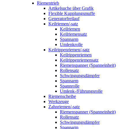
Riementrieb
Artikelsuche über Grafik
Flexible Kupplungsmuffe
Generatorfreilauf
Keilriemen/-satz
Keilriemen
Keilriemensatz
Spannarm
Umlenkrolle
Keilrippenriemen/-satz
Keilrippenriemen
Keilrippenriemensatz
Riemenspanner (Spanneinheit)
Rollensatz
Schwingungsdämpfer
Spannarm
Spannrolle
Umlenk-/Führungsrolle
Riemenscheibe
Werkzeuge
Zahnriemen/-satz
Riemenspanner (Spanneinheit)
Rollensatz
Schwingungsdämpfer
Spannarm