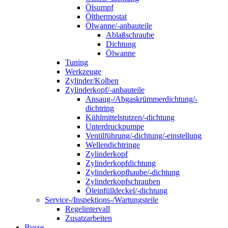
Ölsumpf
Ölthermostat
Ölwanne/-anbauteile
Ablaßschraube
Dichtung
Ölwanne
Tuning
Werkzeuge
Zylinder/Kolben
Zylinderkopf/-anbauteile
Ansaug-/Abgaskrümmerdichtung/-
dichtring
Kühlmittelstutzen/-dichtung
Unterdruckpumpe
Ventilführung/-dichtung/-einstellung
Wellendichtringe
Zylinderkopf
Zylinderkopfdichtung
Zylinderkopfhaube/-dichtung
Zylinderkopfschrauben
Öleinfülldeckel/-dichtung
Service-/Inspektions-/Wartungsteile
Regelintervall
Zusatzarbeiten
Busse