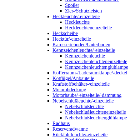
Spoiler
Zier-/Schutzleisten
Heckleuchte/-einzelteile
Heckleuchte
Heckleuchteneinzelteile
Heckscheibe
Hecktür/-einzelteile
Karosserieboden/Unterboden
Kennzeichenleuchte/-einzelteile
Kennzeichenleuchte
Kennzeichenleuchteneinzelteile
Kennzeichenleuchtenglühlampe
Kofferraum-/Laderaumklappe/-deckel
Kotflügel/Anbauteile
Kraftstoffbehälter-/einzelteile
Motorabdeckung
Motorhaube/-einzelteile/-dämmung
Nebelschlußleuchte/-einzelteile
Nebelschlußleuchte
Nebelschlußleuchteneinzelteile
Nebelschlußleuchtenglühlampe
Radhaus
Reserveradwanne
Rückfahrleuchte/-einzelteile