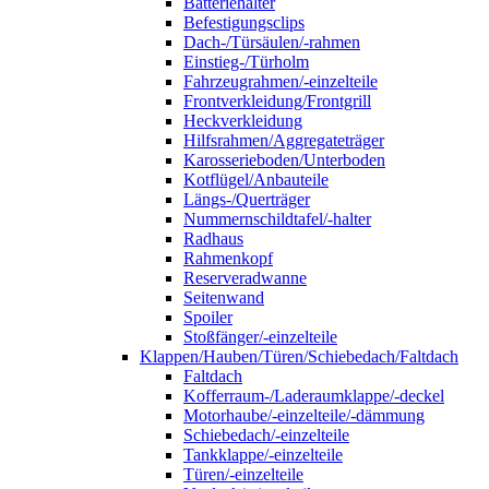
Batteriehalter
Befestigungsclips
Dach-/Türsäulen/-rahmen
Einstieg-/Türholm
Fahrzeugrahmen/-einzelteile
Frontverkleidung/Frontgrill
Heckverkleidung
Hilfsrahmen/Aggregateträger
Karosserieboden/Unterboden
Kotflügel/Anbauteile
Längs-/Querträger
Nummernschildtafel/-halter
Radhaus
Rahmenkopf
Reserveradwanne
Seitenwand
Spoiler
Stoßfänger/-einzelteile
Klappen/Hauben/Türen/Schiebedach/Faltdach
Faltdach
Kofferraum-/Laderaumklappe/-deckel
Motorhaube/-einzelteile/-dämmung
Schiebedach/-einzelteile
Tankklappe/-einzelteile
Türen/-einzelteile