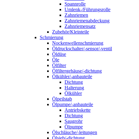
Spannrolle
Umlenk-/Führungsrolle
Zahnriemen
Zahnriemenabdeckung
Zahnriemensatz
Zubehör/Kleinteile
Schmierung
Nockenwellenschmierung
Öldruckschalter/-sensor/-ventil
Öldüse
Öle
Ölfilter
Ölfiltergehäuse/-dichtung
Ölkühler/-anbauteile
Dichtung
Halterung
Ölkühler
Ölpeilstab
Ölpumpe/-anbauteile
Antriebskette
Dichtung
Saugrohr
Ölpumpe
Ölschläuche/-leitungen
Ölsieb/-dichtung