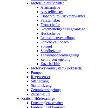
Motor/Relais/Schalter
Alarmanlage
Ausstellfenster
Einparkhilfe/Rückfahrwarner
Fensterheber
Frontscheibe
Geschwindigkeitsregelanlage
Heckscheibe
Lenksäulenverstellung
Schiebe-/Hubdach
Spiegel
Standheizung
Tankklappenentriegelung
Zentralverriegelung
Zuzieh-Hilfe
Motorvorwärmsystem (elektrisch)
Pumpen
Regensensor
Sitzheizung
Standheizung
Zentralverriegelung
Zuzieh-Hilfe
Kraftstoffförderanlage
Druckregler/-schalter
Fördereinheit komplett