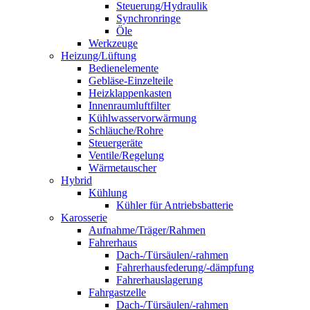
Steuerung/Hydraulik
Synchronringe
Öle
Werkzeuge
Heizung/Lüftung
Bedienelemente
Gebläse-Einzelteile
Heizklappenkasten
Innenraumluftfilter
Kühlwasservorwärmung
Schläuche/Rohre
Steuergeräte
Ventile/Regelung
Wärmetauscher
Hybrid
Kühlung
Kühler für Antriebsbatterie
Karosserie
Aufnahme/Träger/Rahmen
Fahrerhaus
Dach-/Türsäulen/-rahmen
Fahrerhausfederung/-dämpfung
Fahrerhauslagerung
Fahrgastzelle
Dach-/Türsäulen/-rahmen