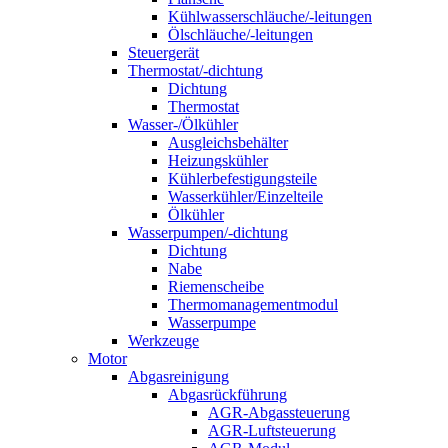
Kühlwasserschläuche/-leitungen
Ölschläuche/-leitungen
Steuergerät
Thermostat/-dichtung
Dichtung
Thermostat
Wasser-/Ölkühler
Ausgleichsbehälter
Heizungskühler
Kühlerbefestigungsteile
Wasserkühler/Einzelteile
Ölkühler
Wasserpumpen/-dichtung
Dichtung
Nabe
Riemenscheibe
Thermomanagementmodul
Wasserpumpe
Werkzeuge
Motor
Abgasreinigung
Abgasrückführung
AGR-Abgassteuerung
AGR-Luftsteuerung