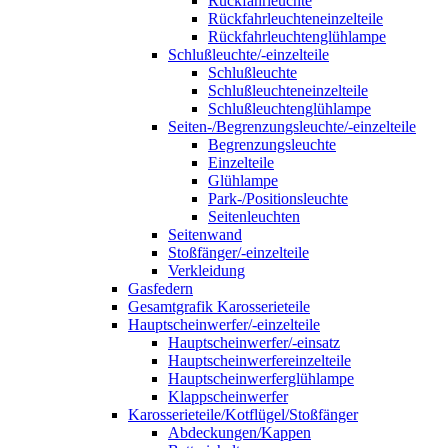
Rückfahrleuchte
Rückfahrleuchteneinzelteile
Rückfahrleuchtenglühlampe
Schlußleuchte/-einzelteile
Schlußleuchte
Schlußleuchteneinzelteile
Schlußleuchtenglühlampe
Seiten-/Begrenzungsleuchte/-einzelteile
Begrenzungsleuchte
Einzelteile
Glühlampe
Park-/Positionsleuchte
Seitenleuchten
Seitenwand
Stoßfänger/-einzelteile
Verkleidung
Gasfedern
Gesamtgrafik Karosserieteile
Hauptscheinwerfer/-einzelteile
Hauptscheinwerfer/-einsatz
Hauptscheinwerfereinzelteile
Hauptscheinwerferglühlampe
Klappscheinwerfer
Karosserieteile/Kotflügel/Stoßfänger
Abdeckungen/Kappen