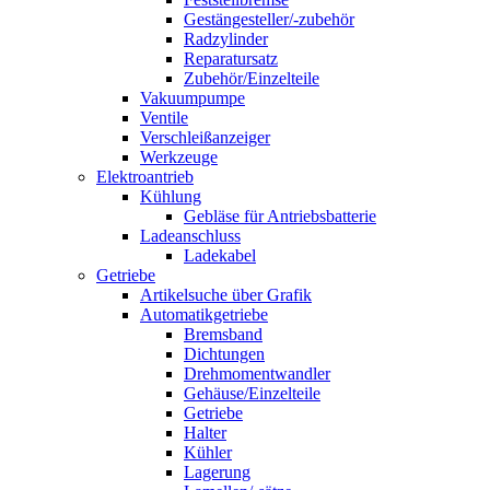
Gestängesteller/-zubehör
Radzylinder
Reparatursatz
Zubehör/Einzelteile
Vakuumpumpe
Ventile
Verschleißanzeiger
Werkzeuge
Elektroantrieb
Kühlung
Gebläse für Antriebsbatterie
Ladeanschluss
Ladekabel
Getriebe
Artikelsuche über Grafik
Automatikgetriebe
Bremsband
Dichtungen
Drehmomentwandler
Gehäuse/Einzelteile
Getriebe
Halter
Kühler
Lagerung