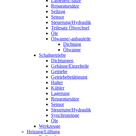
Lamellen/-sätze
Reparatursätze
Seilzug
Sensor
Steuerung/Hydraulik
Teilesatz Ölwechsel
Öle
Ölwanne/-anbauteile
Dichtung
Ölwanne
Schaltgetriebe
Dichtungen
Gehäuse/Einzelteile
Getriebe
Getriebebetätigung
Halter
Kühler
Lagerung
Reparatursätze
Sensor
Steuerung/Hydraulik
Synchronringe
Öle
Werkzeuge
Heizung/Lüftung