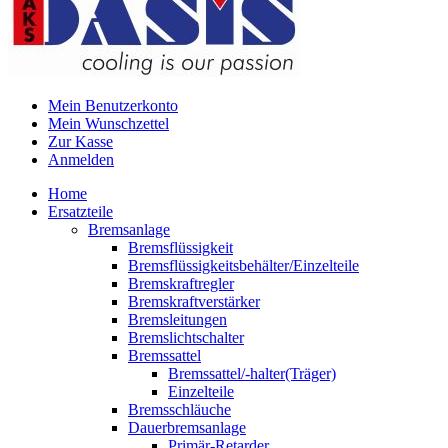
Mein Benutzerkonto
Mein Wunschzettel
Zur Kasse
Anmelden
Home
Ersatzteile
Bremsanlage
Bremsflüssigkeit
Bremsflüssigkeitsbehälter/Einzelteile
Bremskraftregler
Bremskraftverstärker
Bremsleitungen
Bremslichtschalter
Bremssattel
Bremssattel/-halter(Träger)
Einzelteile
Bremsschläuche
Dauerbremsanlage
Primär-Retarder