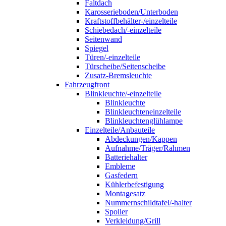
Faltdach
Karosserieboden/Unterboden
Kraftstoffbehälter-/einzelteile
Schiebedach/-einzelteile
Seitenwand
Spiegel
Türen/-einzelteile
Türscheibe/Seitenscheibe
Zusatz-Bremsleuchte
Fahrzeugfront
Blinkleuchte/-einzelteile
Blinkleuchte
Blinkleuchteneinzelteile
Blinkleuchtenglühlampe
Einzelteile/Anbauteile
Abdeckungen/Kappen
Aufnahme/Träger/Rahmen
Batteriehalter
Embleme
Gasfedern
Kühlerbefestigung
Montagesatz
Nummernschildtafel/-halter
Spoiler
Verkleidung/Grill