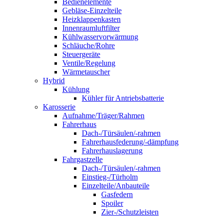
Bedienelemente
Gebläse-Einzelteile
Heizklappenkasten
Innenraumluftfilter
Kühlwasservorwärmung
Schläuche/Rohre
Steuergeräte
Ventile/Regelung
Wärmetauscher
Hybrid
Kühlung
Kühler für Antriebsbatterie
Karosserie
Aufnahme/Träger/Rahmen
Fahrerhaus
Dach-/Türsäulen/-rahmen
Fahrerhausfederung/-dämpfung
Fahrerhauslagerung
Fahrgastzelle
Dach-/Türsäulen/-rahmen
Einstieg-/Türholm
Einzelteile/Anbauteile
Gasfedern
Spoiler
Zier-/Schutzleisten