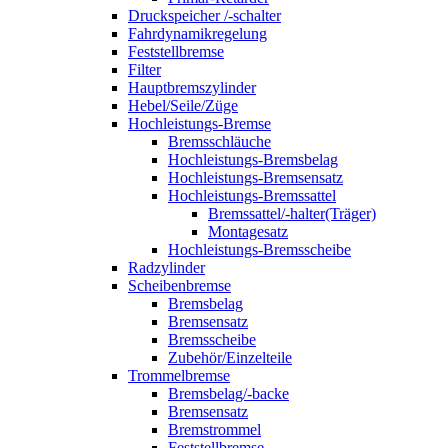
Druckspeicher /-schalter
Fahrdynamikregelung
Feststellbremse
Filter
Hauptbremszylinder
Hebel/Seile/Züge
Hochleistungs-Bremse
Bremsschläuche
Hochleistungs-Bremsbelag
Hochleistungs-Bremsensatz
Hochleistungs-Bremssattel
Bremssattel/-halter(Träger)
Montagesatz
Hochleistungs-Bremsscheibe
Radzylinder
Scheibenbremse
Bremsbelag
Bremsensatz
Bremsscheibe
Zubehör/Einzelteile
Trommelbremse
Bremsbelag/-backe
Bremsensatz
Bremstrommel
Feststellbremse