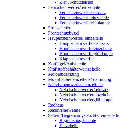
Zier-/Schutzleisten
Fernscheinwerfer/-einzelteile
Fernscheinwerfer/-einsatz
Fernscheinwerfereinzelteile
Fernscheinwerferglühlampe
Frontscheibe
Frontschutzbügel
Hauptscheinwerfer/-einzelteile
Hauptscheinwerfer/-einsatz
Hauptscheinwerfereinzelteile
Hauptscheinwerferglühlampe
Klappscheinwerfer
Kotflügel/Anbauteile
Kraftstoffbehälter-/einzelteile
Motorabdeckung
Motorhaube/-einzelteile/-dämmung
Nebelscheinwerfer/-einzelteile
Nebelscheinwerfer/-einsatz
Nebelscheinwerfereinzelteile
Nebelscheinwerferglühlampe
Radhaus
Reserveradwanne
Seiten-/Begrenzungsleuchte/-einzelteile
Begrenzungsleuchte
Einzelteile