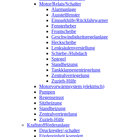
Motor/Relais/Schalter
Alarmanlage
Ausstellfenster
Einparkhilfe/Rückfahrwarner
Fensterheber
Frontscheibe
Geschwindigkeitsregelanlage
Heckscheibe
Lenksäulenverstellung
Schiebe-/Hubdach
Spiegel
Standheizung
Tankklappenentriegelung
Zentralverriegelung
Zuzieh-Hilfe
Motorvorwärmsystem (elektrisch)
Pumpen
Regensensor
Sitzheizung
Standheizung
Zentralverriegelung
Zuzieh-Hilfe
Kraftstoffförderanlage
Druckregler/-schalter
Fördereinheit komplett