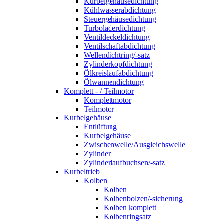
Kurbelgehäusedichtung
Kühlwasserabdichtung
Steuergehäusedichtung
Turboladerdichtung
Ventildeckeldichtung
Ventilschaftabdichtung
Wellendichtring/-satz
Zylinderkopfdichtung
Ölkreislaufabdichtung
Ölwannendichtung
Komplett - / Teilmotor
Komplettmotor
Teilmotor
Kurbelgehäuse
Entlüftung
Kurbelgehäuse
Zwischenwelle/Ausgleichswelle
Zylinder
Zylinderlaufbuchsen/-satz
Kurbeltrieb
Kolben
Kolben
Kolbenbolzen/-sicherung
Kolben komplett
Kolbenringsatz