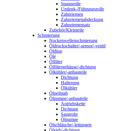
Spannrolle
Umlenk-/Führungsrolle
Zahnriemen
Zahnriemenabdeckung
Zahnriemensatz
Zubehör/Kleinteile
Schmierung
Nockenwellenschmierung
Öldruckschalter/-sensor/-ventil
Öldüse
Öle
Ölfilter
Ölfiltergehäuse/-dichtung
Ölkühler/-anbauteile
Dichtung
Halterung
Ölkühler
Ölpeilstab
Ölpumpe/-anbauteile
Antriebskette
Dichtung
Saugrohr
Ölpumpe
Ölschläuche/-leitungen
Ölsieb/-dichtung