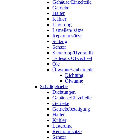
Gehäuse/Einzelteile
Getriebe
Halter
Kühler
Lagerung
Lamellen/-sätze
Reparatursätze
Seilzug
Sensor
Steuerung/Hydraulik
Teilesatz Ölwechsel
Öle
Ölwanne/-anbauteile
Dichtung
Ölwanne
Schaltgetriebe
Dichtungen
Gehäuse/Einzelteile
Getriebe
Getriebebetätigung
Halter
Kühler
Lagerung
Reparatursätze
Sensor