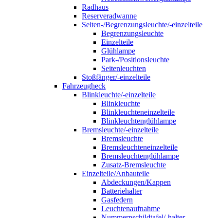
Radhaus
Reserveradwanne
Seiten-/Begrenzungsleuchte/-einzelteile
Begrenzungsleuchte
Einzelteile
Glühlampe
Park-/Positionsleuchte
Seitenleuchten
Stoßfänger/-einzelteile
Fahrzeugheck
Blinkleuchte/-einzelteile
Blinkleuchte
Blinkleuchteneinzelteile
Blinkleuchtenglühlampe
Bremsleuchte/-einzelteile
Bremsleuchte
Bremsleuchteneinzelteile
Bremsleuchtenglühlampe
Zusatz-Bremsleuchte
Einzelteile/Anbauteile
Abdeckungen/Kappen
Batteriehalter
Gasfedern
Leuchtenaufnahme
Nummernschildtafel/-halter