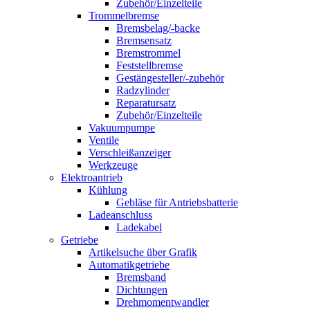
Zubehör/Einzelteile
Trommelbremse
Bremsbelag/-backe
Bremsensatz
Bremstrommel
Feststellbremse
Gestängesteller/-zubehör
Radzylinder
Reparatursatz
Zubehör/Einzelteile
Vakuumpumpe
Ventile
Verschleißanzeiger
Werkzeuge
Elektroantrieb
Kühlung
Gebläse für Antriebsbatterie
Ladeanschluss
Ladekabel
Getriebe
Artikelsuche über Grafik
Automatikgetriebe
Bremsband
Dichtungen
Drehmomentwandler