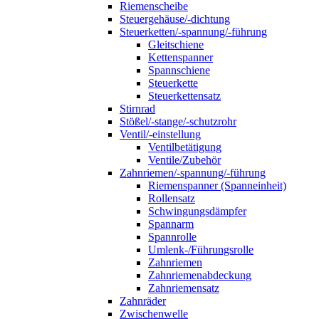
Riemenscheibe
Steuergehäuse/-dichtung
Steuerketten/-spannung/-führung
Gleitschiene
Kettenspanner
Spannschiene
Steuerkette
Steuerkettensatz
Stirnrad
Stößel/-stange/-schutzrohr
Ventil/-einstellung
Ventilbetätigung
Ventile/Zubehör
Zahnriemen/-spannung/-führung
Riemenspanner (Spanneinheit)
Rollensatz
Schwingungsdämpfer
Spannarm
Spannrolle
Umlenk-/Führungsrolle
Zahnriemen
Zahnriemenabdeckung
Zahnriemensatz
Zahnräder
Zwischenwelle