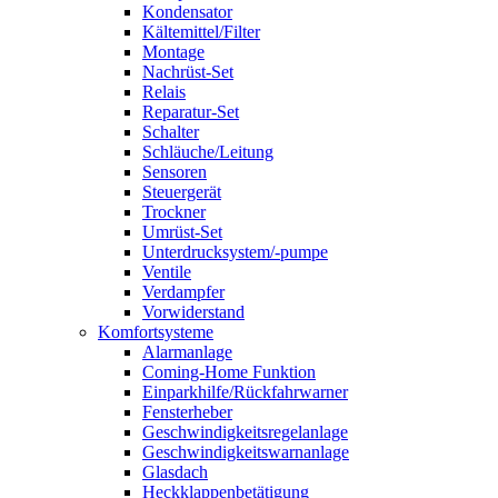
Kondensator
Kältemittel/Filter
Montage
Nachrüst-Set
Relais
Reparatur-Set
Schalter
Schläuche/Leitung
Sensoren
Steuergerät
Trockner
Umrüst-Set
Unterdrucksystem/-pumpe
Ventile
Verdampfer
Vorwiderstand
Komfortsysteme
Alarmanlage
Coming-Home Funktion
Einparkhilfe/Rückfahrwarner
Fensterheber
Geschwindigkeitsregelanlage
Geschwindigkeitswarnanlage
Glasdach
Heckklappenbetätigung