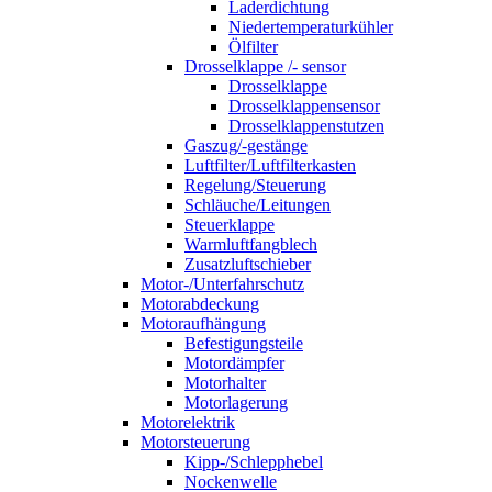
Laderdichtung
Niedertemperaturkühler
Ölfilter
Drosselklappe /- sensor
Drosselklappe
Drosselklappensensor
Drosselklappenstutzen
Gaszug/-gestänge
Luftfilter/Luftfilterkasten
Regelung/Steuerung
Schläuche/Leitungen
Steuerklappe
Warmluftfangblech
Zusatzluftschieber
Motor-/Unterfahrschutz
Motorabdeckung
Motoraufhängung
Befestigungsteile
Motordämpfer
Motorhalter
Motorlagerung
Motorelektrik
Motorsteuerung
Kipp-/Schlepphebel
Nockenwelle