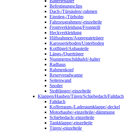
Batteriehalter
Befestigungsclips
Dach-/Türsäulen/-rahmen
Einstieg-/Türholm
Fahrzeugrahmen/-einzelteile
Frontverkleidung/Frontgrill
Heckverkleidung
Hilfsrahmen/Aggregateträger
Karosserieboden/Unterboden
Kotflügel/Anbauteile
Längs-/Querträger
Nummernschildtafel/-halter
Radhaus
Rahmenkopf
Reserveradwanne
Seitenwand
Spoiler
Stoßfänger/-einzelteile
Klappen/Hauben/Türen/Schiebedach/Faltdach
Faltdach
Kofferraum-/Laderaumklappe/-deckel
Motorhaube/-einzelteile/-dämmung
Schiebedach/-einzelteile
Tankklappe/-einzelteile
Türen/-einzelteile