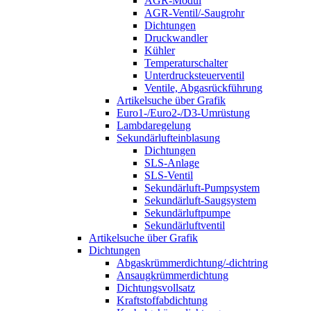
AGR-Modul
AGR-Ventil/-Saugrohr
Dichtungen
Druckwandler
Kühler
Temperaturschalter
Unterdrucksteuerventil
Ventile, Abgasrückführung
Artikelsuche über Grafik
Euro1-/Euro2-/D3-Umrüstung
Lambdaregelung
Sekundärlufteinblasung
Dichtungen
SLS-Anlage
SLS-Ventil
Sekundärluft-Pumpsystem
Sekundärluft-Saugsystem
Sekundärluftpumpe
Sekundärluftventil
Artikelsuche über Grafik
Dichtungen
Abgaskrümmerdichtung/-dichtring
Ansaugkrümmerdichtung
Dichtungsvollsatz
Kraftstoffabdichtung