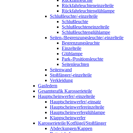
Rückfahrleuchte
Rückfahrleuchteneinzelteile
Rückfahrleuchtenglühlampe
Schlußleuchte/-einzelteile
Schlußleuchte
Schlußleuchteneinzelteile
Schlußleuchtenglühlampe
Seiten-/Begrenzungsleuchte/-einzelteile
Begrenzungsleuchte
Einzelteile
Glühlampe
Park-/Positionsleuchte
Seitenleuchten
Seitenwand
Stoßfänger/-einzelteile
Verkleidung
Gasfedern
Gesamtgrafik Karosserieteile
Hauptscheinwerfer/-einzelteile
Hauptscheinwerfer/-einsatz
Hauptscheinwerfereinzelteile
Hauptscheinwerferglühlampe
Klappscheinwerfer
Karosserieteile/Kotflügel/Stoßfänger
Abdeckungen/Kappen