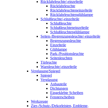
Rückfahrleuchte/-einzelteile
Rückfahrleuchte
Rückfahrleuchteneinzelteile
Rückfahrleuchtenglühlampe
Schlußleuchte/-einzelteile
Schlußleuchte
Schlußleuchteneinzelteile
Schlußleuchtenglühlampe
Seiten-/Begrenzungsleuchte/-einzelteile
Begrenzungsleuchte
Einzelteile
Glühlampe
Park-/Positionsleuchte
Seitenleuchten
Türleuchte
Warnleuchte/-einzelteile
Verglasung/Spiegel
Spiegel
Verglasung
Anbauteile
Dichtungen
Eingeklebte Scheiben
Fensterscheiben
Werkzeuge
Zier-/Schutz-/Dekorleisten, Embleme,