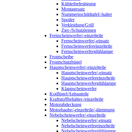
Kühlerbefestigung
Montagesatz
Nummernschildtafel/-halter
Spoiler
Verkleidung/Grill
Zier-/Schutzleisten
Fernscheinwerfer/-einzelteile
Fernscheinwerfer/-einsatz
Fernscheinwerfereinzelteile
Fernscheinwerferglühlampe
Frontscheibe
Frontschutzbügel
Hauptscheinwerfer/-einzelteile
Hauptscheinwerfer/-einsatz
Hauptscheinwerfereinzelteile
Hauptscheinwerferglühlampe
Klappscheinwerfer
Kotflügel/Anbauteile
Kraftstoffbehälter-/einzelteile
Motorabdeckung
Motorhaube/-einzelteile/-dämmung
Nebelscheinwerfer/-einzelteile
Nebelscheinwerfer/-einsatz
Nebelscheinwerfereinzelteile
Nebelscheinwerferglühlampe