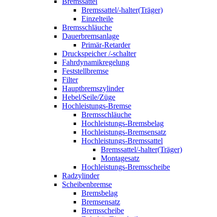
Bremssattel
Bremssattel/-halter(Träger)
Einzelteile
Bremsschläuche
Dauerbremsanlage
Primär-Retarder
Druckspeicher /-schalter
Fahrdynamikregelung
Feststellbremse
Filter
Hauptbremszylinder
Hebel/Seile/Züge
Hochleistungs-Bremse
Bremsschläuche
Hochleistungs-Bremsbelag
Hochleistungs-Bremsensatz
Hochleistungs-Bremssattel
Bremssattel/-halter(Träger)
Montagesatz
Hochleistungs-Bremsscheibe
Radzylinder
Scheibenbremse
Bremsbelag
Bremsensatz
Bremsscheibe