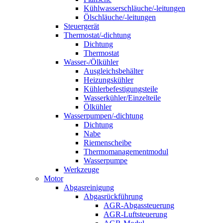
Kühlwasserschläuche/-leitungen
Ölschläuche/-leitungen
Steuergerät
Thermostat/-dichtung
Dichtung
Thermostat
Wasser-/Ölkühler
Ausgleichsbehälter
Heizungskühler
Kühlerbefestigungsteile
Wasserkühler/Einzelteile
Ölkühler
Wasserpumpen/-dichtung
Dichtung
Nabe
Riemenscheibe
Thermomanagementmodul
Wasserpumpe
Werkzeuge
Motor
Abgasreinigung
Abgasrückführung
AGR-Abgassteuerung
AGR-Luftsteuerung