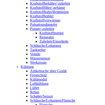
Kraftstoffbehälter/-zubehör
Kraftstofffilter/-gehäuse
Kraftstoffhahn/Betätigung
Kraftstoffkühler
Kraftstoffvorwärmer
Pulsationsdämpfer
Pumpe/-zubehör
Kraftstoffpumpe
Reparatur
Zubehör/Einzelteile
Schläuche/Leitungen
Tankgeber
Ventile
Wassersensor
Werkzeuge
Kühlung
Artikelsuche über Grafik
Frostschutz
Kühlmodul
Luftkühlung
Lüfter
Relais
Schalter/Sensor
Schläuche/Leitungen/Flansche
Flansche