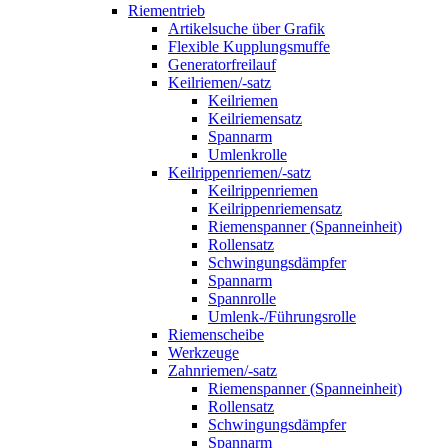
Riementrieb
Artikelsuche über Grafik
Flexible Kupplungsmuffe
Generatorfreilauf
Keilriemen/-satz
Keilriemen
Keilriemensatz
Spannarm
Umlenkrolle
Keilrippenriemen/-satz
Keilrippenriemen
Keilrippenriemensatz
Riemenspanner (Spanneinheit)
Rollensatz
Schwingungsdämpfer
Spannarm
Spannrolle
Umlenk-/Führungsrolle
Riemenscheibe
Werkzeuge
Zahnriemen/-satz
Riemenspanner (Spanneinheit)
Rollensatz
Schwingungsdämpfer
Spannarm