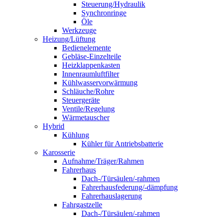
Steuerung/Hydraulik
Synchronringe
Öle
Werkzeuge
Heizung/Lüftung
Bedienelemente
Gebläse-Einzelteile
Heizklappenkasten
Innenraumluftfilter
Kühlwasservorwärmung
Schläuche/Rohre
Steuergeräte
Ventile/Regelung
Wärmetauscher
Hybrid
Kühlung
Kühler für Antriebsbatterie
Karosserie
Aufnahme/Träger/Rahmen
Fahrerhaus
Dach-/Türsäulen/-rahmen
Fahrerhausfederung/-dämpfung
Fahrerhauslagerung
Fahrgastzelle
Dach-/Türsäulen/-rahmen