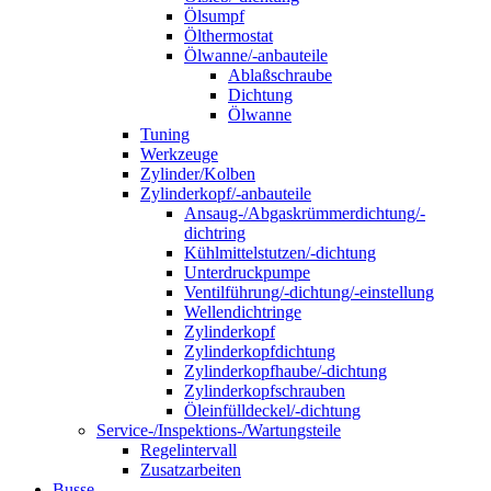
Ölsumpf
Ölthermostat
Ölwanne/-anbauteile
Ablaßschraube
Dichtung
Ölwanne
Tuning
Werkzeuge
Zylinder/Kolben
Zylinderkopf/-anbauteile
Ansaug-/Abgaskrümmerdichtung/-
dichtring
Kühlmittelstutzen/-dichtung
Unterdruckpumpe
Ventilführung/-dichtung/-einstellung
Wellendichtringe
Zylinderkopf
Zylinderkopfdichtung
Zylinderkopfhaube/-dichtung
Zylinderkopfschrauben
Öleinfülldeckel/-dichtung
Service-/Inspektions-/Wartungsteile
Regelintervall
Zusatzarbeiten
Busse