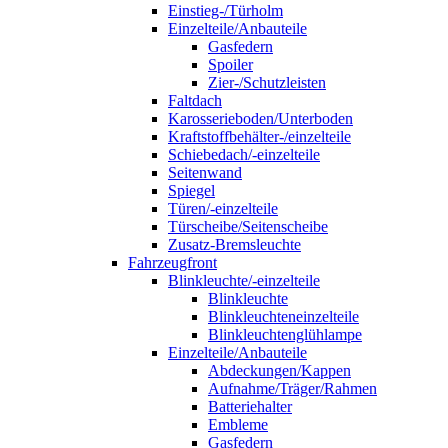
Einstieg-/Türholm
Einzelteile/Anbauteile
Gasfedern
Spoiler
Zier-/Schutzleisten
Faltdach
Karosserieboden/Unterboden
Kraftstoffbehälter-/einzelteile
Schiebedach/-einzelteile
Seitenwand
Spiegel
Türen/-einzelteile
Türscheibe/Seitenscheibe
Zusatz-Bremsleuchte
Fahrzeugfront
Blinkleuchte/-einzelteile
Blinkleuchte
Blinkleuchteneinzelteile
Blinkleuchtenglühlampe
Einzelteile/Anbauteile
Abdeckungen/Kappen
Aufnahme/Träger/Rahmen
Batteriehalter
Embleme
Gasfedern