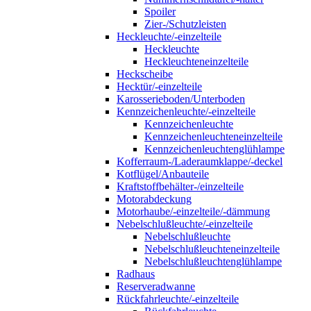
Spoiler
Zier-/Schutzleisten
Heckleuchte/-einzelteile
Heckleuchte
Heckleuchteneinzelteile
Heckscheibe
Hecktür/-einzelteile
Karosserieboden/Unterboden
Kennzeichenleuchte/-einzelteile
Kennzeichenleuchte
Kennzeichenleuchteneinzelteile
Kennzeichenleuchtenglühlampe
Kofferraum-/Laderaumklappe/-deckel
Kotflügel/Anbauteile
Kraftstoffbehälter-/einzelteile
Motorabdeckung
Motorhaube/-einzelteile/-dämmung
Nebelschlußleuchte/-einzelteile
Nebelschlußleuchte
Nebelschlußleuchteneinzelteile
Nebelschlußleuchtenglühlampe
Radhaus
Reserveradwanne
Rückfahrleuchte/-einzelteile