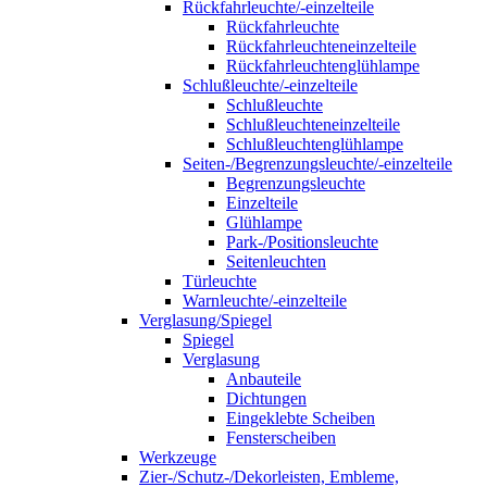
Rückfahrleuchte/-einzelteile
Rückfahrleuchte
Rückfahrleuchteneinzelteile
Rückfahrleuchtenglühlampe
Schlußleuchte/-einzelteile
Schlußleuchte
Schlußleuchteneinzelteile
Schlußleuchtenglühlampe
Seiten-/Begrenzungsleuchte/-einzelteile
Begrenzungsleuchte
Einzelteile
Glühlampe
Park-/Positionsleuchte
Seitenleuchten
Türleuchte
Warnleuchte/-einzelteile
Verglasung/Spiegel
Spiegel
Verglasung
Anbauteile
Dichtungen
Eingeklebte Scheiben
Fensterscheiben
Werkzeuge
Zier-/Schutz-/Dekorleisten, Embleme,