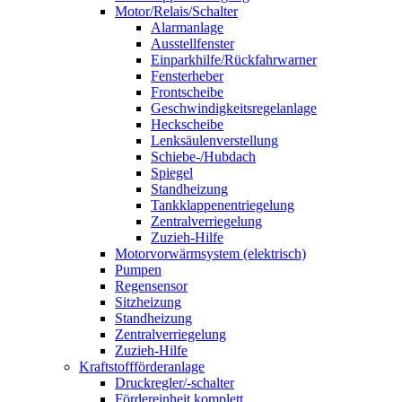
Motor/Relais/Schalter
Alarmanlage
Ausstellfenster
Einparkhilfe/Rückfahrwarner
Fensterheber
Frontscheibe
Geschwindigkeitsregelanlage
Heckscheibe
Lenksäulenverstellung
Schiebe-/Hubdach
Spiegel
Standheizung
Tankklappenentriegelung
Zentralverriegelung
Zuzieh-Hilfe
Motorvorwärmsystem (elektrisch)
Pumpen
Regensensor
Sitzheizung
Standheizung
Zentralverriegelung
Zuzieh-Hilfe
Kraftstoffförderanlage
Druckregler/-schalter
Fördereinheit komplett