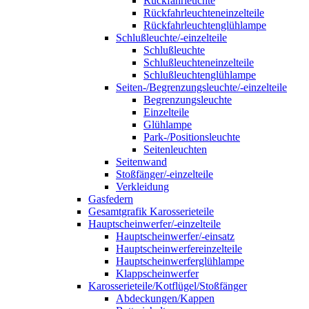
Rückfahrleuchte
Rückfahrleuchteneinzelteile
Rückfahrleuchtenglühlampe
Schlußleuchte/-einzelteile
Schlußleuchte
Schlußleuchteneinzelteile
Schlußleuchtenglühlampe
Seiten-/Begrenzungsleuchte/-einzelteile
Begrenzungsleuchte
Einzelteile
Glühlampe
Park-/Positionsleuchte
Seitenleuchten
Seitenwand
Stoßfänger/-einzelteile
Verkleidung
Gasfedern
Gesamtgrafik Karosserieteile
Hauptscheinwerfer/-einzelteile
Hauptscheinwerfer/-einsatz
Hauptscheinwerfereinzelteile
Hauptscheinwerferglühlampe
Klappscheinwerfer
Karosserieteile/Kotflügel/Stoßfänger
Abdeckungen/Kappen