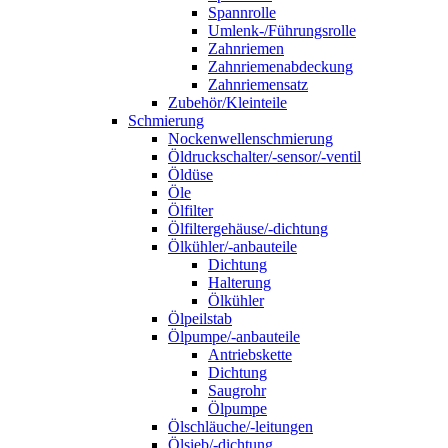
Spannrolle
Umlenk-/Führungsrolle
Zahnriemen
Zahnriemenabdeckung
Zahnriemensatz
Zubehör/Kleinteile
Schmierung
Nockenwellenschmierung
Öldruckschalter/-sensor/-ventil
Öldüse
Öle
Ölfilter
Ölfiltergehäuse/-dichtung
Ölkühler/-anbauteile
Dichtung
Halterung
Ölkühler
Ölpeilstab
Ölpumpe/-anbauteile
Antriebskette
Dichtung
Saugrohr
Ölpumpe
Ölschläuche/-leitungen
Ölsieb/-dichtung