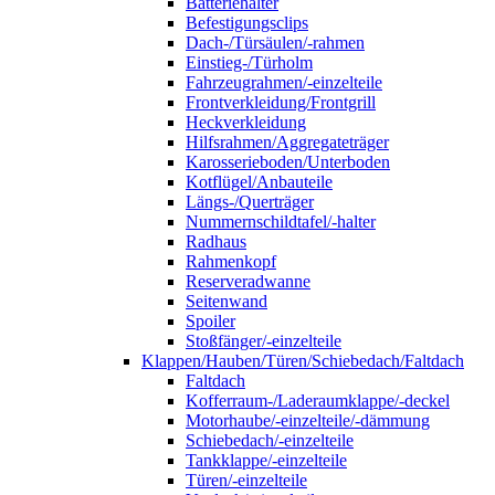
Batteriehalter
Befestigungsclips
Dach-/Türsäulen/-rahmen
Einstieg-/Türholm
Fahrzeugrahmen/-einzelteile
Frontverkleidung/Frontgrill
Heckverkleidung
Hilfsrahmen/Aggregateträger
Karosserieboden/Unterboden
Kotflügel/Anbauteile
Längs-/Querträger
Nummernschildtafel/-halter
Radhaus
Rahmenkopf
Reserveradwanne
Seitenwand
Spoiler
Stoßfänger/-einzelteile
Klappen/Hauben/Türen/Schiebedach/Faltdach
Faltdach
Kofferraum-/Laderaumklappe/-deckel
Motorhaube/-einzelteile/-dämmung
Schiebedach/-einzelteile
Tankklappe/-einzelteile
Türen/-einzelteile