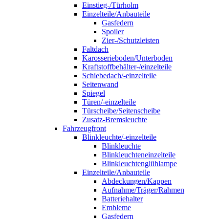
Einstieg-/Türholm
Einzelteile/Anbauteile
Gasfedern
Spoiler
Zier-/Schutzleisten
Faltdach
Karosserieboden/Unterboden
Kraftstoffbehälter-/einzelteile
Schiebedach/-einzelteile
Seitenwand
Spiegel
Türen/-einzelteile
Türscheibe/Seitenscheibe
Zusatz-Bremsleuchte
Fahrzeugfront
Blinkleuchte/-einzelteile
Blinkleuchte
Blinkleuchteneinzelteile
Blinkleuchtenglühlampe
Einzelteile/Anbauteile
Abdeckungen/Kappen
Aufnahme/Träger/Rahmen
Batteriehalter
Embleme
Gasfedern