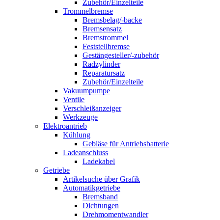
Zubehör/Einzelteile
Trommelbremse
Bremsbelag/-backe
Bremsensatz
Bremstrommel
Feststellbremse
Gestängesteller/-zubehör
Radzylinder
Reparatursatz
Zubehör/Einzelteile
Vakuumpumpe
Ventile
Verschleißanzeiger
Werkzeuge
Elektroantrieb
Kühlung
Gebläse für Antriebsbatterie
Ladeanschluss
Ladekabel
Getriebe
Artikelsuche über Grafik
Automatikgetriebe
Bremsband
Dichtungen
Drehmomentwandler