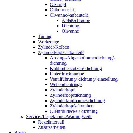
Ölsumpf
Ölthermostat
Ölwanne/-anbauteile
Ablaßschraube
Dichtung
Ölwanne
Tuning
Werkzeuge
Zylinder/Kolben
Zylinderkopf/-anbauteile
Ansaug-/Abgaskrümmerdichtung/-
dichtring
Kühlmittelstutzen/-dichtung
Unterdruckpumpe
Ventilführung/-dichtung/-einstellung
Wellendichtringe
Zylinderkopf
Zylinderkopfdichtung
Zylinderkopfhaube/-dichtung
Zylinderkopfschrauben
Öleinfülldeckel/-dichtung
Service-/Inspektions-/Wartungsteile
Regelintervall
Zusatzarbeiten
Busse