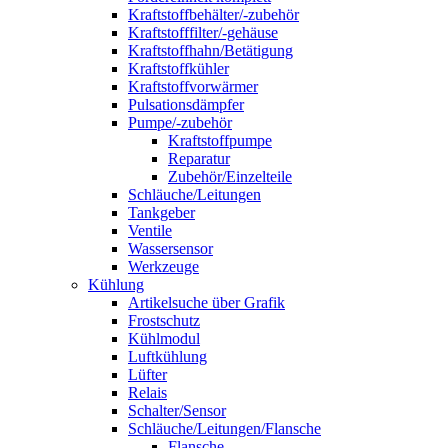
Kraftstoffbehälter/-zubehör
Kraftstofffilter/-gehäuse
Kraftstoffhahn/Betätigung
Kraftstoffkühler
Kraftstoffvorwärmer
Pulsationsdämpfer
Pumpe/-zubehör
Kraftstoffpumpe
Reparatur
Zubehör/Einzelteile
Schläuche/Leitungen
Tankgeber
Ventile
Wassersensor
Werkzeuge
Kühlung
Artikelsuche über Grafik
Frostschutz
Kühlmodul
Luftkühlung
Lüfter
Relais
Schalter/Sensor
Schläuche/Leitungen/Flansche
Flansche