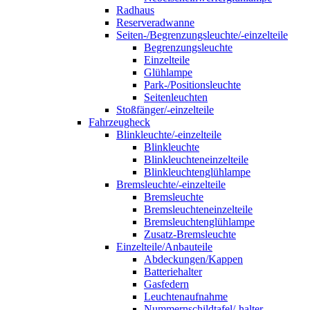
Radhaus
Reserveradwanne
Seiten-/Begrenzungsleuchte/-einzelteile
Begrenzungsleuchte
Einzelteile
Glühlampe
Park-/Positionsleuchte
Seitenleuchten
Stoßfänger/-einzelteile
Fahrzeugheck
Blinkleuchte/-einzelteile
Blinkleuchte
Blinkleuchteneinzelteile
Blinkleuchtenglühlampe
Bremsleuchte/-einzelteile
Bremsleuchte
Bremsleuchteneinzelteile
Bremsleuchtenglühlampe
Zusatz-Bremsleuchte
Einzelteile/Anbauteile
Abdeckungen/Kappen
Batteriehalter
Gasfedern
Leuchtenaufnahme
Nummernschildtafel/-halter