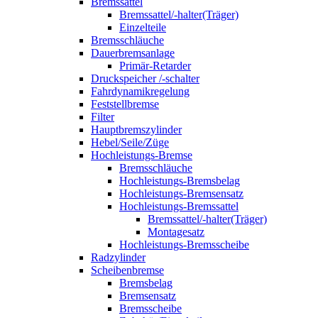
Bremssattel
Bremssattel/-halter(Träger)
Einzelteile
Bremsschläuche
Dauerbremsanlage
Primär-Retarder
Druckspeicher /-schalter
Fahrdynamikregelung
Feststellbremse
Filter
Hauptbremszylinder
Hebel/Seile/Züge
Hochleistungs-Bremse
Bremsschläuche
Hochleistungs-Bremsbelag
Hochleistungs-Bremsensatz
Hochleistungs-Bremssattel
Bremssattel/-halter(Träger)
Montagesatz
Hochleistungs-Bremsscheibe
Radzylinder
Scheibenbremse
Bremsbelag
Bremsensatz
Bremsscheibe