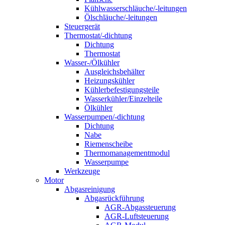
Kühlwasserschläuche/-leitungen
Ölschläuche/-leitungen
Steuergerät
Thermostat/-dichtung
Dichtung
Thermostat
Wasser-/Ölkühler
Ausgleichsbehälter
Heizungskühler
Kühlerbefestigungsteile
Wasserkühler/Einzelteile
Ölkühler
Wasserpumpen/-dichtung
Dichtung
Nabe
Riemenscheibe
Thermomanagementmodul
Wasserpumpe
Werkzeuge
Motor
Abgasreinigung
Abgasrückführung
AGR-Abgassteuerung
AGR-Luftsteuerung