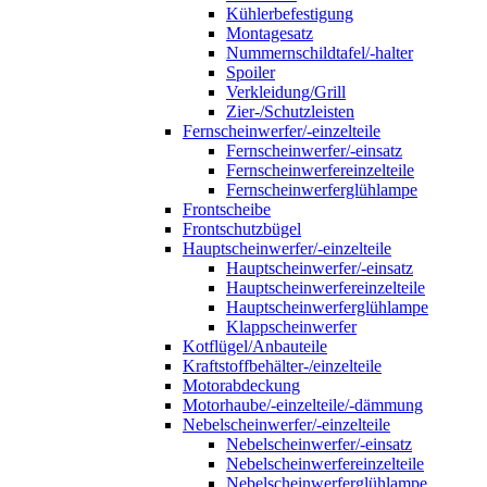
Kühlerbefestigung
Montagesatz
Nummernschildtafel/-halter
Spoiler
Verkleidung/Grill
Zier-/Schutzleisten
Fernscheinwerfer/-einzelteile
Fernscheinwerfer/-einsatz
Fernscheinwerfereinzelteile
Fernscheinwerferglühlampe
Frontscheibe
Frontschutzbügel
Hauptscheinwerfer/-einzelteile
Hauptscheinwerfer/-einsatz
Hauptscheinwerfereinzelteile
Hauptscheinwerferglühlampe
Klappscheinwerfer
Kotflügel/Anbauteile
Kraftstoffbehälter-/einzelteile
Motorabdeckung
Motorhaube/-einzelteile/-dämmung
Nebelscheinwerfer/-einzelteile
Nebelscheinwerfer/-einsatz
Nebelscheinwerfereinzelteile
Nebelscheinwerferglühlampe