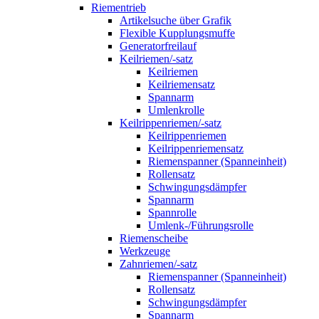
Riementrieb
Artikelsuche über Grafik
Flexible Kupplungsmuffe
Generatorfreilauf
Keilriemen/-satz
Keilriemen
Keilriemensatz
Spannarm
Umlenkrolle
Keilrippenriemen/-satz
Keilrippenriemen
Keilrippenriemensatz
Riemenspanner (Spanneinheit)
Rollensatz
Schwingungsdämpfer
Spannarm
Spannrolle
Umlenk-/Führungsrolle
Riemenscheibe
Werkzeuge
Zahnriemen/-satz
Riemenspanner (Spanneinheit)
Rollensatz
Schwingungsdämpfer
Spannarm