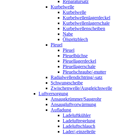
Reparatursatz
Kurbelwelle
Kurbelwelle
Kurbelwellenlagerdeckel
Kurbelwellenlagerschale
Kurbelwellenscheiben
Nabe
Ölspritzblech
Pleuel
Pleuel
Pleuelbüchse
Pleuellagerdeckel
Pleuellagerschale
Pleuelschraube/-mutter
Radialwellendichtring/-satz
Schwungscheibe
Zwischenwelle/Ausgleichswelle
Luftversorgung
Ansaugkrümmer/Saugrohr
Ansaugluftvorwärmung
Aufladung
Ladeluftkühler
Ladeluftregelung
Ladeluftschlauch
Lader/-einzelteile