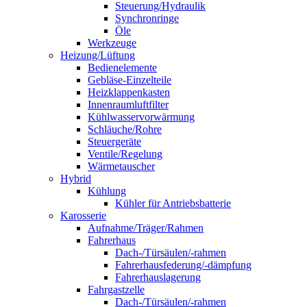
Steuerung/Hydraulik
Synchronringe
Öle
Werkzeuge
Heizung/Lüftung
Bedienelemente
Gebläse-Einzelteile
Heizklappenkasten
Innenraumluftfilter
Kühlwasservorwärmung
Schläuche/Rohre
Steuergeräte
Ventile/Regelung
Wärmetauscher
Hybrid
Kühlung
Kühler für Antriebsbatterie
Karosserie
Aufnahme/Träger/Rahmen
Fahrerhaus
Dach-/Türsäulen/-rahmen
Fahrerhausfederung/-dämpfung
Fahrerhauslagerung
Fahrgastzelle
Dach-/Türsäulen/-rahmen