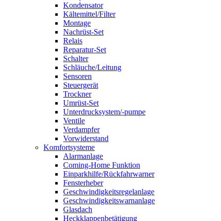
Kondensator
Kältemittel/Filter
Montage
Nachrüst-Set
Relais
Reparatur-Set
Schalter
Schläuche/Leitung
Sensoren
Steuergerät
Trockner
Umrüst-Set
Unterdrucksystem/-pumpe
Ventile
Verdampfer
Vorwiderstand
Komfortsysteme
Alarmanlage
Coming-Home Funktion
Einparkhilfe/Rückfahrwarner
Fensterheber
Geschwindigkeitsregelanlage
Geschwindigkeitswarnanlage
Glasdach
Heckklappenbetätigung