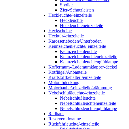
Spoiler
Zier-/Schutzleisten
Heckleuchte/-einzelteile
Heckleuchte
Heckleuchteneinzelteile
Heckscheibe
Hecktür/-einzelteile
Karosserieboden/Unterboden
Kennzeichenleuchte/-einzelteile
Kennzeichenleuchte
Kennzeichenleuchteneinzelteile
Kennzeichenleuchtenglühlampe
Kofferraum-/Laderaumklappe/-deckel
Kotflügel/Anbauteile
Kraftstoffbehälter-/einzelteile
Motorabdeckung
Motorhaube/-einzelteile/-dämmung
Nebelschlußleuchte/-einzelteile
Nebelschlußleuchte
Nebelschlußleuchteneinzelteile
Nebelschlußleuchtenglühlampe
Radhaus
Reserveradwanne
Rückfahrleuchte/-einzelteile