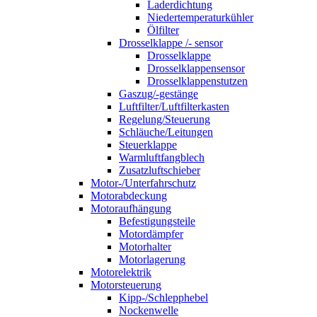
Laderdichtung
Niedertemperaturkühler
Ölfilter
Drosselklappe /- sensor
Drosselklappe
Drosselklappensensor
Drosselklappenstutzen
Gaszug/-gestänge
Luftfilter/Luftfilterkasten
Regelung/Steuerung
Schläuche/Leitungen
Steuerklappe
Warmluftfangblech
Zusatzluftschieber
Motor-/Unterfahrschutz
Motorabdeckung
Motoraufhängung
Befestigungsteile
Motordämpfer
Motorhalter
Motorlagerung
Motorelektrik
Motorsteuerung
Kipp-/Schlepphebel
Nockenwelle