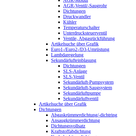
AGR-Modul
AGR-Ventil/-Saugrohr
Dichtungen
Druckwandler
Kühler
Temperaturschalter
Unterdrucksteuerventil
Ventile, Abgasrückführung
Artikelsuche über Grafik
Euro1-/Euro2-/D3-Umrüstung
Lambdaregelung
Sekundärlufteinblasung
Dichtungen
SLS-Anlage
SLS-Ventil
Sekundärluft-Pumpsystem
Sekundärluft-Saugsystem
Sekundärluftpumpe
Sekundärluftventil
Artikelsuche über Grafik
Dichtungen
Abgaskrümmerdichtung/-dichtring
Ansaugkrümmerdichtung
Dichtungsvollsatz
Kraftstoffabdichtung