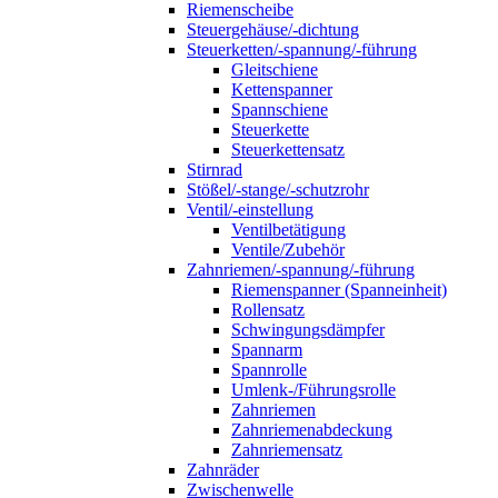
Riemenscheibe
Steuergehäuse/-dichtung
Steuerketten/-spannung/-führung
Gleitschiene
Kettenspanner
Spannschiene
Steuerkette
Steuerkettensatz
Stirnrad
Stößel/-stange/-schutzrohr
Ventil/-einstellung
Ventilbetätigung
Ventile/Zubehör
Zahnriemen/-spannung/-führung
Riemenspanner (Spanneinheit)
Rollensatz
Schwingungsdämpfer
Spannarm
Spannrolle
Umlenk-/Führungsrolle
Zahnriemen
Zahnriemenabdeckung
Zahnriemensatz
Zahnräder
Zwischenwelle