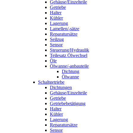
Gehäuse/Einzelteile
Getriebe
Halter
Kühler
Lagerung
Lamellen/-sätze
Reparatursätze
Seilzug
Sensor
Steuerung/Hydraulik
Teilesatz Ölwechsel
Öle
Ölwanne/-anbauteile
Dichtung
Ölwanne
Schaltgetriebe
Dichtungen
Gehäuse/Einzelteile
Getriebe
Getriebebetätigung
Halter
Kühler
Lagerung
Reparatursätze
Sensor