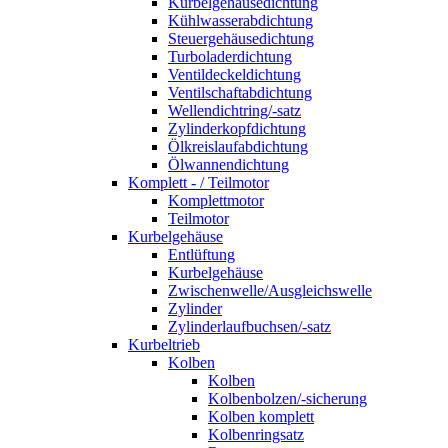
Kurbelgehäusedichtung
Kühlwasserabdichtung
Steuergehäusedichtung
Turboladerdichtung
Ventildeckeldichtung
Ventilschaftabdichtung
Wellendichtring/-satz
Zylinderkopfdichtung
Ölkreislaufabdichtung
Ölwannendichtung
Komplett - / Teilmotor
Komplettmotor
Teilmotor
Kurbelgehäuse
Entlüftung
Kurbelgehäuse
Zwischenwelle/Ausgleichswelle
Zylinder
Zylinderlaufbuchsen/-satz
Kurbeltrieb
Kolben
Kolben
Kolbenbolzen/-sicherung
Kolben komplett
Kolbenringsatz