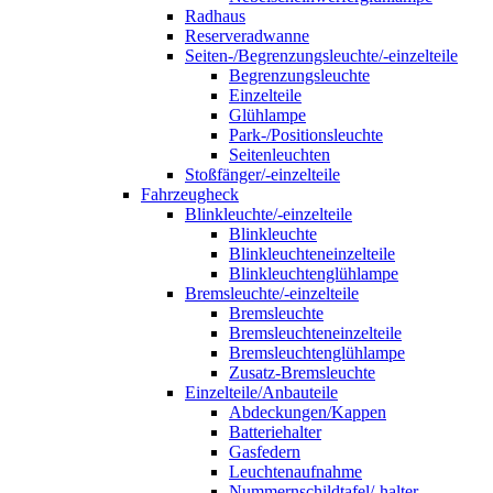
Radhaus
Reserveradwanne
Seiten-/Begrenzungsleuchte/-einzelteile
Begrenzungsleuchte
Einzelteile
Glühlampe
Park-/Positionsleuchte
Seitenleuchten
Stoßfänger/-einzelteile
Fahrzeugheck
Blinkleuchte/-einzelteile
Blinkleuchte
Blinkleuchteneinzelteile
Blinkleuchtenglühlampe
Bremsleuchte/-einzelteile
Bremsleuchte
Bremsleuchteneinzelteile
Bremsleuchtenglühlampe
Zusatz-Bremsleuchte
Einzelteile/Anbauteile
Abdeckungen/Kappen
Batteriehalter
Gasfedern
Leuchtenaufnahme
Nummernschildtafel/-halter