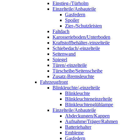
Einstieg-/Türholm
Einzelteile/Anbauteile
Gasfedern
Spoiler
Zier-/Schutzleisten
Faltdach
Karosserieboden/Unterboden
Kraftstoffbehälter-/einzelteile
Schiebedach/-einzelteile
Seitenwand
Spiegel
Türen/-einzelteile
Türscheibe/Seitenscheibe
Zusatz-Bremsleuchte
Fahrzeugfront
Blinkleuchte/-einzelteile
Blinkleuchte
Blinkleuchteneinzelteile
Blinkleuchtenglühlampe
Einzelteile/Anbauteile
Abdeckungen/Kappen
Aufnahme/Träger/Rahmen
Batteriehalter
Embleme
Gasfedern