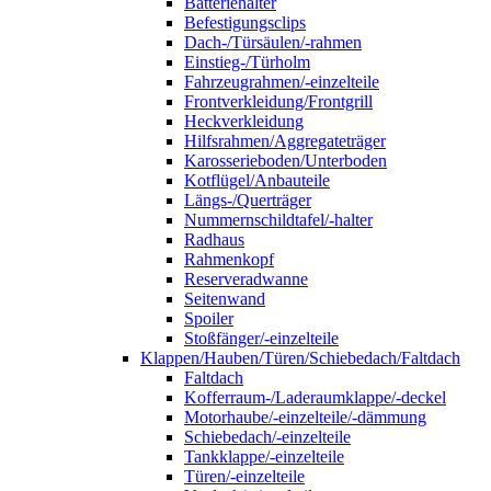
Batteriehalter
Befestigungsclips
Dach-/Türsäulen/-rahmen
Einstieg-/Türholm
Fahrzeugrahmen/-einzelteile
Frontverkleidung/Frontgrill
Heckverkleidung
Hilfsrahmen/Aggregateträger
Karosserieboden/Unterboden
Kotflügel/Anbauteile
Längs-/Querträger
Nummernschildtafel/-halter
Radhaus
Rahmenkopf
Reserveradwanne
Seitenwand
Spoiler
Stoßfänger/-einzelteile
Klappen/Hauben/Türen/Schiebedach/Faltdach
Faltdach
Kofferraum-/Laderaumklappe/-deckel
Motorhaube/-einzelteile/-dämmung
Schiebedach/-einzelteile
Tankklappe/-einzelteile
Türen/-einzelteile