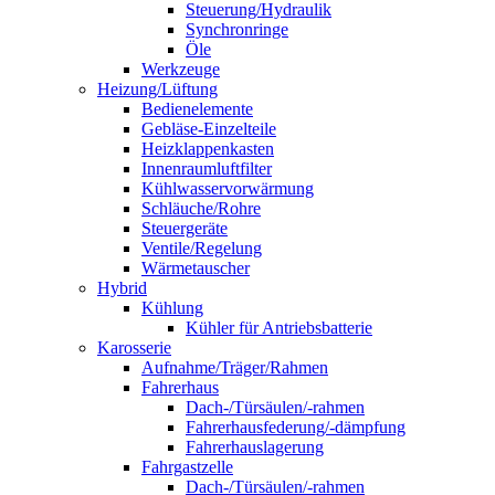
Steuerung/Hydraulik
Synchronringe
Öle
Werkzeuge
Heizung/Lüftung
Bedienelemente
Gebläse-Einzelteile
Heizklappenkasten
Innenraumluftfilter
Kühlwasservorwärmung
Schläuche/Rohre
Steuergeräte
Ventile/Regelung
Wärmetauscher
Hybrid
Kühlung
Kühler für Antriebsbatterie
Karosserie
Aufnahme/Träger/Rahmen
Fahrerhaus
Dach-/Türsäulen/-rahmen
Fahrerhausfederung/-dämpfung
Fahrerhauslagerung
Fahrgastzelle
Dach-/Türsäulen/-rahmen