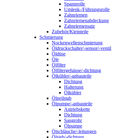
Spannrolle
Umlenk-/Führungsrolle
Zahnriemen
Zahnriemenabdeckung
Zahnriemensatz
Zubehör/Kleinteile
Schmierung
Nockenwellenschmierung
Öldruckschalter/-sensor/-ventil
Öldüse
Öle
Ölfilter
Ölfiltergehäuse/-dichtung
Ölkühler/-anbauteile
Dichtung
Halterung
Ölkühler
Ölpeilstab
Ölpumpe/-anbauteile
Antriebskette
Dichtung
Saugrohr
Ölpumpe
Ölschläuche/-leitungen
Ölsieb/-dichtung