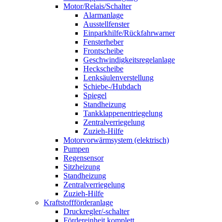
Motor/Relais/Schalter
Alarmanlage
Ausstellfenster
Einparkhilfe/Rückfahrwarner
Fensterheber
Frontscheibe
Geschwindigkeitsregelanlage
Heckscheibe
Lenksäulenverstellung
Schiebe-/Hubdach
Spiegel
Standheizung
Tankklappenentriegelung
Zentralverriegelung
Zuzieh-Hilfe
Motorvorwärmsystem (elektrisch)
Pumpen
Regensensor
Sitzheizung
Standheizung
Zentralverriegelung
Zuzieh-Hilfe
Kraftstoffförderanlage
Druckregler/-schalter
Fördereinheit komplett