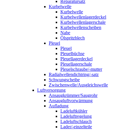
Reparatursatz
Kurbelwelle
Kurbelwelle
Kurbelwellenlagerdeckel
Kurbelwellenlagerschale
Kurbelwellenscheiben
Nabe
Ölspritzblech
Pleuel
Pleuel
Pleuelbüchse
Pleuellagerdeckel
Pleuellagerschale
Pleuelschraube/-mutter
Radialwellendichtring/-satz
Schwungscheibe
Zwischenwelle/Ausgleichswelle
Luftversorgung
Ansaugkrümmer/Saugrohr
Ansaugluftvorwärmung
Aufladung
Ladeluftkühler
Ladeluftregelung
Ladeluftschlauch
Lader/-einzelteile