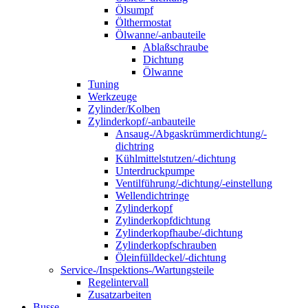
Ölsumpf
Ölthermostat
Ölwanne/-anbauteile
Ablaßschraube
Dichtung
Ölwanne
Tuning
Werkzeuge
Zylinder/Kolben
Zylinderkopf/-anbauteile
Ansaug-/Abgaskrümmerdichtung/-
dichtring
Kühlmittelstutzen/-dichtung
Unterdruckpumpe
Ventilführung/-dichtung/-einstellung
Wellendichtringe
Zylinderkopf
Zylinderkopfdichtung
Zylinderkopfhaube/-dichtung
Zylinderkopfschrauben
Öleinfülldeckel/-dichtung
Service-/Inspektions-/Wartungsteile
Regelintervall
Zusatzarbeiten
Busse