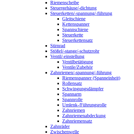
Riemenscheibe
Steuergehäuse/-dichtung
Steuerketten/-spannung/-führung
Gleitschiene
Kettenspanner
Spannschiene
Steuerkette
Steuerkettensatz
Stirnrad
Stößel/-stange/-schutzrohr
Ventil/-einstellung
Ventilbetätigung
Ventile/Zubehör
Zahnriemen/-spannung/-führung
Riemenspanner (Spanneinheit)
Rollensatz
Schwingungsdämpfer
Spannarm
Spannrolle
Umlenk-/Führungsrolle
Zahnriemen
Zahnriemenabdeckung
Zahnriemensatz
Zahnräder
Zwischenwelle