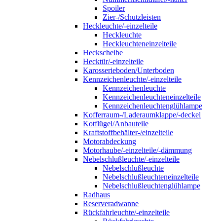
Spoiler
Zier-/Schutzleisten
Heckleuchte/-einzelteile
Heckleuchte
Heckleuchteneinzelteile
Heckscheibe
Hecktür/-einzelteile
Karosserieboden/Unterboden
Kennzeichenleuchte/-einzelteile
Kennzeichenleuchte
Kennzeichenleuchteneinzelteile
Kennzeichenleuchtenglühlampe
Kofferraum-/Laderaumklappe/-deckel
Kotflügel/Anbauteile
Kraftstoffbehälter-/einzelteile
Motorabdeckung
Motorhaube/-einzelteile/-dämmung
Nebelschlußleuchte/-einzelteile
Nebelschlußleuchte
Nebelschlußleuchteneinzelteile
Nebelschlußleuchtenglühlampe
Radhaus
Reserveradwanne
Rückfahrleuchte/-einzelteile