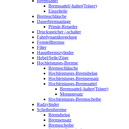
Bremssattel
Bremssattel/-halter(Träger)
Einzelteile
Bremsschläuche
Dauerbremsanlage
Primär-Retarder
Druckspeicher /-schalter
Fahrdynamikregelung
Feststellbremse
Filter
Hauptbremszylinder
Hebel/Seile/Züge
Hochleistungs-Bremse
Bremsschläuche
Hochleistungs-Bremsbelag
Hochleistungs-Bremsensatz
Hochleistungs-Bremssattel
Bremssattel/-halter(Träger)
Montagesatz
Hochleistungs-Bremsscheibe
Radzylinder
Scheibenbremse
Bremsbelag
Bremsensatz
Bremsscheibe