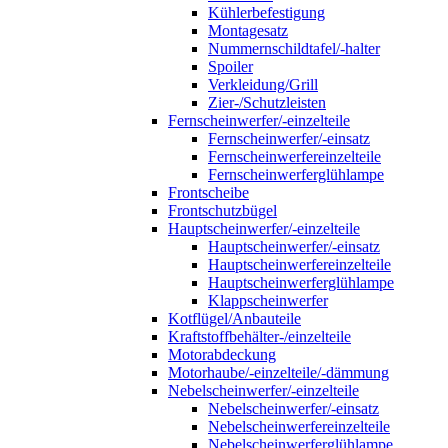
Kühlerbefestigung
Montagesatz
Nummernschildtafel/-halter
Spoiler
Verkleidung/Grill
Zier-/Schutzleisten
Fernscheinwerfer/-einzelteile
Fernscheinwerfer/-einsatz
Fernscheinwerfereinzelteile
Fernscheinwerferglühlampe
Frontscheibe
Frontschutzbügel
Hauptscheinwerfer/-einzelteile
Hauptscheinwerfer/-einsatz
Hauptscheinwerfereinzelteile
Hauptscheinwerferglühlampe
Klappscheinwerfer
Kotflügel/Anbauteile
Kraftstoffbehälter-/einzelteile
Motorabdeckung
Motorhaube/-einzelteile/-dämmung
Nebelscheinwerfer/-einzelteile
Nebelscheinwerfer/-einsatz
Nebelscheinwerfereinzelteile
Nebelscheinwerferglühlampe