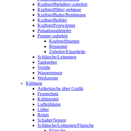
Kraftstoffbehälter/-zubehör
Kraftstofffilter/-gehäuse
Kraftstoffhahn/Betätigung
Kraftstoffkühler
Kraftstoffvorwärmer
Pulsationsdämpfer
Pumpe/-zubehör
Kraftstoffpumpe
Reparatur
Zubehör/Einzelteile
Schläuche/Leitungen
Tankgeber
Ventile
Wassersensor
Werkzeuge
Kühlung
Artikelsuche über Grafik
Frostschutz
Kühlmodul
Luftkühlung
Lüfter
Relais
Schalter/Sensor
Schläuche/Leitungen/Flansche
Flansche