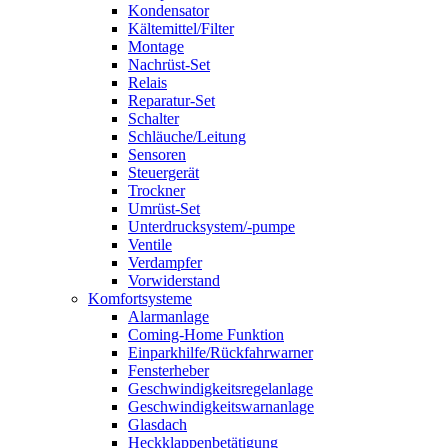
Kondensator
Kältemittel/Filter
Montage
Nachrüst-Set
Relais
Reparatur-Set
Schalter
Schläuche/Leitung
Sensoren
Steuergerät
Trockner
Umrüst-Set
Unterdrucksystem/-pumpe
Ventile
Verdampfer
Vorwiderstand
Komfortsysteme
Alarmanlage
Coming-Home Funktion
Einparkhilfe/Rückfahrwarner
Fensterheber
Geschwindigkeitsregelanlage
Geschwindigkeitswarnanlage
Glasdach
Heckklappenbetätigung