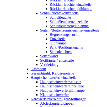
Rückfahrleuchte
Rückfahrleuchteneinzelteile
Rückfahrleuchtenglühlampe
Schlußleuchte/-einzelteile
Schlußleuchte
Schlußleuchteneinzelteile
Schlußleuchtenglühlampe
Seiten-/Begrenzungsleuchte/-einzelteile
Begrenzungsleuchte
Einzelteile
Glühlampe
Park-/Positionsleuchte
Seitenleuchten
Seitenwand
Stoßfänger/-einzelteile
Verkleidung
Gasfedern
Gesamtgrafik Karosserieteile
Hauptscheinwerfer/-einzelteile
Hauptscheinwerfer/-einsatz
Hauptscheinwerfereinzelteile
Hauptscheinwerferglühlampe
Klappscheinwerfer
Karosserieteile/Kotflügel/Stoßfänger
Abdeckungen/Kappen