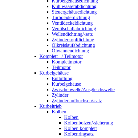
Kurbelgehäusedichtung
Kühlwasserabdichtung
Steuergehäusedichtung
Turboladerdichtung
Ventildeckeldichtung
Ventilschaftabdichtung
Wellendichtring/-satz
Zylinderkopfdichtung
Ölkreislaufabdichtung
Ölwannendichtung
Komplett - / Teilmotor
Komplettmotor
Teilmotor
Kurbelgehäuse
Entlüftung
Kurbelgehäuse
Zwischenwelle/Ausgleichswelle
Zylinder
Zylinderlaufbuchsen/-satz
Kurbeltrieb
Kolben
Kolben
Kolbenbolzen/-sicherung
Kolben komplett
Kolbenringsatz