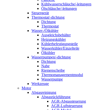
Kühlwasserschläuche/-leitungen
Ölschläuche/-leitungen
Steuergerät
Thermostat/-dichtung
Dichtung
Thermostat
Wasser-/Ölkühler
Ausgleichsbehälter
Heizungskühler
Kühlerbefestigungsteile
Wasserkühler/Einzelteile
Ölkühler
Wasserpumpen/-dichtung
Dichtung
Nabe
Riemenscheibe
Thermomanagementmodul
Wasserpumpe
Werkzeuge
Motor
Abgasreinigung
Abgasrückführung
AGR-Abgassteuerung
AGR-Luftsteuerung