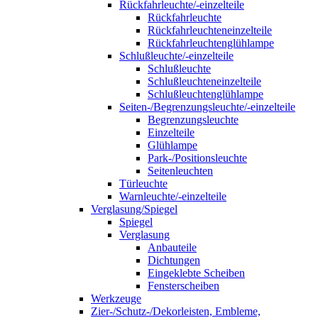
Rückfahrleuchte/-einzelteile
Rückfahrleuchte
Rückfahrleuchteneinzelteile
Rückfahrleuchtenglühlampe
Schlußleuchte/-einzelteile
Schlußleuchte
Schlußleuchteneinzelteile
Schlußleuchtenglühlampe
Seiten-/Begrenzungsleuchte/-einzelteile
Begrenzungsleuchte
Einzelteile
Glühlampe
Park-/Positionsleuchte
Seitenleuchten
Türleuchte
Warnleuchte/-einzelteile
Verglasung/Spiegel
Spiegel
Verglasung
Anbauteile
Dichtungen
Eingeklebte Scheiben
Fensterscheiben
Werkzeuge
Zier-/Schutz-/Dekorleisten, Embleme,