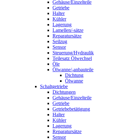
Gehäuse/Einzelteile
Getriebe
Halter
Kühler
Lagerung
Lamellen/-sätze
Reparatursätze
Seilzug
Sensor
Steuerung/Hydraulik
Teilesatz Ölwechsel
Öle
Ölwanne/-anbauteile
Dichtung
Ölwanne
Schaltgetriebe
Dichtungen
Gehäuse/Einzelteile
Getriebe
Getriebebetätigung
Halter
Kühler
Lagerung
Reparatursätze
Sensor