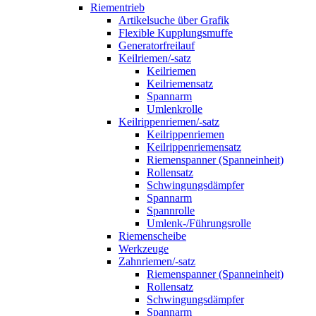
Riementrieb
Artikelsuche über Grafik
Flexible Kupplungsmuffe
Generatorfreilauf
Keilriemen/-satz
Keilriemen
Keilriemensatz
Spannarm
Umlenkrolle
Keilrippenriemen/-satz
Keilrippenriemen
Keilrippenriemensatz
Riemenspanner (Spanneinheit)
Rollensatz
Schwingungsdämpfer
Spannarm
Spannrolle
Umlenk-/Führungsrolle
Riemenscheibe
Werkzeuge
Zahnriemen/-satz
Riemenspanner (Spanneinheit)
Rollensatz
Schwingungsdämpfer
Spannarm