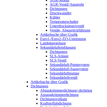
AGR-Modul
AGR-Ventil/-Saugrohr
Dichtungen
Druckwandler
Kühler
Temperaturschalter
Unterdrucksteuerventil
Ventile, Abgasrückführung
Artikelsuche über Grafik
Euro1-/Euro2-/D3-Umrüstung
Lambdaregelung
Sekundärlufteinblasung
Dichtungen
SLS-Anlage
SLS-Ventil
Sekundärluft-Pumpsystem
Sekundärluft-Saugsystem
Sekundärluftpumpe
Sekundärluftventil
Artikelsuche über Grafik
Dichtungen
Abgaskrümmerdichtung/-dichtring
Ansaugkrümmerdichtung
Dichtungsvollsatz
Kraftstoffabdichtung