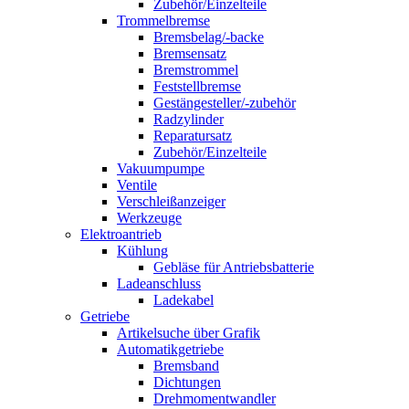
Zubehör/Einzelteile
Trommelbremse
Bremsbelag/-backe
Bremsensatz
Bremstrommel
Feststellbremse
Gestängesteller/-zubehör
Radzylinder
Reparatursatz
Zubehör/Einzelteile
Vakuumpumpe
Ventile
Verschleißanzeiger
Werkzeuge
Elektroantrieb
Kühlung
Gebläse für Antriebsbatterie
Ladeanschluss
Ladekabel
Getriebe
Artikelsuche über Grafik
Automatikgetriebe
Bremsband
Dichtungen
Drehmomentwandler