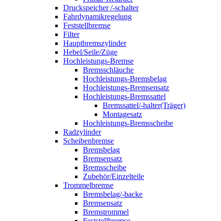
Druckspeicher /-schalter
Fahrdynamikregelung
Feststellbremse
Filter
Hauptbremszylinder
Hebel/Seile/Züge
Hochleistungs-Bremse
Bremsschläuche
Hochleistungs-Bremsbelag
Hochleistungs-Bremsensatz
Hochleistungs-Bremssattel
Bremssattel/-halter(Träger)
Montagesatz
Hochleistungs-Bremsscheibe
Radzylinder
Scheibenbremse
Bremsbelag
Bremsensatz
Bremsscheibe
Zubehör/Einzelteile
Trommelbremse
Bremsbelag/-backe
Bremsensatz
Bremstrommel
Feststellbremse