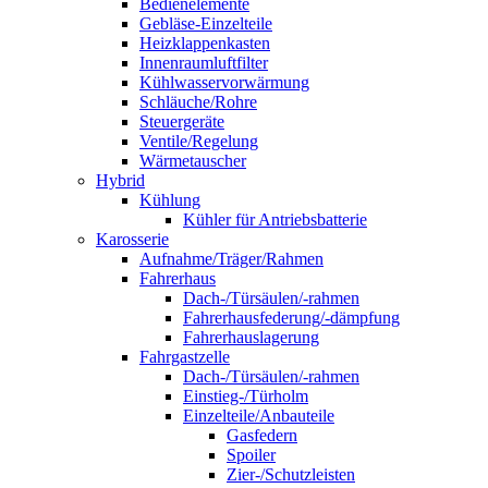
Bedienelemente
Gebläse-Einzelteile
Heizklappenkasten
Innenraumluftfilter
Kühlwasservorwärmung
Schläuche/Rohre
Steuergeräte
Ventile/Regelung
Wärmetauscher
Hybrid
Kühlung
Kühler für Antriebsbatterie
Karosserie
Aufnahme/Träger/Rahmen
Fahrerhaus
Dach-/Türsäulen/-rahmen
Fahrerhausfederung/-dämpfung
Fahrerhauslagerung
Fahrgastzelle
Dach-/Türsäulen/-rahmen
Einstieg-/Türholm
Einzelteile/Anbauteile
Gasfedern
Spoiler
Zier-/Schutzleisten