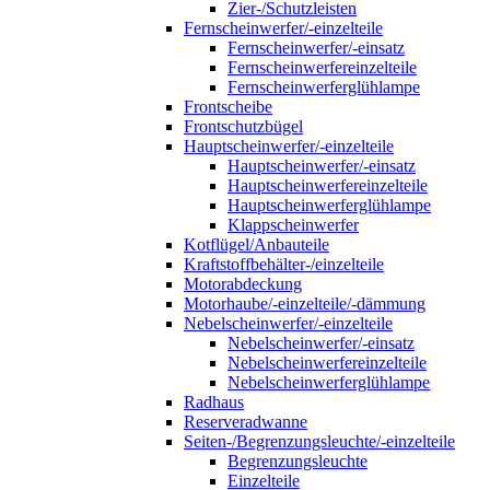
Zier-/Schutzleisten
Fernscheinwerfer/-einzelteile
Fernscheinwerfer/-einsatz
Fernscheinwerfereinzelteile
Fernscheinwerferglühlampe
Frontscheibe
Frontschutzbügel
Hauptscheinwerfer/-einzelteile
Hauptscheinwerfer/-einsatz
Hauptscheinwerfereinzelteile
Hauptscheinwerferglühlampe
Klappscheinwerfer
Kotflügel/Anbauteile
Kraftstoffbehälter-/einzelteile
Motorabdeckung
Motorhaube/-einzelteile/-dämmung
Nebelscheinwerfer/-einzelteile
Nebelscheinwerfer/-einsatz
Nebelscheinwerfereinzelteile
Nebelscheinwerferglühlampe
Radhaus
Reserveradwanne
Seiten-/Begrenzungsleuchte/-einzelteile
Begrenzungsleuchte
Einzelteile