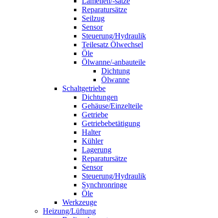
Lamellen/-sätze
Reparatursätze
Seilzug
Sensor
Steuerung/Hydraulik
Teilesatz Ölwechsel
Öle
Ölwanne/-anbauteile
Dichtung
Ölwanne
Schaltgetriebe
Dichtungen
Gehäuse/Einzelteile
Getriebe
Getriebebetätigung
Halter
Kühler
Lagerung
Reparatursätze
Sensor
Steuerung/Hydraulik
Synchronringe
Öle
Werkzeuge
Heizung/Lüftung