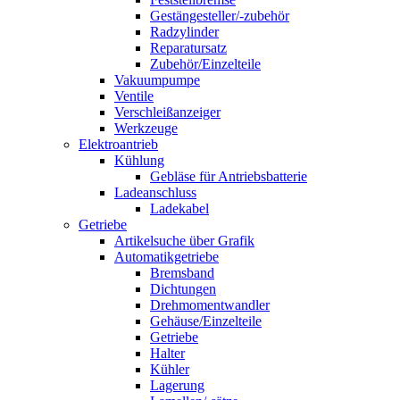
Gestängesteller/-zubehör
Radzylinder
Reparatursatz
Zubehör/Einzelteile
Vakuumpumpe
Ventile
Verschleißanzeiger
Werkzeuge
Elektroantrieb
Kühlung
Gebläse für Antriebsbatterie
Ladeanschluss
Ladekabel
Getriebe
Artikelsuche über Grafik
Automatikgetriebe
Bremsband
Dichtungen
Drehmomentwandler
Gehäuse/Einzelteile
Getriebe
Halter
Kühler
Lagerung