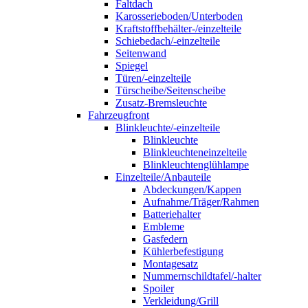
Faltdach
Karosserieboden/Unterboden
Kraftstoffbehälter-/einzelteile
Schiebedach/-einzelteile
Seitenwand
Spiegel
Türen/-einzelteile
Türscheibe/Seitenscheibe
Zusatz-Bremsleuchte
Fahrzeugfront
Blinkleuchte/-einzelteile
Blinkleuchte
Blinkleuchteneinzelteile
Blinkleuchtenglühlampe
Einzelteile/Anbauteile
Abdeckungen/Kappen
Aufnahme/Träger/Rahmen
Batteriehalter
Embleme
Gasfedern
Kühlerbefestigung
Montagesatz
Nummernschildtafel/-halter
Spoiler
Verkleidung/Grill