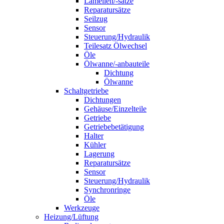
Lamellen/-sätze
Reparatursätze
Seilzug
Sensor
Steuerung/Hydraulik
Teilesatz Ölwechsel
Öle
Ölwanne/-anbauteile
Dichtung
Ölwanne
Schaltgetriebe
Dichtungen
Gehäuse/Einzelteile
Getriebe
Getriebebetätigung
Halter
Kühler
Lagerung
Reparatursätze
Sensor
Steuerung/Hydraulik
Synchronringe
Öle
Werkzeuge
Heizung/Lüftung