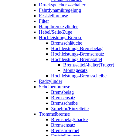
Druckspeicher /-schalter
Fahrdynamikregelung
Feststellbremse
Filter
Hauptbremszylinder
Hebel/Seile/Züge
Hochleistungs-Bremse
Bremsschläuche
Hochleistungs-Bremsbelag
Hochleistungs-Bremsensatz
Hochleistungs-Bremssattel
Bremssattel/-halter(Träger)
Montagesatz
Hochleistungs-Bremsscheibe
Radzylinder
Scheibenbremse
Bremsbelag
Bremsensatz
Bremsscheibe
Zubehör/Einzelteile
Trommelbremse
Bremsbelag/-backe
Bremsensatz
Bremstrommel
Feststellbremse