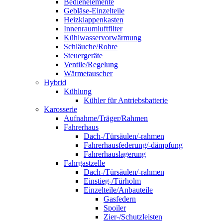
Bedienelemente
Gebläse-Einzelteile
Heizklappenkasten
Innenraumluftfilter
Kühlwasservorwärmung
Schläuche/Rohre
Steuergeräte
Ventile/Regelung
Wärmetauscher
Hybrid
Kühlung
Kühler für Antriebsbatterie
Karosserie
Aufnahme/Träger/Rahmen
Fahrerhaus
Dach-/Türsäulen/-rahmen
Fahrerhausfederung/-dämpfung
Fahrerhauslagerung
Fahrgastzelle
Dach-/Türsäulen/-rahmen
Einstieg-/Türholm
Einzelteile/Anbauteile
Gasfedern
Spoiler
Zier-/Schutzleisten