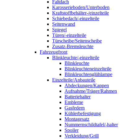
Faltdach
Karosserieboden/Unterboden
Kraftstoffbehälter-/einzelteile
Schiebedach/-einzelteile
Seitenwand
Spiegel
Türen/-einzelteile
Türscheibe/Seitenscheibe
Zusatz-Bremsleuchte
Fahrzeugfront
Blinkleuchte/-einzelteile
Blinkleuchte
Blinkleuchteneinzelteile
Blinkleuchtenglühlampe
Einzelteile/Anbauteile
Abdeckungen/Kappen
Aufnahme/Träger/Rahmen
Batteriehalter
Embleme
Gasfedern
Kühlerbefestigung
Montagesatz
Nummernschildtafel/-halter
Spoiler
Verkleidung/Grill