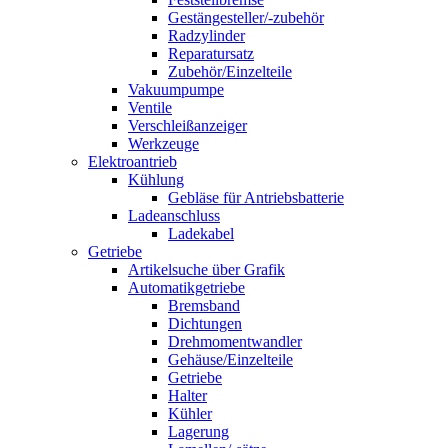
Gestängesteller/-zubehör
Radzylinder
Reparatursatz
Zubehör/Einzelteile
Vakuumpumpe
Ventile
Verschleißanzeiger
Werkzeuge
Elektroantrieb
Kühlung
Gebläse für Antriebsbatterie
Ladeanschluss
Ladekabel
Getriebe
Artikelsuche über Grafik
Automatikgetriebe
Bremsband
Dichtungen
Drehmomentwandler
Gehäuse/Einzelteile
Getriebe
Halter
Kühler
Lagerung