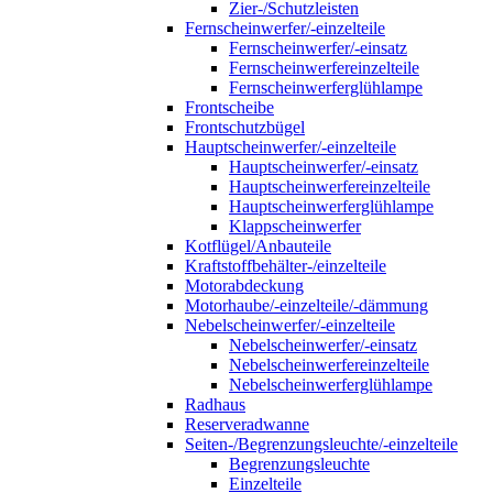
Zier-/Schutzleisten
Fernscheinwerfer/-einzelteile
Fernscheinwerfer/-einsatz
Fernscheinwerfereinzelteile
Fernscheinwerferglühlampe
Frontscheibe
Frontschutzbügel
Hauptscheinwerfer/-einzelteile
Hauptscheinwerfer/-einsatz
Hauptscheinwerfereinzelteile
Hauptscheinwerferglühlampe
Klappscheinwerfer
Kotflügel/Anbauteile
Kraftstoffbehälter-/einzelteile
Motorabdeckung
Motorhaube/-einzelteile/-dämmung
Nebelscheinwerfer/-einzelteile
Nebelscheinwerfer/-einsatz
Nebelscheinwerfereinzelteile
Nebelscheinwerferglühlampe
Radhaus
Reserveradwanne
Seiten-/Begrenzungsleuchte/-einzelteile
Begrenzungsleuchte
Einzelteile