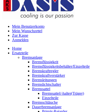
Mein Benutzerkonto
Mein Wunschzettel
Zur Kasse
Anmelden
Home
Ersatzteile
Bremsanlage
Bremsflüssigkeit
Bremsflüssigkeitsbehälter/Einzelteile
Bremskraftregler
Bremskraftverstärker
Bremsleitungen
Bremslichtschalter
Bremssattel
Bremssattel/-halter(Träger)
Einzelteile
Bremsschläuche
Dauerbremsanlage
Primär-Retarder