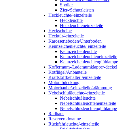
Spoiler
Zier-/Schutzleisten
Heckleuchte/-einzelteile
Heckleuchte
Heckleuchteneinzelteile
Heckscheibe
Hecktür/-einzelteile
Karosserieboden/Unterboden
Kennzeichenleuchte/-einzelteile
Kennzeichenleuchte
Kennzeichenleuchteneinzelteile
Kennzeichenleuchtenglühlampe
Kofferraum-/Laderaumklappe/-deckel
Kotflügel/Anbauteile
Kraftstoffbehälter-/einzelteile
Motorabdeckung
Motorhaube/-einzelteile/-dämmung
Nebelschlußleuchte/-einzelteile
Nebelschlußleuchte
Nebelschlußleuchteneinzelteile
Nebelschlußleuchtenglühlampe
Radhaus
Reserveradwanne
Rückfahrleuchte/-einzelteile