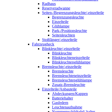
Radhaus
Reserveradwanne
Seiten-/Begrenzungsleuchte/-einzelteile
Begrenzungsleuchte
Einzelteile
Glühlampe
Park-/Positionsleuchte
Seitenleuchten
Stoßfänger/-einzelteile
Fahrzeugheck
Blinkleuchte/-einzelteile
Blinkleuchte
Blinkleuchteneinzelteile
Blinkleuchtenglühlampe
Bremsleuchte/-einzelteile
Bremsleuchte
Bremsleuchteneinzelteile
Bremsleuchtenglühlampe
Zusatz-Bremsleuchte
Einzelteile/Anbauteile
Abdeckungen/Kappen
Batteriehalter
Gasfedern
Leuchtenaufnahme
Nummernschildtafel/-halter