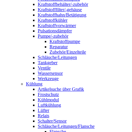
Kraftstoffbehälter/-zubehör
Kraftstofffilter/-gehäuse
Kraftstoffhahn/Betätigung
Kraftstoffkühler
Kraftstoffvorwärmer
Pulsationsdämpfer
Pumpe/-zubehör
Kraftstoffpumpe
Reparatur
Zubehör/Einzelteile
Schläuche/Leitungen
Tankgeber
Ventile
Wassersensor
Werkzeuge
Kühlung
Artikelsuche über Grafik
Frostschutz
Kühlmodul
Luftkühlung
Lüfter
Relais
Schalter/Sensor
Schläuche/Leitungen/Flansche
Flansche