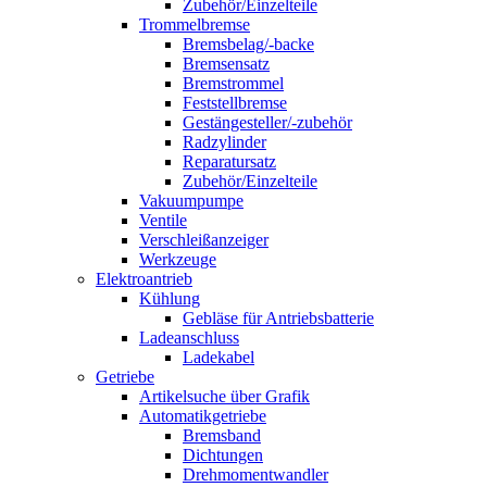
Zubehör/Einzelteile
Trommelbremse
Bremsbelag/-backe
Bremsensatz
Bremstrommel
Feststellbremse
Gestängesteller/-zubehör
Radzylinder
Reparatursatz
Zubehör/Einzelteile
Vakuumpumpe
Ventile
Verschleißanzeiger
Werkzeuge
Elektroantrieb
Kühlung
Gebläse für Antriebsbatterie
Ladeanschluss
Ladekabel
Getriebe
Artikelsuche über Grafik
Automatikgetriebe
Bremsband
Dichtungen
Drehmomentwandler