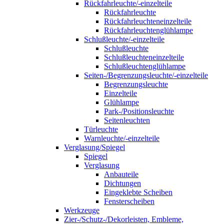
Rückfahrleuchte/-einzelteile
Rückfahrleuchte
Rückfahrleuchteneinzelteile
Rückfahrleuchtenglühlampe
Schlußleuchte/-einzelteile
Schlußleuchte
Schlußleuchteneinzelteile
Schlußleuchtenglühlampe
Seiten-/Begrenzungsleuchte/-einzelteile
Begrenzungsleuchte
Einzelteile
Glühlampe
Park-/Positionsleuchte
Seitenleuchten
Türleuchte
Warnleuchte/-einzelteile
Verglasung/Spiegel
Spiegel
Verglasung
Anbauteile
Dichtungen
Eingeklebte Scheiben
Fensterscheiben
Werkzeuge
Zier-/Schutz-/Dekorleisten, Embleme,