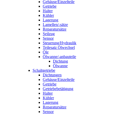
Gehäuse/Einzelteile
Getriebe
Halter
Kühler
Lagerung
Lamellen/-sätze
Reparatursätze
Seilzug
Sensor
Steuerung/Hydraulik
Teilesatz Ölwechsel
Öle
Ölwanne/-anbauteile
Dichtung
Ölwanne
Schaltgetriebe
Dichtungen
Gehäuse/Einzelteile
Getriebe
Getriebebetätigung
Halter
Kühler
Lagerung
Reparatursätze
Sensor