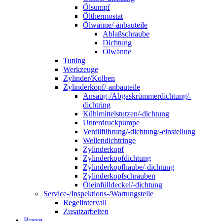
Ölsumpf
Ölthermostat
Ölwanne/-anbauteile
Ablaßschraube
Dichtung
Ölwanne
Tuning
Werkzeuge
Zylinder/Kolben
Zylinderkopf/-anbauteile
Ansaug-/Abgaskrümmerdichtung/-
dichtring
Kühlmittelstutzen/-dichtung
Unterdruckpumpe
Ventilführung/-dichtung/-einstellung
Wellendichtringe
Zylinderkopf
Zylinderkopfdichtung
Zylinderkopfhaube/-dichtung
Zylinderkopfschrauben
Öleinfülldeckel/-dichtung
Service-/Inspektions-/Wartungsteile
Regelintervall
Zusatzarbeiten
Busse