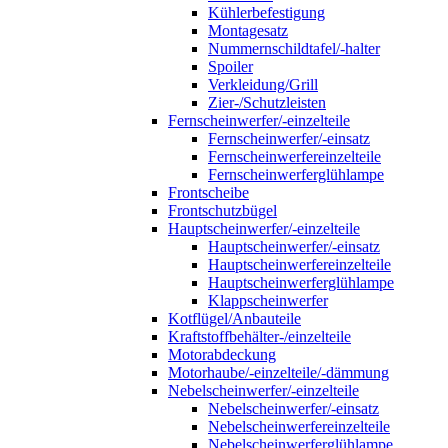
Kühlerbefestigung
Montagesatz
Nummernschildtafel/-halter
Spoiler
Verkleidung/Grill
Zier-/Schutzleisten
Fernscheinwerfer/-einzelteile
Fernscheinwerfer/-einsatz
Fernscheinwerfereinzelteile
Fernscheinwerferglühlampe
Frontscheibe
Frontschutzbügel
Hauptscheinwerfer/-einzelteile
Hauptscheinwerfer/-einsatz
Hauptscheinwerfereinzelteile
Hauptscheinwerferglühlampe
Klappscheinwerfer
Kotflügel/Anbauteile
Kraftstoffbehälter-/einzelteile
Motorabdeckung
Motorhaube/-einzelteile/-dämmung
Nebelscheinwerfer/-einzelteile
Nebelscheinwerfer/-einsatz
Nebelscheinwerfereinzelteile
Nebelscheinwerferglühlampe