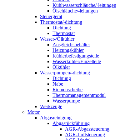
Kühlwasserschläuche/-leitungen
Ölschläuche/-leitungen
Steuergerät
Thermostat/-dichtung
Dichtung
Thermostat
Wasser-/Ölkühler
Ausgleichsbehälter
Heizungskühler
Kühlerbefestigungsteile
Wasserkühler/Einzelteile
Ölkühler
Wasserpumpen/-dichtung
Dichtung
Nabe
Riemenscheibe
Thermomanagementmodul
Wasserpumpe
Werkzeuge
Motor
Abgasreinigung
Abgasrückführung
AGR-Abgassteuerung
AGR-Luftsteuerung