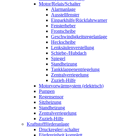
Motor/Relais/Schalter
Alarmanlage
Ausstellfenster
Einparkhilfe/Rückfahrwarner
Fensterheber
Frontscheibe
Geschwindigkeitsregelanlage
Heckscheibe
Lenksäulenverstellung
Schiebe-/Hubdach
Spiegel
Standheizung
Tankklappenentriegelung
Zentralverriegelung
Zuzieh-Hilfe
Motorvorwärmsystem (elektrisch)
Pumpen
Regensensor
Sitzheizung
Standheizung
Zentralverriegelung
Zuzieh-Hilfe
Kraftstoffförderanlage
Druckregler/-schalter
Fördereinheit komplett