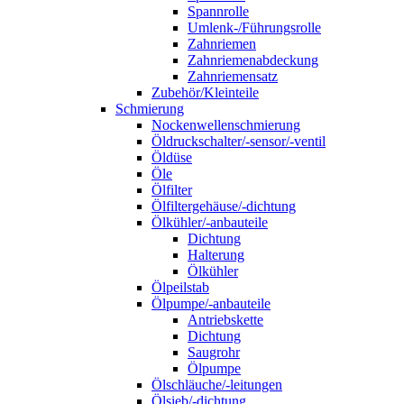
Spannrolle
Umlenk-/Führungsrolle
Zahnriemen
Zahnriemenabdeckung
Zahnriemensatz
Zubehör/Kleinteile
Schmierung
Nockenwellenschmierung
Öldruckschalter/-sensor/-ventil
Öldüse
Öle
Ölfilter
Ölfiltergehäuse/-dichtung
Ölkühler/-anbauteile
Dichtung
Halterung
Ölkühler
Ölpeilstab
Ölpumpe/-anbauteile
Antriebskette
Dichtung
Saugrohr
Ölpumpe
Ölschläuche/-leitungen
Ölsieb/-dichtung