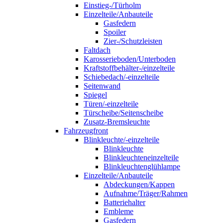
Einstieg-/Türholm
Einzelteile/Anbauteile
Gasfedern
Spoiler
Zier-/Schutzleisten
Faltdach
Karosserieboden/Unterboden
Kraftstoffbehälter-/einzelteile
Schiebedach/-einzelteile
Seitenwand
Spiegel
Türen/-einzelteile
Türscheibe/Seitenscheibe
Zusatz-Bremsleuchte
Fahrzeugfront
Blinkleuchte/-einzelteile
Blinkleuchte
Blinkleuchteneinzelteile
Blinkleuchtenglühlampe
Einzelteile/Anbauteile
Abdeckungen/Kappen
Aufnahme/Träger/Rahmen
Batteriehalter
Embleme
Gasfedern