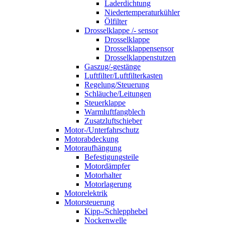
Laderdichtung
Niedertemperaturkühler
Ölfilter
Drosselklappe /- sensor
Drosselklappe
Drosselklappensensor
Drosselklappenstutzen
Gaszug/-gestänge
Luftfilter/Luftfilterkasten
Regelung/Steuerung
Schläuche/Leitungen
Steuerklappe
Warmluftfangblech
Zusatzluftschieber
Motor-/Unterfahrschutz
Motorabdeckung
Motoraufhängung
Befestigungsteile
Motordämpfer
Motorhalter
Motorlagerung
Motorelektrik
Motorsteuerung
Kipp-/Schlepphebel
Nockenwelle