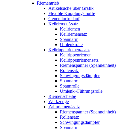
Riementrieb
Artikelsuche über Grafik
Flexible Kupplungsmuffe
Generatorfreilauf
Keilriemen/-satz
Keilriemen
Keilriemensatz
Spannarm
Umlenkrolle
Keilrippenriemen/-satz
Keilrippenriemen
Keilrippenriemensatz
Riemenspanner (Spanneinheit)
Rollensatz
Schwingungsdämpfer
Spannarm
Spannrolle
Umlenk-/Führungsrolle
Riemenscheibe
Werkzeuge
Zahnriemen/-satz
Riemenspanner (Spanneinheit)
Rollensatz
Schwingungsdämpfer
Spannarm