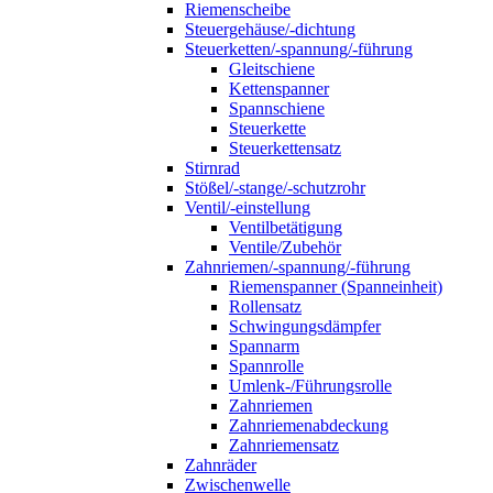
Riemenscheibe
Steuergehäuse/-dichtung
Steuerketten/-spannung/-führung
Gleitschiene
Kettenspanner
Spannschiene
Steuerkette
Steuerkettensatz
Stirnrad
Stößel/-stange/-schutzrohr
Ventil/-einstellung
Ventilbetätigung
Ventile/Zubehör
Zahnriemen/-spannung/-führung
Riemenspanner (Spanneinheit)
Rollensatz
Schwingungsdämpfer
Spannarm
Spannrolle
Umlenk-/Führungsrolle
Zahnriemen
Zahnriemenabdeckung
Zahnriemensatz
Zahnräder
Zwischenwelle