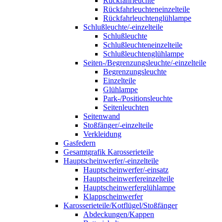
Rückfahrleuchte
Rückfahrleuchteneinzelteile
Rückfahrleuchtenglühlampe
Schlußleuchte/-einzelteile
Schlußleuchte
Schlußleuchteneinzelteile
Schlußleuchtenglühlampe
Seiten-/Begrenzungsleuchte/-einzelteile
Begrenzungsleuchte
Einzelteile
Glühlampe
Park-/Positionsleuchte
Seitenleuchten
Seitenwand
Stoßfänger/-einzelteile
Verkleidung
Gasfedern
Gesamtgrafik Karosserieteile
Hauptscheinwerfer/-einzelteile
Hauptscheinwerfer/-einsatz
Hauptscheinwerfereinzelteile
Hauptscheinwerferglühlampe
Klappscheinwerfer
Karosserieteile/Kotflügel/Stoßfänger
Abdeckungen/Kappen