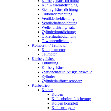
Kurbelgehäusedichtung
Kühlwasserabdichtung
Steuergehäusedichtung
Turboladerdichtung
Ventildeckeldichtung
Ventilschaftabdichtung
Wellendichtring/-satz
Zylinderkopfdichtung
Ölkreislaufabdichtung
Ölwannendichtung
Komplett - / Teilmotor
Komplettmotor
Teilmotor
Kurbelgehäuse
Entlüftung
Kurbelgehäuse
Zwischenwelle/Ausgleichswelle
Zylinder
Zylinderlaufbuchsen/-satz
Kurbeltrieb
Kolben
Kolben
Kolbenbolzen/-sicherung
Kolben komplett
Kolbenringsatz