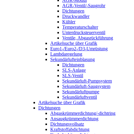
AGR-Modul
AGR-Ventil/-Saugrohr
Dichtungen
Druckwandler
Kühler
Temperaturschalter
Unterdrucksteuerventil
Ventile, Abgasrückführung
Artikelsuche über Grafik
Euro1-/Euro2-/D3-Umrüstung
Lambdaregelung
Sekundärlufteinblasung
Dichtungen
SLS-Anlage
SLS-Ventil
Sekundärluft-Pumpsystem
Sekundärluft-Saugsystem
Sekundärluftpumpe
Sekundärluftventil
Artikelsuche über Grafik
Dichtungen
Abgaskrümmerdichtung/-dichtring
Ansaugkrümmerdichtung
Dichtungsvollsatz
Kraftstoffabdichtung