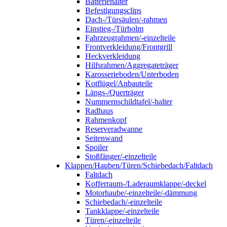
Batteriehalter
Befestigungsclips
Dach-/Türsäulen/-rahmen
Einstieg-/Türholm
Fahrzeugrahmen/-einzelteile
Frontverkleidung/Frontgrill
Heckverkleidung
Hilfsrahmen/Aggregateträger
Karosserieboden/Unterboden
Kotflügel/Anbauteile
Längs-/Querträger
Nummernschildtafel/-halter
Radhaus
Rahmenkopf
Reserveradwanne
Seitenwand
Spoiler
Stoßfänger/-einzelteile
Klappen/Hauben/Türen/Schiebedach/Faltdach
Faltdach
Kofferraum-/Laderaumklappe/-deckel
Motorhaube/-einzelteile/-dämmung
Schiebedach/-einzelteile
Tankklappe/-einzelteile
Türen/-einzelteile