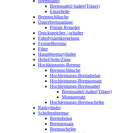
Bremssattel
Bremssattel/-halter(Träger)
Einzelteile
Bremsschläuche
Dauerbremsanlage
Primär-Retarder
Druckspeicher /-schalter
Fahrdynamikregelung
Feststellbremse
Filter
Hauptbremszylinder
Hebel/Seile/Züge
Hochleistungs-Bremse
Bremsschläuche
Hochleistungs-Bremsbelag
Hochleistungs-Bremsensatz
Hochleistungs-Bremssattel
Bremssattel/-halter(Träger)
Montagesatz
Hochleistungs-Bremsscheibe
Radzylinder
Scheibenbremse
Bremsbelag
Bremsensatz
Bremsscheibe