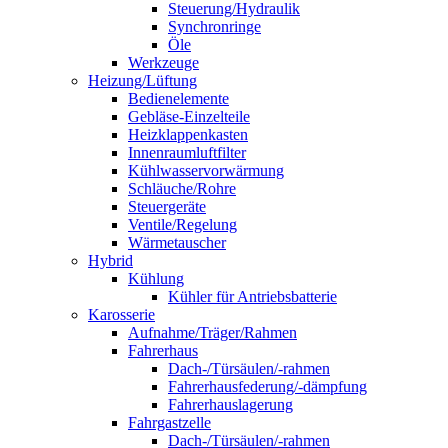
Steuerung/Hydraulik
Synchronringe
Öle
Werkzeuge
Heizung/Lüftung
Bedienelemente
Gebläse-Einzelteile
Heizklappenkasten
Innenraumluftfilter
Kühlwasservorwärmung
Schläuche/Rohre
Steuergeräte
Ventile/Regelung
Wärmetauscher
Hybrid
Kühlung
Kühler für Antriebsbatterie
Karosserie
Aufnahme/Träger/Rahmen
Fahrerhaus
Dach-/Türsäulen/-rahmen
Fahrerhausfederung/-dämpfung
Fahrerhauslagerung
Fahrgastzelle
Dach-/Türsäulen/-rahmen