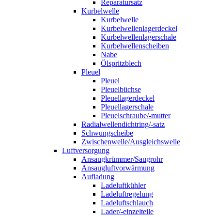
Reparatursatz
Kurbelwelle
Kurbelwelle
Kurbelwellenlagerdeckel
Kurbelwellenlagerschale
Kurbelwellenscheiben
Nabe
Ölspritzblech
Pleuel
Pleuel
Pleuelbüchse
Pleuellagerdeckel
Pleuellagerschale
Pleuelschraube/-mutter
Radialwellendichtring/-satz
Schwungscheibe
Zwischenwelle/Ausgleichswelle
Luftversorgung
Ansaugkrümmer/Saugrohr
Ansaugluftvorwärmung
Aufladung
Ladeluftkühler
Ladeluftregelung
Ladeluftschlauch
Lader/-einzelteile