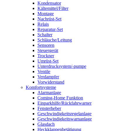
Kondensator
Kältemittel/Filter
Montage
Nachrüst-Set
Relais
Reparatur-Set
Schalter
Schläuche/Leitung
Sensoren
Steuergerät
Trockner
Umrüst-Set
Unterdrucksystem/-pumpe
Ventile
Verdampfer
Vorwiderstand
Komfortsysteme
Alarmanlage
Coming-Home Funktion
Einparkhilfe/Rückfahrwarner
Fensterheber
Geschwindigkeitsregelanlage
Geschwindigkeitswarnanlage
Glasdach
Heckklappenbetätigung