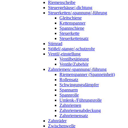
Riemenscheibe
Steuergehäuse/-dichtung
Steuerketten/-spannung/-führung
Gleitschiene
Kettenspanner
Spannschiene
Steuerkette
Steuerkettensatz
Stirnrad
Stößel/-stange/-schutzrohr
Ventil/-einstellung
Ventilbetätigung
Ventile/Zubehör
Zahnriemen/-spannung/-führung
Riemenspanner (Spanneinheit)
Rollensatz
Schwingungsdämpfer
Spannarm
Spannrolle
Umlenk-/Führungsrolle
Zahnriemen
Zahnriemenabdeckung
Zahnriemensatz
Zahnräder
Zwischenwelle