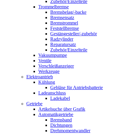
Zubehör/Einzelteile
Trommelbremse
Bremsbelag/-backe
Bremsensatz
Bremstrommel
Feststellbremse
Gestängesteller/-zubehör
Radzylinder
Reparatursatz
Zubehör/Einzelteile
Vakuumpumpe
Ventile
Verschleißanzeiger
Werkzeuge
Elektroantrieb
Kühlung
Gebläse für Antriebsbatterie
Ladeanschluss
Ladekabel
Getriebe
Artikelsuche über Grafik
Automatikgetriebe
Bremsband
Dichtungen
Drehmomentwandler