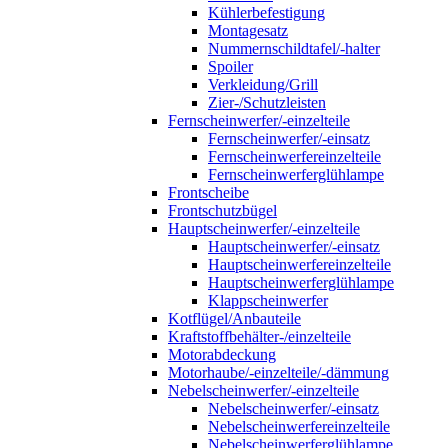
Kühlerbefestigung
Montagesatz
Nummernschildtafel/-halter
Spoiler
Verkleidung/Grill
Zier-/Schutzleisten
Fernscheinwerfer/-einzelteile
Fernscheinwerfer/-einsatz
Fernscheinwerfereinzelteile
Fernscheinwerferglühlampe
Frontscheibe
Frontschutzbügel
Hauptscheinwerfer/-einzelteile
Hauptscheinwerfer/-einsatz
Hauptscheinwerfereinzelteile
Hauptscheinwerferglühlampe
Klappscheinwerfer
Kotflügel/Anbauteile
Kraftstoffbehälter-/einzelteile
Motorabdeckung
Motorhaube/-einzelteile/-dämmung
Nebelscheinwerfer/-einzelteile
Nebelscheinwerfer/-einsatz
Nebelscheinwerfereinzelteile
Nebelscheinwerferglühlampe