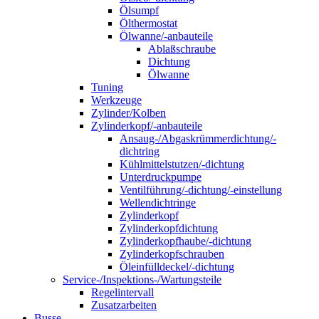
Ölsumpf
Ölthermostat
Ölwanne/-anbauteile
Ablaßschraube
Dichtung
Ölwanne
Tuning
Werkzeuge
Zylinder/Kolben
Zylinderkopf/-anbauteile
Ansaug-/Abgaskrümmerdichtung/-
dichtring
Kühlmittelstutzen/-dichtung
Unterdruckpumpe
Ventilführung/-dichtung/-einstellung
Wellendichtringe
Zylinderkopf
Zylinderkopfdichtung
Zylinderkopfhaube/-dichtung
Zylinderkopfschrauben
Öleinfülldeckel/-dichtung
Service-/Inspektions-/Wartungsteile
Regelintervall
Zusatzarbeiten
Busse