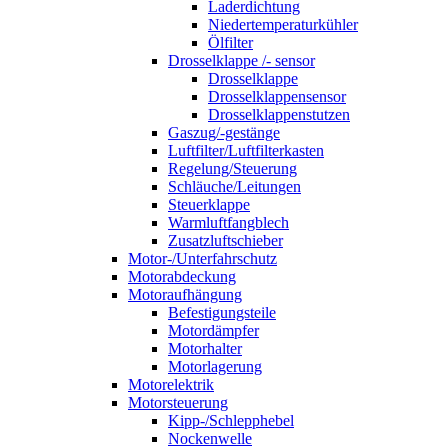
Laderdichtung
Niedertemperaturkühler
Ölfilter
Drosselklappe /- sensor
Drosselklappe
Drosselklappensensor
Drosselklappenstutzen
Gaszug/-gestänge
Luftfilter/Luftfilterkasten
Regelung/Steuerung
Schläuche/Leitungen
Steuerklappe
Warmluftfangblech
Zusatzluftschieber
Motor-/Unterfahrschutz
Motorabdeckung
Motoraufhängung
Befestigungsteile
Motordämpfer
Motorhalter
Motorlagerung
Motorelektrik
Motorsteuerung
Kipp-/Schlepphebel
Nockenwelle