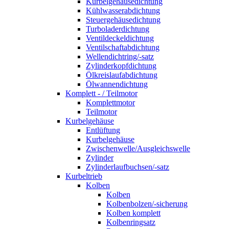
Kurbelgehäusedichtung
Kühlwasserabdichtung
Steuergehäusedichtung
Turboladerdichtung
Ventildeckeldichtung
Ventilschaftabdichtung
Wellendichtring/-satz
Zylinderkopfdichtung
Ölkreislaufabdichtung
Ölwannendichtung
Komplett - / Teilmotor
Komplettmotor
Teilmotor
Kurbelgehäuse
Entlüftung
Kurbelgehäuse
Zwischenwelle/Ausgleichswelle
Zylinder
Zylinderlaufbuchsen/-satz
Kurbeltrieb
Kolben
Kolben
Kolbenbolzen/-sicherung
Kolben komplett
Kolbenringsatz