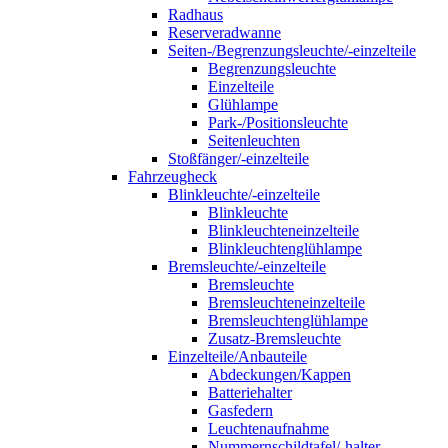
Radhaus
Reserveradwanne
Seiten-/Begrenzungsleuchte/-einzelteile
Begrenzungsleuchte
Einzelteile
Glühlampe
Park-/Positionsleuchte
Seitenleuchten
Stoßfänger/-einzelteile
Fahrzeugheck
Blinkleuchte/-einzelteile
Blinkleuchte
Blinkleuchteneinzelteile
Blinkleuchtenglühlampe
Bremsleuchte/-einzelteile
Bremsleuchte
Bremsleuchteneinzelteile
Bremsleuchtenglühlampe
Zusatz-Bremsleuchte
Einzelteile/Anbauteile
Abdeckungen/Kappen
Batteriehalter
Gasfedern
Leuchtenaufnahme
Nummernschildtafel/-halter