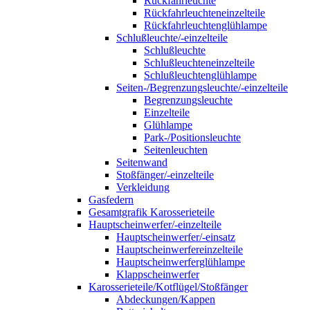
Rückfahrleuchte
Rückfahrleuchteneinzelteile
Rückfahrleuchtenglühlampe
Schlußleuchte/-einzelteile
Schlußleuchte
Schlußleuchteneinzelteile
Schlußleuchtenglühlampe
Seiten-/Begrenzungsleuchte/-einzelteile
Begrenzungsleuchte
Einzelteile
Glühlampe
Park-/Positionsleuchte
Seitenleuchten
Seitenwand
Stoßfänger/-einzelteile
Verkleidung
Gasfedern
Gesamtgrafik Karosserieteile
Hauptscheinwerfer/-einzelteile
Hauptscheinwerfer/-einsatz
Hauptscheinwerfereinzelteile
Hauptscheinwerferglühlampe
Klappscheinwerfer
Karosserieteile/Kotflügel/Stoßfänger
Abdeckungen/Kappen