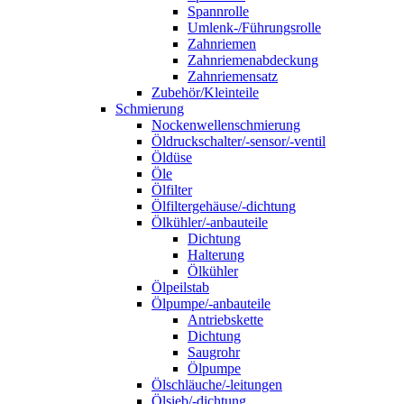
Spannrolle
Umlenk-/Führungsrolle
Zahnriemen
Zahnriemenabdeckung
Zahnriemensatz
Zubehör/Kleinteile
Schmierung
Nockenwellenschmierung
Öldruckschalter/-sensor/-ventil
Öldüse
Öle
Ölfilter
Ölfiltergehäuse/-dichtung
Ölkühler/-anbauteile
Dichtung
Halterung
Ölkühler
Ölpeilstab
Ölpumpe/-anbauteile
Antriebskette
Dichtung
Saugrohr
Ölpumpe
Ölschläuche/-leitungen
Ölsieb/-dichtung