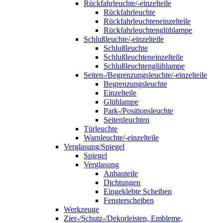
Rückfahrleuchte/-einzelteile
Rückfahrleuchte
Rückfahrleuchteneinzelteile
Rückfahrleuchtenglühlampe
Schlußleuchte/-einzelteile
Schlußleuchte
Schlußleuchteneinzelteile
Schlußleuchtenglühlampe
Seiten-/Begrenzungsleuchte/-einzelteile
Begrenzungsleuchte
Einzelteile
Glühlampe
Park-/Positionsleuchte
Seitenleuchten
Türleuchte
Warnleuchte/-einzelteile
Verglasung/Spiegel
Spiegel
Verglasung
Anbauteile
Dichtungen
Eingeklebte Scheiben
Fensterscheiben
Werkzeuge
Zier-/Schutz-/Dekorleisten, Embleme,