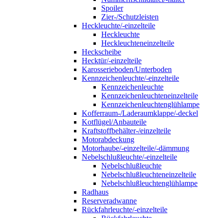
Spoiler
Zier-/Schutzleisten
Heckleuchte/-einzelteile
Heckleuchte
Heckleuchteneinzelteile
Heckscheibe
Hecktür/-einzelteile
Karosserieboden/Unterboden
Kennzeichenleuchte/-einzelteile
Kennzeichenleuchte
Kennzeichenleuchteneinzelteile
Kennzeichenleuchtenglühlampe
Kofferraum-/Laderaumklappe/-deckel
Kotflügel/Anbauteile
Kraftstoffbehälter-/einzelteile
Motorabdeckung
Motorhaube/-einzelteile/-dämmung
Nebelschlußleuchte/-einzelteile
Nebelschlußleuchte
Nebelschlußleuchteneinzelteile
Nebelschlußleuchtenglühlampe
Radhaus
Reserveradwanne
Rückfahrleuchte/-einzelteile