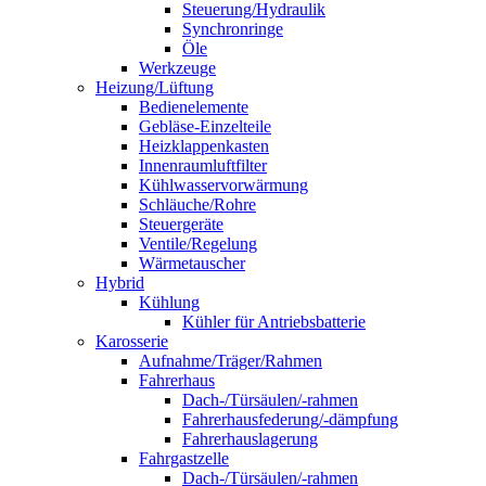
Steuerung/Hydraulik
Synchronringe
Öle
Werkzeuge
Heizung/Lüftung
Bedienelemente
Gebläse-Einzelteile
Heizklappenkasten
Innenraumluftfilter
Kühlwasservorwärmung
Schläuche/Rohre
Steuergeräte
Ventile/Regelung
Wärmetauscher
Hybrid
Kühlung
Kühler für Antriebsbatterie
Karosserie
Aufnahme/Träger/Rahmen
Fahrerhaus
Dach-/Türsäulen/-rahmen
Fahrerhausfederung/-dämpfung
Fahrerhauslagerung
Fahrgastzelle
Dach-/Türsäulen/-rahmen