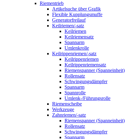
Riementrieb
Artikelsuche über Grafik
Flexible Kupplungsmuffe
Generatorfreilauf
Keilriemen/-satz
Keilriemen
Keilriemensatz
Spannarm
Umlenkrolle
Keilrippenriemen/-satz
Keilrippenriemen
Keilrippenriemensatz
Riemenspanner (Spanneinheit)
Rollensatz
Schwingungsdämpfer
Spannarm
Spannrolle
Umlenk-/Führungsrolle
Riemenscheibe
Werkzeuge
Zahnriemen/-satz
Riemenspanner (Spanneinheit)
Rollensatz
Schwingungsdämpfer
Spannarm