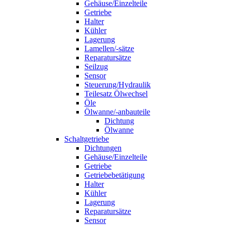
Gehäuse/Einzelteile
Getriebe
Halter
Kühler
Lagerung
Lamellen/-sätze
Reparatursätze
Seilzug
Sensor
Steuerung/Hydraulik
Teilesatz Ölwechsel
Öle
Ölwanne/-anbauteile
Dichtung
Ölwanne
Schaltgetriebe
Dichtungen
Gehäuse/Einzelteile
Getriebe
Getriebebetätigung
Halter
Kühler
Lagerung
Reparatursätze
Sensor