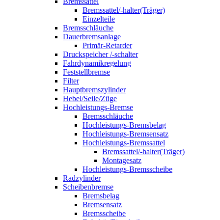
Bremssattel
Bremssattel/-halter(Träger)
Einzelteile
Bremsschläuche
Dauerbremsanlage
Primär-Retarder
Druckspeicher /-schalter
Fahrdynamikregelung
Feststellbremse
Filter
Hauptbremszylinder
Hebel/Seile/Züge
Hochleistungs-Bremse
Bremsschläuche
Hochleistungs-Bremsbelag
Hochleistungs-Bremsensatz
Hochleistungs-Bremssattel
Bremssattel/-halter(Träger)
Montagesatz
Hochleistungs-Bremsscheibe
Radzylinder
Scheibenbremse
Bremsbelag
Bremsensatz
Bremsscheibe