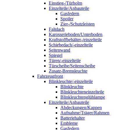
Einstieg-/Türholm
Einzelteile/Anbauteile
Gasfedern
Spoiler
Zier-/Schutzleisten
Faltdach
Karosserieboden/Unterboden
Kraftstoffbehälter-/einzelteile
Schiebedach/-einzelteile
Seitenwand
Spiegel
Türen/-einzelteile
Türscheibe/Seitenscheibe
Zusatz-Bremsleuchte
Fahrzeugfront
Blinkleuchte/-einzelteile
Blinkleuchte
Blinkleuchteneinzelteile
Blinkleuchtenglühlampe
Einzelteile/Anbauteile
Abdeckungen/Kappen
Aufnahme/Träger/Rahmen
Batteriehalter
Embleme
Gasfedern