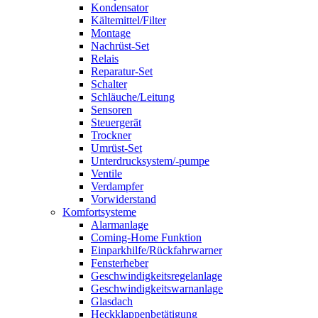
Kondensator
Kältemittel/Filter
Montage
Nachrüst-Set
Relais
Reparatur-Set
Schalter
Schläuche/Leitung
Sensoren
Steuergerät
Trockner
Umrüst-Set
Unterdrucksystem/-pumpe
Ventile
Verdampfer
Vorwiderstand
Komfortsysteme
Alarmanlage
Coming-Home Funktion
Einparkhilfe/Rückfahrwarner
Fensterheber
Geschwindigkeitsregelanlage
Geschwindigkeitswarnanlage
Glasdach
Heckklappenbetätigung