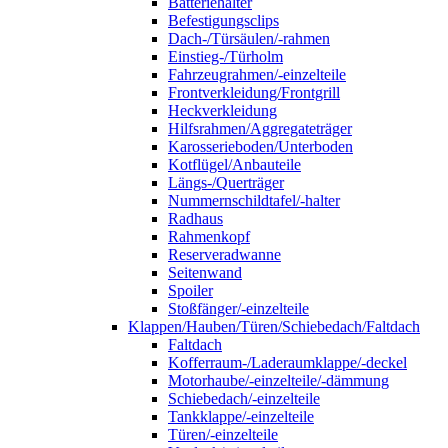
Batteriehalter
Befestigungsclips
Dach-/Türsäulen/-rahmen
Einstieg-/Türholm
Fahrzeugrahmen/-einzelteile
Frontverkleidung/Frontgrill
Heckverkleidung
Hilfsrahmen/Aggregateträger
Karosserieboden/Unterboden
Kotflügel/Anbauteile
Längs-/Querträger
Nummernschildtafel/-halter
Radhaus
Rahmenkopf
Reserveradwanne
Seitenwand
Spoiler
Stoßfänger/-einzelteile
Klappen/Hauben/Türen/Schiebedach/Faltdach
Faltdach
Kofferraum-/Laderaumklappe/-deckel
Motorhaube/-einzelteile/-dämmung
Schiebedach/-einzelteile
Tankklappe/-einzelteile
Türen/-einzelteile