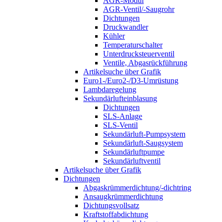
AGR-Modul
AGR-Ventil/-Saugrohr
Dichtungen
Druckwandler
Kühler
Temperaturschalter
Unterdrucksteuerventil
Ventile, Abgasrückführung
Artikelsuche über Grafik
Euro1-/Euro2-/D3-Umrüstung
Lambdaregelung
Sekundärlufteinblasung
Dichtungen
SLS-Anlage
SLS-Ventil
Sekundärluft-Pumpsystem
Sekundärluft-Saugsystem
Sekundärluftpumpe
Sekundärluftventil
Artikelsuche über Grafik
Dichtungen
Abgaskrümmerdichtung/-dichtring
Ansaugkrümmerdichtung
Dichtungsvollsatz
Kraftstoffabdichtung