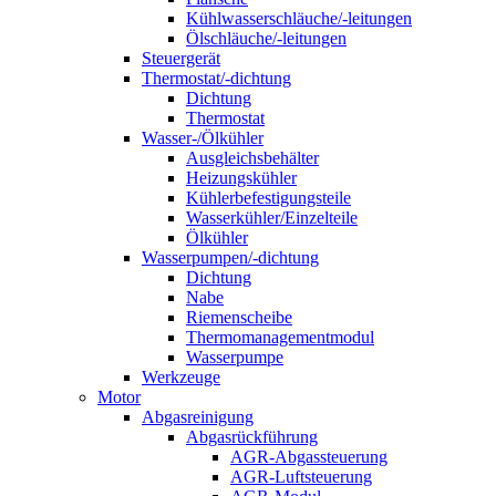
Kühlwasserschläuche/-leitungen
Ölschläuche/-leitungen
Steuergerät
Thermostat/-dichtung
Dichtung
Thermostat
Wasser-/Ölkühler
Ausgleichsbehälter
Heizungskühler
Kühlerbefestigungsteile
Wasserkühler/Einzelteile
Ölkühler
Wasserpumpen/-dichtung
Dichtung
Nabe
Riemenscheibe
Thermomanagementmodul
Wasserpumpe
Werkzeuge
Motor
Abgasreinigung
Abgasrückführung
AGR-Abgassteuerung
AGR-Luftsteuerung