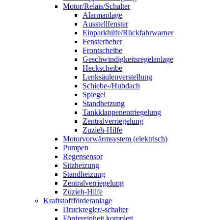
Motor/Relais/Schalter
Alarmanlage
Ausstellfenster
Einparkhilfe/Rückfahrwarner
Fensterheber
Frontscheibe
Geschwindigkeitsregelanlage
Heckscheibe
Lenksäulenverstellung
Schiebe-/Hubdach
Spiegel
Standheizung
Tankklappenentriegelung
Zentralverriegelung
Zuzieh-Hilfe
Motorvorwärmsystem (elektrisch)
Pumpen
Regensensor
Sitzheizung
Standheizung
Zentralverriegelung
Zuzieh-Hilfe
Kraftstoffförderanlage
Druckregler/-schalter
Fördereinheit komplett