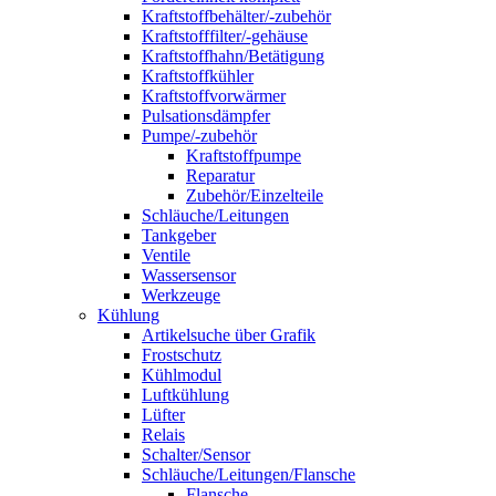
Kraftstoffbehälter/-zubehör
Kraftstofffilter/-gehäuse
Kraftstoffhahn/Betätigung
Kraftstoffkühler
Kraftstoffvorwärmer
Pulsationsdämpfer
Pumpe/-zubehör
Kraftstoffpumpe
Reparatur
Zubehör/Einzelteile
Schläuche/Leitungen
Tankgeber
Ventile
Wassersensor
Werkzeuge
Kühlung
Artikelsuche über Grafik
Frostschutz
Kühlmodul
Luftkühlung
Lüfter
Relais
Schalter/Sensor
Schläuche/Leitungen/Flansche
Flansche