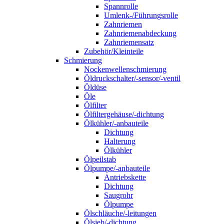
Spannrolle
Umlenk-/Führungsrolle
Zahnriemen
Zahnriemenabdeckung
Zahnriemensatz
Zubehör/Kleinteile
Schmierung
Nockenwellenschmierung
Öldruckschalter/-sensor/-ventil
Öldüse
Öle
Ölfilter
Ölfiltergehäuse/-dichtung
Ölkühler/-anbauteile
Dichtung
Halterung
Ölkühler
Ölpeilstab
Ölpumpe/-anbauteile
Antriebskette
Dichtung
Saugrohr
Ölpumpe
Ölschläuche/-leitungen
Ölsieb/-dichtung