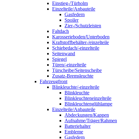
Einstieg-/Türholm
Einzelteile/Anbauteile
Gasfedern
Spoiler
Zier-/Schutzleisten
Faltdach
Karosserieboden/Unterboden
Kraftstoffbehälter-/einzelteile
Schiebedach/-einzelteile
Seitenwand
Spiegel
Türen/-einzelteile
Türscheibe/Seitenscheibe
Zusatz-Bremsleuchte
Fahrzeugfront
Blinkleuchte/-einzelteile
Blinkleuchte
Blinkleuchteneinzelteile
Blinkleuchtenglühlampe
Einzelteile/Anbauteile
Abdeckungen/Kappen
Aufnahme/Träger/Rahmen
Batteriehalter
Embleme
Gasfedern