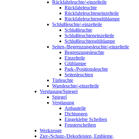
Rückfahrleuchte/-einzelteile
Rückfahrleuchte
Rückfahrleuchteneinzelteile
Rückfahrleuchtenglühlampe
Schlußleuchte/-einzelteile
Schlußleuchte
Schlußleuchteneinzelteile
Schlußleuchtenglühlampe
Seiten-/Begrenzungsleuchte/-einzelteile
Begrenzungsleuchte
Einzelteile
Glühlampe
Park-/Positionsleuchte
Seitenleuchten
Türleuchte
Warnleuchte/-einzelteile
Verglasung/Spiegel
Spiegel
Verglasung
Anbauteile
Dichtungen
Eingeklebte Scheiben
Fensterscheiben
Werkzeuge
Zier-/Schutz-/Dekorleisten, Embleme,