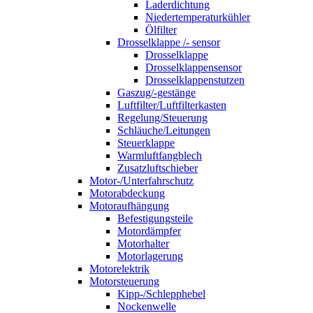
Laderdichtung
Niedertemperaturkühler
Ölfilter
Drosselklappe /- sensor
Drosselklappe
Drosselklappensensor
Drosselklappenstutzen
Gaszug/-gestänge
Luftfilter/Luftfilterkasten
Regelung/Steuerung
Schläuche/Leitungen
Steuerklappe
Warmluftfangblech
Zusatzluftschieber
Motor-/Unterfahrschutz
Motorabdeckung
Motoraufhängung
Befestigungsteile
Motordämpfer
Motorhalter
Motorlagerung
Motorelektrik
Motorsteuerung
Kipp-/Schlepphebel
Nockenwelle