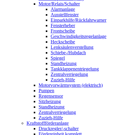
Motor/Relais/Schalter
Alarmanlage
Ausstellfenster
Einparkhilfe/Rückfahrwarner
Fensterheber
Frontscheibe
Geschwindigkeitsregelanlage
Heckscheibe
Lenksäulenverstellung
Schiebe-/Hubdach
Spiegel
Standheizung
Tankklappenentriegelung
Zentralverriegelung
Zuzieh-Hilfe
Motorvorwärmsystem (elektrisch)
Pumpen
Regensensor
Sitzheizung
Standheizung
Zentralverriegelung
Zuzieh-Hilfe
Kraftstoffförderanlage
Druckregler/-schalter
Fördereinheit komplett