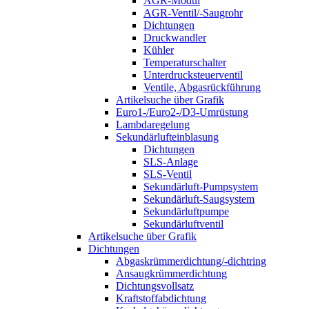
AGR-Modul
AGR-Ventil/-Saugrohr
Dichtungen
Druckwandler
Kühler
Temperaturschalter
Unterdrucksteuerventil
Ventile, Abgasrückführung
Artikelsuche über Grafik
Euro1-/Euro2-/D3-Umrüstung
Lambdaregelung
Sekundärlufteinblasung
Dichtungen
SLS-Anlage
SLS-Ventil
Sekundärluft-Pumpsystem
Sekundärluft-Saugsystem
Sekundärluftpumpe
Sekundärluftventil
Artikelsuche über Grafik
Dichtungen
Abgaskrümmerdichtung/-dichtring
Ansaugkrümmerdichtung
Dichtungsvollsatz
Kraftstoffabdichtung