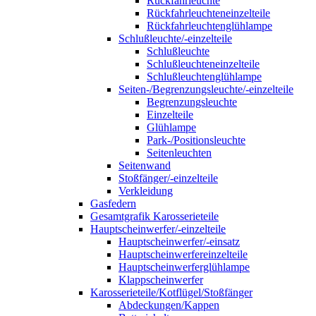
Rückfahrleuchte
Rückfahrleuchteneinzelteile
Rückfahrleuchtenglühlampe
Schlußleuchte/-einzelteile
Schlußleuchte
Schlußleuchteneinzelteile
Schlußleuchtenglühlampe
Seiten-/Begrenzungsleuchte/-einzelteile
Begrenzungsleuchte
Einzelteile
Glühlampe
Park-/Positionsleuchte
Seitenleuchten
Seitenwand
Stoßfänger/-einzelteile
Verkleidung
Gasfedern
Gesamtgrafik Karosserieteile
Hauptscheinwerfer/-einzelteile
Hauptscheinwerfer/-einsatz
Hauptscheinwerfereinzelteile
Hauptscheinwerferglühlampe
Klappscheinwerfer
Karosserieteile/Kotflügel/Stoßfänger
Abdeckungen/Kappen