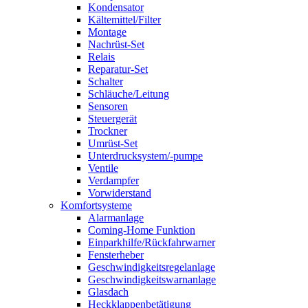
Kondensator
Kältemittel/Filter
Montage
Nachrüst-Set
Relais
Reparatur-Set
Schalter
Schläuche/Leitung
Sensoren
Steuergerät
Trockner
Umrüst-Set
Unterdrucksystem/-pumpe
Ventile
Verdampfer
Vorwiderstand
Komfortsysteme
Alarmanlage
Coming-Home Funktion
Einparkhilfe/Rückfahrwarner
Fensterheber
Geschwindigkeitsregelanlage
Geschwindigkeitswarnanlage
Glasdach
Heckklappenbetätigung