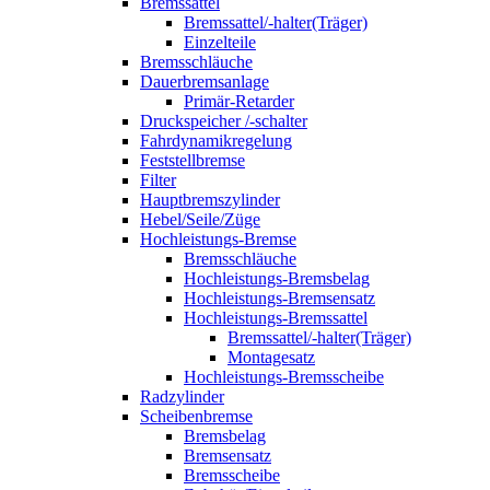
Bremssattel
Bremssattel/-halter(Träger)
Einzelteile
Bremsschläuche
Dauerbremsanlage
Primär-Retarder
Druckspeicher /-schalter
Fahrdynamikregelung
Feststellbremse
Filter
Hauptbremszylinder
Hebel/Seile/Züge
Hochleistungs-Bremse
Bremsschläuche
Hochleistungs-Bremsbelag
Hochleistungs-Bremsensatz
Hochleistungs-Bremssattel
Bremssattel/-halter(Träger)
Montagesatz
Hochleistungs-Bremsscheibe
Radzylinder
Scheibenbremse
Bremsbelag
Bremsensatz
Bremsscheibe