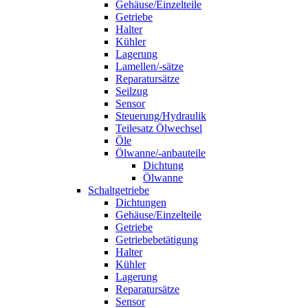
Gehäuse/Einzelteile
Getriebe
Halter
Kühler
Lagerung
Lamellen/-sätze
Reparatursätze
Seilzug
Sensor
Steuerung/Hydraulik
Teilesatz Ölwechsel
Öle
Ölwanne/-anbauteile
Dichtung
Ölwanne
Schaltgetriebe
Dichtungen
Gehäuse/Einzelteile
Getriebe
Getriebebetätigung
Halter
Kühler
Lagerung
Reparatursätze
Sensor