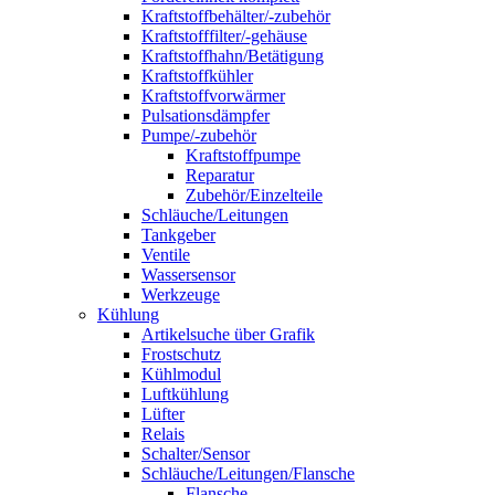
Kraftstoffbehälter/-zubehör
Kraftstofffilter/-gehäuse
Kraftstoffhahn/Betätigung
Kraftstoffkühler
Kraftstoffvorwärmer
Pulsationsdämpfer
Pumpe/-zubehör
Kraftstoffpumpe
Reparatur
Zubehör/Einzelteile
Schläuche/Leitungen
Tankgeber
Ventile
Wassersensor
Werkzeuge
Kühlung
Artikelsuche über Grafik
Frostschutz
Kühlmodul
Luftkühlung
Lüfter
Relais
Schalter/Sensor
Schläuche/Leitungen/Flansche
Flansche