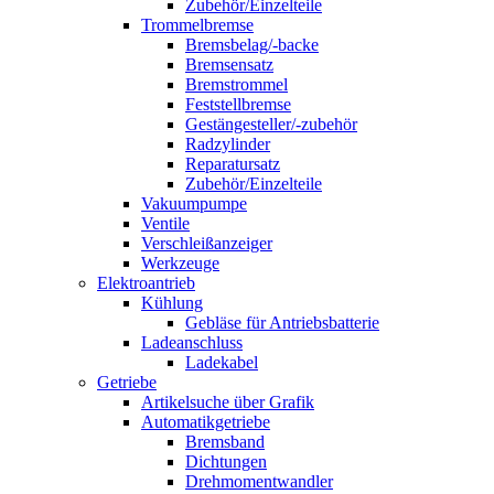
Zubehör/Einzelteile
Trommelbremse
Bremsbelag/-backe
Bremsensatz
Bremstrommel
Feststellbremse
Gestängesteller/-zubehör
Radzylinder
Reparatursatz
Zubehör/Einzelteile
Vakuumpumpe
Ventile
Verschleißanzeiger
Werkzeuge
Elektroantrieb
Kühlung
Gebläse für Antriebsbatterie
Ladeanschluss
Ladekabel
Getriebe
Artikelsuche über Grafik
Automatikgetriebe
Bremsband
Dichtungen
Drehmomentwandler