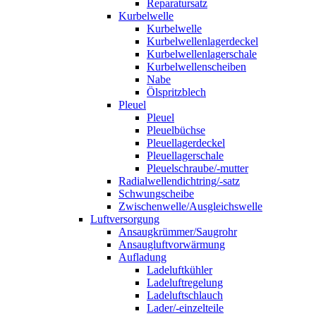
Reparatursatz
Kurbelwelle
Kurbelwelle
Kurbelwellenlagerdeckel
Kurbelwellenlagerschale
Kurbelwellenscheiben
Nabe
Ölspritzblech
Pleuel
Pleuel
Pleuelbüchse
Pleuellagerdeckel
Pleuellagerschale
Pleuelschraube/-mutter
Radialwellendichtring/-satz
Schwungscheibe
Zwischenwelle/Ausgleichswelle
Luftversorgung
Ansaugkrümmer/Saugrohr
Ansaugluftvorwärmung
Aufladung
Ladeluftkühler
Ladeluftregelung
Ladeluftschlauch
Lader/-einzelteile