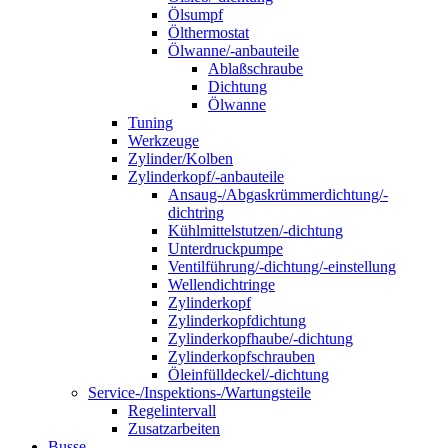
Ölsumpf
Ölthermostat
Ölwanne/-anbauteile
Ablaßschraube
Dichtung
Ölwanne
Tuning
Werkzeuge
Zylinder/Kolben
Zylinderkopf/-anbauteile
Ansaug-/Abgaskrümmerdichtung/-
dichtring
Kühlmittelstutzen/-dichtung
Unterdruckpumpe
Ventilführung/-dichtung/-einstellung
Wellendichtringe
Zylinderkopf
Zylinderkopfdichtung
Zylinderkopfhaube/-dichtung
Zylinderkopfschrauben
Öleinfülldeckel/-dichtung
Service-/Inspektions-/Wartungsteile
Regelintervall
Zusatzarbeiten
Busse