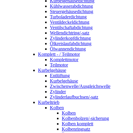
Kurbelgehäusedichtung
Kühlwasserabdichtung
Steuergehäusedichtung
Turboladerdichtung
Ventildeckeldichtung
Ventilschaftabdichtung
Wellendichtring/-satz
Zylinderkopfdichtung
Ölkreislaufabdichtung
Ölwannendichtung
Komplett - / Teilmotor
Komplettmotor
Teilmotor
Kurbelgehäuse
Entlüftung
Kurbelgehäuse
Zwischenwelle/Ausgleichswelle
Zylinder
Zylinderlaufbuchsen/-satz
Kurbeltrieb
Kolben
Kolben
Kolbenbolzen/-sicherung
Kolben komplett
Kolbenringsatz