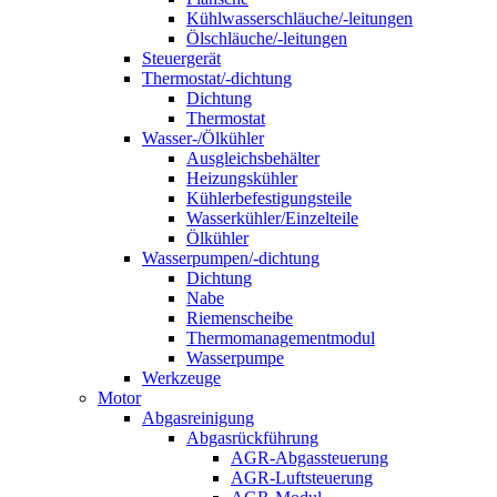
Kühlwasserschläuche/-leitungen
Ölschläuche/-leitungen
Steuergerät
Thermostat/-dichtung
Dichtung
Thermostat
Wasser-/Ölkühler
Ausgleichsbehälter
Heizungskühler
Kühlerbefestigungsteile
Wasserkühler/Einzelteile
Ölkühler
Wasserpumpen/-dichtung
Dichtung
Nabe
Riemenscheibe
Thermomanagementmodul
Wasserpumpe
Werkzeuge
Motor
Abgasreinigung
Abgasrückführung
AGR-Abgassteuerung
AGR-Luftsteuerung