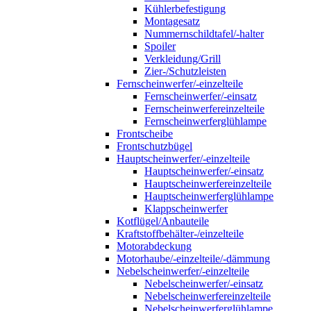
Kühlerbefestigung
Montagesatz
Nummernschildtafel/-halter
Spoiler
Verkleidung/Grill
Zier-/Schutzleisten
Fernscheinwerfer/-einzelteile
Fernscheinwerfer/-einsatz
Fernscheinwerfereinzelteile
Fernscheinwerferglühlampe
Frontscheibe
Frontschutzbügel
Hauptscheinwerfer/-einzelteile
Hauptscheinwerfer/-einsatz
Hauptscheinwerfereinzelteile
Hauptscheinwerferglühlampe
Klappscheinwerfer
Kotflügel/Anbauteile
Kraftstoffbehälter-/einzelteile
Motorabdeckung
Motorhaube/-einzelteile/-dämmung
Nebelscheinwerfer/-einzelteile
Nebelscheinwerfer/-einsatz
Nebelscheinwerfereinzelteile
Nebelscheinwerferglühlampe