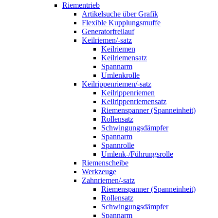
Riementrieb
Artikelsuche über Grafik
Flexible Kupplungsmuffe
Generatorfreilauf
Keilriemen/-satz
Keilriemen
Keilriemensatz
Spannarm
Umlenkrolle
Keilrippenriemen/-satz
Keilrippenriemen
Keilrippenriemensatz
Riemenspanner (Spanneinheit)
Rollensatz
Schwingungsdämpfer
Spannarm
Spannrolle
Umlenk-/Führungsrolle
Riemenscheibe
Werkzeuge
Zahnriemen/-satz
Riemenspanner (Spanneinheit)
Rollensatz
Schwingungsdämpfer
Spannarm