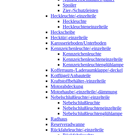
Spoiler
Zier-/Schutzleisten
Heckleuchte/-einzelteile
Heckleuchte
Heckleuchteneinzelteile
Heckscheibe
Hecktür/-einzelteile
Karosserieboden/Unterboden
Kennzeichenleuchte/-einzelteile
Kennzeichenleuchte
Kennzeichenleuchteneinzelteile
Kennzeichenleuchtenglühlampe
Kofferraum-/Laderaumklappe/-deckel
Kotflügel/Anbauteile
Kraftstoffbehälter-/einzelteile
Motorabdeckung
Motorhaube/-einzelteile/-dämmung
Nebelschlußleuchte/-einzelteile
Nebelschlußleuchte
Nebelschlußleuchteneinzelteile
Nebelschlußleuchtenglühlampe
Radhaus
Reserveradwanne
Rückfahrleuchte/-einzelteile