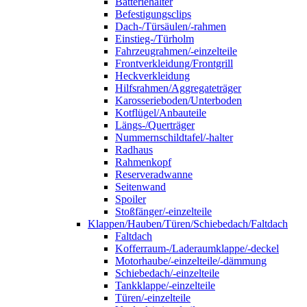
Batteriehalter
Befestigungsclips
Dach-/Türsäulen/-rahmen
Einstieg-/Türholm
Fahrzeugrahmen/-einzelteile
Frontverkleidung/Frontgrill
Heckverkleidung
Hilfsrahmen/Aggregateträger
Karosserieboden/Unterboden
Kotflügel/Anbauteile
Längs-/Querträger
Nummernschildtafel/-halter
Radhaus
Rahmenkopf
Reserveradwanne
Seitenwand
Spoiler
Stoßfänger/-einzelteile
Klappen/Hauben/Türen/Schiebedach/Faltdach
Faltdach
Kofferraum-/Laderaumklappe/-deckel
Motorhaube/-einzelteile/-dämmung
Schiebedach/-einzelteile
Tankklappe/-einzelteile
Türen/-einzelteile