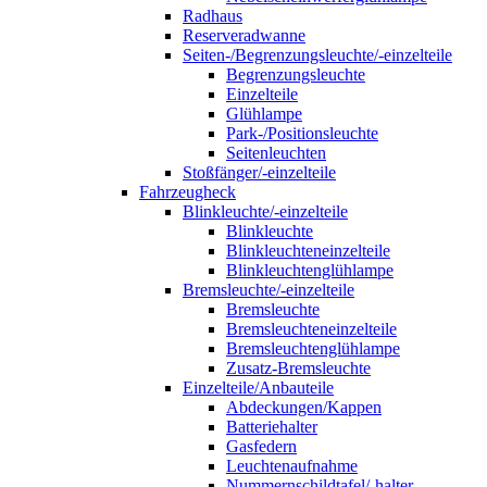
Radhaus
Reserveradwanne
Seiten-/Begrenzungsleuchte/-einzelteile
Begrenzungsleuchte
Einzelteile
Glühlampe
Park-/Positionsleuchte
Seitenleuchten
Stoßfänger/-einzelteile
Fahrzeugheck
Blinkleuchte/-einzelteile
Blinkleuchte
Blinkleuchteneinzelteile
Blinkleuchtenglühlampe
Bremsleuchte/-einzelteile
Bremsleuchte
Bremsleuchteneinzelteile
Bremsleuchtenglühlampe
Zusatz-Bremsleuchte
Einzelteile/Anbauteile
Abdeckungen/Kappen
Batteriehalter
Gasfedern
Leuchtenaufnahme
Nummernschildtafel/-halter