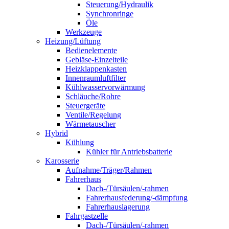
Steuerung/Hydraulik
Synchronringe
Öle
Werkzeuge
Heizung/Lüftung
Bedienelemente
Gebläse-Einzelteile
Heizklappenkasten
Innenraumluftfilter
Kühlwasservorwärmung
Schläuche/Rohre
Steuergeräte
Ventile/Regelung
Wärmetauscher
Hybrid
Kühlung
Kühler für Antriebsbatterie
Karosserie
Aufnahme/Träger/Rahmen
Fahrerhaus
Dach-/Türsäulen/-rahmen
Fahrerhausfederung/-dämpfung
Fahrerhauslagerung
Fahrgastzelle
Dach-/Türsäulen/-rahmen