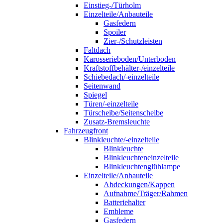
Einstieg-/Türholm
Einzelteile/Anbauteile
Gasfedern
Spoiler
Zier-/Schutzleisten
Faltdach
Karosserieboden/Unterboden
Kraftstoffbehälter-/einzelteile
Schiebedach/-einzelteile
Seitenwand
Spiegel
Türen/-einzelteile
Türscheibe/Seitenscheibe
Zusatz-Bremsleuchte
Fahrzeugfront
Blinkleuchte/-einzelteile
Blinkleuchte
Blinkleuchteneinzelteile
Blinkleuchtenglühlampe
Einzelteile/Anbauteile
Abdeckungen/Kappen
Aufnahme/Träger/Rahmen
Batteriehalter
Embleme
Gasfedern