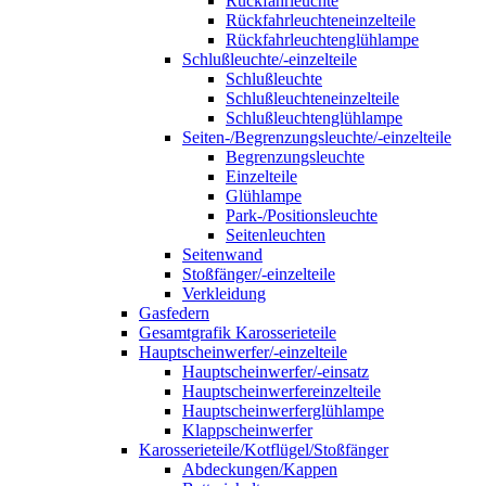
Rückfahrleuchte
Rückfahrleuchteneinzelteile
Rückfahrleuchtenglühlampe
Schlußleuchte/-einzelteile
Schlußleuchte
Schlußleuchteneinzelteile
Schlußleuchtenglühlampe
Seiten-/Begrenzungsleuchte/-einzelteile
Begrenzungsleuchte
Einzelteile
Glühlampe
Park-/Positionsleuchte
Seitenleuchten
Seitenwand
Stoßfänger/-einzelteile
Verkleidung
Gasfedern
Gesamtgrafik Karosserieteile
Hauptscheinwerfer/-einzelteile
Hauptscheinwerfer/-einsatz
Hauptscheinwerfereinzelteile
Hauptscheinwerferglühlampe
Klappscheinwerfer
Karosserieteile/Kotflügel/Stoßfänger
Abdeckungen/Kappen