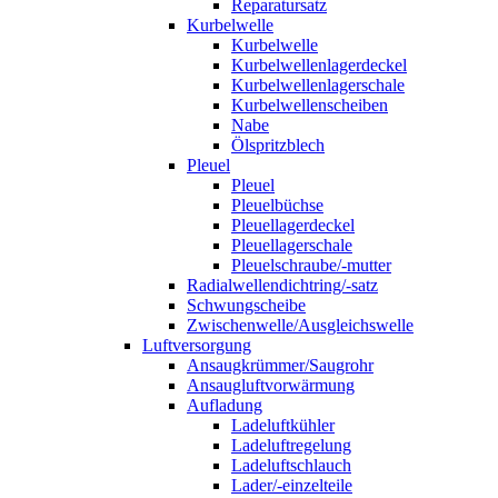
Reparatursatz
Kurbelwelle
Kurbelwelle
Kurbelwellenlagerdeckel
Kurbelwellenlagerschale
Kurbelwellenscheiben
Nabe
Ölspritzblech
Pleuel
Pleuel
Pleuelbüchse
Pleuellagerdeckel
Pleuellagerschale
Pleuelschraube/-mutter
Radialwellendichtring/-satz
Schwungscheibe
Zwischenwelle/Ausgleichswelle
Luftversorgung
Ansaugkrümmer/Saugrohr
Ansaugluftvorwärmung
Aufladung
Ladeluftkühler
Ladeluftregelung
Ladeluftschlauch
Lader/-einzelteile