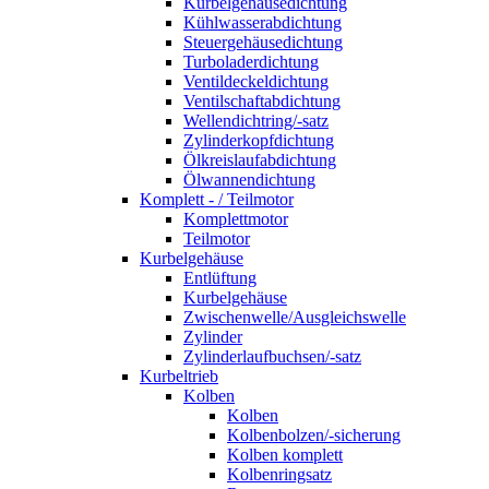
Kurbelgehäusedichtung
Kühlwasserabdichtung
Steuergehäusedichtung
Turboladerdichtung
Ventildeckeldichtung
Ventilschaftabdichtung
Wellendichtring/-satz
Zylinderkopfdichtung
Ölkreislaufabdichtung
Ölwannendichtung
Komplett - / Teilmotor
Komplettmotor
Teilmotor
Kurbelgehäuse
Entlüftung
Kurbelgehäuse
Zwischenwelle/Ausgleichswelle
Zylinder
Zylinderlaufbuchsen/-satz
Kurbeltrieb
Kolben
Kolben
Kolbenbolzen/-sicherung
Kolben komplett
Kolbenringsatz