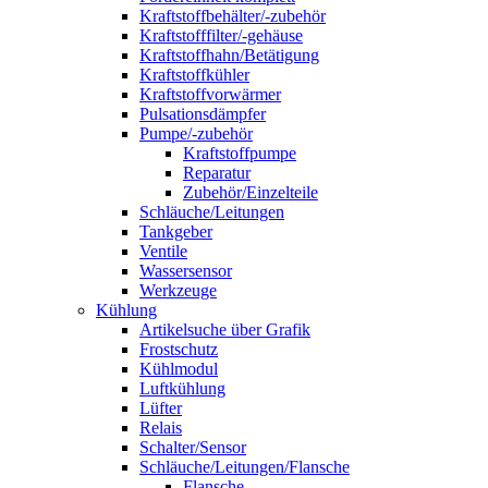
Kraftstoffbehälter/-zubehör
Kraftstofffilter/-gehäuse
Kraftstoffhahn/Betätigung
Kraftstoffkühler
Kraftstoffvorwärmer
Pulsationsdämpfer
Pumpe/-zubehör
Kraftstoffpumpe
Reparatur
Zubehör/Einzelteile
Schläuche/Leitungen
Tankgeber
Ventile
Wassersensor
Werkzeuge
Kühlung
Artikelsuche über Grafik
Frostschutz
Kühlmodul
Luftkühlung
Lüfter
Relais
Schalter/Sensor
Schläuche/Leitungen/Flansche
Flansche