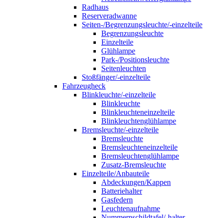
Radhaus
Reserveradwanne
Seiten-/Begrenzungsleuchte/-einzelteile
Begrenzungsleuchte
Einzelteile
Glühlampe
Park-/Positionsleuchte
Seitenleuchten
Stoßfänger/-einzelteile
Fahrzeugheck
Blinkleuchte/-einzelteile
Blinkleuchte
Blinkleuchteneinzelteile
Blinkleuchtenglühlampe
Bremsleuchte/-einzelteile
Bremsleuchte
Bremsleuchteneinzelteile
Bremsleuchtenglühlampe
Zusatz-Bremsleuchte
Einzelteile/Anbauteile
Abdeckungen/Kappen
Batteriehalter
Gasfedern
Leuchtenaufnahme
Nummernschildtafel/-halter