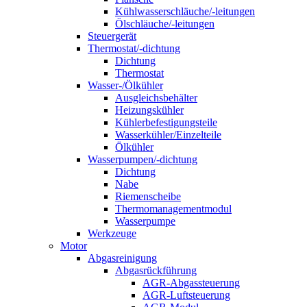
Kühlwasserschläuche/-leitungen
Ölschläuche/-leitungen
Steuergerät
Thermostat/-dichtung
Dichtung
Thermostat
Wasser-/Ölkühler
Ausgleichsbehälter
Heizungskühler
Kühlerbefestigungsteile
Wasserkühler/Einzelteile
Ölkühler
Wasserpumpen/-dichtung
Dichtung
Nabe
Riemenscheibe
Thermomanagementmodul
Wasserpumpe
Werkzeuge
Motor
Abgasreinigung
Abgasrückführung
AGR-Abgassteuerung
AGR-Luftsteuerung