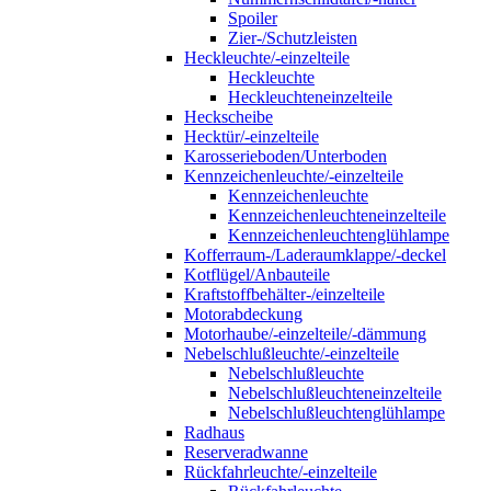
Spoiler
Zier-/Schutzleisten
Heckleuchte/-einzelteile
Heckleuchte
Heckleuchteneinzelteile
Heckscheibe
Hecktür/-einzelteile
Karosserieboden/Unterboden
Kennzeichenleuchte/-einzelteile
Kennzeichenleuchte
Kennzeichenleuchteneinzelteile
Kennzeichenleuchtenglühlampe
Kofferraum-/Laderaumklappe/-deckel
Kotflügel/Anbauteile
Kraftstoffbehälter-/einzelteile
Motorabdeckung
Motorhaube/-einzelteile/-dämmung
Nebelschlußleuchte/-einzelteile
Nebelschlußleuchte
Nebelschlußleuchteneinzelteile
Nebelschlußleuchtenglühlampe
Radhaus
Reserveradwanne
Rückfahrleuchte/-einzelteile