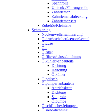
Spannrolle
Umlenk-/Führungsrolle
Zahnriemen
Zahnriemenabdeckung
Zahnriemensatz
Zubehör/Kleinteile
Schmierung
Nockenwellenschmierung
Öldruckschalter/-sensor/-ventil
Öldüse
Öle
Ölfilter
Ölfiltergehäuse/-dichtung
Ölkühler/-anbauteile
Dichtung
Halterung
Ölkühler
Ölpeilstab
Ölpumpe/-anbauteile
Antriebskette
Dichtung
Saugrohr
Ölpumpe
Ölschläuche/-leitungen
Ölsieb/-dichtung