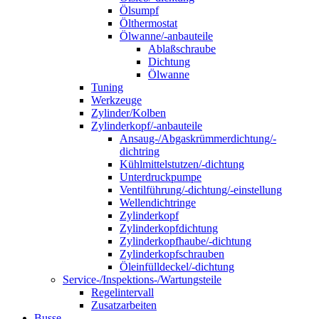
Ölsumpf
Ölthermostat
Ölwanne/-anbauteile
Ablaßschraube
Dichtung
Ölwanne
Tuning
Werkzeuge
Zylinder/Kolben
Zylinderkopf/-anbauteile
Ansaug-/Abgaskrümmerdichtung/-
dichtring
Kühlmittelstutzen/-dichtung
Unterdruckpumpe
Ventilführung/-dichtung/-einstellung
Wellendichtringe
Zylinderkopf
Zylinderkopfdichtung
Zylinderkopfhaube/-dichtung
Zylinderkopfschrauben
Öleinfülldeckel/-dichtung
Service-/Inspektions-/Wartungsteile
Regelintervall
Zusatzarbeiten
Busse