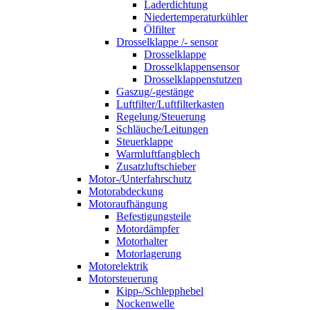
Laderdichtung
Niedertemperaturkühler
Ölfilter
Drosselklappe /- sensor
Drosselklappe
Drosselklappensensor
Drosselklappenstutzen
Gaszug/-gestänge
Luftfilter/Luftfilterkasten
Regelung/Steuerung
Schläuche/Leitungen
Steuerklappe
Warmluftfangblech
Zusatzluftschieber
Motor-/Unterfahrschutz
Motorabdeckung
Motoraufhängung
Befestigungsteile
Motordämpfer
Motorhalter
Motorlagerung
Motorelektrik
Motorsteuerung
Kipp-/Schlepphebel
Nockenwelle