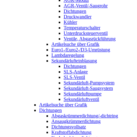
AGR-Modul
AGR-Ventil/-Saugrohr
Dichtungen
Druckwandler
Kühler
Temperaturschalter
Unterdrucksteuerventil
Ventile, Abgasrückführung
Artikelsuche über Grafik
Euro1-/Euro2-/D3-Umrüstung
Lambdaregelung
Sekundärlufteinblasung
Dichtungen
SLS-Anlage
SLS-Ventil
Sekundärluft-Pumpsystem
Sekundärluft-Saugsystem
Sekundärluftpumpe
Sekundärluftventil
Artikelsuche über Grafik
Dichtungen
Abgaskrümmerdichtung/-dichtring
Ansaugkrümmerdichtung
Dichtungsvollsatz
Kraftstoffabdichtung