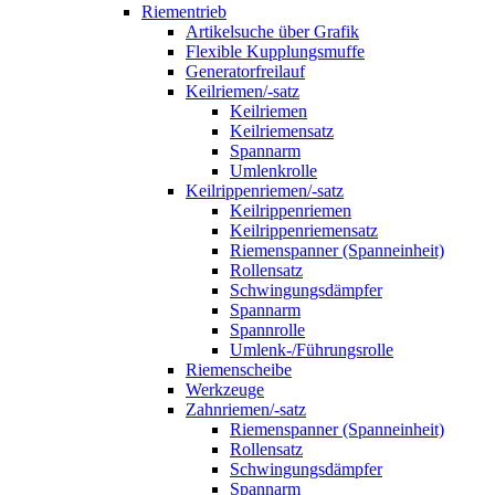
Riementrieb
Artikelsuche über Grafik
Flexible Kupplungsmuffe
Generatorfreilauf
Keilriemen/-satz
Keilriemen
Keilriemensatz
Spannarm
Umlenkrolle
Keilrippenriemen/-satz
Keilrippenriemen
Keilrippenriemensatz
Riemenspanner (Spanneinheit)
Rollensatz
Schwingungsdämpfer
Spannarm
Spannrolle
Umlenk-/Führungsrolle
Riemenscheibe
Werkzeuge
Zahnriemen/-satz
Riemenspanner (Spanneinheit)
Rollensatz
Schwingungsdämpfer
Spannarm