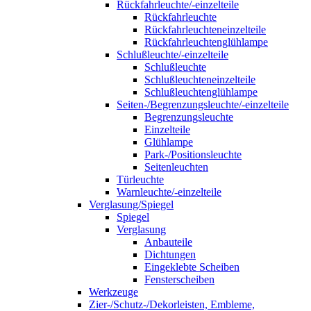
Rückfahrleuchte/-einzelteile
Rückfahrleuchte
Rückfahrleuchteneinzelteile
Rückfahrleuchtenglühlampe
Schlußleuchte/-einzelteile
Schlußleuchte
Schlußleuchteneinzelteile
Schlußleuchtenglühlampe
Seiten-/Begrenzungsleuchte/-einzelteile
Begrenzungsleuchte
Einzelteile
Glühlampe
Park-/Positionsleuchte
Seitenleuchten
Türleuchte
Warnleuchte/-einzelteile
Verglasung/Spiegel
Spiegel
Verglasung
Anbauteile
Dichtungen
Eingeklebte Scheiben
Fensterscheiben
Werkzeuge
Zier-/Schutz-/Dekorleisten, Embleme,