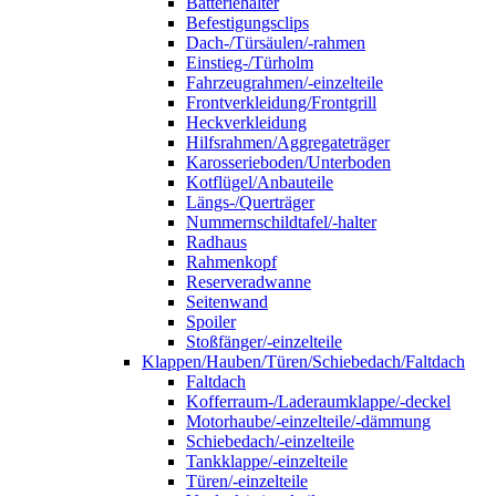
Batteriehalter
Befestigungsclips
Dach-/Türsäulen/-rahmen
Einstieg-/Türholm
Fahrzeugrahmen/-einzelteile
Frontverkleidung/Frontgrill
Heckverkleidung
Hilfsrahmen/Aggregateträger
Karosserieboden/Unterboden
Kotflügel/Anbauteile
Längs-/Querträger
Nummernschildtafel/-halter
Radhaus
Rahmenkopf
Reserveradwanne
Seitenwand
Spoiler
Stoßfänger/-einzelteile
Klappen/Hauben/Türen/Schiebedach/Faltdach
Faltdach
Kofferraum-/Laderaumklappe/-deckel
Motorhaube/-einzelteile/-dämmung
Schiebedach/-einzelteile
Tankklappe/-einzelteile
Türen/-einzelteile