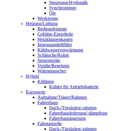
Steuerung/Hydraulik
Synchronringe
Öle
Werkzeuge
Heizung/Lüftung
Bedienelemente
Gebläse-Einzelteile
Heizklappenkasten
Innenraumluftfilter
Kühlwasservorwärmung
Schläuche/Rohre
Steuergeräte
Ventile/Regelung
Wärmetauscher
Hybrid
Kühlung
Kühler für Antriebsbatterie
Karosserie
Aufnahme/Träger/Rahmen
Fahrerhaus
Dach-/Türsäulen/-rahmen
Fahrerhausfederung/-dämpfung
Fahrerhauslagerung
Fahrgastzelle
Dach-/Türsäulen/-rahmen