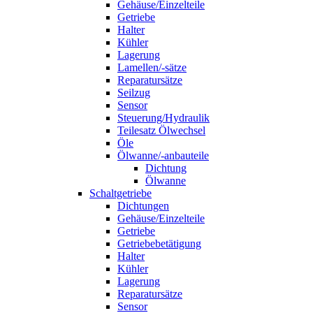
Gehäuse/Einzelteile
Getriebe
Halter
Kühler
Lagerung
Lamellen/-sätze
Reparatursätze
Seilzug
Sensor
Steuerung/Hydraulik
Teilesatz Ölwechsel
Öle
Ölwanne/-anbauteile
Dichtung
Ölwanne
Schaltgetriebe
Dichtungen
Gehäuse/Einzelteile
Getriebe
Getriebebetätigung
Halter
Kühler
Lagerung
Reparatursätze
Sensor