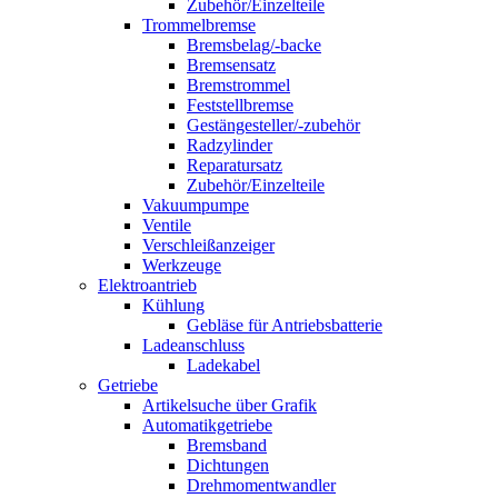
Zubehör/Einzelteile
Trommelbremse
Bremsbelag/-backe
Bremsensatz
Bremstrommel
Feststellbremse
Gestängesteller/-zubehör
Radzylinder
Reparatursatz
Zubehör/Einzelteile
Vakuumpumpe
Ventile
Verschleißanzeiger
Werkzeuge
Elektroantrieb
Kühlung
Gebläse für Antriebsbatterie
Ladeanschluss
Ladekabel
Getriebe
Artikelsuche über Grafik
Automatikgetriebe
Bremsband
Dichtungen
Drehmomentwandler