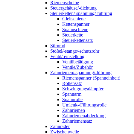
Riemenscheibe
Steuergehäuse/-dichtung
Steuerketten/-spannung/-führung
Gleitschiene
Kettenspanner
Spannschiene
Steuerkette
Steuerkettensatz
Stirnrad
Stößel/-stange/-schutzrohr
Ventil/-einstellung
Ventilbetätigung
Ventile/Zubehör
Zahnriemen/-spannung/-führung
Riemenspanner (Spanneinheit)
Rollensatz
Schwingungsdämpfer
Spannarm
Spannrolle
Umlenk-/Führungsrolle
Zahnriemen
Zahnriemenabdeckung
Zahnriemensatz
Zahnräder
Zwischenwelle