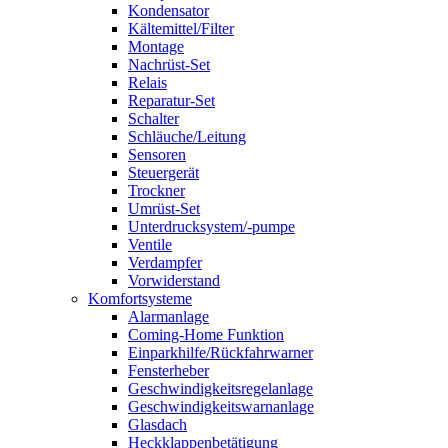
Kondensator
Kältemittel/Filter
Montage
Nachrüst-Set
Relais
Reparatur-Set
Schalter
Schläuche/Leitung
Sensoren
Steuergerät
Trockner
Umrüst-Set
Unterdrucksystem/-pumpe
Ventile
Verdampfer
Vorwiderstand
Komfortsysteme
Alarmanlage
Coming-Home Funktion
Einparkhilfe/Rückfahrwarner
Fensterheber
Geschwindigkeitsregelanlage
Geschwindigkeitswarnanlage
Glasdach
Heckklappenbetätigung