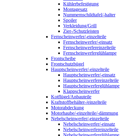
Kühlerbefestigung
Montagesatz
Nummernschildtafel/-halter
Spoiler
Verkleidung/Grill
Zier-/Schutzleisten
Fernscheinwerfer/-einzelteile
Fernscheinwerfer/-einsatz
Fernscheinwerfereinzelteile
Fernscheinwerferglühlampe
Frontscheibe
Frontschutzbügel
Hauptscheinwerfer/-einzelteile
Hauptscheinwerfer/-einsatz
Hauptscheinwerfereinzelteile
Hauptscheinwerferglühlampe
Klappscheinwerfer
Kotflügel/Anbauteile
Kraftstoffbehälter-/einzelteile
Motorabdeckung
Motorhaube/-einzelteile/-dämmung
Nebelscheinwerfer/-einzelteile
Nebelscheinwerfer/-einsatz
Nebelscheinwerfereinzelteile
Nebelscheinwerferglühlampe