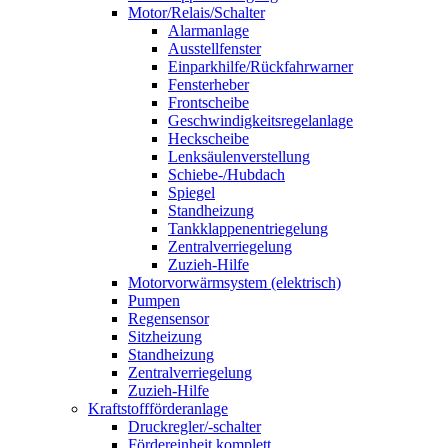
Motor/Relais/Schalter
Alarmanlage
Ausstellfenster
Einparkhilfe/Rückfahrwarner
Fensterheber
Frontscheibe
Geschwindigkeitsregelanlage
Heckscheibe
Lenksäulenverstellung
Schiebe-/Hubdach
Spiegel
Standheizung
Tankklappenentriegelung
Zentralverriegelung
Zuzieh-Hilfe
Motorvorwärmsystem (elektrisch)
Pumpen
Regensensor
Sitzheizung
Standheizung
Zentralverriegelung
Zuzieh-Hilfe
Kraftstoffförderanlage
Druckregler/-schalter
Fördereinheit komplett