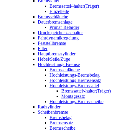
Bremssattel
Bremssattel/-halter(Träger)
Einzelteile
Bremsschläuche
Dauerbremsanlage
Primär-Retarder
Druckspeicher /-schalter
Fahrdynamikregelung
Feststellbremse
Filter
Hauptbremszylinder
Hebel/Seile/Züge
Hochleistungs-Bremse
Bremsschläuche
Hochleistungs-Bremsbelag
Hochleistungs-Bremsensatz
Hochleistungs-Bremssattel
Bremssattel/-halter(Träger)
Montagesatz
Hochleistungs-Bremsscheibe
Radzylinder
Scheibenbremse
Bremsbelag
Bremsensatz
Bremsscheibe