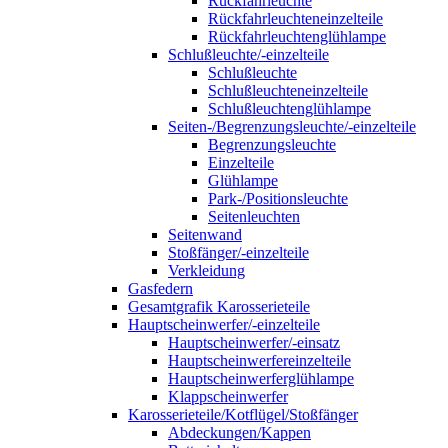
Rückfahrleuchte
Rückfahrleuchteneinzelteile
Rückfahrleuchtenglühlampe
Schlußleuchte/-einzelteile
Schlußleuchte
Schlußleuchteneinzelteile
Schlußleuchtenglühlampe
Seiten-/Begrenzungsleuchte/-einzelteile
Begrenzungsleuchte
Einzelteile
Glühlampe
Park-/Positionsleuchte
Seitenleuchten
Seitenwand
Stoßfänger/-einzelteile
Verkleidung
Gasfedern
Gesamtgrafik Karosserieteile
Hauptscheinwerfer/-einzelteile
Hauptscheinwerfer/-einsatz
Hauptscheinwerfereinzelteile
Hauptscheinwerferglühlampe
Klappscheinwerfer
Karosserieteile/Kotflügel/Stoßfänger
Abdeckungen/Kappen