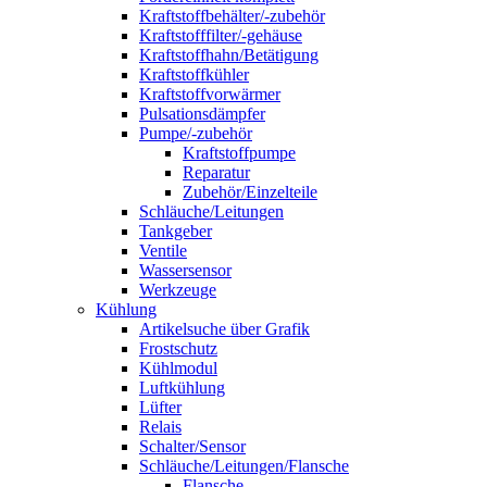
Kraftstoffbehälter/-zubehör
Kraftstofffilter/-gehäuse
Kraftstoffhahn/Betätigung
Kraftstoffkühler
Kraftstoffvorwärmer
Pulsationsdämpfer
Pumpe/-zubehör
Kraftstoffpumpe
Reparatur
Zubehör/Einzelteile
Schläuche/Leitungen
Tankgeber
Ventile
Wassersensor
Werkzeuge
Kühlung
Artikelsuche über Grafik
Frostschutz
Kühlmodul
Luftkühlung
Lüfter
Relais
Schalter/Sensor
Schläuche/Leitungen/Flansche
Flansche