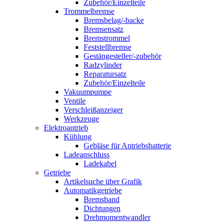
Zubehör/Einzelteile
Trommelbremse
Bremsbelag/-backe
Bremsensatz
Bremstrommel
Feststellbremse
Gestängesteller/-zubehör
Radzylinder
Reparatursatz
Zubehör/Einzelteile
Vakuumpumpe
Ventile
Verschleißanzeiger
Werkzeuge
Elektroantrieb
Kühlung
Gebläse für Antriebsbatterie
Ladeanschluss
Ladekabel
Getriebe
Artikelsuche über Grafik
Automatikgetriebe
Bremsband
Dichtungen
Drehmomentwandler