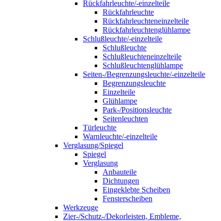
Rückfahrleuchte/-einzelteile
Rückfahrleuchte
Rückfahrleuchteneinzelteile
Rückfahrleuchtenglühlampe
Schlußleuchte/-einzelteile
Schlußleuchte
Schlußleuchteneinzelteile
Schlußleuchtenglühlampe
Seiten-/Begrenzungsleuchte/-einzelteile
Begrenzungsleuchte
Einzelteile
Glühlampe
Park-/Positionsleuchte
Seitenleuchten
Türleuchte
Warnleuchte/-einzelteile
Verglasung/Spiegel
Spiegel
Verglasung
Anbauteile
Dichtungen
Eingeklebte Scheiben
Fensterscheiben
Werkzeuge
Zier-/Schutz-/Dekorleisten, Embleme,