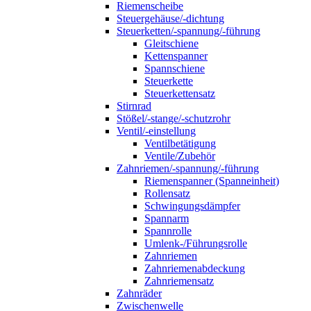
Riemenscheibe
Steuergehäuse/-dichtung
Steuerketten/-spannung/-führung
Gleitschiene
Kettenspanner
Spannschiene
Steuerkette
Steuerkettensatz
Stirnrad
Stößel/-stange/-schutzrohr
Ventil/-einstellung
Ventilbetätigung
Ventile/Zubehör
Zahnriemen/-spannung/-führung
Riemenspanner (Spanneinheit)
Rollensatz
Schwingungsdämpfer
Spannarm
Spannrolle
Umlenk-/Führungsrolle
Zahnriemen
Zahnriemenabdeckung
Zahnriemensatz
Zahnräder
Zwischenwelle