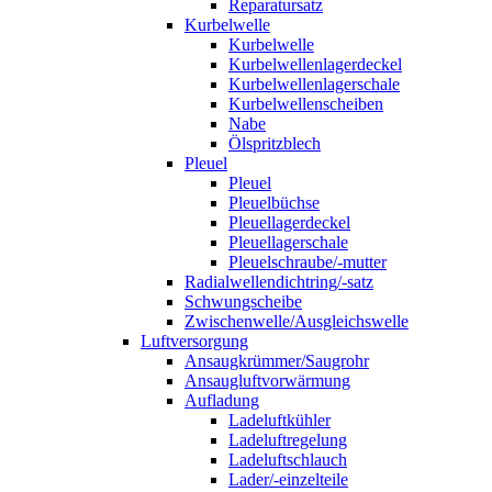
Reparatursatz
Kurbelwelle
Kurbelwelle
Kurbelwellenlagerdeckel
Kurbelwellenlagerschale
Kurbelwellenscheiben
Nabe
Ölspritzblech
Pleuel
Pleuel
Pleuelbüchse
Pleuellagerdeckel
Pleuellagerschale
Pleuelschraube/-mutter
Radialwellendichtring/-satz
Schwungscheibe
Zwischenwelle/Ausgleichswelle
Luftversorgung
Ansaugkrümmer/Saugrohr
Ansaugluftvorwärmung
Aufladung
Ladeluftkühler
Ladeluftregelung
Ladeluftschlauch
Lader/-einzelteile