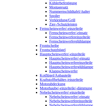
Kühlerbefestigung
Montagesatz
Nummernschildtafel/-halter
Spoiler
Verkleidung/Grill
Zier-/Schutzleisten
Fernscheinwerfer/-einzelteile
Fernscheinwerfer/-einsatz
Fernscheinwerfereinzelteile
Fernscheinwerferglühlampe
Frontscheibe
Frontschutzbügel
Hauptscheinwerfer/-einzelteile
Hauptscheinwerfer/-einsatz
Hauptscheinwerfereinzelteile
Hauptscheinwerferglühlampe
Klappscheinwerfer
Kotflügel/Anbauteile
Kraftstoffbehälter-/einzelteile
Motorabdeckung
Motorhaube/-einzelteile/-dämmung
Nebelscheinwerfer/-einzelteile
Nebelscheinwerfer/-einsatz
Nebelscheinwerfereinzelteile
Nebelscheinwerferglühlampe