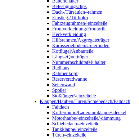
Batteriehalter
Befestigungsclips
Dach-/Türsäulen/-rahmen
Einstieg-/Türholm
Fahrzeugrahmen/-einzelteile
Frontverkleidung/Frontgrill
Heckverkleidung
Hilfsrahmen/Aggregateträger
Karosserieboden/Unterboden
Kotflügel/Anbauteile
Längs-/Querträger
Nummernschildtafel/-halter
Radhaus
Rahmenkopf
Reserveradwanne
Seitenwand
Spoiler
Stoßfänger/-einzelteile
Klappen/Hauben/Türen/Schiebedach/Faltdach
Faltdach
Kofferraum-/Laderaumklappe/-deckel
Motorhaube/-einzelteile/-dämmung
Schiebedach/-einzelteile
Tankklappe/-einzelteile
Türen/-einzelteile