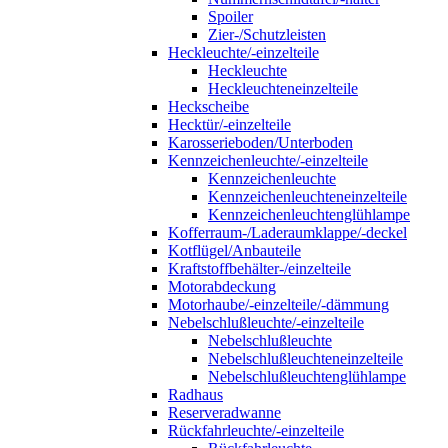
Spoiler
Zier-/Schutzleisten
Heckleuchte/-einzelteile
Heckleuchte
Heckleuchteneinzelteile
Heckscheibe
Hecktür/-einzelteile
Karosserieboden/Unterboden
Kennzeichenleuchte/-einzelteile
Kennzeichenleuchte
Kennzeichenleuchteneinzelteile
Kennzeichenleuchtenglühlampe
Kofferraum-/Laderaumklappe/-deckel
Kotflügel/Anbauteile
Kraftstoffbehälter-/einzelteile
Motorabdeckung
Motorhaube/-einzelteile/-dämmung
Nebelschlußleuchte/-einzelteile
Nebelschlußleuchte
Nebelschlußleuchteneinzelteile
Nebelschlußleuchtenglühlampe
Radhaus
Reserveradwanne
Rückfahrleuchte/-einzelteile