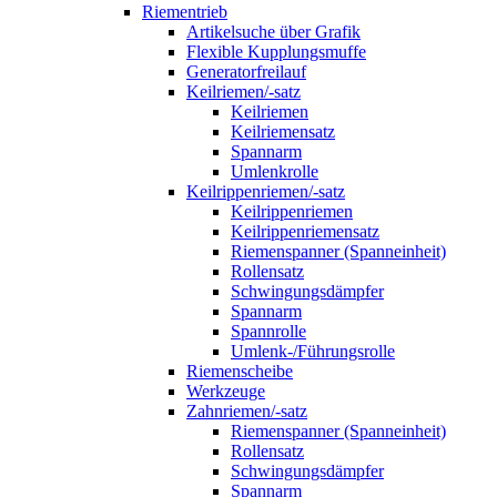
Riementrieb
Artikelsuche über Grafik
Flexible Kupplungsmuffe
Generatorfreilauf
Keilriemen/-satz
Keilriemen
Keilriemensatz
Spannarm
Umlenkrolle
Keilrippenriemen/-satz
Keilrippenriemen
Keilrippenriemensatz
Riemenspanner (Spanneinheit)
Rollensatz
Schwingungsdämpfer
Spannarm
Spannrolle
Umlenk-/Führungsrolle
Riemenscheibe
Werkzeuge
Zahnriemen/-satz
Riemenspanner (Spanneinheit)
Rollensatz
Schwingungsdämpfer
Spannarm