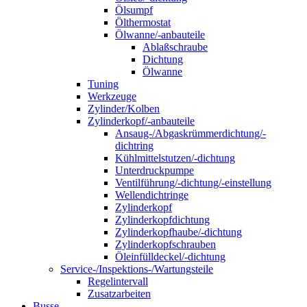
Ölsumpf
Ölthermostat
Ölwanne/-anbauteile
Ablaßschraube
Dichtung
Ölwanne
Tuning
Werkzeuge
Zylinder/Kolben
Zylinderkopf/-anbauteile
Ansaug-/Abgaskrümmerdichtung/-
dichtring
Kühlmittelstutzen/-dichtung
Unterdruckpumpe
Ventilführung/-dichtung/-einstellung
Wellendichtringe
Zylinderkopf
Zylinderkopfdichtung
Zylinderkopfhaube/-dichtung
Zylinderkopfschrauben
Öleinfülldeckel/-dichtung
Service-/Inspektions-/Wartungsteile
Regelintervall
Zusatzarbeiten
Busse