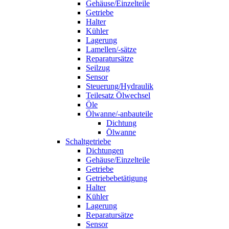
Gehäuse/Einzelteile
Getriebe
Halter
Kühler
Lagerung
Lamellen/-sätze
Reparatursätze
Seilzug
Sensor
Steuerung/Hydraulik
Teilesatz Ölwechsel
Öle
Ölwanne/-anbauteile
Dichtung
Ölwanne
Schaltgetriebe
Dichtungen
Gehäuse/Einzelteile
Getriebe
Getriebebetätigung
Halter
Kühler
Lagerung
Reparatursätze
Sensor