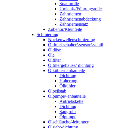
Spannrolle
Umlenk-/Führungsrolle
Zahnriemen
Zahnriemenabdeckung
Zahnriemensatz
Zubehör/Kleinteile
Schmierung
Nockenwellenschmierung
Öldruckschalter/-sensor/-ventil
Öldüse
Öle
Ölfilter
Ölfiltergehäuse/-dichtung
Ölkühler/-anbauteile
Dichtung
Halterung
Ölkühler
Ölpeilstab
Ölpumpe/-anbauteile
Antriebskette
Dichtung
Saugrohr
Ölpumpe
Ölschläuche/-leitungen
Ölsieb/-dichtung