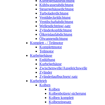
Kurbelgehäusedichtung
Kühlwasserabdichtung
Steuergehäusedichtung
Turboladerdichtung
Ventildeckeldichtung
Ventilschaftabdichtung
Wellendichtring/-satz
Zylinderkopfdichtung
Ölkreislaufabdichtung
Ölwannendichtung
Komplett - / Teilmotor
Komplettmotor
Teilmotor
Kurbelgehäuse
Entlüftung
Kurbelgehäuse
Zwischenwelle/Ausgleichswelle
Zylinder
Zylinderlaufbuchsen/-satz
Kurbeltrieb
Kolben
Kolben
Kolbenbolzen/-sicherung
Kolben komplett
Kolbenringsatz