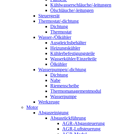
Kühlwasserschläuche/-leitungen
Ölschläuche/-leitungen
Steuergerät
Thermostat/-dichtung
Dichtung
Thermostat
Wasser-/Ölkühler
Ausgleichsbehälter
Heizungskühler
Kühlerbefestigungsteile
Wasserkühler/Einzelteile
Ölkühler
Wasserpumpen/-dichtung
Dichtung
Nabe
Riemenscheibe
Thermomanagementmodul
Wasserpumpe
Werkzeuge
Motor
Abgasreinigung
Abgasrückführung
AGR-Abgassteuerung
AGR-Luftsteuerung