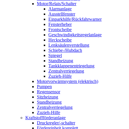
Motor/Relais/Schalter
Alarmanlage
Ausstellfenster
Einparkhilfe/Rückfahrwarner
Fensterheber
Frontscheibe
Geschwindigkeitsregelanlage
Heckscheibe
Lenksäulenverstellung
Schiebe-/Hubdach
Spiegel
Standheizung
Tankklappenentriegelung
Zentralverriegelung
Zuzieh-Hilfe
Motorvorwärmsystem (elektrisch)
Pumpen
Regensensor
Sitzheizung
Standheizung
Zentralverriegelung
Zuzieh-Hilfe
Kraftstoffförderanlage
Druckregler/-schalter
Fördereinheit komplett