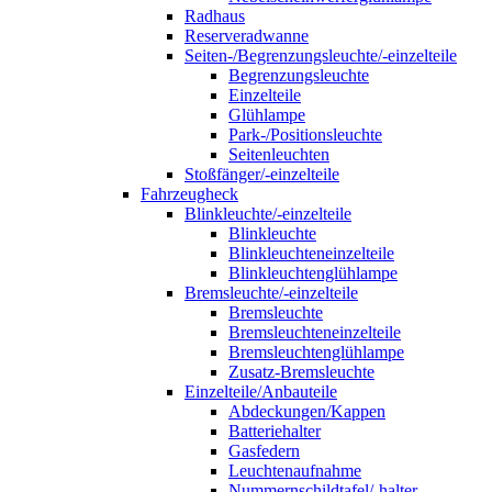
Radhaus
Reserveradwanne
Seiten-/Begrenzungsleuchte/-einzelteile
Begrenzungsleuchte
Einzelteile
Glühlampe
Park-/Positionsleuchte
Seitenleuchten
Stoßfänger/-einzelteile
Fahrzeugheck
Blinkleuchte/-einzelteile
Blinkleuchte
Blinkleuchteneinzelteile
Blinkleuchtenglühlampe
Bremsleuchte/-einzelteile
Bremsleuchte
Bremsleuchteneinzelteile
Bremsleuchtenglühlampe
Zusatz-Bremsleuchte
Einzelteile/Anbauteile
Abdeckungen/Kappen
Batteriehalter
Gasfedern
Leuchtenaufnahme
Nummernschildtafel/-halter