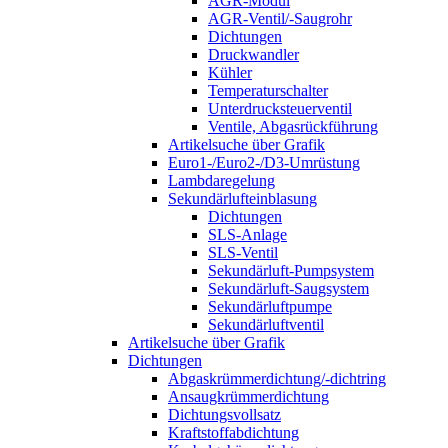
AGR-Modul
AGR-Ventil/-Saugrohr
Dichtungen
Druckwandler
Kühler
Temperaturschalter
Unterdrucksteuerventil
Ventile, Abgasrückführung
Artikelsuche über Grafik
Euro1-/Euro2-/D3-Umrüstung
Lambdaregelung
Sekundärlufteinblasung
Dichtungen
SLS-Anlage
SLS-Ventil
Sekundärluft-Pumpsystem
Sekundärluft-Saugsystem
Sekundärluftpumpe
Sekundärluftventil
Artikelsuche über Grafik
Dichtungen
Abgaskrümmerdichtung/-dichtring
Ansaugkrümmerdichtung
Dichtungsvollsatz
Kraftstoffabdichtung