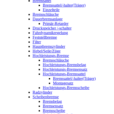
Bremssattel
Bremssattel/-halter(Träger)
Einzelteile
Bremsschläuche
Dauerbremsanlage
Primär-Retarder
Druckspeicher /-schalter
Fahrdynamikregelung
Feststellbremse
Filter
Hauptbremszylinder
Hebel/Seile/Züge
Hochleistungs-Bremse
Bremsschläuche
Hochleistungs-Bremsbelag
Hochleistungs-Bremsensatz
Hochleistungs-Bremssattel
Bremssattel/-halter(Träger)
Montagesatz
Hochleistungs-Bremsscheibe
Radzylinder
Scheibenbremse
Bremsbelag
Bremsensatz
Bremsscheibe