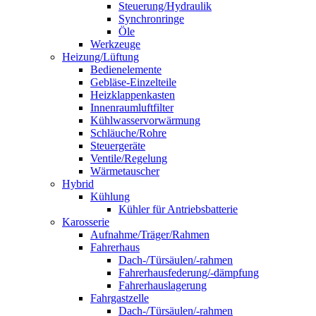
Steuerung/Hydraulik
Synchronringe
Öle
Werkzeuge
Heizung/Lüftung
Bedienelemente
Gebläse-Einzelteile
Heizklappenkasten
Innenraumluftfilter
Kühlwasservorwärmung
Schläuche/Rohre
Steuergeräte
Ventile/Regelung
Wärmetauscher
Hybrid
Kühlung
Kühler für Antriebsbatterie
Karosserie
Aufnahme/Träger/Rahmen
Fahrerhaus
Dach-/Türsäulen/-rahmen
Fahrerhausfederung/-dämpfung
Fahrerhauslagerung
Fahrgastzelle
Dach-/Türsäulen/-rahmen