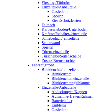
Einstieg-/Türholm
Einzelteile/Anbauteile
Gasfedern
Spoiler
Zier-/Schutzleisten
Faltdach
Karosserieboden/Unterboden
Kraftstoffbehälter-/einzelteile
Schiebedach/-einzelteile
Seitenwand
Spiegel
Türen/-einzelteile
Türscheibe/Seitenscheibe
Zusatz-Bremsleuchte
Fahrzeugfront
Blinkleuchte/-einzelteile
Blinkleuchte
Blinkleuchteneinzelteile
Blinkleuchtenglühlampe
Einzelteile/Anbauteile
Abdeckungen/Kappen
Aufnahme/Träger/Rahmen
Batteriehalter
Embleme
Gasfedern