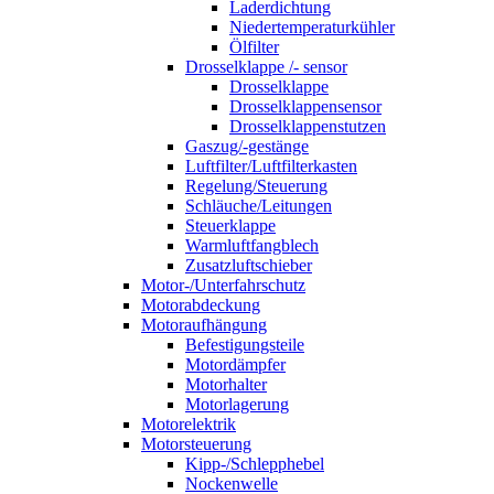
Laderdichtung
Niedertemperaturkühler
Ölfilter
Drosselklappe /- sensor
Drosselklappe
Drosselklappensensor
Drosselklappenstutzen
Gaszug/-gestänge
Luftfilter/Luftfilterkasten
Regelung/Steuerung
Schläuche/Leitungen
Steuerklappe
Warmluftfangblech
Zusatzluftschieber
Motor-/Unterfahrschutz
Motorabdeckung
Motoraufhängung
Befestigungsteile
Motordämpfer
Motorhalter
Motorlagerung
Motorelektrik
Motorsteuerung
Kipp-/Schlepphebel
Nockenwelle