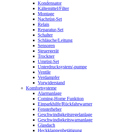
Kondensator
Kältemittel/Filter
Montage
Nachrüst-Set
Relais
Reparatur-Set
Schalter
Schläuche/Leitung
Sensoren
Steuergerät
Trockner
Umrüst-Set
Unterdrucksystem/-pumpe
Ventile
Verdampfer
Vorwiderstand
Komfortsysteme
Alarmanlage
Coming-Home Funktion
Einparkhilfe/Rückfahrwarner
Fensterheber
Geschwindigkeitsregelanlage
Geschwindigkeitswarnanlage
Glasdach
Heckklappenbetätigung