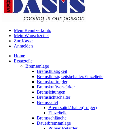
Mein Benutzerkonto
Mein Wunschzettel
Zur Kasse
Anmelden
Home
Ersatzteile
Bremsanlage
Bremsflüssigkeit
Bremsflüssigkeitsbehälter/Einzelteile
Bremskraftregler
Bremskraftverstärker
Bremsleitungen
Bremslichtschalter
Bremssattel
Bremssattel/-halter(Träger)
Einzelteile
Bremsschläuche
Dauerbremsanlage
Primär-Retarder