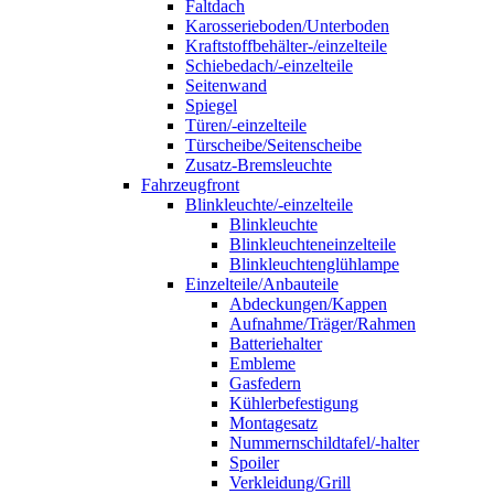
Faltdach
Karosserieboden/Unterboden
Kraftstoffbehälter-/einzelteile
Schiebedach/-einzelteile
Seitenwand
Spiegel
Türen/-einzelteile
Türscheibe/Seitenscheibe
Zusatz-Bremsleuchte
Fahrzeugfront
Blinkleuchte/-einzelteile
Blinkleuchte
Blinkleuchteneinzelteile
Blinkleuchtenglühlampe
Einzelteile/Anbauteile
Abdeckungen/Kappen
Aufnahme/Träger/Rahmen
Batteriehalter
Embleme
Gasfedern
Kühlerbefestigung
Montagesatz
Nummernschildtafel/-halter
Spoiler
Verkleidung/Grill