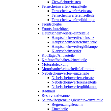
Zier-/Schutzleisten
Fernscheinwerfer/-einzelteile
Fernscheinwerfer/-einsatz
Fernscheinwerfereinzelteile
Fernscheinwerferglühlampe
Frontscheibe
Frontschutzbügel
Hauptscheinwerfer/-einzelteile
Hauptscheinwerfer/-einsatz
Hauptscheinwerfereinzelteile
Hauptscheinwerferglühlampe
Klappscheinwerfer
Kotflügel/Anbauteile
Kraftstoffbehälter-/einzelteile
Motorabdeckung
Motorhaube/-einzelteile/-dämmung
Nebelscheinwerfer/-einzelteile
Nebelscheinwerfer/-einsatz
Nebelscheinwerfereinzelteile
Nebelscheinwerferglühlampe
Radhaus
Reserveradwanne
Seiten-/Begrenzungsleuchte/-einzelteile
Begrenzungsleuchte
Einzelteile