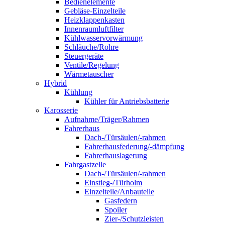
Bedienelemente
Gebläse-Einzelteile
Heizklappenkasten
Innenraumluftfilter
Kühlwasservorwärmung
Schläuche/Rohre
Steuergeräte
Ventile/Regelung
Wärmetauscher
Hybrid
Kühlung
Kühler für Antriebsbatterie
Karosserie
Aufnahme/Träger/Rahmen
Fahrerhaus
Dach-/Türsäulen/-rahmen
Fahrerhausfederung/-dämpfung
Fahrerhauslagerung
Fahrgastzelle
Dach-/Türsäulen/-rahmen
Einstieg-/Türholm
Einzelteile/Anbauteile
Gasfedern
Spoiler
Zier-/Schutzleisten