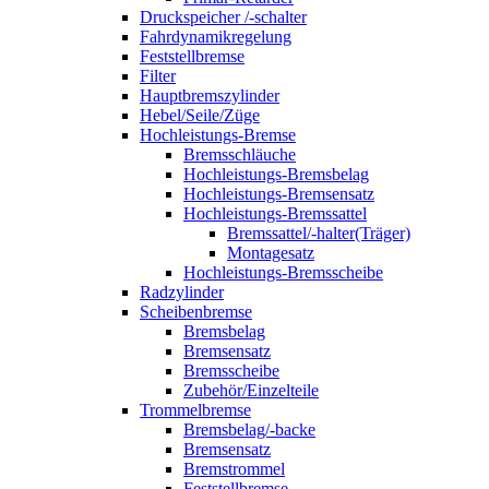
Druckspeicher /-schalter
Fahrdynamikregelung
Feststellbremse
Filter
Hauptbremszylinder
Hebel/Seile/Züge
Hochleistungs-Bremse
Bremsschläuche
Hochleistungs-Bremsbelag
Hochleistungs-Bremsensatz
Hochleistungs-Bremssattel
Bremssattel/-halter(Träger)
Montagesatz
Hochleistungs-Bremsscheibe
Radzylinder
Scheibenbremse
Bremsbelag
Bremsensatz
Bremsscheibe
Zubehör/Einzelteile
Trommelbremse
Bremsbelag/-backe
Bremsensatz
Bremstrommel
Feststellbremse