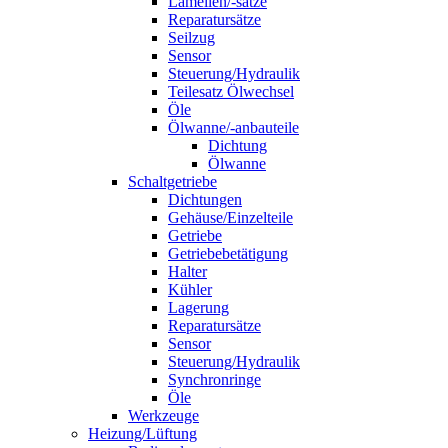
Lamellen/-sätze
Reparatursätze
Seilzug
Sensor
Steuerung/Hydraulik
Teilesatz Ölwechsel
Öle
Ölwanne/-anbauteile
Dichtung
Ölwanne
Schaltgetriebe
Dichtungen
Gehäuse/Einzelteile
Getriebe
Getriebebetätigung
Halter
Kühler
Lagerung
Reparatursätze
Sensor
Steuerung/Hydraulik
Synchronringe
Öle
Werkzeuge
Heizung/Lüftung