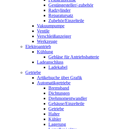
Gestängesteller/-zubehör
Radzylinder
Reparatursatz
Zubehör/Einzelteile
Vakuumpumpe
Ventile
Verschleißanzeiger
Werkzeuge
Elektroantrieb
Kühlung
Gebläse für Antriebsbatterie
Ladeanschluss
Ladekabel
Getriebe
Artikelsuche über Grafik
Automatikgetriebe
Bremsband
Dichtungen
Drehmomentwandler
Gehäuse/Einzelteile
Getriebe
Halter
Kühler
Lagerung