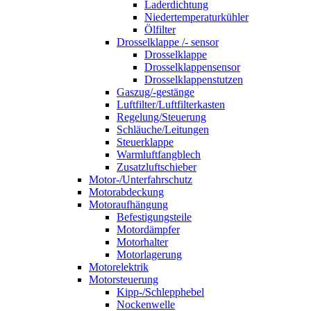
Laderdichtung
Niedertemperaturkühler
Ölfilter
Drosselklappe /- sensor
Drosselklappe
Drosselklappensensor
Drosselklappenstutzen
Gaszug/-gestänge
Luftfilter/Luftfilterkasten
Regelung/Steuerung
Schläuche/Leitungen
Steuerklappe
Warmluftfangblech
Zusatzluftschieber
Motor-/Unterfahrschutz
Motorabdeckung
Motoraufhängung
Befestigungsteile
Motordämpfer
Motorhalter
Motorlagerung
Motorelektrik
Motorsteuerung
Kipp-/Schlepphebel
Nockenwelle