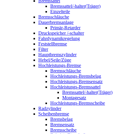
Bremssattel
Bremssattel/-halter(Träger)
Einzelteile
Bremsschläuche
Dauerbremsanlage
Primär-Retarder
Druckspeicher /-schalter
Fahrdynamikregelung
Feststellbremse
Filter
Hauptbremszylinder
Hebel/Seile/Züge
Hochleistungs-Bremse
Bremsschläuche
Hochleistungs-Bremsbelag
Hochleistungs-Bremsensatz
Hochleistungs-Bremssattel
Bremssattel/-halter(Träger)
Montagesatz
Hochleistungs-Bremsscheibe
Radzylinder
Scheibenbremse
Bremsbelag
Bremsensatz
Bremsscheibe