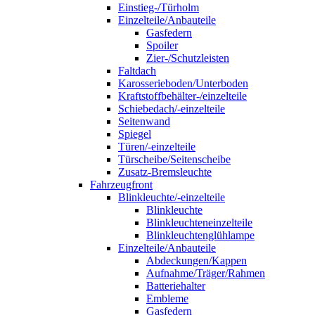
Einstieg-/Türholm
Einzelteile/Anbauteile
Gasfedern
Spoiler
Zier-/Schutzleisten
Faltdach
Karosserieboden/Unterboden
Kraftstoffbehälter-/einzelteile
Schiebedach/-einzelteile
Seitenwand
Spiegel
Türen/-einzelteile
Türscheibe/Seitenscheibe
Zusatz-Bremsleuchte
Fahrzeugfront
Blinkleuchte/-einzelteile
Blinkleuchte
Blinkleuchteneinzelteile
Blinkleuchtenglühlampe
Einzelteile/Anbauteile
Abdeckungen/Kappen
Aufnahme/Träger/Rahmen
Batteriehalter
Embleme
Gasfedern