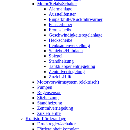
Motor/Relais/Schalter
Alarmanlage
Ausstellfenster
Einparkhilfe/Rückfahrwarner
Fensterheber
Frontscheibe
Geschwindigkeitsregelanlage
Heckscheibe
Lenksäulenverstellung
Schiebe-/Hubdach
Spiegel
Standheizung
Tankklappenentriegelung
Zentralverriegelung
Zuzieh-Hilfe
Motorvorwärmsystem (elektrisch)
Pumpen
Regensensor
Sitzheizung
Standheizung
Zentralverriegelung
Zuzieh-Hilfe
Kraftstoffförderanlage
Druckregler/-schalter
Fördereinheit komplett