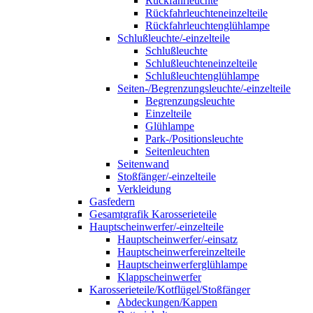
Rückfahrleuchte
Rückfahrleuchteneinzelteile
Rückfahrleuchtenglühlampe
Schlußleuchte/-einzelteile
Schlußleuchte
Schlußleuchteneinzelteile
Schlußleuchtenglühlampe
Seiten-/Begrenzungsleuchte/-einzelteile
Begrenzungsleuchte
Einzelteile
Glühlampe
Park-/Positionsleuchte
Seitenleuchten
Seitenwand
Stoßfänger/-einzelteile
Verkleidung
Gasfedern
Gesamtgrafik Karosserieteile
Hauptscheinwerfer/-einzelteile
Hauptscheinwerfer/-einsatz
Hauptscheinwerfereinzelteile
Hauptscheinwerferglühlampe
Klappscheinwerfer
Karosserieteile/Kotflügel/Stoßfänger
Abdeckungen/Kappen