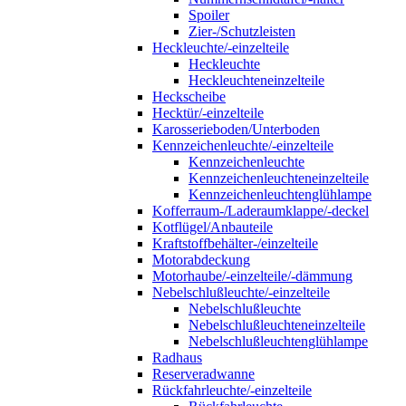
Spoiler
Zier-/Schutzleisten
Heckleuchte/-einzelteile
Heckleuchte
Heckleuchteneinzelteile
Heckscheibe
Hecktür/-einzelteile
Karosserieboden/Unterboden
Kennzeichenleuchte/-einzelteile
Kennzeichenleuchte
Kennzeichenleuchteneinzelteile
Kennzeichenleuchtenglühlampe
Kofferraum-/Laderaumklappe/-deckel
Kotflügel/Anbauteile
Kraftstoffbehälter-/einzelteile
Motorabdeckung
Motorhaube/-einzelteile/-dämmung
Nebelschlußleuchte/-einzelteile
Nebelschlußleuchte
Nebelschlußleuchteneinzelteile
Nebelschlußleuchtenglühlampe
Radhaus
Reserveradwanne
Rückfahrleuchte/-einzelteile