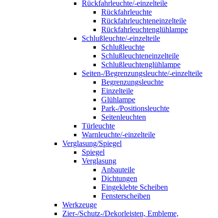
Rückfahrleuchte/-einzelteile
Rückfahrleuchte
Rückfahrleuchteneinzelteile
Rückfahrleuchtenglühlampe
Schlußleuchte/-einzelteile
Schlußleuchte
Schlußleuchteneinzelteile
Schlußleuchtenglühlampe
Seiten-/Begrenzungsleuchte/-einzelteile
Begrenzungsleuchte
Einzelteile
Glühlampe
Park-/Positionsleuchte
Seitenleuchten
Türleuchte
Warnleuchte/-einzelteile
Verglasung/Spiegel
Spiegel
Verglasung
Anbauteile
Dichtungen
Eingeklebte Scheiben
Fensterscheiben
Werkzeuge
Zier-/Schutz-/Dekorleisten, Embleme,