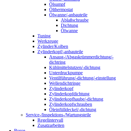
Ölsumpf
Ölthermostat
Ölwanne/-anbauteile
Ablaßschraube
Dichtung
Ölwanne
Tuning
Werkzeuge
Zylinder/Kolben
Zylinderkopf/-anbauteile
Ansaug-/Abgaskrümmerdichtung/-
dichtring
Kühlmittelstutzen/-dichtung
Unterdruckpumpe
Ventilführung/-dichtung/-einstellung
Wellendichtringe
Zylinderkopf
Zylinderkopfdichtung
Zylinderkopfhaube/-dichtung
Zylinderkopfschrauben
Öleinfülldeckel/-dichtung
Service-/Inspektions-/Wartungsteile
Regelintervall
Zusatzarbeiten
Busse