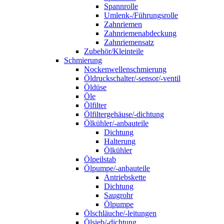
Spannrolle
Umlenk-/Führungsrolle
Zahnriemen
Zahnriemenabdeckung
Zahnriemensatz
Zubehör/Kleinteile
Schmierung
Nockenwellenschmierung
Öldruckschalter/-sensor/-ventil
Öldüse
Öle
Ölfilter
Ölfiltergehäuse/-dichtung
Ölkühler/-anbauteile
Dichtung
Halterung
Ölkühler
Ölpeilstab
Ölpumpe/-anbauteile
Antriebskette
Dichtung
Saugrohr
Ölpumpe
Ölschläuche/-leitungen
Ölsieb/-dichtung