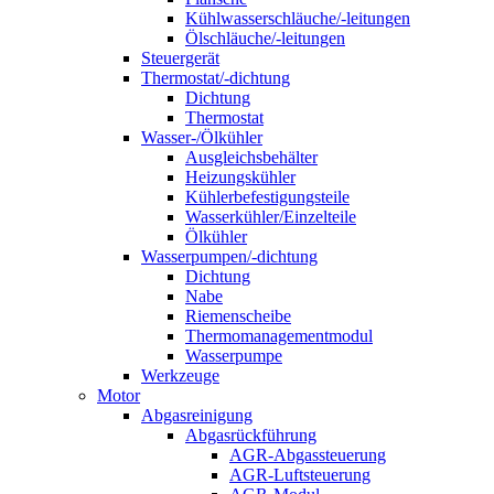
Kühlwasserschläuche/-leitungen
Ölschläuche/-leitungen
Steuergerät
Thermostat/-dichtung
Dichtung
Thermostat
Wasser-/Ölkühler
Ausgleichsbehälter
Heizungskühler
Kühlerbefestigungsteile
Wasserkühler/Einzelteile
Ölkühler
Wasserpumpen/-dichtung
Dichtung
Nabe
Riemenscheibe
Thermomanagementmodul
Wasserpumpe
Werkzeuge
Motor
Abgasreinigung
Abgasrückführung
AGR-Abgassteuerung
AGR-Luftsteuerung