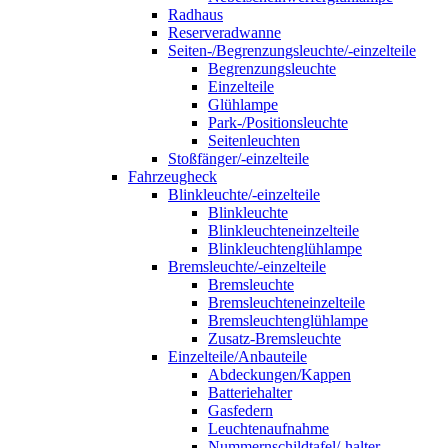
Radhaus
Reserveradwanne
Seiten-/Begrenzungsleuchte/-einzelteile
Begrenzungsleuchte
Einzelteile
Glühlampe
Park-/Positionsleuchte
Seitenleuchten
Stoßfänger/-einzelteile
Fahrzeugheck
Blinkleuchte/-einzelteile
Blinkleuchte
Blinkleuchteneinzelteile
Blinkleuchtenglühlampe
Bremsleuchte/-einzelteile
Bremsleuchte
Bremsleuchteneinzelteile
Bremsleuchtenglühlampe
Zusatz-Bremsleuchte
Einzelteile/Anbauteile
Abdeckungen/Kappen
Batteriehalter
Gasfedern
Leuchtenaufnahme
Nummernschildtafel/-halter