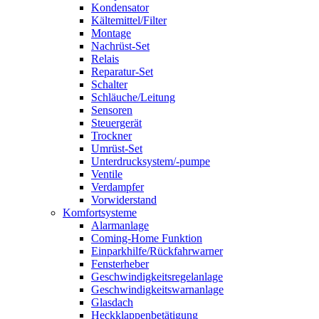
Kondensator
Kältemittel/Filter
Montage
Nachrüst-Set
Relais
Reparatur-Set
Schalter
Schläuche/Leitung
Sensoren
Steuergerät
Trockner
Umrüst-Set
Unterdrucksystem/-pumpe
Ventile
Verdampfer
Vorwiderstand
Komfortsysteme
Alarmanlage
Coming-Home Funktion
Einparkhilfe/Rückfahrwarner
Fensterheber
Geschwindigkeitsregelanlage
Geschwindigkeitswarnanlage
Glasdach
Heckklappenbetätigung