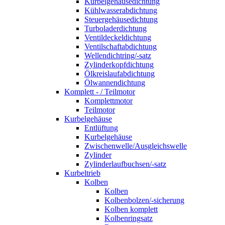
Kurbelgehäusedichtung
Kühlwasserabdichtung
Steuergehäusedichtung
Turboladerdichtung
Ventildeckeldichtung
Ventilschaftabdichtung
Wellendichtring/-satz
Zylinderkopfdichtung
Ölkreislaufabdichtung
Ölwannendichtung
Komplett - / Teilmotor
Komplettmotor
Teilmotor
Kurbelgehäuse
Entlüftung
Kurbelgehäuse
Zwischenwelle/Ausgleichswelle
Zylinder
Zylinderlaufbuchsen/-satz
Kurbeltrieb
Kolben
Kolben
Kolbenbolzen/-sicherung
Kolben komplett
Kolbenringsatz