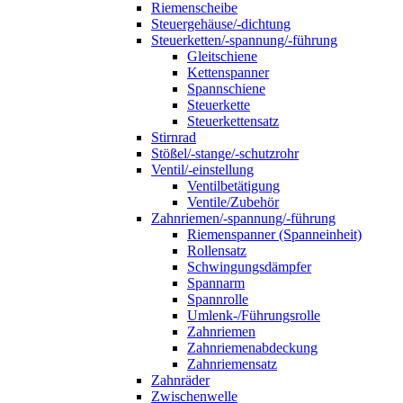
Riemenscheibe
Steuergehäuse/-dichtung
Steuerketten/-spannung/-führung
Gleitschiene
Kettenspanner
Spannschiene
Steuerkette
Steuerkettensatz
Stirnrad
Stößel/-stange/-schutzrohr
Ventil/-einstellung
Ventilbetätigung
Ventile/Zubehör
Zahnriemen/-spannung/-führung
Riemenspanner (Spanneinheit)
Rollensatz
Schwingungsdämpfer
Spannarm
Spannrolle
Umlenk-/Führungsrolle
Zahnriemen
Zahnriemenabdeckung
Zahnriemensatz
Zahnräder
Zwischenwelle