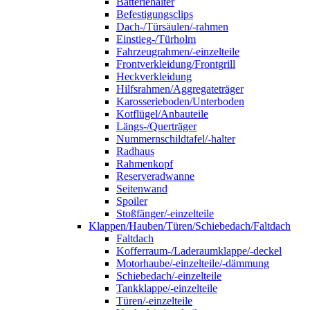
Batteriehalter
Befestigungsclips
Dach-/Türsäulen/-rahmen
Einstieg-/Türholm
Fahrzeugrahmen/-einzelteile
Frontverkleidung/Frontgrill
Heckverkleidung
Hilfsrahmen/Aggregateträger
Karosserieboden/Unterboden
Kotflügel/Anbauteile
Längs-/Querträger
Nummernschildtafel/-halter
Radhaus
Rahmenkopf
Reserveradwanne
Seitenwand
Spoiler
Stoßfänger/-einzelteile
Klappen/Hauben/Türen/Schiebedach/Faltdach
Faltdach
Kofferraum-/Laderaumklappe/-deckel
Motorhaube/-einzelteile/-dämmung
Schiebedach/-einzelteile
Tankklappe/-einzelteile
Türen/-einzelteile