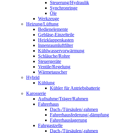
Steuerung/Hydraulik
Synchronringe
Öle
Werkzeuge
Heizung/Lüftung
Bedienelemente
Gebläse-Einzelteile
Heizklappenkasten
Innenraumluftfilter
Kühlwasservorwärmung
Schläuche/Rohre
Steuergeräte
Ventile/Regelung
Wärmetauscher
Hybrid
Kühlung
Kühler für Antriebsbatterie
Karosserie
Aufnahme/Träger/Rahmen
Fahrerhaus
Dach-/Türsäulen/-rahmen
Fahrerhausfederung/-dämpfung
Fahrerhauslagerung
Fahrgastzelle
Dach-/Türsäulen/-rahmen