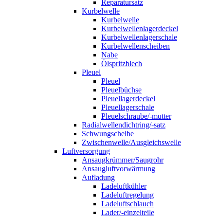
Reparatursatz
Kurbelwelle
Kurbelwelle
Kurbelwellenlagerdeckel
Kurbelwellenlagerschale
Kurbelwellenscheiben
Nabe
Ölspritzblech
Pleuel
Pleuel
Pleuelbüchse
Pleuellagerdeckel
Pleuellagerschale
Pleuelschraube/-mutter
Radialwellendichtring/-satz
Schwungscheibe
Zwischenwelle/Ausgleichswelle
Luftversorgung
Ansaugkrümmer/Saugrohr
Ansaugluftvorwärmung
Aufladung
Ladeluftkühler
Ladeluftregelung
Ladeluftschlauch
Lader/-einzelteile