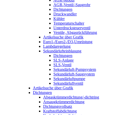
AGR-Modul
AGR-Ventil/-Saugrohr
Dichtungen
Druckwandler
Kühler
Temperaturschalter
Unterdrucksteuerventil
Ventile, Abgasrückführung
Artikelsuche über Grafik
Euro1-/Euro2-/D3-Umrüstung
Lambdaregelung
Sekundärlufteinblasung
Dichtungen
SLS-Anlage
SLS-Ventil
Sekundärluft-Pumpsystem
Sekundärluft-Saugsystem
Sekundärluftpumpe
Sekundärluftventil
Artikelsuche über Grafik
Dichtungen
Abgaskrümmerdichtung/-dichtring
Ansaugkrümmerdichtung
Dichtungsvollsatz
Kraftstoffabdichtung