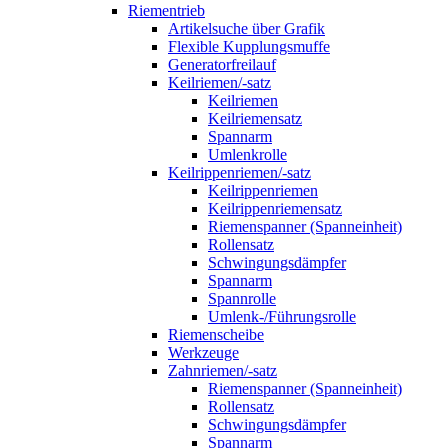
Riementrieb
Artikelsuche über Grafik
Flexible Kupplungsmuffe
Generatorfreilauf
Keilriemen/-satz
Keilriemen
Keilriemensatz
Spannarm
Umlenkrolle
Keilrippenriemen/-satz
Keilrippenriemen
Keilrippenriemensatz
Riemenspanner (Spanneinheit)
Rollensatz
Schwingungsdämpfer
Spannarm
Spannrolle
Umlenk-/Führungsrolle
Riemenscheibe
Werkzeuge
Zahnriemen/-satz
Riemenspanner (Spanneinheit)
Rollensatz
Schwingungsdämpfer
Spannarm