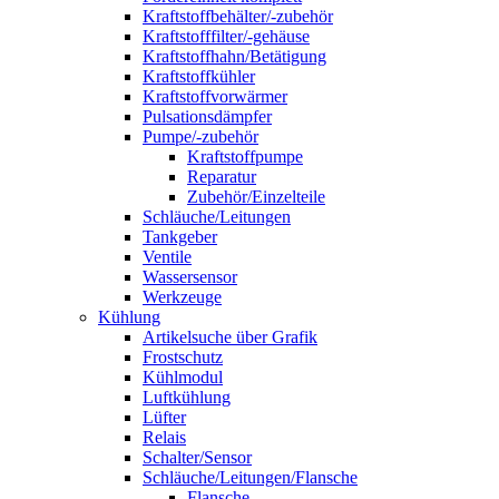
Kraftstoffbehälter/-zubehör
Kraftstofffilter/-gehäuse
Kraftstoffhahn/Betätigung
Kraftstoffkühler
Kraftstoffvorwärmer
Pulsationsdämpfer
Pumpe/-zubehör
Kraftstoffpumpe
Reparatur
Zubehör/Einzelteile
Schläuche/Leitungen
Tankgeber
Ventile
Wassersensor
Werkzeuge
Kühlung
Artikelsuche über Grafik
Frostschutz
Kühlmodul
Luftkühlung
Lüfter
Relais
Schalter/Sensor
Schläuche/Leitungen/Flansche
Flansche