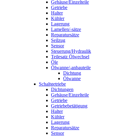
Gehäuse/Einzelteile
Getriebe
Halter
Kühler
Lagerung
Lamellen/-sätze
Reparatursätze
Seilzug
Sensor
Steuerung/Hydraulik
Teilesatz Ölwechsel
Öle
Ölwanne/-anbauteile
Dichtung
Ölwanne
Schaltgetriebe
Dichtungen
Gehäuse/Einzelteile
Getriebe
Getriebebetätigung
Halter
Kühler
Lagerung
Reparatursätze
Sensor