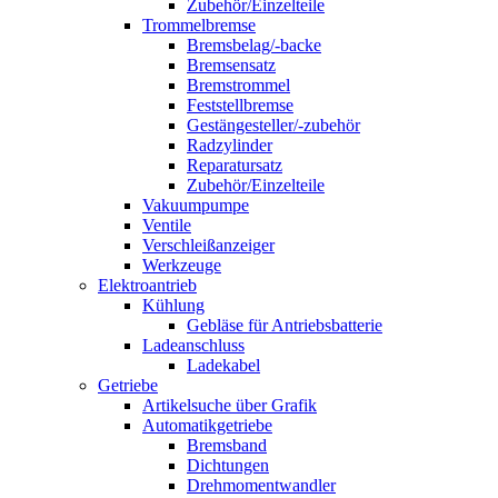
Zubehör/Einzelteile
Trommelbremse
Bremsbelag/-backe
Bremsensatz
Bremstrommel
Feststellbremse
Gestängesteller/-zubehör
Radzylinder
Reparatursatz
Zubehör/Einzelteile
Vakuumpumpe
Ventile
Verschleißanzeiger
Werkzeuge
Elektroantrieb
Kühlung
Gebläse für Antriebsbatterie
Ladeanschluss
Ladekabel
Getriebe
Artikelsuche über Grafik
Automatikgetriebe
Bremsband
Dichtungen
Drehmomentwandler