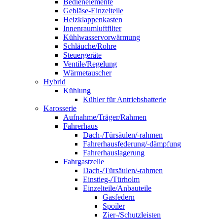
Bedienelemente
Gebläse-Einzelteile
Heizklappenkasten
Innenraumluftfilter
Kühlwasservorwärmung
Schläuche/Rohre
Steuergeräte
Ventile/Regelung
Wärmetauscher
Hybrid
Kühlung
Kühler für Antriebsbatterie
Karosserie
Aufnahme/Träger/Rahmen
Fahrerhaus
Dach-/Türsäulen/-rahmen
Fahrerhausfederung/-dämpfung
Fahrerhauslagerung
Fahrgastzelle
Dach-/Türsäulen/-rahmen
Einstieg-/Türholm
Einzelteile/Anbauteile
Gasfedern
Spoiler
Zier-/Schutzleisten