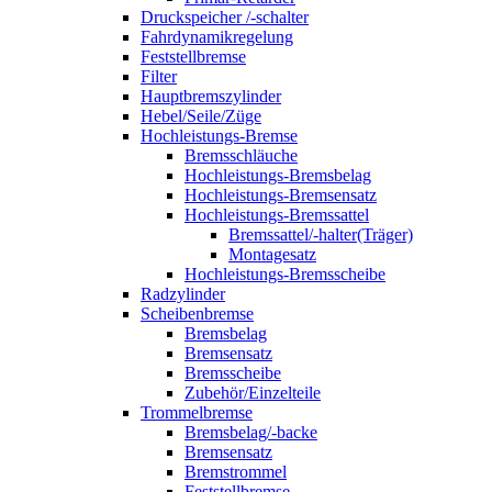
Druckspeicher /-schalter
Fahrdynamikregelung
Feststellbremse
Filter
Hauptbremszylinder
Hebel/Seile/Züge
Hochleistungs-Bremse
Bremsschläuche
Hochleistungs-Bremsbelag
Hochleistungs-Bremsensatz
Hochleistungs-Bremssattel
Bremssattel/-halter(Träger)
Montagesatz
Hochleistungs-Bremsscheibe
Radzylinder
Scheibenbremse
Bremsbelag
Bremsensatz
Bremsscheibe
Zubehör/Einzelteile
Trommelbremse
Bremsbelag/-backe
Bremsensatz
Bremstrommel
Feststellbremse