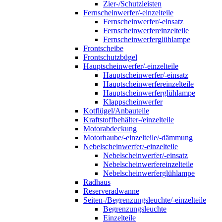
Zier-/Schutzleisten
Fernscheinwerfer/-einzelteile
Fernscheinwerfer/-einsatz
Fernscheinwerfereinzelteile
Fernscheinwerferglühlampe
Frontscheibe
Frontschutzbügel
Hauptscheinwerfer/-einzelteile
Hauptscheinwerfer/-einsatz
Hauptscheinwerfereinzelteile
Hauptscheinwerferglühlampe
Klappscheinwerfer
Kotflügel/Anbauteile
Kraftstoffbehälter-/einzelteile
Motorabdeckung
Motorhaube/-einzelteile/-dämmung
Nebelscheinwerfer/-einzelteile
Nebelscheinwerfer/-einsatz
Nebelscheinwerfereinzelteile
Nebelscheinwerferglühlampe
Radhaus
Reserveradwanne
Seiten-/Begrenzungsleuchte/-einzelteile
Begrenzungsleuchte
Einzelteile