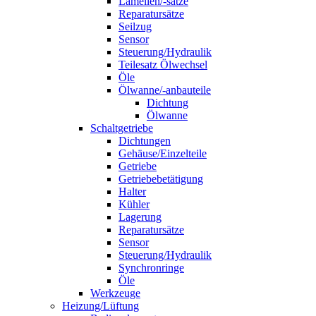
Lamellen/-sätze
Reparatursätze
Seilzug
Sensor
Steuerung/Hydraulik
Teilesatz Ölwechsel
Öle
Ölwanne/-anbauteile
Dichtung
Ölwanne
Schaltgetriebe
Dichtungen
Gehäuse/Einzelteile
Getriebe
Getriebebetätigung
Halter
Kühler
Lagerung
Reparatursätze
Sensor
Steuerung/Hydraulik
Synchronringe
Öle
Werkzeuge
Heizung/Lüftung