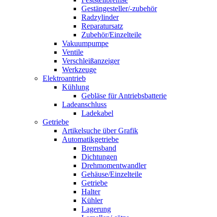
Gestängesteller/-zubehör
Radzylinder
Reparatursatz
Zubehör/Einzelteile
Vakuumpumpe
Ventile
Verschleißanzeiger
Werkzeuge
Elektroantrieb
Kühlung
Gebläse für Antriebsbatterie
Ladeanschluss
Ladekabel
Getriebe
Artikelsuche über Grafik
Automatikgetriebe
Bremsband
Dichtungen
Drehmomentwandler
Gehäuse/Einzelteile
Getriebe
Halter
Kühler
Lagerung