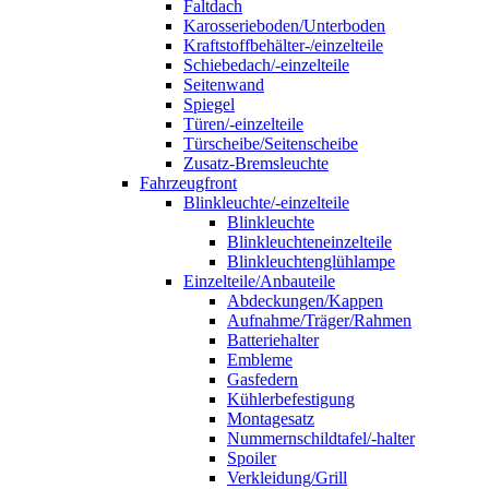
Faltdach
Karosserieboden/Unterboden
Kraftstoffbehälter-/einzelteile
Schiebedach/-einzelteile
Seitenwand
Spiegel
Türen/-einzelteile
Türscheibe/Seitenscheibe
Zusatz-Bremsleuchte
Fahrzeugfront
Blinkleuchte/-einzelteile
Blinkleuchte
Blinkleuchteneinzelteile
Blinkleuchtenglühlampe
Einzelteile/Anbauteile
Abdeckungen/Kappen
Aufnahme/Träger/Rahmen
Batteriehalter
Embleme
Gasfedern
Kühlerbefestigung
Montagesatz
Nummernschildtafel/-halter
Spoiler
Verkleidung/Grill