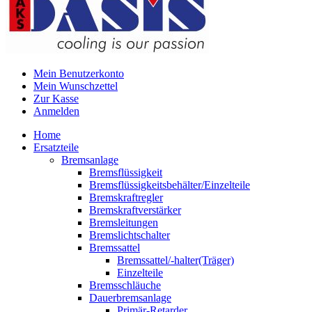
Mein Benutzerkonto
Mein Wunschzettel
Zur Kasse
Anmelden
Home
Ersatzteile
Bremsanlage
Bremsflüssigkeit
Bremsflüssigkeitsbehälter/Einzelteile
Bremskraftregler
Bremskraftverstärker
Bremsleitungen
Bremslichtschalter
Bremssattel
Bremssattel/-halter(Träger)
Einzelteile
Bremsschläuche
Dauerbremsanlage
Primär-Retarder