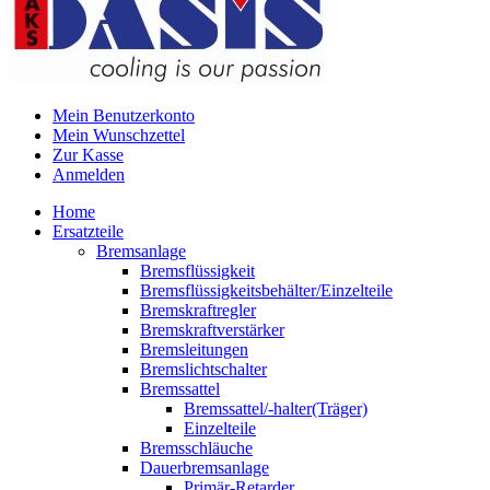
Mein Benutzerkonto
Mein Wunschzettel
Zur Kasse
Anmelden
Home
Ersatzteile
Bremsanlage
Bremsflüssigkeit
Bremsflüssigkeitsbehälter/Einzelteile
Bremskraftregler
Bremskraftverstärker
Bremsleitungen
Bremslichtschalter
Bremssattel
Bremssattel/-halter(Träger)
Einzelteile
Bremsschläuche
Dauerbremsanlage
Primär-Retarder