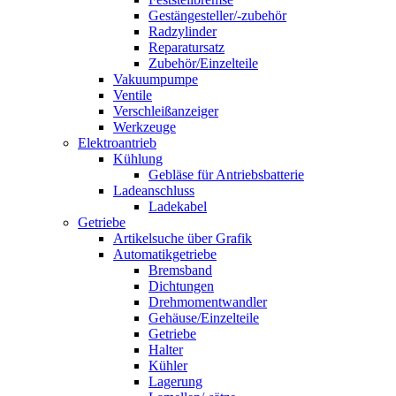
Gestängesteller/-zubehör
Radzylinder
Reparatursatz
Zubehör/Einzelteile
Vakuumpumpe
Ventile
Verschleißanzeiger
Werkzeuge
Elektroantrieb
Kühlung
Gebläse für Antriebsbatterie
Ladeanschluss
Ladekabel
Getriebe
Artikelsuche über Grafik
Automatikgetriebe
Bremsband
Dichtungen
Drehmomentwandler
Gehäuse/Einzelteile
Getriebe
Halter
Kühler
Lagerung