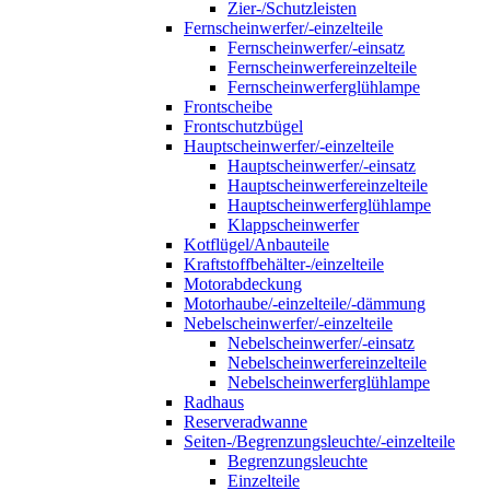
Zier-/Schutzleisten
Fernscheinwerfer/-einzelteile
Fernscheinwerfer/-einsatz
Fernscheinwerfereinzelteile
Fernscheinwerferglühlampe
Frontscheibe
Frontschutzbügel
Hauptscheinwerfer/-einzelteile
Hauptscheinwerfer/-einsatz
Hauptscheinwerfereinzelteile
Hauptscheinwerferglühlampe
Klappscheinwerfer
Kotflügel/Anbauteile
Kraftstoffbehälter-/einzelteile
Motorabdeckung
Motorhaube/-einzelteile/-dämmung
Nebelscheinwerfer/-einzelteile
Nebelscheinwerfer/-einsatz
Nebelscheinwerfereinzelteile
Nebelscheinwerferglühlampe
Radhaus
Reserveradwanne
Seiten-/Begrenzungsleuchte/-einzelteile
Begrenzungsleuchte
Einzelteile