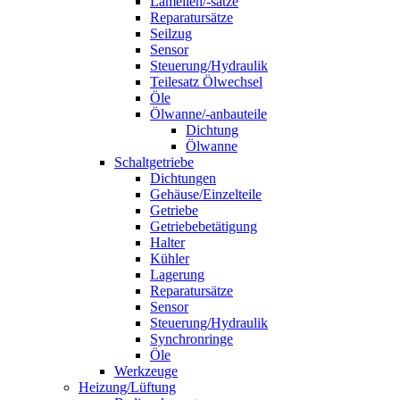
Lamellen/-sätze
Reparatursätze
Seilzug
Sensor
Steuerung/Hydraulik
Teilesatz Ölwechsel
Öle
Ölwanne/-anbauteile
Dichtung
Ölwanne
Schaltgetriebe
Dichtungen
Gehäuse/Einzelteile
Getriebe
Getriebebetätigung
Halter
Kühler
Lagerung
Reparatursätze
Sensor
Steuerung/Hydraulik
Synchronringe
Öle
Werkzeuge
Heizung/Lüftung