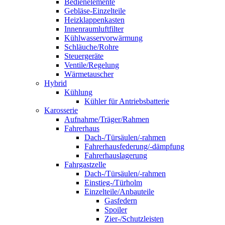
Bedienelemente
Gebläse-Einzelteile
Heizklappenkasten
Innenraumluftfilter
Kühlwasservorwärmung
Schläuche/Rohre
Steuergeräte
Ventile/Regelung
Wärmetauscher
Hybrid
Kühlung
Kühler für Antriebsbatterie
Karosserie
Aufnahme/Träger/Rahmen
Fahrerhaus
Dach-/Türsäulen/-rahmen
Fahrerhausfederung/-dämpfung
Fahrerhauslagerung
Fahrgastzelle
Dach-/Türsäulen/-rahmen
Einstieg-/Türholm
Einzelteile/Anbauteile
Gasfedern
Spoiler
Zier-/Schutzleisten