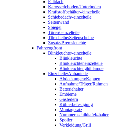
Faltdach
Karosserieboden/Unterboden
Kraftstoffbehälter-/einzelteile
Schiebedach/-einzelteile
Seitenwand
Spiegel
Türen/-einzelteile
Türscheibe/Seitenscheibe
Zusatz-Bremsleuchte
Fahrzeugfront
Blinkleuchte/-einzelteile
Blinkleuchte
Blinkleuchteneinzelteile
Blinkleuchtenglühlampe
Einzelteile/Anbauteile
Abdeckungen/Kappen
Aufnahme/Träger/Rahmen
Batteriehalter
Embleme
Gasfedern
Kühlerbefestigung
Montagesatz
Nummernschildtafel/-halter
Spoiler
Verkleidung/Grill