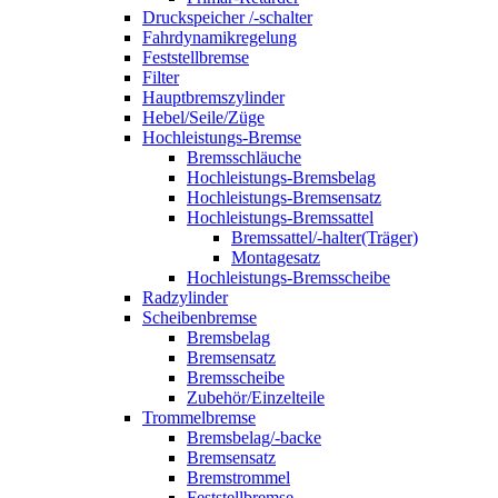
Druckspeicher /-schalter
Fahrdynamikregelung
Feststellbremse
Filter
Hauptbremszylinder
Hebel/Seile/Züge
Hochleistungs-Bremse
Bremsschläuche
Hochleistungs-Bremsbelag
Hochleistungs-Bremsensatz
Hochleistungs-Bremssattel
Bremssattel/-halter(Träger)
Montagesatz
Hochleistungs-Bremsscheibe
Radzylinder
Scheibenbremse
Bremsbelag
Bremsensatz
Bremsscheibe
Zubehör/Einzelteile
Trommelbremse
Bremsbelag/-backe
Bremsensatz
Bremstrommel
Feststellbremse