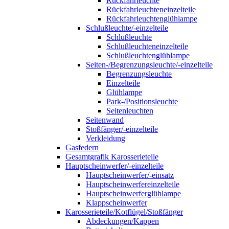
Rückfahrleuchte
Rückfahrleuchteneinzelteile
Rückfahrleuchtenglühlampe
Schlußleuchte/-einzelteile
Schlußleuchte
Schlußleuchteneinzelteile
Schlußleuchtenglühlampe
Seiten-/Begrenzungsleuchte/-einzelteile
Begrenzungsleuchte
Einzelteile
Glühlampe
Park-/Positionsleuchte
Seitenleuchten
Seitenwand
Stoßfänger/-einzelteile
Verkleidung
Gasfedern
Gesamtgrafik Karosserieteile
Hauptscheinwerfer/-einzelteile
Hauptscheinwerfer/-einsatz
Hauptscheinwerfereinzelteile
Hauptscheinwerferglühlampe
Klappscheinwerfer
Karosserieteile/Kotflügel/Stoßfänger
Abdeckungen/Kappen