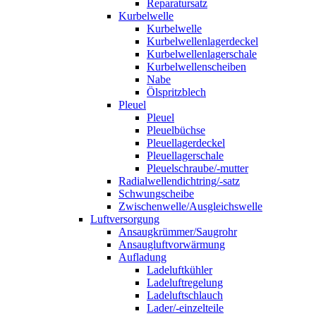
Reparatursatz
Kurbelwelle
Kurbelwelle
Kurbelwellenlagerdeckel
Kurbelwellenlagerschale
Kurbelwellenscheiben
Nabe
Ölspritzblech
Pleuel
Pleuel
Pleuelbüchse
Pleuellagerdeckel
Pleuellagerschale
Pleuelschraube/-mutter
Radialwellendichtring/-satz
Schwungscheibe
Zwischenwelle/Ausgleichswelle
Luftversorgung
Ansaugkrümmer/Saugrohr
Ansaugluftvorwärmung
Aufladung
Ladeluftkühler
Ladeluftregelung
Ladeluftschlauch
Lader/-einzelteile