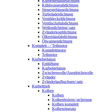
Kurbelgehäusedichtung
Kühlwasserabdichtung
Steuergehäusedichtung
Turboladerdichtung
Ventildeckeldichtung
Ventilschaftabdichtung
Wellendichtring/-satz
Zylinderkopfdichtung
Ölkreislaufabdichtung
Ölwannendichtung
Komplett - / Teilmotor
Komplettmotor
Teilmotor
Kurbelgehäuse
Entlüftung
Kurbelgehäuse
Zwischenwelle/Ausgleichswelle
Zylinder
Zylinderlaufbuchsen/-satz
Kurbeltrieb
Kolben
Kolben
Kolbenbolzen/-sicherung
Kolben komplett
Kolbenringsatz