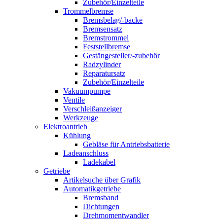
Zubehör/Einzelteile
Trommelbremse
Bremsbelag/-backe
Bremsensatz
Bremstrommel
Feststellbremse
Gestängesteller/-zubehör
Radzylinder
Reparatursatz
Zubehör/Einzelteile
Vakuumpumpe
Ventile
Verschleißanzeiger
Werkzeuge
Elektroantrieb
Kühlung
Gebläse für Antriebsbatterie
Ladeanschluss
Ladekabel
Getriebe
Artikelsuche über Grafik
Automatikgetriebe
Bremsband
Dichtungen
Drehmomentwandler