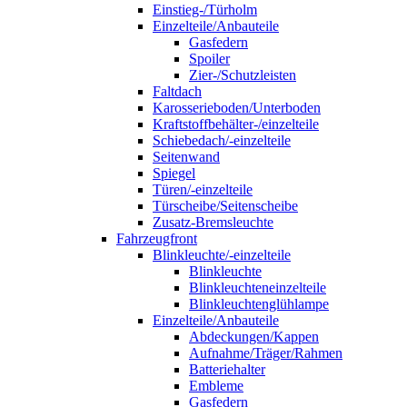
Einstieg-/Türholm
Einzelteile/Anbauteile
Gasfedern
Spoiler
Zier-/Schutzleisten
Faltdach
Karosserieboden/Unterboden
Kraftstoffbehälter-/einzelteile
Schiebedach/-einzelteile
Seitenwand
Spiegel
Türen/-einzelteile
Türscheibe/Seitenscheibe
Zusatz-Bremsleuchte
Fahrzeugfront
Blinkleuchte/-einzelteile
Blinkleuchte
Blinkleuchteneinzelteile
Blinkleuchtenglühlampe
Einzelteile/Anbauteile
Abdeckungen/Kappen
Aufnahme/Träger/Rahmen
Batteriehalter
Embleme
Gasfedern