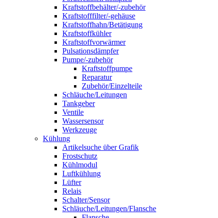
Kraftstoffbehälter/-zubehör
Kraftstofffilter/-gehäuse
Kraftstoffhahn/Betätigung
Kraftstoffkühler
Kraftstoffvorwärmer
Pulsationsdämpfer
Pumpe/-zubehör
Kraftstoffpumpe
Reparatur
Zubehör/Einzelteile
Schläuche/Leitungen
Tankgeber
Ventile
Wassersensor
Werkzeuge
Kühlung
Artikelsuche über Grafik
Frostschutz
Kühlmodul
Luftkühlung
Lüfter
Relais
Schalter/Sensor
Schläuche/Leitungen/Flansche
Flansche