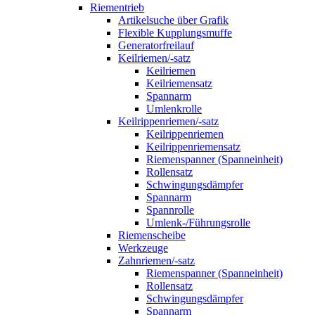
Riementrieb
Artikelsuche über Grafik
Flexible Kupplungsmuffe
Generatorfreilauf
Keilriemen/-satz
Keilriemen
Keilriemensatz
Spannarm
Umlenkrolle
Keilrippenriemen/-satz
Keilrippenriemen
Keilrippenriemensatz
Riemenspanner (Spanneinheit)
Rollensatz
Schwingungsdämpfer
Spannarm
Spannrolle
Umlenk-/Führungsrolle
Riemenscheibe
Werkzeuge
Zahnriemen/-satz
Riemenspanner (Spanneinheit)
Rollensatz
Schwingungsdämpfer
Spannarm