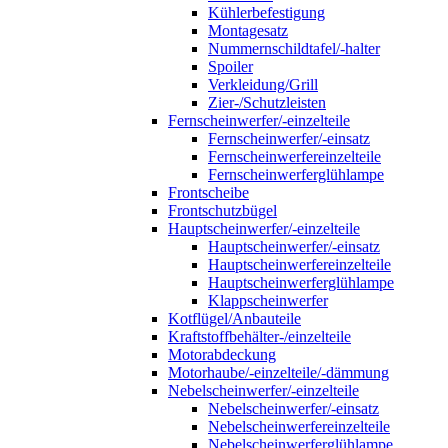
Kühlerbefestigung
Montagesatz
Nummernschildtafel/-halter
Spoiler
Verkleidung/Grill
Zier-/Schutzleisten
Fernscheinwerfer/-einzelteile
Fernscheinwerfer/-einsatz
Fernscheinwerfereinzelteile
Fernscheinwerferglühlampe
Frontscheibe
Frontschutzbügel
Hauptscheinwerfer/-einzelteile
Hauptscheinwerfer/-einsatz
Hauptscheinwerfereinzelteile
Hauptscheinwerferglühlampe
Klappscheinwerfer
Kotflügel/Anbauteile
Kraftstoffbehälter-/einzelteile
Motorabdeckung
Motorhaube/-einzelteile/-dämmung
Nebelscheinwerfer/-einzelteile
Nebelscheinwerfer/-einsatz
Nebelscheinwerfereinzelteile
Nebelscheinwerferglühlampe