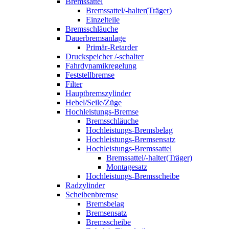
Bremssattel
Bremssattel/-halter(Träger)
Einzelteile
Bremsschläuche
Dauerbremsanlage
Primär-Retarder
Druckspeicher /-schalter
Fahrdynamikregelung
Feststellbremse
Filter
Hauptbremszylinder
Hebel/Seile/Züge
Hochleistungs-Bremse
Bremsschläuche
Hochleistungs-Bremsbelag
Hochleistungs-Bremsensatz
Hochleistungs-Bremssattel
Bremssattel/-halter(Träger)
Montagesatz
Hochleistungs-Bremsscheibe
Radzylinder
Scheibenbremse
Bremsbelag
Bremsensatz
Bremsscheibe