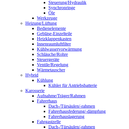
Steuerung/Hydraulik
Synchronringe
Öle
Werkzeuge
Heizung/Lüftung
Bedienelemente
Gebläse-Einzelteile
Heizklappenkasten
Innenraumluftfilter
Kühlwasservorwärmung
Schläuche/Rohre
Steuergeräte
Ventile/Regelung
Wärmetauscher
Hybrid
Kühlung
Kühler für Antriebsbatterie
Karosserie
Aufnahme/Träger/Rahmen
Fahrerhaus
Dach-/Türsäulen/-rahmen
Fahrerhausfederung/-dämpfung
Fahrerhauslagerung
Fahrgastzelle
Dach-/Türsäulen/-rahmen