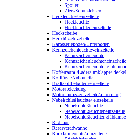
Spoiler
Zier-/Schutzleisten
Heckleuchte/-einzelteile
Heckleuchte
Heckleuchteneinzelteile
Heckscheibe
Hecktür/-einzelteile
Karosserieboden/Unterboden
Kennzeichenleuchte/-einzelteile
Kennzeichenleuchte
Kennzeichenleuchteneinzelteile
Kennzeichenleuchtenglühlampe
Kofferraum-/Laderaumklappe/-deckel
Kotflügel/Anbauteile
Kraftstoffbehälter-/einzelteile
Motorabdeckung
Motorhaube/-einzelteile/-dämmung
Nebelschlußleuchte/-einzelteile
Nebelschlußleuchte
Nebelschlußleuchteneinzelteile
Nebelschlußleuchtenglühlampe
Radhaus
Reserveradwanne
Rückfahrleuchte/-einzelteile