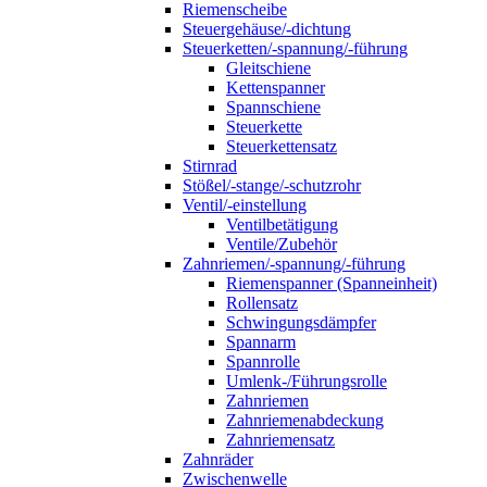
Riemenscheibe
Steuergehäuse/-dichtung
Steuerketten/-spannung/-führung
Gleitschiene
Kettenspanner
Spannschiene
Steuerkette
Steuerkettensatz
Stirnrad
Stößel/-stange/-schutzrohr
Ventil/-einstellung
Ventilbetätigung
Ventile/Zubehör
Zahnriemen/-spannung/-führung
Riemenspanner (Spanneinheit)
Rollensatz
Schwingungsdämpfer
Spannarm
Spannrolle
Umlenk-/Führungsrolle
Zahnriemen
Zahnriemenabdeckung
Zahnriemensatz
Zahnräder
Zwischenwelle