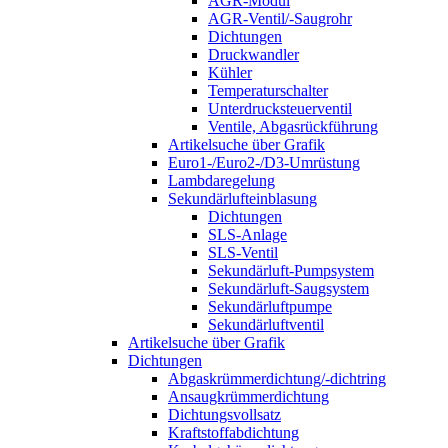
AGR-Modul
AGR-Ventil/-Saugrohr
Dichtungen
Druckwandler
Kühler
Temperaturschalter
Unterdrucksteuerventil
Ventile, Abgasrückführung
Artikelsuche über Grafik
Euro1-/Euro2-/D3-Umrüstung
Lambdaregelung
Sekundärlufteinblasung
Dichtungen
SLS-Anlage
SLS-Ventil
Sekundärluft-Pumpsystem
Sekundärluft-Saugsystem
Sekundärluftpumpe
Sekundärluftventil
Artikelsuche über Grafik
Dichtungen
Abgaskrümmerdichtung/-dichtring
Ansaugkrümmerdichtung
Dichtungsvollsatz
Kraftstoffabdichtung