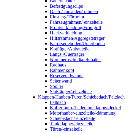
Batteriehalter
Befestigungsclips
Dach-/Türsäulen/-rahmen
Einstieg-/Türholm
Fahrzeugrahmen/-einzelteile
Frontverkleidung/Frontgrill
Heckverkleidung
Hilfsrahmen/Aggregateträger
Karosserieboden/Unterboden
Kotflügel/Anbauteile
Längs-/Querträger
Nummernschildtafel/-halter
Radhaus
Rahmenkopf
Reserveradwanne
Seitenwand
Spoiler
Stoßfänger/-einzelteile
Klappen/Hauben/Türen/Schiebedach/Faltdach
Faltdach
Kofferraum-/Laderaumklappe/-deckel
Motorhaube/-einzelteile/-dämmung
Schiebedach/-einzelteile
Tankklappe/-einzelteile
Türen/-einzelteile