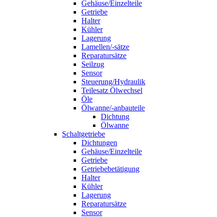
Gehäuse/Einzelteile
Getriebe
Halter
Kühler
Lagerung
Lamellen/-sätze
Reparatursätze
Seilzug
Sensor
Steuerung/Hydraulik
Teilesatz Ölwechsel
Öle
Ölwanne/-anbauteile
Dichtung
Ölwanne
Schaltgetriebe
Dichtungen
Gehäuse/Einzelteile
Getriebe
Getriebebetätigung
Halter
Kühler
Lagerung
Reparatursätze
Sensor