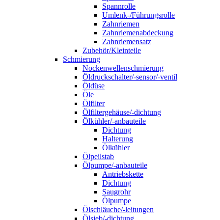
Spannrolle
Umlenk-/Führungsrolle
Zahnriemen
Zahnriemenabdeckung
Zahnriemensatz
Zubehör/Kleinteile
Schmierung
Nockenwellenschmierung
Öldruckschalter/-sensor/-ventil
Öldüse
Öle
Ölfilter
Ölfiltergehäuse/-dichtung
Ölkühler/-anbauteile
Dichtung
Halterung
Ölkühler
Ölpeilstab
Ölpumpe/-anbauteile
Antriebskette
Dichtung
Saugrohr
Ölpumpe
Ölschläuche/-leitungen
Ölsieb/-dichtung