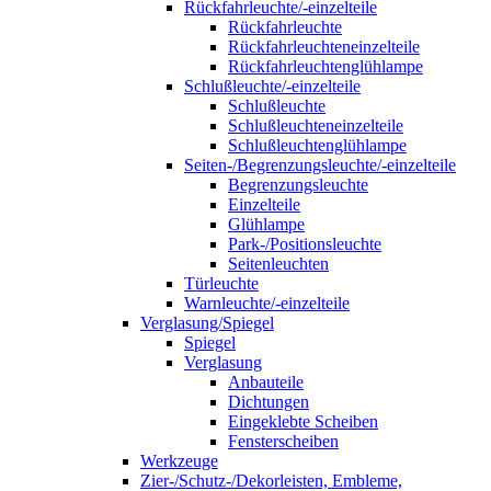
Rückfahrleuchte/-einzelteile
Rückfahrleuchte
Rückfahrleuchteneinzelteile
Rückfahrleuchtenglühlampe
Schlußleuchte/-einzelteile
Schlußleuchte
Schlußleuchteneinzelteile
Schlußleuchtenglühlampe
Seiten-/Begrenzungsleuchte/-einzelteile
Begrenzungsleuchte
Einzelteile
Glühlampe
Park-/Positionsleuchte
Seitenleuchten
Türleuchte
Warnleuchte/-einzelteile
Verglasung/Spiegel
Spiegel
Verglasung
Anbauteile
Dichtungen
Eingeklebte Scheiben
Fensterscheiben
Werkzeuge
Zier-/Schutz-/Dekorleisten, Embleme,