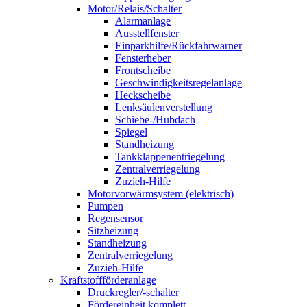
Motor/Relais/Schalter
Alarmanlage
Ausstellfenster
Einparkhilfe/Rückfahrwarner
Fensterheber
Frontscheibe
Geschwindigkeitsregelanlage
Heckscheibe
Lenksäulenverstellung
Schiebe-/Hubdach
Spiegel
Standheizung
Tankklappenentriegelung
Zentralverriegelung
Zuzieh-Hilfe
Motorvorwärmsystem (elektrisch)
Pumpen
Regensensor
Sitzheizung
Standheizung
Zentralverriegelung
Zuzieh-Hilfe
Kraftstoffförderanlage
Druckregler/-schalter
Fördereinheit komplett