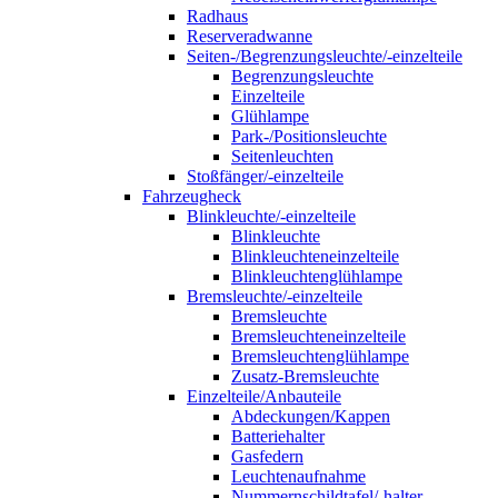
Radhaus
Reserveradwanne
Seiten-/Begrenzungsleuchte/-einzelteile
Begrenzungsleuchte
Einzelteile
Glühlampe
Park-/Positionsleuchte
Seitenleuchten
Stoßfänger/-einzelteile
Fahrzeugheck
Blinkleuchte/-einzelteile
Blinkleuchte
Blinkleuchteneinzelteile
Blinkleuchtenglühlampe
Bremsleuchte/-einzelteile
Bremsleuchte
Bremsleuchteneinzelteile
Bremsleuchtenglühlampe
Zusatz-Bremsleuchte
Einzelteile/Anbauteile
Abdeckungen/Kappen
Batteriehalter
Gasfedern
Leuchtenaufnahme
Nummernschildtafel/-halter