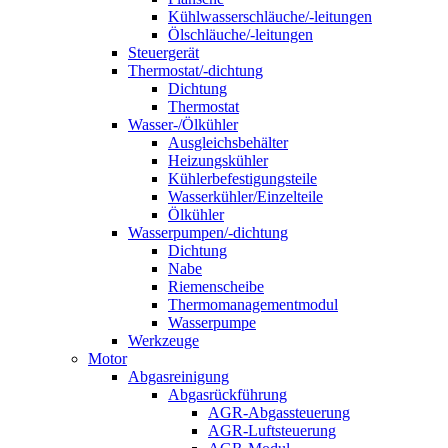
Kühlwasserschläuche/-leitungen
Ölschläuche/-leitungen
Steuergerät
Thermostat/-dichtung
Dichtung
Thermostat
Wasser-/Ölkühler
Ausgleichsbehälter
Heizungskühler
Kühlerbefestigungsteile
Wasserkühler/Einzelteile
Ölkühler
Wasserpumpen/-dichtung
Dichtung
Nabe
Riemenscheibe
Thermomanagementmodul
Wasserpumpe
Werkzeuge
Motor
Abgasreinigung
Abgasrückführung
AGR-Abgassteuerung
AGR-Luftsteuerung