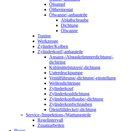
Ölsumpf
Ölthermostat
Ölwanne/-anbauteile
Ablaßschraube
Dichtung
Ölwanne
Tuning
Werkzeuge
Zylinder/Kolben
Zylinderkopf/-anbauteile
Ansaug-/Abgaskrümmerdichtung/-
dichtring
Kühlmittelstutzen/-dichtung
Unterdruckpumpe
Ventilführung/-dichtung/-einstellung
Wellendichtringe
Zylinderkopf
Zylinderkopfdichtung
Zylinderkopfhaube/-dichtung
Zylinderkopfschrauben
Öleinfülldeckel/-dichtung
Service-/Inspektions-/Wartungsteile
Regelintervall
Zusatzarbeiten
Busse