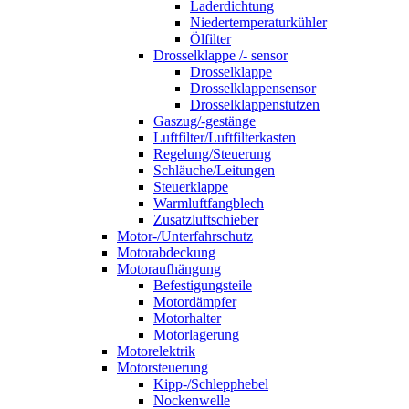
Laderdichtung
Niedertemperaturkühler
Ölfilter
Drosselklappe /- sensor
Drosselklappe
Drosselklappensensor
Drosselklappenstutzen
Gaszug/-gestänge
Luftfilter/Luftfilterkasten
Regelung/Steuerung
Schläuche/Leitungen
Steuerklappe
Warmluftfangblech
Zusatzluftschieber
Motor-/Unterfahrschutz
Motorabdeckung
Motoraufhängung
Befestigungsteile
Motordämpfer
Motorhalter
Motorlagerung
Motorelektrik
Motorsteuerung
Kipp-/Schlepphebel
Nockenwelle