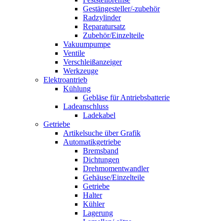
Gestängesteller/-zubehör
Radzylinder
Reparatursatz
Zubehör/Einzelteile
Vakuumpumpe
Ventile
Verschleißanzeiger
Werkzeuge
Elektroantrieb
Kühlung
Gebläse für Antriebsbatterie
Ladeanschluss
Ladekabel
Getriebe
Artikelsuche über Grafik
Automatikgetriebe
Bremsband
Dichtungen
Drehmomentwandler
Gehäuse/Einzelteile
Getriebe
Halter
Kühler
Lagerung