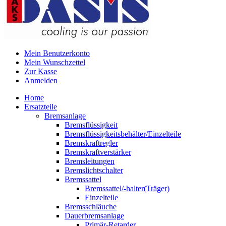
Mein Benutzerkonto
Mein Wunschzettel
Zur Kasse
Anmelden
Home
Ersatzteile
Bremsanlage
Bremsflüssigkeit
Bremsflüssigkeitsbehälter/Einzelteile
Bremskraftregler
Bremskraftverstärker
Bremsleitungen
Bremslichtschalter
Bremssattel
Bremssattel/-halter(Träger)
Einzelteile
Bremsschläuche
Dauerbremsanlage
Primär-Retarder