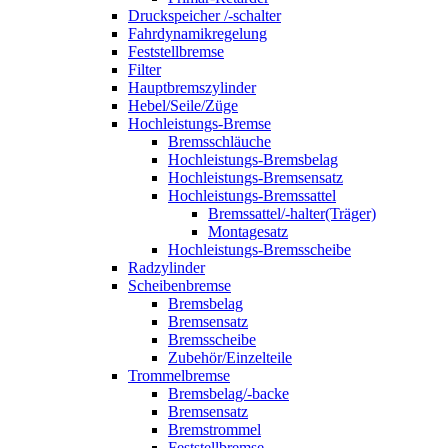
Druckspeicher /-schalter
Fahrdynamikregelung
Feststellbremse
Filter
Hauptbremszylinder
Hebel/Seile/Züge
Hochleistungs-Bremse
Bremsschläuche
Hochleistungs-Bremsbelag
Hochleistungs-Bremsensatz
Hochleistungs-Bremssattel
Bremssattel/-halter(Träger)
Montagesatz
Hochleistungs-Bremsscheibe
Radzylinder
Scheibenbremse
Bremsbelag
Bremsensatz
Bremsscheibe
Zubehör/Einzelteile
Trommelbremse
Bremsbelag/-backe
Bremsensatz
Bremstrommel
Feststellbremse