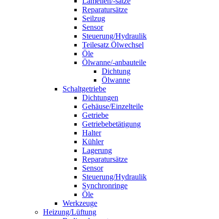
Lamellen/-sätze
Reparatursätze
Seilzug
Sensor
Steuerung/Hydraulik
Teilesatz Ölwechsel
Öle
Ölwanne/-anbauteile
Dichtung
Ölwanne
Schaltgetriebe
Dichtungen
Gehäuse/Einzelteile
Getriebe
Getriebebetätigung
Halter
Kühler
Lagerung
Reparatursätze
Sensor
Steuerung/Hydraulik
Synchronringe
Öle
Werkzeuge
Heizung/Lüftung