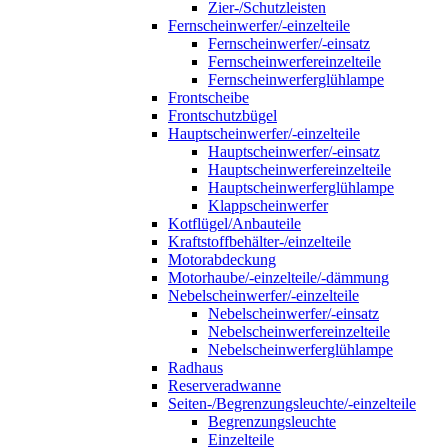
Zier-/Schutzleisten
Fernscheinwerfer/-einzelteile
Fernscheinwerfer/-einsatz
Fernscheinwerfereinzelteile
Fernscheinwerferglühlampe
Frontscheibe
Frontschutzbügel
Hauptscheinwerfer/-einzelteile
Hauptscheinwerfer/-einsatz
Hauptscheinwerfereinzelteile
Hauptscheinwerferglühlampe
Klappscheinwerfer
Kotflügel/Anbauteile
Kraftstoffbehälter-/einzelteile
Motorabdeckung
Motorhaube/-einzelteile/-dämmung
Nebelscheinwerfer/-einzelteile
Nebelscheinwerfer/-einsatz
Nebelscheinwerfereinzelteile
Nebelscheinwerferglühlampe
Radhaus
Reserveradwanne
Seiten-/Begrenzungsleuchte/-einzelteile
Begrenzungsleuchte
Einzelteile