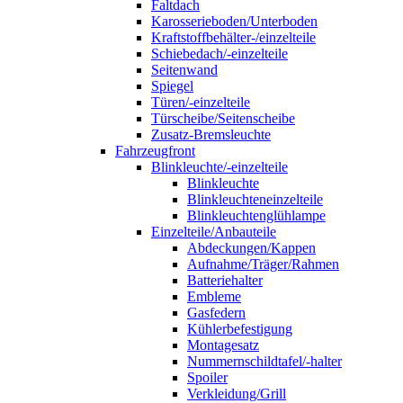
Faltdach
Karosserieboden/Unterboden
Kraftstoffbehälter-/einzelteile
Schiebedach/-einzelteile
Seitenwand
Spiegel
Türen/-einzelteile
Türscheibe/Seitenscheibe
Zusatz-Bremsleuchte
Fahrzeugfront
Blinkleuchte/-einzelteile
Blinkleuchte
Blinkleuchteneinzelteile
Blinkleuchtenglühlampe
Einzelteile/Anbauteile
Abdeckungen/Kappen
Aufnahme/Träger/Rahmen
Batteriehalter
Embleme
Gasfedern
Kühlerbefestigung
Montagesatz
Nummernschildtafel/-halter
Spoiler
Verkleidung/Grill