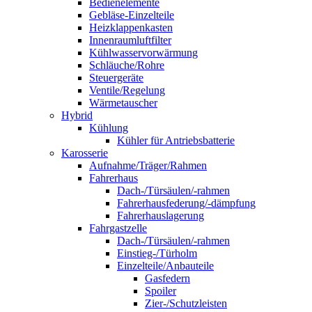
Bedienelemente
Gebläse-Einzelteile
Heizklappenkasten
Innenraumluftfilter
Kühlwasservorwärmung
Schläuche/Rohre
Steuergeräte
Ventile/Regelung
Wärmetauscher
Hybrid
Kühlung
Kühler für Antriebsbatterie
Karosserie
Aufnahme/Träger/Rahmen
Fahrerhaus
Dach-/Türsäulen/-rahmen
Fahrerhausfederung/-dämpfung
Fahrerhauslagerung
Fahrgastzelle
Dach-/Türsäulen/-rahmen
Einstieg-/Türholm
Einzelteile/Anbauteile
Gasfedern
Spoiler
Zier-/Schutzleisten