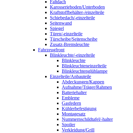
Faltdach
Karosserieboden/Unterboden
Kraftstoffbehälter-/einzelteile
Schiebedach/-einzelteile
Seitenwand
Spiegel
Türen/-einzelteile
Türscheibe/Seitenscheibe
Zusatz-Bremsleuchte
Fahrzeugfront
Blinkleuchte/-einzelteile
Blinkleuchte
Blinkleuchteneinzelteile
Blinkleuchtenglühlampe
Einzelteile/Anbauteile
Abdeckungen/Kappen
Aufnahme/Träger/Rahmen
Batteriehalter
Embleme
Gasfedern
Kühlerbefestigung
Montagesatz
Nummernschildtafel/-halter
Spoiler
Verkleidung/Grill