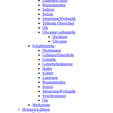
Lamellen/-sätze
Reparatursätze
Seilzug
Sensor
Steuerung/Hydraulik
Teilesatz Ölwechsel
Öle
Ölwanne/-anbauteile
Dichtung
Ölwanne
Schaltgetriebe
Dichtungen
Gehäuse/Einzelteile
Getriebe
Getriebebetätigung
Halter
Kühler
Lagerung
Reparatursätze
Sensor
Steuerung/Hydraulik
Synchronringe
Öle
Werkzeuge
Heizung/Lüftung