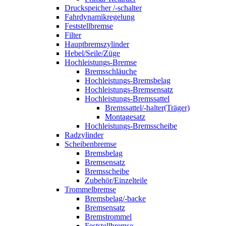
Druckspeicher /-schalter
Fahrdynamikregelung
Feststellbremse
Filter
Hauptbremszylinder
Hebel/Seile/Züge
Hochleistungs-Bremse
Bremsschläuche
Hochleistungs-Bremsbelag
Hochleistungs-Bremsensatz
Hochleistungs-Bremssattel
Bremssattel/-halter(Träger)
Montagesatz
Hochleistungs-Bremsscheibe
Radzylinder
Scheibenbremse
Bremsbelag
Bremsensatz
Bremsscheibe
Zubehör/Einzelteile
Trommelbremse
Bremsbelag/-backe
Bremsensatz
Bremstrommel
Feststellbremse