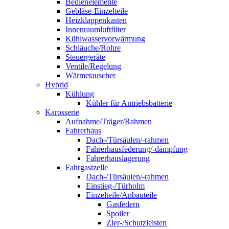
Bedienelemente
Gebläse-Einzelteile
Heizklappenkasten
Innenraumluftfilter
Kühlwasservorwärmung
Schläuche/Rohre
Steuergeräte
Ventile/Regelung
Wärmetauscher
Hybrid
Kühlung
Kühler für Antriebsbatterie
Karosserie
Aufnahme/Träger/Rahmen
Fahrerhaus
Dach-/Türsäulen/-rahmen
Fahrerhausfederung/-dämpfung
Fahrerhauslagerung
Fahrgastzelle
Dach-/Türsäulen/-rahmen
Einstieg-/Türholm
Einzelteile/Anbauteile
Gasfedern
Spoiler
Zier-/Schutzleisten