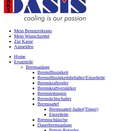
Mein Benutzerkonto
Mein Wunschzettel
Zur Kasse
Anmelden
Home
Ersatzteile
Bremsanlage
Bremsflüssigkeit
Bremsflüssigkeitsbehälter/Einzelteile
Bremskraftregler
Bremskraftverstärker
Bremsleitungen
Bremslichtschalter
Bremssattel
Bremssattel/-halter(Träger)
Einzelteile
Bremsschläuche
Dauerbremsanlage
Primär-Retarder