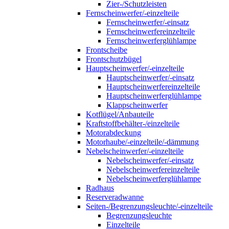
Zier-/Schutzleisten
Fernscheinwerfer/-einzelteile
Fernscheinwerfer/-einsatz
Fernscheinwerfereinzelteile
Fernscheinwerferglühlampe
Frontscheibe
Frontschutzbügel
Hauptscheinwerfer/-einzelteile
Hauptscheinwerfer/-einsatz
Hauptscheinwerfereinzelteile
Hauptscheinwerferglühlampe
Klappscheinwerfer
Kotflügel/Anbauteile
Kraftstoffbehälter-/einzelteile
Motorabdeckung
Motorhaube/-einzelteile/-dämmung
Nebelscheinwerfer/-einzelteile
Nebelscheinwerfer/-einsatz
Nebelscheinwerfereinzelteile
Nebelscheinwerferglühlampe
Radhaus
Reserveradwanne
Seiten-/Begrenzungsleuchte/-einzelteile
Begrenzungsleuchte
Einzelteile