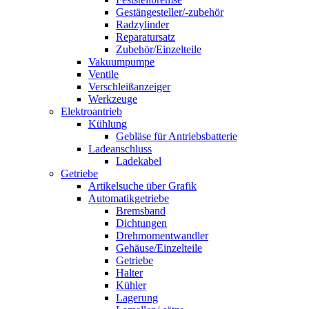
Gestängesteller/-zubehör
Radzylinder
Reparatursatz
Zubehör/Einzelteile
Vakuumpumpe
Ventile
Verschleißanzeiger
Werkzeuge
Elektroantrieb
Kühlung
Gebläse für Antriebsbatterie
Ladeanschluss
Ladekabel
Getriebe
Artikelsuche über Grafik
Automatikgetriebe
Bremsband
Dichtungen
Drehmomentwandler
Gehäuse/Einzelteile
Getriebe
Halter
Kühler
Lagerung