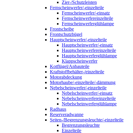
Zier-/Schutzleisten
Fernscheinwerfer/-einzelteile
Fernscheinwerfer/-einsatz
Fernscheinwerfereinzelteile
Fernscheinwerferglühlampe
Frontscheibe
Frontschutzbügel
Hauptscheinwerfer/-einzelteile
Hauptscheinwerfer/-einsatz
Hauptscheinwerfereinzelteile
Hauptscheinwerferglühlampe
Klappscheinwerfer
Kotflügel/Anbauteile
Kraftstoffbehälter-/einzelteile
Motorabdeckung
Motorhaube/-einzelteile/-dämmung
Nebelscheinwerfer/-einzelteile
Nebelscheinwerfer/-einsatz
Nebelscheinwerfereinzelteile
Nebelscheinwerferglühlampe
Radhaus
Reserveradwanne
Seiten-/Begrenzungsleuchte/-einzelteile
Begrenzungsleuchte
Einzelteile