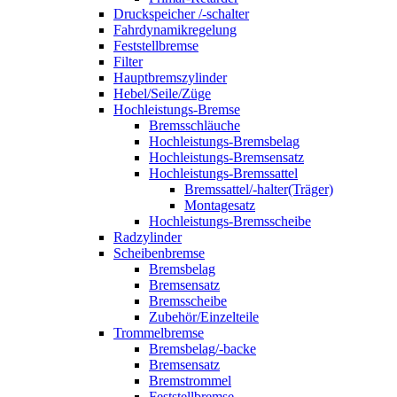
Druckspeicher /-schalter
Fahrdynamikregelung
Feststellbremse
Filter
Hauptbremszylinder
Hebel/Seile/Züge
Hochleistungs-Bremse
Bremsschläuche
Hochleistungs-Bremsbelag
Hochleistungs-Bremsensatz
Hochleistungs-Bremssattel
Bremssattel/-halter(Träger)
Montagesatz
Hochleistungs-Bremsscheibe
Radzylinder
Scheibenbremse
Bremsbelag
Bremsensatz
Bremsscheibe
Zubehör/Einzelteile
Trommelbremse
Bremsbelag/-backe
Bremsensatz
Bremstrommel
Feststellbremse