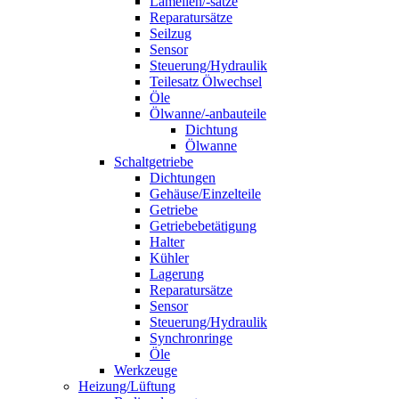
Lamellen/-sätze
Reparatursätze
Seilzug
Sensor
Steuerung/Hydraulik
Teilesatz Ölwechsel
Öle
Ölwanne/-anbauteile
Dichtung
Ölwanne
Schaltgetriebe
Dichtungen
Gehäuse/Einzelteile
Getriebe
Getriebebetätigung
Halter
Kühler
Lagerung
Reparatursätze
Sensor
Steuerung/Hydraulik
Synchronringe
Öle
Werkzeuge
Heizung/Lüftung