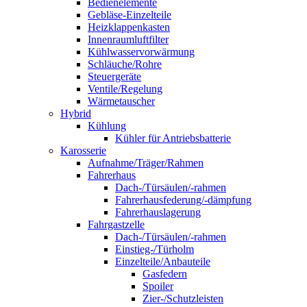
Bedienelemente
Gebläse-Einzelteile
Heizklappenkasten
Innenraumluftfilter
Kühlwasservorwärmung
Schläuche/Rohre
Steuergeräte
Ventile/Regelung
Wärmetauscher
Hybrid
Kühlung
Kühler für Antriebsbatterie
Karosserie
Aufnahme/Träger/Rahmen
Fahrerhaus
Dach-/Türsäulen/-rahmen
Fahrerhausfederung/-dämpfung
Fahrerhauslagerung
Fahrgastzelle
Dach-/Türsäulen/-rahmen
Einstieg-/Türholm
Einzelteile/Anbauteile
Gasfedern
Spoiler
Zier-/Schutzleisten