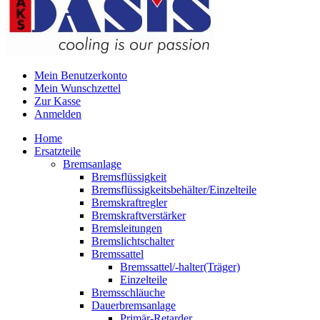
Mein Benutzerkonto
Mein Wunschzettel
Zur Kasse
Anmelden
Home
Ersatzteile
Bremsanlage
Bremsflüssigkeit
Bremsflüssigkeitsbehälter/Einzelteile
Bremskraftregler
Bremskraftverstärker
Bremsleitungen
Bremslichtschalter
Bremssattel
Bremssattel/-halter(Träger)
Einzelteile
Bremsschläuche
Dauerbremsanlage
Primär-Retarder