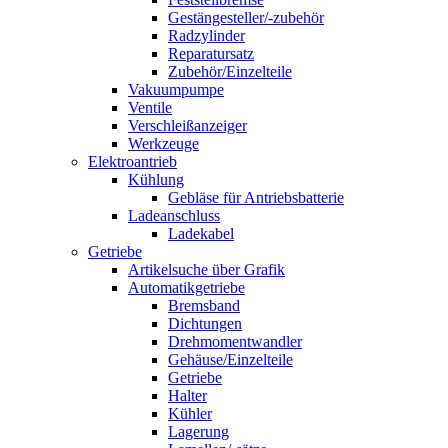
Gestängesteller/-zubehör
Radzylinder
Reparatursatz
Zubehör/Einzelteile
Vakuumpumpe
Ventile
Verschleißanzeiger
Werkzeuge
Elektroantrieb
Kühlung
Gebläse für Antriebsbatterie
Ladeanschluss
Ladekabel
Getriebe
Artikelsuche über Grafik
Automatikgetriebe
Bremsband
Dichtungen
Drehmomentwandler
Gehäuse/Einzelteile
Getriebe
Halter
Kühler
Lagerung