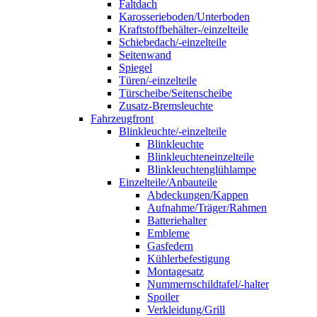
Faltdach
Karosserieboden/Unterboden
Kraftstoffbehälter-/einzelteile
Schiebedach/-einzelteile
Seitenwand
Spiegel
Türen/-einzelteile
Türscheibe/Seitenscheibe
Zusatz-Bremsleuchte
Fahrzeugfront
Blinkleuchte/-einzelteile
Blinkleuchte
Blinkleuchteneinzelteile
Blinkleuchtenglühlampe
Einzelteile/Anbauteile
Abdeckungen/Kappen
Aufnahme/Träger/Rahmen
Batteriehalter
Embleme
Gasfedern
Kühlerbefestigung
Montagesatz
Nummernschildtafel/-halter
Spoiler
Verkleidung/Grill