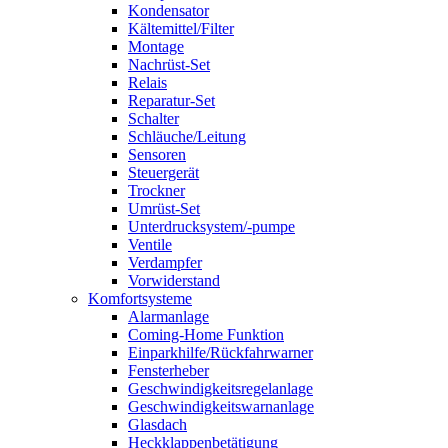
Kondensator
Kältemittel/Filter
Montage
Nachrüst-Set
Relais
Reparatur-Set
Schalter
Schläuche/Leitung
Sensoren
Steuergerät
Trockner
Umrüst-Set
Unterdrucksystem/-pumpe
Ventile
Verdampfer
Vorwiderstand
Komfortsysteme
Alarmanlage
Coming-Home Funktion
Einparkhilfe/Rückfahrwarner
Fensterheber
Geschwindigkeitsregelanlage
Geschwindigkeitswarnanlage
Glasdach
Heckklappenbetätigung