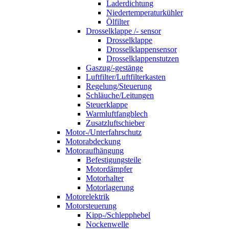
Laderdichtung
Niedertemperaturkühler
Ölfilter
Drosselklappe /- sensor
Drosselklappe
Drosselklappensensor
Drosselklappenstutzen
Gaszug/-gestänge
Luftfilter/Luftfilterkasten
Regelung/Steuerung
Schläuche/Leitungen
Steuerklappe
Warmluftfangblech
Zusatzluftschieber
Motor-/Unterfahrschutz
Motorabdeckung
Motoraufhängung
Befestigungsteile
Motordämpfer
Motorhalter
Motorlagerung
Motorelektrik
Motorsteuerung
Kipp-/Schlepphebel
Nockenwelle