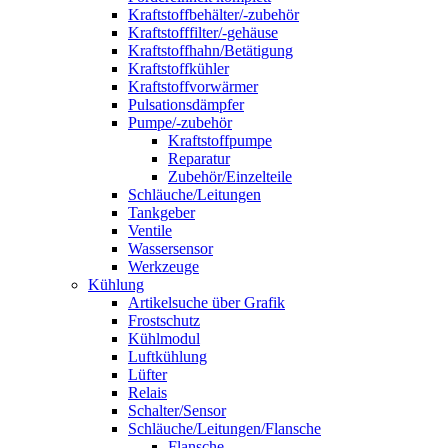
Kraftstoffbehälter/-zubehör
Kraftstofffilter/-gehäuse
Kraftstoffhahn/Betätigung
Kraftstoffkühler
Kraftstoffvorwärmer
Pulsationsdämpfer
Pumpe/-zubehör
Kraftstoffpumpe
Reparatur
Zubehör/Einzelteile
Schläuche/Leitungen
Tankgeber
Ventile
Wassersensor
Werkzeuge
Kühlung
Artikelsuche über Grafik
Frostschutz
Kühlmodul
Luftkühlung
Lüfter
Relais
Schalter/Sensor
Schläuche/Leitungen/Flansche
Flansche