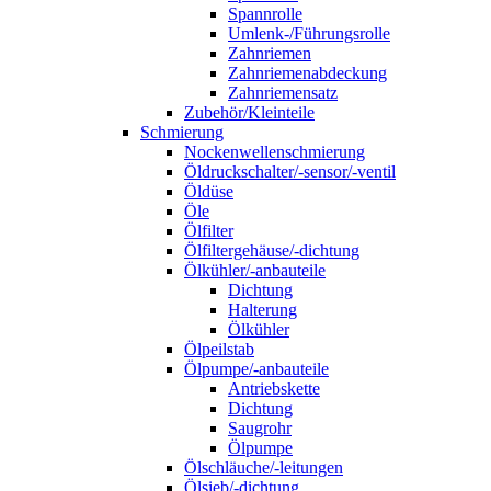
Spannrolle
Umlenk-/Führungsrolle
Zahnriemen
Zahnriemenabdeckung
Zahnriemensatz
Zubehör/Kleinteile
Schmierung
Nockenwellenschmierung
Öldruckschalter/-sensor/-ventil
Öldüse
Öle
Ölfilter
Ölfiltergehäuse/-dichtung
Ölkühler/-anbauteile
Dichtung
Halterung
Ölkühler
Ölpeilstab
Ölpumpe/-anbauteile
Antriebskette
Dichtung
Saugrohr
Ölpumpe
Ölschläuche/-leitungen
Ölsieb/-dichtung