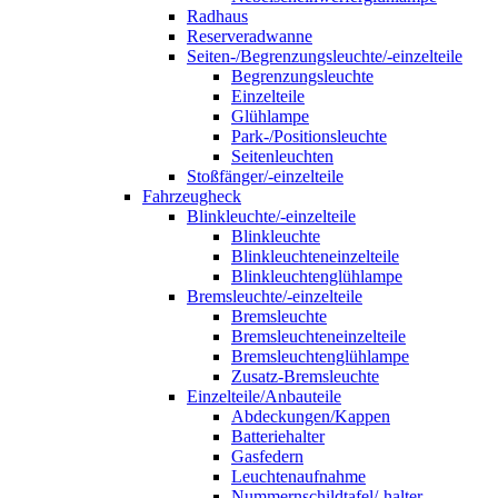
Radhaus
Reserveradwanne
Seiten-/Begrenzungsleuchte/-einzelteile
Begrenzungsleuchte
Einzelteile
Glühlampe
Park-/Positionsleuchte
Seitenleuchten
Stoßfänger/-einzelteile
Fahrzeugheck
Blinkleuchte/-einzelteile
Blinkleuchte
Blinkleuchteneinzelteile
Blinkleuchtenglühlampe
Bremsleuchte/-einzelteile
Bremsleuchte
Bremsleuchteneinzelteile
Bremsleuchtenglühlampe
Zusatz-Bremsleuchte
Einzelteile/Anbauteile
Abdeckungen/Kappen
Batteriehalter
Gasfedern
Leuchtenaufnahme
Nummernschildtafel/-halter