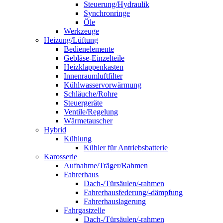
Steuerung/Hydraulik
Synchronringe
Öle
Werkzeuge
Heizung/Lüftung
Bedienelemente
Gebläse-Einzelteile
Heizklappenkasten
Innenraumluftfilter
Kühlwasservorwärmung
Schläuche/Rohre
Steuergeräte
Ventile/Regelung
Wärmetauscher
Hybrid
Kühlung
Kühler für Antriebsbatterie
Karosserie
Aufnahme/Träger/Rahmen
Fahrerhaus
Dach-/Türsäulen/-rahmen
Fahrerhausfederung/-dämpfung
Fahrerhauslagerung
Fahrgastzelle
Dach-/Türsäulen/-rahmen