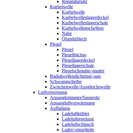
Reparatursatz
Kurbelwelle
Kurbelwelle
Kurbelwellenlagerdeckel
Kurbelwellenlagerschale
Kurbelwellenscheiben
Nabe
Ölspritzblech
Pleuel
Pleuel
Pleuelbüchse
Pleuellagerdeckel
Pleuellagerschale
Pleuelschraube/-mutter
Radialwellendichtring/-satz
Schwungscheibe
Zwischenwelle/Ausgleichswelle
Luftversorgung
Ansaugkrümmer/Saugrohr
Ansaugluftvorwärmung
Aufladung
Ladeluftkühler
Ladeluftregelung
Ladeluftschlauch
Lader/-einzelteile