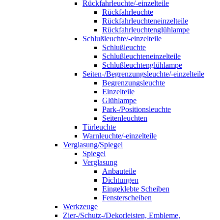
Rückfahrleuchte/-einzelteile
Rückfahrleuchte
Rückfahrleuchteneinzelteile
Rückfahrleuchtenglühlampe
Schlußleuchte/-einzelteile
Schlußleuchte
Schlußleuchteneinzelteile
Schlußleuchtenglühlampe
Seiten-/Begrenzungsleuchte/-einzelteile
Begrenzungsleuchte
Einzelteile
Glühlampe
Park-/Positionsleuchte
Seitenleuchten
Türleuchte
Warnleuchte/-einzelteile
Verglasung/Spiegel
Spiegel
Verglasung
Anbauteile
Dichtungen
Eingeklebte Scheiben
Fensterscheiben
Werkzeuge
Zier-/Schutz-/Dekorleisten, Embleme,