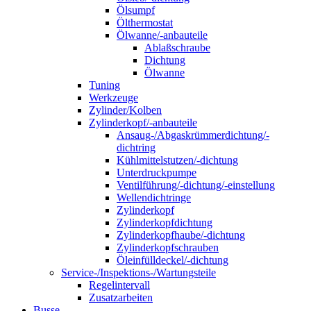
Ölsumpf
Ölthermostat
Ölwanne/-anbauteile
Ablaßschraube
Dichtung
Ölwanne
Tuning
Werkzeuge
Zylinder/Kolben
Zylinderkopf/-anbauteile
Ansaug-/Abgaskrümmerdichtung/-
dichtring
Kühlmittelstutzen/-dichtung
Unterdruckpumpe
Ventilführung/-dichtung/-einstellung
Wellendichtringe
Zylinderkopf
Zylinderkopfdichtung
Zylinderkopfhaube/-dichtung
Zylinderkopfschrauben
Öleinfülldeckel/-dichtung
Service-/Inspektions-/Wartungsteile
Regelintervall
Zusatzarbeiten
Busse