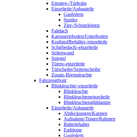
Einstieg-/Türholm
Einzelteile/Anbauteile
Gasfedern
Spoiler
Zier-/Schutzleisten
Faltdach
Karosserieboden/Unterboden
Kraftstoffbehälter-/einzelteile
Schiebedach/-einzelteile
Seitenwand
Spiegel
Türen/-einzelteile
Türscheibe/Seitenscheibe
Zusatz-Bremsleuchte
Fahrzeugfront
Blinkleuchte/-einzelteile
Blinkleuchte
Blinkleuchteneinzelteile
Blinkleuchtenglühlampe
Einzelteile/Anbauteile
Abdeckungen/Kappen
Aufnahme/Träger/Rahmen
Batteriehalter
Embleme
Gasfedern