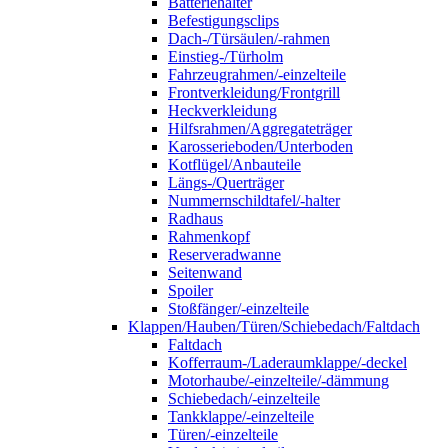
Batteriehalter
Befestigungsclips
Dach-/Türsäulen/-rahmen
Einstieg-/Türholm
Fahrzeugrahmen/-einzelteile
Frontverkleidung/Frontgrill
Heckverkleidung
Hilfsrahmen/Aggregateträger
Karosserieboden/Unterboden
Kotflügel/Anbauteile
Längs-/Querträger
Nummernschildtafel/-halter
Radhaus
Rahmenkopf
Reserveradwanne
Seitenwand
Spoiler
Stoßfänger/-einzelteile
Klappen/Hauben/Türen/Schiebedach/Faltdach
Faltdach
Kofferraum-/Laderaumklappe/-deckel
Motorhaube/-einzelteile/-dämmung
Schiebedach/-einzelteile
Tankklappe/-einzelteile
Türen/-einzelteile