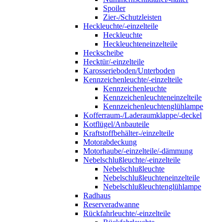
Spoiler
Zier-/Schutzleisten
Heckleuchte/-einzelteile
Heckleuchte
Heckleuchteneinzelteile
Heckscheibe
Hecktür/-einzelteile
Karosserieboden/Unterboden
Kennzeichenleuchte/-einzelteile
Kennzeichenleuchte
Kennzeichenleuchteneinzelteile
Kennzeichenleuchtenglühlampe
Kofferraum-/Laderaumklappe/-deckel
Kotflügel/Anbauteile
Kraftstoffbehälter-/einzelteile
Motorabdeckung
Motorhaube/-einzelteile/-dämmung
Nebelschlußleuchte/-einzelteile
Nebelschlußleuchte
Nebelschlußleuchteneinzelteile
Nebelschlußleuchtenglühlampe
Radhaus
Reserveradwanne
Rückfahrleuchte/-einzelteile