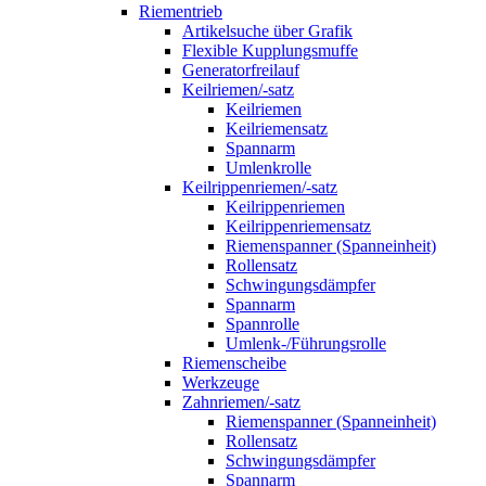
Riementrieb
Artikelsuche über Grafik
Flexible Kupplungsmuffe
Generatorfreilauf
Keilriemen/-satz
Keilriemen
Keilriemensatz
Spannarm
Umlenkrolle
Keilrippenriemen/-satz
Keilrippenriemen
Keilrippenriemensatz
Riemenspanner (Spanneinheit)
Rollensatz
Schwingungsdämpfer
Spannarm
Spannrolle
Umlenk-/Führungsrolle
Riemenscheibe
Werkzeuge
Zahnriemen/-satz
Riemenspanner (Spanneinheit)
Rollensatz
Schwingungsdämpfer
Spannarm