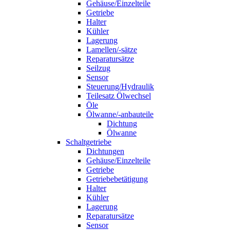
Gehäuse/Einzelteile
Getriebe
Halter
Kühler
Lagerung
Lamellen/-sätze
Reparatursätze
Seilzug
Sensor
Steuerung/Hydraulik
Teilesatz Ölwechsel
Öle
Ölwanne/-anbauteile
Dichtung
Ölwanne
Schaltgetriebe
Dichtungen
Gehäuse/Einzelteile
Getriebe
Getriebebetätigung
Halter
Kühler
Lagerung
Reparatursätze
Sensor