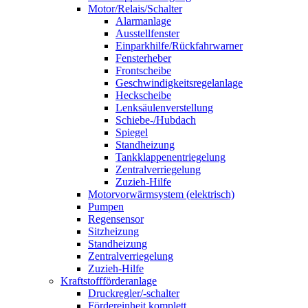
Motor/Relais/Schalter
Alarmanlage
Ausstellfenster
Einparkhilfe/Rückfahrwarner
Fensterheber
Frontscheibe
Geschwindigkeitsregelanlage
Heckscheibe
Lenksäulenverstellung
Schiebe-/Hubdach
Spiegel
Standheizung
Tankklappenentriegelung
Zentralverriegelung
Zuzieh-Hilfe
Motorvorwärmsystem (elektrisch)
Pumpen
Regensensor
Sitzheizung
Standheizung
Zentralverriegelung
Zuzieh-Hilfe
Kraftstoffförderanlage
Druckregler/-schalter
Fördereinheit komplett