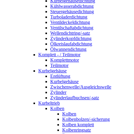
Kurbelgehäusedichtung
Kühlwasserabdichtung
Steuergehäusedichtung
Turboladerdichtung
Ventildeckeldichtung
Ventilschaftabdichtung
Wellendichtring/-satz
Zylinderkopfdichtung
Ölkreislaufabdichtung
Ölwannendichtung
Komplett - / Teilmotor
Komplettmotor
Teilmotor
Kurbelgehäuse
Entlüftung
Kurbelgehäuse
Zwischenwelle/Ausgleichswelle
Zylinder
Zylinderlaufbuchsen/-satz
Kurbeltrieb
Kolben
Kolben
Kolbenbolzen/-sicherung
Kolben komplett
Kolbenringsatz