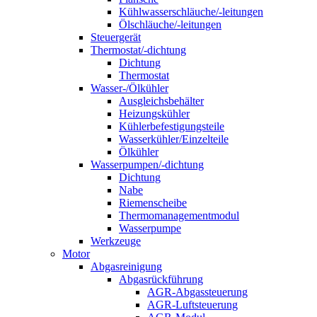
Kühlwasserschläuche/-leitungen
Ölschläuche/-leitungen
Steuergerät
Thermostat/-dichtung
Dichtung
Thermostat
Wasser-/Ölkühler
Ausgleichsbehälter
Heizungskühler
Kühlerbefestigungsteile
Wasserkühler/Einzelteile
Ölkühler
Wasserpumpen/-dichtung
Dichtung
Nabe
Riemenscheibe
Thermomanagementmodul
Wasserpumpe
Werkzeuge
Motor
Abgasreinigung
Abgasrückführung
AGR-Abgassteuerung
AGR-Luftsteuerung