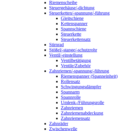
Riemenscheibe
Steuergehäuse/-dichtung
Steuerketten/-spannung/-führung
Gleitschiene
Kettenspanner
Spannschiene
Steuerkette
Steuerkettensatz
Stirnrad
Stößel/-stange/-schutzrohr
Ventil/-einstellung
Ventilbetätigung
Ventile/Zubehör
Zahnriemen/-spannung/-führung
Riemenspanner (Spanneinheit)
Rollensatz
Schwingungsdämpfer
Spannarm
Spannrolle
Umlenk-/Führungsrolle
Zahnriemen
Zahnriemenabdeckung
Zahnriemensatz
Zahnräder
Zwischenwelle