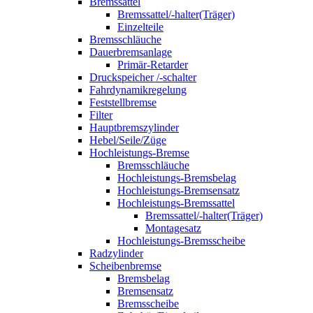
Bremssattel
Bremssattel/-halter(Träger)
Einzelteile
Bremsschläuche
Dauerbremsanlage
Primär-Retarder
Druckspeicher /-schalter
Fahrdynamikregelung
Feststellbremse
Filter
Hauptbremszylinder
Hebel/Seile/Züge
Hochleistungs-Bremse
Bremsschläuche
Hochleistungs-Bremsbelag
Hochleistungs-Bremsensatz
Hochleistungs-Bremssattel
Bremssattel/-halter(Träger)
Montagesatz
Hochleistungs-Bremsscheibe
Radzylinder
Scheibenbremse
Bremsbelag
Bremsensatz
Bremsscheibe