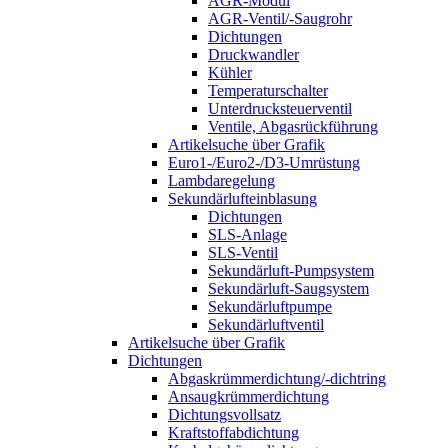
AGR-Modul
AGR-Ventil/-Saugrohr
Dichtungen
Druckwandler
Kühler
Temperaturschalter
Unterdrucksteuerventil
Ventile, Abgasrückführung
Artikelsuche über Grafik
Euro1-/Euro2-/D3-Umrüstung
Lambdaregelung
Sekundärlufteinblasung
Dichtungen
SLS-Anlage
SLS-Ventil
Sekundärluft-Pumpsystem
Sekundärluft-Saugsystem
Sekundärluftpumpe
Sekundärluftventil
Artikelsuche über Grafik
Dichtungen
Abgaskrümmerdichtung/-dichtring
Ansaugkrümmerdichtung
Dichtungsvollsatz
Kraftstoffabdichtung