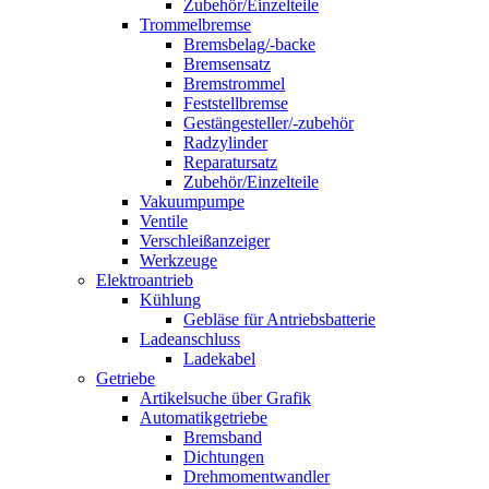
Zubehör/Einzelteile
Trommelbremse
Bremsbelag/-backe
Bremsensatz
Bremstrommel
Feststellbremse
Gestängesteller/-zubehör
Radzylinder
Reparatursatz
Zubehör/Einzelteile
Vakuumpumpe
Ventile
Verschleißanzeiger
Werkzeuge
Elektroantrieb
Kühlung
Gebläse für Antriebsbatterie
Ladeanschluss
Ladekabel
Getriebe
Artikelsuche über Grafik
Automatikgetriebe
Bremsband
Dichtungen
Drehmomentwandler