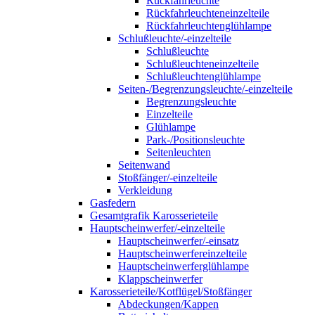
Rückfahrleuchte
Rückfahrleuchteneinzelteile
Rückfahrleuchtenglühlampe
Schlußleuchte/-einzelteile
Schlußleuchte
Schlußleuchteneinzelteile
Schlußleuchtenglühlampe
Seiten-/Begrenzungsleuchte/-einzelteile
Begrenzungsleuchte
Einzelteile
Glühlampe
Park-/Positionsleuchte
Seitenleuchten
Seitenwand
Stoßfänger/-einzelteile
Verkleidung
Gasfedern
Gesamtgrafik Karosserieteile
Hauptscheinwerfer/-einzelteile
Hauptscheinwerfer/-einsatz
Hauptscheinwerfereinzelteile
Hauptscheinwerferglühlampe
Klappscheinwerfer
Karosserieteile/Kotflügel/Stoßfänger
Abdeckungen/Kappen