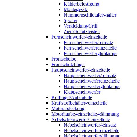
Kühlerbefestigung
Montagesatz
Nummernschildtafel/-halter
Spoiler
Verkleidung/Grill
Zier-/Schutzleisten
Fernscheinwerfer/-einzelteile
Fernscheinwerfer/-einsatz
Fernscheinwerfereinzelteile
Fernscheinwerferglühlampe
Frontscheibe
Frontschutzbügel
Hauptscheinwerfer/-einzelteile
Hauptscheinwerfer/-einsatz
Hauptscheinwerfereinzelteile
Hauptscheinwerferglühlampe
Klappscheinwerfer
Kotflügel/Anbauteile
Kraftstoffbehälter-/einzelteile
Motorabdeckung
Motorhaube/-einzelteile/-dämmung
Nebelscheinwerfer/-einzelteile
Nebelscheinwerfer/-einsatz
Nebelscheinwerfereinzelteile
Nebelscheinwerferglühlampe