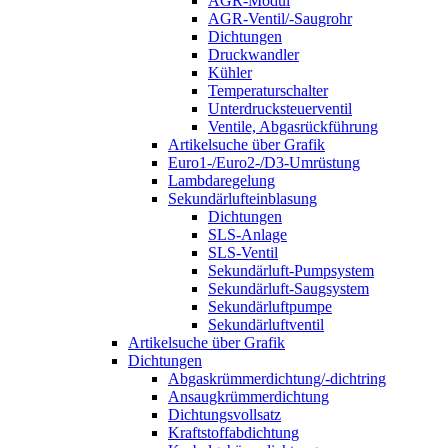
AGR-Modul
AGR-Ventil/-Saugrohr
Dichtungen
Druckwandler
Kühler
Temperaturschalter
Unterdrucksteuerventil
Ventile, Abgasrückführung
Artikelsuche über Grafik
Euro1-/Euro2-/D3-Umrüstung
Lambdaregelung
Sekundärlufteinblasung
Dichtungen
SLS-Anlage
SLS-Ventil
Sekundärluft-Pumpsystem
Sekundärluft-Saugsystem
Sekundärluftpumpe
Sekundärluftventil
Artikelsuche über Grafik
Dichtungen
Abgaskrümmerdichtung/-dichtring
Ansaugkrümmerdichtung
Dichtungsvollsatz
Kraftstoffabdichtung