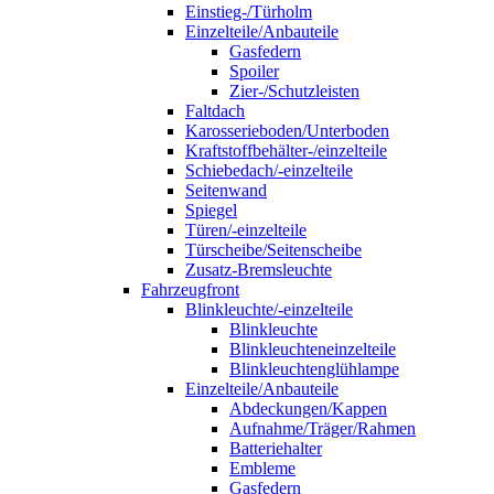
Einstieg-/Türholm
Einzelteile/Anbauteile
Gasfedern
Spoiler
Zier-/Schutzleisten
Faltdach
Karosserieboden/Unterboden
Kraftstoffbehälter-/einzelteile
Schiebedach/-einzelteile
Seitenwand
Spiegel
Türen/-einzelteile
Türscheibe/Seitenscheibe
Zusatz-Bremsleuchte
Fahrzeugfront
Blinkleuchte/-einzelteile
Blinkleuchte
Blinkleuchteneinzelteile
Blinkleuchtenglühlampe
Einzelteile/Anbauteile
Abdeckungen/Kappen
Aufnahme/Träger/Rahmen
Batteriehalter
Embleme
Gasfedern