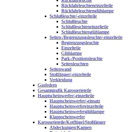
Rückfahrleuchte
Rückfahrleuchteneinzelteile
Rückfahrleuchtenglühlampe
Schlußleuchte/-einzelteile
Schlußleuchte
Schlußleuchteneinzelteile
Schlußleuchtenglühlampe
Seiten-/Begrenzungsleuchte/-einzelteile
Begrenzungsleuchte
Einzelteile
Glühlampe
Park-/Positionsleuchte
Seitenleuchten
Seitenwand
Stoßfänger/-einzelteile
Verkleidung
Gasfedern
Gesamtgrafik Karosserieteile
Hauptscheinwerfer/-einzelteile
Hauptscheinwerfer/-einsatz
Hauptscheinwerfereinzelteile
Hauptscheinwerferglühlampe
Klappscheinwerfer
Karosserieteile/Kotflügel/Stoßfänger
Abdeckungen/Kappen