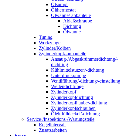
Ölsumpf
Ölthermostat
Ölwanne/-anbauteile
Ablaßschraube
Dichtung
Ölwanne
Tuning
Werkzeuge
Zylinder/Kolben
Zylinderkopf/-anbauteile
Ansaug-/Abgaskrümmerdichtung/-
dichtring
Kühlmittelstutzen/-dichtung
Unterdruckpumpe
Ventilführung/-dichtung/-einstellung
Wellendichtringe
Zylinderkopf
Zylinderkopfdichtung
Zylinderkopfhaube/-dichtung
Zylinderkopfschrauben
Öleinfülldeckel/-dichtung
Service-/Inspektions-/Wartungsteile
Regelintervall
Zusatzarbeiten
Busse