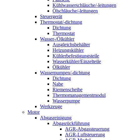
Kühlwasserschläuche/-leitungen
Ölschläuche/-leitungen
Steuergerät
Thermostat/-dichtung
Dichtung
Thermostat
Wasser-/Ölkühler
Ausgleichsbehälter
Heizungskühler
Kühlerbefestigungsteile
Wasserkühler/Einzelteile
Ölkühler
Wasserpumpen/-dichtung
Dichtung
Nabe
Riemenscheibe
Thermomanagementmodul
Wasserpumpe
Werkzeuge
Motor
Abgasreinigung
Abgasrückführung
AGR-Abgassteuerung
AGR-Luftsteuerung