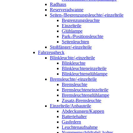
Radhaus
Reserveradwanne
Seiten-/Begrenzungsleuchte/-einzelteile
Begrenzungsleuchte
Einzelteile
Glühlampe
Park-/Positionsleuchte
Seitenleuchten
Stoßfänger/-einzelteile
Fahrzeugheck
Blinkleuchte/-einzelteile
Blinkleuchte
Blinkleuchteneinzelteile
Blinkleuchtenglühlampe
Bremsleuchte/-einzelteile
Bremsleuchte
Bremsleuchteneinzelteile
Bremsleuchtenglühlampe
Zusatz-Bremsleuchte
Einzelteile/Anbauteile
Abdeckungen/Kappen
Batteriehalter
Gasfedern
Leuchtenaufnahme
Nummernschildtafel/-halter