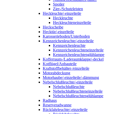
Spoiler
Zier-/Schutzleisten
Heckleuchte/-einzelteile
Heckleuchte
Heckleuchteneinzelteile
Heckscheibe
Hecktür/-einzelteile
Karosserieboden/Unterboden
Kennzeichenleuchte/-einzelteile
Kennzeichenleuchte
Kennzeichenleuchteneinzelteile
Kennzeichenleuchtenglühlampe
Kofferraum-/Laderaumklappe/-deckel
Kotflügel/Anbauteile
Kraftstoffbehälter-/einzelteile
Motorabdeckung
Motorhaube/-einzelteile/-dämmung
Nebelschlußleuchte/-einzelteile
Nebelschlußleuchte
Nebelschlußleuchteneinzelteile
Nebelschlußleuchtenglühlampe
Radhaus
Reserveradwanne
Rückfahrleuchte/-einzelteile