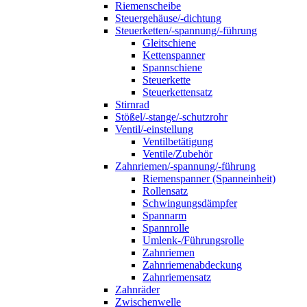
Riemenscheibe
Steuergehäuse/-dichtung
Steuerketten/-spannung/-führung
Gleitschiene
Kettenspanner
Spannschiene
Steuerkette
Steuerkettensatz
Stirnrad
Stößel/-stange/-schutzrohr
Ventil/-einstellung
Ventilbetätigung
Ventile/Zubehör
Zahnriemen/-spannung/-führung
Riemenspanner (Spanneinheit)
Rollensatz
Schwingungsdämpfer
Spannarm
Spannrolle
Umlenk-/Führungsrolle
Zahnriemen
Zahnriemenabdeckung
Zahnriemensatz
Zahnräder
Zwischenwelle