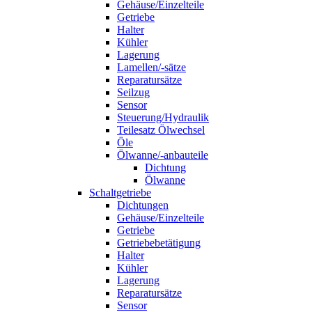
Gehäuse/Einzelteile
Getriebe
Halter
Kühler
Lagerung
Lamellen/-sätze
Reparatursätze
Seilzug
Sensor
Steuerung/Hydraulik
Teilesatz Ölwechsel
Öle
Ölwanne/-anbauteile
Dichtung
Ölwanne
Schaltgetriebe
Dichtungen
Gehäuse/Einzelteile
Getriebe
Getriebebetätigung
Halter
Kühler
Lagerung
Reparatursätze
Sensor