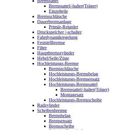
Bremssattel
Bremssattel/-halter(Träger)
Einzelteile
Bremsschläuche
Dauerbremsanlage
Primär-Retarder
Druckspeicher /-schalter
Fahrdynamikregelung
Feststellbremse
Filter
Hauptbremszylinder
Hebel/Seile/Züge
Hochleistungs-Bremse
Bremsschläuche
Hochleistungs-Bremsbelag
Hochleistungs-Bremsensatz
Hochleistungs-Bremssattel
Bremssattel/-halter(Träger)
Montagesatz
Hochleistungs-Bremsscheibe
Radzylinder
Scheibenbremse
Bremsbelag
Bremsensatz
Bremsscheibe