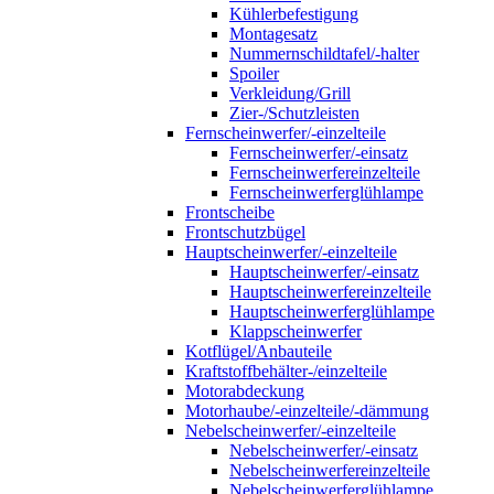
Kühlerbefestigung
Montagesatz
Nummernschildtafel/-halter
Spoiler
Verkleidung/Grill
Zier-/Schutzleisten
Fernscheinwerfer/-einzelteile
Fernscheinwerfer/-einsatz
Fernscheinwerfereinzelteile
Fernscheinwerferglühlampe
Frontscheibe
Frontschutzbügel
Hauptscheinwerfer/-einzelteile
Hauptscheinwerfer/-einsatz
Hauptscheinwerfereinzelteile
Hauptscheinwerferglühlampe
Klappscheinwerfer
Kotflügel/Anbauteile
Kraftstoffbehälter-/einzelteile
Motorabdeckung
Motorhaube/-einzelteile/-dämmung
Nebelscheinwerfer/-einzelteile
Nebelscheinwerfer/-einsatz
Nebelscheinwerfereinzelteile
Nebelscheinwerferglühlampe