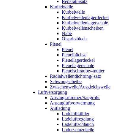
Reparatursatz
Kurbelwelle
Kurbelwelle
Kurbelwellenlagerdeckel
Kurbelwellenlagerschale
Kurbelwellenscheiben
Nabe
Ölspritzblech
Pleuel
Pleuel
Pleuelbüchse
Pleuellagerdeckel
Pleuellagerschale
Pleuelschraube/-mutter
Radialwellendichtring/-satz
Schwungscheibe
Zwischenwelle/Ausgleichswelle
Luftversorgung
Ansaugkrümmer/Saugrohr
Ansaugluftvorwärmung
Aufladung
Ladeluftkühler
Ladeluftregelung
Ladeluftschlauch
Lader/-einzelteile