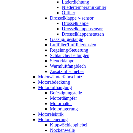
Laderdichtung
Niedertemperaturkühler
Ölfilter
Drosselklappe /- sensor
Drosselklappe
Drosselklappensensor
Drosselklappenstutzen
Gaszug/-gestänge
Luftfilter/Luftfilterkasten
Regelung/Steuerung
Schläuche/Leitungen
Steuerklappe
Warmluftfangblech
Zusatzluftschieber
Motor-/Unterfahrschutz
Motorabdeckung
Motoraufhängung
Befestigungsteile
Motordämpfer
Motorhalter
Motorlagerung
Motorelektrik
Motorsteuerung
Kipp-/Schlepphebel
Nockenwelle