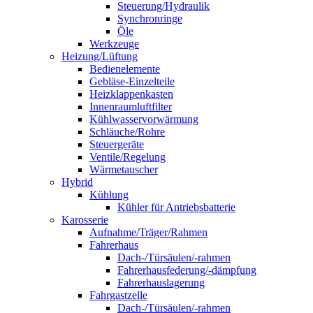
Steuerung/Hydraulik
Synchronringe
Öle
Werkzeuge
Heizung/Lüftung
Bedienelemente
Gebläse-Einzelteile
Heizklappenkasten
Innenraumluftfilter
Kühlwasservorwärmung
Schläuche/Rohre
Steuergeräte
Ventile/Regelung
Wärmetauscher
Hybrid
Kühlung
Kühler für Antriebsbatterie
Karosserie
Aufnahme/Träger/Rahmen
Fahrerhaus
Dach-/Türsäulen/-rahmen
Fahrerhausfederung/-dämpfung
Fahrerhauslagerung
Fahrgastzelle
Dach-/Türsäulen/-rahmen