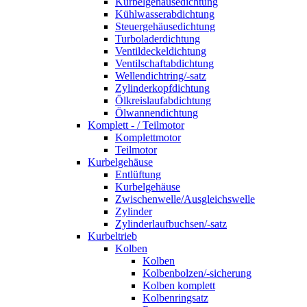
Kurbelgehäusedichtung
Kühlwasserabdichtung
Steuergehäusedichtung
Turboladerdichtung
Ventildeckeldichtung
Ventilschaftabdichtung
Wellendichtring/-satz
Zylinderkopfdichtung
Ölkreislaufabdichtung
Ölwannendichtung
Komplett - / Teilmotor
Komplettmotor
Teilmotor
Kurbelgehäuse
Entlüftung
Kurbelgehäuse
Zwischenwelle/Ausgleichswelle
Zylinder
Zylinderlaufbuchsen/-satz
Kurbeltrieb
Kolben
Kolben
Kolbenbolzen/-sicherung
Kolben komplett
Kolbenringsatz