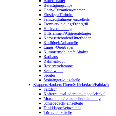
Batteriehalter
Befestigungsclips
Dach-/Türsäulen/-rahmen
Einstieg-/Türholm
Fahrzeugrahmen/-einzelteile
Frontverkleidung/Frontgrill
Heckverkleidung
Hilfsrahmen/Aggregateträger
Karosserieboden/Unterboden
Kotflügel/Anbauteile
Längs-/Querträger
Nummernschildtafel/-halter
Radhaus
Rahmenkopf
Reserveradwanne
Seitenwand
Spoiler
Stoßfänger/-einzelteile
Klappen/Hauben/Türen/Schiebedach/Faltdach
Faltdach
Kofferraum-/Laderaumklappe/-deckel
Motorhaube/-einzelteile/-dämmung
Schiebedach/-einzelteile
Tankklappe/-einzelteile
Türen/-einzelteile