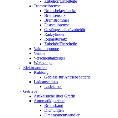
Zubehör/Einzelteile
Trommelbremse
Bremsbelag/-backe
Bremsensatz
Bremstrommel
Feststellbremse
Gestängesteller/-zubehör
Radzylinder
Reparatursatz
Zubehör/Einzelteile
Vakuumpumpe
Ventile
Verschleißanzeiger
Werkzeuge
Elektroantrieb
Kühlung
Gebläse für Antriebsbatterie
Ladeanschluss
Ladekabel
Getriebe
Artikelsuche über Grafik
Automatikgetriebe
Bremsband
Dichtungen
Drehmomentwandler