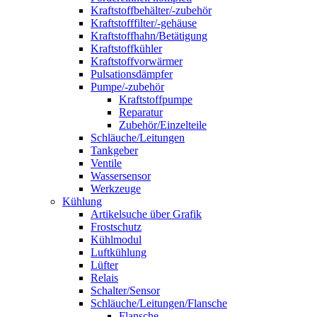
Kraftstoffbehälter/-zubehör
Kraftstofffilter/-gehäuse
Kraftstoffhahn/Betätigung
Kraftstoffkühler
Kraftstoffvorwärmer
Pulsationsdämpfer
Pumpe/-zubehör
Kraftstoffpumpe
Reparatur
Zubehör/Einzelteile
Schläuche/Leitungen
Tankgeber
Ventile
Wassersensor
Werkzeuge
Kühlung
Artikelsuche über Grafik
Frostschutz
Kühlmodul
Luftkühlung
Lüfter
Relais
Schalter/Sensor
Schläuche/Leitungen/Flansche
Flansche