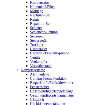
Kondensator
Kältemittel/Filter
Montage
Nachrüst-Set
Relais
Reparatur-Set
Schalter
Schläuche/Leitung
Sensoren
Steuergerät
Trockner
Umrüst-Set
Unterdrucksystem/-pumpe
Ventile
Verdampfer
Vorwiderstand
Komfortsysteme
Alarmanlage
Coming-Home Funktion
Einparkhilfe/Rückfahrwarner
Fensterheber
Geschwindigkeitsregelanlage
Geschwindigkeitswarnanlage
Glasdach
Heckklappenbetätigung