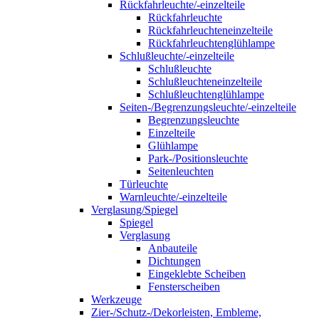
Rückfahrleuchte/-einzelteile
Rückfahrleuchte
Rückfahrleuchteneinzelteile
Rückfahrleuchtenglühlampe
Schlußleuchte/-einzelteile
Schlußleuchte
Schlußleuchteneinzelteile
Schlußleuchtenglühlampe
Seiten-/Begrenzungsleuchte/-einzelteile
Begrenzungsleuchte
Einzelteile
Glühlampe
Park-/Positionsleuchte
Seitenleuchten
Türleuchte
Warnleuchte/-einzelteile
Verglasung/Spiegel
Spiegel
Verglasung
Anbauteile
Dichtungen
Eingeklebte Scheiben
Fensterscheiben
Werkzeuge
Zier-/Schutz-/Dekorleisten, Embleme,