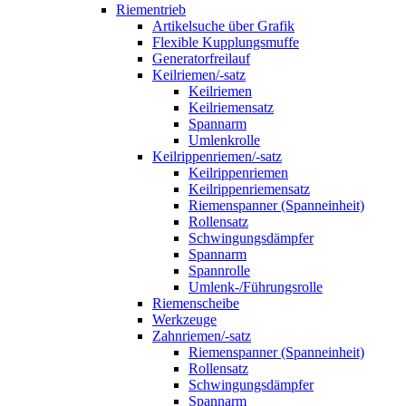
Riementrieb
Artikelsuche über Grafik
Flexible Kupplungsmuffe
Generatorfreilauf
Keilriemen/-satz
Keilriemen
Keilriemensatz
Spannarm
Umlenkrolle
Keilrippenriemen/-satz
Keilrippenriemen
Keilrippenriemensatz
Riemenspanner (Spanneinheit)
Rollensatz
Schwingungsdämpfer
Spannarm
Spannrolle
Umlenk-/Führungsrolle
Riemenscheibe
Werkzeuge
Zahnriemen/-satz
Riemenspanner (Spanneinheit)
Rollensatz
Schwingungsdämpfer
Spannarm