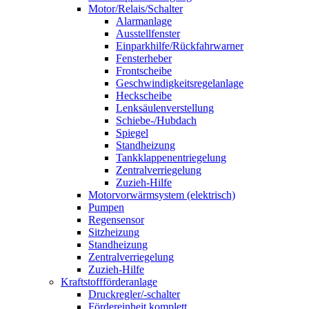
Motor/Relais/Schalter
Alarmanlage
Ausstellfenster
Einparkhilfe/Rückfahrwarner
Fensterheber
Frontscheibe
Geschwindigkeitsregelanlage
Heckscheibe
Lenksäulenverstellung
Schiebe-/Hubdach
Spiegel
Standheizung
Tankklappenentriegelung
Zentralverriegelung
Zuzieh-Hilfe
Motorvorwärmsystem (elektrisch)
Pumpen
Regensensor
Sitzheizung
Standheizung
Zentralverriegelung
Zuzieh-Hilfe
Kraftstoffförderanlage
Druckregler/-schalter
Fördereinheit komplett