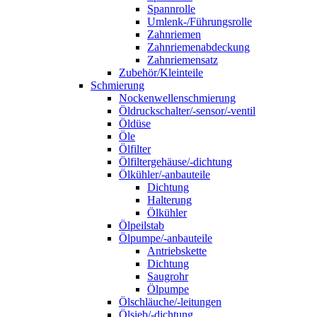
Spannrolle
Umlenk-/Führungsrolle
Zahnriemen
Zahnriemenabdeckung
Zahnriemensatz
Zubehör/Kleinteile
Schmierung
Nockenwellenschmierung
Öldruckschalter/-sensor/-ventil
Öldüse
Öle
Ölfilter
Ölfiltergehäuse/-dichtung
Ölkühler/-anbauteile
Dichtung
Halterung
Ölkühler
Ölpeilstab
Ölpumpe/-anbauteile
Antriebskette
Dichtung
Saugrohr
Ölpumpe
Ölschläuche/-leitungen
Ölsieb/-dichtung