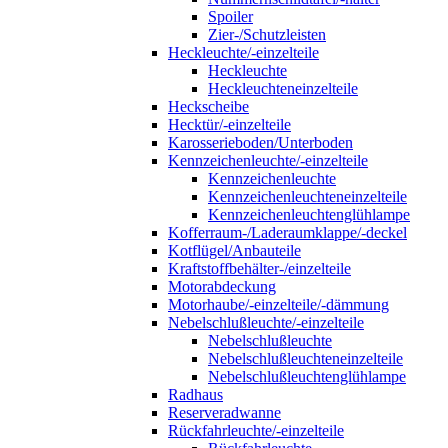
Spoiler
Zier-/Schutzleisten
Heckleuchte/-einzelteile
Heckleuchte
Heckleuchteneinzelteile
Heckscheibe
Hecktür/-einzelteile
Karosserieboden/Unterboden
Kennzeichenleuchte/-einzelteile
Kennzeichenleuchte
Kennzeichenleuchteneinzelteile
Kennzeichenleuchtenglühlampe
Kofferraum-/Laderaumklappe/-deckel
Kotflügel/Anbauteile
Kraftstoffbehälter-/einzelteile
Motorabdeckung
Motorhaube/-einzelteile/-dämmung
Nebelschlußleuchte/-einzelteile
Nebelschlußleuchte
Nebelschlußleuchteneinzelteile
Nebelschlußleuchtenglühlampe
Radhaus
Reserveradwanne
Rückfahrleuchte/-einzelteile