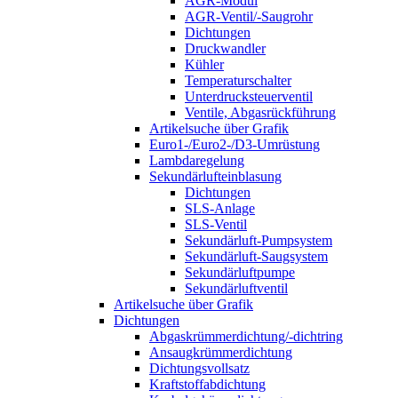
AGR-Modul
AGR-Ventil/-Saugrohr
Dichtungen
Druckwandler
Kühler
Temperaturschalter
Unterdrucksteuerventil
Ventile, Abgasrückführung
Artikelsuche über Grafik
Euro1-/Euro2-/D3-Umrüstung
Lambdaregelung
Sekundärlufteinblasung
Dichtungen
SLS-Anlage
SLS-Ventil
Sekundärluft-Pumpsystem
Sekundärluft-Saugsystem
Sekundärluftpumpe
Sekundärluftventil
Artikelsuche über Grafik
Dichtungen
Abgaskrümmerdichtung/-dichtring
Ansaugkrümmerdichtung
Dichtungsvollsatz
Kraftstoffabdichtung