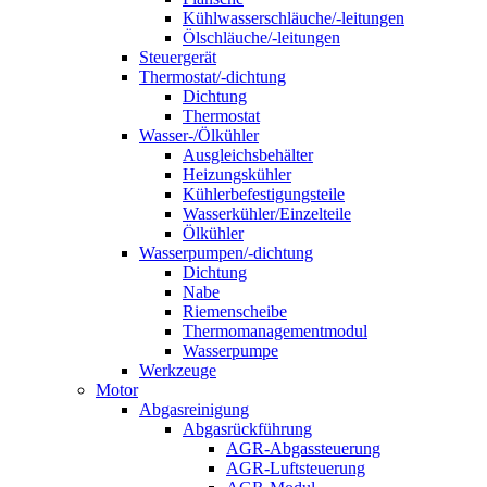
Kühlwasserschläuche/-leitungen
Ölschläuche/-leitungen
Steuergerät
Thermostat/-dichtung
Dichtung
Thermostat
Wasser-/Ölkühler
Ausgleichsbehälter
Heizungskühler
Kühlerbefestigungsteile
Wasserkühler/Einzelteile
Ölkühler
Wasserpumpen/-dichtung
Dichtung
Nabe
Riemenscheibe
Thermomanagementmodul
Wasserpumpe
Werkzeuge
Motor
Abgasreinigung
Abgasrückführung
AGR-Abgassteuerung
AGR-Luftsteuerung