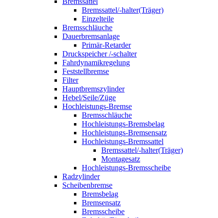
Bremssattel
Bremssattel/-halter(Träger)
Einzelteile
Bremsschläuche
Dauerbremsanlage
Primär-Retarder
Druckspeicher /-schalter
Fahrdynamikregelung
Feststellbremse
Filter
Hauptbremszylinder
Hebel/Seile/Züge
Hochleistungs-Bremse
Bremsschläuche
Hochleistungs-Bremsbelag
Hochleistungs-Bremsensatz
Hochleistungs-Bremssattel
Bremssattel/-halter(Träger)
Montagesatz
Hochleistungs-Bremsscheibe
Radzylinder
Scheibenbremse
Bremsbelag
Bremsensatz
Bremsscheibe