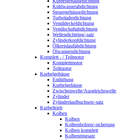
Kurbelgehäusedichtung
Kühlwasserabdichtung
Steuergehäusedichtung
Turboladerdichtung
Ventildeckeldichtung
Ventilschaftabdichtung
Wellendichtring/-satz
Zylinderkopfdichtung
Ölkreislaufabdichtung
Ölwannendichtung
Komplett - / Teilmotor
Komplettmotor
Teilmotor
Kurbelgehäuse
Entlüftung
Kurbelgehäuse
Zwischenwelle/Ausgleichswelle
Zylinder
Zylinderlaufbuchsen/-satz
Kurbeltrieb
Kolben
Kolben
Kolbenbolzen/-sicherung
Kolben komplett
Kolbenringsatz