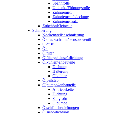
Spannrolle
Umlenk-/Führungsrolle
Zahnriemen
Zahnriemenabdeckung
Zahnriemensatz
Zubehör/Kleinteile
Schmierung
Nockenwellenschmierung
Öldruckschalter/-sensor/-ventil
Öldüse
Öle
Ölfilter
Ölfiltergehäuse/-dichtung
Ölkühler/-anbauteile
Dichtung
Halterung
Ölkühler
Ölpeilstab
Ölpumpe/-anbauteile
Antriebskette
Dichtung
Saugrohr
Ölpumpe
Ölschläuche/-leitungen
Ölsieb/-dichtung