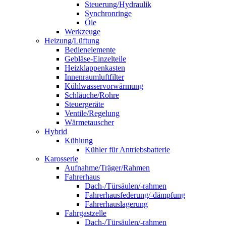
Steuerung/Hydraulik
Synchronringe
Öle
Werkzeuge
Heizung/Lüftung
Bedienelemente
Gebläse-Einzelteile
Heizklappenkasten
Innenraumluftfilter
Kühlwasservorwärmung
Schläuche/Rohre
Steuergeräte
Ventile/Regelung
Wärmetauscher
Hybrid
Kühlung
Kühler für Antriebsbatterie
Karosserie
Aufnahme/Träger/Rahmen
Fahrerhaus
Dach-/Türsäulen/-rahmen
Fahrerhausfederung/-dämpfung
Fahrerhauslagerung
Fahrgastzelle
Dach-/Türsäulen/-rahmen