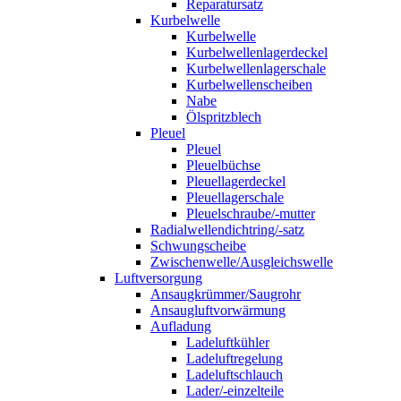
Reparatursatz
Kurbelwelle
Kurbelwelle
Kurbelwellenlagerdeckel
Kurbelwellenlagerschale
Kurbelwellenscheiben
Nabe
Ölspritzblech
Pleuel
Pleuel
Pleuelbüchse
Pleuellagerdeckel
Pleuellagerschale
Pleuelschraube/-mutter
Radialwellendichtring/-satz
Schwungscheibe
Zwischenwelle/Ausgleichswelle
Luftversorgung
Ansaugkrümmer/Saugrohr
Ansaugluftvorwärmung
Aufladung
Ladeluftkühler
Ladeluftregelung
Ladeluftschlauch
Lader/-einzelteile