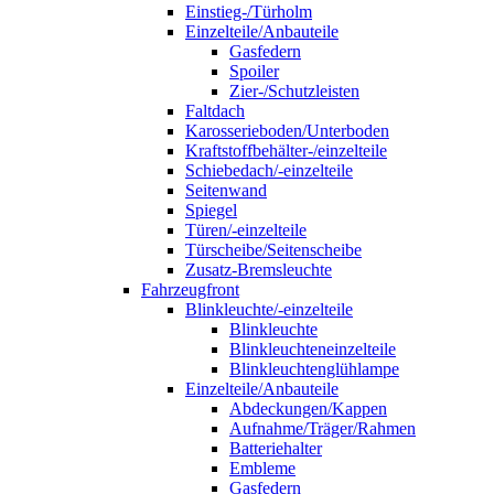
Einstieg-/Türholm
Einzelteile/Anbauteile
Gasfedern
Spoiler
Zier-/Schutzleisten
Faltdach
Karosserieboden/Unterboden
Kraftstoffbehälter-/einzelteile
Schiebedach/-einzelteile
Seitenwand
Spiegel
Türen/-einzelteile
Türscheibe/Seitenscheibe
Zusatz-Bremsleuchte
Fahrzeugfront
Blinkleuchte/-einzelteile
Blinkleuchte
Blinkleuchteneinzelteile
Blinkleuchtenglühlampe
Einzelteile/Anbauteile
Abdeckungen/Kappen
Aufnahme/Träger/Rahmen
Batteriehalter
Embleme
Gasfedern