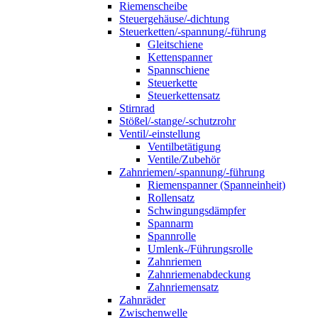
Riemenscheibe
Steuergehäuse/-dichtung
Steuerketten/-spannung/-führung
Gleitschiene
Kettenspanner
Spannschiene
Steuerkette
Steuerkettensatz
Stirnrad
Stößel/-stange/-schutzrohr
Ventil/-einstellung
Ventilbetätigung
Ventile/Zubehör
Zahnriemen/-spannung/-führung
Riemenspanner (Spanneinheit)
Rollensatz
Schwingungsdämpfer
Spannarm
Spannrolle
Umlenk-/Führungsrolle
Zahnriemen
Zahnriemenabdeckung
Zahnriemensatz
Zahnräder
Zwischenwelle