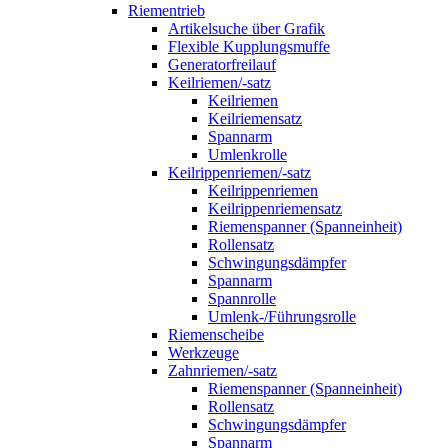
Riementrieb
Artikelsuche über Grafik
Flexible Kupplungsmuffe
Generatorfreilauf
Keilriemen/-satz
Keilriemen
Keilriemensatz
Spannarm
Umlenkrolle
Keilrippenriemen/-satz
Keilrippenriemen
Keilrippenriemensatz
Riemenspanner (Spanneinheit)
Rollensatz
Schwingungsdämpfer
Spannarm
Spannrolle
Umlenk-/Führungsrolle
Riemenscheibe
Werkzeuge
Zahnriemen/-satz
Riemenspanner (Spanneinheit)
Rollensatz
Schwingungsdämpfer
Spannarm