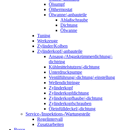
Ölsumpf
Ölthermostat
Ölwanne/-anbauteile
Ablaßschraube
Dichtung
Ölwanne
Tuning
Werkzeuge
Zylinder/Kolben
Zylinderkopf/-anbauteile
Ansaug-/Abgaskrümmerdichtung/-
dichtring
Kühlmittelstutzen/-dichtung
Unterdruckpumpe
Ventilführung/-dichtung/-einstellung
Wellendichtringe
Zylinderkopf
Zylinderkopfdichtung
Zylinderkopfhaube/-dichtung
Zylinderkopfschrauben
Öleinfülldeckel/-dichtung
Service-/Inspektions-/Wartungsteile
Regelintervall
Zusatzarbeiten
Busse