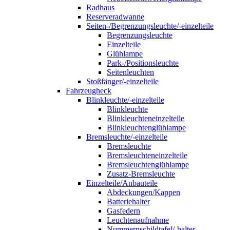
Radhaus
Reserveradwanne
Seiten-/Begrenzungsleuchte/-einzelteile
Begrenzungsleuchte
Einzelteile
Glühlampe
Park-/Positionsleuchte
Seitenleuchten
Stoßfänger/-einzelteile
Fahrzeugheck
Blinkleuchte/-einzelteile
Blinkleuchte
Blinkleuchteneinzelteile
Blinkleuchtenglühlampe
Bremsleuchte/-einzelteile
Bremsleuchte
Bremsleuchteneinzelteile
Bremsleuchtenglühlampe
Zusatz-Bremsleuchte
Einzelteile/Anbauteile
Abdeckungen/Kappen
Batteriehalter
Gasfedern
Leuchtenaufnahme
Nummernschildtafel/-halter