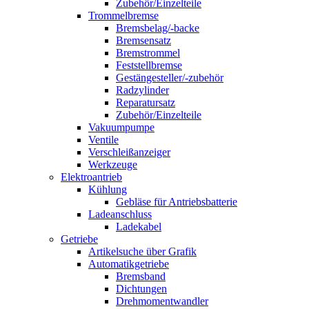
Zubehör/Einzelteile
Trommelbremse
Bremsbelag/-backe
Bremsensatz
Bremstrommel
Feststellbremse
Gestängesteller/-zubehör
Radzylinder
Reparatursatz
Zubehör/Einzelteile
Vakuumpumpe
Ventile
Verschleißanzeiger
Werkzeuge
Elektroantrieb
Kühlung
Gebläse für Antriebsbatterie
Ladeanschluss
Ladekabel
Getriebe
Artikelsuche über Grafik
Automatikgetriebe
Bremsband
Dichtungen
Drehmomentwandler