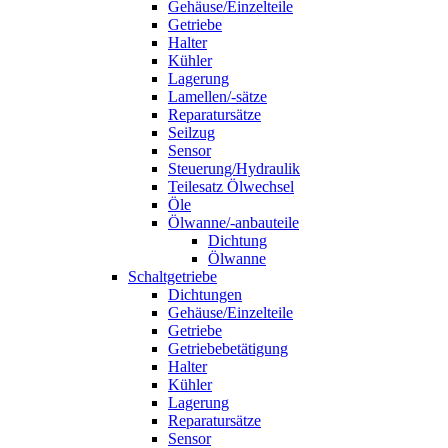
Gehäuse/Einzelteile
Getriebe
Halter
Kühler
Lagerung
Lamellen/-sätze
Reparatursätze
Seilzug
Sensor
Steuerung/Hydraulik
Teilesatz Ölwechsel
Öle
Ölwanne/-anbauteile
Dichtung
Ölwanne
Schaltgetriebe
Dichtungen
Gehäuse/Einzelteile
Getriebe
Getriebebetätigung
Halter
Kühler
Lagerung
Reparatursätze
Sensor