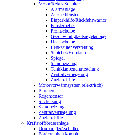
Motor/Relais/Schalter
Alarmanlage
Ausstellfenster
Einparkhilfe/Rückfahrwarner
Fensterheber
Frontscheibe
Geschwindigkeitsregelanlage
Heckscheibe
Lenksäulenverstellung
Schiebe-/Hubdach
Spiegel
Standheizung
Tankklappenentriegelung
Zentralverriegelung
Zuzieh-Hilfe
Motorvorwärmsystem (elektrisch)
Pumpen
Regensensor
Sitzheizung
Standheizung
Zentralverriegelung
Zuzieh-Hilfe
Kraftstoffförderanlage
Druckregler/-schalter
Fördereinheit komplett