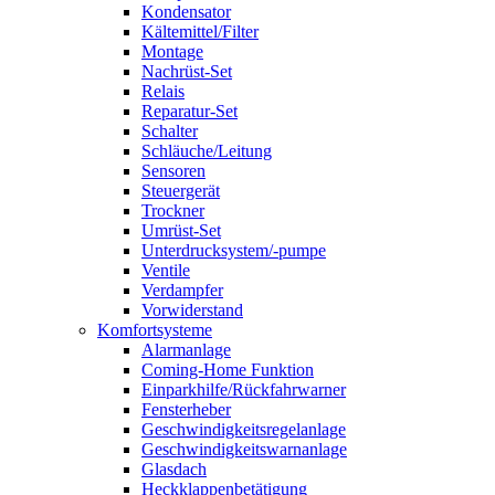
Kondensator
Kältemittel/Filter
Montage
Nachrüst-Set
Relais
Reparatur-Set
Schalter
Schläuche/Leitung
Sensoren
Steuergerät
Trockner
Umrüst-Set
Unterdrucksystem/-pumpe
Ventile
Verdampfer
Vorwiderstand
Komfortsysteme
Alarmanlage
Coming-Home Funktion
Einparkhilfe/Rückfahrwarner
Fensterheber
Geschwindigkeitsregelanlage
Geschwindigkeitswarnanlage
Glasdach
Heckklappenbetätigung