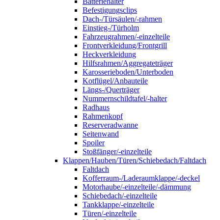
Batteriehalter
Befestigungsclips
Dach-/Türsäulen/-rahmen
Einstieg-/Türholm
Fahrzeugrahmen/-einzelteile
Frontverkleidung/Frontgrill
Heckverkleidung
Hilfsrahmen/Aggregateträger
Karosserieboden/Unterboden
Kotflügel/Anbauteile
Längs-/Querträger
Nummernschildtafel/-halter
Radhaus
Rahmenkopf
Reserveradwanne
Seitenwand
Spoiler
Stoßfänger/-einzelteile
Klappen/Hauben/Türen/Schiebedach/Faltdach
Faltdach
Kofferraum-/Laderaumklappe/-deckel
Motorhaube/-einzelteile/-dämmung
Schiebedach/-einzelteile
Tankklappe/-einzelteile
Türen/-einzelteile