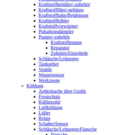
Kraftstoffbehälter/-zubehör
Kraftstofffilter/-gehäuse
Kraftstoffhahn/Betätigung
Kraftstoffkühler
Kraftstoffvorwärmer
Pulsationsdämpfer
Pumpe/-zubehör
Kraftstoffpumpe
Reparatur
Zubehör/Einzelteile
Schläuche/Leitungen
Tankgeber
Ventile
Wassersensor
Werkzeuge
Kühlung
Artikelsuche über Grafik
Frostschutz
Kühlmodul
Luftkühlung
Lüfter
Relais
Schalter/Sensor
Schläuche/Leitungen/Flansche
Flansche