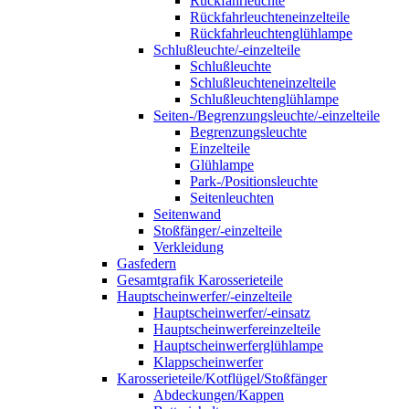
Rückfahrleuchte
Rückfahrleuchteneinzelteile
Rückfahrleuchtenglühlampe
Schlußleuchte/-einzelteile
Schlußleuchte
Schlußleuchteneinzelteile
Schlußleuchtenglühlampe
Seiten-/Begrenzungsleuchte/-einzelteile
Begrenzungsleuchte
Einzelteile
Glühlampe
Park-/Positionsleuchte
Seitenleuchten
Seitenwand
Stoßfänger/-einzelteile
Verkleidung
Gasfedern
Gesamtgrafik Karosserieteile
Hauptscheinwerfer/-einzelteile
Hauptscheinwerfer/-einsatz
Hauptscheinwerfereinzelteile
Hauptscheinwerferglühlampe
Klappscheinwerfer
Karosserieteile/Kotflügel/Stoßfänger
Abdeckungen/Kappen