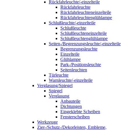
Rückfahrleuchte/-einzelteile
Rückfahrleuchte
Rückfahrleuchteneinzelteile
Rückfahrleuchtenglühlampe
Schlußleuchte/-einzelteile
Schlußleuchte
Schlußleuchteneinzelteile
Schlußleuchtenglühlampe
Seiten-/Begrenzungsleuchte/-einzelteile
Begrenzungsleuchte
Einzelteile
Glühlampe
Park-/Positionsleuchte
Seitenleuchten
Türleuchte
Warnleuchte/-einzelteile
Verglasung/Spiegel
Spiegel
Verglasung
Anbauteile
Dichtungen
Eingeklebte Scheiben
Fensterscheiben
Werkzeuge
Zier-/Schutz-/Dekorleisten, Embleme,