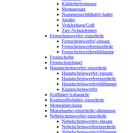
Kühlerbefestigung
Montagesatz
Nummernschildtafel/-halter
Spoiler
Verkleidung/Grill
Zier-/Schutzleisten
Fernscheinwerfer/-einzelteile
Fernscheinwerfer/-einsatz
Fernscheinwerfereinzelteile
Fernscheinwerferglühlampe
Frontscheibe
Frontschutzbügel
Hauptscheinwerfer/-einzelteile
Hauptscheinwerfer/-einsatz
Hauptscheinwerfereinzelteile
Hauptscheinwerferglühlampe
Klappscheinwerfer
Kotflügel/Anbauteile
Kraftstoffbehälter-/einzelteile
Motorabdeckung
Motorhaube/-einzelteile/-dämmung
Nebelscheinwerfer/-einzelteile
Nebelscheinwerfer/-einsatz
Nebelscheinwerfereinzelteile
Nebelscheinwerferglühlampe