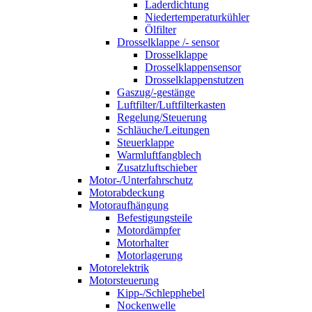
Laderdichtung
Niedertemperaturkühler
Ölfilter
Drosselklappe /- sensor
Drosselklappe
Drosselklappensensor
Drosselklappenstutzen
Gaszug/-gestänge
Luftfilter/Luftfilterkasten
Regelung/Steuerung
Schläuche/Leitungen
Steuerklappe
Warmluftfangblech
Zusatzluftschieber
Motor-/Unterfahrschutz
Motorabdeckung
Motoraufhängung
Befestigungsteile
Motordämpfer
Motorhalter
Motorlagerung
Motorelektrik
Motorsteuerung
Kipp-/Schlepphebel
Nockenwelle