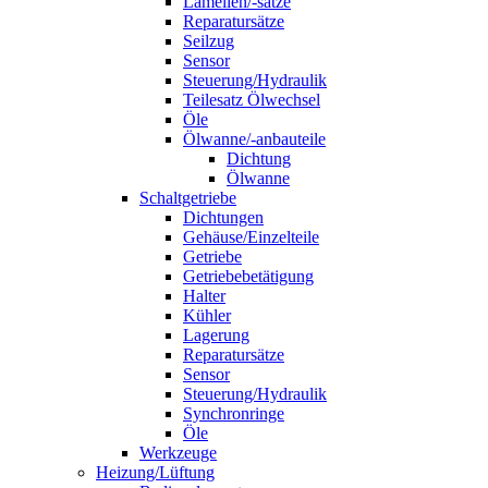
Lamellen/-sätze
Reparatursätze
Seilzug
Sensor
Steuerung/Hydraulik
Teilesatz Ölwechsel
Öle
Ölwanne/-anbauteile
Dichtung
Ölwanne
Schaltgetriebe
Dichtungen
Gehäuse/Einzelteile
Getriebe
Getriebebetätigung
Halter
Kühler
Lagerung
Reparatursätze
Sensor
Steuerung/Hydraulik
Synchronringe
Öle
Werkzeuge
Heizung/Lüftung