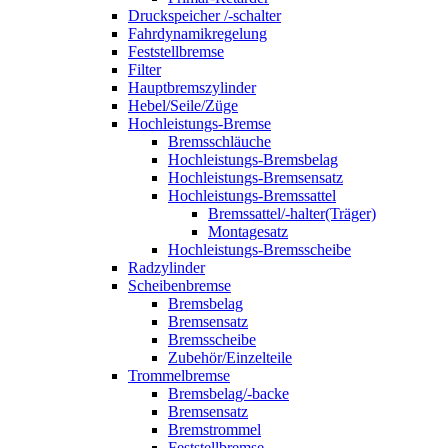
Druckspeicher /-schalter
Fahrdynamikregelung
Feststellbremse
Filter
Hauptbremszylinder
Hebel/Seile/Züge
Hochleistungs-Bremse
Bremsschläuche
Hochleistungs-Bremsbelag
Hochleistungs-Bremsensatz
Hochleistungs-Bremssattel
Bremssattel/-halter(Träger)
Montagesatz
Hochleistungs-Bremsscheibe
Radzylinder
Scheibenbremse
Bremsbelag
Bremsensatz
Bremsscheibe
Zubehör/Einzelteile
Trommelbremse
Bremsbelag/-backe
Bremsensatz
Bremstrommel
Feststellbremse