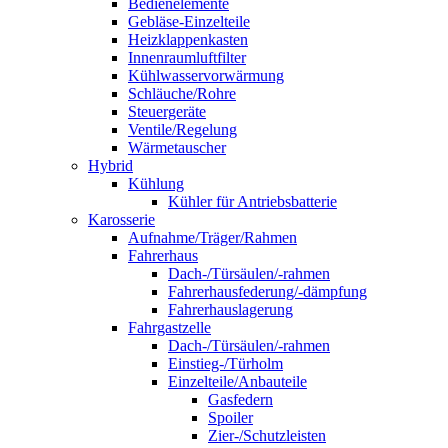
Bedienelemente
Gebläse-Einzelteile
Heizklappenkasten
Innenraumluftfilter
Kühlwasservorwärmung
Schläuche/Rohre
Steuergeräte
Ventile/Regelung
Wärmetauscher
Hybrid
Kühlung
Kühler für Antriebsbatterie
Karosserie
Aufnahme/Träger/Rahmen
Fahrerhaus
Dach-/Türsäulen/-rahmen
Fahrerhausfederung/-dämpfung
Fahrerhauslagerung
Fahrgastzelle
Dach-/Türsäulen/-rahmen
Einstieg-/Türholm
Einzelteile/Anbauteile
Gasfedern
Spoiler
Zier-/Schutzleisten