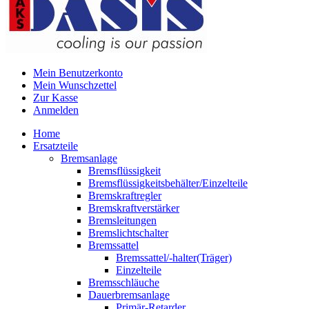
Mein Benutzerkonto
Mein Wunschzettel
Zur Kasse
Anmelden
Home
Ersatzteile
Bremsanlage
Bremsflüssigkeit
Bremsflüssigkeitsbehälter/Einzelteile
Bremskraftregler
Bremskraftverstärker
Bremsleitungen
Bremslichtschalter
Bremssattel
Bremssattel/-halter(Träger)
Einzelteile
Bremsschläuche
Dauerbremsanlage
Primär-Retarder