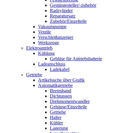
Gestängesteller/-zubehör
Radzylinder
Reparatursatz
Zubehör/Einzelteile
Vakuumpumpe
Ventile
Verschleißanzeiger
Werkzeuge
Elektroantrieb
Kühlung
Gebläse für Antriebsbatterie
Ladeanschluss
Ladekabel
Getriebe
Artikelsuche über Grafik
Automatikgetriebe
Bremsband
Dichtungen
Drehmomentwandler
Gehäuse/Einzelteile
Getriebe
Halter
Kühler
Lagerung