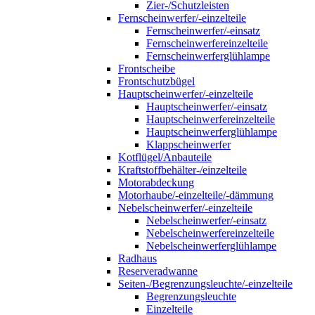
Zier-/Schutzleisten
Fernscheinwerfer/-einzelteile
Fernscheinwerfer/-einsatz
Fernscheinwerfereinzelteile
Fernscheinwerferglühlampe
Frontscheibe
Frontschutzbügel
Hauptscheinwerfer/-einzelteile
Hauptscheinwerfer/-einsatz
Hauptscheinwerfereinzelteile
Hauptscheinwerferglühlampe
Klappscheinwerfer
Kotflügel/Anbauteile
Kraftstoffbehälter-/einzelteile
Motorabdeckung
Motorhaube/-einzelteile/-dämmung
Nebelscheinwerfer/-einzelteile
Nebelscheinwerfer/-einsatz
Nebelscheinwerfereinzelteile
Nebelscheinwerferglühlampe
Radhaus
Reserveradwanne
Seiten-/Begrenzungsleuchte/-einzelteile
Begrenzungsleuchte
Einzelteile