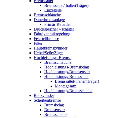
Bremssattel
Bremssattel/-halter(Träger)
Einzelteile
Bremsschläuche
Dauerbremsanlage
Primär-Retarder
Druckspeicher /-schalter
Fahrdynamikregelung
Feststellbremse
Filter
Hauptbremszylinder
Hebel/Seile/Züge
Hochleistungs-Bremse
Bremsschläuche
Hochleistungs-Bremsbelag
Hochleistungs-Bremsensatz
Hochleistungs-Bremssattel
Bremssattel/-halter(Träger)
Montagesatz
Hochleistungs-Bremsscheibe
Radzylinder
Scheibenbremse
Bremsbelag
Bremsensatz
Bremsscheibe