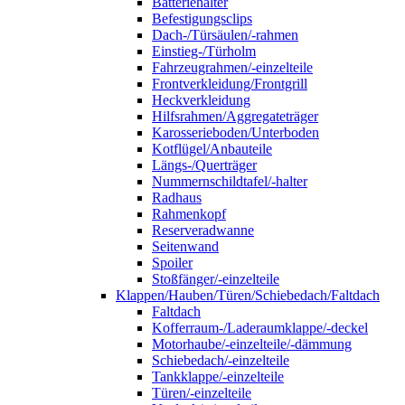
Batteriehalter
Befestigungsclips
Dach-/Türsäulen/-rahmen
Einstieg-/Türholm
Fahrzeugrahmen/-einzelteile
Frontverkleidung/Frontgrill
Heckverkleidung
Hilfsrahmen/Aggregateträger
Karosserieboden/Unterboden
Kotflügel/Anbauteile
Längs-/Querträger
Nummernschildtafel/-halter
Radhaus
Rahmenkopf
Reserveradwanne
Seitenwand
Spoiler
Stoßfänger/-einzelteile
Klappen/Hauben/Türen/Schiebedach/Faltdach
Faltdach
Kofferraum-/Laderaumklappe/-deckel
Motorhaube/-einzelteile/-dämmung
Schiebedach/-einzelteile
Tankklappe/-einzelteile
Türen/-einzelteile