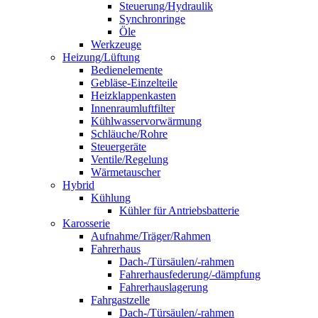
Steuerung/Hydraulik
Synchronringe
Öle
Werkzeuge
Heizung/Lüftung
Bedienelemente
Gebläse-Einzelteile
Heizklappenkasten
Innenraumluftfilter
Kühlwasservorwärmung
Schläuche/Rohre
Steuergeräte
Ventile/Regelung
Wärmetauscher
Hybrid
Kühlung
Kühler für Antriebsbatterie
Karosserie
Aufnahme/Träger/Rahmen
Fahrerhaus
Dach-/Türsäulen/-rahmen
Fahrerhausfederung/-dämpfung
Fahrerhauslagerung
Fahrgastzelle
Dach-/Türsäulen/-rahmen