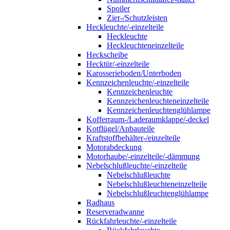
Spoiler
Zier-/Schutzleisten
Heckleuchte/-einzelteile
Heckleuchte
Heckleuchteneinzelteile
Heckscheibe
Hecktür/-einzelteile
Karosserieboden/Unterboden
Kennzeichenleuchte/-einzelteile
Kennzeichenleuchte
Kennzeichenleuchteneinzelteile
Kennzeichenleuchtenglühlampe
Kofferraum-/Laderaumklappe/-deckel
Kotflügel/Anbauteile
Kraftstoffbehälter-/einzelteile
Motorabdeckung
Motorhaube/-einzelteile/-dämmung
Nebelschlußleuchte/-einzelteile
Nebelschlußleuchte
Nebelschlußleuchteneinzelteile
Nebelschlußleuchtenglühlampe
Radhaus
Reserveradwanne
Rückfahrleuchte/-einzelteile