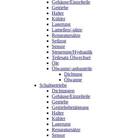
Gehäuse/Einzelteile
Getriebe
Halter
Kühler
Lagerung
Lamellen/-sätze
Reparatursätze
Seilzug
Sensor
Steuerung/Hydraulik
Teilesatz Ölwechsel
Öle
Ölwanne/-anbauteile
Dichtung
Ölwanne
Schaltgetriebe
Dichtungen
Gehäuse/Einzelteile
Getriebe
Getriebebetätigung
Halter
Kühler
Lagerung
Reparatursätze
Sensor