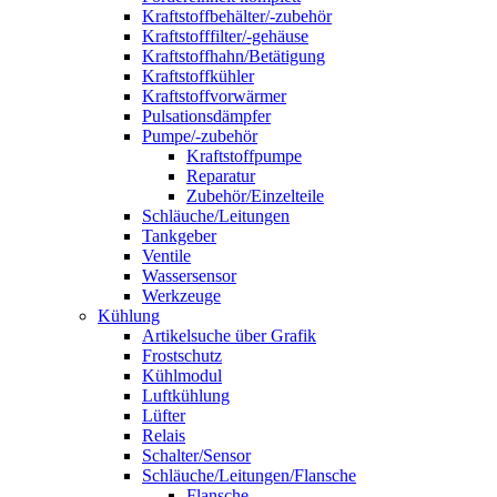
Kraftstoffbehälter/-zubehör
Kraftstofffilter/-gehäuse
Kraftstoffhahn/Betätigung
Kraftstoffkühler
Kraftstoffvorwärmer
Pulsationsdämpfer
Pumpe/-zubehör
Kraftstoffpumpe
Reparatur
Zubehör/Einzelteile
Schläuche/Leitungen
Tankgeber
Ventile
Wassersensor
Werkzeuge
Kühlung
Artikelsuche über Grafik
Frostschutz
Kühlmodul
Luftkühlung
Lüfter
Relais
Schalter/Sensor
Schläuche/Leitungen/Flansche
Flansche