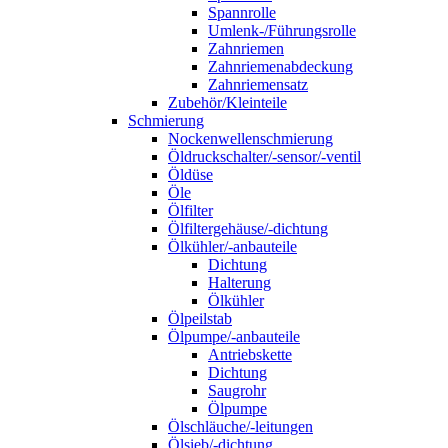
Spannrolle
Umlenk-/Führungsrolle
Zahnriemen
Zahnriemenabdeckung
Zahnriemensatz
Zubehör/Kleinteile
Schmierung
Nockenwellenschmierung
Öldruckschalter/-sensor/-ventil
Öldüse
Öle
Ölfilter
Ölfiltergehäuse/-dichtung
Ölkühler/-anbauteile
Dichtung
Halterung
Ölkühler
Ölpeilstab
Ölpumpe/-anbauteile
Antriebskette
Dichtung
Saugrohr
Ölpumpe
Ölschläuche/-leitungen
Ölsieb/-dichtung