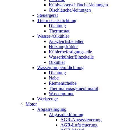
Kühlwasserschläuche/-leitungen
Ölschläuche/-leitungen
Steuergerät
Thermostat/-dichtung
Dichtung
Thermostat
Wasser-/Ölkühler
Ausgleichsbehälter
Heizungskühler
Kühlerbefestigungsteile
Wasserkühler/Einzelteile
Ölkühler
Wasserpumpen/-dichtung
Dichtung
Nabe
Riemenscheibe
Thermomanagementmodul
Wasserpumpe
Werkzeuge
Motor
Abgasreinigung
Abgasrückführung
AGR-Abgassteuerung
AGR-Luftsteuerung