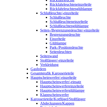
Rückfahrleuchte
Rückfahrleuchteneinzelteile
Rückfahrleuchtenglühlampe
Schlußleuchte/-einzelteile
Schlußleuchte
Schlußleuchteneinzelteile
Schlußleuchtenglühlampe
Seiten-/Begrenzungsleuchte/-einzelteile
Begrenzungsleuchte
Einzelteile
Glühlampe
Park-/Positionsleuchte
Seitenleuchten
Seitenwand
Stoßfänger/-einzelteile
Verkleidung
Gasfedern
Gesamtgrafik Karosserieteile
Hauptscheinwerfer/-einzelteile
Hauptscheinwerfer/-einsatz
Hauptscheinwerfereinzelteile
Hauptscheinwerferglühlampe
Klappscheinwerfer
Karosserieteile/Kotflügel/Stoßfänger
Abdeckungen/Kappen