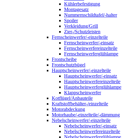
Kühlerbefestigung
Montagesatz
Nummernschildtafel/-halter
Spoiler
Verkleidung/Grill
Zier-/Schutzleisten
Fernscheinwerfer/-einzelteile
Fernscheinwerfer/-einsatz
Fernscheinwerfereinzelteile
Fernscheinwerferglühlampe
Frontscheibe
Frontschutzbügel
Hauptscheinwerfer/-einzelteile
Hauptscheinwerfer/-einsatz
Hauptscheinwerfereinzelteile
Hauptscheinwerferglühlampe
Klappscheinwerfer
Kotflügel/Anbauteile
Kraftstoffbehälter-/einzelteile
Motorabdeckung
Motorhaube/-einzelteile/-dämmung
Nebelscheinwerfer/-einzelteile
Nebelscheinwerfer/-einsatz
Nebelscheinwerfereinzelteile
Nebelscheinwerferglühlampe