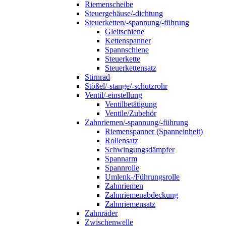
Riemenscheibe
Steuergehäuse/-dichtung
Steuerketten/-spannung/-führung
Gleitschiene
Kettenspanner
Spannschiene
Steuerkette
Steuerkettensatz
Stirnrad
Stößel/-stange/-schutzrohr
Ventil/-einstellung
Ventilbetätigung
Ventile/Zubehör
Zahnriemen/-spannung/-führung
Riemenspanner (Spanneinheit)
Rollensatz
Schwingungsdämpfer
Spannarm
Spannrolle
Umlenk-/Führungsrolle
Zahnriemen
Zahnriemenabdeckung
Zahnriemensatz
Zahnräder
Zwischenwelle