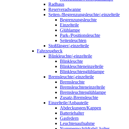
Radhaus
Reserveradwanne
Seiten-/Begrenzungsleuchte/-einzelteile
Begrenzungsleuchte
Einzelteile
Glühlampe
Park-/Positionsleuchte
Seitenleuchten
Stoßfänger/-einzelteile
Fahrzeugheck
Blinkleuchte/-einzelteile
Blinkleuchte
Blinkleuchteneinzelteile
Blinkleuchtenglühlampe
Bremsleuchte/-einzelteile
Bremsleuchte
Bremsleuchteneinzelteile
Bremsleuchtenglühlampe
Zusatz-Bremsleuchte
Einzelteile/Anbauteile
Abdeckungen/Kappen
Batteriehalter
Gasfedern
Leuchtenaufnahme
Nummernschildtafel/-halter