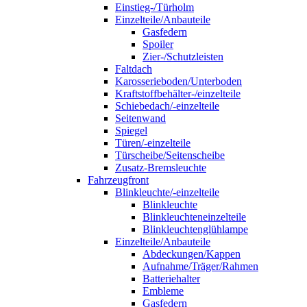
Einstieg-/Türholm
Einzelteile/Anbauteile
Gasfedern
Spoiler
Zier-/Schutzleisten
Faltdach
Karosserieboden/Unterboden
Kraftstoffbehälter-/einzelteile
Schiebedach/-einzelteile
Seitenwand
Spiegel
Türen/-einzelteile
Türscheibe/Seitenscheibe
Zusatz-Bremsleuchte
Fahrzeugfront
Blinkleuchte/-einzelteile
Blinkleuchte
Blinkleuchteneinzelteile
Blinkleuchtenglühlampe
Einzelteile/Anbauteile
Abdeckungen/Kappen
Aufnahme/Träger/Rahmen
Batteriehalter
Embleme
Gasfedern