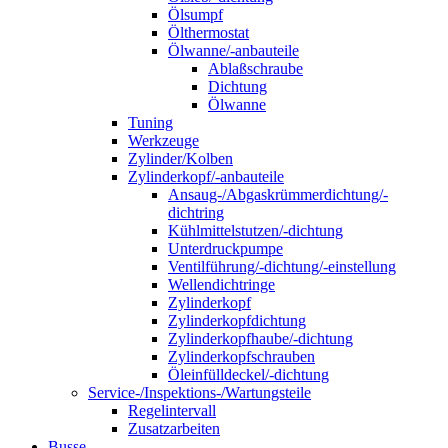
Ölsumpf
Ölthermostat
Ölwanne/-anbauteile
Ablaßschraube
Dichtung
Ölwanne
Tuning
Werkzeuge
Zylinder/Kolben
Zylinderkopf/-anbauteile
Ansaug-/Abgaskrümmerdichtung/-
dichtring
Kühlmittelstutzen/-dichtung
Unterdruckpumpe
Ventilführung/-dichtung/-einstellung
Wellendichtringe
Zylinderkopf
Zylinderkopfdichtung
Zylinderkopfhaube/-dichtung
Zylinderkopfschrauben
Öleinfülldeckel/-dichtung
Service-/Inspektions-/Wartungsteile
Regelintervall
Zusatzarbeiten
Busse