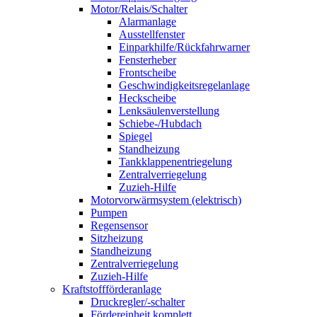
Motor/Relais/Schalter
Alarmanlage
Ausstellfenster
Einparkhilfe/Rückfahrwarner
Fensterheber
Frontscheibe
Geschwindigkeitsregelanlage
Heckscheibe
Lenksäulenverstellung
Schiebe-/Hubdach
Spiegel
Standheizung
Tankklappenentriegelung
Zentralverriegelung
Zuzieh-Hilfe
Motorvorwärmsystem (elektrisch)
Pumpen
Regensensor
Sitzheizung
Standheizung
Zentralverriegelung
Zuzieh-Hilfe
Kraftstoffförderanlage
Druckregler/-schalter
Fördereinheit komplett