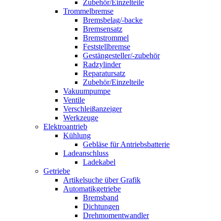
Zubehör/Einzelteile
Trommelbremse
Bremsbelag/-backe
Bremsensatz
Bremstrommel
Feststellbremse
Gestängesteller/-zubehör
Radzylinder
Reparatursatz
Zubehör/Einzelteile
Vakuumpumpe
Ventile
Verschleißanzeiger
Werkzeuge
Elektroantrieb
Kühlung
Gebläse für Antriebsbatterie
Ladeanschluss
Ladekabel
Getriebe
Artikelsuche über Grafik
Automatikgetriebe
Bremsband
Dichtungen
Drehmomentwandler