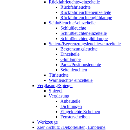
Rückfahrleuchte/-einzelteile
Rückfahrleuchte
Rückfahrleuchteneinzelteile
Rückfahrleuchtenglühlampe
Schlußleuchte/-einzelteile
Schlußleuchte
Schlußleuchteneinzelteile
Schlußleuchtenglühlampe
Seiten-/Begrenzungsleuchte/-einzelteile
Begrenzungsleuchte
Einzelteile
Glühlampe
Park-/Positionsleuchte
Seitenleuchten
Türleuchte
Warnleuchte/-einzelteile
Verglasung/Spiegel
Spiegel
Verglasung
Anbauteile
Dichtungen
Eingeklebte Scheiben
Fensterscheiben
Werkzeuge
Zier-/Schutz-/Dekorleisten, Embleme,