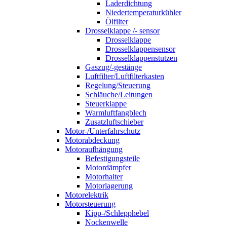
Laderdichtung
Niedertemperaturkühler
Ölfilter
Drosselklappe /- sensor
Drosselklappe
Drosselklappensensor
Drosselklappenstutzen
Gaszug/-gestänge
Luftfilter/Luftfilterkasten
Regelung/Steuerung
Schläuche/Leitungen
Steuerklappe
Warmluftfangblech
Zusatzluftschieber
Motor-/Unterfahrschutz
Motorabdeckung
Motoraufhängung
Befestigungsteile
Motordämpfer
Motorhalter
Motorlagerung
Motorelektrik
Motorsteuerung
Kipp-/Schlepphebel
Nockenwelle