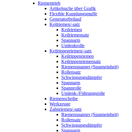
Riementrieb
Artikelsuche über Grafik
Flexible Kupplungsmuffe
Generatorfreilauf
Keilriemen/-satz
Keilriemen
Keilriemensatz
Spannarm
Umlenkrolle
Keilrippenriemen/-satz
Keilrippenriemen
Keilrippenriemensatz
Riemenspanner (Spanneinheit)
Rollensatz
Schwingungsdämpfer
Spannarm
Spannrolle
Umlenk-/Führungsrolle
Riemenscheibe
Werkzeuge
Zahnriemen/-satz
Riemenspanner (Spanneinheit)
Rollensatz
Schwingungsdämpfer
Spannarm