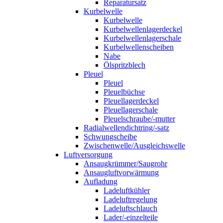
Reparatursatz
Kurbelwelle
Kurbelwelle
Kurbelwellenlagerdeckel
Kurbelwellenlagerschale
Kurbelwellenscheiben
Nabe
Ölspritzblech
Pleuel
Pleuel
Pleuelbüchse
Pleuellagerdeckel
Pleuellagerschale
Pleuelschraube/-mutter
Radialwellendichtring/-satz
Schwungscheibe
Zwischenwelle/Ausgleichswelle
Luftversorgung
Ansaugkrümmer/Saugrohr
Ansaugluftvorwärmung
Aufladung
Ladeluftkühler
Ladeluftregelung
Ladeluftschlauch
Lader/-einzelteile