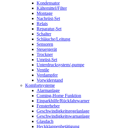
Kondensator
Kältemittel/Filter
Montage
Nachrüst-Set
Relais
Reparatur-Set
Schalter
Schläuche/Leitung
Sensoren
Steuergerät
Trockner
Umrüst-Set
Unterdrucksystem/-pumpe
Ventile
Verdampfer
Vorwiderstand
Komfortsysteme
Alarmanlage
Coming-Home Funktion
Einparkhilfe/Rückfahrwarner
Fensterheber
Geschwindigkeitsregelanlage
Geschwindigkeitswarnanlage
Glasdach
Heckklappenbetätigung