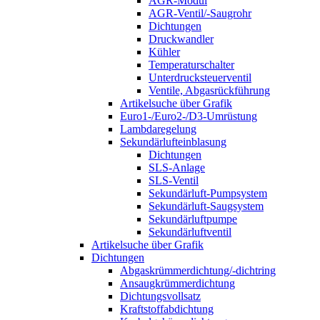
AGR-Modul
AGR-Ventil/-Saugrohr
Dichtungen
Druckwandler
Kühler
Temperaturschalter
Unterdrucksteuerventil
Ventile, Abgasrückführung
Artikelsuche über Grafik
Euro1-/Euro2-/D3-Umrüstung
Lambdaregelung
Sekundärlufteinblasung
Dichtungen
SLS-Anlage
SLS-Ventil
Sekundärluft-Pumpsystem
Sekundärluft-Saugsystem
Sekundärluftpumpe
Sekundärluftventil
Artikelsuche über Grafik
Dichtungen
Abgaskrümmerdichtung/-dichtring
Ansaugkrümmerdichtung
Dichtungsvollsatz
Kraftstoffabdichtung