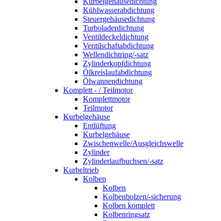
Kurbelgehäusedichtung
Kühlwasserabdichtung
Steuergehäusedichtung
Turboladerdichtung
Ventildeckeldichtung
Ventilschaftabdichtung
Wellendichtring/-satz
Zylinderkopfdichtung
Ölkreislaufabdichtung
Ölwannendichtung
Komplett - / Teilmotor
Komplettmotor
Teilmotor
Kurbelgehäuse
Entlüftung
Kurbelgehäuse
Zwischenwelle/Ausgleichswelle
Zylinder
Zylinderlaufbuchsen/-satz
Kurbeltrieb
Kolben
Kolben
Kolbenbolzen/-sicherung
Kolben komplett
Kolbenringsatz