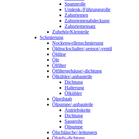
Spannrolle
Umlenk-/Führungsrolle
Zahnriemen
Zahnriemenabdeckung
Zahnriemensatz
Zubehör/Kleinteile
Schmierung
Nockenwellenschmierung
Öldruckschalter/-sensor/-ventil
Öldüse
Öle
Ölfilter
Ölfiltergehäuse/-dichtung
Ölkühler/-anbauteile
Dichtung
Halterung
Ölkühler
Ölpeilstab
Ölpumpe/-anbauteile
Antriebskette
Dichtung
Saugrohr
Ölpumpe
Ölschläuche/-leitungen
Ölsieb/-dichtung