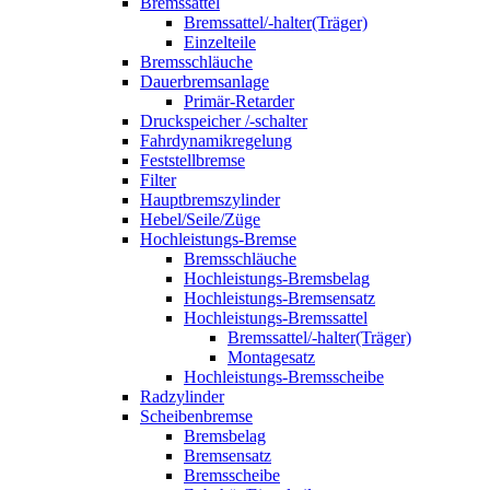
Bremssattel
Bremssattel/-halter(Träger)
Einzelteile
Bremsschläuche
Dauerbremsanlage
Primär-Retarder
Druckspeicher /-schalter
Fahrdynamikregelung
Feststellbremse
Filter
Hauptbremszylinder
Hebel/Seile/Züge
Hochleistungs-Bremse
Bremsschläuche
Hochleistungs-Bremsbelag
Hochleistungs-Bremsensatz
Hochleistungs-Bremssattel
Bremssattel/-halter(Träger)
Montagesatz
Hochleistungs-Bremsscheibe
Radzylinder
Scheibenbremse
Bremsbelag
Bremsensatz
Bremsscheibe