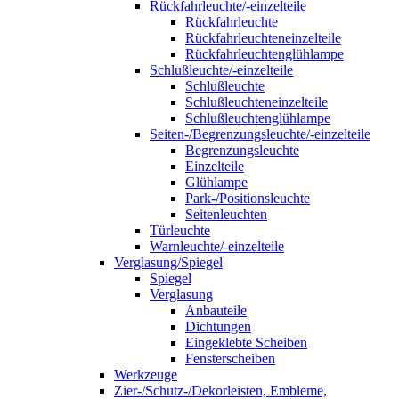
Rückfahrleuchte/-einzelteile
Rückfahrleuchte
Rückfahrleuchteneinzelteile
Rückfahrleuchtenglühlampe
Schlußleuchte/-einzelteile
Schlußleuchte
Schlußleuchteneinzelteile
Schlußleuchtenglühlampe
Seiten-/Begrenzungsleuchte/-einzelteile
Begrenzungsleuchte
Einzelteile
Glühlampe
Park-/Positionsleuchte
Seitenleuchten
Türleuchte
Warnleuchte/-einzelteile
Verglasung/Spiegel
Spiegel
Verglasung
Anbauteile
Dichtungen
Eingeklebte Scheiben
Fensterscheiben
Werkzeuge
Zier-/Schutz-/Dekorleisten, Embleme,