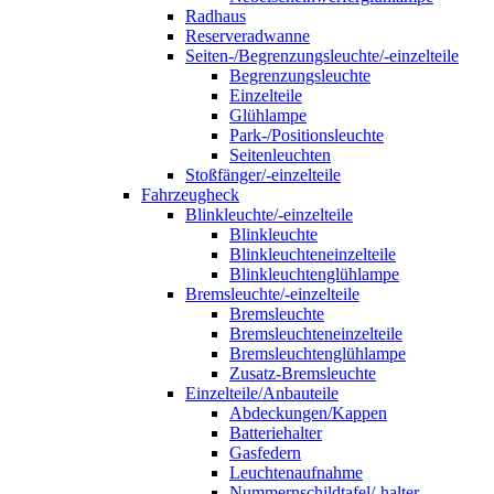
Radhaus
Reserveradwanne
Seiten-/Begrenzungsleuchte/-einzelteile
Begrenzungsleuchte
Einzelteile
Glühlampe
Park-/Positionsleuchte
Seitenleuchten
Stoßfänger/-einzelteile
Fahrzeugheck
Blinkleuchte/-einzelteile
Blinkleuchte
Blinkleuchteneinzelteile
Blinkleuchtenglühlampe
Bremsleuchte/-einzelteile
Bremsleuchte
Bremsleuchteneinzelteile
Bremsleuchtenglühlampe
Zusatz-Bremsleuchte
Einzelteile/Anbauteile
Abdeckungen/Kappen
Batteriehalter
Gasfedern
Leuchtenaufnahme
Nummernschildtafel/-halter