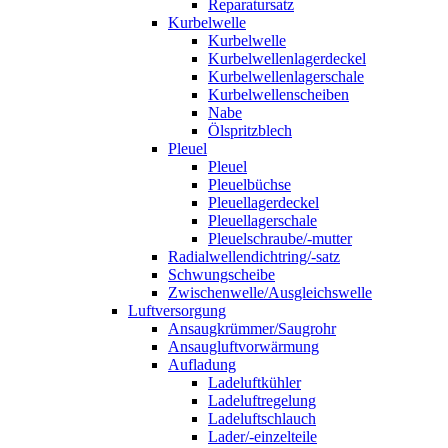
Reparatursatz
Kurbelwelle
Kurbelwelle
Kurbelwellenlagerdeckel
Kurbelwellenlagerschale
Kurbelwellenscheiben
Nabe
Ölspritzblech
Pleuel
Pleuel
Pleuelbüchse
Pleuellagerdeckel
Pleuellagerschale
Pleuelschraube/-mutter
Radialwellendichtring/-satz
Schwungscheibe
Zwischenwelle/Ausgleichswelle
Luftversorgung
Ansaugkrümmer/Saugrohr
Ansaugluftvorwärmung
Aufladung
Ladeluftkühler
Ladeluftregelung
Ladeluftschlauch
Lader/-einzelteile