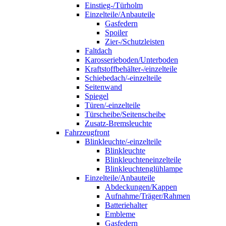
Einstieg-/Türholm
Einzelteile/Anbauteile
Gasfedern
Spoiler
Zier-/Schutzleisten
Faltdach
Karosserieboden/Unterboden
Kraftstoffbehälter-/einzelteile
Schiebedach/-einzelteile
Seitenwand
Spiegel
Türen/-einzelteile
Türscheibe/Seitenscheibe
Zusatz-Bremsleuchte
Fahrzeugfront
Blinkleuchte/-einzelteile
Blinkleuchte
Blinkleuchteneinzelteile
Blinkleuchtenglühlampe
Einzelteile/Anbauteile
Abdeckungen/Kappen
Aufnahme/Träger/Rahmen
Batteriehalter
Embleme
Gasfedern