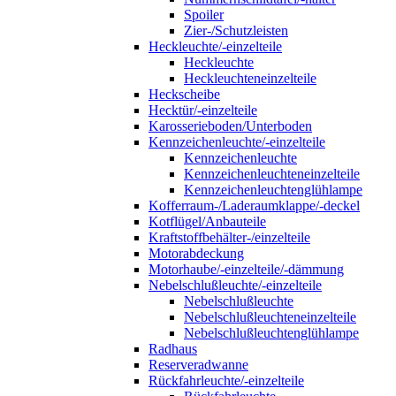
Spoiler
Zier-/Schutzleisten
Heckleuchte/-einzelteile
Heckleuchte
Heckleuchteneinzelteile
Heckscheibe
Hecktür/-einzelteile
Karosserieboden/Unterboden
Kennzeichenleuchte/-einzelteile
Kennzeichenleuchte
Kennzeichenleuchteneinzelteile
Kennzeichenleuchtenglühlampe
Kofferraum-/Laderaumklappe/-deckel
Kotflügel/Anbauteile
Kraftstoffbehälter-/einzelteile
Motorabdeckung
Motorhaube/-einzelteile/-dämmung
Nebelschlußleuchte/-einzelteile
Nebelschlußleuchte
Nebelschlußleuchteneinzelteile
Nebelschlußleuchtenglühlampe
Radhaus
Reserveradwanne
Rückfahrleuchte/-einzelteile