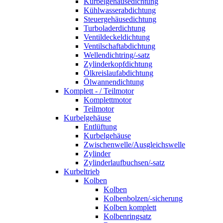
Kurbelgehäusedichtung
Kühlwasserabdichtung
Steuergehäusedichtung
Turboladerdichtung
Ventildeckeldichtung
Ventilschaftabdichtung
Wellendichtring/-satz
Zylinderkopfdichtung
Ölkreislaufabdichtung
Ölwannendichtung
Komplett - / Teilmotor
Komplettmotor
Teilmotor
Kurbelgehäuse
Entlüftung
Kurbelgehäuse
Zwischenwelle/Ausgleichswelle
Zylinder
Zylinderlaufbuchsen/-satz
Kurbeltrieb
Kolben
Kolben
Kolbenbolzen/-sicherung
Kolben komplett
Kolbenringsatz