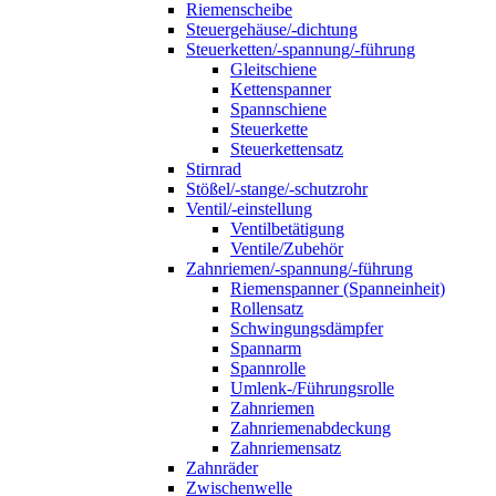
Riemenscheibe
Steuergehäuse/-dichtung
Steuerketten/-spannung/-führung
Gleitschiene
Kettenspanner
Spannschiene
Steuerkette
Steuerkettensatz
Stirnrad
Stößel/-stange/-schutzrohr
Ventil/-einstellung
Ventilbetätigung
Ventile/Zubehör
Zahnriemen/-spannung/-führung
Riemenspanner (Spanneinheit)
Rollensatz
Schwingungsdämpfer
Spannarm
Spannrolle
Umlenk-/Führungsrolle
Zahnriemen
Zahnriemenabdeckung
Zahnriemensatz
Zahnräder
Zwischenwelle