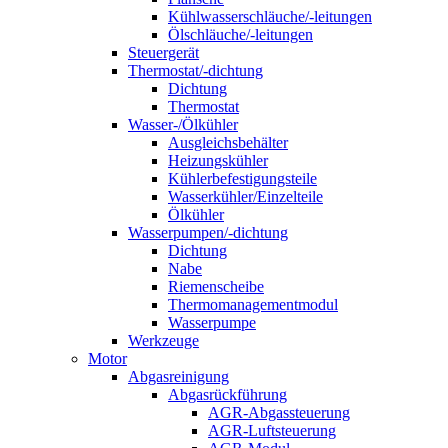
Kühlwasserschläuche/-leitungen
Ölschläuche/-leitungen
Steuergerät
Thermostat/-dichtung
Dichtung
Thermostat
Wasser-/Ölkühler
Ausgleichsbehälter
Heizungskühler
Kühlerbefestigungsteile
Wasserkühler/Einzelteile
Ölkühler
Wasserpumpen/-dichtung
Dichtung
Nabe
Riemenscheibe
Thermomanagementmodul
Wasserpumpe
Werkzeuge
Motor
Abgasreinigung
Abgasrückführung
AGR-Abgassteuerung
AGR-Luftsteuerung