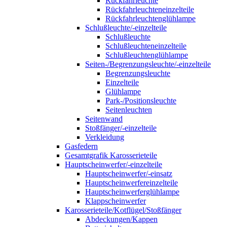
Rückfahrleuchte
Rückfahrleuchteneinzelteile
Rückfahrleuchtenglühlampe
Schlußleuchte/-einzelteile
Schlußleuchte
Schlußleuchteneinzelteile
Schlußleuchtenglühlampe
Seiten-/Begrenzungsleuchte/-einzelteile
Begrenzungsleuchte
Einzelteile
Glühlampe
Park-/Positionsleuchte
Seitenleuchten
Seitenwand
Stoßfänger/-einzelteile
Verkleidung
Gasfedern
Gesamtgrafik Karosserieteile
Hauptscheinwerfer/-einzelteile
Hauptscheinwerfer/-einsatz
Hauptscheinwerfereinzelteile
Hauptscheinwerferglühlampe
Klappscheinwerfer
Karosserieteile/Kotflügel/Stoßfänger
Abdeckungen/Kappen