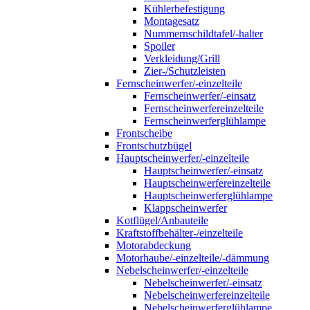
Kühlerbefestigung
Montagesatz
Nummernschildtafel/-halter
Spoiler
Verkleidung/Grill
Zier-/Schutzleisten
Fernscheinwerfer/-einzelteile
Fernscheinwerfer/-einsatz
Fernscheinwerfereinzelteile
Fernscheinwerferglühlampe
Frontscheibe
Frontschutzbügel
Hauptscheinwerfer/-einzelteile
Hauptscheinwerfer/-einsatz
Hauptscheinwerfereinzelteile
Hauptscheinwerferglühlampe
Klappscheinwerfer
Kotflügel/Anbauteile
Kraftstoffbehälter-/einzelteile
Motorabdeckung
Motorhaube/-einzelteile/-dämmung
Nebelscheinwerfer/-einzelteile
Nebelscheinwerfer/-einsatz
Nebelscheinwerfereinzelteile
Nebelscheinwerferglühlampe