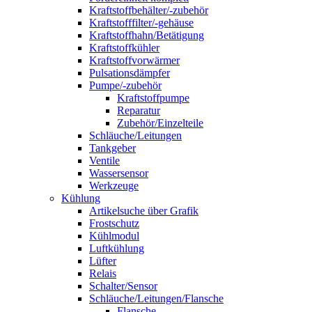
Kraftstoffbehälter/-zubehör
Kraftstofffilter/-gehäuse
Kraftstoffhahn/Betätigung
Kraftstoffkühler
Kraftstoffvorwärmer
Pulsationsdämpfer
Pumpe/-zubehör
Kraftstoffpumpe
Reparatur
Zubehör/Einzelteile
Schläuche/Leitungen
Tankgeber
Ventile
Wassersensor
Werkzeuge
Kühlung
Artikelsuche über Grafik
Frostschutz
Kühlmodul
Luftkühlung
Lüfter
Relais
Schalter/Sensor
Schläuche/Leitungen/Flansche
Flansche