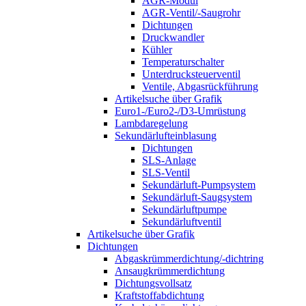
AGR-Modul
AGR-Ventil/-Saugrohr
Dichtungen
Druckwandler
Kühler
Temperaturschalter
Unterdrucksteuerventil
Ventile, Abgasrückführung
Artikelsuche über Grafik
Euro1-/Euro2-/D3-Umrüstung
Lambdaregelung
Sekundärlufteinblasung
Dichtungen
SLS-Anlage
SLS-Ventil
Sekundärluft-Pumpsystem
Sekundärluft-Saugsystem
Sekundärluftpumpe
Sekundärluftventil
Artikelsuche über Grafik
Dichtungen
Abgaskrümmerdichtung/-dichtring
Ansaugkrümmerdichtung
Dichtungsvollsatz
Kraftstoffabdichtung