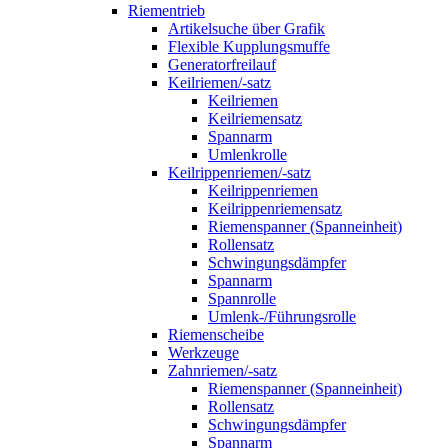
Riementrieb
Artikelsuche über Grafik
Flexible Kupplungsmuffe
Generatorfreilauf
Keilriemen/-satz
Keilriemen
Keilriemensatz
Spannarm
Umlenkrolle
Keilrippenriemen/-satz
Keilrippenriemen
Keilrippenriemensatz
Riemenspanner (Spanneinheit)
Rollensatz
Schwingungsdämpfer
Spannarm
Spannrolle
Umlenk-/Führungsrolle
Riemenscheibe
Werkzeuge
Zahnriemen/-satz
Riemenspanner (Spanneinheit)
Rollensatz
Schwingungsdämpfer
Spannarm