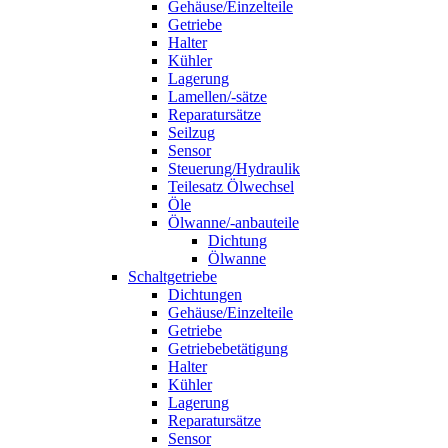
Gehäuse/Einzelteile
Getriebe
Halter
Kühler
Lagerung
Lamellen/-sätze
Reparatursätze
Seilzug
Sensor
Steuerung/Hydraulik
Teilesatz Ölwechsel
Öle
Ölwanne/-anbauteile
Dichtung
Ölwanne
Schaltgetriebe
Dichtungen
Gehäuse/Einzelteile
Getriebe
Getriebebetätigung
Halter
Kühler
Lagerung
Reparatursätze
Sensor