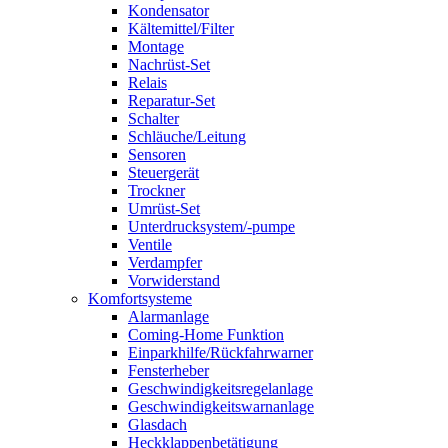
Kondensator
Kältemittel/Filter
Montage
Nachrüst-Set
Relais
Reparatur-Set
Schalter
Schläuche/Leitung
Sensoren
Steuergerät
Trockner
Umrüst-Set
Unterdrucksystem/-pumpe
Ventile
Verdampfer
Vorwiderstand
Komfortsysteme
Alarmanlage
Coming-Home Funktion
Einparkhilfe/Rückfahrwarner
Fensterheber
Geschwindigkeitsregelanlage
Geschwindigkeitswarnanlage
Glasdach
Heckklappenbetätigung