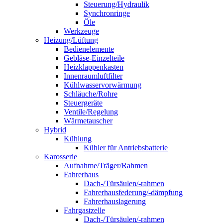
Steuerung/Hydraulik
Synchronringe
Öle
Werkzeuge
Heizung/Lüftung
Bedienelemente
Gebläse-Einzelteile
Heizklappenkasten
Innenraumluftfilter
Kühlwasservorwärmung
Schläuche/Rohre
Steuergeräte
Ventile/Regelung
Wärmetauscher
Hybrid
Kühlung
Kühler für Antriebsbatterie
Karosserie
Aufnahme/Träger/Rahmen
Fahrerhaus
Dach-/Türsäulen/-rahmen
Fahrerhausfederung/-dämpfung
Fahrerhauslagerung
Fahrgastzelle
Dach-/Türsäulen/-rahmen