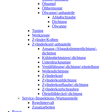
Ölsumpf
Ölthermostat
Ölwanne/-anbauteile
Ablaßschraube
Dichtung
Ölwanne
Tuning
Werkzeuge
Zylinder/Kolben
Zylinderkopf/-anbauteile
Ansaug-/Abgaskrümmerdichtung/-
dichtring
Kühlmittelstutzen/-dichtung
Unterdruckpumpe
Ventilführung/-dichtung/-einstellung
Wellendichtringe
Zylinderkopf
Zylinderkopfdichtung
Zylinderkopfhaube/-dichtung
Zylinderkopfschrauben
Öleinfülldeckel/-dichtung
Service-/Inspektions-/Wartungsteile
Regelintervall
Zusatzarbeiten
Busse