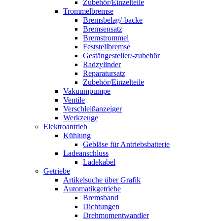
Zubehör/Einzelteile
Trommelbremse
Bremsbelag/-backe
Bremsensatz
Bremstrommel
Feststellbremse
Gestängesteller/-zubehör
Radzylinder
Reparatursatz
Zubehör/Einzelteile
Vakuumpumpe
Ventile
Verschleißanzeiger
Werkzeuge
Elektroantrieb
Kühlung
Gebläse für Antriebsbatterie
Ladeanschluss
Ladekabel
Getriebe
Artikelsuche über Grafik
Automatikgetriebe
Bremsband
Dichtungen
Drehmomentwandler