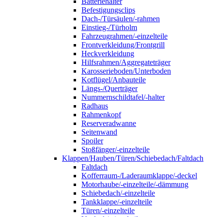
Batteriehalter
Befestigungsclips
Dach-/Türsäulen/-rahmen
Einstieg-/Türholm
Fahrzeugrahmen/-einzelteile
Frontverkleidung/Frontgrill
Heckverkleidung
Hilfsrahmen/Aggregateträger
Karosserieboden/Unterboden
Kotflügel/Anbauteile
Längs-/Querträger
Nummernschildtafel/-halter
Radhaus
Rahmenkopf
Reserveradwanne
Seitenwand
Spoiler
Stoßfänger/-einzelteile
Klappen/Hauben/Türen/Schiebedach/Faltdach
Faltdach
Kofferraum-/Laderaumklappe/-deckel
Motorhaube/-einzelteile/-dämmung
Schiebedach/-einzelteile
Tankklappe/-einzelteile
Türen/-einzelteile