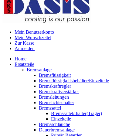
Mein Benutzerkonto
Mein Wunschzettel
Zur Kasse
Anmelden
Home
Ersatzteile
Bremsanlage
Bremsflüssigkeit
Bremsflüssigkeitsbehälter/Einzelteile
Bremskraftregler
Bremskraftverstärker
Bremsleitungen
Bremslichtschalter
Bremssattel
Bremssattel/-halter(Träger)
Einzelteile
Bremsschläuche
Dauerbremsanlage
Primär-Retarder