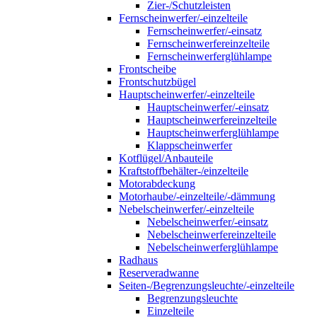
Zier-/Schutzleisten
Fernscheinwerfer/-einzelteile
Fernscheinwerfer/-einsatz
Fernscheinwerfereinzelteile
Fernscheinwerferglühlampe
Frontscheibe
Frontschutzbügel
Hauptscheinwerfer/-einzelteile
Hauptscheinwerfer/-einsatz
Hauptscheinwerfereinzelteile
Hauptscheinwerferglühlampe
Klappscheinwerfer
Kotflügel/Anbauteile
Kraftstoffbehälter-/einzelteile
Motorabdeckung
Motorhaube/-einzelteile/-dämmung
Nebelscheinwerfer/-einzelteile
Nebelscheinwerfer/-einsatz
Nebelscheinwerfereinzelteile
Nebelscheinwerferglühlampe
Radhaus
Reserveradwanne
Seiten-/Begrenzungsleuchte/-einzelteile
Begrenzungsleuchte
Einzelteile