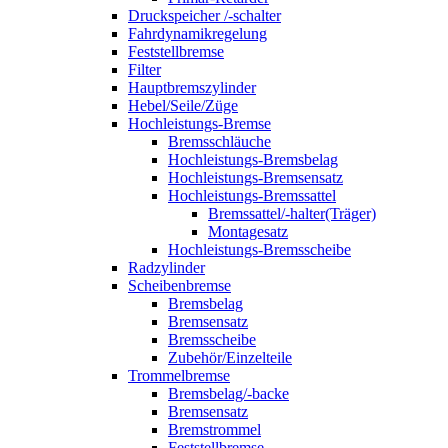
Druckspeicher /-schalter
Fahrdynamikregelung
Feststellbremse
Filter
Hauptbremszylinder
Hebel/Seile/Züge
Hochleistungs-Bremse
Bremsschläuche
Hochleistungs-Bremsbelag
Hochleistungs-Bremsensatz
Hochleistungs-Bremssattel
Bremssattel/-halter(Träger)
Montagesatz
Hochleistungs-Bremsscheibe
Radzylinder
Scheibenbremse
Bremsbelag
Bremsensatz
Bremsscheibe
Zubehör/Einzelteile
Trommelbremse
Bremsbelag/-backe
Bremsensatz
Bremstrommel
Feststellbremse