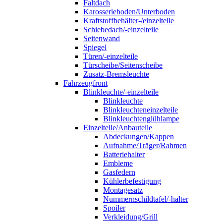
Faltdach
Karosserieboden/Unterboden
Kraftstoffbehälter-/einzelteile
Schiebedach/-einzelteile
Seitenwand
Spiegel
Türen/-einzelteile
Türscheibe/Seitenscheibe
Zusatz-Bremsleuchte
Fahrzeugfront
Blinkleuchte/-einzelteile
Blinkleuchte
Blinkleuchteneinzelteile
Blinkleuchtenglühlampe
Einzelteile/Anbauteile
Abdeckungen/Kappen
Aufnahme/Träger/Rahmen
Batteriehalter
Embleme
Gasfedern
Kühlerbefestigung
Montagesatz
Nummernschildtafel/-halter
Spoiler
Verkleidung/Grill