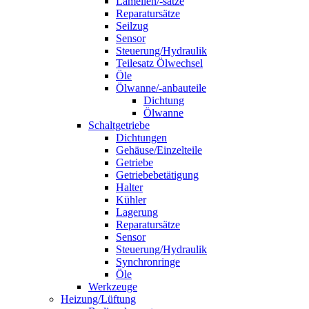
Lamellen/-sätze
Reparatursätze
Seilzug
Sensor
Steuerung/Hydraulik
Teilesatz Ölwechsel
Öle
Ölwanne/-anbauteile
Dichtung
Ölwanne
Schaltgetriebe
Dichtungen
Gehäuse/Einzelteile
Getriebe
Getriebebetätigung
Halter
Kühler
Lagerung
Reparatursätze
Sensor
Steuerung/Hydraulik
Synchronringe
Öle
Werkzeuge
Heizung/Lüftung