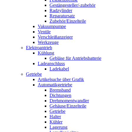
Gestängesteller/-zubehör
Radzylinder
Reparatursatz
Zubehör/Einzelteile
Vakuumpumpe
Ventile
Verschleißanzeiger
Werkzeuge
Elektroantrieb
Kühlung
Gebläse für Antriebsbatterie
Ladeanschluss
Ladekabel
Getriebe
Artikelsuche über Grafik
Automatikgetriebe
Bremsband
Dichtungen
Drehmomentwandler
Gehäuse/Einzelteile
Getriebe
Halter
Kühler
Lagerung