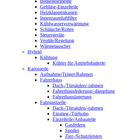
Bedienelemente
Gebläse-Einzelteile
Heizklappenkasten
Innenraumluftfilter
Kühlwasservorwärmung
Schläuche/Rohre
Steuergeräte
Ventile/Regelung
Wärmetauscher
Hybrid
Kühlung
Kühler für Antriebsbatterie
Karosserie
Aufnahme/Träger/Rahmen
Fahrerhaus
Dach-/Türsäulen/-rahmen
Fahrerhausfederung/-dämpfung
Fahrerhauslagerung
Fahrgastzelle
Dach-/Türsäulen/-rahmen
Einstieg-/Türholm
Einzelteile/Anbauteile
Gasfedern
Spoiler
Zier-/Schutzleisten