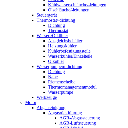
Kühlwasserschläuche/-leitungen
Ölschläuche/-leitungen
Steuergerät
Thermostat/-dichtung
Dichtung
Thermostat
Wasser-/Ölkühler
Ausgleichsbehälter
Heizungskühler
Kühlerbefestigungsteile
Wasserkühler/Einzelteile
Ölkühler
Wasserpumpen/-dichtung
Dichtung
Nabe
Riemenscheibe
Thermomanagementmodul
Wasserpumpe
Werkzeuge
Motor
Abgasreinigung
Abgasrückführung
AGR-Abgassteuerung
AGR-Luftsteuerung