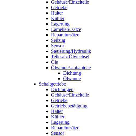
Gehäuse/Einzelteile
Getriebe
Halter
Kühler
Lagerung
Lamellen/-sätze
Reparatursätze
Seilzug
Sensor
Steuerung/Hydraulik
Teilesatz Ölwechsel
Öle
Ölwanne/-anbauteile
Dichtung
Ölwanne
Schaltgetriebe
Dichtungen
Gehäuse/Einzelteile
Getriebe
Getriebebetätigung
Halter
Kühler
Lagerung
Reparatursätze
Sensor