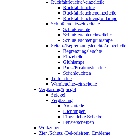
Rückfahrleuchte/-einzelteile
Rückfahrleuchte
Rückfahrleuchteneinzelteile
Rückfahrleuchtenglühlampe
Schlußleuchte/-einzelteile
Schlußleuchte
Schlußleuchteneinzelteile
Schlußleuchtenglühlampe
Seiten-/Begrenzungsleuchte/-einzelteile
Begrenzungsleuchte
Einzelteile
Glühlampe
Park-/Positionsleuchte
Seitenleuchten
Türleuchte
Warnleuchte/-einzelteile
Verglasung/Spiegel
Spiegel
Verglasung
Anbauteile
Dichtungen
Eingeklebte Scheiben
Fensterscheiben
Werkzeuge
Zier-/Schutz-/Dekorleisten, Embleme,