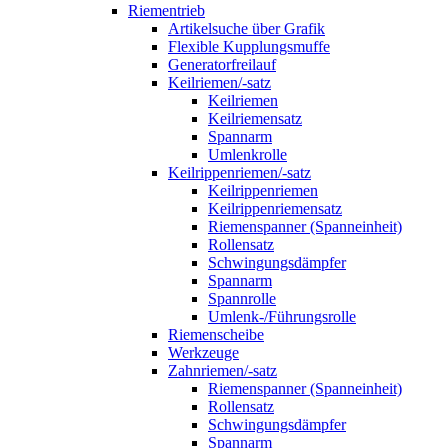
Riementrieb
Artikelsuche über Grafik
Flexible Kupplungsmuffe
Generatorfreilauf
Keilriemen/-satz
Keilriemen
Keilriemensatz
Spannarm
Umlenkrolle
Keilrippenriemen/-satz
Keilrippenriemen
Keilrippenriemensatz
Riemenspanner (Spanneinheit)
Rollensatz
Schwingungsdämpfer
Spannarm
Spannrolle
Umlenk-/Führungsrolle
Riemenscheibe
Werkzeuge
Zahnriemen/-satz
Riemenspanner (Spanneinheit)
Rollensatz
Schwingungsdämpfer
Spannarm