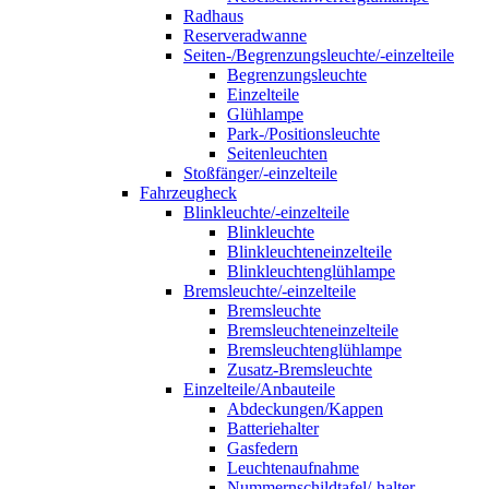
Radhaus
Reserveradwanne
Seiten-/Begrenzungsleuchte/-einzelteile
Begrenzungsleuchte
Einzelteile
Glühlampe
Park-/Positionsleuchte
Seitenleuchten
Stoßfänger/-einzelteile
Fahrzeugheck
Blinkleuchte/-einzelteile
Blinkleuchte
Blinkleuchteneinzelteile
Blinkleuchtenglühlampe
Bremsleuchte/-einzelteile
Bremsleuchte
Bremsleuchteneinzelteile
Bremsleuchtenglühlampe
Zusatz-Bremsleuchte
Einzelteile/Anbauteile
Abdeckungen/Kappen
Batteriehalter
Gasfedern
Leuchtenaufnahme
Nummernschildtafel/-halter