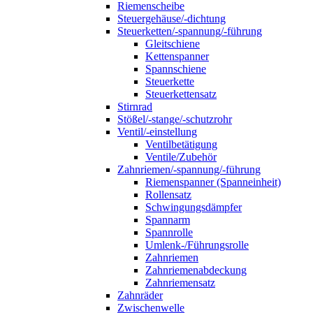
Riemenscheibe
Steuergehäuse/-dichtung
Steuerketten/-spannung/-führung
Gleitschiene
Kettenspanner
Spannschiene
Steuerkette
Steuerkettensatz
Stirnrad
Stößel/-stange/-schutzrohr
Ventil/-einstellung
Ventilbetätigung
Ventile/Zubehör
Zahnriemen/-spannung/-führung
Riemenspanner (Spanneinheit)
Rollensatz
Schwingungsdämpfer
Spannarm
Spannrolle
Umlenk-/Führungsrolle
Zahnriemen
Zahnriemenabdeckung
Zahnriemensatz
Zahnräder
Zwischenwelle