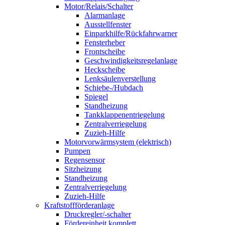
Motor/Relais/Schalter
Alarmanlage
Ausstellfenster
Einparkhilfe/Rückfahrwarner
Fensterheber
Frontscheibe
Geschwindigkeitsregelanlage
Heckscheibe
Lenksäulenverstellung
Schiebe-/Hubdach
Spiegel
Standheizung
Tankklappenentriegelung
Zentralverriegelung
Zuzieh-Hilfe
Motorvorwärmsystem (elektrisch)
Pumpen
Regensensor
Sitzheizung
Standheizung
Zentralverriegelung
Zuzieh-Hilfe
Kraftstoffförderanlage
Druckregler/-schalter
Fördereinheit komplett