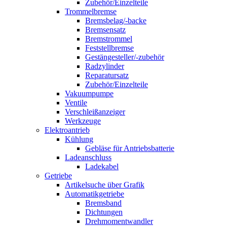
Zubehör/Einzelteile
Trommelbremse
Bremsbelag/-backe
Bremsensatz
Bremstrommel
Feststellbremse
Gestängesteller/-zubehör
Radzylinder
Reparatursatz
Zubehör/Einzelteile
Vakuumpumpe
Ventile
Verschleißanzeiger
Werkzeuge
Elektroantrieb
Kühlung
Gebläse für Antriebsbatterie
Ladeanschluss
Ladekabel
Getriebe
Artikelsuche über Grafik
Automatikgetriebe
Bremsband
Dichtungen
Drehmomentwandler