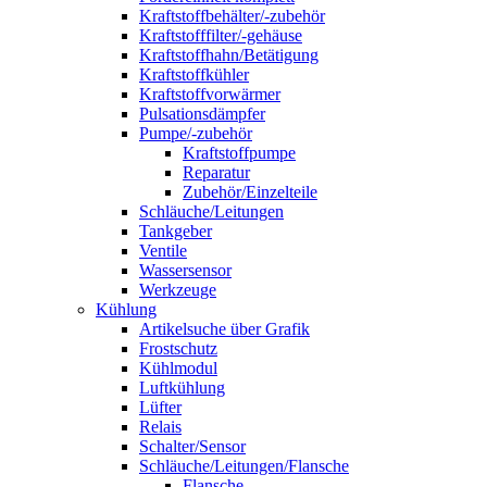
Kraftstoffbehälter/-zubehör
Kraftstofffilter/-gehäuse
Kraftstoffhahn/Betätigung
Kraftstoffkühler
Kraftstoffvorwärmer
Pulsationsdämpfer
Pumpe/-zubehör
Kraftstoffpumpe
Reparatur
Zubehör/Einzelteile
Schläuche/Leitungen
Tankgeber
Ventile
Wassersensor
Werkzeuge
Kühlung
Artikelsuche über Grafik
Frostschutz
Kühlmodul
Luftkühlung
Lüfter
Relais
Schalter/Sensor
Schläuche/Leitungen/Flansche
Flansche