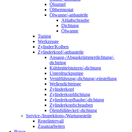
Ölsumpf
Ölthermostat
Ölwanne/-anbauteile
Ablaßschraube
Dichtung
Ölwanne
Tuning
Werkzeuge
Zylinder/Kolben
Zylinderkopf/-anbauteile
Ansaug-/Abgaskrümmerdichtung/-
dichtring
Kühlmittelstutzen/-dichtung
Unterdruckpumpe
Ventilführung/-dichtung/-einstellung
Wellendichtringe
Zylinderkopf
Zylinderkopfdichtung
Zylinderkopfhaube/-dichtung
Zylinderkopfschrauben
Öleinfülldeckel/-dichtung
Service-/Inspektions-/Wartungsteile
Regelintervall
Zusatzarbeiten
Busse