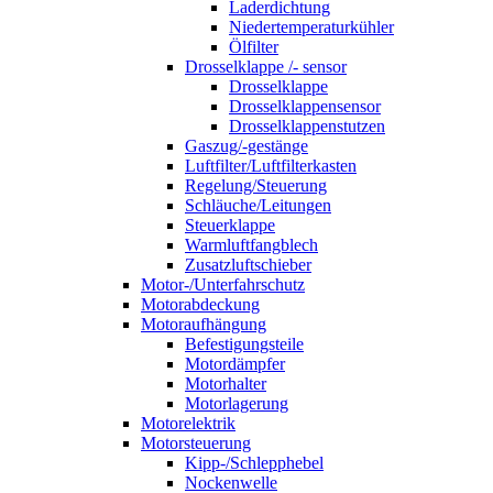
Laderdichtung
Niedertemperaturkühler
Ölfilter
Drosselklappe /- sensor
Drosselklappe
Drosselklappensensor
Drosselklappenstutzen
Gaszug/-gestänge
Luftfilter/Luftfilterkasten
Regelung/Steuerung
Schläuche/Leitungen
Steuerklappe
Warmluftfangblech
Zusatzluftschieber
Motor-/Unterfahrschutz
Motorabdeckung
Motoraufhängung
Befestigungsteile
Motordämpfer
Motorhalter
Motorlagerung
Motorelektrik
Motorsteuerung
Kipp-/Schlepphebel
Nockenwelle