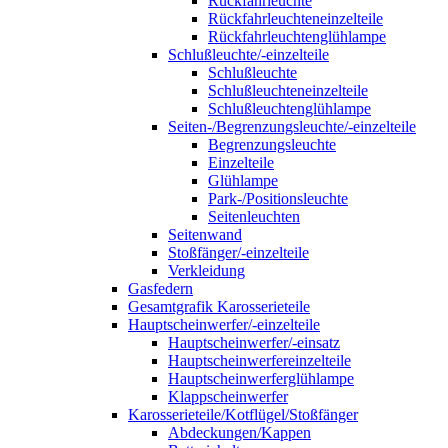
Rückfahrleuchte
Rückfahrleuchteneinzelteile
Rückfahrleuchtenglühlampe
Schlußleuchte/-einzelteile
Schlußleuchte
Schlußleuchteneinzelteile
Schlußleuchtenglühlampe
Seiten-/Begrenzungsleuchte/-einzelteile
Begrenzungsleuchte
Einzelteile
Glühlampe
Park-/Positionsleuchte
Seitenleuchten
Seitenwand
Stoßfänger/-einzelteile
Verkleidung
Gasfedern
Gesamtgrafik Karosserieteile
Hauptscheinwerfer/-einzelteile
Hauptscheinwerfer/-einsatz
Hauptscheinwerfereinzelteile
Hauptscheinwerferglühlampe
Klappscheinwerfer
Karosserieteile/Kotflügel/Stoßfänger
Abdeckungen/Kappen