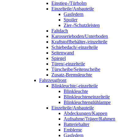
Einstieg-/Türholm
Einzelteile/Anbauteile
Gasfedern
Spoiler
Zier-/Schutzleisten
Faltdach
Karosserieboden/Unterboden
Kraftstoffbehälter-/einzelteile
Schiebedach/-einzelteile
Seitenwand
Spiegel
Türen/-einzelteile
Türscheibe/Seitenscheibe
Zusatz-Bremsleuchte
Fahrzeugfront
Blinkleuchte/-einzelteile
Blinkleuchte
Blinkleuchteneinzelteile
Blinkleuchtenglühlampe
Einzelteile/Anbauteile
Abdeckungen/Kappen
Aufnahme/Träger/Rahmen
Batteriehalter
Embleme
Gasfedern