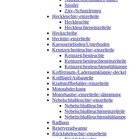
Spoiler
Zier-/Schutzleisten
Heckleuchte/-einzelteile
Heckleuchte
Heckleuchteneinzelteile
Heckscheibe
Hecktür/-einzelteile
Karosserieboden/Unterboden
Kennzeichenleuchte/-einzelteile
Kennzeichenleuchte
Kennzeichenleuchteneinzelteile
Kennzeichenleuchtenglühlampe
Kofferraum-/Laderaumklappe/-deckel
Kotflügel/Anbauteile
Kraftstoffbehälter-/einzelteile
Motorabdeckung
Motorhaube/-einzelteile/-dämmung
Nebelschlußleuchte/-einzelteile
Nebelschlußleuchte
Nebelschlußleuchteneinzelteile
Nebelschlußleuchtenglühlampe
Radhaus
Reserveradwanne
Rückfahrleuchte/-einzelteile