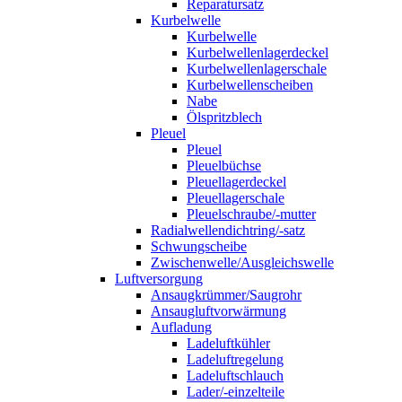
Reparatursatz
Kurbelwelle
Kurbelwelle
Kurbelwellenlagerdeckel
Kurbelwellenlagerschale
Kurbelwellenscheiben
Nabe
Ölspritzblech
Pleuel
Pleuel
Pleuelbüchse
Pleuellagerdeckel
Pleuellagerschale
Pleuelschraube/-mutter
Radialwellendichtring/-satz
Schwungscheibe
Zwischenwelle/Ausgleichswelle
Luftversorgung
Ansaugkrümmer/Saugrohr
Ansaugluftvorwärmung
Aufladung
Ladeluftkühler
Ladeluftregelung
Ladeluftschlauch
Lader/-einzelteile