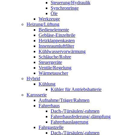
Steuerung/Hydraulik
Synchronringe
Öle
Werkzeuge
Heizung/Lüftung
Bedienelemente
Gebläse-Einzelteile
Heizklappenkasten
Innenraumluftfilter
Kühlwasservorwärmung
Schläuche/Rohre
Steuergeräte
Ventile/Regelung
Wärmetauscher
Hybrid
Kühlung
Kühler für Antriebsbatterie
Karosserie
Aufnahme/Träger/Rahmen
Fahrerhaus
Dach-/Türsäulen/-rahmen
Fahrerhausfederung/-dämpfung
Fahrerhauslagerung
Fahrgastzelle
Dach-/Türsäulen/-rahmen