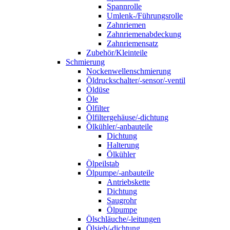
Spannrolle
Umlenk-/Führungsrolle
Zahnriemen
Zahnriemenabdeckung
Zahnriemensatz
Zubehör/Kleinteile
Schmierung
Nockenwellenschmierung
Öldruckschalter/-sensor/-ventil
Öldüse
Öle
Ölfilter
Ölfiltergehäuse/-dichtung
Ölkühler/-anbauteile
Dichtung
Halterung
Ölkühler
Ölpeilstab
Ölpumpe/-anbauteile
Antriebskette
Dichtung
Saugrohr
Ölpumpe
Ölschläuche/-leitungen
Ölsieb/-dichtung