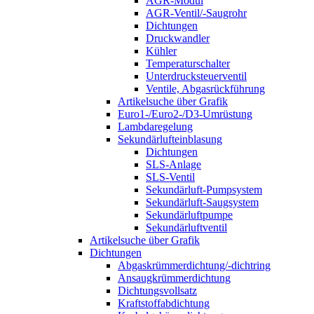
AGR-Modul
AGR-Ventil/-Saugrohr
Dichtungen
Druckwandler
Kühler
Temperaturschalter
Unterdrucksteuerventil
Ventile, Abgasrückführung
Artikelsuche über Grafik
Euro1-/Euro2-/D3-Umrüstung
Lambdaregelung
Sekundärlufteinblasung
Dichtungen
SLS-Anlage
SLS-Ventil
Sekundärluft-Pumpsystem
Sekundärluft-Saugsystem
Sekundärluftpumpe
Sekundärluftventil
Artikelsuche über Grafik
Dichtungen
Abgaskrümmerdichtung/-dichtring
Ansaugkrümmerdichtung
Dichtungsvollsatz
Kraftstoffabdichtung