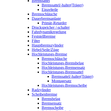
Bremssattel
Bremssattel/-halter(Träger)
Einzelteile
Bremsschläuche
Dauerbremsanlage
Primär-Retarder
Druckspeicher /-schalter
Fahrdynamikregelung
Feststellbremse
Filter
Hauptbremszylinder
Hebel/Seile/Züge
Hochleistungs-Bremse
Bremsschläuche
Hochleistungs-Bremsbelag
Hochleistungs-Bremsensatz
Hochleistungs-Bremssattel
Bremssattel/-halter(Träger)
Montagesatz
Hochleistungs-Bremsscheibe
Radzylinder
Scheibenbremse
Bremsbelag
Bremsensatz
Bremsscheibe