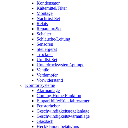
Kondensator
Kältemittel/Filter
Montage
Nachrüst-Set
Relais
Reparatur-Set
Schalter
Schläuche/Leitung
Sensoren
Steuergerät
Trockner
Umrüst-Set
Unterdrucksystem/-pumpe
Ventile
Verdampfer
Vorwiderstand
Komfortsysteme
Alarmanlage
Coming-Home Funktion
Einparkhilfe/Rückfahrwarner
Fensterheber
Geschwindigkeitsregelanlage
Geschwindigkeitswarnanlage
Glasdach
Heckklappenbetätigung