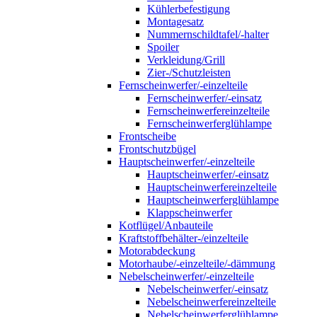
Kühlerbefestigung
Montagesatz
Nummernschildtafel/-halter
Spoiler
Verkleidung/Grill
Zier-/Schutzleisten
Fernscheinwerfer/-einzelteile
Fernscheinwerfer/-einsatz
Fernscheinwerfereinzelteile
Fernscheinwerferglühlampe
Frontscheibe
Frontschutzbügel
Hauptscheinwerfer/-einzelteile
Hauptscheinwerfer/-einsatz
Hauptscheinwerfereinzelteile
Hauptscheinwerferglühlampe
Klappscheinwerfer
Kotflügel/Anbauteile
Kraftstoffbehälter-/einzelteile
Motorabdeckung
Motorhaube/-einzelteile/-dämmung
Nebelscheinwerfer/-einzelteile
Nebelscheinwerfer/-einsatz
Nebelscheinwerfereinzelteile
Nebelscheinwerferglühlampe