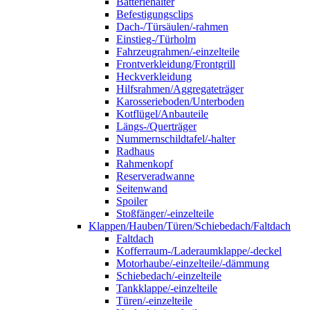
Batteriehalter
Befestigungsclips
Dach-/Türsäulen/-rahmen
Einstieg-/Türholm
Fahrzeugrahmen/-einzelteile
Frontverkleidung/Frontgrill
Heckverkleidung
Hilfsrahmen/Aggregateträger
Karosserieboden/Unterboden
Kotflügel/Anbauteile
Längs-/Querträger
Nummernschildtafel/-halter
Radhaus
Rahmenkopf
Reserveradwanne
Seitenwand
Spoiler
Stoßfänger/-einzelteile
Klappen/Hauben/Türen/Schiebedach/Faltdach
Faltdach
Kofferraum-/Laderaumklappe/-deckel
Motorhaube/-einzelteile/-dämmung
Schiebedach/-einzelteile
Tankklappe/-einzelteile
Türen/-einzelteile