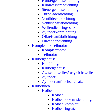
Kurbelgehäusedichtung
Kühlwasserabdichtung
Steuergehäusedichtung
Turboladerdichtung
Ventildeckeldichtung
Ventilschaftabdichtung
Wellendichtring/-satz
Zylinderkopfdichtung
Ölkreislaufabdichtung
Ölwannendichtung
Komplett - / Teilmotor
Komplettmotor
Teilmotor
Kurbelgehäuse
Entlüftung
Kurbelgehäuse
Zwischenwelle/Ausgleichswelle
Zylinder
Zylinderlaufbuchsen/-satz
Kurbeltrieb
Kolben
Kolben
Kolbenbolzen/-sicherung
Kolben komplett
Kolbenringsatz