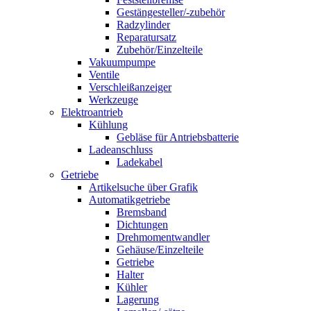
Gestängesteller/-zubehör
Radzylinder
Reparatursatz
Zubehör/Einzelteile
Vakuumpumpe
Ventile
Verschleißanzeiger
Werkzeuge
Elektroantrieb
Kühlung
Gebläse für Antriebsbatterie
Ladeanschluss
Ladekabel
Getriebe
Artikelsuche über Grafik
Automatikgetriebe
Bremsband
Dichtungen
Drehmomentwandler
Gehäuse/Einzelteile
Getriebe
Halter
Kühler
Lagerung