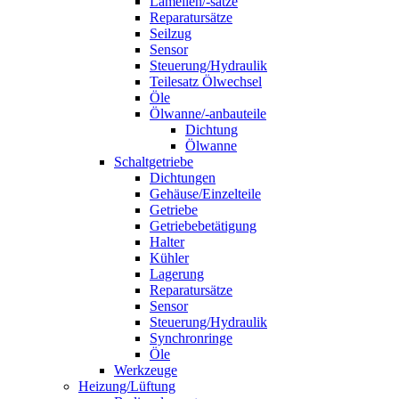
Lamellen/-sätze
Reparatursätze
Seilzug
Sensor
Steuerung/Hydraulik
Teilesatz Ölwechsel
Öle
Ölwanne/-anbauteile
Dichtung
Ölwanne
Schaltgetriebe
Dichtungen
Gehäuse/Einzelteile
Getriebe
Getriebebetätigung
Halter
Kühler
Lagerung
Reparatursätze
Sensor
Steuerung/Hydraulik
Synchronringe
Öle
Werkzeuge
Heizung/Lüftung