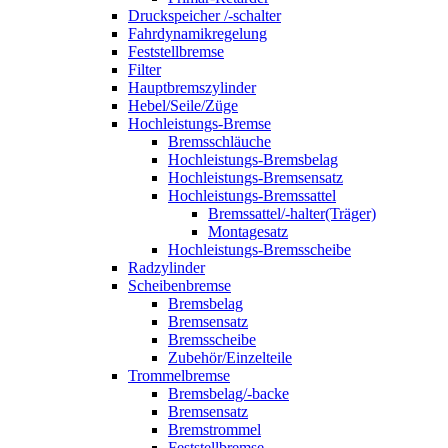
Druckspeicher /-schalter
Fahrdynamikregelung
Feststellbremse
Filter
Hauptbremszylinder
Hebel/Seile/Züge
Hochleistungs-Bremse
Bremsschläuche
Hochleistungs-Bremsbelag
Hochleistungs-Bremsensatz
Hochleistungs-Bremssattel
Bremssattel/-halter(Träger)
Montagesatz
Hochleistungs-Bremsscheibe
Radzylinder
Scheibenbremse
Bremsbelag
Bremsensatz
Bremsscheibe
Zubehör/Einzelteile
Trommelbremse
Bremsbelag/-backe
Bremsensatz
Bremstrommel
Feststellbremse