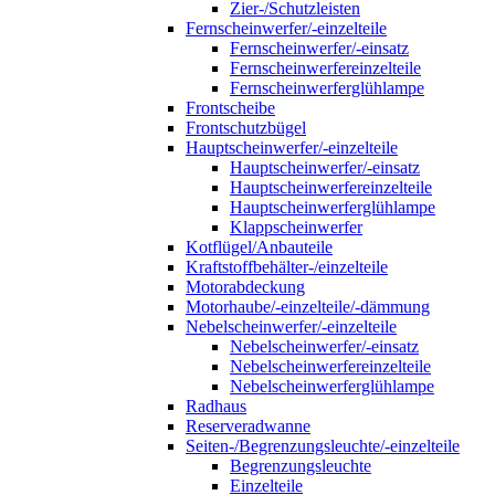
Zier-/Schutzleisten
Fernscheinwerfer/-einzelteile
Fernscheinwerfer/-einsatz
Fernscheinwerfereinzelteile
Fernscheinwerferglühlampe
Frontscheibe
Frontschutzbügel
Hauptscheinwerfer/-einzelteile
Hauptscheinwerfer/-einsatz
Hauptscheinwerfereinzelteile
Hauptscheinwerferglühlampe
Klappscheinwerfer
Kotflügel/Anbauteile
Kraftstoffbehälter-/einzelteile
Motorabdeckung
Motorhaube/-einzelteile/-dämmung
Nebelscheinwerfer/-einzelteile
Nebelscheinwerfer/-einsatz
Nebelscheinwerfereinzelteile
Nebelscheinwerferglühlampe
Radhaus
Reserveradwanne
Seiten-/Begrenzungsleuchte/-einzelteile
Begrenzungsleuchte
Einzelteile