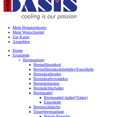
Mein Benutzerkonto
Mein Wunschzettel
Zur Kasse
Anmelden
Home
Ersatzteile
Bremsanlage
Bremsflüssigkeit
Bremsflüssigkeitsbehälter/Einzelteile
Bremskraftregler
Bremskraftverstärker
Bremsleitungen
Bremslichtschalter
Bremssattel
Bremssattel/-halter(Träger)
Einzelteile
Bremsschläuche
Dauerbremsanlage
Primär-Retarder