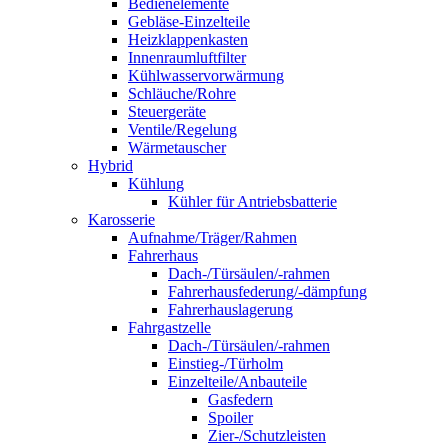
Bedienelemente
Gebläse-Einzelteile
Heizklappenkasten
Innenraumluftfilter
Kühlwasservorwärmung
Schläuche/Rohre
Steuergeräte
Ventile/Regelung
Wärmetauscher
Hybrid
Kühlung
Kühler für Antriebsbatterie
Karosserie
Aufnahme/Träger/Rahmen
Fahrerhaus
Dach-/Türsäulen/-rahmen
Fahrerhausfederung/-dämpfung
Fahrerhauslagerung
Fahrgastzelle
Dach-/Türsäulen/-rahmen
Einstieg-/Türholm
Einzelteile/Anbauteile
Gasfedern
Spoiler
Zier-/Schutzleisten