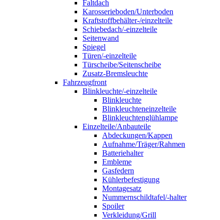
Faltdach
Karosserieboden/Unterboden
Kraftstoffbehälter-/einzelteile
Schiebedach/-einzelteile
Seitenwand
Spiegel
Türen/-einzelteile
Türscheibe/Seitenscheibe
Zusatz-Bremsleuchte
Fahrzeugfront
Blinkleuchte/-einzelteile
Blinkleuchte
Blinkleuchteneinzelteile
Blinkleuchtenglühlampe
Einzelteile/Anbauteile
Abdeckungen/Kappen
Aufnahme/Träger/Rahmen
Batteriehalter
Embleme
Gasfedern
Kühlerbefestigung
Montagesatz
Nummernschildtafel/-halter
Spoiler
Verkleidung/Grill