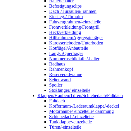
Batteriehalter
Befestigungsclips
Dach-/Türsäulen/-rahmen
Einstieg-/Türholm
Fahrzeugrahmen/-einzelteile
Frontverkleidung/Frontgrill
Heckverkleidung
Hilfsrahmen/Aggregateträger
Karosserieboden/Unterboden
Kotflügel/Anbauteile
Längs-/Querträger
Nummernschildtafel/-halter
Radhaus
Rahmenkopf
Reserveradwanne
Seitenwand
Spoiler
Stoßfänger/-einzelteile
Klappen/Hauben/Türen/Schiebedach/Faltdach
Faltdach
Kofferraum-/Laderaumklappe/-deckel
Motorhaube/-einzelteile/-dämmung
Schiebedach/-einzelteile
Tankklappe/-einzelteile
Türen/-einzelteile