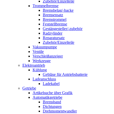
Zubehör/Einzelteile
Trommelbremse
Bremsbelag/-backe
Bremsensatz
Bremstrommel
Feststellbremse
Gestängesteller/-zubehör
Radzylinder
Reparatursatz
Zubehör/Einzelteile
Vakuumpumpe
Ventile
Verschleißanzeiger
Werkzeuge
Elektroantrieb
Kühlung
Gebläse für Antriebsbatterie
Ladeanschluss
Ladekabel
Getriebe
Artikelsuche über Grafik
Automatikgetriebe
Bremsband
Dichtungen
Drehmomentwandler