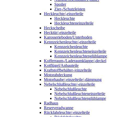
Spoiler
Zier-/Schutzleisten
Heckleuchte/-einzelteile
Heckleuchte
Heckleuchteneinzelteile
Heckscheibe
Hecktür/-einzelteile
Karosserieboden/Unterboden
Kennzeichenleuchte/-einzelteile
Kennzeichenleuchte
Kennzeichenleuchteneinzelteile
Kennzeichenleuchtenglühlampe
Kofferraum-/Laderaumklappe/-deckel
Kotflügel/Anbauteile
Kraftstoffbehälter-/einzelteile
Motorabdeckung
Motorhaube/-einzelteile/-dämmung
Nebelschlußleuchte/-einzelteile
Nebelschlußleuchte
Nebelschlußleuchteneinzelteile
Nebelschlußleuchtenglühlampe
Radhaus
Reserveradwanne
Rückfahrleuchte/-einzelteile