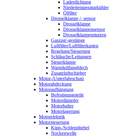
Laderdichtung
Niedertemperaturkühler
Ölfilter
Drosselklappe /- sensor
Drosselklappe
Drosselklappensensor
Drosselklappenstutzen
Gaszug/-gestänge
Luftfilter/Luftfilterkasten
Regelung/Steuerung
Schläuche/Leitungen
Steuerklappe
Warmluftfangblech
Zusatzluftschieber
Motor-/Unterfahrschutz
Motorabdeckung
Motoraufhängung
Befestigungsteile
Motordämpfer
Motorhalter
Motorlagerung
Motorelektrik
Motorsteuerung
Kipp-/Schlepphebel
Nockenwelle