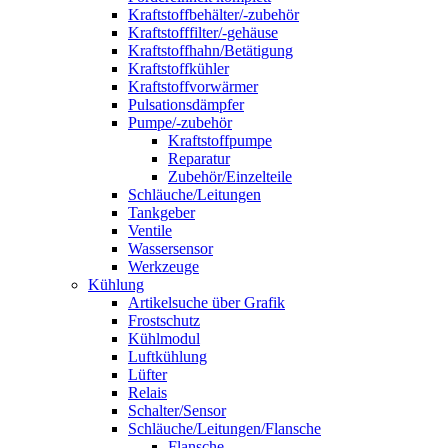
Kraftstoffbehälter/-zubehör
Kraftstofffilter/-gehäuse
Kraftstoffhahn/Betätigung
Kraftstoffkühler
Kraftstoffvorwärmer
Pulsationsdämpfer
Pumpe/-zubehör
Kraftstoffpumpe
Reparatur
Zubehör/Einzelteile
Schläuche/Leitungen
Tankgeber
Ventile
Wassersensor
Werkzeuge
Kühlung
Artikelsuche über Grafik
Frostschutz
Kühlmodul
Luftkühlung
Lüfter
Relais
Schalter/Sensor
Schläuche/Leitungen/Flansche
Flansche