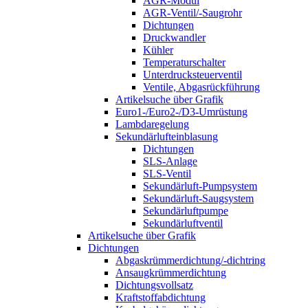
AGR-Modul
AGR-Ventil/-Saugrohr
Dichtungen
Druckwandler
Kühler
Temperaturschalter
Unterdrucksteuerventil
Ventile, Abgasrückführung
Artikelsuche über Grafik
Euro1-/Euro2-/D3-Umrüstung
Lambdaregelung
Sekundärlufteinblasung
Dichtungen
SLS-Anlage
SLS-Ventil
Sekundärluft-Pumpsystem
Sekundärluft-Saugsystem
Sekundärluftpumpe
Sekundärluftventil
Artikelsuche über Grafik
Dichtungen
Abgaskrümmerdichtung/-dichtring
Ansaugkrümmerdichtung
Dichtungsvollsatz
Kraftstoffabdichtung