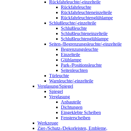
Rückfahrleuchte/-einzelteile
Rückfahrleuchte
Rückfahrleuchteneinzelteile
Rückfahrleuchtenglühlampe
Schlußleuchte/-einzelteile
Schlußleuchte
Schlußleuchteneinzelteile
Schlußleuchtenglühlampe
Seiten-/Begrenzungsleuchte/-einzelteile
Begrenzungsleuchte
Einzelteile
Glühlampe
Park-/Positionsleuchte
Seitenleuchten
Türleuchte
Warnleuchte/-einzelteile
Verglasung/Spiegel
Spiegel
Verglasung
Anbauteile
Dichtungen
Eingeklebte Scheiben
Fensterscheiben
Werkzeuge
Zier-/Schutz-/Dekorleisten, Embleme,