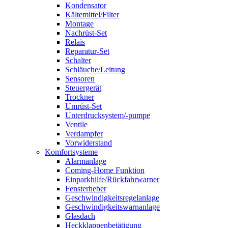
Kondensator
Kältemittel/Filter
Montage
Nachrüst-Set
Relais
Reparatur-Set
Schalter
Schläuche/Leitung
Sensoren
Steuergerät
Trockner
Umrüst-Set
Unterdrucksystem/-pumpe
Ventile
Verdampfer
Vorwiderstand
Komfortsysteme
Alarmanlage
Coming-Home Funktion
Einparkhilfe/Rückfahrwarner
Fensterheber
Geschwindigkeitsregelanlage
Geschwindigkeitswarnanlage
Glasdach
Heckklappenbetätigung