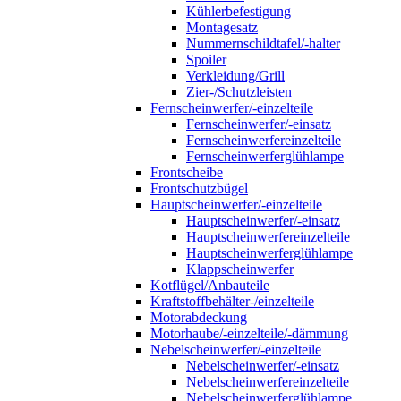
Kühlerbefestigung
Montagesatz
Nummernschildtafel/-halter
Spoiler
Verkleidung/Grill
Zier-/Schutzleisten
Fernscheinwerfer/-einzelteile
Fernscheinwerfer/-einsatz
Fernscheinwerfereinzelteile
Fernscheinwerferglühlampe
Frontscheibe
Frontschutzbügel
Hauptscheinwerfer/-einzelteile
Hauptscheinwerfer/-einsatz
Hauptscheinwerfereinzelteile
Hauptscheinwerferglühlampe
Klappscheinwerfer
Kotflügel/Anbauteile
Kraftstoffbehälter-/einzelteile
Motorabdeckung
Motorhaube/-einzelteile/-dämmung
Nebelscheinwerfer/-einzelteile
Nebelscheinwerfer/-einsatz
Nebelscheinwerfereinzelteile
Nebelscheinwerferglühlampe