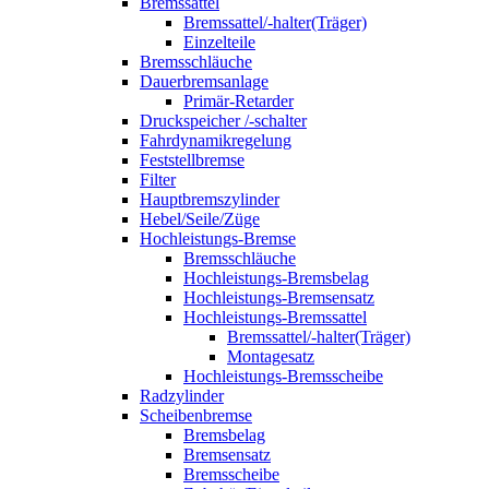
Bremssattel
Bremssattel/-halter(Träger)
Einzelteile
Bremsschläuche
Dauerbremsanlage
Primär-Retarder
Druckspeicher /-schalter
Fahrdynamikregelung
Feststellbremse
Filter
Hauptbremszylinder
Hebel/Seile/Züge
Hochleistungs-Bremse
Bremsschläuche
Hochleistungs-Bremsbelag
Hochleistungs-Bremsensatz
Hochleistungs-Bremssattel
Bremssattel/-halter(Träger)
Montagesatz
Hochleistungs-Bremsscheibe
Radzylinder
Scheibenbremse
Bremsbelag
Bremsensatz
Bremsscheibe