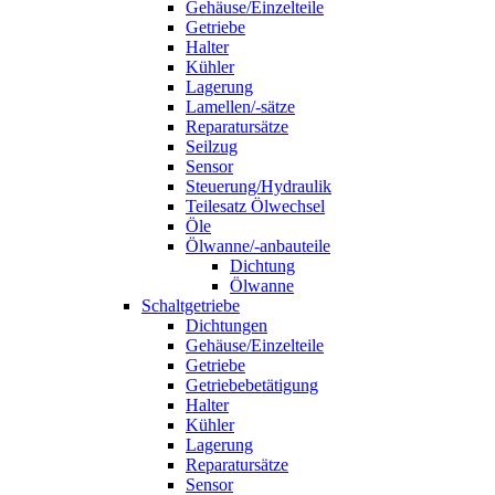
Gehäuse/Einzelteile
Getriebe
Halter
Kühler
Lagerung
Lamellen/-sätze
Reparatursätze
Seilzug
Sensor
Steuerung/Hydraulik
Teilesatz Ölwechsel
Öle
Ölwanne/-anbauteile
Dichtung
Ölwanne
Schaltgetriebe
Dichtungen
Gehäuse/Einzelteile
Getriebe
Getriebebetätigung
Halter
Kühler
Lagerung
Reparatursätze
Sensor