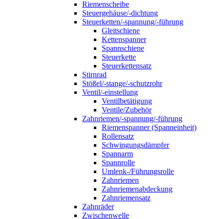
Riemenscheibe
Steuergehäuse/-dichtung
Steuerketten/-spannung/-führung
Gleitschiene
Kettenspanner
Spannschiene
Steuerkette
Steuerkettensatz
Stirnrad
Stößel/-stange/-schutzrohr
Ventil/-einstellung
Ventilbetätigung
Ventile/Zubehör
Zahnriemen/-spannung/-führung
Riemenspanner (Spanneinheit)
Rollensatz
Schwingungsdämpfer
Spannarm
Spannrolle
Umlenk-/Führungsrolle
Zahnriemen
Zahnriemenabdeckung
Zahnriemensatz
Zahnräder
Zwischenwelle