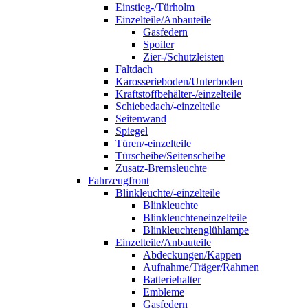
Einstieg-/Türholm
Einzelteile/Anbauteile
Gasfedern
Spoiler
Zier-/Schutzleisten
Faltdach
Karosserieboden/Unterboden
Kraftstoffbehälter-/einzelteile
Schiebedach/-einzelteile
Seitenwand
Spiegel
Türen/-einzelteile
Türscheibe/Seitenscheibe
Zusatz-Bremsleuchte
Fahrzeugfront
Blinkleuchte/-einzelteile
Blinkleuchte
Blinkleuchteneinzelteile
Blinkleuchtenglühlampe
Einzelteile/Anbauteile
Abdeckungen/Kappen
Aufnahme/Träger/Rahmen
Batteriehalter
Embleme
Gasfedern