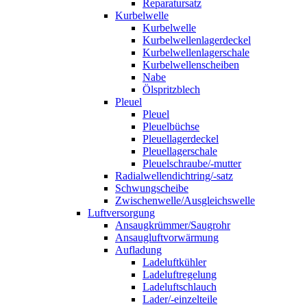
Reparatursatz
Kurbelwelle
Kurbelwelle
Kurbelwellenlagerdeckel
Kurbelwellenlagerschale
Kurbelwellenscheiben
Nabe
Ölspritzblech
Pleuel
Pleuel
Pleuelbüchse
Pleuellagerdeckel
Pleuellagerschale
Pleuelschraube/-mutter
Radialwellendichtring/-satz
Schwungscheibe
Zwischenwelle/Ausgleichswelle
Luftversorgung
Ansaugkrümmer/Saugrohr
Ansaugluftvorwärmung
Aufladung
Ladeluftkühler
Ladeluftregelung
Ladeluftschlauch
Lader/-einzelteile