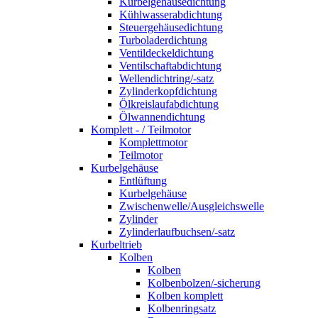
Kurbelgehäusedichtung
Kühlwasserabdichtung
Steuergehäusedichtung
Turboladerdichtung
Ventildeckeldichtung
Ventilschaftabdichtung
Wellendichtring/-satz
Zylinderkopfdichtung
Ölkreislaufabdichtung
Ölwannendichtung
Komplett - / Teilmotor
Komplettmotor
Teilmotor
Kurbelgehäuse
Entlüftung
Kurbelgehäuse
Zwischenwelle/Ausgleichswelle
Zylinder
Zylinderlaufbuchsen/-satz
Kurbeltrieb
Kolben
Kolben
Kolbenbolzen/-sicherung
Kolben komplett
Kolbenringsatz