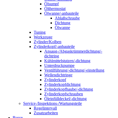
Ölsumpf
Ölthermostat
Ölwanne/-anbauteile
Ablaßschraube
Dichtung
Ölwanne
Tuning
Werkzeuge
Zylinder/Kolben
Zylinderkopf/-anbauteile
Ansaug-/Abgaskrümmerdichtung/-
dichtring
Kühlmittelstutzen/-dichtung
Unterdruckpumpe
Ventilführung/-dichtung/-einstellung
Wellendichtringe
Zylinderkopf
Zylinderkopfdichtung
Zylinderkopfhaube/-dichtung
Zylinderkopfschrauben
Öleinfülldeckel/-dichtung
Service-/Inspektions-/Wartungsteile
Regelintervall
Zusatzarbeiten
Busse