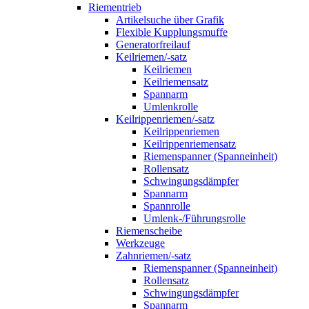
Riementrieb
Artikelsuche über Grafik
Flexible Kupplungsmuffe
Generatorfreilauf
Keilriemen/-satz
Keilriemen
Keilriemensatz
Spannarm
Umlenkrolle
Keilrippenriemen/-satz
Keilrippenriemen
Keilrippenriemensatz
Riemenspanner (Spanneinheit)
Rollensatz
Schwingungsdämpfer
Spannarm
Spannrolle
Umlenk-/Führungsrolle
Riemenscheibe
Werkzeuge
Zahnriemen/-satz
Riemenspanner (Spanneinheit)
Rollensatz
Schwingungsdämpfer
Spannarm