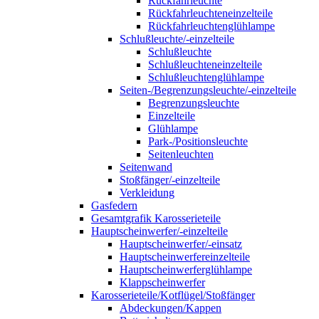
Rückfahrleuchte
Rückfahrleuchteneinzelteile
Rückfahrleuchtenglühlampe
Schlußleuchte/-einzelteile
Schlußleuchte
Schlußleuchteneinzelteile
Schlußleuchtenglühlampe
Seiten-/Begrenzungsleuchte/-einzelteile
Begrenzungsleuchte
Einzelteile
Glühlampe
Park-/Positionsleuchte
Seitenleuchten
Seitenwand
Stoßfänger/-einzelteile
Verkleidung
Gasfedern
Gesamtgrafik Karosserieteile
Hauptscheinwerfer/-einzelteile
Hauptscheinwerfer/-einsatz
Hauptscheinwerfereinzelteile
Hauptscheinwerferglühlampe
Klappscheinwerfer
Karosserieteile/Kotflügel/Stoßfänger
Abdeckungen/Kappen