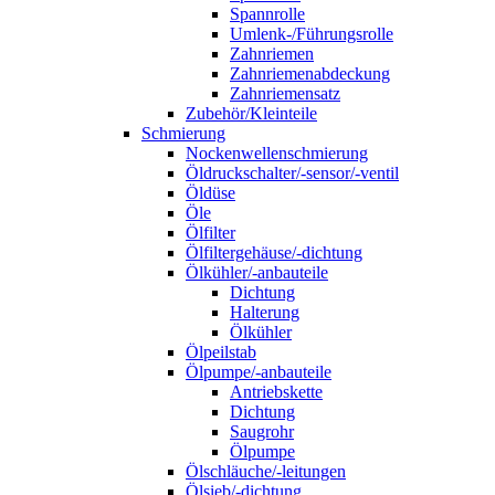
Spannrolle
Umlenk-/Führungsrolle
Zahnriemen
Zahnriemenabdeckung
Zahnriemensatz
Zubehör/Kleinteile
Schmierung
Nockenwellenschmierung
Öldruckschalter/-sensor/-ventil
Öldüse
Öle
Ölfilter
Ölfiltergehäuse/-dichtung
Ölkühler/-anbauteile
Dichtung
Halterung
Ölkühler
Ölpeilstab
Ölpumpe/-anbauteile
Antriebskette
Dichtung
Saugrohr
Ölpumpe
Ölschläuche/-leitungen
Ölsieb/-dichtung