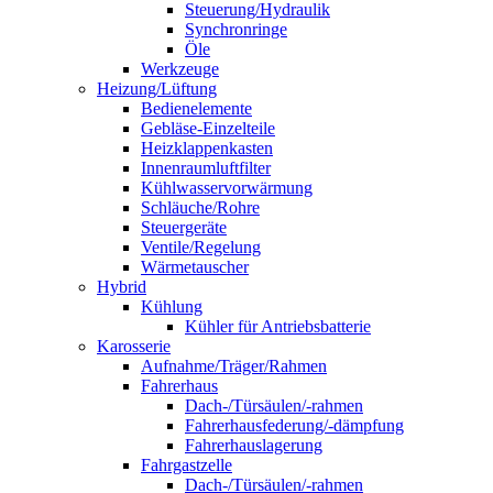
Steuerung/Hydraulik
Synchronringe
Öle
Werkzeuge
Heizung/Lüftung
Bedienelemente
Gebläse-Einzelteile
Heizklappenkasten
Innenraumluftfilter
Kühlwasservorwärmung
Schläuche/Rohre
Steuergeräte
Ventile/Regelung
Wärmetauscher
Hybrid
Kühlung
Kühler für Antriebsbatterie
Karosserie
Aufnahme/Träger/Rahmen
Fahrerhaus
Dach-/Türsäulen/-rahmen
Fahrerhausfederung/-dämpfung
Fahrerhauslagerung
Fahrgastzelle
Dach-/Türsäulen/-rahmen