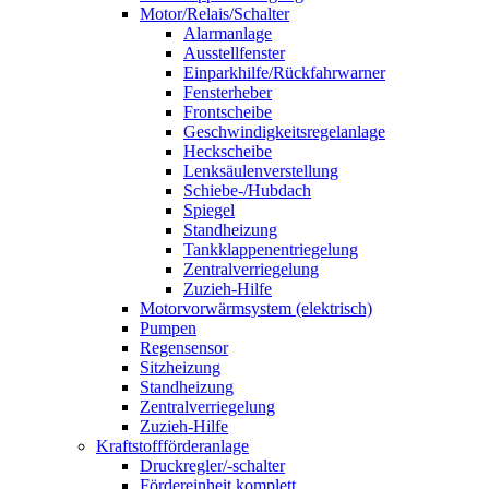
Motor/Relais/Schalter
Alarmanlage
Ausstellfenster
Einparkhilfe/Rückfahrwarner
Fensterheber
Frontscheibe
Geschwindigkeitsregelanlage
Heckscheibe
Lenksäulenverstellung
Schiebe-/Hubdach
Spiegel
Standheizung
Tankklappenentriegelung
Zentralverriegelung
Zuzieh-Hilfe
Motorvorwärmsystem (elektrisch)
Pumpen
Regensensor
Sitzheizung
Standheizung
Zentralverriegelung
Zuzieh-Hilfe
Kraftstoffförderanlage
Druckregler/-schalter
Fördereinheit komplett