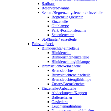
Radhaus
Reserveradwanne
Seiten-/Begrenzungsleuchte/-einzelteile
Begrenzungsleuchte
Einzelteile
Glühlampe
Park-/Positionsleuchte
Seitenleuchten
Stoßfänger/-einzelteile
Fahrzeugheck
Blinkleuchte/-einzelteile
Blinkleuchte
Blinkleuchteneinzelteile
Blinkleuchtenglühlampe
Bremsleuchte/-einzelteile
Bremsleuchte
Bremsleuchteneinzelteile
Bremsleuchtenglühlampe
Zusatz-Bremsleuchte
Einzelteile/Anbauteile
Abdeckungen/Kappen
Batteriehalter
Gasfedern
Leuchtenaufnahme
Nummernschildtafel/-halter