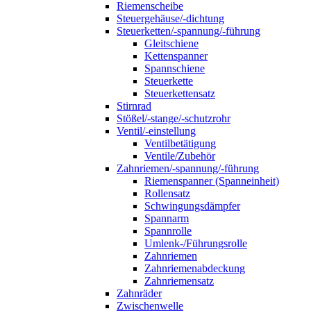
Riemenscheibe
Steuergehäuse/-dichtung
Steuerketten/-spannung/-führung
Gleitschiene
Kettenspanner
Spannschiene
Steuerkette
Steuerkettensatz
Stirnrad
Stößel/-stange/-schutzrohr
Ventil/-einstellung
Ventilbetätigung
Ventile/Zubehör
Zahnriemen/-spannung/-führung
Riemenspanner (Spanneinheit)
Rollensatz
Schwingungsdämpfer
Spannarm
Spannrolle
Umlenk-/Führungsrolle
Zahnriemen
Zahnriemenabdeckung
Zahnriemensatz
Zahnräder
Zwischenwelle