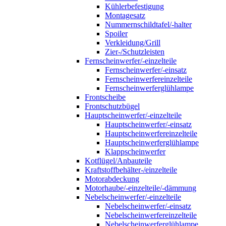
Kühlerbefestigung
Montagesatz
Nummernschildtafel/-halter
Spoiler
Verkleidung/Grill
Zier-/Schutzleisten
Fernscheinwerfer/-einzelteile
Fernscheinwerfer/-einsatz
Fernscheinwerfereinzelteile
Fernscheinwerferglühlampe
Frontscheibe
Frontschutzbügel
Hauptscheinwerfer/-einzelteile
Hauptscheinwerfer/-einsatz
Hauptscheinwerfereinzelteile
Hauptscheinwerferglühlampe
Klappscheinwerfer
Kotflügel/Anbauteile
Kraftstoffbehälter-/einzelteile
Motorabdeckung
Motorhaube/-einzelteile/-dämmung
Nebelscheinwerfer/-einzelteile
Nebelscheinwerfer/-einsatz
Nebelscheinwerfereinzelteile
Nebelscheinwerferglühlampe