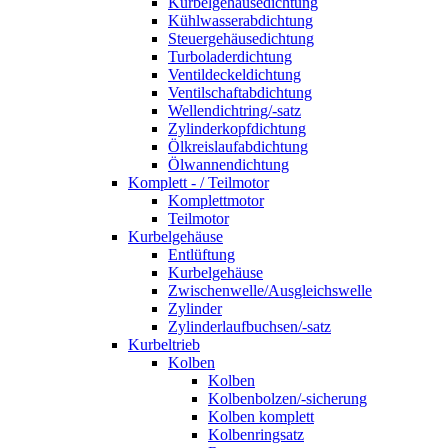
Kurbelgehäusedichtung
Kühlwasserabdichtung
Steuergehäusedichtung
Turboladerdichtung
Ventildeckeldichtung
Ventilschaftabdichtung
Wellendichtring/-satz
Zylinderkopfdichtung
Ölkreislaufabdichtung
Ölwannendichtung
Komplett - / Teilmotor
Komplettmotor
Teilmotor
Kurbelgehäuse
Entlüftung
Kurbelgehäuse
Zwischenwelle/Ausgleichswelle
Zylinder
Zylinderlaufbuchsen/-satz
Kurbeltrieb
Kolben
Kolben
Kolbenbolzen/-sicherung
Kolben komplett
Kolbenringsatz