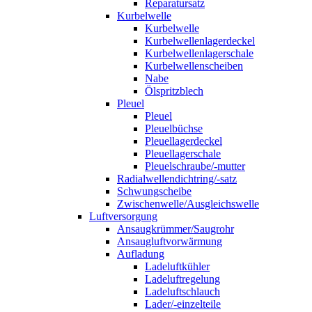
Reparatursatz
Kurbelwelle
Kurbelwelle
Kurbelwellenlagerdeckel
Kurbelwellenlagerschale
Kurbelwellenscheiben
Nabe
Ölspritzblech
Pleuel
Pleuel
Pleuelbüchse
Pleuellagerdeckel
Pleuellagerschale
Pleuelschraube/-mutter
Radialwellendichtring/-satz
Schwungscheibe
Zwischenwelle/Ausgleichswelle
Luftversorgung
Ansaugkrümmer/Saugrohr
Ansaugluftvorwärmung
Aufladung
Ladeluftkühler
Ladeluftregelung
Ladeluftschlauch
Lader/-einzelteile