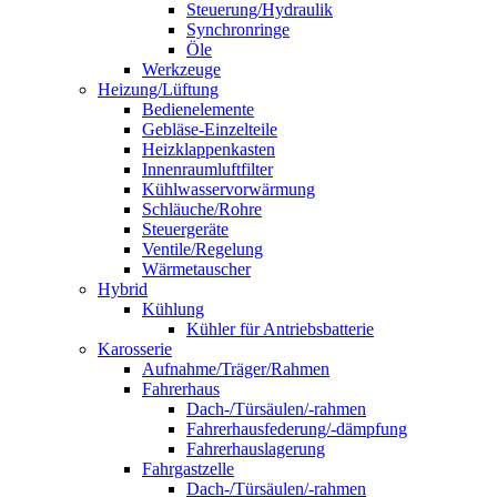
Steuerung/Hydraulik
Synchronringe
Öle
Werkzeuge
Heizung/Lüftung
Bedienelemente
Gebläse-Einzelteile
Heizklappenkasten
Innenraumluftfilter
Kühlwasservorwärmung
Schläuche/Rohre
Steuergeräte
Ventile/Regelung
Wärmetauscher
Hybrid
Kühlung
Kühler für Antriebsbatterie
Karosserie
Aufnahme/Träger/Rahmen
Fahrerhaus
Dach-/Türsäulen/-rahmen
Fahrerhausfederung/-dämpfung
Fahrerhauslagerung
Fahrgastzelle
Dach-/Türsäulen/-rahmen