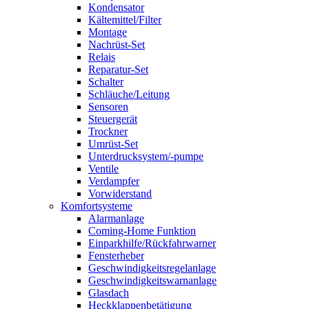
Kondensator
Kältemittel/Filter
Montage
Nachrüst-Set
Relais
Reparatur-Set
Schalter
Schläuche/Leitung
Sensoren
Steuergerät
Trockner
Umrüst-Set
Unterdrucksystem/-pumpe
Ventile
Verdampfer
Vorwiderstand
Komfortsysteme
Alarmanlage
Coming-Home Funktion
Einparkhilfe/Rückfahrwarner
Fensterheber
Geschwindigkeitsregelanlage
Geschwindigkeitswarnanlage
Glasdach
Heckklappenbetätigung