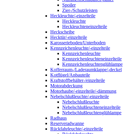
Spoiler
Zier-/Schutzleisten
Heckleuchte/-einzelteile
Heckleuchte
Heckleuchteneinzelteile
Heckscheibe
Hecktür/-einzelteile
Karosserieboden/Unterboden
Kennzeichenleuchte/-einzelteile
Kennzeichenleuchte
Kennzeichenleuchteneinzelteile
Kennzeichenleuchtenglühlampe
Kofferraum-/Laderaumklappe/-deckel
Kotflügel/Anbauteile
Kraftstoffbehälter-/einzelteile
Motorabdeckung
Motorhaube/-einzelteile/-dämmung
Nebelschlußleuchte/-einzelteile
Nebelschlußleuchte
Nebelschlußleuchteneinzelteile
Nebelschlußleuchtenglühlampe
Radhaus
Reserveradwanne
Rückfahrleuchte/-einzelteile