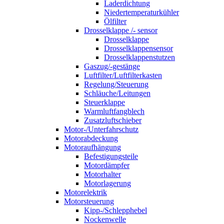
Laderdichtung
Niedertemperaturkühler
Ölfilter
Drosselklappe /- sensor
Drosselklappe
Drosselklappensensor
Drosselklappenstutzen
Gaszug/-gestänge
Luftfilter/Luftfilterkasten
Regelung/Steuerung
Schläuche/Leitungen
Steuerklappe
Warmluftfangblech
Zusatzluftschieber
Motor-/Unterfahrschutz
Motorabdeckung
Motoraufhängung
Befestigungsteile
Motordämpfer
Motorhalter
Motorlagerung
Motorelektrik
Motorsteuerung
Kipp-/Schlepphebel
Nockenwelle