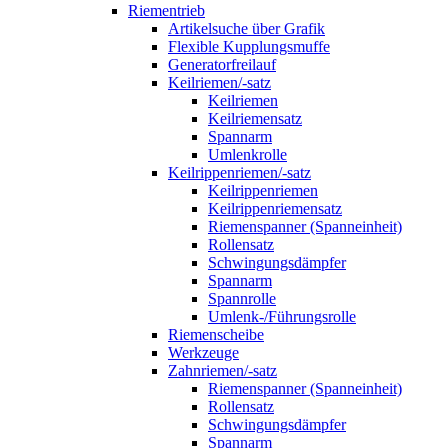
Riementrieb
Artikelsuche über Grafik
Flexible Kupplungsmuffe
Generatorfreilauf
Keilriemen/-satz
Keilriemen
Keilriemensatz
Spannarm
Umlenkrolle
Keilrippenriemen/-satz
Keilrippenriemen
Keilrippenriemensatz
Riemenspanner (Spanneinheit)
Rollensatz
Schwingungsdämpfer
Spannarm
Spannrolle
Umlenk-/Führungsrolle
Riemenscheibe
Werkzeuge
Zahnriemen/-satz
Riemenspanner (Spanneinheit)
Rollensatz
Schwingungsdämpfer
Spannarm