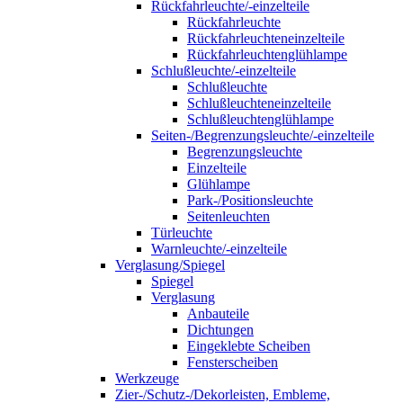
Rückfahrleuchte/-einzelteile
Rückfahrleuchte
Rückfahrleuchteneinzelteile
Rückfahrleuchtenglühlampe
Schlußleuchte/-einzelteile
Schlußleuchte
Schlußleuchteneinzelteile
Schlußleuchtenglühlampe
Seiten-/Begrenzungsleuchte/-einzelteile
Begrenzungsleuchte
Einzelteile
Glühlampe
Park-/Positionsleuchte
Seitenleuchten
Türleuchte
Warnleuchte/-einzelteile
Verglasung/Spiegel
Spiegel
Verglasung
Anbauteile
Dichtungen
Eingeklebte Scheiben
Fensterscheiben
Werkzeuge
Zier-/Schutz-/Dekorleisten, Embleme,