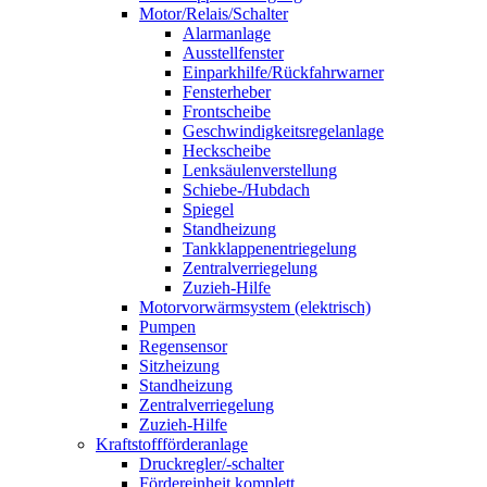
Motor/Relais/Schalter
Alarmanlage
Ausstellfenster
Einparkhilfe/Rückfahrwarner
Fensterheber
Frontscheibe
Geschwindigkeitsregelanlage
Heckscheibe
Lenksäulenverstellung
Schiebe-/Hubdach
Spiegel
Standheizung
Tankklappenentriegelung
Zentralverriegelung
Zuzieh-Hilfe
Motorvorwärmsystem (elektrisch)
Pumpen
Regensensor
Sitzheizung
Standheizung
Zentralverriegelung
Zuzieh-Hilfe
Kraftstoffförderanlage
Druckregler/-schalter
Fördereinheit komplett