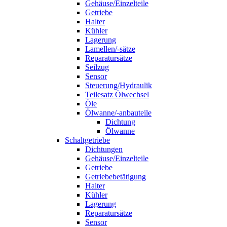
Gehäuse/Einzelteile
Getriebe
Halter
Kühler
Lagerung
Lamellen/-sätze
Reparatursätze
Seilzug
Sensor
Steuerung/Hydraulik
Teilesatz Ölwechsel
Öle
Ölwanne/-anbauteile
Dichtung
Ölwanne
Schaltgetriebe
Dichtungen
Gehäuse/Einzelteile
Getriebe
Getriebebetätigung
Halter
Kühler
Lagerung
Reparatursätze
Sensor