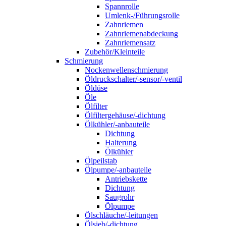
Spannrolle
Umlenk-/Führungsrolle
Zahnriemen
Zahnriemenabdeckung
Zahnriemensatz
Zubehör/Kleinteile
Schmierung
Nockenwellenschmierung
Öldruckschalter/-sensor/-ventil
Öldüse
Öle
Ölfilter
Ölfiltergehäuse/-dichtung
Ölkühler/-anbauteile
Dichtung
Halterung
Ölkühler
Ölpeilstab
Ölpumpe/-anbauteile
Antriebskette
Dichtung
Saugrohr
Ölpumpe
Ölschläuche/-leitungen
Ölsieb/-dichtung