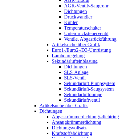
AGR-Modul
AGR-Ventil/-Saugrohr
Dichtungen
Druckwandler
Kühler
Temperaturschalter
Unterdrucksteuerventil
Ventile, Abgasrückführung
Artikelsuche über Grafik
Euro1-/Euro2-/D3-Umrüstung
Lambdaregelung
Sekundärlufteinblasung
Dichtungen
SLS-Anlage
SLS-Ventil
Sekundärluft-Pumpsystem
Sekundärluft-Saugsystem
Sekundärluftpumpe
Sekundärluftventil
Artikelsuche über Grafik
Dichtungen
Abgaskrümmerdichtung/-dichtring
Ansaugkrümmerdichtung
Dichtungsvollsatz
Kraftstoffabdichtung