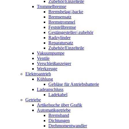
Zubehör/Einzelteile
Trommelbremse
Bremsbelag/-backe
Bremsensatz
Bremstrommel
Feststellbremse
Gestängesteller/-zubehör
Radzylinder
Reparatursatz
Zubehör/Einzelteile
Vakuumpumpe
Ventile
Verschleißanzeiger
Werkzeuge
Elektroantrieb
Kühlung
Gebläse für Antriebsbatterie
Ladeanschluss
Ladekabel
Getriebe
Artikelsuche über Grafik
Automatikgetriebe
Bremsband
Dichtungen
Drehmomentwandler