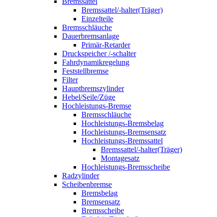
Bremssattel
Bremssattel/-halter(Träger)
Einzelteile
Bremsschläuche
Dauerbremsanlage
Primär-Retarder
Druckspeicher /-schalter
Fahrdynamikregelung
Feststellbremse
Filter
Hauptbremszylinder
Hebel/Seile/Züge
Hochleistungs-Bremse
Bremsschläuche
Hochleistungs-Bremsbelag
Hochleistungs-Bremsensatz
Hochleistungs-Bremssattel
Bremssattel/-halter(Träger)
Montagesatz
Hochleistungs-Bremsscheibe
Radzylinder
Scheibenbremse
Bremsbelag
Bremsensatz
Bremsscheibe