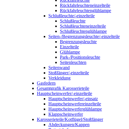
Rückfahrleuchte
Rückfahrleuchteneinzelteile
Rückfahrleuchtenglühlampe
Schlußleuchte/-einzelteile
Schlußleuchte
Schlußleuchteneinzelteile
Schlußleuchtenglühlampe
Seiten-/Begrenzungsleuchte/-einzelteile
Begrenzungsleuchte
Einzelteile
Glühlampe
Park-/Positionsleuchte
Seitenleuchten
Seitenwand
Stoßfänger/-einzelteile
Verkleidung
Gasfedern
Gesamtgrafik Karosserieteile
Hauptscheinwerfer/-einzelteile
Hauptscheinwerfer/-einsatz
Hauptscheinwerfereinzelteile
Hauptscheinwerferglühlampe
Klappscheinwerfer
Karosserieteile/Kotflügel/Stoßfänger
Abdeckungen/Kappen