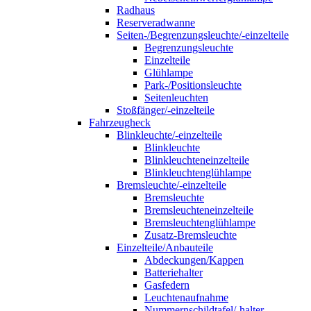
Radhaus
Reserveradwanne
Seiten-/Begrenzungsleuchte/-einzelteile
Begrenzungsleuchte
Einzelteile
Glühlampe
Park-/Positionsleuchte
Seitenleuchten
Stoßfänger/-einzelteile
Fahrzeugheck
Blinkleuchte/-einzelteile
Blinkleuchte
Blinkleuchteneinzelteile
Blinkleuchtenglühlampe
Bremsleuchte/-einzelteile
Bremsleuchte
Bremsleuchteneinzelteile
Bremsleuchtenglühlampe
Zusatz-Bremsleuchte
Einzelteile/Anbauteile
Abdeckungen/Kappen
Batteriehalter
Gasfedern
Leuchtenaufnahme
Nummernschildtafel/-halter