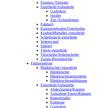
Einstieg-/Türholm
Einzelteile/Anbauteile
Gasfedern
Spoiler
Zier-/Schutzleisten
Faltdach
Karosserieboden/Unterboden
Kraftstoffbehälter-/einzelteile
Schiebedach/-einzelteile
Seitenwand
Spiegel
Türen/-einzelteile
Türscheibe/Seitenscheibe
Zusatz-Bremsleuchte
Fahrzeugfront
Blinkleuchte/-einzelteile
Blinkleuchte
Blinkleuchteneinzelteile
Blinkleuchtenglühlampe
Einzelteile/Anbauteile
Abdeckungen/Kappen
Aufnahme/Träger/Rahmen
Batteriehalter
Embleme
Gasfedern