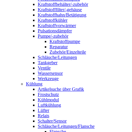
Kraftstoffbehälter/-zubehör
Kraftstofffilter/-gehäuse
Kraftstoffhahn/Betätigung
Kraftstoffkühler
Kraftstoffvorwärmer
Pulsationsdämpfer
Pumpe/-zubehör
Kraftstoffpumpe
Reparatur
Zubehör/Einzelteile
Schläuche/Leitungen
Tankgeber
Ventile
Wassersensor
Werkzeuge
Kühlung
Artikelsuche über Grafik
Frostschutz
Kühlmodul
Luftkühlung
Lüfter
Relais
Schalter/Sensor
Schläuche/Leitungen/Flansche
Flansche