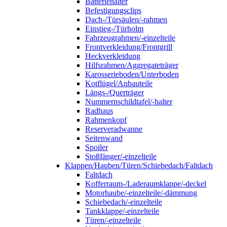
Batteriehalter
Befestigungsclips
Dach-/Türsäulen/-rahmen
Einstieg-/Türholm
Fahrzeugrahmen/-einzelteile
Frontverkleidung/Frontgrill
Heckverkleidung
Hilfsrahmen/Aggregateträger
Karosserieboden/Unterboden
Kotflügel/Anbauteile
Längs-/Querträger
Nummernschildtafel/-halter
Radhaus
Rahmenkopf
Reserveradwanne
Seitenwand
Spoiler
Stoßfänger/-einzelteile
Klappen/Hauben/Türen/Schiebedach/Faltdach
Faltdach
Kofferraum-/Laderaumklappe/-deckel
Motorhaube/-einzelteile/-dämmung
Schiebedach/-einzelteile
Tankklappe/-einzelteile
Türen/-einzelteile