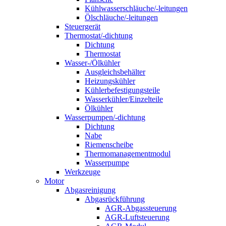
Kühlwasserschläuche/-leitungen
Ölschläuche/-leitungen
Steuergerät
Thermostat/-dichtung
Dichtung
Thermostat
Wasser-/Ölkühler
Ausgleichsbehälter
Heizungskühler
Kühlerbefestigungsteile
Wasserkühler/Einzelteile
Ölkühler
Wasserpumpen/-dichtung
Dichtung
Nabe
Riemenscheibe
Thermomanagementmodul
Wasserpumpe
Werkzeuge
Motor
Abgasreinigung
Abgasrückführung
AGR-Abgassteuerung
AGR-Luftsteuerung