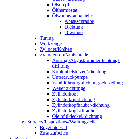
Ölsumpf
Ölthermostat
Ölwanne/-anbauteile
Ablaßschraube
Dichtung
Ölwanne
Tuning
Werkzeuge
Zylinder/Kolben
Zylinderkopf/-anbauteile
Ansaug-/Abgaskrümmerdichtung/-
dichtring
Kühlmittelstutzen/-dichtung
Unterdruckpumpe
Ventilführung/-dichtung/-einstellung
Wellendichtringe
Zylinderkopf
Zylinderkopfdichtung
Zylinderkopfhaube/-dichtung
Zylinderkopfschrauben
Öleinfülldeckel/-dichtung
Service-/Inspektions-/Wartungsteile
Regelintervall
Zusatzarbeiten
Busse