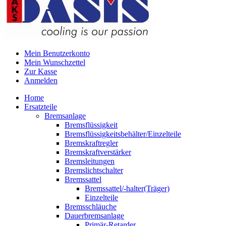
Mein Benutzerkonto
Mein Wunschzettel
Zur Kasse
Anmelden
Home
Ersatzteile
Bremsanlage
Bremsflüssigkeit
Bremsflüssigkeitsbehälter/Einzelteile
Bremskraftregler
Bremskraftverstärker
Bremsleitungen
Bremslichtschalter
Bremssattel
Bremssattel/-halter(Träger)
Einzelteile
Bremsschläuche
Dauerbremsanlage
Primär-Retarder