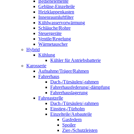
Bedienelemente
Gebläse-Einzelteile
Heizklappenkasten
Innenraumluftfilter
Kühlwasservorwärmung
Schläuche/Rohre
Steuergeräte
Ventile/Regelung
Wärmetauscher
Hybrid
Kühlung
Kühler für Antriebsbatterie
Karosserie
Aufnahme/Träger/Rahmen
Fahrerhaus
Dach-/Türsäulen/-rahmen
Fahrerhausfederung/-dämpfung
Fahrerhauslagerung
Fahrgastzelle
Dach-/Türsäulen/-rahmen
Einstieg-/Türholm
Einzelteile/Anbauteile
Gasfedern
Spoiler
Zier-/Schutzleisten