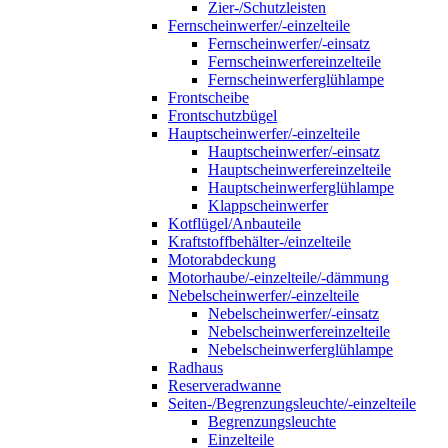
Zier-/Schutzleisten
Fernscheinwerfer/-einzelteile
Fernscheinwerfer/-einsatz
Fernscheinwerfereinzelteile
Fernscheinwerferglühlampe
Frontscheibe
Frontschutzbügel
Hauptscheinwerfer/-einzelteile
Hauptscheinwerfer/-einsatz
Hauptscheinwerfereinzelteile
Hauptscheinwerferglühlampe
Klappscheinwerfer
Kotflügel/Anbauteile
Kraftstoffbehälter-/einzelteile
Motorabdeckung
Motorhaube/-einzelteile/-dämmung
Nebelscheinwerfer/-einzelteile
Nebelscheinwerfer/-einsatz
Nebelscheinwerfereinzelteile
Nebelscheinwerferglühlampe
Radhaus
Reserveradwanne
Seiten-/Begrenzungsleuchte/-einzelteile
Begrenzungsleuchte
Einzelteile