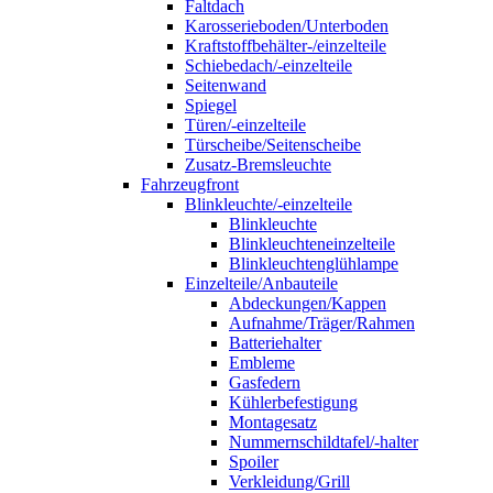
Faltdach
Karosserieboden/Unterboden
Kraftstoffbehälter-/einzelteile
Schiebedach/-einzelteile
Seitenwand
Spiegel
Türen/-einzelteile
Türscheibe/Seitenscheibe
Zusatz-Bremsleuchte
Fahrzeugfront
Blinkleuchte/-einzelteile
Blinkleuchte
Blinkleuchteneinzelteile
Blinkleuchtenglühlampe
Einzelteile/Anbauteile
Abdeckungen/Kappen
Aufnahme/Träger/Rahmen
Batteriehalter
Embleme
Gasfedern
Kühlerbefestigung
Montagesatz
Nummernschildtafel/-halter
Spoiler
Verkleidung/Grill