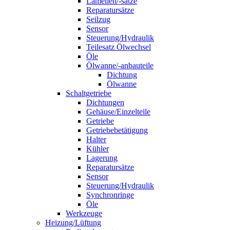
Lamellen/-sätze
Reparatursätze
Seilzug
Sensor
Steuerung/Hydraulik
Teilesatz Ölwechsel
Öle
Ölwanne/-anbauteile
Dichtung
Ölwanne
Schaltgetriebe
Dichtungen
Gehäuse/Einzelteile
Getriebe
Getriebebetätigung
Halter
Kühler
Lagerung
Reparatursätze
Sensor
Steuerung/Hydraulik
Synchronringe
Öle
Werkzeuge
Heizung/Lüftung