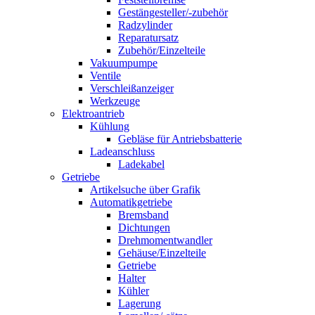
Gestängesteller/-zubehör
Radzylinder
Reparatursatz
Zubehör/Einzelteile
Vakuumpumpe
Ventile
Verschleißanzeiger
Werkzeuge
Elektroantrieb
Kühlung
Gebläse für Antriebsbatterie
Ladeanschluss
Ladekabel
Getriebe
Artikelsuche über Grafik
Automatikgetriebe
Bremsband
Dichtungen
Drehmomentwandler
Gehäuse/Einzelteile
Getriebe
Halter
Kühler
Lagerung