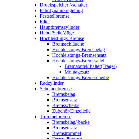
Druckspeicher /-schalter
Fahrdynamikregelung
Feststellbremse
Filter
Hauptbremszylinder
Hebel/Seile/Züge
Hochleistungs-Bremse
Bremsschläuche
Hochleistungs-Bremsbelag
Hochleistungs-Bremsensatz
Hochleistungs-Bremssattel
Bremssattel/-halter(Träger)
Montagesatz
Hochleistungs-Bremsscheibe
Radzylinder
Scheibenbremse
Bremsbelag
Bremsensatz
Bremsscheibe
Zubehör/Einzelteile
Trommelbremse
Bremsbelag/-backe
Bremsensatz
Bremstrommel
Feststellbremse