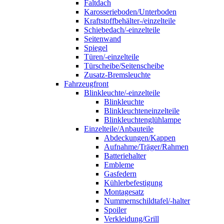
Faltdach
Karosserieboden/Unterboden
Kraftstoffbehälter-/einzelteile
Schiebedach/-einzelteile
Seitenwand
Spiegel
Türen/-einzelteile
Türscheibe/Seitenscheibe
Zusatz-Bremsleuchte
Fahrzeugfront
Blinkleuchte/-einzelteile
Blinkleuchte
Blinkleuchteneinzelteile
Blinkleuchtenglühlampe
Einzelteile/Anbauteile
Abdeckungen/Kappen
Aufnahme/Träger/Rahmen
Batteriehalter
Embleme
Gasfedern
Kühlerbefestigung
Montagesatz
Nummernschildtafel/-halter
Spoiler
Verkleidung/Grill