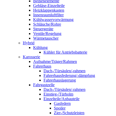
Bedienelemente
Gebläse-Einzelteile
Heizklappenkasten
Innenraumluftfilter
Kühlwasservorwärmung
Schläuche/Rohre
Steuergeräte
Ventile/Regelung
Wärmetauscher
Hybrid
Kühlung
Kühler für Antriebsbatterie
Karosserie
Aufnahme/Träger/Rahmen
Fahrerhaus
Dach-/Türsäulen/-rahmen
Fahrerhausfederung/-dämpfung
Fahrerhauslagerung
Fahrgastzelle
Dach-/Türsäulen/-rahmen
Einstieg-/Türholm
Einzelteile/Anbauteile
Gasfedern
Spoiler
Zier-/Schutzleisten