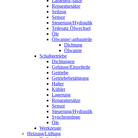
Lamellen/-sätze
Reparatursätze
Seilzug
Sensor
Steuerung/Hydraulik
Teilesatz Ölwechsel
Öle
Ölwanne/-anbauteile
Dichtung
Ölwanne
Schaltgetriebe
Dichtungen
Gehäuse/Einzelteile
Getriebe
Getriebebetätigung
Halter
Kühler
Lagerung
Reparatursätze
Sensor
Steuerung/Hydraulik
Synchronringe
Öle
Werkzeuge
Heizung/Lüftung