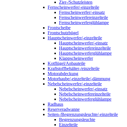
Zier-/Schutzleisten
Fernscheinwerfer/-einzelteile
Fernscheinwerfer/-einsatz
Fernscheinwerfereinzelteile
Fernscheinwerferglühlampe
Frontscheibe
Frontschutzbügel
Hauptscheinwerfer/-einzelteile
Hauptscheinwerfer/-einsatz
Hauptscheinwerfereinzelteile
Hauptscheinwerferglühlampe
Klappscheinwerfer
Kotflügel/Anbauteile
Kraftstoffbehälter-/einzelteile
Motorabdeckung
Motorhaube/-einzelteile/-dämmung
Nebelscheinwerfer/-einzelteile
Nebelscheinwerfer/-einsatz
Nebelscheinwerfereinzelteile
Nebelscheinwerferglühlampe
Radhaus
Reserveradwanne
Seiten-/Begrenzungsleuchte/-einzelteile
Begrenzungsleuchte
Einzelteile