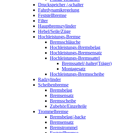
Druckspeicher /-schalter
Fahrdynamikregelung
Feststellbremse
Filter
Hauptbremszylinder
Hebel/Seile/Züge
Hochleistungs-Bremse
Bremsschläuche
Hochleistungs-Bremsbelag
Hochleistungs-Bremsensatz
Hochleistungs-Bremssattel
Bremssattel/-halter(Träger)
Montagesatz
Hochleistungs-Bremsscheibe
Radzylinder
Scheibenbremse
Bremsbelag
Bremsensatz
Bremsscheibe
Zubehör/Einzelteile
Trommelbremse
Bremsbelag/-backe
Bremsensatz
Bremstrommel
Feststellbremse