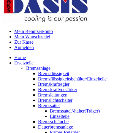
Mein Benutzerkonto
Mein Wunschzettel
Zur Kasse
Anmelden
Home
Ersatzteile
Bremsanlage
Bremsflüssigkeit
Bremsflüssigkeitsbehälter/Einzelteile
Bremskraftregler
Bremskraftverstärker
Bremsleitungen
Bremslichtschalter
Bremssattel
Bremssattel/-halter(Träger)
Einzelteile
Bremsschläuche
Dauerbremsanlage
Primär-Retarder