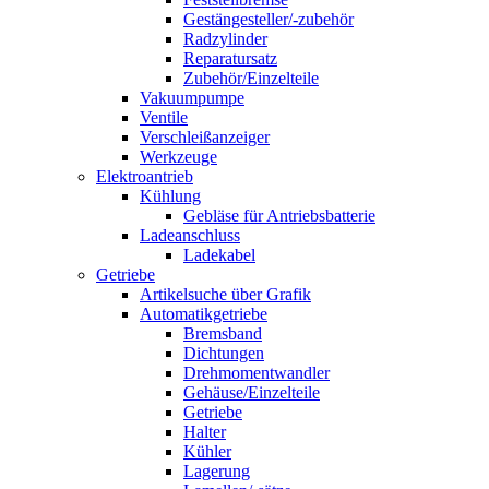
Gestängesteller/-zubehör
Radzylinder
Reparatursatz
Zubehör/Einzelteile
Vakuumpumpe
Ventile
Verschleißanzeiger
Werkzeuge
Elektroantrieb
Kühlung
Gebläse für Antriebsbatterie
Ladeanschluss
Ladekabel
Getriebe
Artikelsuche über Grafik
Automatikgetriebe
Bremsband
Dichtungen
Drehmomentwandler
Gehäuse/Einzelteile
Getriebe
Halter
Kühler
Lagerung