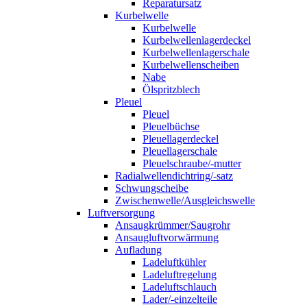
Reparatursatz
Kurbelwelle
Kurbelwelle
Kurbelwellenlagerdeckel
Kurbelwellenlagerschale
Kurbelwellenscheiben
Nabe
Ölspritzblech
Pleuel
Pleuel
Pleuelbüchse
Pleuellagerdeckel
Pleuellagerschale
Pleuelschraube/-mutter
Radialwellendichtring/-satz
Schwungscheibe
Zwischenwelle/Ausgleichswelle
Luftversorgung
Ansaugkrümmer/Saugrohr
Ansaugluftvorwärmung
Aufladung
Ladeluftkühler
Ladeluftregelung
Ladeluftschlauch
Lader/-einzelteile