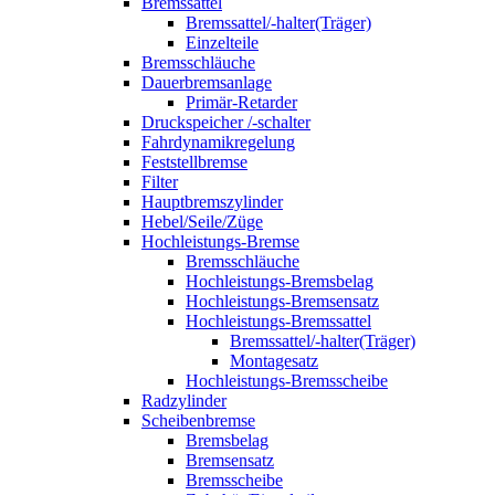
Bremssattel
Bremssattel/-halter(Träger)
Einzelteile
Bremsschläuche
Dauerbremsanlage
Primär-Retarder
Druckspeicher /-schalter
Fahrdynamikregelung
Feststellbremse
Filter
Hauptbremszylinder
Hebel/Seile/Züge
Hochleistungs-Bremse
Bremsschläuche
Hochleistungs-Bremsbelag
Hochleistungs-Bremsensatz
Hochleistungs-Bremssattel
Bremssattel/-halter(Träger)
Montagesatz
Hochleistungs-Bremsscheibe
Radzylinder
Scheibenbremse
Bremsbelag
Bremsensatz
Bremsscheibe