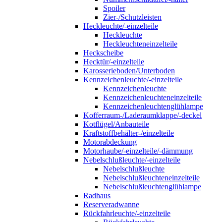
Spoiler
Zier-/Schutzleisten
Heckleuchte/-einzelteile
Heckleuchte
Heckleuchteneinzelteile
Heckscheibe
Hecktür/-einzelteile
Karosserieboden/Unterboden
Kennzeichenleuchte/-einzelteile
Kennzeichenleuchte
Kennzeichenleuchteneinzelteile
Kennzeichenleuchtenglühlampe
Kofferraum-/Laderaumklappe/-deckel
Kotflügel/Anbauteile
Kraftstoffbehälter-/einzelteile
Motorabdeckung
Motorhaube/-einzelteile/-dämmung
Nebelschlußleuchte/-einzelteile
Nebelschlußleuchte
Nebelschlußleuchteneinzelteile
Nebelschlußleuchtenglühlampe
Radhaus
Reserveradwanne
Rückfahrleuchte/-einzelteile