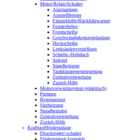
Motor/Relais/Schalter
Alarmanlage
Ausstellfenster
Einparkhilfe/Rückfahrwarner
Fensterheber
Frontscheibe
Geschwindigkeitsregelanlage
Heckscheibe
Lenksäulenverstellung
Schiebe-/Hubdach
Spiegel
Standheizung
Tankklappenentriegelung
Zentralverriegelung
Zuzieh-Hilfe
Motorvorwärmsystem (elektrisch)
Pumpen
Regensensor
Sitzheizung
Standheizung
Zentralverriegelung
Zuzieh-Hilfe
Kraftstoffförderanlage
Druckregler/-schalter
Fördereinheit komplett