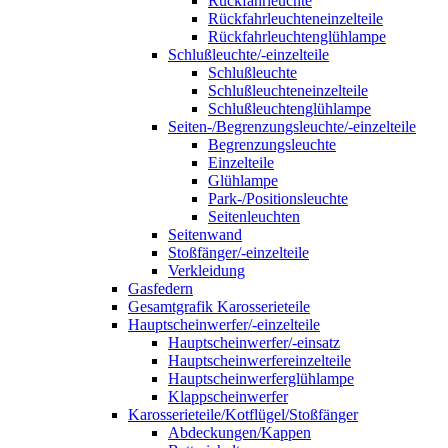
Rückfahrleuchte
Rückfahrleuchteneinzelteile
Rückfahrleuchtenglühlampe
Schlußleuchte/-einzelteile
Schlußleuchte
Schlußleuchteneinzelteile
Schlußleuchtenglühlampe
Seiten-/Begrenzungsleuchte/-einzelteile
Begrenzungsleuchte
Einzelteile
Glühlampe
Park-/Positionsleuchte
Seitenleuchten
Seitenwand
Stoßfänger/-einzelteile
Verkleidung
Gasfedern
Gesamtgrafik Karosserieteile
Hauptscheinwerfer/-einzelteile
Hauptscheinwerfer/-einsatz
Hauptscheinwerfereinzelteile
Hauptscheinwerferglühlampe
Klappscheinwerfer
Karosserieteile/Kotflügel/Stoßfänger
Abdeckungen/Kappen