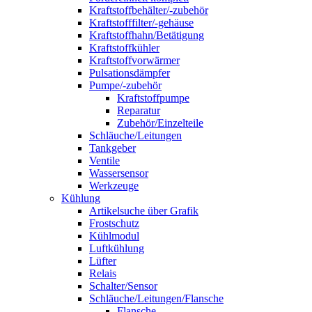
Kraftstoffbehälter/-zubehör
Kraftstofffilter/-gehäuse
Kraftstoffhahn/Betätigung
Kraftstoffkühler
Kraftstoffvorwärmer
Pulsationsdämpfer
Pumpe/-zubehör
Kraftstoffpumpe
Reparatur
Zubehör/Einzelteile
Schläuche/Leitungen
Tankgeber
Ventile
Wassersensor
Werkzeuge
Kühlung
Artikelsuche über Grafik
Frostschutz
Kühlmodul
Luftkühlung
Lüfter
Relais
Schalter/Sensor
Schläuche/Leitungen/Flansche
Flansche