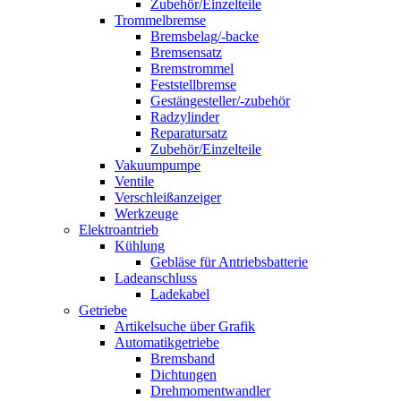
Zubehör/Einzelteile
Trommelbremse
Bremsbelag/-backe
Bremsensatz
Bremstrommel
Feststellbremse
Gestängesteller/-zubehör
Radzylinder
Reparatursatz
Zubehör/Einzelteile
Vakuumpumpe
Ventile
Verschleißanzeiger
Werkzeuge
Elektroantrieb
Kühlung
Gebläse für Antriebsbatterie
Ladeanschluss
Ladekabel
Getriebe
Artikelsuche über Grafik
Automatikgetriebe
Bremsband
Dichtungen
Drehmomentwandler