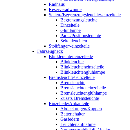
Radhaus
Reserveradwanne
Seiten-/Begrenzungsleuchte/-einzelteile
Begrenzungsleuchte
Einzelteile
Glühlampe
Park-/Positionsleuchte
Seitenleuchten
Stoßfänger/-einzelteile
Fahrzeugheck
Blinkleuchte/-einzelteile
Blinkleuchte
Blinkleuchteneinzelteile
Blinkleuchtenglühlampe
Bremsleuchte/-einzelteile
Bremsleuchte
Bremsleuchteneinzelteile
Bremsleuchtenglühlampe
Zusatz-Bremsleuchte
Einzelteile/Anbauteile
Abdeckungen/Kappen
Batteriehalter
Gasfedern
Leuchtenaufnahme
Nummernschildtafel/-halter