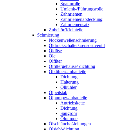
Spannrolle
Umlenk-/Führungsrolle
Zahnriemen
Zahnriemenabdeckung
Zahnriemensatz
Zubehör/Kleinteile
Schmierung
Nockenwellenschmierung
Öldruckschalter/-sensor/-ventil
Öldüse
Öle
Ölfilter
Ölfiltergehäuse/-dichtung
Ölkühler/-anbauteile
Dichtung
Halterung
Ölkühler
Ölpeilstab
Ölpumpe/-anbauteile
Antriebskette
Dichtung
Saugrohr
Ölpumpe
Ölschläuche/-leitungen
Ölsieb/-dichtung