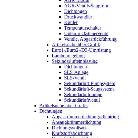
AGR-Modul
AGR-Ventil/-Saugrohr
Dichtungen
Druckwandler
Kühler
Temperaturschalter
Unterdrucksteuerventil
Ventile, Abgasrückführung
Artikelsuche über Grafik
Euro1-/Euro2-/D3-Umrüstung
Lambdaregelung
Sekundärlufteinblasung
Dichtungen
SLS-Anlage
SLS-Ventil
Sekundärluft-Pumpsystem
Sekundärluft-Saugsystem
Sekundärluftpumpe
Sekundärluftventil
Artikelsuche über Grafik
Dichtungen
Abgaskrümmerdichtung/-dichtring
Ansaugkrümmerdichtung
Dichtungsvollsatz
Kraftstoffabdichtung