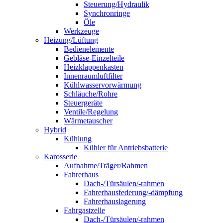
Steuerung/Hydraulik
Synchronringe
Öle
Werkzeuge
Heizung/Lüftung
Bedienelemente
Gebläse-Einzelteile
Heizklappenkasten
Innenraumluftfilter
Kühlwasservorwärmung
Schläuche/Rohre
Steuergeräte
Ventile/Regelung
Wärmetauscher
Hybrid
Kühlung
Kühler für Antriebsbatterie
Karosserie
Aufnahme/Träger/Rahmen
Fahrerhaus
Dach-/Türsäulen/-rahmen
Fahrerhausfederung/-dämpfung
Fahrerhauslagerung
Fahrgastzelle
Dach-/Türsäulen/-rahmen