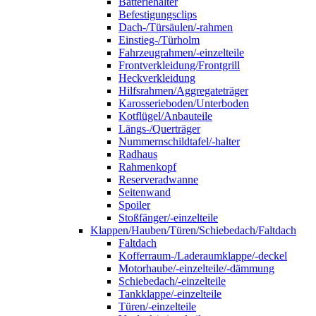
Batteriehalter
Befestigungsclips
Dach-/Türsäulen/-rahmen
Einstieg-/Türholm
Fahrzeugrahmen/-einzelteile
Frontverkleidung/Frontgrill
Heckverkleidung
Hilfsrahmen/Aggregateträger
Karosserieboden/Unterboden
Kotflügel/Anbauteile
Längs-/Querträger
Nummernschildtafel/-halter
Radhaus
Rahmenkopf
Reserveradwanne
Seitenwand
Spoiler
Stoßfänger/-einzelteile
Klappen/Hauben/Türen/Schiebedach/Faltdach
Faltdach
Kofferraum-/Laderaumklappe/-deckel
Motorhaube/-einzelteile/-dämmung
Schiebedach/-einzelteile
Tankklappe/-einzelteile
Türen/-einzelteile