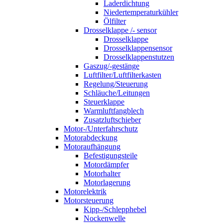
Laderdichtung
Niedertemperaturkühler
Ölfilter
Drosselklappe /- sensor
Drosselklappe
Drosselklappensensor
Drosselklappenstutzen
Gaszug/-gestänge
Luftfilter/Luftfilterkasten
Regelung/Steuerung
Schläuche/Leitungen
Steuerklappe
Warmluftfangblech
Zusatzluftschieber
Motor-/Unterfahrschutz
Motorabdeckung
Motoraufhängung
Befestigungsteile
Motordämpfer
Motorhalter
Motorlagerung
Motorelektrik
Motorsteuerung
Kipp-/Schlepphebel
Nockenwelle