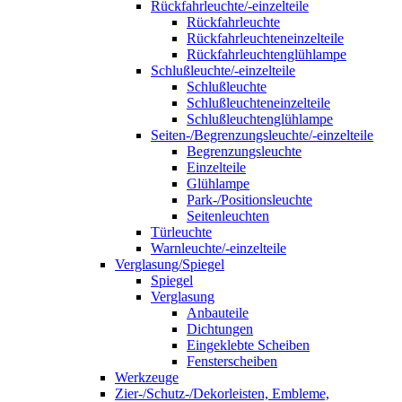
Rückfahrleuchte/-einzelteile
Rückfahrleuchte
Rückfahrleuchteneinzelteile
Rückfahrleuchtenglühlampe
Schlußleuchte/-einzelteile
Schlußleuchte
Schlußleuchteneinzelteile
Schlußleuchtenglühlampe
Seiten-/Begrenzungsleuchte/-einzelteile
Begrenzungsleuchte
Einzelteile
Glühlampe
Park-/Positionsleuchte
Seitenleuchten
Türleuchte
Warnleuchte/-einzelteile
Verglasung/Spiegel
Spiegel
Verglasung
Anbauteile
Dichtungen
Eingeklebte Scheiben
Fensterscheiben
Werkzeuge
Zier-/Schutz-/Dekorleisten, Embleme,