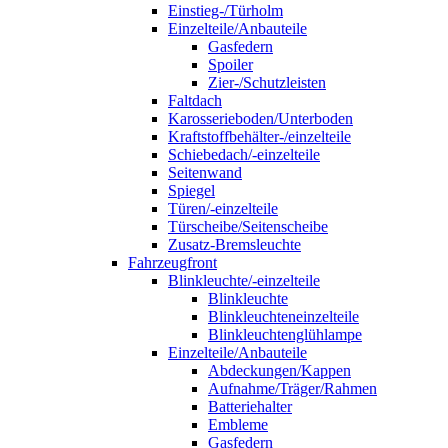
Einstieg-/Türholm
Einzelteile/Anbauteile
Gasfedern
Spoiler
Zier-/Schutzleisten
Faltdach
Karosserieboden/Unterboden
Kraftstoffbehälter-/einzelteile
Schiebedach/-einzelteile
Seitenwand
Spiegel
Türen/-einzelteile
Türscheibe/Seitenscheibe
Zusatz-Bremsleuchte
Fahrzeugfront
Blinkleuchte/-einzelteile
Blinkleuchte
Blinkleuchteneinzelteile
Blinkleuchtenglühlampe
Einzelteile/Anbauteile
Abdeckungen/Kappen
Aufnahme/Träger/Rahmen
Batteriehalter
Embleme
Gasfedern