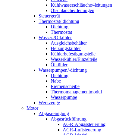
Kühlwasserschläuche/-leitungen
Ölschläuche/-leitungen
Steuergerät
Thermostat/-dichtung
Dichtung
Thermostat
Wasser-/Ölkühler
Ausgleichsbehälter
Heizungskühler
Kühlerbefestigungsteile
Wasserkühler/Einzelteile
Ölkühler
Wasserpumpen/-dichtung
Dichtung
Nabe
Riemenscheibe
Thermomanagementmodul
Wasserpumpe
Werkzeuge
Motor
Abgasreinigung
Abgasrückführung
AGR-Abgassteuerung
AGR-Luftsteuerung