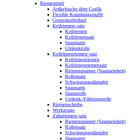
Riementrieb
Artikelsuche über Grafik
Flexible Kupplungsmuffe
Generatorfreilauf
Keilriemen/-satz
Keilriemen
Keilriemensatz
Spannarm
Umlenkrolle
Keilrippenriemen/-satz
Keilrippenriemen
Keilrippenriemensatz
Riemenspanner (Spanneinheit)
Rollensatz
Schwingungsdämpfer
Spannarm
Spannrolle
Umlenk-/Führungsrolle
Riemenscheibe
Werkzeuge
Zahnriemen/-satz
Riemenspanner (Spanneinheit)
Rollensatz
Schwingungsdämpfer
Spannarm