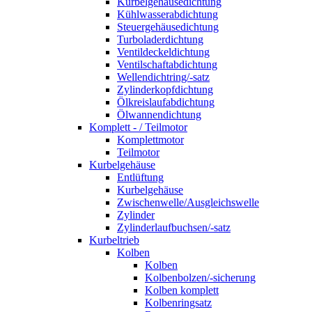
Kurbelgehäusedichtung
Kühlwasserabdichtung
Steuergehäusedichtung
Turboladerdichtung
Ventildeckeldichtung
Ventilschaftabdichtung
Wellendichtring/-satz
Zylinderkopfdichtung
Ölkreislaufabdichtung
Ölwannendichtung
Komplett - / Teilmotor
Komplettmotor
Teilmotor
Kurbelgehäuse
Entlüftung
Kurbelgehäuse
Zwischenwelle/Ausgleichswelle
Zylinder
Zylinderlaufbuchsen/-satz
Kurbeltrieb
Kolben
Kolben
Kolbenbolzen/-sicherung
Kolben komplett
Kolbenringsatz