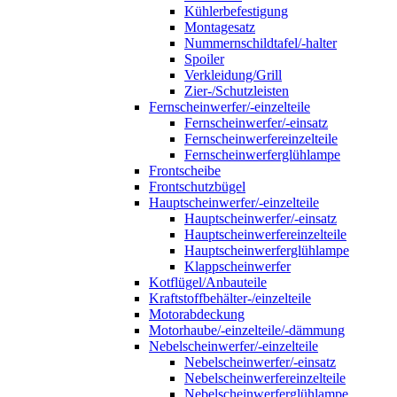
Kühlerbefestigung
Montagesatz
Nummernschildtafel/-halter
Spoiler
Verkleidung/Grill
Zier-/Schutzleisten
Fernscheinwerfer/-einzelteile
Fernscheinwerfer/-einsatz
Fernscheinwerfereinzelteile
Fernscheinwerferglühlampe
Frontscheibe
Frontschutzbügel
Hauptscheinwerfer/-einzelteile
Hauptscheinwerfer/-einsatz
Hauptscheinwerfereinzelteile
Hauptscheinwerferglühlampe
Klappscheinwerfer
Kotflügel/Anbauteile
Kraftstoffbehälter-/einzelteile
Motorabdeckung
Motorhaube/-einzelteile/-dämmung
Nebelscheinwerfer/-einzelteile
Nebelscheinwerfer/-einsatz
Nebelscheinwerfereinzelteile
Nebelscheinwerferglühlampe