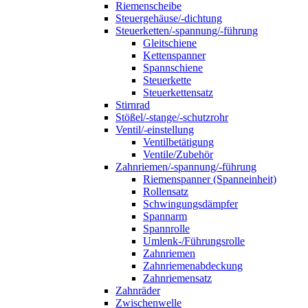
Riemenscheibe
Steuergehäuse/-dichtung
Steuerketten/-spannung/-führung
Gleitschiene
Kettenspanner
Spannschiene
Steuerkette
Steuerkettensatz
Stirnrad
Stößel/-stange/-schutzrohr
Ventil/-einstellung
Ventilbetätigung
Ventile/Zubehör
Zahnriemen/-spannung/-führung
Riemenspanner (Spanneinheit)
Rollensatz
Schwingungsdämpfer
Spannarm
Spannrolle
Umlenk-/Führungsrolle
Zahnriemen
Zahnriemenabdeckung
Zahnriemensatz
Zahnräder
Zwischenwelle