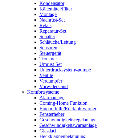
Kondensator
Kältemittel/Filter
Montage
Nachrüst-Set
Relais
Reparatur-Set
Schalter
Schläuche/Leitung
Sensoren
Steuergerät
Trockner
Umrüst-Set
Unterdrucksystem/-pumpe
Ventile
Verdampfer
Vorwiderstand
Komfortsysteme
Alarmanlage
Coming-Home Funktion
Einparkhilfe/Rückfahrwarner
Fensterheber
Geschwindigkeitsregelanlage
Geschwindigkeitswarnanlage
Glasdach
Heckklappenbetätigung