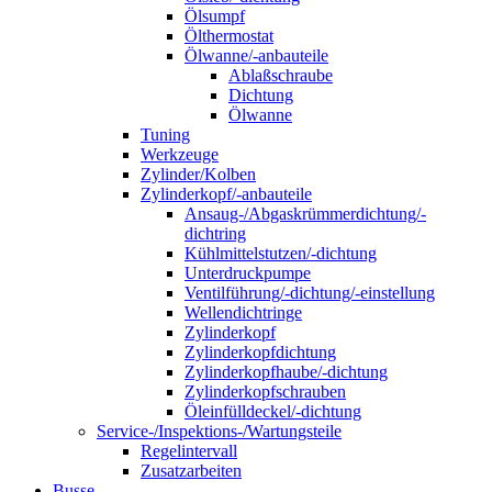
Ölsumpf
Ölthermostat
Ölwanne/-anbauteile
Ablaßschraube
Dichtung
Ölwanne
Tuning
Werkzeuge
Zylinder/Kolben
Zylinderkopf/-anbauteile
Ansaug-/Abgaskrümmerdichtung/-
dichtring
Kühlmittelstutzen/-dichtung
Unterdruckpumpe
Ventilführung/-dichtung/-einstellung
Wellendichtringe
Zylinderkopf
Zylinderkopfdichtung
Zylinderkopfhaube/-dichtung
Zylinderkopfschrauben
Öleinfülldeckel/-dichtung
Service-/Inspektions-/Wartungsteile
Regelintervall
Zusatzarbeiten
Busse