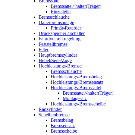
Bremssattel
Bremssattel/-halter(Träger)
Einzelteile
Bremsschläuche
Dauerbremsanlage
Primär-Retarder
Druckspeicher /-schalter
Fahrdynamikregelung
Feststellbremse
Filter
Hauptbremszylinder
Hebel/Seile/Züge
Hochleistungs-Bremse
Bremsschläuche
Hochleistungs-Bremsbelag
Hochleistungs-Bremsensatz
Hochleistungs-Bremssattel
Bremssattel/-halter(Träger)
Montagesatz
Hochleistungs-Bremsscheibe
Radzylinder
Scheibenbremse
Bremsbelag
Bremsensatz
Bremsscheibe