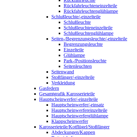
Rückfahrleuchte
Rückfahrleuchteneinzelteile
Rückfahrleuchtenglühlampe
Schlußleuchte/-einzelteile
Schlußleuchte
Schlußleuchteneinzelteile
Schlußleuchtenglühlampe
Seiten-/Begrenzungsleuchte/-einzelteile
Begrenzungsleuchte
Einzelteile
Glühlampe
Park-/Positionsleuchte
Seitenleuchten
Seitenwand
Stoßfänger/-einzelteile
Verkleidung
Gasfedern
Gesamtgrafik Karosserieteile
Hauptscheinwerfer/-einzelteile
Hauptscheinwerfer/-einsatz
Hauptscheinwerfereinzelteile
Hauptscheinwerferglühlampe
Klappscheinwerfer
Karosserieteile/Kotflügel/Stoßfänger
Abdeckungen/Kappen