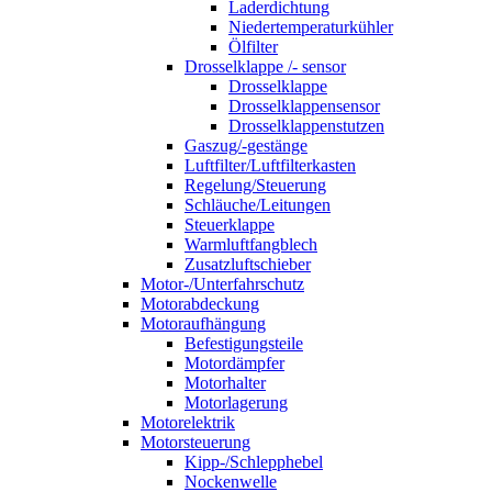
Laderdichtung
Niedertemperaturkühler
Ölfilter
Drosselklappe /- sensor
Drosselklappe
Drosselklappensensor
Drosselklappenstutzen
Gaszug/-gestänge
Luftfilter/Luftfilterkasten
Regelung/Steuerung
Schläuche/Leitungen
Steuerklappe
Warmluftfangblech
Zusatzluftschieber
Motor-/Unterfahrschutz
Motorabdeckung
Motoraufhängung
Befestigungsteile
Motordämpfer
Motorhalter
Motorlagerung
Motorelektrik
Motorsteuerung
Kipp-/Schlepphebel
Nockenwelle