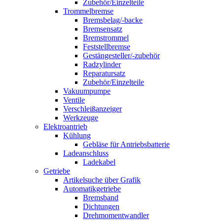
Zubehör/Einzelteile
Trommelbremse
Bremsbelag/-backe
Bremsensatz
Bremstrommel
Feststellbremse
Gestängesteller/-zubehör
Radzylinder
Reparatursatz
Zubehör/Einzelteile
Vakuumpumpe
Ventile
Verschleißanzeiger
Werkzeuge
Elektroantrieb
Kühlung
Gebläse für Antriebsbatterie
Ladeanschluss
Ladekabel
Getriebe
Artikelsuche über Grafik
Automatikgetriebe
Bremsband
Dichtungen
Drehmomentwandler