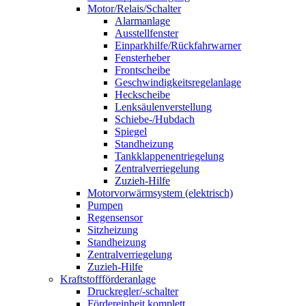
Motor/Relais/Schalter
Alarmanlage
Ausstellfenster
Einparkhilfe/Rückfahrwarner
Fensterheber
Frontscheibe
Geschwindigkeitsregelanlage
Heckscheibe
Lenksäulenverstellung
Schiebe-/Hubdach
Spiegel
Standheizung
Tankklappenentriegelung
Zentralverriegelung
Zuzieh-Hilfe
Motorvorwärmsystem (elektrisch)
Pumpen
Regensensor
Sitzheizung
Standheizung
Zentralverriegelung
Zuzieh-Hilfe
Kraftstoffförderanlage
Druckregler/-schalter
Fördereinheit komplett