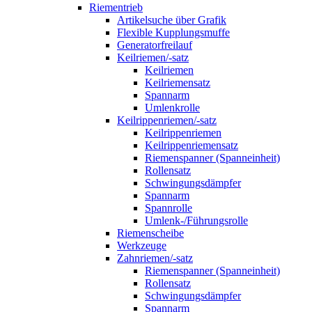
Riementrieb
Artikelsuche über Grafik
Flexible Kupplungsmuffe
Generatorfreilauf
Keilriemen/-satz
Keilriemen
Keilriemensatz
Spannarm
Umlenkrolle
Keilrippenriemen/-satz
Keilrippenriemen
Keilrippenriemensatz
Riemenspanner (Spanneinheit)
Rollensatz
Schwingungsdämpfer
Spannarm
Spannrolle
Umlenk-/Führungsrolle
Riemenscheibe
Werkzeuge
Zahnriemen/-satz
Riemenspanner (Spanneinheit)
Rollensatz
Schwingungsdämpfer
Spannarm