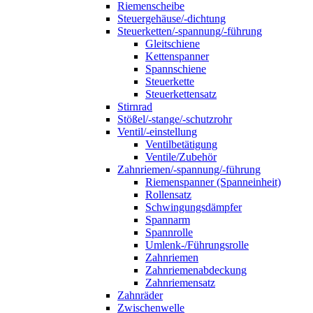
Riemenscheibe
Steuergehäuse/-dichtung
Steuerketten/-spannung/-führung
Gleitschiene
Kettenspanner
Spannschiene
Steuerkette
Steuerkettensatz
Stirnrad
Stößel/-stange/-schutzrohr
Ventil/-einstellung
Ventilbetätigung
Ventile/Zubehör
Zahnriemen/-spannung/-führung
Riemenspanner (Spanneinheit)
Rollensatz
Schwingungsdämpfer
Spannarm
Spannrolle
Umlenk-/Führungsrolle
Zahnriemen
Zahnriemenabdeckung
Zahnriemensatz
Zahnräder
Zwischenwelle