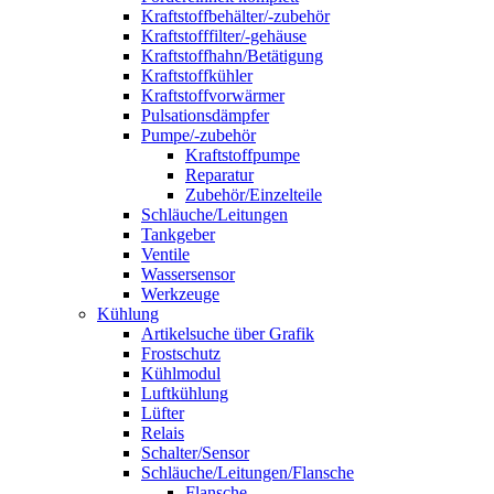
Kraftstoffbehälter/-zubehör
Kraftstofffilter/-gehäuse
Kraftstoffhahn/Betätigung
Kraftstoffkühler
Kraftstoffvorwärmer
Pulsationsdämpfer
Pumpe/-zubehör
Kraftstoffpumpe
Reparatur
Zubehör/Einzelteile
Schläuche/Leitungen
Tankgeber
Ventile
Wassersensor
Werkzeuge
Kühlung
Artikelsuche über Grafik
Frostschutz
Kühlmodul
Luftkühlung
Lüfter
Relais
Schalter/Sensor
Schläuche/Leitungen/Flansche
Flansche