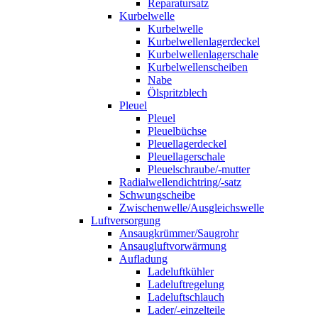
Reparatursatz
Kurbelwelle
Kurbelwelle
Kurbelwellenlagerdeckel
Kurbelwellenlagerschale
Kurbelwellenscheiben
Nabe
Ölspritzblech
Pleuel
Pleuel
Pleuelbüchse
Pleuellagerdeckel
Pleuellagerschale
Pleuelschraube/-mutter
Radialwellendichtring/-satz
Schwungscheibe
Zwischenwelle/Ausgleichswelle
Luftversorgung
Ansaugkrümmer/Saugrohr
Ansaugluftvorwärmung
Aufladung
Ladeluftkühler
Ladeluftregelung
Ladeluftschlauch
Lader/-einzelteile