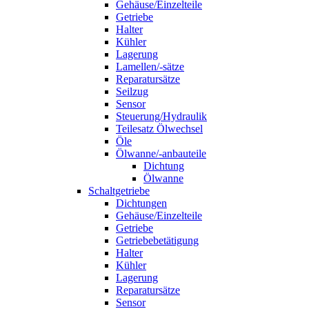
Gehäuse/Einzelteile
Getriebe
Halter
Kühler
Lagerung
Lamellen/-sätze
Reparatursätze
Seilzug
Sensor
Steuerung/Hydraulik
Teilesatz Ölwechsel
Öle
Ölwanne/-anbauteile
Dichtung
Ölwanne
Schaltgetriebe
Dichtungen
Gehäuse/Einzelteile
Getriebe
Getriebebetätigung
Halter
Kühler
Lagerung
Reparatursätze
Sensor