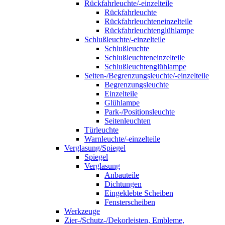
Rückfahrleuchte/-einzelteile
Rückfahrleuchte
Rückfahrleuchteneinzelteile
Rückfahrleuchtenglühlampe
Schlußleuchte/-einzelteile
Schlußleuchte
Schlußleuchteneinzelteile
Schlußleuchtenglühlampe
Seiten-/Begrenzungsleuchte/-einzelteile
Begrenzungsleuchte
Einzelteile
Glühlampe
Park-/Positionsleuchte
Seitenleuchten
Türleuchte
Warnleuchte/-einzelteile
Verglasung/Spiegel
Spiegel
Verglasung
Anbauteile
Dichtungen
Eingeklebte Scheiben
Fensterscheiben
Werkzeuge
Zier-/Schutz-/Dekorleisten, Embleme,