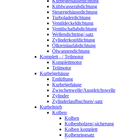
Kurbelgehäusedichtung
Kühlwasserabdichtung
Steuergehäusedichtung
Turboladerdichtung
Ventildeckeldichtung
Ventilschaftabdichtung
Wellendichtring/-satz
Zylinderkopfdichtung
Ölkreislaufabdichtung
Ölwannendichtung
Komplett - / Teilmotor
Komplettmotor
Teilmotor
Kurbelgehäuse
Entlüftung
Kurbelgehäuse
Zwischenwelle/Ausgleichswelle
Zylinder
Zylinderlaufbuchsen/-satz
Kurbeltrieb
Kolben
Kolben
Kolbenbolzen/-sicherung
Kolben komplett
Kolbenringsatz