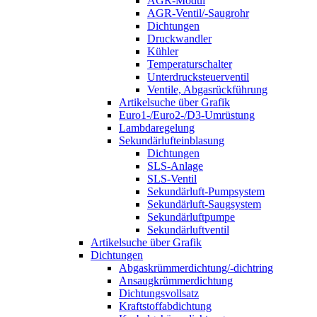
AGR-Modul
AGR-Ventil/-Saugrohr
Dichtungen
Druckwandler
Kühler
Temperaturschalter
Unterdrucksteuerventil
Ventile, Abgasrückführung
Artikelsuche über Grafik
Euro1-/Euro2-/D3-Umrüstung
Lambdaregelung
Sekundärlufteinblasung
Dichtungen
SLS-Anlage
SLS-Ventil
Sekundärluft-Pumpsystem
Sekundärluft-Saugsystem
Sekundärluftpumpe
Sekundärluftventil
Artikelsuche über Grafik
Dichtungen
Abgaskrümmerdichtung/-dichtring
Ansaugkrümmerdichtung
Dichtungsvollsatz
Kraftstoffabdichtung