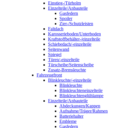
Einstieg-/Türholm
Einzelteile/Anbauteile
Gasfedern
Spoiler
Zier-/Schutzleisten
Faltdach
Karosserieboden/Unterboden
Kraftstoffbehälter-/einzelteile
Schiebedach/-einzelteile
Seitenwand
Spiegel
Türen/-einzelteile
Türscheibe/Seitenscheibe
Zusatz-Bremsleuchte
Fahrzeugfront
Blinkleuchte/-einzelteile
Blinkleuchte
Blinkleuchteneinzelteile
Blinkleuchtenglühlampe
Einzelteile/Anbauteile
Abdeckungen/Kappen
Aufnahme/Träger/Rahmen
Batteriehalter
Embleme
Gasfedern