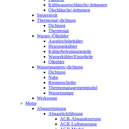
Kühlwasserschläuche/-leitungen
Ölschläuche/-leitungen
Steuergerät
Thermostat/-dichtung
Dichtung
Thermostat
Wasser-/Ölkühler
Ausgleichsbehälter
Heizungskühler
Kühlerbefestigungsteile
Wasserkühler/Einzelteile
Ölkühler
Wasserpumpen/-dichtung
Dichtung
Nabe
Riemenscheibe
Thermomanagementmodul
Wasserpumpe
Werkzeuge
Motor
Abgasreinigung
Abgasrückführung
AGR-Abgassteuerung
AGR-Luftsteuerung