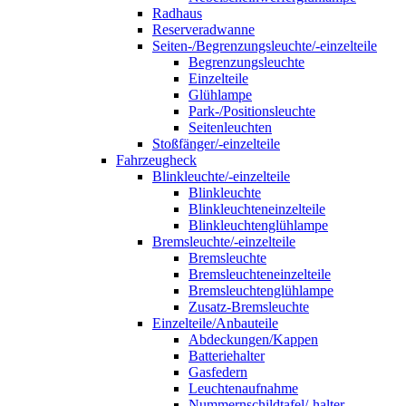
Radhaus
Reserveradwanne
Seiten-/Begrenzungsleuchte/-einzelteile
Begrenzungsleuchte
Einzelteile
Glühlampe
Park-/Positionsleuchte
Seitenleuchten
Stoßfänger/-einzelteile
Fahrzeugheck
Blinkleuchte/-einzelteile
Blinkleuchte
Blinkleuchteneinzelteile
Blinkleuchtenglühlampe
Bremsleuchte/-einzelteile
Bremsleuchte
Bremsleuchteneinzelteile
Bremsleuchtenglühlampe
Zusatz-Bremsleuchte
Einzelteile/Anbauteile
Abdeckungen/Kappen
Batteriehalter
Gasfedern
Leuchtenaufnahme
Nummernschildtafel/-halter