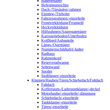
Batteriehalter
Befestigungsclips
Dach-/Türsäulen/-rahmen
Einstieg-/Türholm
Fahrzeugrahmen/-einzelteile
Frontverkleidung/Frontgrill
Heckverkleidung
Hilfsrahmen/Aggregateträger
Karosserieboden/Unterboden
Kotflügel/Anbauteile
Längs-/Querträger
Nummernschildtafel/-halter
Radhaus
Rahmenkopf
Reserveradwanne
Seitenwand
Spoiler
Stoßfänger/-einzelteile
Klappen/Hauben/Türen/Schiebedach/Faltdach
Faltdach
Kofferraum-/Laderaumklappe/-deckel
Motorhaube/-einzelteile/-dämmung
Schiebedach/-einzelteile
Tankklappe/-einzelteile
Türen/-einzelteile