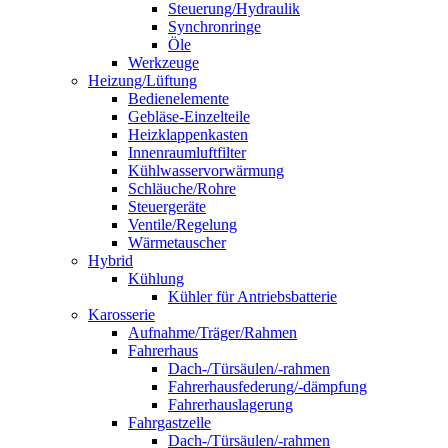
Steuerung/Hydraulik
Synchronringe
Öle
Werkzeuge
Heizung/Lüftung
Bedienelemente
Gebläse-Einzelteile
Heizklappenkasten
Innenraumluftfilter
Kühlwasservorwärmung
Schläuche/Rohre
Steuergeräte
Ventile/Regelung
Wärmetauscher
Hybrid
Kühlung
Kühler für Antriebsbatterie
Karosserie
Aufnahme/Träger/Rahmen
Fahrerhaus
Dach-/Türsäulen/-rahmen
Fahrerhausfederung/-dämpfung
Fahrerhauslagerung
Fahrgastzelle
Dach-/Türsäulen/-rahmen