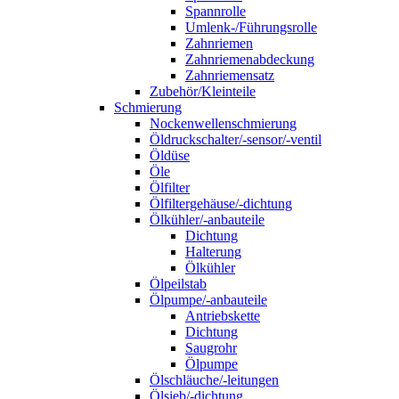
Spannrolle
Umlenk-/Führungsrolle
Zahnriemen
Zahnriemenabdeckung
Zahnriemensatz
Zubehör/Kleinteile
Schmierung
Nockenwellenschmierung
Öldruckschalter/-sensor/-ventil
Öldüse
Öle
Ölfilter
Ölfiltergehäuse/-dichtung
Ölkühler/-anbauteile
Dichtung
Halterung
Ölkühler
Ölpeilstab
Ölpumpe/-anbauteile
Antriebskette
Dichtung
Saugrohr
Ölpumpe
Ölschläuche/-leitungen
Ölsieb/-dichtung