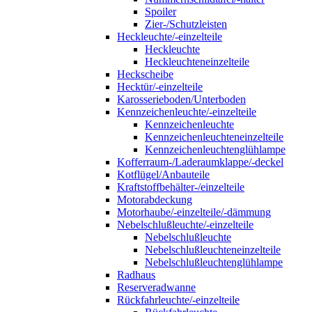
Spoiler
Zier-/Schutzleisten
Heckleuchte/-einzelteile
Heckleuchte
Heckleuchteneinzelteile
Heckscheibe
Hecktür/-einzelteile
Karosserieboden/Unterboden
Kennzeichenleuchte/-einzelteile
Kennzeichenleuchte
Kennzeichenleuchteneinzelteile
Kennzeichenleuchtenglühlampe
Kofferraum-/Laderaumklappe/-deckel
Kotflügel/Anbauteile
Kraftstoffbehälter-/einzelteile
Motorabdeckung
Motorhaube/-einzelteile/-dämmung
Nebelschlußleuchte/-einzelteile
Nebelschlußleuchte
Nebelschlußleuchteneinzelteile
Nebelschlußleuchtenglühlampe
Radhaus
Reserveradwanne
Rückfahrleuchte/-einzelteile