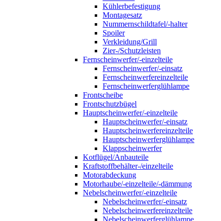
Kühlerbefestigung
Montagesatz
Nummernschildtafel/-halter
Spoiler
Verkleidung/Grill
Zier-/Schutzleisten
Fernscheinwerfer/-einzelteile
Fernscheinwerfer/-einsatz
Fernscheinwerfereinzelteile
Fernscheinwerferglühlampe
Frontscheibe
Frontschutzbügel
Hauptscheinwerfer/-einzelteile
Hauptscheinwerfer/-einsatz
Hauptscheinwerfereinzelteile
Hauptscheinwerferglühlampe
Klappscheinwerfer
Kotflügel/Anbauteile
Kraftstoffbehälter-/einzelteile
Motorabdeckung
Motorhaube/-einzelteile/-dämmung
Nebelscheinwerfer/-einzelteile
Nebelscheinwerfer/-einsatz
Nebelscheinwerfereinzelteile
Nebelscheinwerferglühlampe