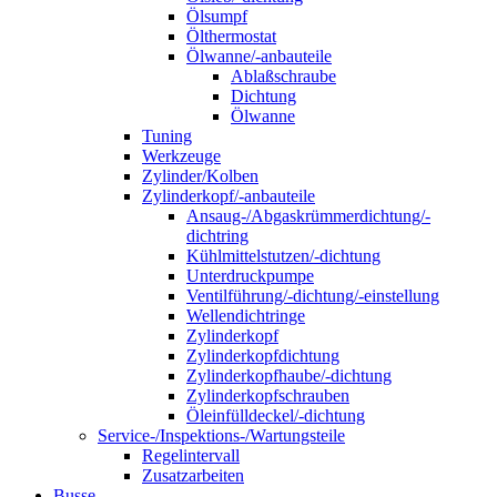
Ölsumpf
Ölthermostat
Ölwanne/-anbauteile
Ablaßschraube
Dichtung
Ölwanne
Tuning
Werkzeuge
Zylinder/Kolben
Zylinderkopf/-anbauteile
Ansaug-/Abgaskrümmerdichtung/-
dichtring
Kühlmittelstutzen/-dichtung
Unterdruckpumpe
Ventilführung/-dichtung/-einstellung
Wellendichtringe
Zylinderkopf
Zylinderkopfdichtung
Zylinderkopfhaube/-dichtung
Zylinderkopfschrauben
Öleinfülldeckel/-dichtung
Service-/Inspektions-/Wartungsteile
Regelintervall
Zusatzarbeiten
Busse