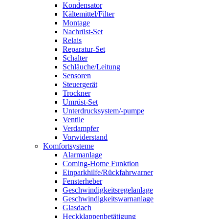
Kondensator
Kältemittel/Filter
Montage
Nachrüst-Set
Relais
Reparatur-Set
Schalter
Schläuche/Leitung
Sensoren
Steuergerät
Trockner
Umrüst-Set
Unterdrucksystem/-pumpe
Ventile
Verdampfer
Vorwiderstand
Komfortsysteme
Alarmanlage
Coming-Home Funktion
Einparkhilfe/Rückfahrwarner
Fensterheber
Geschwindigkeitsregelanlage
Geschwindigkeitswarnanlage
Glasdach
Heckklappenbetätigung