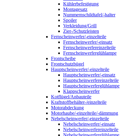
Kühlerbefestigung
Montagesatz
Nummernschildtafel/-halter
Spoiler
Verkleidung/Grill
Zier-/Schutzleisten
Fernscheinwerfer/-einzelteile
Fernscheinwerfer/-einsatz
Fernscheinwerfereinzelteile
Fernscheinwerferglühlampe
Frontscheibe
Frontschutzbügel
Hauptscheinwerfer/-einzelteile
Hauptscheinwerfer/-einsatz
Hauptscheinwerfereinzelteile
Hauptscheinwerferglühlampe
Klappscheinwerfer
Kotflügel/Anbauteile
Kraftstoffbehälter-/einzelteile
Motorabdeckung
Motorhaube/-einzelteile/-dämmung
Nebelscheinwerfer/-einzelteile
Nebelscheinwerfer/-einsatz
Nebelscheinwerfereinzelteile
Nebelscheinwerferglühlampe