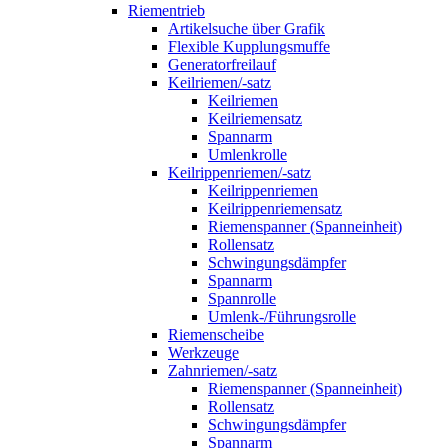
Riementrieb
Artikelsuche über Grafik
Flexible Kupplungsmuffe
Generatorfreilauf
Keilriemen/-satz
Keilriemen
Keilriemensatz
Spannarm
Umlenkrolle
Keilrippenriemen/-satz
Keilrippenriemen
Keilrippenriemensatz
Riemenspanner (Spanneinheit)
Rollensatz
Schwingungsdämpfer
Spannarm
Spannrolle
Umlenk-/Führungsrolle
Riemenscheibe
Werkzeuge
Zahnriemen/-satz
Riemenspanner (Spanneinheit)
Rollensatz
Schwingungsdämpfer
Spannarm