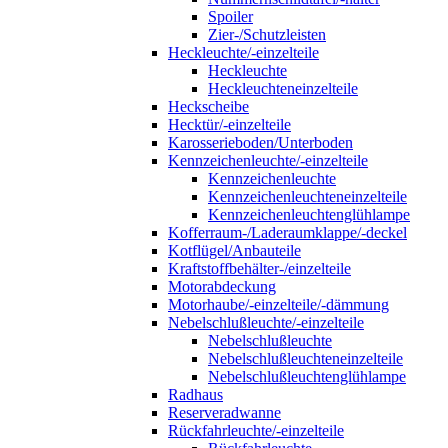
Spoiler
Zier-/Schutzleisten
Heckleuchte/-einzelteile
Heckleuchte
Heckleuchteneinzelteile
Heckscheibe
Hecktür/-einzelteile
Karosserieboden/Unterboden
Kennzeichenleuchte/-einzelteile
Kennzeichenleuchte
Kennzeichenleuchteneinzelteile
Kennzeichenleuchtenglühlampe
Kofferraum-/Laderaumklappe/-deckel
Kotflügel/Anbauteile
Kraftstoffbehälter-/einzelteile
Motorabdeckung
Motorhaube/-einzelteile/-dämmung
Nebelschlußleuchte/-einzelteile
Nebelschlußleuchte
Nebelschlußleuchteneinzelteile
Nebelschlußleuchtenglühlampe
Radhaus
Reserveradwanne
Rückfahrleuchte/-einzelteile