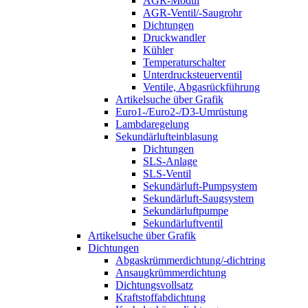
AGR-Modul
AGR-Ventil/-Saugrohr
Dichtungen
Druckwandler
Kühler
Temperaturschalter
Unterdrucksteuerventil
Ventile, Abgasrückführung
Artikelsuche über Grafik
Euro1-/Euro2-/D3-Umrüstung
Lambdaregelung
Sekundärlufteinblasung
Dichtungen
SLS-Anlage
SLS-Ventil
Sekundärluft-Pumpsystem
Sekundärluft-Saugsystem
Sekundärluftpumpe
Sekundärluftventil
Artikelsuche über Grafik
Dichtungen
Abgaskrümmerdichtung/-dichtring
Ansaugkrümmerdichtung
Dichtungsvollsatz
Kraftstoffabdichtung