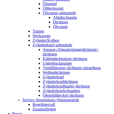
Ölsumpf
Ölthermostat
Ölwanne/-anbauteile
Ablaßschraube
Dichtung
Ölwanne
Tuning
Werkzeuge
Zylinder/Kolben
Zylinderkopf/-anbauteile
Ansaug-/Abgaskrümmerdichtung/-
dichtring
Kühlmittelstutzen/-dichtung
Unterdruckpumpe
Ventilführung/-dichtung/-einstellung
Wellendichtringe
Zylinderkopf
Zylinderkopfdichtung
Zylinderkopfhaube/-dichtung
Zylinderkopfschrauben
Öleinfülldeckel/-dichtung
Service-/Inspektions-/Wartungsteile
Regelintervall
Zusatzarbeiten
Busse