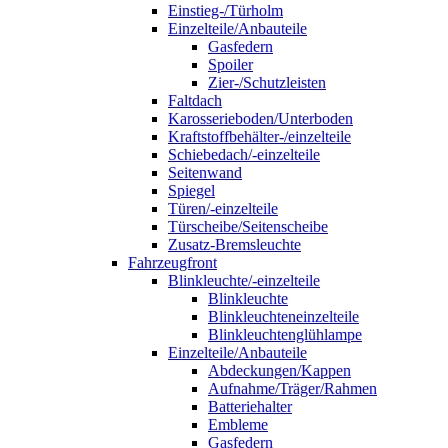
Einstieg-/Türholm
Einzelteile/Anbauteile
Gasfedern
Spoiler
Zier-/Schutzleisten
Faltdach
Karosserieboden/Unterboden
Kraftstoffbehälter-/einzelteile
Schiebedach/-einzelteile
Seitenwand
Spiegel
Türen/-einzelteile
Türscheibe/Seitenscheibe
Zusatz-Bremsleuchte
Fahrzeugfront
Blinkleuchte/-einzelteile
Blinkleuchte
Blinkleuchteneinzelteile
Blinkleuchtenglühlampe
Einzelteile/Anbauteile
Abdeckungen/Kappen
Aufnahme/Träger/Rahmen
Batteriehalter
Embleme
Gasfedern