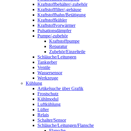
Kraftstoffbehälter/-zubehör
Kraftstofffilter/-gehäuse
Kraftstoffhahn/Betätigung
Kraftstoffkühler
Kraftstoffvorwärmer
Pulsationsdämpfer
Pumpe/-zubehör
Kraftstoffpumpe
Reparatur
Zubehör/Einzelteile
Schläuche/Leitungen
Tankgeber
Ventile
Wassersensor
Werkzeuge
Kühlung
Artikelsuche über Grafik
Frostschutz
Kühlmodul
Luftkühlung
Lüfter
Relais
Schalter/Sensor
Schläuche/Leitungen/Flansche
Flansche