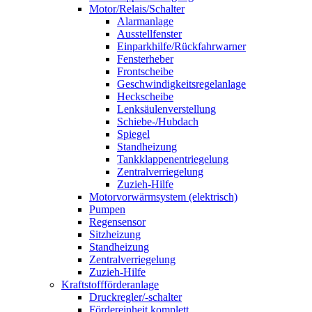
Motor/Relais/Schalter
Alarmanlage
Ausstellfenster
Einparkhilfe/Rückfahrwarner
Fensterheber
Frontscheibe
Geschwindigkeitsregelanlage
Heckscheibe
Lenksäulenverstellung
Schiebe-/Hubdach
Spiegel
Standheizung
Tankklappenentriegelung
Zentralverriegelung
Zuzieh-Hilfe
Motorvorwärmsystem (elektrisch)
Pumpen
Regensensor
Sitzheizung
Standheizung
Zentralverriegelung
Zuzieh-Hilfe
Kraftstoffförderanlage
Druckregler/-schalter
Fördereinheit komplett