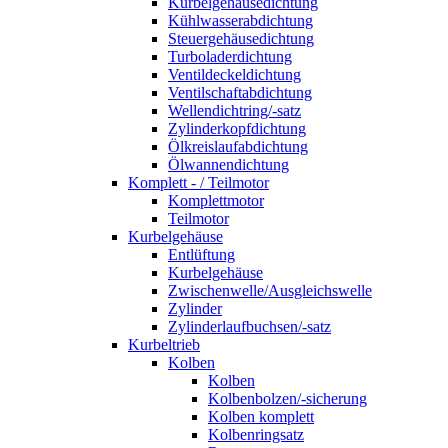
Kurbelgehäusedichtung
Kühlwasserabdichtung
Steuergehäusedichtung
Turboladerdichtung
Ventildeckeldichtung
Ventilschaftabdichtung
Wellendichtring/-satz
Zylinderkopfdichtung
Ölkreislaufabdichtung
Ölwannendichtung
Komplett - / Teilmotor
Komplettmotor
Teilmotor
Kurbelgehäuse
Entlüftung
Kurbelgehäuse
Zwischenwelle/Ausgleichswelle
Zylinder
Zylinderlaufbuchsen/-satz
Kurbeltrieb
Kolben
Kolben
Kolbenbolzen/-sicherung
Kolben komplett
Kolbenringsatz