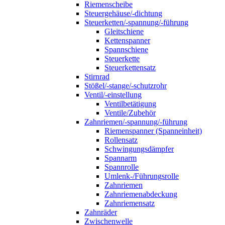
Riemenscheibe
Steuergehäuse/-dichtung
Steuerketten/-spannung/-führung
Gleitschiene
Kettenspanner
Spannschiene
Steuerkette
Steuerkettensatz
Stirnrad
Stößel/-stange/-schutzrohr
Ventil/-einstellung
Ventilbetätigung
Ventile/Zubehör
Zahnriemen/-spannung/-führung
Riemenspanner (Spanneinheit)
Rollensatz
Schwingungsdämpfer
Spannarm
Spannrolle
Umlenk-/Führungsrolle
Zahnriemen
Zahnriemenabdeckung
Zahnriemensatz
Zahnräder
Zwischenwelle