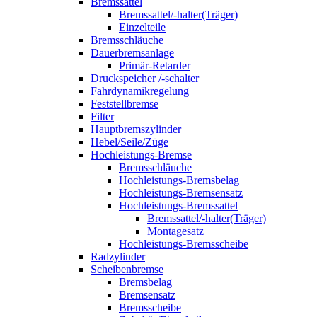
Bremssattel
Bremssattel/-halter(Träger)
Einzelteile
Bremsschläuche
Dauerbremsanlage
Primär-Retarder
Druckspeicher /-schalter
Fahrdynamikregelung
Feststellbremse
Filter
Hauptbremszylinder
Hebel/Seile/Züge
Hochleistungs-Bremse
Bremsschläuche
Hochleistungs-Bremsbelag
Hochleistungs-Bremsensatz
Hochleistungs-Bremssattel
Bremssattel/-halter(Träger)
Montagesatz
Hochleistungs-Bremsscheibe
Radzylinder
Scheibenbremse
Bremsbelag
Bremsensatz
Bremsscheibe