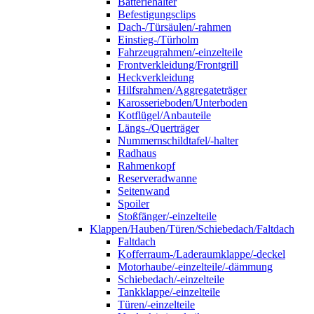
Batteriehalter
Befestigungsclips
Dach-/Türsäulen/-rahmen
Einstieg-/Türholm
Fahrzeugrahmen/-einzelteile
Frontverkleidung/Frontgrill
Heckverkleidung
Hilfsrahmen/Aggregateträger
Karosserieboden/Unterboden
Kotflügel/Anbauteile
Längs-/Querträger
Nummernschildtafel/-halter
Radhaus
Rahmenkopf
Reserveradwanne
Seitenwand
Spoiler
Stoßfänger/-einzelteile
Klappen/Hauben/Türen/Schiebedach/Faltdach
Faltdach
Kofferraum-/Laderaumklappe/-deckel
Motorhaube/-einzelteile/-dämmung
Schiebedach/-einzelteile
Tankklappe/-einzelteile
Türen/-einzelteile