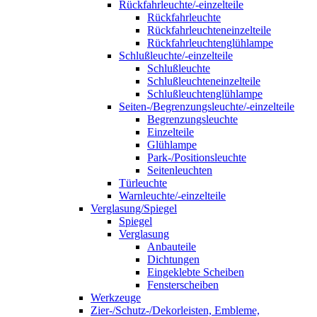
Rückfahrleuchte/-einzelteile
Rückfahrleuchte
Rückfahrleuchteneinzelteile
Rückfahrleuchtenglühlampe
Schlußleuchte/-einzelteile
Schlußleuchte
Schlußleuchteneinzelteile
Schlußleuchtenglühlampe
Seiten-/Begrenzungsleuchte/-einzelteile
Begrenzungsleuchte
Einzelteile
Glühlampe
Park-/Positionsleuchte
Seitenleuchten
Türleuchte
Warnleuchte/-einzelteile
Verglasung/Spiegel
Spiegel
Verglasung
Anbauteile
Dichtungen
Eingeklebte Scheiben
Fensterscheiben
Werkzeuge
Zier-/Schutz-/Dekorleisten, Embleme,