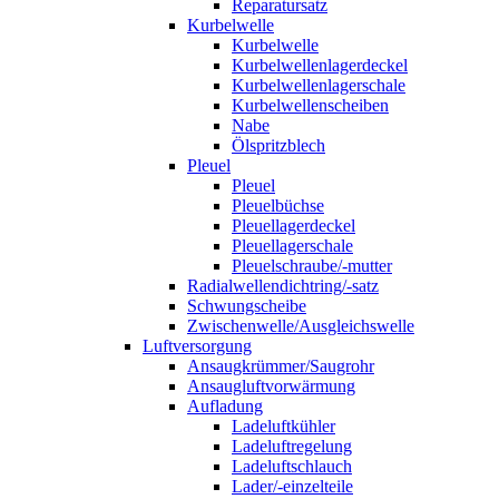
Reparatursatz
Kurbelwelle
Kurbelwelle
Kurbelwellenlagerdeckel
Kurbelwellenlagerschale
Kurbelwellenscheiben
Nabe
Ölspritzblech
Pleuel
Pleuel
Pleuelbüchse
Pleuellagerdeckel
Pleuellagerschale
Pleuelschraube/-mutter
Radialwellendichtring/-satz
Schwungscheibe
Zwischenwelle/Ausgleichswelle
Luftversorgung
Ansaugkrümmer/Saugrohr
Ansaugluftvorwärmung
Aufladung
Ladeluftkühler
Ladeluftregelung
Ladeluftschlauch
Lader/-einzelteile