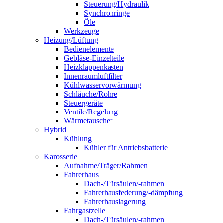
Steuerung/Hydraulik
Synchronringe
Öle
Werkzeuge
Heizung/Lüftung
Bedienelemente
Gebläse-Einzelteile
Heizklappenkasten
Innenraumluftfilter
Kühlwasservorwärmung
Schläuche/Rohre
Steuergeräte
Ventile/Regelung
Wärmetauscher
Hybrid
Kühlung
Kühler für Antriebsbatterie
Karosserie
Aufnahme/Träger/Rahmen
Fahrerhaus
Dach-/Türsäulen/-rahmen
Fahrerhausfederung/-dämpfung
Fahrerhauslagerung
Fahrgastzelle
Dach-/Türsäulen/-rahmen