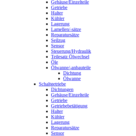
Gehäuse/Einzelteile
Getriebe
Halter
Kühler
Lagerung
Lamellen/-sätze
Reparatursätze
Seilzug
Sensor
Steuerung/Hydraulik
Teilesatz Ölwechsel
Öle
Ölwanne/-anbauteile
Dichtung
Ölwanne
Schaltgetriebe
Dichtungen
Gehäuse/Einzelteile
Getriebe
Getriebebetätigung
Halter
Kühler
Lagerung
Reparatursätze
Sensor