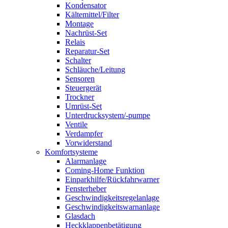
Kondensator
Kältemittel/Filter
Montage
Nachrüst-Set
Relais
Reparatur-Set
Schalter
Schläuche/Leitung
Sensoren
Steuergerät
Trockner
Umrüst-Set
Unterdrucksystem/-pumpe
Ventile
Verdampfer
Vorwiderstand
Komfortsysteme
Alarmanlage
Coming-Home Funktion
Einparkhilfe/Rückfahrwarner
Fensterheber
Geschwindigkeitsregelanlage
Geschwindigkeitswarnanlage
Glasdach
Heckklappenbetätigung