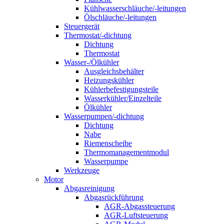
Kühlwasserschläuche/-leitungen
Ölschläuche/-leitungen
Steuergerät
Thermostat/-dichtung
Dichtung
Thermostat
Wasser-/Ölkühler
Ausgleichsbehälter
Heizungskühler
Kühlerbefestigungsteile
Wasserkühler/Einzelteile
Ölkühler
Wasserpumpen/-dichtung
Dichtung
Nabe
Riemenscheibe
Thermomanagementmodul
Wasserpumpe
Werkzeuge
Motor
Abgasreinigung
Abgasrückführung
AGR-Abgassteuerung
AGR-Luftsteuerung