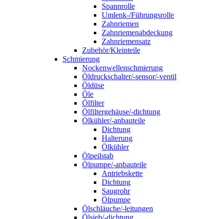
Spannrolle
Umlenk-/Führungsrolle
Zahnriemen
Zahnriemenabdeckung
Zahnriemensatz
Zubehör/Kleinteile
Schmierung
Nockenwellenschmierung
Öldruckschalter/-sensor/-ventil
Öldüse
Öle
Ölfilter
Ölfiltergehäuse/-dichtung
Ölkühler/-anbauteile
Dichtung
Halterung
Ölkühler
Ölpeilstab
Ölpumpe/-anbauteile
Antriebskette
Dichtung
Saugrohr
Ölpumpe
Ölschläuche/-leitungen
Ölsieb/-dichtung