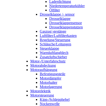
Laderdichtung
Niedertemperaturkühler
Ölfilter
Drosselklappe /- sensor
Drosselklappe
Drosselklappensensor
Drosselklappenstutzen
Gaszug/-gestänge
Luftfilter/Luftfilterkasten
Regelung/Steuerung
Schläuche/Leitungen
Steuerklappe
Warmluftfangblech
Zusatzluftschieber
Motor-/Unterfahrschutz
Motorabdeckung
Motoraufhängung
Befestigungsteile
Motordämpfer
Motorhalter
Motorlagerung
Motorelektrik
Motorsteuerung
Kipp-/Schlepphebel
Nockenwelle