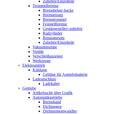
Zubehör/Einzelteile
Trommelbremse
Bremsbelag/-backe
Bremsensatz
Bremstrommel
Feststellbremse
Gestängesteller/-zubehör
Radzylinder
Reparatursatz
Zubehör/Einzelteile
Vakuumpumpe
Ventile
Verschleißanzeiger
Werkzeuge
Elektroantrieb
Kühlung
Gebläse für Antriebsbatterie
Ladeanschluss
Ladekabel
Getriebe
Artikelsuche über Grafik
Automatikgetriebe
Bremsband
Dichtungen
Drehmomentwandler