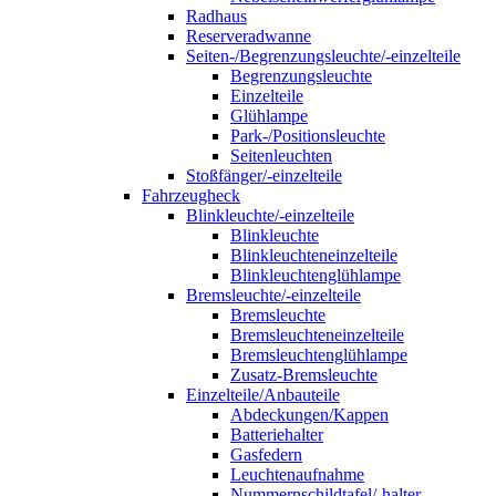
Radhaus
Reserveradwanne
Seiten-/Begrenzungsleuchte/-einzelteile
Begrenzungsleuchte
Einzelteile
Glühlampe
Park-/Positionsleuchte
Seitenleuchten
Stoßfänger/-einzelteile
Fahrzeugheck
Blinkleuchte/-einzelteile
Blinkleuchte
Blinkleuchteneinzelteile
Blinkleuchtenglühlampe
Bremsleuchte/-einzelteile
Bremsleuchte
Bremsleuchteneinzelteile
Bremsleuchtenglühlampe
Zusatz-Bremsleuchte
Einzelteile/Anbauteile
Abdeckungen/Kappen
Batteriehalter
Gasfedern
Leuchtenaufnahme
Nummernschildtafel/-halter