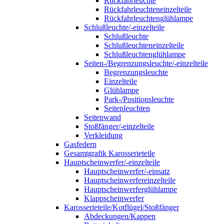
Rückfahrleuchte
Rückfahrleuchteneinzelteile
Rückfahrleuchtenglühlampe
Schlußleuchte/-einzelteile
Schlußleuchte
Schlußleuchteneinzelteile
Schlußleuchtenglühlampe
Seiten-/Begrenzungsleuchte/-einzelteile
Begrenzungsleuchte
Einzelteile
Glühlampe
Park-/Positionsleuchte
Seitenleuchten
Seitenwand
Stoßfänger/-einzelteile
Verkleidung
Gasfedern
Gesamtgrafik Karosserieteile
Hauptscheinwerfer/-einzelteile
Hauptscheinwerfer/-einsatz
Hauptscheinwerfereinzelteile
Hauptscheinwerferglühlampe
Klappscheinwerfer
Karosserieteile/Kotflügel/Stoßfänger
Abdeckungen/Kappen