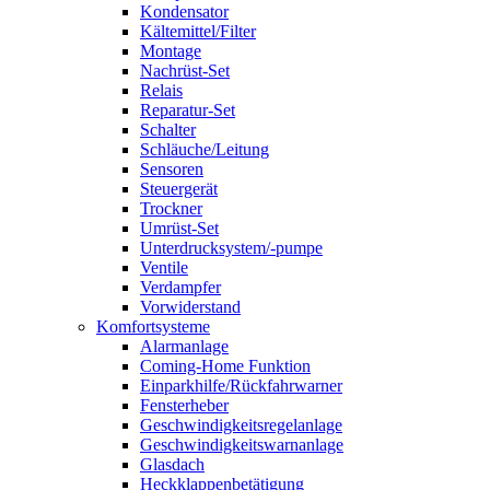
Kondensator
Kältemittel/Filter
Montage
Nachrüst-Set
Relais
Reparatur-Set
Schalter
Schläuche/Leitung
Sensoren
Steuergerät
Trockner
Umrüst-Set
Unterdrucksystem/-pumpe
Ventile
Verdampfer
Vorwiderstand
Komfortsysteme
Alarmanlage
Coming-Home Funktion
Einparkhilfe/Rückfahrwarner
Fensterheber
Geschwindigkeitsregelanlage
Geschwindigkeitswarnanlage
Glasdach
Heckklappenbetätigung