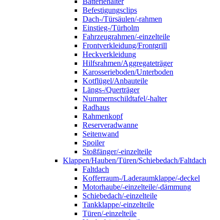
Batteriehalter
Befestigungsclips
Dach-/Türsäulen/-rahmen
Einstieg-/Türholm
Fahrzeugrahmen/-einzelteile
Frontverkleidung/Frontgrill
Heckverkleidung
Hilfsrahmen/Aggregateträger
Karosserieboden/Unterboden
Kotflügel/Anbauteile
Längs-/Querträger
Nummernschildtafel/-halter
Radhaus
Rahmenkopf
Reserveradwanne
Seitenwand
Spoiler
Stoßfänger/-einzelteile
Klappen/Hauben/Türen/Schiebedach/Faltdach
Faltdach
Kofferraum-/Laderaumklappe/-deckel
Motorhaube/-einzelteile/-dämmung
Schiebedach/-einzelteile
Tankklappe/-einzelteile
Türen/-einzelteile