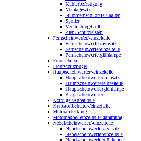
Kühlerbefestigung
Montagesatz
Nummernschildtafel/-halter
Spoiler
Verkleidung/Grill
Zier-/Schutzleisten
Fernscheinwerfer/-einzelteile
Fernscheinwerfer/-einsatz
Fernscheinwerfereinzelteile
Fernscheinwerferglühlampe
Frontscheibe
Frontschutzbügel
Hauptscheinwerfer/-einzelteile
Hauptscheinwerfer/-einsatz
Hauptscheinwerfereinzelteile
Hauptscheinwerferglühlampe
Klappscheinwerfer
Kotflügel/Anbauteile
Kraftstoffbehälter-/einzelteile
Motorabdeckung
Motorhaube/-einzelteile/-dämmung
Nebelscheinwerfer/-einzelteile
Nebelscheinwerfer/-einsatz
Nebelscheinwerfereinzelteile
Nebelscheinwerferglühlampe