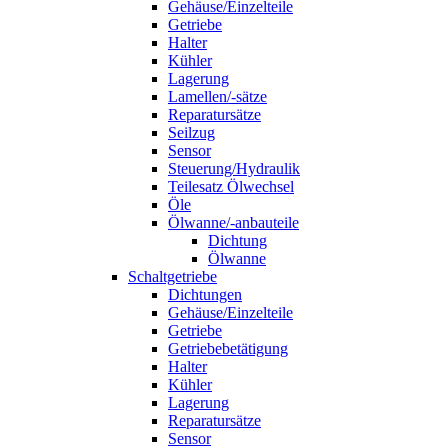
Gehäuse/Einzelteile
Getriebe
Halter
Kühler
Lagerung
Lamellen/-sätze
Reparatursätze
Seilzug
Sensor
Steuerung/Hydraulik
Teilesatz Ölwechsel
Öle
Ölwanne/-anbauteile
Dichtung
Ölwanne
Schaltgetriebe
Dichtungen
Gehäuse/Einzelteile
Getriebe
Getriebebetätigung
Halter
Kühler
Lagerung
Reparatursätze
Sensor