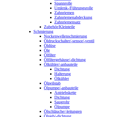
Spannrolle
Umlenk-/Führungsrolle
Zahnriemen
Zahnriemenabdeckung
Zahnriemensatz
Zubehör/Kleinteile
Schmierung
Nockenwellenschmierung
Öldruckschalter/-sensor/-ventil
Öldüse
Öle
Ölfilter
Ölfiltergehäuse/-dichtung
Ölkühler/-anbauteile
Dichtung
Halterung
Ölkühler
Ölpeilstab
Ölpumpe/-anbauteile
Antriebskette
Dichtung
Saugrohr
Ölpumpe
Ölschläuche/-leitungen
Ölsieb/-dichtung