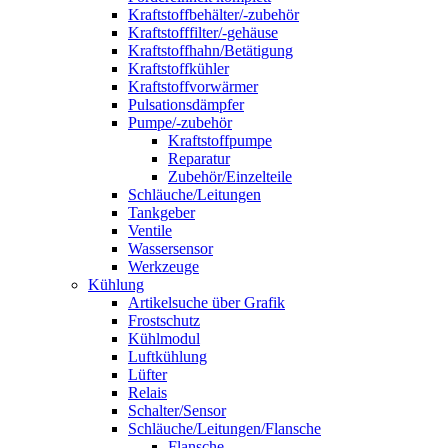
Kraftstoffbehälter/-zubehör
Kraftstofffilter/-gehäuse
Kraftstoffhahn/Betätigung
Kraftstoffkühler
Kraftstoffvorwärmer
Pulsationsdämpfer
Pumpe/-zubehör
Kraftstoffpumpe
Reparatur
Zubehör/Einzelteile
Schläuche/Leitungen
Tankgeber
Ventile
Wassersensor
Werkzeuge
Kühlung
Artikelsuche über Grafik
Frostschutz
Kühlmodul
Luftkühlung
Lüfter
Relais
Schalter/Sensor
Schläuche/Leitungen/Flansche
Flansche