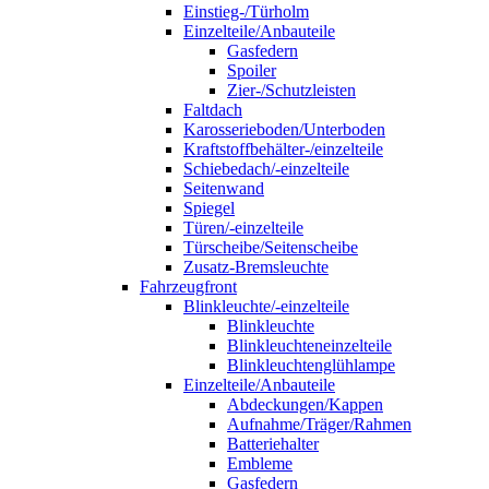
Einstieg-/Türholm
Einzelteile/Anbauteile
Gasfedern
Spoiler
Zier-/Schutzleisten
Faltdach
Karosserieboden/Unterboden
Kraftstoffbehälter-/einzelteile
Schiebedach/-einzelteile
Seitenwand
Spiegel
Türen/-einzelteile
Türscheibe/Seitenscheibe
Zusatz-Bremsleuchte
Fahrzeugfront
Blinkleuchte/-einzelteile
Blinkleuchte
Blinkleuchteneinzelteile
Blinkleuchtenglühlampe
Einzelteile/Anbauteile
Abdeckungen/Kappen
Aufnahme/Träger/Rahmen
Batteriehalter
Embleme
Gasfedern