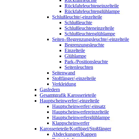
Rückfahrleuchte
Rückfahrleuchteneinzelteile
Rückfahrleuchtenglühlampe
Schlußleuchte/-einzelteile
Schlußleuchte
Schlußleuchteneinzelteile
Schlußleuchtenglühlampe
Seiten-/Begrenzungsleuchte/-einzelteile
Begrenzungsleuchte
Einzelteile
Glühlampe
Park-/Positionsleuchte
Seitenleuchten
Seitenwand
Stoßfänger/-einzelteile
Verkleidung
Gasfedern
Gesamtgrafik Karosserieteile
Hauptscheinwerfer/-einzelteile
Hauptscheinwerfer/-einsatz
Hauptscheinwerfereinzelteile
Hauptscheinwerferglühlampe
Klappscheinwerfer
Karosserieteile/Kotflügel/Stoßfänger
Abdeckungen/Kappen