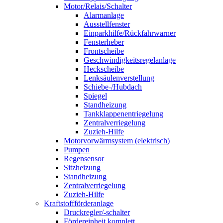
Motor/Relais/Schalter
Alarmanlage
Ausstellfenster
Einparkhilfe/Rückfahrwarner
Fensterheber
Frontscheibe
Geschwindigkeitsregelanlage
Heckscheibe
Lenksäulenverstellung
Schiebe-/Hubdach
Spiegel
Standheizung
Tankklappenentriegelung
Zentralverriegelung
Zuzieh-Hilfe
Motorvorwärmsystem (elektrisch)
Pumpen
Regensensor
Sitzheizung
Standheizung
Zentralverriegelung
Zuzieh-Hilfe
Kraftstoffförderanlage
Druckregler/-schalter
Fördereinheit komplett