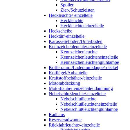
Spoiler
Zier-/Schutzleisten
Heckleuchte/-einzelteile
Heckleuchte
Heckleuchteneinzelteile
Heckscheibe
Hecktür/-einzelteile
Karosserieboden/Unterboden
Kennzeichenleuchte/-einzelteile
Kennzeichenleuchte
Kennzeichenleuchteneinzelteile
Kennzeichenleuchtenglühlampe
Kofferraum-/Laderaumklappe/-deckel
Kotflügel/Anbauteile
Kraftstoffbehälter-/einzelteile
Motorabdeckung
Motorhaube/-einzelteile/-dämmung
Nebelschlußleuchte/-einzelteile
Nebelschlußleuchte
Nebelschlußleuchteneinzelteile
Nebelschlußleuchtenglühlampe
Radhaus
Reserveradwanne
Rückfahrleuchte/-einzelteile