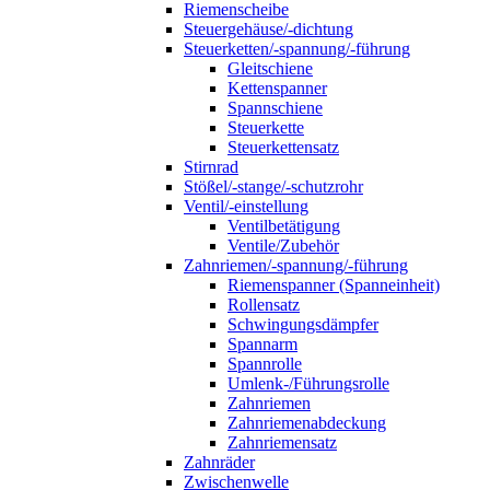
Riemenscheibe
Steuergehäuse/-dichtung
Steuerketten/-spannung/-führung
Gleitschiene
Kettenspanner
Spannschiene
Steuerkette
Steuerkettensatz
Stirnrad
Stößel/-stange/-schutzrohr
Ventil/-einstellung
Ventilbetätigung
Ventile/Zubehör
Zahnriemen/-spannung/-führung
Riemenspanner (Spanneinheit)
Rollensatz
Schwingungsdämpfer
Spannarm
Spannrolle
Umlenk-/Führungsrolle
Zahnriemen
Zahnriemenabdeckung
Zahnriemensatz
Zahnräder
Zwischenwelle