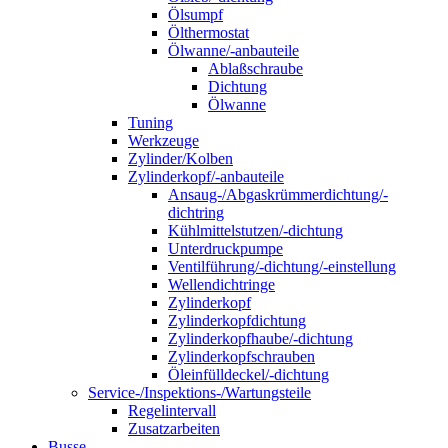
Ölsumpf
Ölthermostat
Ölwanne/-anbauteile
Ablaßschraube
Dichtung
Ölwanne
Tuning
Werkzeuge
Zylinder/Kolben
Zylinderkopf/-anbauteile
Ansaug-/Abgaskrümmerdichtung/-
dichtring
Kühlmittelstutzen/-dichtung
Unterdruckpumpe
Ventilführung/-dichtung/-einstellung
Wellendichtringe
Zylinderkopf
Zylinderkopfdichtung
Zylinderkopfhaube/-dichtung
Zylinderkopfschrauben
Öleinfülldeckel/-dichtung
Service-/Inspektions-/Wartungsteile
Regelintervall
Zusatzarbeiten
Busse