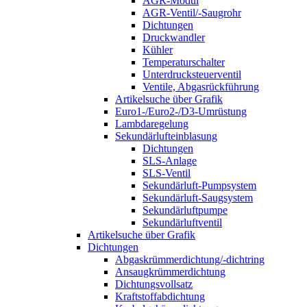
AGR-Modul
AGR-Ventil/-Saugrohr
Dichtungen
Druckwandler
Kühler
Temperaturschalter
Unterdrucksteuerventil
Ventile, Abgasrückführung
Artikelsuche über Grafik
Euro1-/Euro2-/D3-Umrüstung
Lambdaregelung
Sekundärlufteinblasung
Dichtungen
SLS-Anlage
SLS-Ventil
Sekundärluft-Pumpsystem
Sekundärluft-Saugsystem
Sekundärluftpumpe
Sekundärluftventil
Artikelsuche über Grafik
Dichtungen
Abgaskrümmerdichtung/-dichtring
Ansaugkrümmerdichtung
Dichtungsvollsatz
Kraftstoffabdichtung