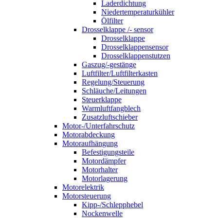
Laderdichtung
Niedertemperaturkühler
Ölfilter
Drosselklappe /- sensor
Drosselklappe
Drosselklappensensor
Drosselklappenstutzen
Gaszug/-gestänge
Luftfilter/Luftfilterkasten
Regelung/Steuerung
Schläuche/Leitungen
Steuerklappe
Warmluftfangblech
Zusatzluftschieber
Motor-/Unterfahrschutz
Motorabdeckung
Motoraufhängung
Befestigungsteile
Motordämpfer
Motorhalter
Motorlagerung
Motorelektrik
Motorsteuerung
Kipp-/Schlepphebel
Nockenwelle