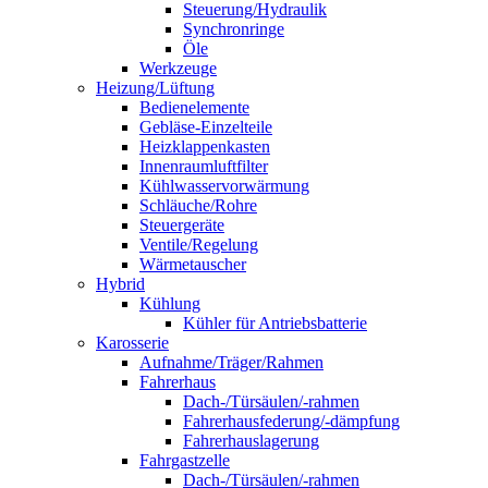
Steuerung/Hydraulik
Synchronringe
Öle
Werkzeuge
Heizung/Lüftung
Bedienelemente
Gebläse-Einzelteile
Heizklappenkasten
Innenraumluftfilter
Kühlwasservorwärmung
Schläuche/Rohre
Steuergeräte
Ventile/Regelung
Wärmetauscher
Hybrid
Kühlung
Kühler für Antriebsbatterie
Karosserie
Aufnahme/Träger/Rahmen
Fahrerhaus
Dach-/Türsäulen/-rahmen
Fahrerhausfederung/-dämpfung
Fahrerhauslagerung
Fahrgastzelle
Dach-/Türsäulen/-rahmen