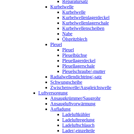
Reparatursatz
Kurbelwelle
Kurbelwelle
Kurbelwellenlagerdeckel
Kurbelwellenlagerschale
Kurbelwellenscheiben
Nabe
Ölspritzblech
Pleuel
Pleuel
Pleuelbüchse
Pleuellagerdeckel
Pleuellagerschale
Pleuelschraube/-mutter
Radialwellendichtring/-satz
Schwungscheibe
Zwischenwelle/Ausgleichswelle
Luftversorgung
Ansaugkrümmer/Saugrohr
Ansaugluftvorwärmung
Aufladung
Ladeluftkühler
Ladeluftregelung
Ladeluftschlauch
Lader/-einzelteile