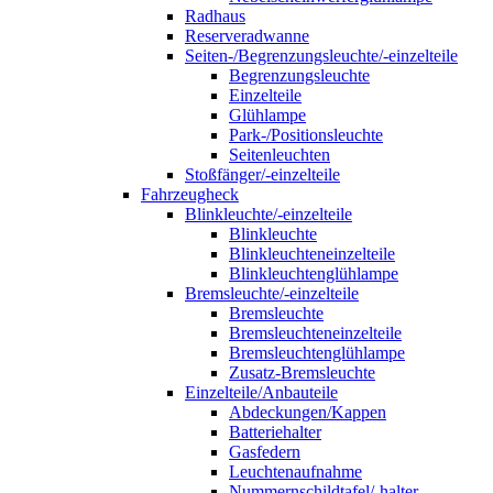
Radhaus
Reserveradwanne
Seiten-/Begrenzungsleuchte/-einzelteile
Begrenzungsleuchte
Einzelteile
Glühlampe
Park-/Positionsleuchte
Seitenleuchten
Stoßfänger/-einzelteile
Fahrzeugheck
Blinkleuchte/-einzelteile
Blinkleuchte
Blinkleuchteneinzelteile
Blinkleuchtenglühlampe
Bremsleuchte/-einzelteile
Bremsleuchte
Bremsleuchteneinzelteile
Bremsleuchtenglühlampe
Zusatz-Bremsleuchte
Einzelteile/Anbauteile
Abdeckungen/Kappen
Batteriehalter
Gasfedern
Leuchtenaufnahme
Nummernschildtafel/-halter