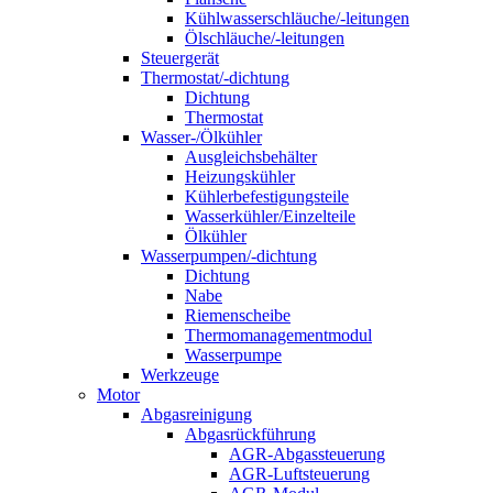
Kühlwasserschläuche/-leitungen
Ölschläuche/-leitungen
Steuergerät
Thermostat/-dichtung
Dichtung
Thermostat
Wasser-/Ölkühler
Ausgleichsbehälter
Heizungskühler
Kühlerbefestigungsteile
Wasserkühler/Einzelteile
Ölkühler
Wasserpumpen/-dichtung
Dichtung
Nabe
Riemenscheibe
Thermomanagementmodul
Wasserpumpe
Werkzeuge
Motor
Abgasreinigung
Abgasrückführung
AGR-Abgassteuerung
AGR-Luftsteuerung