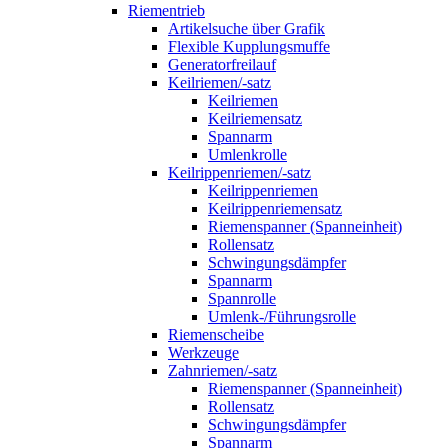
Riementrieb
Artikelsuche über Grafik
Flexible Kupplungsmuffe
Generatorfreilauf
Keilriemen/-satz
Keilriemen
Keilriemensatz
Spannarm
Umlenkrolle
Keilrippenriemen/-satz
Keilrippenriemen
Keilrippenriemensatz
Riemenspanner (Spanneinheit)
Rollensatz
Schwingungsdämpfer
Spannarm
Spannrolle
Umlenk-/Führungsrolle
Riemenscheibe
Werkzeuge
Zahnriemen/-satz
Riemenspanner (Spanneinheit)
Rollensatz
Schwingungsdämpfer
Spannarm