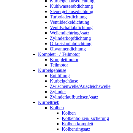
Kurbelgehäusedichtung
Kühlwasserabdichtung
Steuergehäusedichtung
Turboladerdichtung
Ventildeckeldichtung
Ventilschaftabdichtung
Wellendichtring/-satz
Zylinderkopfdichtung
Ölkreislaufabdichtung
Ölwannendichtung
Komplett - / Teilmotor
Komplettmotor
Teilmotor
Kurbelgehäuse
Entlüftung
Kurbelgehäuse
Zwischenwelle/Ausgleichswelle
Zylinder
Zylinderlaufbuchsen/-satz
Kurbeltrieb
Kolben
Kolben
Kolbenbolzen/-sicherung
Kolben komplett
Kolbenringsatz