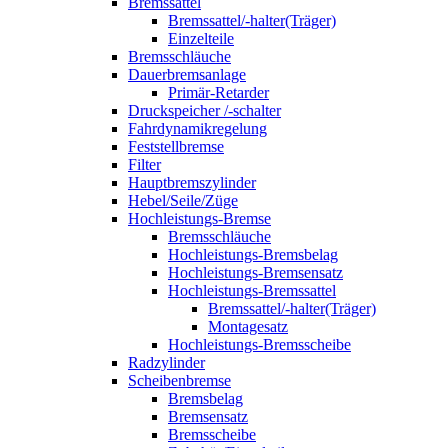
Bremssattel
Bremssattel/-halter(Träger)
Einzelteile
Bremsschläuche
Dauerbremsanlage
Primär-Retarder
Druckspeicher /-schalter
Fahrdynamikregelung
Feststellbremse
Filter
Hauptbremszylinder
Hebel/Seile/Züge
Hochleistungs-Bremse
Bremsschläuche
Hochleistungs-Bremsbelag
Hochleistungs-Bremsensatz
Hochleistungs-Bremssattel
Bremssattel/-halter(Träger)
Montagesatz
Hochleistungs-Bremsscheibe
Radzylinder
Scheibenbremse
Bremsbelag
Bremsensatz
Bremsscheibe