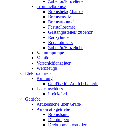
Zubehör/Einzelteile
Trommelbremse
Bremsbelag/-backe
Bremsensatz
Bremstrommel
Feststellbremse
Gestängesteller/-zubehör
Radzylinder
Reparatursatz
Zubehör/Einzelteile
Vakuumpumpe
Ventile
Verschleißanzeiger
Werkzeuge
Elektroantrieb
Kühlung
Gebläse für Antriebsbatterie
Ladeanschluss
Ladekabel
Getriebe
Artikelsuche über Grafik
Automatikgetriebe
Bremsband
Dichtungen
Drehmomentwandler