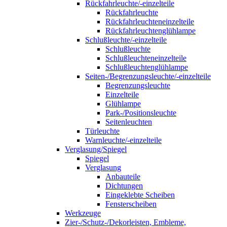
Rückfahrleuchte/-einzelteile
Rückfahrleuchte
Rückfahrleuchteneinzelteile
Rückfahrleuchtenglühlampe
Schlußleuchte/-einzelteile
Schlußleuchte
Schlußleuchteneinzelteile
Schlußleuchtenglühlampe
Seiten-/Begrenzungsleuchte/-einzelteile
Begrenzungsleuchte
Einzelteile
Glühlampe
Park-/Positionsleuchte
Seitenleuchten
Türleuchte
Warnleuchte/-einzelteile
Verglasung/Spiegel
Spiegel
Verglasung
Anbauteile
Dichtungen
Eingeklebte Scheiben
Fensterscheiben
Werkzeuge
Zier-/Schutz-/Dekorleisten, Embleme,