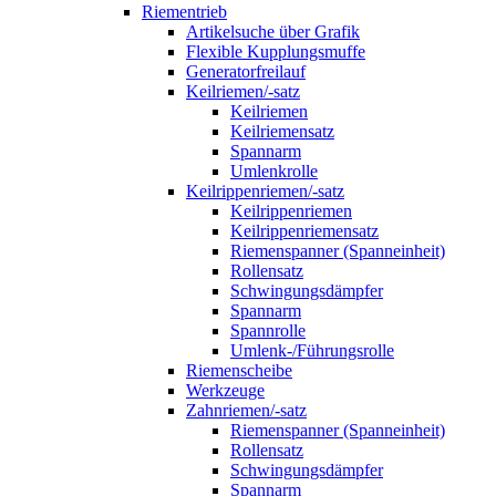
Riementrieb
Artikelsuche über Grafik
Flexible Kupplungsmuffe
Generatorfreilauf
Keilriemen/-satz
Keilriemen
Keilriemensatz
Spannarm
Umlenkrolle
Keilrippenriemen/-satz
Keilrippenriemen
Keilrippenriemensatz
Riemenspanner (Spanneinheit)
Rollensatz
Schwingungsdämpfer
Spannarm
Spannrolle
Umlenk-/Führungsrolle
Riemenscheibe
Werkzeuge
Zahnriemen/-satz
Riemenspanner (Spanneinheit)
Rollensatz
Schwingungsdämpfer
Spannarm