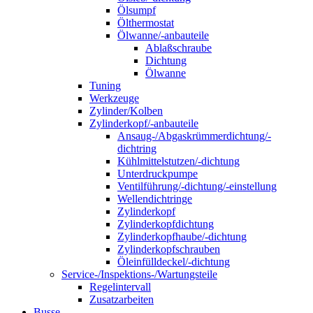
Ölsumpf
Ölthermostat
Ölwanne/-anbauteile
Ablaßschraube
Dichtung
Ölwanne
Tuning
Werkzeuge
Zylinder/Kolben
Zylinderkopf/-anbauteile
Ansaug-/Abgaskrümmerdichtung/-
dichtring
Kühlmittelstutzen/-dichtung
Unterdruckpumpe
Ventilführung/-dichtung/-einstellung
Wellendichtringe
Zylinderkopf
Zylinderkopfdichtung
Zylinderkopfhaube/-dichtung
Zylinderkopfschrauben
Öleinfülldeckel/-dichtung
Service-/Inspektions-/Wartungsteile
Regelintervall
Zusatzarbeiten
Busse