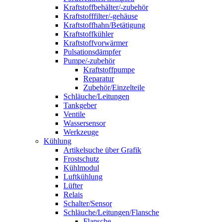
Kraftstoffbehälter/-zubehör
Kraftstofffilter/-gehäuse
Kraftstoffhahn/Betätigung
Kraftstoffkühler
Kraftstoffvorwärmer
Pulsationsdämpfer
Pumpe/-zubehör
Kraftstoffpumpe
Reparatur
Zubehör/Einzelteile
Schläuche/Leitungen
Tankgeber
Ventile
Wassersensor
Werkzeuge
Kühlung
Artikelsuche über Grafik
Frostschutz
Kühlmodul
Luftkühlung
Lüfter
Relais
Schalter/Sensor
Schläuche/Leitungen/Flansche
Flansche