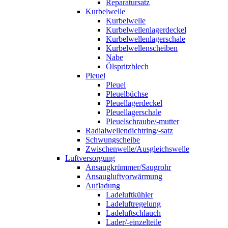
Reparatursatz
Kurbelwelle
Kurbelwelle
Kurbelwellenlagerdeckel
Kurbelwellenlagerschale
Kurbelwellenscheiben
Nabe
Ölspritzblech
Pleuel
Pleuel
Pleuelbüchse
Pleuellagerdeckel
Pleuellagerschale
Pleuelschraube/-mutter
Radialwellendichtring/-satz
Schwungscheibe
Zwischenwelle/Ausgleichswelle
Luftversorgung
Ansaugkrümmer/Saugrohr
Ansaugluftvorwärmung
Aufladung
Ladeluftkühler
Ladeluftregelung
Ladeluftschlauch
Lader/-einzelteile