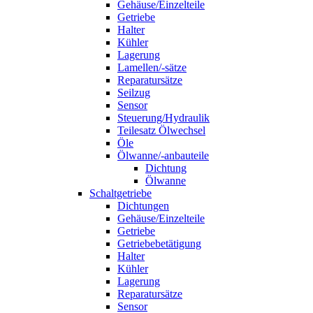
Gehäuse/Einzelteile
Getriebe
Halter
Kühler
Lagerung
Lamellen/-sätze
Reparatursätze
Seilzug
Sensor
Steuerung/Hydraulik
Teilesatz Ölwechsel
Öle
Ölwanne/-anbauteile
Dichtung
Ölwanne
Schaltgetriebe
Dichtungen
Gehäuse/Einzelteile
Getriebe
Getriebebetätigung
Halter
Kühler
Lagerung
Reparatursätze
Sensor