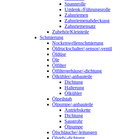
Spannrolle
Umlenk-/Führungsrolle
Zahnriemen
Zahnriemenabdeckung
Zahnriemensatz
Zubehör/Kleinteile
Schmierung
Nockenwellenschmierung
Öldruckschalter/-sensor/-ventil
Öldüse
Öle
Ölfilter
Ölfiltergehäuse/-dichtung
Ölkühler/-anbauteile
Dichtung
Halterung
Ölkühler
Ölpeilstab
Ölpumpe/-anbauteile
Antriebskette
Dichtung
Saugrohr
Ölpumpe
Ölschläuche/-leitungen
Ölsieb/-dichtung