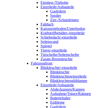
Einstieg-/Türholm
Einzelteile/Anbauteile
Gasfedern
Spoiler
Zier-/Schutzleisten
Faltdach
Karosserieboden/Unterboden
Kraftstoffbehälter-/einzelteile
Schiebedach/-einzelteile
Seitenwand
Spiegel
Türen/-einzelteile
Türscheibe/Seitenscheibe
Zusatz-Bremsleuchte
Fahrzeugfront
Blinkleuchte/-einzelteile
Blinkleuchte
Blinkleuchteneinzelteile
Blinkleuchtenglühlampe
Einzelteile/Anbauteile
Abdeckungen/Kappen
Aufnahme/Träger/Rahmen
Batteriehalter
Embleme
Gasfedern