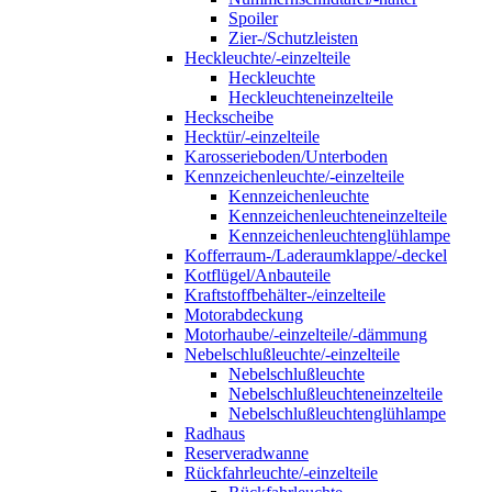
Spoiler
Zier-/Schutzleisten
Heckleuchte/-einzelteile
Heckleuchte
Heckleuchteneinzelteile
Heckscheibe
Hecktür/-einzelteile
Karosserieboden/Unterboden
Kennzeichenleuchte/-einzelteile
Kennzeichenleuchte
Kennzeichenleuchteneinzelteile
Kennzeichenleuchtenglühlampe
Kofferraum-/Laderaumklappe/-deckel
Kotflügel/Anbauteile
Kraftstoffbehälter-/einzelteile
Motorabdeckung
Motorhaube/-einzelteile/-dämmung
Nebelschlußleuchte/-einzelteile
Nebelschlußleuchte
Nebelschlußleuchteneinzelteile
Nebelschlußleuchtenglühlampe
Radhaus
Reserveradwanne
Rückfahrleuchte/-einzelteile