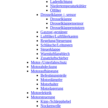
Laderdichtung
Niedertemperaturkühler
Ölfilter
Drosselklappe /- sensor
Drosselklappe
Drosselklappensensor
Drosselklappenstutzen
Gaszug/-gestänge
Luftfilter/Luftfilterkasten
Regelung/Steuerung
Schläuche/Leitungen
Steuerklappe
Warmluftfangblech
Zusatzluftschieber
Motor-/Unterfahrschutz
Motorabdeckung
Motoraufhängung
Befestigungsteile
Motordämpfer
Motorhalter
Motorlagerung
Motorelektrik
Motorsteuerung
Kipp-/Schlepphebel
Nockenwelle