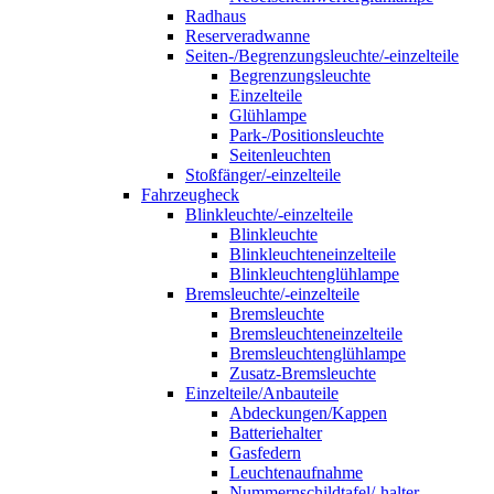
Radhaus
Reserveradwanne
Seiten-/Begrenzungsleuchte/-einzelteile
Begrenzungsleuchte
Einzelteile
Glühlampe
Park-/Positionsleuchte
Seitenleuchten
Stoßfänger/-einzelteile
Fahrzeugheck
Blinkleuchte/-einzelteile
Blinkleuchte
Blinkleuchteneinzelteile
Blinkleuchtenglühlampe
Bremsleuchte/-einzelteile
Bremsleuchte
Bremsleuchteneinzelteile
Bremsleuchtenglühlampe
Zusatz-Bremsleuchte
Einzelteile/Anbauteile
Abdeckungen/Kappen
Batteriehalter
Gasfedern
Leuchtenaufnahme
Nummernschildtafel/-halter