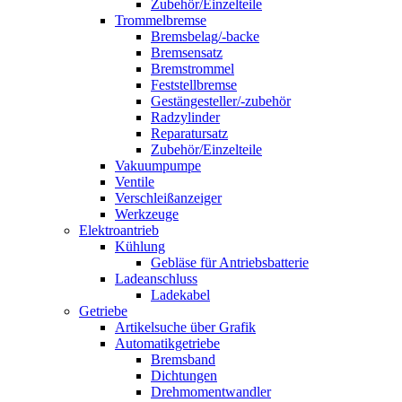
Zubehör/Einzelteile
Trommelbremse
Bremsbelag/-backe
Bremsensatz
Bremstrommel
Feststellbremse
Gestängesteller/-zubehör
Radzylinder
Reparatursatz
Zubehör/Einzelteile
Vakuumpumpe
Ventile
Verschleißanzeiger
Werkzeuge
Elektroantrieb
Kühlung
Gebläse für Antriebsbatterie
Ladeanschluss
Ladekabel
Getriebe
Artikelsuche über Grafik
Automatikgetriebe
Bremsband
Dichtungen
Drehmomentwandler