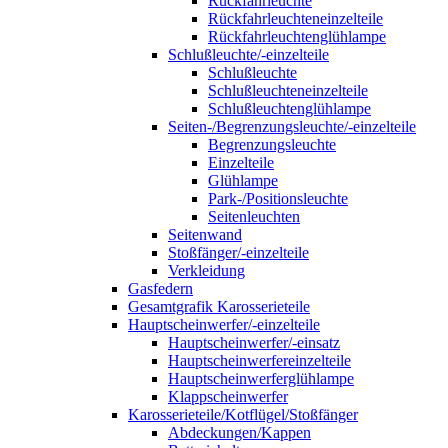
Rückfahrleuchte
Rückfahrleuchteneinzelteile
Rückfahrleuchtenglühlampe
Schlußleuchte/-einzelteile
Schlußleuchte
Schlußleuchteneinzelteile
Schlußleuchtenglühlampe
Seiten-/Begrenzungsleuchte/-einzelteile
Begrenzungsleuchte
Einzelteile
Glühlampe
Park-/Positionsleuchte
Seitenleuchten
Seitenwand
Stoßfänger/-einzelteile
Verkleidung
Gasfedern
Gesamtgrafik Karosserieteile
Hauptscheinwerfer/-einzelteile
Hauptscheinwerfer/-einsatz
Hauptscheinwerfereinzelteile
Hauptscheinwerferglühlampe
Klappscheinwerfer
Karosserieteile/Kotflügel/Stoßfänger
Abdeckungen/Kappen