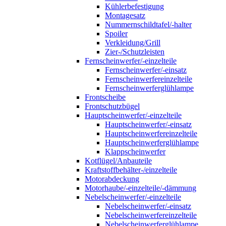
Kühlerbefestigung
Montagesatz
Nummernschildtafel/-halter
Spoiler
Verkleidung/Grill
Zier-/Schutzleisten
Fernscheinwerfer/-einzelteile
Fernscheinwerfer/-einsatz
Fernscheinwerfereinzelteile
Fernscheinwerferglühlampe
Frontscheibe
Frontschutzbügel
Hauptscheinwerfer/-einzelteile
Hauptscheinwerfer/-einsatz
Hauptscheinwerfereinzelteile
Hauptscheinwerferglühlampe
Klappscheinwerfer
Kotflügel/Anbauteile
Kraftstoffbehälter-/einzelteile
Motorabdeckung
Motorhaube/-einzelteile/-dämmung
Nebelscheinwerfer/-einzelteile
Nebelscheinwerfer/-einsatz
Nebelscheinwerfereinzelteile
Nebelscheinwerferglühlampe