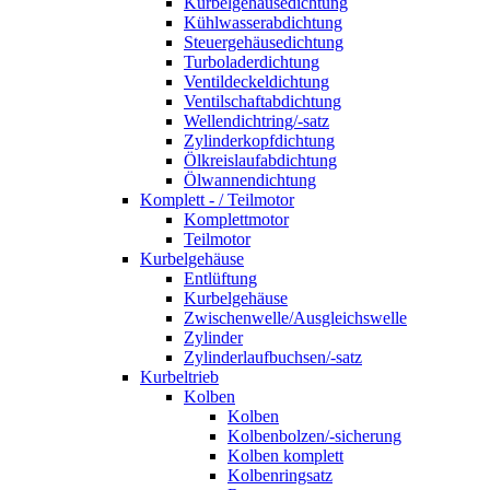
Kurbelgehäusedichtung
Kühlwasserabdichtung
Steuergehäusedichtung
Turboladerdichtung
Ventildeckeldichtung
Ventilschaftabdichtung
Wellendichtring/-satz
Zylinderkopfdichtung
Ölkreislaufabdichtung
Ölwannendichtung
Komplett - / Teilmotor
Komplettmotor
Teilmotor
Kurbelgehäuse
Entlüftung
Kurbelgehäuse
Zwischenwelle/Ausgleichswelle
Zylinder
Zylinderlaufbuchsen/-satz
Kurbeltrieb
Kolben
Kolben
Kolbenbolzen/-sicherung
Kolben komplett
Kolbenringsatz