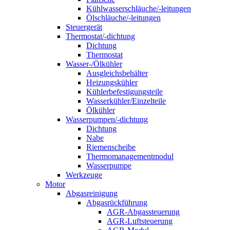
Kühlwasserschläuche/-leitungen
Ölschläuche/-leitungen
Steuergerät
Thermostat/-dichtung
Dichtung
Thermostat
Wasser-/Ölkühler
Ausgleichsbehälter
Heizungskühler
Kühlerbefestigungsteile
Wasserkühler/Einzelteile
Ölkühler
Wasserpumpen/-dichtung
Dichtung
Nabe
Riemenscheibe
Thermomanagementmodul
Wasserpumpe
Werkzeuge
Motor
Abgasreinigung
Abgasrückführung
AGR-Abgassteuerung
AGR-Luftsteuerung