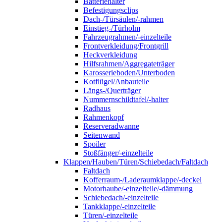
Batteriehalter
Befestigungsclips
Dach-/Türsäulen/-rahmen
Einstieg-/Türholm
Fahrzeugrahmen/-einzelteile
Frontverkleidung/Frontgrill
Heckverkleidung
Hilfsrahmen/Aggregateträger
Karosserieboden/Unterboden
Kotflügel/Anbauteile
Längs-/Querträger
Nummernschildtafel/-halter
Radhaus
Rahmenkopf
Reserveradwanne
Seitenwand
Spoiler
Stoßfänger/-einzelteile
Klappen/Hauben/Türen/Schiebedach/Faltdach
Faltdach
Kofferraum-/Laderaumklappe/-deckel
Motorhaube/-einzelteile/-dämmung
Schiebedach/-einzelteile
Tankklappe/-einzelteile
Türen/-einzelteile