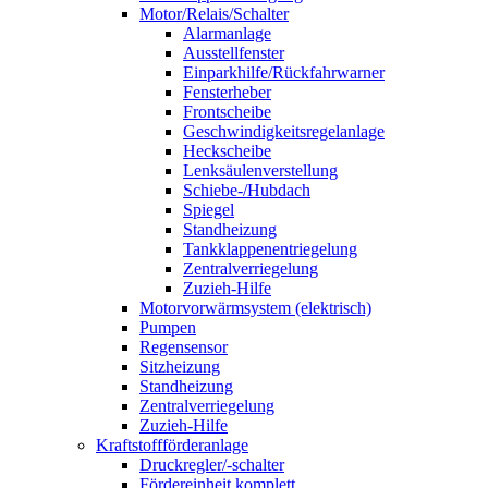
Motor/Relais/Schalter
Alarmanlage
Ausstellfenster
Einparkhilfe/Rückfahrwarner
Fensterheber
Frontscheibe
Geschwindigkeitsregelanlage
Heckscheibe
Lenksäulenverstellung
Schiebe-/Hubdach
Spiegel
Standheizung
Tankklappenentriegelung
Zentralverriegelung
Zuzieh-Hilfe
Motorvorwärmsystem (elektrisch)
Pumpen
Regensensor
Sitzheizung
Standheizung
Zentralverriegelung
Zuzieh-Hilfe
Kraftstoffförderanlage
Druckregler/-schalter
Fördereinheit komplett