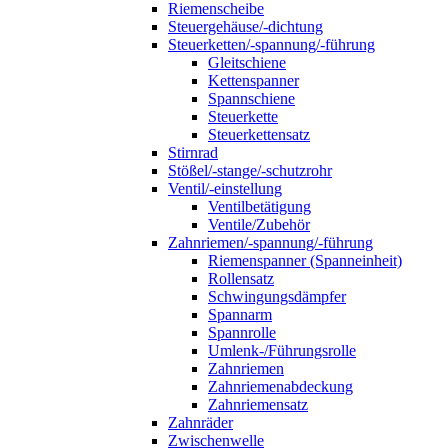
Riemenscheibe
Steuergehäuse/-dichtung
Steuerketten/-spannung/-führung
Gleitschiene
Kettenspanner
Spannschiene
Steuerkette
Steuerkettensatz
Stirnrad
Stößel/-stange/-schutzrohr
Ventil/-einstellung
Ventilbetätigung
Ventile/Zubehör
Zahnriemen/-spannung/-führung
Riemenspanner (Spanneinheit)
Rollensatz
Schwingungsdämpfer
Spannarm
Spannrolle
Umlenk-/Führungsrolle
Zahnriemen
Zahnriemenabdeckung
Zahnriemensatz
Zahnräder
Zwischenwelle