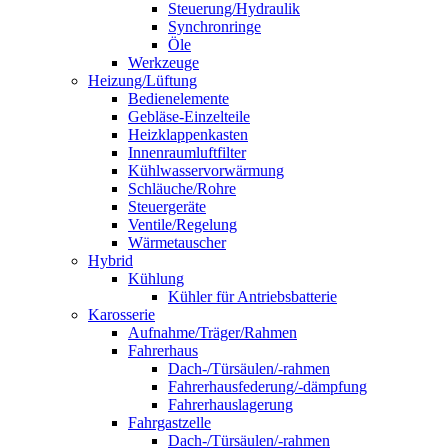
Steuerung/Hydraulik
Synchronringe
Öle
Werkzeuge
Heizung/Lüftung
Bedienelemente
Gebläse-Einzelteile
Heizklappenkasten
Innenraumluftfilter
Kühlwasservorwärmung
Schläuche/Rohre
Steuergeräte
Ventile/Regelung
Wärmetauscher
Hybrid
Kühlung
Kühler für Antriebsbatterie
Karosserie
Aufnahme/Träger/Rahmen
Fahrerhaus
Dach-/Türsäulen/-rahmen
Fahrerhausfederung/-dämpfung
Fahrerhauslagerung
Fahrgastzelle
Dach-/Türsäulen/-rahmen