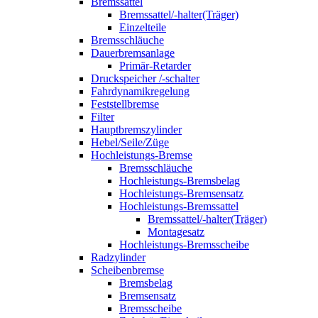
Bremssattel
Bremssattel/-halter(Träger)
Einzelteile
Bremsschläuche
Dauerbremsanlage
Primär-Retarder
Druckspeicher /-schalter
Fahrdynamikregelung
Feststellbremse
Filter
Hauptbremszylinder
Hebel/Seile/Züge
Hochleistungs-Bremse
Bremsschläuche
Hochleistungs-Bremsbelag
Hochleistungs-Bremsensatz
Hochleistungs-Bremssattel
Bremssattel/-halter(Träger)
Montagesatz
Hochleistungs-Bremsscheibe
Radzylinder
Scheibenbremse
Bremsbelag
Bremsensatz
Bremsscheibe