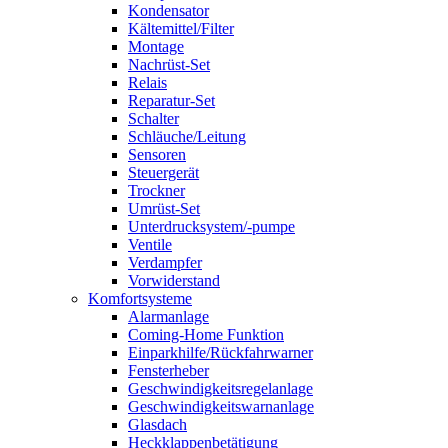
Kondensator
Kältemittel/Filter
Montage
Nachrüst-Set
Relais
Reparatur-Set
Schalter
Schläuche/Leitung
Sensoren
Steuergerät
Trockner
Umrüst-Set
Unterdrucksystem/-pumpe
Ventile
Verdampfer
Vorwiderstand
Komfortsysteme
Alarmanlage
Coming-Home Funktion
Einparkhilfe/Rückfahrwarner
Fensterheber
Geschwindigkeitsregelanlage
Geschwindigkeitswarnanlage
Glasdach
Heckklappenbetätigung