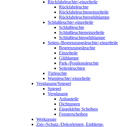
Rückfahrleuchte/-einzelteile
Rückfahrleuchte
Rückfahrleuchteneinzelteile
Rückfahrleuchtenglühlampe
Schlußleuchte/-einzelteile
Schlußleuchte
Schlußleuchteneinzelteile
Schlußleuchtenglühlampe
Seiten-/Begrenzungsleuchte/-einzelteile
Begrenzungsleuchte
Einzelteile
Glühlampe
Park-/Positionsleuchte
Seitenleuchten
Türleuchte
Warnleuchte/-einzelteile
Verglasung/Spiegel
Spiegel
Verglasung
Anbauteile
Dichtungen
Eingeklebte Scheiben
Fensterscheiben
Werkzeuge
Zier-/Schutz-/Dekorleisten, Embleme,