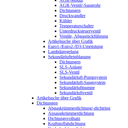
AGR-Modul
AGR-Ventil/-Saugrohr
Dichtungen
Druckwandler
Kühler
Temperaturschalter
Unterdrucksteuerventil
Ventile, Abgasrückführung
Artikelsuche über Grafik
Euro1-/Euro2-/D3-Umrüstung
Lambdaregelung
Sekundärlufteinblasung
Dichtungen
SLS-Anlage
SLS-Ventil
Sekundärluft-Pumpsystem
Sekundärluft-Saugsystem
Sekundärluftpumpe
Sekundärluftventil
Artikelsuche über Grafik
Dichtungen
Abgaskrümmerdichtung/-dichtring
Ansaugkrümmerdichtung
Dichtungsvollsatz
Kraftstoffabdichtung