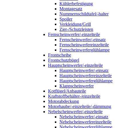
Kühlerbefestigung
Montagesatz
Nummernschildtafel/-halter
Spoiler
Verkleidung/Grill
Zier-/Schutzleisten
Fernscheinwerfer/-einzelteile
Fernscheinwerfer/-einsatz
Fernscheinwerfereinzelteile
Fernscheinwerferglühlampe
Frontscheibe
Frontschutzbügel
Hauptscheinwerfer/-einzelteile
Hauptscheinwerfer/-einsatz
Hauptscheinwerfereinzelteile
Hauptscheinwerferglühlampe
Klappscheinwerfer
Kotflügel/Anbauteile
Kraftstoffbehälter-/einzelteile
Motorabdeckung
Motorhaube/-einzelteile/-dämmung
Nebelscheinwerfer/-einzelteile
Nebelscheinwerfer/-einsatz
Nebelscheinwerfereinzelteile
Nebelscheinwerferglühlampe