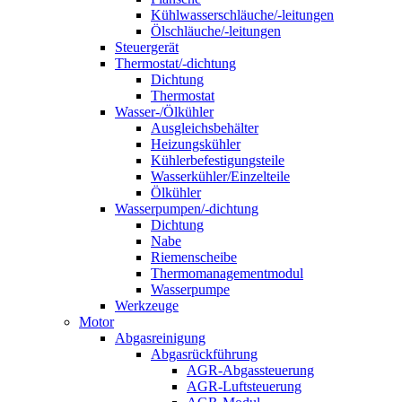
Kühlwasserschläuche/-leitungen
Ölschläuche/-leitungen
Steuergerät
Thermostat/-dichtung
Dichtung
Thermostat
Wasser-/Ölkühler
Ausgleichsbehälter
Heizungskühler
Kühlerbefestigungsteile
Wasserkühler/Einzelteile
Ölkühler
Wasserpumpen/-dichtung
Dichtung
Nabe
Riemenscheibe
Thermomanagementmodul
Wasserpumpe
Werkzeuge
Motor
Abgasreinigung
Abgasrückführung
AGR-Abgassteuerung
AGR-Luftsteuerung