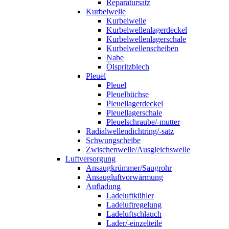
Reparatursatz
Kurbelwelle
Kurbelwelle
Kurbelwellenlagerdeckel
Kurbelwellenlagerschale
Kurbelwellenscheiben
Nabe
Ölspritzblech
Pleuel
Pleuel
Pleuelbüchse
Pleuellagerdeckel
Pleuellagerschale
Pleuelschraube/-mutter
Radialwellendichtring/-satz
Schwungscheibe
Zwischenwelle/Ausgleichswelle
Luftversorgung
Ansaugkrümmer/Saugrohr
Ansaugluftvorwärmung
Aufladung
Ladeluftkühler
Ladeluftregelung
Ladeluftschlauch
Lader/-einzelteile