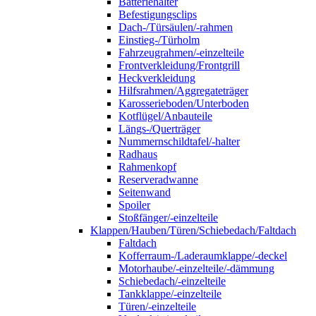
Batteriehalter
Befestigungsclips
Dach-/Türsäulen/-rahmen
Einstieg-/Türholm
Fahrzeugrahmen/-einzelteile
Frontverkleidung/Frontgrill
Heckverkleidung
Hilfsrahmen/Aggregateträger
Karosserieboden/Unterboden
Kotflügel/Anbauteile
Längs-/Querträger
Nummernschildtafel/-halter
Radhaus
Rahmenkopf
Reserveradwanne
Seitenwand
Spoiler
Stoßfänger/-einzelteile
Klappen/Hauben/Türen/Schiebedach/Faltdach
Faltdach
Kofferraum-/Laderaumklappe/-deckel
Motorhaube/-einzelteile/-dämmung
Schiebedach/-einzelteile
Tankklappe/-einzelteile
Türen/-einzelteile