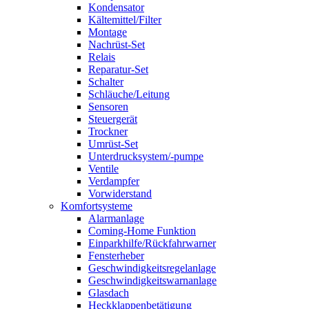
Kondensator
Kältemittel/Filter
Montage
Nachrüst-Set
Relais
Reparatur-Set
Schalter
Schläuche/Leitung
Sensoren
Steuergerät
Trockner
Umrüst-Set
Unterdrucksystem/-pumpe
Ventile
Verdampfer
Vorwiderstand
Komfortsysteme
Alarmanlage
Coming-Home Funktion
Einparkhilfe/Rückfahrwarner
Fensterheber
Geschwindigkeitsregelanlage
Geschwindigkeitswarnanlage
Glasdach
Heckklappenbetätigung