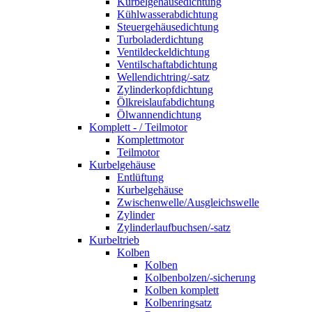
Kurbelgehäusedichtung
Kühlwasserabdichtung
Steuergehäusedichtung
Turboladerdichtung
Ventildeckeldichtung
Ventilschaftabdichtung
Wellendichtring/-satz
Zylinderkopfdichtung
Ölkreislaufabdichtung
Ölwannendichtung
Komplett - / Teilmotor
Komplettmotor
Teilmotor
Kurbelgehäuse
Entlüftung
Kurbelgehäuse
Zwischenwelle/Ausgleichswelle
Zylinder
Zylinderlaufbuchsen/-satz
Kurbeltrieb
Kolben
Kolben
Kolbenbolzen/-sicherung
Kolben komplett
Kolbenringsatz