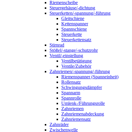
Riemenscheibe
Steuergehäuse/-dichtung
Steuerketten/-spannung/-führung
Gleitschiene
Kettenspanner
Spannschiene
Steuerkette
Steuerkettensatz
Stirnrad
Stößel/-stange/-schutzrohr
Ventil/-einstellung
Ventilbetätigung
Ventile/Zubehör
Zahnriemen/-spannung/-führung
Riemenspanner (Spanneinheit)
Rollensatz
Schwingungsdämpfer
Spannarm
Spannrolle
Umlenk-/Führungsrolle
Zahnriemen
Zahnriemenabdeckung
Zahnriemensatz
Zahnräder
Zwischenwelle