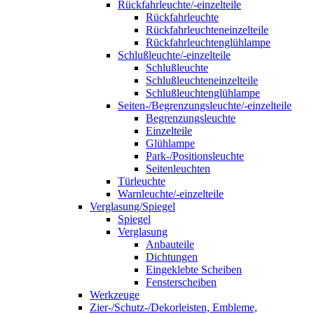
Rückfahrleuchte/-einzelteile
Rückfahrleuchte
Rückfahrleuchteneinzelteile
Rückfahrleuchtenglühlampe
Schlußleuchte/-einzelteile
Schlußleuchte
Schlußleuchteneinzelteile
Schlußleuchtenglühlampe
Seiten-/Begrenzungsleuchte/-einzelteile
Begrenzungsleuchte
Einzelteile
Glühlampe
Park-/Positionsleuchte
Seitenleuchten
Türleuchte
Warnleuchte/-einzelteile
Verglasung/Spiegel
Spiegel
Verglasung
Anbauteile
Dichtungen
Eingeklebte Scheiben
Fensterscheiben
Werkzeuge
Zier-/Schutz-/Dekorleisten, Embleme,