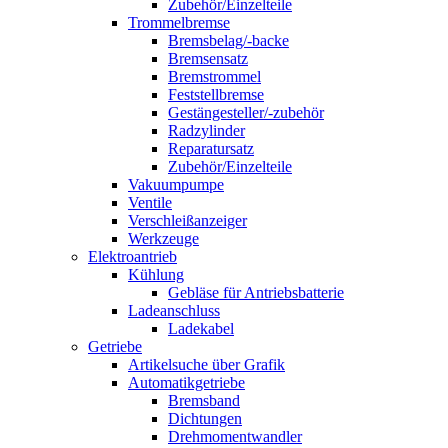
Zubehör/Einzelteile
Trommelbremse
Bremsbelag/-backe
Bremsensatz
Bremstrommel
Feststellbremse
Gestängesteller/-zubehör
Radzylinder
Reparatursatz
Zubehör/Einzelteile
Vakuumpumpe
Ventile
Verschleißanzeiger
Werkzeuge
Elektroantrieb
Kühlung
Gebläse für Antriebsbatterie
Ladeanschluss
Ladekabel
Getriebe
Artikelsuche über Grafik
Automatikgetriebe
Bremsband
Dichtungen
Drehmomentwandler