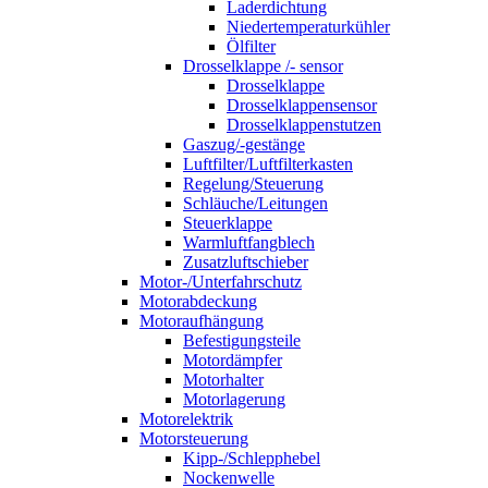
Laderdichtung
Niedertemperaturkühler
Ölfilter
Drosselklappe /- sensor
Drosselklappe
Drosselklappensensor
Drosselklappenstutzen
Gaszug/-gestänge
Luftfilter/Luftfilterkasten
Regelung/Steuerung
Schläuche/Leitungen
Steuerklappe
Warmluftfangblech
Zusatzluftschieber
Motor-/Unterfahrschutz
Motorabdeckung
Motoraufhängung
Befestigungsteile
Motordämpfer
Motorhalter
Motorlagerung
Motorelektrik
Motorsteuerung
Kipp-/Schlepphebel
Nockenwelle