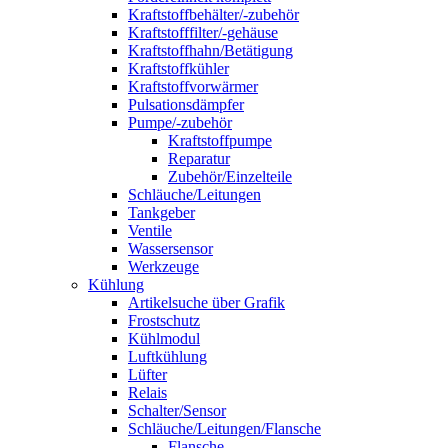
Kraftstoffbehälter/-zubehör
Kraftstofffilter/-gehäuse
Kraftstoffhahn/Betätigung
Kraftstoffkühler
Kraftstoffvorwärmer
Pulsationsdämpfer
Pumpe/-zubehör
Kraftstoffpumpe
Reparatur
Zubehör/Einzelteile
Schläuche/Leitungen
Tankgeber
Ventile
Wassersensor
Werkzeuge
Kühlung
Artikelsuche über Grafik
Frostschutz
Kühlmodul
Luftkühlung
Lüfter
Relais
Schalter/Sensor
Schläuche/Leitungen/Flansche
Flansche