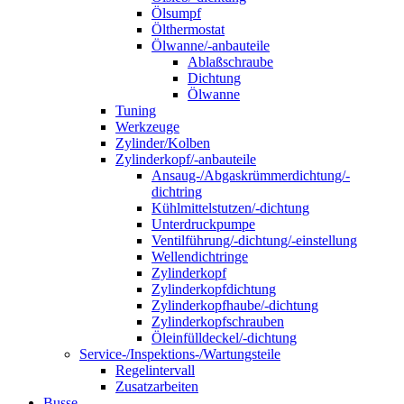
Ölsumpf
Ölthermostat
Ölwanne/-anbauteile
Ablaßschraube
Dichtung
Ölwanne
Tuning
Werkzeuge
Zylinder/Kolben
Zylinderkopf/-anbauteile
Ansaug-/Abgaskrümmerdichtung/-
dichtring
Kühlmittelstutzen/-dichtung
Unterdruckpumpe
Ventilführung/-dichtung/-einstellung
Wellendichtringe
Zylinderkopf
Zylinderkopfdichtung
Zylinderkopfhaube/-dichtung
Zylinderkopfschrauben
Öleinfülldeckel/-dichtung
Service-/Inspektions-/Wartungsteile
Regelintervall
Zusatzarbeiten
Busse