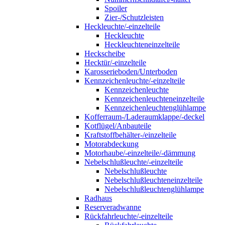
Spoiler
Zier-/Schutzleisten
Heckleuchte/-einzelteile
Heckleuchte
Heckleuchteneinzelteile
Heckscheibe
Hecktür/-einzelteile
Karosserieboden/Unterboden
Kennzeichenleuchte/-einzelteile
Kennzeichenleuchte
Kennzeichenleuchteneinzelteile
Kennzeichenleuchtenglühlampe
Kofferraum-/Laderaumklappe/-deckel
Kotflügel/Anbauteile
Kraftstoffbehälter-/einzelteile
Motorabdeckung
Motorhaube/-einzelteile/-dämmung
Nebelschlußleuchte/-einzelteile
Nebelschlußleuchte
Nebelschlußleuchteneinzelteile
Nebelschlußleuchtenglühlampe
Radhaus
Reserveradwanne
Rückfahrleuchte/-einzelteile