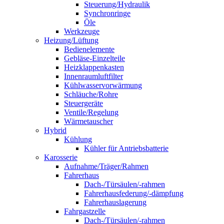
Steuerung/Hydraulik
Synchronringe
Öle
Werkzeuge
Heizung/Lüftung
Bedienelemente
Gebläse-Einzelteile
Heizklappenkasten
Innenraumluftfilter
Kühlwasservorwärmung
Schläuche/Rohre
Steuergeräte
Ventile/Regelung
Wärmetauscher
Hybrid
Kühlung
Kühler für Antriebsbatterie
Karosserie
Aufnahme/Träger/Rahmen
Fahrerhaus
Dach-/Türsäulen/-rahmen
Fahrerhausfederung/-dämpfung
Fahrerhauslagerung
Fahrgastzelle
Dach-/Türsäulen/-rahmen