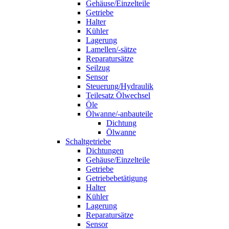
Gehäuse/Einzelteile
Getriebe
Halter
Kühler
Lagerung
Lamellen/-sätze
Reparatursätze
Seilzug
Sensor
Steuerung/Hydraulik
Teilesatz Ölwechsel
Öle
Ölwanne/-anbauteile
Dichtung
Ölwanne
Schaltgetriebe
Dichtungen
Gehäuse/Einzelteile
Getriebe
Getriebebetätigung
Halter
Kühler
Lagerung
Reparatursätze
Sensor