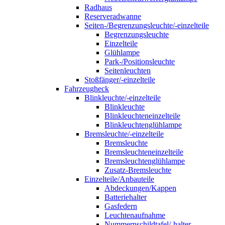
Radhaus
Reserveradwanne
Seiten-/Begrenzungsleuchte/-einzelteile
Begrenzungsleuchte
Einzelteile
Glühlampe
Park-/Positionsleuchte
Seitenleuchten
Stoßfänger/-einzelteile
Fahrzeugheck
Blinkleuchte/-einzelteile
Blinkleuchte
Blinkleuchteneinzelteile
Blinkleuchtenglühlampe
Bremsleuchte/-einzelteile
Bremsleuchte
Bremsleuchteneinzelteile
Bremsleuchtenglühlampe
Zusatz-Bremsleuchte
Einzelteile/Anbauteile
Abdeckungen/Kappen
Batteriehalter
Gasfedern
Leuchtenaufnahme
Nummernschildtafel/-halter