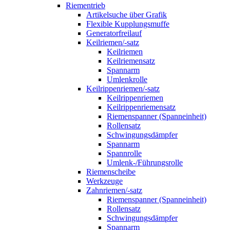
Riementrieb
Artikelsuche über Grafik
Flexible Kupplungsmuffe
Generatorfreilauf
Keilriemen/-satz
Keilriemen
Keilriemensatz
Spannarm
Umlenkrolle
Keilrippenriemen/-satz
Keilrippenriemen
Keilrippenriemensatz
Riemenspanner (Spanneinheit)
Rollensatz
Schwingungsdämpfer
Spannarm
Spannrolle
Umlenk-/Führungsrolle
Riemenscheibe
Werkzeuge
Zahnriemen/-satz
Riemenspanner (Spanneinheit)
Rollensatz
Schwingungsdämpfer
Spannarm