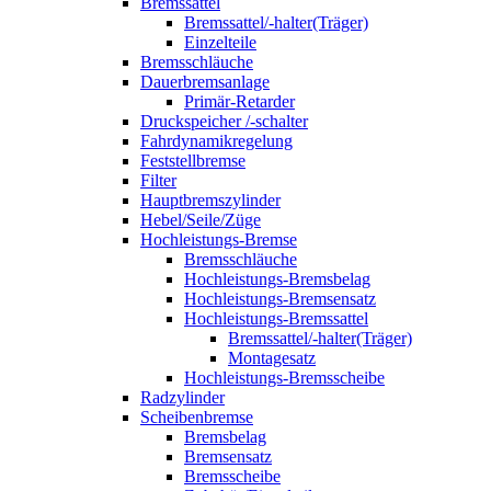
Bremssattel
Bremssattel/-halter(Träger)
Einzelteile
Bremsschläuche
Dauerbremsanlage
Primär-Retarder
Druckspeicher /-schalter
Fahrdynamikregelung
Feststellbremse
Filter
Hauptbremszylinder
Hebel/Seile/Züge
Hochleistungs-Bremse
Bremsschläuche
Hochleistungs-Bremsbelag
Hochleistungs-Bremsensatz
Hochleistungs-Bremssattel
Bremssattel/-halter(Träger)
Montagesatz
Hochleistungs-Bremsscheibe
Radzylinder
Scheibenbremse
Bremsbelag
Bremsensatz
Bremsscheibe