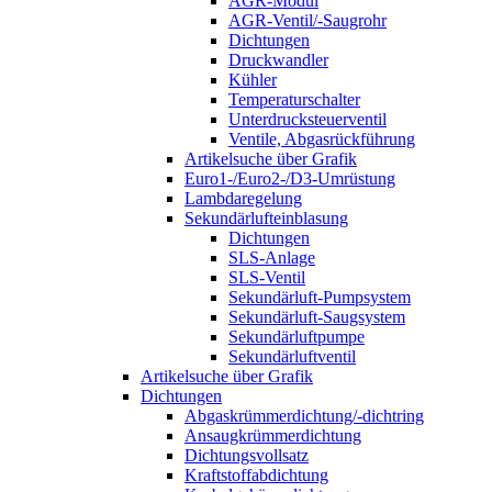
AGR-Modul
AGR-Ventil/-Saugrohr
Dichtungen
Druckwandler
Kühler
Temperaturschalter
Unterdrucksteuerventil
Ventile, Abgasrückführung
Artikelsuche über Grafik
Euro1-/Euro2-/D3-Umrüstung
Lambdaregelung
Sekundärlufteinblasung
Dichtungen
SLS-Anlage
SLS-Ventil
Sekundärluft-Pumpsystem
Sekundärluft-Saugsystem
Sekundärluftpumpe
Sekundärluftventil
Artikelsuche über Grafik
Dichtungen
Abgaskrümmerdichtung/-dichtring
Ansaugkrümmerdichtung
Dichtungsvollsatz
Kraftstoffabdichtung