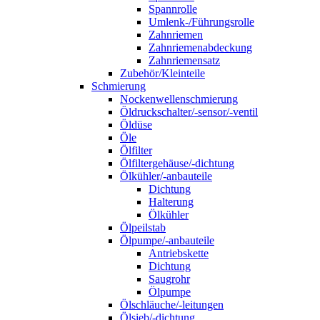
Spannrolle
Umlenk-/Führungsrolle
Zahnriemen
Zahnriemenabdeckung
Zahnriemensatz
Zubehör/Kleinteile
Schmierung
Nockenwellenschmierung
Öldruckschalter/-sensor/-ventil
Öldüse
Öle
Ölfilter
Ölfiltergehäuse/-dichtung
Ölkühler/-anbauteile
Dichtung
Halterung
Ölkühler
Ölpeilstab
Ölpumpe/-anbauteile
Antriebskette
Dichtung
Saugrohr
Ölpumpe
Ölschläuche/-leitungen
Ölsieb/-dichtung