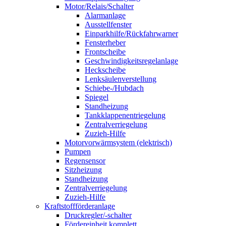
Motor/Relais/Schalter
Alarmanlage
Ausstellfenster
Einparkhilfe/Rückfahrwarner
Fensterheber
Frontscheibe
Geschwindigkeitsregelanlage
Heckscheibe
Lenksäulenverstellung
Schiebe-/Hubdach
Spiegel
Standheizung
Tankklappenentriegelung
Zentralverriegelung
Zuzieh-Hilfe
Motorvorwärmsystem (elektrisch)
Pumpen
Regensensor
Sitzheizung
Standheizung
Zentralverriegelung
Zuzieh-Hilfe
Kraftstoffförderanlage
Druckregler/-schalter
Fördereinheit komplett