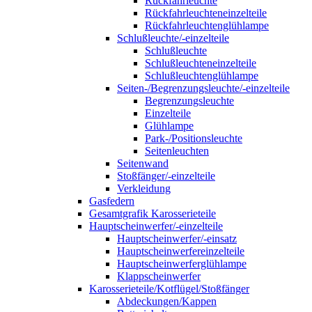
Rückfahrleuchte
Rückfahrleuchteneinzelteile
Rückfahrleuchtenglühlampe
Schlußleuchte/-einzelteile
Schlußleuchte
Schlußleuchteneinzelteile
Schlußleuchtenglühlampe
Seiten-/Begrenzungsleuchte/-einzelteile
Begrenzungsleuchte
Einzelteile
Glühlampe
Park-/Positionsleuchte
Seitenleuchten
Seitenwand
Stoßfänger/-einzelteile
Verkleidung
Gasfedern
Gesamtgrafik Karosserieteile
Hauptscheinwerfer/-einzelteile
Hauptscheinwerfer/-einsatz
Hauptscheinwerfereinzelteile
Hauptscheinwerferglühlampe
Klappscheinwerfer
Karosserieteile/Kotflügel/Stoßfänger
Abdeckungen/Kappen