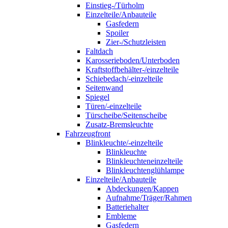
Einstieg-/Türholm
Einzelteile/Anbauteile
Gasfedern
Spoiler
Zier-/Schutzleisten
Faltdach
Karosserieboden/Unterboden
Kraftstoffbehälter-/einzelteile
Schiebedach/-einzelteile
Seitenwand
Spiegel
Türen/-einzelteile
Türscheibe/Seitenscheibe
Zusatz-Bremsleuchte
Fahrzeugfront
Blinkleuchte/-einzelteile
Blinkleuchte
Blinkleuchteneinzelteile
Blinkleuchtenglühlampe
Einzelteile/Anbauteile
Abdeckungen/Kappen
Aufnahme/Träger/Rahmen
Batteriehalter
Embleme
Gasfedern