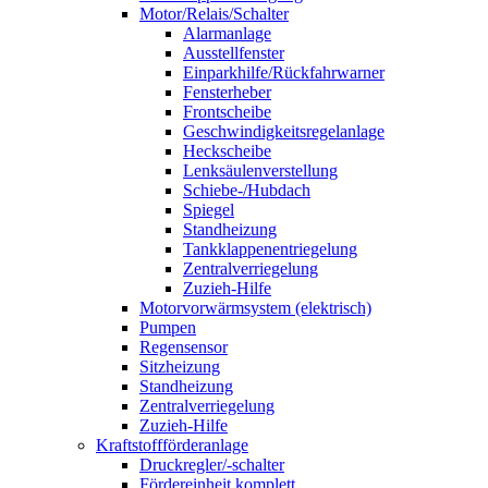
Motor/Relais/Schalter
Alarmanlage
Ausstellfenster
Einparkhilfe/Rückfahrwarner
Fensterheber
Frontscheibe
Geschwindigkeitsregelanlage
Heckscheibe
Lenksäulenverstellung
Schiebe-/Hubdach
Spiegel
Standheizung
Tankklappenentriegelung
Zentralverriegelung
Zuzieh-Hilfe
Motorvorwärmsystem (elektrisch)
Pumpen
Regensensor
Sitzheizung
Standheizung
Zentralverriegelung
Zuzieh-Hilfe
Kraftstoffförderanlage
Druckregler/-schalter
Fördereinheit komplett