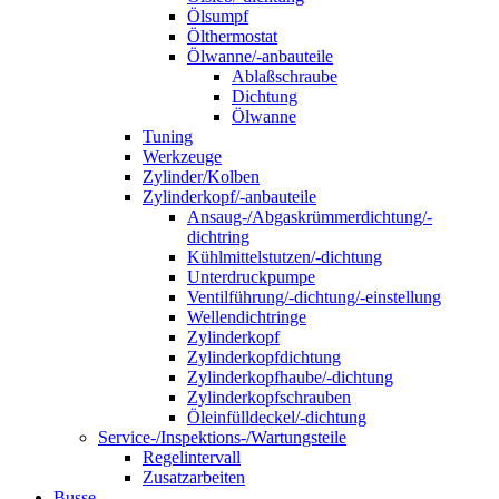
Ölsumpf
Ölthermostat
Ölwanne/-anbauteile
Ablaßschraube
Dichtung
Ölwanne
Tuning
Werkzeuge
Zylinder/Kolben
Zylinderkopf/-anbauteile
Ansaug-/Abgaskrümmerdichtung/-
dichtring
Kühlmittelstutzen/-dichtung
Unterdruckpumpe
Ventilführung/-dichtung/-einstellung
Wellendichtringe
Zylinderkopf
Zylinderkopfdichtung
Zylinderkopfhaube/-dichtung
Zylinderkopfschrauben
Öleinfülldeckel/-dichtung
Service-/Inspektions-/Wartungsteile
Regelintervall
Zusatzarbeiten
Busse