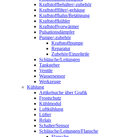
Kraftstoffbehälter/-zubehör
Kraftstofffilter/-gehäuse
Kraftstoffhahn/Betätigung
Kraftstoffkühler
Kraftstoffvorwärmer
Pulsationsdämpfer
Pumpe/-zubehör
Kraftstoffpumpe
Reparatur
Zubehör/Einzelteile
Schläuche/Leitungen
Tankgeber
Ventile
Wassersensor
Werkzeuge
Kühlung
Artikelsuche über Grafik
Frostschutz
Kühlmodul
Luftkühlung
Lüfter
Relais
Schalter/Sensor
Schläuche/Leitungen/Flansche
Flansche