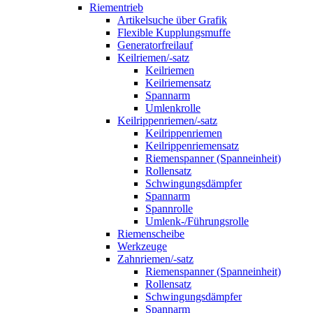
Riementrieb
Artikelsuche über Grafik
Flexible Kupplungsmuffe
Generatorfreilauf
Keilriemen/-satz
Keilriemen
Keilriemensatz
Spannarm
Umlenkrolle
Keilrippenriemen/-satz
Keilrippenriemen
Keilrippenriemensatz
Riemenspanner (Spanneinheit)
Rollensatz
Schwingungsdämpfer
Spannarm
Spannrolle
Umlenk-/Führungsrolle
Riemenscheibe
Werkzeuge
Zahnriemen/-satz
Riemenspanner (Spanneinheit)
Rollensatz
Schwingungsdämpfer
Spannarm