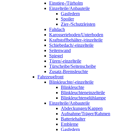
Einstieg-/Türholm
Einzelteile/Anbauteile
Gasfedern
Spoiler
Zier-/Schutzleisten
Faltdach
Karosserieboden/Unterboden
Kraftstoffbehälter-/einzelteile
Schiebedach/-einzelteile
Seitenwand
Spiegel
Türen/-einzelteile
Türscheibe/Seitenscheibe
Zusatz-Bremsleuchte
Fahrzeugfront
Blinkleuchte/-einzelteile
Blinkleuchte
Blinkleuchteneinzelteile
Blinkleuchtenglühlampe
Einzelteile/Anbauteile
Abdeckungen/Kappen
Aufnahme/Träger/Rahmen
Batteriehalter
Embleme
Gasfedern