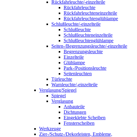
Rückfahrleuchte/-einzelteile
Rückfahrleuchte
Rückfahrleuchteneinzelteile
Rückfahrleuchtenglühlampe
Schlußleuchte/-einzelteile
Schlußleuchte
Schlußleuchteneinzelteile
Schlußleuchtenglühlampe
Seiten-/Begrenzungsleuchte/-einzelteile
Begrenzungsleuchte
Einzelteile
Glühlampe
Park-/Positionsleuchte
Seitenleuchten
Türleuchte
Warnleuchte/-einzelteile
Verglasung/Spiegel
Spiegel
Verglasung
Anbauteile
Dichtungen
Eingeklebte Scheiben
Fensterscheiben
Werkzeuge
Zier-/Schutz-/Dekorleisten, Embleme,