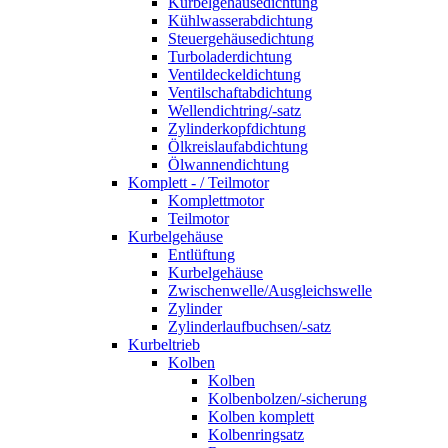
Kurbelgehäusedichtung
Kühlwasserabdichtung
Steuergehäusedichtung
Turboladerdichtung
Ventildeckeldichtung
Ventilschaftabdichtung
Wellendichtring/-satz
Zylinderkopfdichtung
Ölkreislaufabdichtung
Ölwannendichtung
Komplett - / Teilmotor
Komplettmotor
Teilmotor
Kurbelgehäuse
Entlüftung
Kurbelgehäuse
Zwischenwelle/Ausgleichswelle
Zylinder
Zylinderlaufbuchsen/-satz
Kurbeltrieb
Kolben
Kolben
Kolbenbolzen/-sicherung
Kolben komplett
Kolbenringsatz