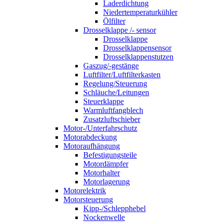
Laderdichtung
Niedertemperaturkühler
Ölfilter
Drosselklappe /- sensor
Drosselklappe
Drosselklappensensor
Drosselklappenstutzen
Gaszug/-gestänge
Luftfilter/Luftfilterkasten
Regelung/Steuerung
Schläuche/Leitungen
Steuerklappe
Warmluftfangblech
Zusatzluftschieber
Motor-/Unterfahrschutz
Motorabdeckung
Motoraufhängung
Befestigungsteile
Motordämpfer
Motorhalter
Motorlagerung
Motorelektrik
Motorsteuerung
Kipp-/Schlepphebel
Nockenwelle