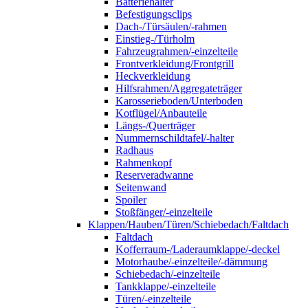
Batteriehalter
Befestigungsclips
Dach-/Türsäulen/-rahmen
Einstieg-/Türholm
Fahrzeugrahmen/-einzelteile
Frontverkleidung/Frontgrill
Heckverkleidung
Hilfsrahmen/Aggregateträger
Karosserieboden/Unterboden
Kotflügel/Anbauteile
Längs-/Querträger
Nummernschildtafel/-halter
Radhaus
Rahmenkopf
Reserveradwanne
Seitenwand
Spoiler
Stoßfänger/-einzelteile
Klappen/Hauben/Türen/Schiebedach/Faltdach
Faltdach
Kofferraum-/Laderaumklappe/-deckel
Motorhaube/-einzelteile/-dämmung
Schiebedach/-einzelteile
Tankklappe/-einzelteile
Türen/-einzelteile