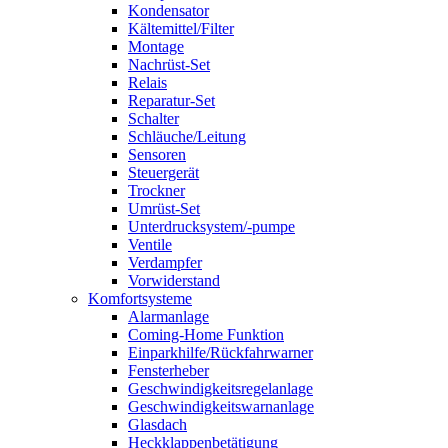
Kondensator
Kältemittel/Filter
Montage
Nachrüst-Set
Relais
Reparatur-Set
Schalter
Schläuche/Leitung
Sensoren
Steuergerät
Trockner
Umrüst-Set
Unterdrucksystem/-pumpe
Ventile
Verdampfer
Vorwiderstand
Komfortsysteme
Alarmanlage
Coming-Home Funktion
Einparkhilfe/Rückfahrwarner
Fensterheber
Geschwindigkeitsregelanlage
Geschwindigkeitswarnanlage
Glasdach
Heckklappenbetätigung