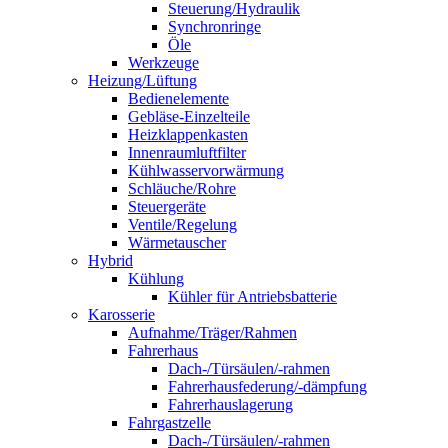
Steuerung/Hydraulik
Synchronringe
Öle
Werkzeuge
Heizung/Lüftung
Bedienelemente
Gebläse-Einzelteile
Heizklappenkasten
Innenraumluftfilter
Kühlwasservorwärmung
Schläuche/Rohre
Steuergeräte
Ventile/Regelung
Wärmetauscher
Hybrid
Kühlung
Kühler für Antriebsbatterie
Karosserie
Aufnahme/Träger/Rahmen
Fahrerhaus
Dach-/Türsäulen/-rahmen
Fahrerhausfederung/-dämpfung
Fahrerhauslagerung
Fahrgastzelle
Dach-/Türsäulen/-rahmen