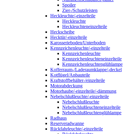
Spoiler
Zier-/Schutzleisten
Heckleuchte/-einzelteile
Heckleuchte
Heckleuchteneinzelteile
Heckscheibe
Hecktür/-einzelteile
Karosserieboden/Unterboden
Kennzeichenleuchte/-einzelteile
Kennzeichenleuchte
Kennzeichenleuchteneinzelteile
Kennzeichenleuchtenglühlampe
Kofferraum-/Laderaumklappe/-deckel
Kotflügel/Anbauteile
Kraftstoffbehälter-/einzelteile
Motorabdeckung
Motorhaube/-einzelteile/-dämmung
Nebelschlußleuchte/-einzelteile
Nebelschlußleuchte
Nebelschlußleuchteneinzelteile
Nebelschlußleuchtenglühlampe
Radhaus
Reserveradwanne
Rückfahrleuchte/-einzelteile