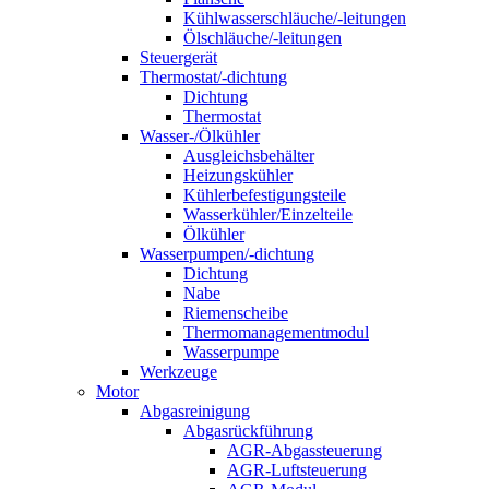
Kühlwasserschläuche/-leitungen
Ölschläuche/-leitungen
Steuergerät
Thermostat/-dichtung
Dichtung
Thermostat
Wasser-/Ölkühler
Ausgleichsbehälter
Heizungskühler
Kühlerbefestigungsteile
Wasserkühler/Einzelteile
Ölkühler
Wasserpumpen/-dichtung
Dichtung
Nabe
Riemenscheibe
Thermomanagementmodul
Wasserpumpe
Werkzeuge
Motor
Abgasreinigung
Abgasrückführung
AGR-Abgassteuerung
AGR-Luftsteuerung