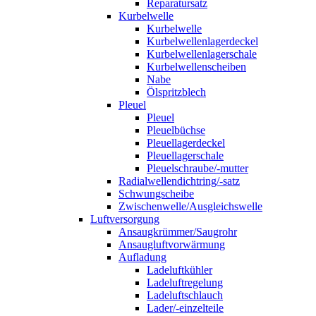
Reparatursatz
Kurbelwelle
Kurbelwelle
Kurbelwellenlagerdeckel
Kurbelwellenlagerschale
Kurbelwellenscheiben
Nabe
Ölspritzblech
Pleuel
Pleuel
Pleuelbüchse
Pleuellagerdeckel
Pleuellagerschale
Pleuelschraube/-mutter
Radialwellendichtring/-satz
Schwungscheibe
Zwischenwelle/Ausgleichswelle
Luftversorgung
Ansaugkrümmer/Saugrohr
Ansaugluftvorwärmung
Aufladung
Ladeluftkühler
Ladeluftregelung
Ladeluftschlauch
Lader/-einzelteile