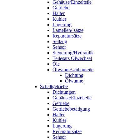
Gehäuse/Einzelteile
Getriebe
Halter
Kühler
Lagerung
Lamellen/-sätze
Reparatursätze
Seilzug
Sensor
Steuerung/Hydraulik
Teilesatz Ölwechsel
Öle
Ölwanne/-anbauteile
Dichtung
Ölwanne
Schaltgetriebe
Dichtungen
Gehäuse/Einzelteile
Getriebe
Getriebebetätigung
Halter
Kühler
Lagerung
Reparatursätze
Sensor