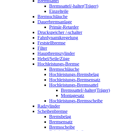
Bremssattel
Bremssattel/-halter(Träger)
Einzelteile
Bremsschläuche
Dauerbremsanlage
Primär-Retarder
Druckspeicher /-schalter
Fahrdynamikregelung
Feststellbremse
Filter
Hauptbremszylinder
Hebel/Seile/Züge
Hochleistungs-Bremse
Bremsschläuche
Hochleistungs-Bremsbelag
Hochleistungs-Bremsensatz
Hochleistungs-Bremssattel
Bremssattel/-halter(Träger)
Montagesatz
Hochleistungs-Bremsscheibe
Radzylinder
Scheibenbremse
Bremsbelag
Bremsensatz
Bremsscheibe