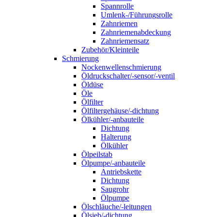
Spannrolle
Umlenk-/Führungsrolle
Zahnriemen
Zahnriemenabdeckung
Zahnriemensatz
Zubehör/Kleinteile
Schmierung
Nockenwellenschmierung
Öldruckschalter/-sensor/-ventil
Öldüse
Öle
Ölfilter
Ölfiltergehäuse/-dichtung
Ölkühler/-anbauteile
Dichtung
Halterung
Ölkühler
Ölpeilstab
Ölpumpe/-anbauteile
Antriebskette
Dichtung
Saugrohr
Ölpumpe
Ölschläuche/-leitungen
Ölsieb/-dichtung