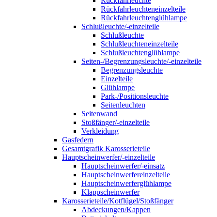
Rückfahrleuchte
Rückfahrleuchteneinzelteile
Rückfahrleuchtenglühlampe
Schlußleuchte/-einzelteile
Schlußleuchte
Schlußleuchteneinzelteile
Schlußleuchtenglühlampe
Seiten-/Begrenzungsleuchte/-einzelteile
Begrenzungsleuchte
Einzelteile
Glühlampe
Park-/Positionsleuchte
Seitenleuchten
Seitenwand
Stoßfänger/-einzelteile
Verkleidung
Gasfedern
Gesamtgrafik Karosserieteile
Hauptscheinwerfer/-einzelteile
Hauptscheinwerfer/-einsatz
Hauptscheinwerfereinzelteile
Hauptscheinwerferglühlampe
Klappscheinwerfer
Karosserieteile/Kotflügel/Stoßfänger
Abdeckungen/Kappen