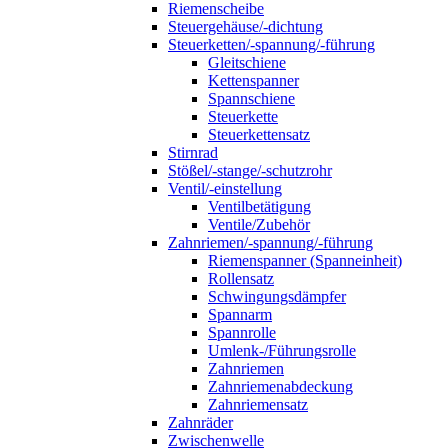
Riemenscheibe
Steuergehäuse/-dichtung
Steuerketten/-spannung/-führung
Gleitschiene
Kettenspanner
Spannschiene
Steuerkette
Steuerkettensatz
Stirnrad
Stößel/-stange/-schutzrohr
Ventil/-einstellung
Ventilbetätigung
Ventile/Zubehör
Zahnriemen/-spannung/-führung
Riemenspanner (Spanneinheit)
Rollensatz
Schwingungsdämpfer
Spannarm
Spannrolle
Umlenk-/Führungsrolle
Zahnriemen
Zahnriemenabdeckung
Zahnriemensatz
Zahnräder
Zwischenwelle