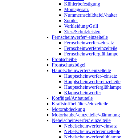
Kühlerbefestigung
Montagesatz
Nummernschildtafel/-halter
Spoiler
Verkleidung/Grill
Zier-/Schutzleisten
Fernscheinwerfer/-einzelteile
Fernscheinwerfer/-einsatz
Fernscheinwerfereinzelteile
Fernscheinwerferglühlampe
Frontscheibe
Frontschutzbügel
Hauptscheinwerfer/-einzelteile
Hauptscheinwerfer/-einsatz
Hauptscheinwerfereinzelteile
Hauptscheinwerferglühlampe
Klappscheinwerfer
Kotflügel/Anbauteile
Kraftstoffbehälter-/einzelteile
Motorabdeckung
Motorhaube/-einzelteile/-dämmung
Nebelscheinwerfer/-einzelteile
Nebelscheinwerfer/-einsatz
Nebelscheinwerfereinzelteile
Nebelscheinwerferglühlampe