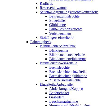
Radhaus
Reserveradwanne
Seiten-/Begrenzungsleuchte/-einzelteile
Begrenzungsleuchte
Einzelteile
Glühlampe
Park-/Positionsleuchte
Seitenleuchten
Stoßfänger/-einzelteile
Fahrzeugheck
Blinkleuchte/-einzelteile
Blinkleuchte
Blinkleuchteneinzelteile
Blinkleuchtenglühlampe
Bremsleuchte/-einzelteile
Bremsleuchte
Bremsleuchteneinzelteile
Bremsleuchtenglühlampe
Zusatz-Bremsleuchte
Einzelteile/Anbauteile
Abdeckungen/Kappen
Batteriehalter
Gasfedern
Leuchtenaufnahme
Nummernschildtafel/-halter