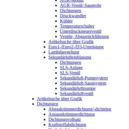
AGR-Modul
AGR-Ventil/-Saugrohr
Dichtungen
Druckwandler
Kühler
Temperaturschalter
Unterdrucksteuerventil
Ventile, Abgasrückführung
Artikelsuche über Grafik
Euro1-/Euro2-/D3-Umrüstung
Lambdaregelung
Sekundärlufteinblasung
Dichtungen
SLS-Anlage
SLS-Ventil
Sekundärluft-Pumpsystem
Sekundärluft-Saugsystem
Sekundärluftpumpe
Sekundärluftventil
Artikelsuche über Grafik
Dichtungen
Abgaskrümmerdichtung/-dichtring
Ansaugkrümmerdichtung
Dichtungsvollsatz
Kraftstoffabdichtung