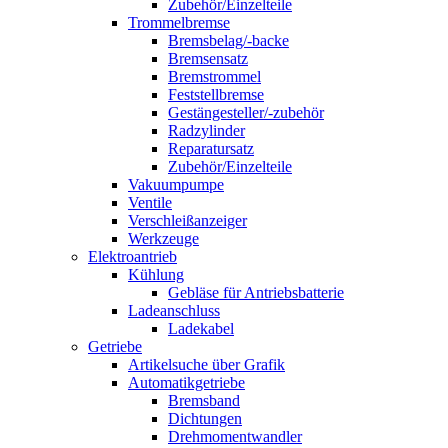
Zubehör/Einzelteile
Trommelbremse
Bremsbelag/-backe
Bremsensatz
Bremstrommel
Feststellbremse
Gestängesteller/-zubehör
Radzylinder
Reparatursatz
Zubehör/Einzelteile
Vakuumpumpe
Ventile
Verschleißanzeiger
Werkzeuge
Elektroantrieb
Kühlung
Gebläse für Antriebsbatterie
Ladeanschluss
Ladekabel
Getriebe
Artikelsuche über Grafik
Automatikgetriebe
Bremsband
Dichtungen
Drehmomentwandler